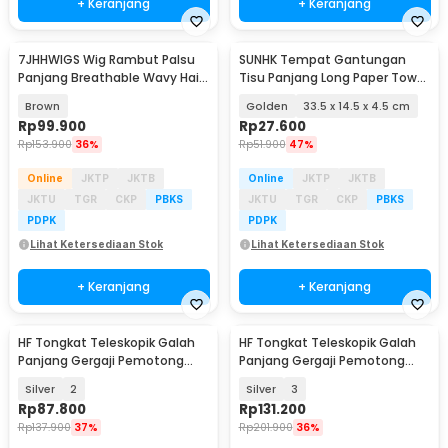
+ Keranjang
+ Keranjang
7JHHWIGS Wig Rambut Palsu
SUNHK Tempat Gantungan
Panjang Breathable Wavy Hair
Tisu Panjang Long Paper Towel
Full Bangs 50cm - C8267-3
Tissue Holder - HJ40
Brown
Golden
33.5 x 14.5 x 4.5 cm
Rp
99.900
Rp
27.600
Rp
153.900
36%
Rp
51.900
47%
Online
JKTP
JKTB
Online
JKTP
JKTB
JKTU
TGR
CKP
PBKS
JKTU
TGR
CKP
PBKS
PDPK
PDPK
Lihat Ketersediaan Stok
Lihat Ketersediaan Stok
+ Keranjang
+ Keranjang
HF Tongkat Teleskopik Galah
HF Tongkat Teleskopik Galah
Panjang Gergaji Pemotong
Panjang Gergaji Pemotong
Pruning Aluminium - HF-23
Pruning Aluminium - HF-23
Silver
2
Silver
3
Rp
87.800
Rp
131.200
Rp
137.900
37%
Rp
201.900
36%