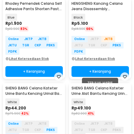
Rhodey Pemendek Celana Self
HENGSHENG Kancing Celana
Adhesive Pants Shorten Paste
Jeans Disassembly
Iron 1M - L-103
Retractable Button 4 PCS -
Blue
Black
KA20
Rp
1.900
Rp
5.100
Rp
10.900
83%
Rp
14.900
66%
Online
JKTP
JKTB
Online
JKTP
JKTB
JKTU
TGR
CKP
PBKS
JKTU
TGR
CKP
PBKS
PDPK
PDPK
Lihat Ketersediaan Stok
Lihat Ketersediaan Stok
+ Keranjang
+ Keranjang
TERJUAL HABIS
SHENG BANG Celana Kateter
SHENG BANG Celana Kateter
Urine Bantu Kencing Urinal Bag
Urine Alat Bantu Kencing Urinal
Pria Lansia - JND-TD03
Bag Pria - JND-TD01
White
White
Rp
44.200
Rp
49.100
Rp
75.900
42%
Rp
82.900
41%
Online
JKTP
JKTB
Online
JKTP
JKTB
JKTU
TGR
CKP
PBKS
JKTU
TGR
CKP
PBKS