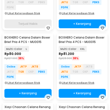
JKTU
TGR
CKP
PBKS
JKTU
TGR
CKP
PBKS
PDPK
PDPK
Lihat Ketersediaan Stok
Lihat Ketersediaan Stok
Terjual Habis
+ Keranjang
BOXHERO Celana Dalam Boxer
BOXHERO Celana Dalam Boxer
Brief Pria 4 PCS - MU0015
Brief Pria 4 PCS - MU0015
Multi-Color
L
Multi-Color
XXL
Rp
80.000
Rp
81.200
Rp
127.900
38%
Rp
128.900
38%
Online
JKTP
JKTB
Online
JKTP
JKTB
JKTU
TGR
CKP
PBKS
JKTU
TGR
CKP
PBKS
PDPK
PDPK
Lihat Ketersediaan Stok
Lihat Ketersediaan Stok
+ Keranjang
+ Keranjang
Xiayi Chaonan Celana Renang
Xiayi Chaonan Celana Renang