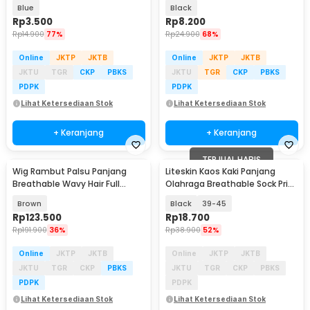
Waterproof - 317
Anime All Size - AO0540
Blue
Black
Rp
3.500
Rp
8.200
Rp
14.900
77%
Rp
24.900
68%
Online
JKTP
JKTB
Online
JKTP
JKTB
JKTU
TGR
CKP
PBKS
JKTU
TGR
CKP
PBKS
PDPK
PDPK
Lihat Ketersediaan Stok
Lihat Ketersediaan Stok
+ Keranjang
+ Keranjang
TERJUAL HABIS
Wig Rambut Palsu Panjang
Liteskin Kaos Kaki Panjang
Breathable Wavy Hair Full
Olahraga Breathable Sock Pria
Bangs 51cm - C8291-3
- CO1
Brown
Black
39-45
Rp
123.500
Rp
18.700
Rp
191.900
36%
Rp
38.900
52%
Online
JKTP
JKTB
Online
JKTP
JKTB
JKTU
TGR
CKP
PBKS
JKTU
TGR
CKP
PBKS
PDPK
PDPK
Lihat Ketersediaan Stok
Lihat Ketersediaan Stok