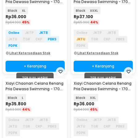
Pria Dewasa Swimming - 1706-
Pria Dewasa Swimming - 1706-
1
1
Black
XL
Black
XXXL
Rp
36.000
Rp
37.100
Rp
64.900
45%
Rp
65.900
44%
Online
JKTP
JKTB
Online
JKTP
JKTB
JKTU
TGR
CKP
PBKS
JKTU
TGR
CKP
PBKS
PDPK
PDPK
Lihat Ketersediaan Stok
Lihat Ketersediaan Stok
+ Keranjang
+ Keranjang
TERJUAL HABIS
TERJUAL HABIS
Xiayi Chaonan Celana Renang
Xiayi Chaonan Celana Renang
Pria Dewasa Swimming - 1706-
Pria Dewasa Swimming - 1706-
1
1
Black
L
Black
XXL
Rp
35.800
Rp
36.000
Rp
63.900
44%
Rp
64.900
45%
Online
JKTP
JKTB
Online
JKTP
JKTB
JKTU
TGR
CKP
PBKS
JKTU
TGR
CKP
PBKS
PDPK
PDPK