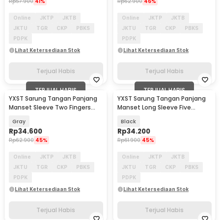
Rp
57.900
41%
Rp
62.900
46%
Online
JKTP
JKTB
Online
JKTP
JKTB
JKTU
TGR
CKP
PBKS
JKTU
TGR
CKP
PBKS
PDPK
PDPK
Lihat Ketersediaan Stok
Lihat Ketersediaan Stok
Terjual Habis
Terjual Habis
TERJUAL HABIS
TERJUAL HABIS
YXST Sarung Tangan Panjang
YXST Sarung Tangan Panjang
Manset Sleeve Two Fingers
Manset Long Sleeve Five
Sunscreen Spandex - SP10
Fingers Sunscreen - SP11
Gray
Black
Rp
34.600
Rp
34.200
Rp
62.900
45%
Rp
61.900
45%
Online
JKTP
JKTB
Online
JKTP
JKTB
JKTU
TGR
CKP
PBKS
JKTU
TGR
CKP
PBKS
PDPK
PDPK
Lihat Ketersediaan Stok
Lihat Ketersediaan Stok
Terjual Habis
Terjual Habis