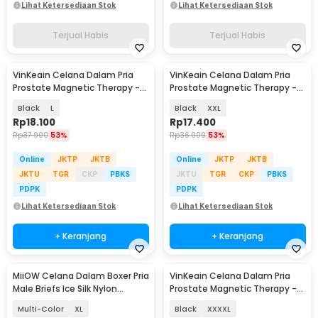
Lihat Ketersediaan Stok
Lihat Ketersediaan Stok
Terjual Habis
Terjual Habis
VinKeain Celana Dalam Pria
VinKeain Celana Dalam Pria
Prostate Magnetic Therapy -
Prostate Magnetic Therapy -
A004
A004
Black
L
Black
XXL
Rp
18.100
Rp
17.400
Rp
37.900
53%
Rp
36.900
53%
Online
JKTP
JKTB
Online
JKTP
JKTB
JKTU
TGR
CKP
PBKS
JKTU
TGR
CKP
PBKS
PDPK
PDPK
Lihat Ketersediaan Stok
Lihat Ketersediaan Stok
+ Keranjang
+ Keranjang
MiiOW Celana Dalam Boxer Pria
VinKeain Celana Dalam Pria
Male Briefs Ice Silk Nylon
Prostate Magnetic Therapy -
Spandex 3 PCS - M3
A004
Multi-Color
XL
Black
XXXXL