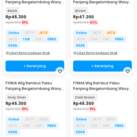
Panjang Bergelombang Wavy
Panjang Bergelombang Wavy
Hair Full Bangs 65cm - HB-004
Hair Full Bangs 65cm - HB-004
Black
Brown
Rp
46.300
Rp
47.200
Rp
92.900
51%
Rp
80.900
42%
Online
JKTP
JKTB
Online
JKTP
JKTB
JKTU
TGR
CKP
PBKS
JKTU
TGR
CKP
PBKS
PDPK
PDPK
Lihat Ketersediaan Stok
Lihat Ketersediaan Stok
+ Keranjang
+ Keranjang
FYNHA Wig Rambut Palsu
FYNHA Wig Rambut Palsu
Panjang Bergelombang Wavy
Panjang Bergelombang Wavy
Hair Full Bangs 65cm - HB-004
Hair Full Bangs 65cm - HB-004
Gray Silver
Dark Brown
Rp
46.300
Rp
46.300
Rp
92.900
51%
Rp
92.900
51%
Online
JKTP
JKTB
Online
JKTP
JKTB
JKTU
TGR
CKP
PBKS
JKTU
TGR
CKP
PBKS
PDPK
PDPK