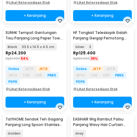
Lihat Ketersediaan Stok
Lihat Ketersediaan Stok
+ Keranjang
+ Keranjang
SUNHK Tempat Gantungan
HF Tongkat Teleskopik Galah
Tisu Panjang Long Paper Towel
Panjang Gergaji Pemotong
Tissue Holder - HJ40
Pruning Aluminium - HF-23
Black
33.5 x 14.5 x 4.5 cm
Silver
3
Rp
24.200
Rp
129.400
Rp
51.900
54%
Rp
199.900
36%
Online
JKTP
JKTB
Online
JKTP
JKTB
JKTU
TGR
CKP
PBKS
JKTU
TGR
CKP
PBKS
PDPK
PDPK
Lihat Ketersediaan Stok
Lihat Ketersediaan Stok
+ Keranjang
+ Keranjang
TaffHOME Sendok Teh Gagang
EASIHAIR Wig Rambut Palsu
Panjang Long Spoon Stainless
Panjang Wavy Hair Curtain
Steel 23.8cm - F80
Bangs 56cm - LC237-2
Golden
Gray