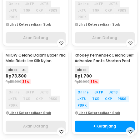
Online
JKTP
JKTB
Online
JKTP
JKTB
JKTU
TGR
CKP
PBKS
JKTU
TGR
CKP
PBKS
PDPK
PDPK
Lihat Ketersediaan Stok
Lihat Ketersediaan Stok
Akan Datang
Akan Datang
MiiOW Celana Dalam Boxer Pria
Rhodey Pemendek Celana Self
Akan Datang
Male Briefs Ice Silk Nylon
Adhesive Pants Shorten Paste
Spandex 3 PCS - M3
Iron 1M - L-103
Black
XL
Black
Rp
73.800
Rp
1.700
Rp
118.900
38%
Rp
10.900
85%
Online
JKTP
JKTB
Online
JKTP
JKTB
JKTU
TGR
CKP
PBKS
JKTU
TGR
CKP
PBKS
PDPK
PDPK
Lihat Ketersediaan Stok
Lihat Ketersediaan Stok
Akan Datang
+ Keranjang