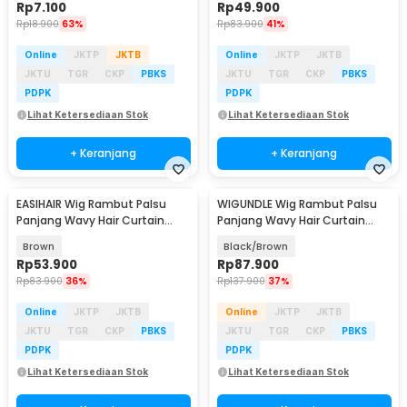
Rp
7.100
Rp
49.900
Rp
18.900
63%
Rp
83.900
41%
Online
JKTP
JKTB
Online
JKTP
JKTB
JKTU
TGR
CKP
PBKS
JKTU
TGR
CKP
PBKS
PDPK
PDPK
Lihat Ketersediaan Stok
Lihat Ketersediaan Stok
+ Keranjang
+ Keranjang
EASIHAIR Wig Rambut Palsu
WIGUNDLE Wig Rambut Palsu
Panjang Wavy Hair Curtain
Panjang Wavy Hair Curtain
Bangs 56cm - LC237-2
Bangs 66cm - LC2077-1
Brown
Black/Brown
Rp
53.900
Rp
87.900
Rp
83.900
36%
Rp
137.900
37%
Online
JKTP
JKTB
Online
JKTP
JKTB
JKTU
TGR
CKP
PBKS
JKTU
TGR
CKP
PBKS
PDPK
PDPK
Lihat Ketersediaan Stok
Lihat Ketersediaan Stok