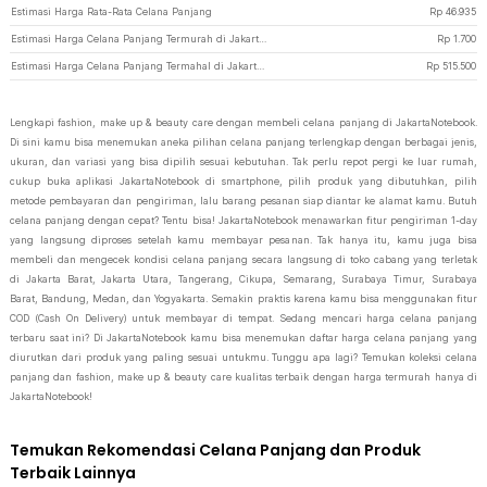
Estimasi Harga Rata-Rata Celana Panjang
Rp
46.935
Estimasi Harga Celana Panjang Termurah di JakartaNotebook
Rp
1.700
Estimasi Harga Celana Panjang Termahal di JakartaNotebook
Rp
515.500
Lengkapi fashion, make up & beauty care dengan membeli celana panjang di JakartaNotebook.
Di sini kamu bisa menemukan aneka pilihan celana panjang terlengkap dengan berbagai jenis,
ukuran, dan variasi yang bisa dipilih sesuai kebutuhan. Tak perlu repot pergi ke luar rumah,
cukup buka aplikasi JakartaNotebook di smartphone, pilih produk yang dibutuhkan, pilih
metode pembayaran dan pengiriman, lalu barang pesanan siap diantar ke alamat kamu. Butuh
celana panjang dengan cepat? Tentu bisa! JakartaNotebook menawarkan fitur pengiriman 1-day
yang langsung diproses setelah kamu membayar pesanan. Tak hanya itu, kamu juga bisa
membeli dan mengecek kondisi celana panjang secara langsung di toko cabang yang terletak
di Jakarta Barat, Jakarta Utara, Tangerang, Cikupa, Semarang, Surabaya Timur, Surabaya
Barat, Bandung, Medan, dan Yogyakarta. Semakin praktis karena kamu bisa menggunakan fitur
COD (Cash On Delivery) untuk membayar di tempat. Sedang mencari harga celana panjang
terbaru saat ini? Di JakartaNotebook kamu bisa menemukan daftar harga celana panjang yang
diurutkan dari produk yang paling sesuai untukmu. Tunggu apa lagi? Temukan koleksi celana
panjang dan fashion, make up & beauty care kualitas terbaik dengan harga termurah hanya di
JakartaNotebook!
Temukan Rekomendasi Celana Panjang dan Produk
Terbaik Lainnya