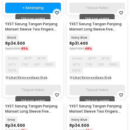
+ Keranjang
Terjual Habis
TERJUAL HABIS
TERJUAL HABIS
YXST Sarung Tangan Panjang
YXST Sarung Tangan Panjang
Manset Sleeve Two Fingers
Manset Long Sleeve Five
Sunscreen Spandex - SP10
Fingers Sunscreen - SP11
Black
Navy Blue
Rp
34.600
Rp
31.400
Rp
62.900
45%
Rp
57.900
46%
Online
JKTP
JKTB
Online
JKTP
JKTB
JKTU
TGR
CKP
PBKS
JKTU
TGR
CKP
PBKS
PDPK
PDPK
Lihat Ketersediaan Stok
Lihat Ketersediaan Stok
Terjual Habis
Terjual Habis
TERJUAL HABIS
TERJUAL HABIS
YXST Sarung Tangan Panjang
YXST Sarung Tangan Panjang
Manset Long Sleeve Five
Manset Sleeve Two Fingers
Fingers Sunscreen - SP11
Sunscreen Spandex - SP10
Gray
Navy Blue
Rp
34.600
Rp
34.500