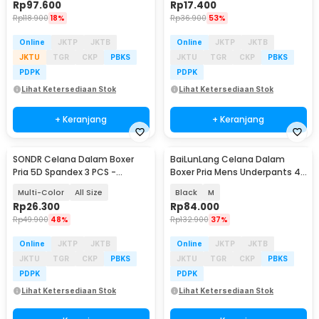
Rp
97.600
Rp
17.400
Rp
118.900
18%
Rp
36.900
53%
Online
JKTP
JKTB
Online
JKTP
JKTB
JKTU
TGR
CKP
PBKS
JKTU
TGR
CKP
PBKS
PDPK
PDPK
Lihat Ketersediaan Stok
Lihat Ketersediaan Stok
+ Keranjang
+ Keranjang
SONDR Celana Dalam Boxer
BaiLunLang Celana Dalam
Pria 5D Spandex 3 PCS -
Boxer Pria Mens Underpants 4
MU0020
PCS - 0809
Multi-Color
All Size
Black
M
Rp
26.300
Rp
84.000
Rp
49.900
48%
Rp
132.900
37%
Online
JKTP
JKTB
Online
JKTP
JKTB
JKTU
TGR
CKP
PBKS
JKTU
TGR
CKP
PBKS
PDPK
PDPK
Lihat Ketersediaan Stok
Lihat Ketersediaan Stok