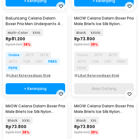
+ Keranjang
+ Keranjang
BaiLunLang Celana Dalam
MiiOW Celana Dalam Boxer Pria
Akan Datang
Boxer Pria Men Underpants 4
Male Briefs Ice Silk Nylon
PCS - 0808
Spandex 3 PCS - M3
Multi-Color
XXXL
Black
XXXXL
Rp
81.200
Rp
73.800
Rp
128.900
38%
Rp
118.900
38%
Online
JKTP
JKTB
Online
JKTP
JKTB
JKTU
TGR
CKP
PBKS
JKTU
TGR
CKP
PBKS
PDPK
PDPK
Lihat Ketersediaan Stok
Lihat Ketersediaan Stok
+ Keranjang
Akan Datang
MiiOW Celana Dalam Boxer Pria
MiiOW Celana Dalam Boxer Pria
Akan Datang
Akan Datang
Male Briefs Ice Silk Nylon
Male Briefs Ice Silk Nylon
Spandex 3 PCS - M3
Spandex 3 PCS - M3
Black
XXXL
Black
XXL
Rp
73.800
Rp
73.800
Rp
118.900
38%
Rp
118.900
38%