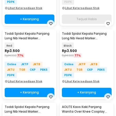
PDPK
PDPK
Lihat Ketersediaan Stok
Lihat Ketersediaan Stok
+ Keranjang
Terjual Habis
Toddi Spidol Kepala Panjang
Toddi Spidol Kepala Panjang
Long Nib Head Marker
Long Nib Head Marker
Waterproof - 317
Waterproof - 317
Red
Black
Rp
3.500
Rp
3.500
Rp
14.900
77%
Rp
14.900
77%
Online
JKTP
JKTB
Online
JKTP
JKTB
JKTU
TGR
CKP
PBKS
JKTU
TGR
CKP
PBKS
PDPK
PDPK
Lihat Ketersediaan Stok
Lihat Ketersediaan Stok
+ Keranjang
+ Keranjang
Toddi Spidol Kepala Panjang
AOLITE Kaos Kaki Panjang
Long Nib Head Marker
Wanita Over Knee Cosplay