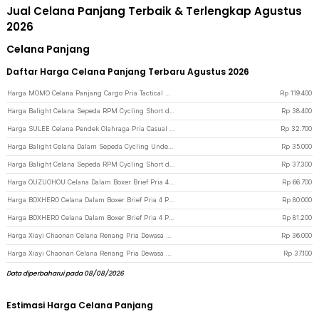
Jual Celana Panjang Terbaik & Terlengkap Agustus
2026
Celana Panjang
Daftar Harga Celana Panjang Terbaru Agustus 2026
Harga MOMO Celana Panjang Cargo Pria Tactical Waterproof Polyester Cotton XL - AP78 - Black
Rp
119.400
Harga Balight Celana Sepeda RPM Cycling Short dengan 3D Padded Sponge M Black/Orange - CK01 - Black/Orange
Rp
38.400
Harga SULEE Celana Pendek Olahraga Pria Casual Jogging Fitness XXXL - SE01 - Black
Rp
32.700
Harga Balight Celana Dalam Sepeda Cycling Underwear 3D Padded Sponge L - CK01 - Black/Blue
Rp
35.000
Harga Balight Celana Sepeda RPM Cycling Short dengan 3D Padded Sponge L - CK01 - Black White
Rp
37.300
Harga OUZUOHOU Celana Dalam Boxer Brief Pria 4PCS XL - MU0030 - Multi-Color
Rp
66.700
Harga BOXHERO Celana Dalam Boxer Brief Pria 4 PCS L - MU0015 - Multi-Color
Rp
80.000
Harga BOXHERO Celana Dalam Boxer Brief Pria 4 PCS XXL - MU0015 - Multi-Color
Rp
81.200
Harga Xiayi Chaonan Celana Renang Pria Dewasa Swimming XL - 1706-1 - Black
Rp
36.000
Harga Xiayi Chaonan Celana Renang Pria Dewasa Swimming XXXL - 1706-1 - Black
Rp
37.100
Data diperbaharui pada 08/08/2026
Estimasi Harga Celana Panjang