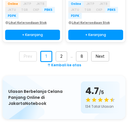
Online
JKTP
JKTB
Online
JKTP
JKTB
JKTU
TGR
CKP
PBKS
JKTU
TGR
CKP
PBKS
PDPK
PDPK
Lihat Ketersediaan Stok
Lihat Ketersediaan Stok
+ Keranjang
+ Keranjang
Prev
1
2
8
Next
…
Kembali ke atas
4.7
Ulasan Berbelanja Celana
/5
Panjang Online di
JakartaNotebook
134
Total Ulasan