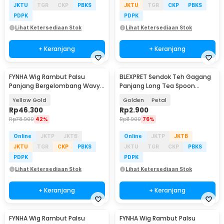
JKTU
TGR
CKP
PBKS
JKTU
TGR
CKP
PBKS
PDPK
PDPK
Lihat Ketersediaan Stok
Lihat Ketersediaan Stok
+ Keranjang
+ Keranjang
FYNHA Wig Rambut Palsu
BLEXPRET Sendok Teh Gagang
Panjang Bergelombang Wavy
Panjang Long Tea Spoon
Hair Full Bangs 65cm - HB-004
Stainless Steel - TC49
Yellow Gold
Golden
Petal
Rp
46.300
Rp
2.900
Rp
78.900
42%
Rp
11.900
76%
Online
JKTP
JKTB
Online
JKTP
JKTB
JKTU
TGR
CKP
PBKS
JKTU
TGR
CKP
PBKS
PDPK
PDPK
Lihat Ketersediaan Stok
Lihat Ketersediaan Stok
+ Keranjang
+ Keranjang
FYNHA Wig Rambut Palsu
FYNHA Wig Rambut Palsu