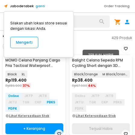
Jabodetabek
ganti
Order Tracking
Silakan ubah lokasi store sesuai
dengan lokasi Anda.
"celana panjang"
429
Produk
Mengerti
Filter
Urutkan
TERJUAL HABIS
MOMO Celana Panjang Cargo
Balight Celana Sepeda RPM
Pria Tactical Waterproof
Cycling Short dengan 3D
Polyester Cotton - AP78
Padded Sponge - CK01
Black
XL
Black/Orange
M Black/Orange
Rp
119.400
Rp
38.400
Rp
186.900
37%
Rp
67.900
44%
Online
JKTP
JKTB
Online
JKTP
JKTB
JKTU
TGR
CKP
PBKS
JKTU
TGR
CKP
PBKS
PDPK
PDPK
Lihat Ketersediaan Stok
Lihat Ketersediaan Stok
+ Keranjang
Terjual Habis