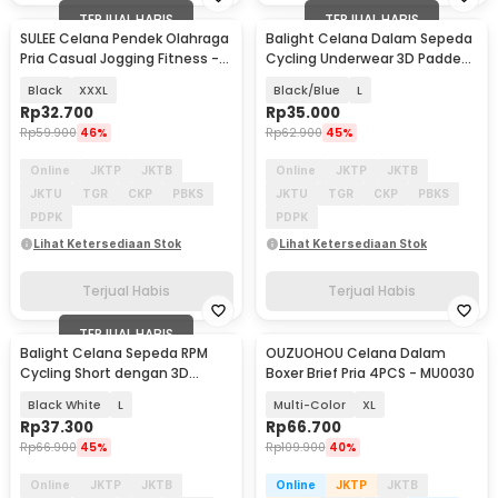
TERJUAL HABIS
TERJUAL HABIS
SULEE Celana Pendek Olahraga
Balight Celana Dalam Sepeda
Pria Casual Jogging Fitness -
Cycling Underwear 3D Padded
SE01
Sponge - CK01
Black
XXXL
Black/Blue
L
Rp
32.700
Rp
35.000
Rp
59.900
46%
Rp
62.900
45%
Online
JKTP
JKTB
Online
JKTP
JKTB
JKTU
TGR
CKP
PBKS
JKTU
TGR
CKP
PBKS
PDPK
PDPK
Lihat Ketersediaan Stok
Lihat Ketersediaan Stok
Terjual Habis
Terjual Habis
TERJUAL HABIS
Balight Celana Sepeda RPM
OUZUOHOU Celana Dalam
Cycling Short dengan 3D
Boxer Brief Pria 4PCS - MU0030
Padded Sponge - CK01
Black White
L
Multi-Color
XL
Rp
37.300
Rp
66.700
Rp
66.900
45%
Rp
109.900
40%
Online
JKTP
JKTB
Online
JKTP
JKTB