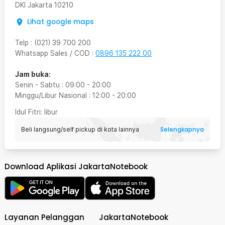
DKI Jakarta
10210
Lihat google maps
Telp
:
(021) 39 700 200
Whatsapp Sales / COD
:
0896 135 222 00
Jam buka:
Senin - Sabtu
:
09:00
-
20:00
Minggu/Libur Nasional
:
12:00
-
20:00
Idul Fitri
: libur
Selengkapnya
Beli langsung/self pickup di kota lainnya
Download Aplikasi JakartaNotebook
Layanan Pelanggan
JakartaNotebook