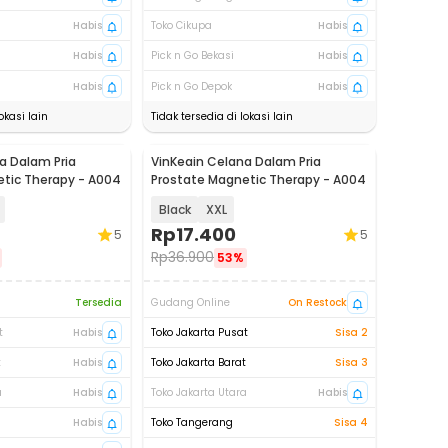
Habis
Toko Cikupa
Habis
Habis
Pick n Go Bekasi
Habis
Habis
Pick n Go Depok
Habis
okasi lain
Tidak tersedia di lokasi lain
a Dalam Pria
VinKeain Celana Dalam Pria
tic Therapy - A004
Prostate Magnetic Therapy - A004
Black
XXL
Rp
17.400
5
5
Rp
36.900
53%
Tersedia
Gudang Online
On Restock
t
Habis
Toko Jakarta Pusat
Sisa 2
t
Habis
Toko Jakarta Barat
Sisa 3
a
Habis
Toko Jakarta Utara
Habis
Habis
Toko Tangerang
Sisa 4