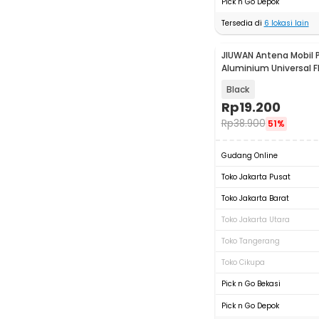
Pick n Go Depok
Tersedia di
6
lokasi lain
JIUWAN Antena Mobil 
Aluminium Universal F
M6 - W2C
Black
Rp
19.200
Rp
38.900
51%
Gudang Online
Toko Jakarta Pusat
Toko Jakarta Barat
Toko Jakarta Utara
Toko Tangerang
Toko Cikupa
Pick n Go Bekasi
Pick n Go Depok