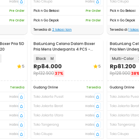
Habis
Toko Cikupa
Habis
Toko Cikupa
Pre Order
Pick n Go Bekasi
Pre Order
Pick n Go Bekasi
Pre Order
Pick n Go Depok
Pre Order
Pick n Go Depok
Tersedia di
2
lokasi lain
Tersedia di
1
lokasi
oxer Pria 5D
BaiLunLang Celana Dalam Boxer
BaiLunLang Ce
020
Pria Mens Underpants 4 PCS -
Pria Men Under
0809
Black
M
Multi-Color
Rp
84.000
Rp
81.200
5
5
Rp
132.900
Rp
128.900
37%
38
Tersedia
Gudang Online
Tersedia
Gudang Online
Habis
Toko Jakarta Pusat
Habis
Toko Jakarta Pusa
Habis
Toko Jakarta Barat
Habis
Toko Jakarta Bara
Habis
Toko Jakarta Utara
Habis
Toko Jakarta Utar
Habis
Toko Tangerang
Habis
Toko Tangerang
Habis
Toko Cikupa
Habis
Toko Cikupa