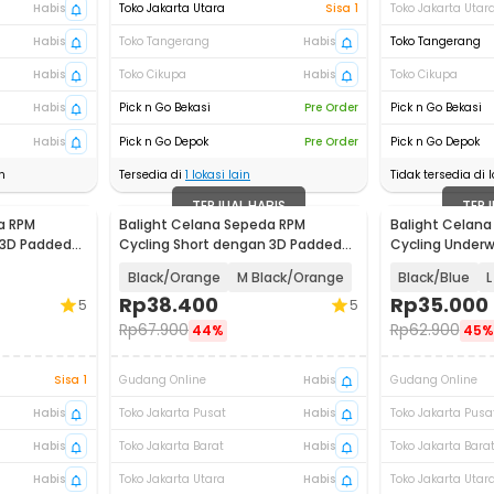
Habis
Toko Jakarta Utara
Sisa 1
Toko Jakarta Utar
Habis
Toko Tangerang
Habis
Toko Tangerang
Habis
Toko Cikupa
Habis
Toko Cikupa
Habis
Pick n Go Bekasi
Pre Order
Pick n Go Bekasi
Habis
Pick n Go Depok
Pre Order
Pick n Go Depok
n
Tersedia di
1
lokasi lain
Tidak tersedia di l
TERJUAL HABIS
TERJ
a RPM
Balight Celana Sepeda RPM
Balight Celan
 3D Padded
Cycling Short dengan 3D Padded
Cycling Under
Sponge - CK01
Sponge - CK01
Black/Orange
M Black/Orange
Black/Blue
L
Rp
38.400
Rp
35.000
5
5
Rp
67.900
Rp
62.900
44%
45%
Sisa 1
Gudang Online
Habis
Gudang Online
Habis
Toko Jakarta Pusat
Habis
Toko Jakarta Pusa
Habis
Toko Jakarta Barat
Habis
Toko Jakarta Bara
Habis
Toko Jakarta Utara
Habis
Toko Jakarta Utar