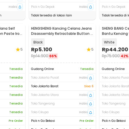
Habis
Pick n Go Depok
Habis
Pick n Go Depok
n
Tidak tersedia di lokasi lain
Tidak tersedia di l
ana Self
HENGSHENG Kancing Celana Jeans
SHENG BANG Cel
n Paste Iron
Disassembly Retractable Button 4
Bantu Kencing U
PCS - KA20
Lansia - JND-T
Black
White
Rp
5.100
Rp
44.200
5
5
Rp
14.900
Rp
75.900
66%
42%
Tersedia
Gudang Online
Tersedia
Gudang Online
Tersedia
Toko Jakarta Pusat
Habis
Toko Jakarta Pusa
Tersedia
Toko Jakarta Barat
Sisa 6
Toko Jakarta Bara
Tersedia
Toko Jakarta Utara
Habis
Toko Jakarta Utar
Tersedia
Toko Tangerang
Habis
Toko Tangerang
Tersedia
Toko Cikupa
Habis
Toko Cikupa
Pre Order
Pick n Go Bekasi
Pre Order
Pick n Go Bekasi