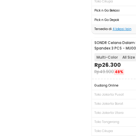
Toko Cikupa
Pick n Go Bekasi
Pick n Go Depok
Tersedia di
4
lokasi lain
SONDR Celana Dalam B
Spandex 3 PCS - MU0
Multi-Color
All Size
Rp
26.300
Rp
49.900
48%
Gudang Online
Toko Jakarta Pusat
Toko Jakarta Barat
Toko Jakarta Utara
Toko Tangerang
Toko Cikupa