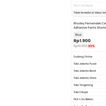
Pick n Go Depok
Tidak tersedia di lokasi lai
Rhodey Pemendek Cel
Adhesive Pants Shorte
1M - L-103
Blue
Rp
1.900
Rp
10.900
83%
Gudang Online
Toko Jakarta Pusat
Toko Jakarta Barat
Toko Jakarta Utara
Toko Tangerang
Toko Cikupa
Pick n Go Bekasi