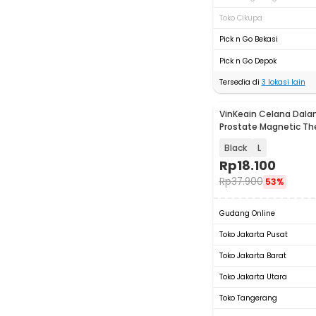
Toko Cikupa
Pick n Go Bekasi
Pick n Go Depok
Tersedia di
3
lokasi lain
VinKeain Celana Dalam
Prostate Magnetic Th
Black
L
Rp
18.100
Rp
37.900
53%
Gudang Online
Toko Jakarta Pusat
Toko Jakarta Barat
Toko Jakarta Utara
Toko Tangerang