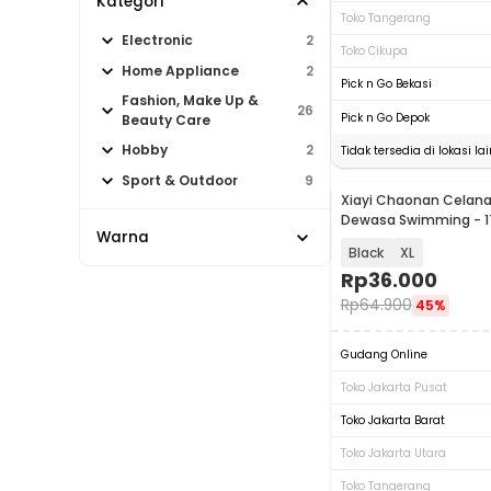
Kategori
Toko Tangerang
Electronic
2
Toko Cikupa
Home Appliance
2
Pick n Go Bekasi
Fashion, Make Up &
26
Pick n Go Depok
Beauty Care
Hobby
2
Tidak tersedia di lokasi lai
Sport & Outdoor
9
Xiayi Chaonan Celana
Dewasa Swimming - 1
Warna
Black
XL
Rp
36.000
Rp
64.900
45%
Gudang Online
Toko Jakarta Pusat
Toko Jakarta Barat
Toko Jakarta Utara
Toko Tangerang