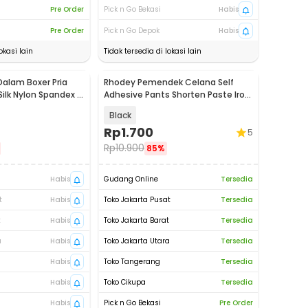
Pre Order
Pick n Go Bekasi
Habis
Pre Order
Pick n Go Depok
Habis
okasi lain
Tidak tersedia di lokasi lain
alam Boxer Pria
Rhodey Pemendek Celana Self
 Silk Nylon Spandex 3
Adhesive Pants Shorten Paste Iron
1M - L-103
Black
Rp
1.700
5
Rp
10.900
85%
Habis
Gudang Online
Tersedia
t
Habis
Toko Jakarta Pusat
Tersedia
t
Habis
Toko Jakarta Barat
Tersedia
a
Habis
Toko Jakarta Utara
Tersedia
Habis
Toko Tangerang
Tersedia
Habis
Toko Cikupa
Tersedia
Habis
Pick n Go Bekasi
Pre Order