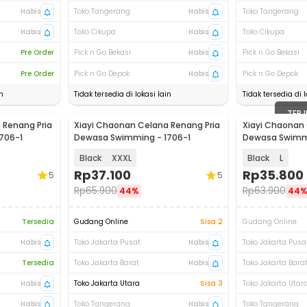
Habis
Toko Tangerang
Habis
Toko Tangerang
Habis
Toko Cikupa
Habis
Toko Cikupa
Pre Order
Pick n Go Bekasi
Habis
Pick n Go Bekasi
Pre Order
Pick n Go Depok
Habis
Pick n Go Depok
n
Tidak tersedia di lokasi lain
Tidak tersedia di l
TERJ
 Renang Pria
Xiayi Chaonan Celana Renang Pria
Xiayi Chaonan 
706-1
Dewasa Swimming - 1706-1
Dewasa Swimmi
Black
XXXL
Black
L
Rp
37.100
Rp
35.800
5
5
Rp
65.900
Rp
63.900
44%
44
Tersedia
Gudang Online
Sisa 2
Gudang Online
Habis
Toko Jakarta Pusat
Habis
Toko Jakarta Pusa
Tersedia
Toko Jakarta Barat
Habis
Toko Jakarta Bara
Habis
Toko Jakarta Utara
Sisa 3
Toko Jakarta Utar
Habis
Toko Tangerang
Habis
Toko Tangerang