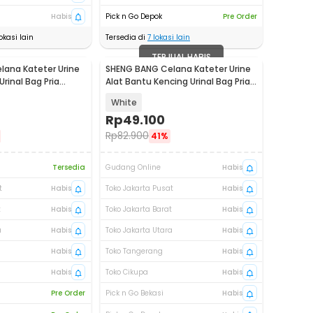
Habis
Pick n Go Depok
Pre Order
okasi lain
Tersedia di
7
lokasi lain
TERJUAL HABIS
ana Kateter Urine
SHENG BANG Celana Kateter Urine
rinal Bag Pria
Alat Bantu Kencing Urinal Bag Pria
D03
- JND-TD01
White
Rp
49.100
Rp
82.900
41%
Tersedia
Gudang Online
Habis
t
Habis
Toko Jakarta Pusat
Habis
t
Habis
Toko Jakarta Barat
Habis
a
Habis
Toko Jakarta Utara
Habis
Habis
Toko Tangerang
Habis
Habis
Toko Cikupa
Habis
Pre Order
Pick n Go Bekasi
Habis