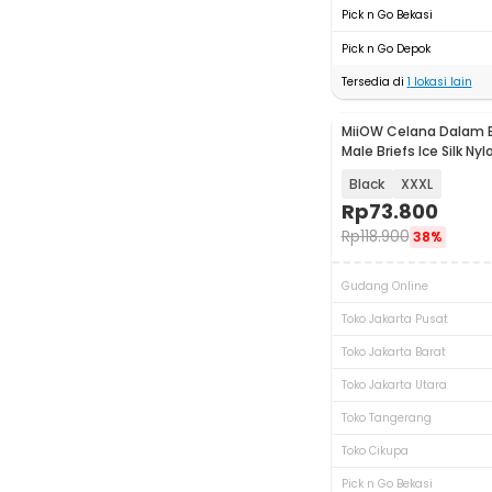
Pick n Go Bekasi
Pick n Go Depok
Tersedia di
1
lokasi lain
MiiOW Celana Dalam B
Akan Datang
Male Briefs Ice Silk Ny
PCS - M3
Black
XXXL
Rp
73.800
Rp
118.900
38%
Gudang Online
Toko Jakarta Pusat
Toko Jakarta Barat
Toko Jakarta Utara
Toko Tangerang
Toko Cikupa
Pick n Go Bekasi