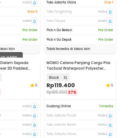
a
Habis
Toko Jakarta Utara
Sisa 1
Sisa 5
Toko Tangerang
Habis
Habis
Toko Cikupa
Habis
Pre Order
Pick n Go Bekasi
Pre Order
Pre Order
Pick n Go Depok
Pre Order
okasi lain
Tidak tersedia di lokasi lain
UAL HABIS
a Dalam Sepeda
MOMO Celana Panjang Cargo Pria
wear 3D Padded
Tactical Waterproof Polyester
Cotton - AP78
Black
XL
Rp
119.400
5
5
Rp
186.900
37%
Habis
Gudang Online
Tersedia
t
Habis
Toko Jakarta Pusat
Habis
t
Habis
Toko Jakarta Barat
Habis
a
Habis
Toko Jakarta Utara
Habis