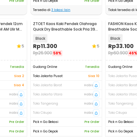
Pre Order
Pick n Go Depok
Pre Order
Pick n Go Depok
Tersedia di
3
lokasi lain
Tidak tersedia di l
Pendek 12cm
ZTOET Kaos Kaki Pendek Olahraga
FASHION Kaos K
M AM Ulir M5
Quick Dry Breathable Sock Pria 39-
Breathable Soc
45 - WZ173
Pasang - AS5P
Black
Black
Rp
11.300
Rp
33.100
5
5
Rp
26.900
Rp
60.900
58%
46
Tersedia
Gudang Online
Tersedia
Gudang Online
Sisa 2
Toko Jakarta Pusat
Sisa 10
Toko Jakarta Pusa
Sisa 4
Toko Jakarta Barat
Habis
Toko Jakarta Bara
Habis
Toko Jakarta Utara
Habis
Toko Jakarta Utar
Habis
Toko Tangerang
Habis
Toko Tangerang
Habis
Toko Cikupa
Habis
Toko Cikupa
Pre Order
Pick n Go Bekasi
Pre Order
Pick n Go Bekasi
Pre Order
Pick n Go Depok
Pre Order
Pick n Go Depok