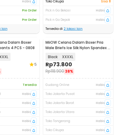
Habis
Toko Cikupa
Sisa 8
Pre Order
Pick n Go Bekasi
Habis
Pre Order
Pick n Go Depok
Habis
 lain
Tersedia di
2
lokasi lain
lana Dalam Boxer
MiiOW Celana Dalam Boxer Pria
Akan Datang
pants 4 PCS - 0808
Male Briefs Ice Silk Nylon Spandex 3
PCS - M3
XXXL
Black
XXXXL
Rp
73.800
5
Rp
118.900
%
38%
Tersedia
Gudang Online
Habis
t
Habis
Toko Jakarta Pusat
Habis
t
Habis
Toko Jakarta Barat
Habis
a
Habis
Toko Jakarta Utara
Habis
Habis
Toko Tangerang
Habis
Habis
Toko Cikupa
Habis