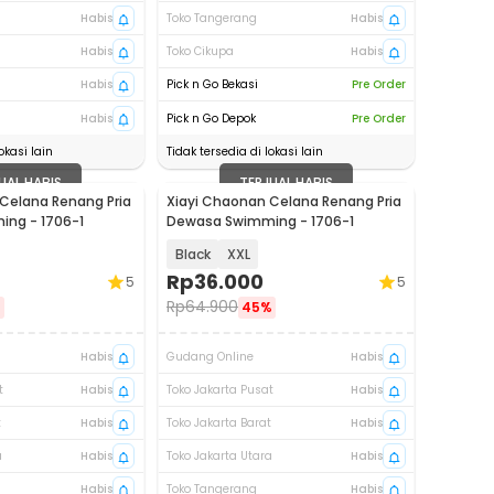
Habis
Toko Tangerang
Habis
Habis
Toko Cikupa
Habis
Habis
Pick n Go Bekasi
Pre Order
Habis
Pick n Go Depok
Pre Order
okasi lain
Tidak tersedia di lokasi lain
UAL HABIS
TERJUAL HABIS
Celana Renang Pria
Xiayi Chaonan Celana Renang Pria
ng - 1706-1
Dewasa Swimming - 1706-1
Black
XXL
Rp
36.000
5
5
Rp
64.900
%
45%
Habis
Gudang Online
Habis
t
Habis
Toko Jakarta Pusat
Habis
t
Habis
Toko Jakarta Barat
Habis
a
Habis
Toko Jakarta Utara
Habis
Habis
Toko Tangerang
Habis