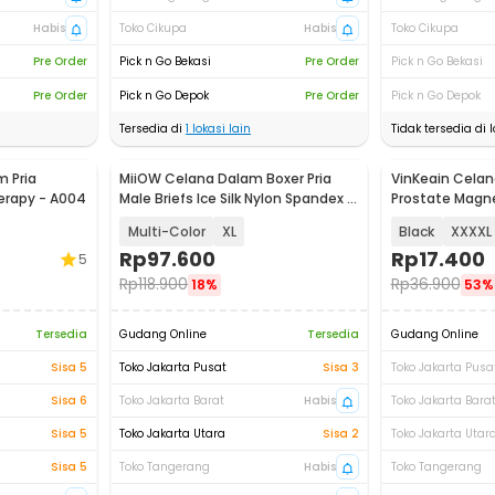
Habis
Toko Cikupa
Habis
Toko Cikupa
Pre Order
Pick n Go Bekasi
Pre Order
Pick n Go Bekasi
Pre Order
Pick n Go Depok
Pre Order
Pick n Go Depok
Tersedia di
1
lokasi lain
Tidak tersedia di l
 Pria
MiiOW Celana Dalam Boxer Pria
VinKeain Celan
erapy - A004
Male Briefs Ice Silk Nylon Spandex 3
Prostate Magne
PCS - M3
Multi-Color
XL
Black
XXXXL
Rp
97.600
Rp
17.400
5
Rp
118.900
Rp
36.900
18%
53%
Tersedia
Gudang Online
Tersedia
Gudang Online
Sisa 5
Toko Jakarta Pusat
Sisa 3
Toko Jakarta Pusa
Sisa 6
Toko Jakarta Barat
Habis
Toko Jakarta Bara
Sisa 5
Toko Jakarta Utara
Sisa 2
Toko Jakarta Utar
Sisa 5
Toko Tangerang
Habis
Toko Tangerang