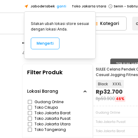
Jabodetabek
ganti
Toko Jakarta Utara
Toko Tangerang
Kategori
Silakan ubah lokasi store sesuai
Toko Cikupa
dengan lokasi Anda.
Pick n Go Jakarta Barat
Senin - J
"celana pendek"
Mengerti
Pick n Go Bekasi
Senin - Jumat (08
Pick n Go Depok
Senin - Jumat (08
40
Produk
Toko Jakarta Pusat
Senin - Sabtu
TERJUAL HA
SULEE Celana Pendek O
Filter Produk
Toko Jakarta Barat
Senin - Sabtu
Casual Jogging Fitnes
Toko Jakarta Utara
Black
XXXL
Toko Tangerang
Rp
32.700
Lokasi Barang
Rp
59.900
46%
Toko Cikupa
Gudang Online
Toko Cikupa
Pick n Go Jakarta Barat
Senin - J
Toko Jakarta Barat
Gudang Online
Pick n Go Bekasi
Senin - Jumat (08
Toko Jakarta Pusat
Toko Jakarta Pusat
Toko Jakarta Utara
Pick n Go Depok
Senin - Jumat (08
Toko Tangerang
Toko Jakarta Barat