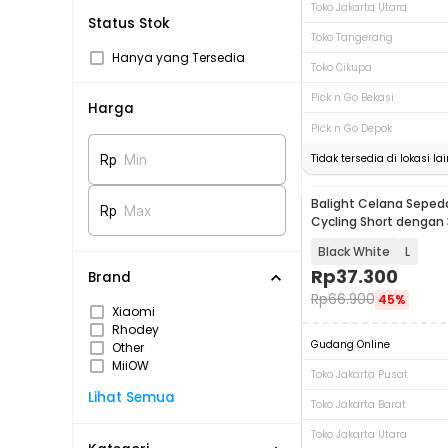
Toko Jakarta Utara
Status Stok
Toko Tangerang
Hanya yang Tersedia
Toko Cikupa
Pick n Go Bekasi
Harga
Pick n Go Depok
Tidak tersedia di lokasi lai
Rp
Min
Balight Celana Seped
Rp
Max
Cycling Short dengan
Sponge - CK01
Black White
L
Rp
37.300
Brand
Rp
66.900
45%
Xiaomi
Rhodey
Gudang Online
Other
MiiOW
Toko Jakarta Pusat
Lihat Semua
Toko Jakarta Barat
Toko Jakarta Utara