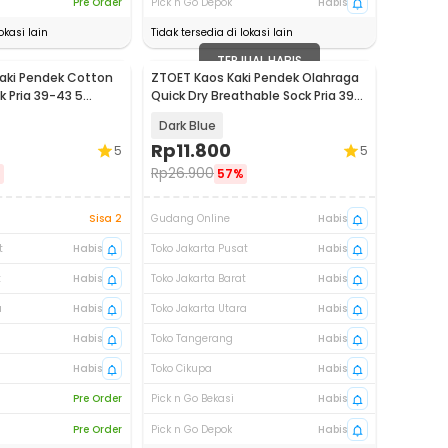
Pre Order
Pick n Go Depok
Habis
okasi lain
Tidak tersedia di lokasi lain
TERJUAL HABIS
aki Pendek Cotton
ZTOET Kaos Kaki Pendek Olahraga
k Pria 39-43 5
Quick Dry Breathable Sock Pria 39-
45 - WZ173
Dark Blue
Rp
11.800
5
5
Rp
26.900
%
57%
Sisa 2
Gudang Online
Habis
t
Habis
Toko Jakarta Pusat
Habis
t
Habis
Toko Jakarta Barat
Habis
a
Habis
Toko Jakarta Utara
Habis
Habis
Toko Tangerang
Habis
Habis
Toko Cikupa
Habis
Pre Order
Pick n Go Bekasi
Habis
Pre Order
Pick n Go Depok
Habis