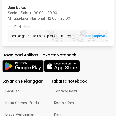
Jam buka:
Senin - Sabtu
:
09:00
-
20:00
Minggu/Libur Nasional
:
12:00
-
20:00
Idul Fitri
: libur
Selengkapnya
Beli langsung/self pickup di kota lainnya
Download Aplikasi JakartaNotebook
Layanan Pelanggan
JakartaNotebook
Bantuan
Tentang Kami
Klaim Garansi Produk
Kontak Kami
Biaya Pengiriman
Karir