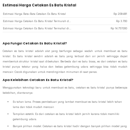
Estimasi Harga Cetakan Es Batu Kristal
Estimasi Harga Rata-Rata Cetakan Es Batu Kristal
Rp
209.491
Estimasi Harga Cetakan Es Batu Kristal Termurah di JakartaNotebook
Rp
3.700
Estimasi Harga Cetakan Es Batu Kristal Termahal di JakartaNotebook
Rp
14.757.000
Apa Fungsi Cetakan Es Batu Kristal?
Cetakan es batu kristal adalah alat yang berfungsi sebagai wadah untuk membuat es batu
kristal. Es batu kristal sendiri adalah es batu yang terbuat dari air jernih sehingga dapat
membentuk struktur kristal saat dibekukan. Berbeda dari es batu biasa, es dari cetakan es batu
kristal punya tekstur yang halus dan bebas gelembung udara sehingga bisa tidak mudah
mencair. Cocok digunakan untuk mendinginkan minuman di saat panas.
Apa Kelebihan Cetakan Es Batu Kristal?
Menggunakan teknologi baru untuk membuat es batu, cetakan es batu kristal punya beberapa
kelebihan, diantaranya:
Es tahan lama. Proses pembekuan yang lambat membuat es batu kristal lebih tahan
lama dan tidak mudah mencair.
Tampilan estetik. Es dari cetakan es batu kristal lebih jernih karena tidak memiliki
gelembung udara.
Banyak pilihan model. Cetakan es batu kristal hadir dengan banyak pilihan model yang