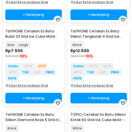
Lihat Ketersediaan Stok
Lihat Ketersediaan Stok
+ Keranjang
+ Keranjang
TaffHOME Cetakan Es Batu
TaffHOME Cetakan Es Batu
Bulat 33 Grid Ice Cube Mold
Silikon Tengkorak 4 Grid Ice
BPA Free - KL07
Cube Mold - SKL142
Blue
Large
Black
Rp
7.500
Rp
12.500
Rp
19.900
63%
Rp
24.900
50%
Online
JKTP
JKTB
Online
JKTP
JKTB
JKTU
TGR
CKP
PBKS
JKTU
TGR
CKP
PBKS
PDPK
PDPK
Lihat Ketersediaan Stok
Lihat Ketersediaan Stok
+ Keranjang
+ Keranjang
TaffHOME Cetakan Es Batu
TOPICI Cetakan Es Batu Silikon
Silikon Diamond Rose 6 Grid Ice
Kotak 60 Grid Ice Cube Mold -
Cube Mold - ZD6
TP-60
Black
White