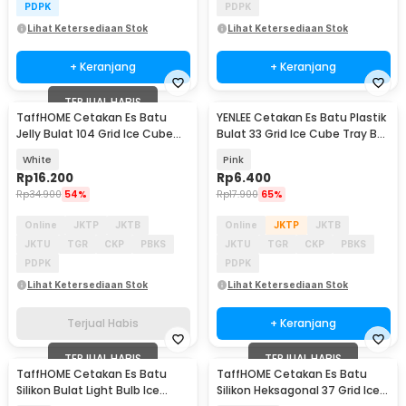
PDPK
PDPK
Lihat Ketersediaan Stok
Lihat Ketersediaan Stok
+ Keranjang
+ Keranjang
TERJUAL HABIS
TaffHOME Cetakan Es Batu
YENLEE Cetakan Es Batu Plastik
Jelly Bulat 104 Grid Ice Cube
Bulat 33 Grid Ice Cube Tray BPA
Tray BPA Free - INU77
Free - L30-B
White
Pink
Rp
16.200
Rp
6.400
Rp
34.900
54%
Rp
17.900
65%
Online
JKTP
JKTB
Online
JKTP
JKTB
JKTU
TGR
CKP
PBKS
JKTU
TGR
CKP
PBKS
PDPK
PDPK
Lihat Ketersediaan Stok
Lihat Ketersediaan Stok
Terjual Habis
+ Keranjang
TERJUAL HABIS
TERJUAL HABIS
TaffHOME Cetakan Es Batu
TaffHOME Cetakan Es Batu
Silikon Bulat Light Bulb Ice
Silikon Heksagonal 37 Grid Ice