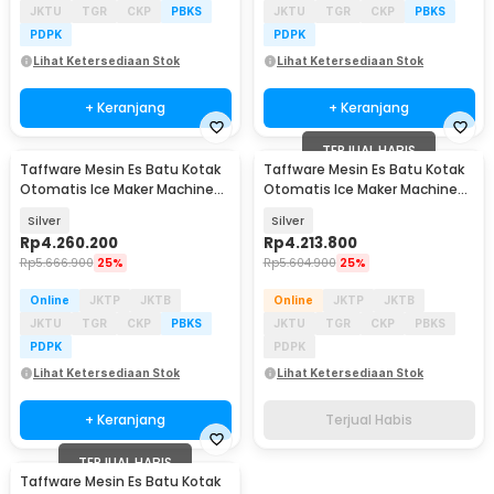
JKTU
TGR
CKP
PBKS
JKTU
TGR
CKP
PBKS
PDPK
PDPK
Lihat Ketersediaan Stok
Lihat Ketersediaan Stok
+ Keranjang
+ Keranjang
TERJUAL HABIS
Taffware Mesin Es Batu Kotak
Taffware Mesin Es Batu Kotak
Otomatis Ice Maker Machine
Otomatis Ice Maker Machine
70kg 220W - HZB-60FAB
80kg 200W - HZB-70FAB
Silver
Silver
Rp
4.260.200
Rp
4.213.800
Rp
5.666.900
25%
Rp
5.604.900
25%
Online
JKTP
JKTB
Online
JKTP
JKTB
JKTU
TGR
CKP
PBKS
JKTU
TGR
CKP
PBKS
PDPK
PDPK
Lihat Ketersediaan Stok
Lihat Ketersediaan Stok
+ Keranjang
Terjual Habis
TERJUAL HABIS
Taffware Mesin Es Batu Kotak