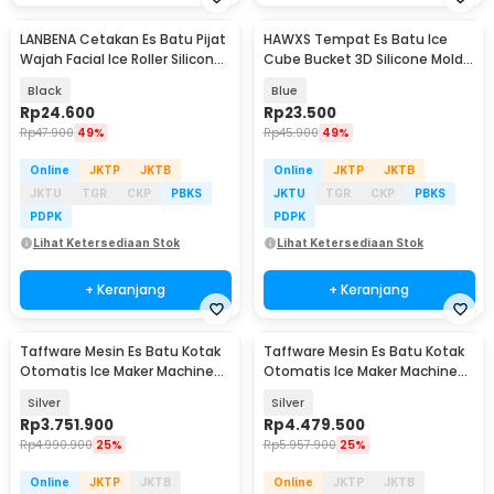
LANBENA Cetakan Es Batu Pijat
HAWXS Tempat Es Batu Ice
Wajah Facial Ice Roller Silicone
Cube Bucket 3D Silicone Mold -
- LB01
C01
Black
Blue
Rp
24.600
Rp
23.500
Rp
47.900
49%
Rp
45.900
49%
Online
JKTP
JKTB
Online
JKTP
JKTB
JKTU
TGR
CKP
PBKS
JKTU
TGR
CKP
PBKS
PDPK
PDPK
Lihat Ketersediaan Stok
Lihat Ketersediaan Stok
+ Keranjang
+ Keranjang
Taffware Mesin Es Batu Kotak
Taffware Mesin Es Batu Kotak
Otomatis Ice Maker Machine
Otomatis Ice Maker Machine
50kg 200W - HZB-55FAB
90kg 260W - HZB-80FAB
Silver
Silver
Rp
3.751.900
Rp
4.479.500
Rp
4.990.900
25%
Rp
5.957.900
25%
Online
JKTP
JKTB
Online
JKTP
JKTB