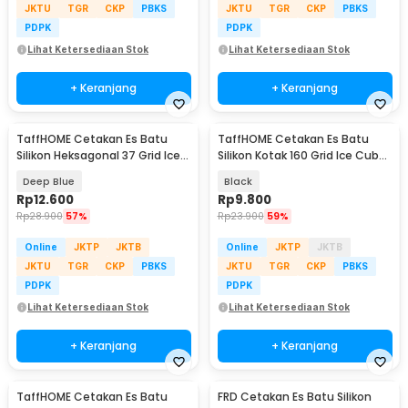
JKTU
TGR
CKP
PBKS
JKTU
TGR
CKP
PBKS
PDPK
PDPK
Lihat Ketersediaan Stok
Lihat Ketersediaan Stok
+ Keranjang
+ Keranjang
TaffHOME Cetakan Es Batu
TaffHOME Cetakan Es Batu
Silikon Heksagonal 37 Grid Ice
Silikon Kotak 160 Grid Ice Cube
Cube Tray - DU655
Tray - DY0973
Deep Blue
Black
Rp
12.600
Rp
9.800
Rp
28.900
57%
Rp
23.900
59%
Online
JKTP
JKTB
Online
JKTP
JKTB
JKTU
TGR
CKP
PBKS
JKTU
TGR
CKP
PBKS
PDPK
PDPK
Lihat Ketersediaan Stok
Lihat Ketersediaan Stok
+ Keranjang
+ Keranjang
TaffHOME Cetakan Es Batu
FRD Cetakan Es Batu Silikon