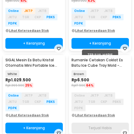
Rp
81.900
41%
Rp
89.900
43%
Online
JKTP
JKTB
Online
JKTP
JKTB
JKTU
TGR
CKP
PBKS
JKTU
TGR
CKP
PBKS
PDPK
PDPK
Lihat Ketersediaan Stok
Lihat Ketersediaan Stok
+ Keranjang
+ Keranjang
TERJUAL HABIS
SIGAL Mesin Es Batu Kristal
Rumanle Cetakan Coklat Es
Otomatis Mini Portable Ice
Batu Ice Cube Tray Mold -
Maker 12kg 100W - YH-16
HUY-09
White
Brown
Rp
1.029.500
Rp
6.500
Rp
1.369.900
25%
Rp
17.900
64%
Online
JKTP
JKTB
Online
JKTP
JKTB
JKTU
TGR
CKP
PBKS
JKTU
TGR
CKP
PBKS
PDPK
PDPK
Lihat Ketersediaan Stok
Lihat Ketersediaan Stok
+ Keranjang
Terjual Habis