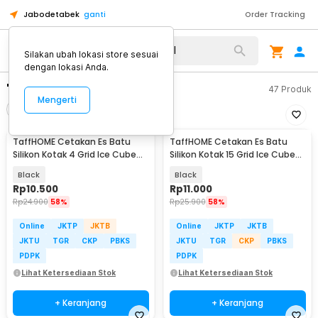
Jabodetabek
ganti
Order Tracking
Silakan ubah lokasi store sesuai
dengan lokasi Anda.
"cetakan es batu kristal"
47
Produk
Mengerti
Filter
Urutkan
TaffHOME Cetakan Es Batu
TaffHOME Cetakan Es Batu
Silikon Kotak 4 Grid Ice Cube
Silikon Kotak 15 Grid Ice Cube
Tray - SSGP4
Tray - DY0971
Black
Black
Rp
10.500
Rp
11.000
Rp
24.900
58%
Rp
25.900
58%
Online
JKTP
JKTB
Online
JKTP
JKTB
JKTU
TGR
CKP
PBKS
JKTU
TGR
CKP
PBKS
PDPK
PDPK
Lihat Ketersediaan Stok
Lihat Ketersediaan Stok
+ Keranjang
+ Keranjang