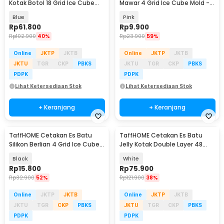
Kotak Botol 18 Grid Ice Cube
Mawar 4 Grid Ice Cube Mold -
Mold - TW-160
F-10
Blue
Pink
Rp
61.800
Rp
9.900
Rp
102.900
40%
Rp
23.900
59%
Online
JKTP
JKTB
Online
JKTP
JKTB
JKTU
TGR
CKP
PBKS
JKTU
TGR
CKP
PBKS
PDPK
PDPK
Lihat Ketersediaan Stok
Lihat Ketersediaan Stok
+ Keranjang
+ Keranjang
TaffHOME Cetakan Es Batu
TaffHOME Cetakan Es Batu
Silikon Berlian 4 Grid Ice Cube
Jelly Kotak Double Layer 48
Mold - A1871
Grid Quick Press - A152 JZH
Black
White
Rp
15.800
Rp
75.900
Rp
32.900
52%
Rp
121.900
38%
Online
JKTP
JKTB
Online
JKTP
JKTB
JKTU
TGR
CKP
PBKS
JKTU
TGR
CKP
PBKS
PDPK
PDPK