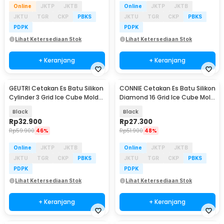
Online
JKTP
JKTB
Online
JKTP
JKTB
JKTU
TGR
CKP
PBKS
JKTU
TGR
CKP
PBKS
PDPK
PDPK
Lihat Ketersediaan Stok
Lihat Ketersediaan Stok
+ Keranjang
+ Keranjang
GEUTRI Cetakan Es Batu Silikon
CONNIE Cetakan Es Batu Silikon
Cylinder 3 Grid Ice Cube Mold
Diamond 16 Grid Ice Cube Mold
Stanley - GTR3
- CN16
Black
Black
Rp
32.900
Rp
27.300
Rp
59.900
46%
Rp
51.900
48%
Online
JKTP
JKTB
Online
JKTP
JKTB
JKTU
TGR
CKP
PBKS
JKTU
TGR
CKP
PBKS
PDPK
PDPK
Lihat Ketersediaan Stok
Lihat Ketersediaan Stok
+ Keranjang
+ Keranjang