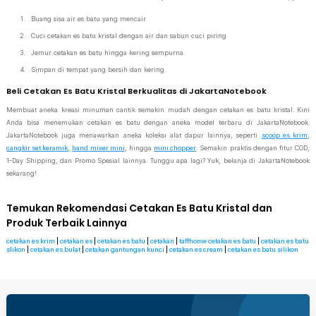
Buang sisa air es batu yang mencair
Cuci cetakan es batu kristal dengan air dan sabun cuci piring
Jemur cetakan es batu hingga kering sempurna
Simpan di tempat yang bersih dan kering.
Beli Cetakan Es Batu Kristal Berkualitas di JakartaNotebook
Membuat aneka kreasi minuman cantik semakin mudah dengan cetakan es batu kristal. Kini
Anda bisa menemukan cetakan es batu dengan aneka model terbaru di JakartaNotebook.
JakartaNotebook juga menawarkan aneka koleksi alat dapur lainnya, seperti
scoop es krim
,
cangkir set keramik
,
hand mixer mini
, hingga
mini chopper
. Semakin praktis dengan fitur COD,
1-Day Shipping, dan Promo Spesial lainnya. Tunggu apa lagi? Yuk, belanja di JakartaNotebook
sekarang!
Temukan Rekomendasi Cetakan Es Batu Kristal dan
Produk Terbaik Lainnya
cetakan es krim
|
cetakan es
|
cetakan es batu
|
cetakan
|
taffhome cetakan es batu
|
cetakan es batu
slikon
|
cetakan es bulat
|
cetakan gantungan kunci
|
cetakan es cream
|
cetakan es batu silikon