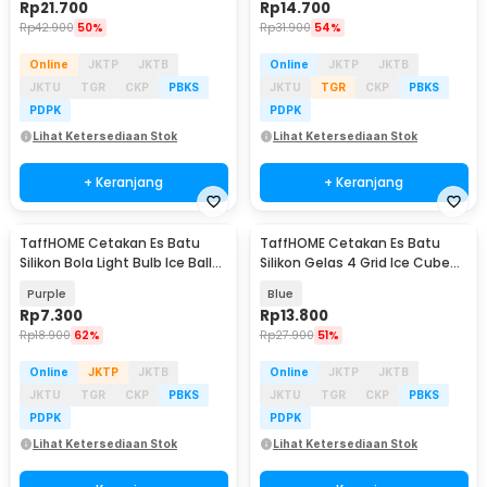
Rp
21.700
Rp
14.700
Rp
42.900
50%
Rp
31.900
54%
Online
JKTP
JKTB
Online
JKTP
JKTB
JKTU
TGR
CKP
PBKS
JKTU
TGR
CKP
PBKS
PDPK
PDPK
Lihat Ketersediaan Stok
Lihat Ketersediaan Stok
+ Keranjang
+ Keranjang
TaffHOME Cetakan Es Batu
TaffHOME Cetakan Es Batu
Silikon Bola Light Bulb Ice Ball
Silikon Gelas 4 Grid Ice Cube
Mold - GJ2980
Mold - TM13027
Purple
Blue
Rp
7.300
Rp
13.800
Rp
18.900
62%
Rp
27.900
51%
Online
JKTP
JKTB
Online
JKTP
JKTB
JKTU
TGR
CKP
PBKS
JKTU
TGR
CKP
PBKS
PDPK
PDPK
Lihat Ketersediaan Stok
Lihat Ketersediaan Stok