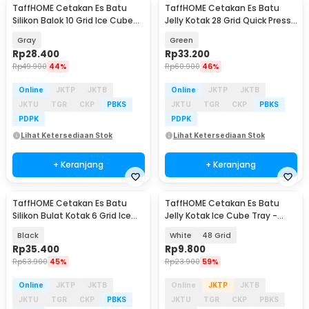
TaffHOME Cetakan Es Batu
TaffHOME Cetakan Es Batu
Silikon Balok 10 Grid Ice Cube
Jelly Kotak 28 Grid Quick Press
Food Grade - LM-10
with Shovel - F28
Gray
Green
Rp
28.400
Rp
33.200
Rp
49.900
44%
Rp
60.900
46%
Online
JKTP
JKTB
Online
JKTP
JKTB
JKTU
TGR
CKP
PBKS
JKTU
TGR
CKP
PBKS
PDPK
PDPK
Lihat Ketersediaan Stok
Lihat Ketersediaan Stok
+ Keranjang
+ Keranjang
TaffHOME Cetakan Es Batu
TaffHOME Cetakan Es Batu
Silikon Bulat Kotak 6 Grid Ice
Jelly Kotak Ice Cube Tray -
Cube 2 PCS - CW76685
DY0972
Black
White
48 Grid
Rp
35.400
Rp
9.800
Rp
63.900
45%
Rp
23.900
59%
Online
JKTP
JKTB
Online
JKTP
JKTB
JKTU
TGR
CKP
PBKS
JKTU
TGR
CKP
PBKS