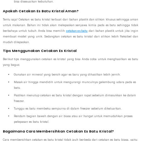
bisa disesuaikan kebutuhan.
Apakah Cetakan Es Batu Kristal Aman?
Tentu saja! Cetakan es batu kristal terbuat dari bahan plastik dan silikon khusus sehingga aman
untuk makanan. Bahan ini tidak akan melepaskan senyawa kimia pada es batu sehingga tidak
berbahaya untuk tubuh. Anda bisa memilih
cetakan es batu
dari bahan plastik untuk jika ingin
membuat model yang unik. Sedangkan cetakan es batu kristal dari silikon lebih fleksibel dan
mudah dilepaskan.
Tips Menggunakan Cetakan Es Kristal
Berikut tips menggunakan cetakan es kristal yang bisa Anda coba untuk menghasilkan es batu
yang bagus:
Gunakan air mineral yang bersih agar es baru yang dihasilkan lebih jernih.
Masak air hingga mendidih untuk mengurangi munculnya gelembung udara pada es
batu.
Pastikan menutup cetakan es batu kristal dengan rapat sebelum dimasukkan ke dalam
freezer.
Tunggu es batu membeku sempurna di dalam freezer sebelum dikeluarkan.
Rendam bagian bawah dengan air biasa atau air hangat untuk memudahkan proses
pelepasan es batu kristal.
Bagaimana Cara Membersihkan Cetakan Es Batu Kristal?
Cara membersihkan cetakan es batu kristal tidak jauh berbeda dari cetakan es batu biasa, yaitu: