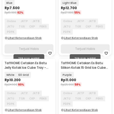
Cube Mold - GJ2980
Cube Tray - DU655
Blue
Light Blue
Rp
7.600
Rp
12.700
Rp
19.900
62%
Rp
27.900
55%
Online
JKTP
JKTB
Online
JKTP
JKTB
JKTU
TGR
CKP
PBKS
JKTU
TGR
CKP
PBKS
PDPK
PDPK
Lihat Ketersediaan Stok
Lihat Ketersediaan Stok
Terjual Habis
Terjual Habis
TERJUAL HABIS
TERJUAL HABIS
TaffHOME Cetakan Es Batu
TaffHOME Cetakan Es Batu
Jelly Kotak Ice Cube Tray -
Silikon Kotak 15 Grid Ice Cube
DY0972
Tray - DY0971
White
60 Grid
Purple
Rp
10.200
Rp
11.000
Rp
24.900
60%
Rp
25.900
58%
Online
JKTP
JKTB
Online
JKTP
JKTB
JKTU
TGR
CKP
PBKS
JKTU
TGR
CKP
PBKS
PDPK
PDPK
Lihat Ketersediaan Stok
Lihat Ketersediaan Stok