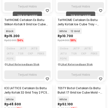
Terjual Habis
Terjual Habis
TERJUAL HABIS
TERJUAL HABIS
TaffHOME Cetakan Es Batu
TaffHOME Cetakan Es Batu
Silikon Kotak 8 Grid Ice Cube
Jelly Kotak Ice Cube Tray -
Tray - DB88
DY0972
Black
White
12 Grid
Rp
15.200
Rp
10.700
Rp
32.900
54%
Rp
24.900
58%
Online
JKTP
JKTB
Online
JKTP
JKTB
JKTU
TGR
CKP
PBKS
JKTU
TGR
CKP
PBKS
PDPK
PDPK
Lihat Ketersediaan Stok
Lihat Ketersediaan Stok
Terjual Habis
Terjual Habis
ICE LATTICE Cetakan Es Batu
TESTY Botol Cetakan Es Batu
Jelly Kotak 32 Grid Tray 2 PCS
Bulat 17 Grid Ice Cube Mold -
with Box - EV-64
T-12
White
White
Rp
48.600
Rp
52.100