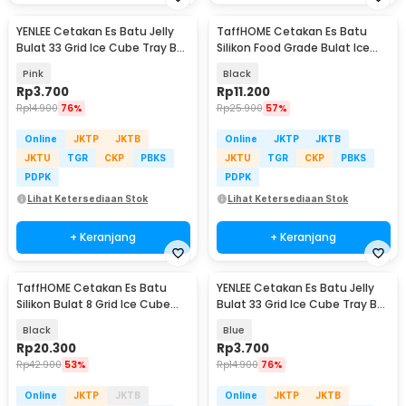
YENLEE Cetakan Es Batu Jelly
TaffHOME Cetakan Es Batu
Bulat 33 Grid Ice Cube Tray BPA
Silikon Food Grade Bulat Ice
Free - L33
Ball Mold 4 Grid - TW-159
Pink
Black
Rp
3.700
Rp
11.200
Rp
14.900
76%
Rp
25.900
57%
Online
JKTP
JKTB
Online
JKTP
JKTB
JKTU
TGR
CKP
PBKS
JKTU
TGR
CKP
PBKS
PDPK
PDPK
Lihat Ketersediaan Stok
Lihat Ketersediaan Stok
+ Keranjang
+ Keranjang
TaffHOME Cetakan Es Batu
YENLEE Cetakan Es Batu Jelly
Silikon Bulat 8 Grid Ice Cube
Bulat 33 Grid Ice Cube Tray BPA
Mold - DB89
Free - L33
Black
Blue
Rp
20.300
Rp
3.700
Rp
42.900
53%
Rp
14.900
76%
Online
JKTP
JKTB
Online
JKTP
JKTB