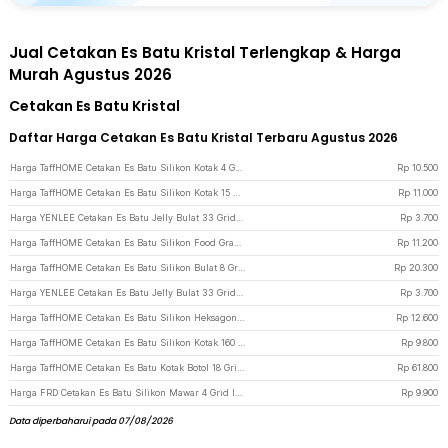
Jual Cetakan Es Batu Kristal Terlengkap & Harga
Murah Agustus 2026
Cetakan Es Batu Kristal
Daftar Harga Cetakan Es Batu Kristal Terbaru Agustus 2026
Harga TaffHOME Cetakan Es Batu Silikon Kotak 4 Grid Ice Cube Tray - SSGP4 - Black
Rp
10.500
Harga TaffHOME Cetakan Es Batu Silikon Kotak 15 Grid Ice Cube Tray - DY0971 - Black
Rp
11.000
Harga YENLEE Cetakan Es Batu Jelly Bulat 33 Grid Ice Cube Tray BPA Free - L33 - Pink
Rp
3.700
Harga TaffHOME Cetakan Es Batu Silikon Food Grade Bulat Ice Ball Mold 4 Grid - TW-159 - Black
Rp
11.200
Harga TaffHOME Cetakan Es Batu Silikon Bulat 8 Grid Ice Cube Mold - DB89 - Black
Rp
20.300
Harga YENLEE Cetakan Es Batu Jelly Bulat 33 Grid Ice Cube Tray BPA Free - L33 - Blue
Rp
3.700
Harga TaffHOME Cetakan Es Batu Silikon Heksagonal 37 Grid Ice Cube Tray - DU655 - Deep Blue
Rp
12.600
Harga TaffHOME Cetakan Es Batu Silikon Kotak 160 Grid Ice Cube Tray - DY0973 - Black
Rp
9.800
Harga TaffHOME Cetakan Es Batu Kotak Botol 18 Grid Ice Cube Mold - TW-160 - Blue
Rp
61.800
Harga FRD Cetakan Es Batu Silikon Mawar 4 Grid Ice Cube Mold - F-10 - Pink
Rp
9.900
Data diperbaharui pada 07/08/2026