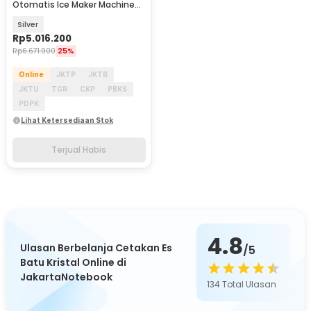
Otomatis Ice Maker Machine
100kg 330W - HZB-100FAB
Silver
Rp
5.016.200
Rp
6.671.900
25%
Online
JKTP
JKTB
JKTU
TGR
CKP
PBKS
PDPK
Lihat Ketersediaan Stok
Terjual Habis
4.8
Ulasan Berbelanja Cetakan Es
/5
Batu Kristal Online di
JakartaNotebook
134
Total Ulasan