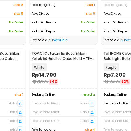
Sisa 8
Toko Tangerang
Sisa 1
Toko Tangerang
Sisa 5
Toko Cikupa
Sisa 5
Toko Cikupa
Pre Order
Pick n Go Bekasi
Pre Order
Pick n Go Bekasi
Pre Order
Pick n Go Depok
Pre Order
Pick n Go Depok
Tersedia di
5
lokasi lain
Tersedia di
2
lokas
atu Silikon
TOPICI Cetakan Es Batu Silikon
TaffHOME Cetak
Ice Cube
Kotak 60 Grid Ice Cube Mold - TP-
Bola Light Bulb 
60
GJ2980
White
Purple
Rp
14.700
Rp
7.300
Rp
31.900
Rp
18.900
54%
62%
Sisa 1
Gudang Online
Tersedia
Gudang Online
Habis
Toko Jakarta Pusat
Habis
Toko Jakarta Pusa
Habis
Toko Jakarta Barat
Habis
Toko Jakarta Bara
Habis
Toko Jakarta Utara
Habis
Toko Jakarta Utar
Habis
Toko Tangerang
Sisa 4
Toko Tangerang