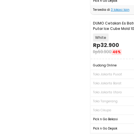
Pick n Go Depok
Tersedia di
3
lokasi lain
DUMO Cetakan Es Bat
Putar Ice Cube Mold 10
UUFE44
White
Rp
32.900
Rp
59.900
46%
Gudang Online
Toko Jakarta Pusat
Toko Jakarta Barat
Toko Jakarta Utara
Toko Tangerang
Toko Cikupa
Pick n Go Bekasi
Pick n Go Depok