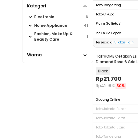
Toko Tangerang
Kategori
Toko Cikupa
Electronic
6
Pick n Go Bekasi
Home Appliance
41
Pick n Go Depok
Fashion, Make Up &
1
Beauty Care
Tersedia di
5
lokasi lain
Warna
TaffHOME Cetakan Es B
Diamond Rose 6 Grid 
Mold - ZD6
Black
Rp
21.700
Rp
42.900
50%
Gudang Online
Toko Jakarta Pusat
Toko Jakarta Barat
Toko Jakarta Utara
Toko Tangerang