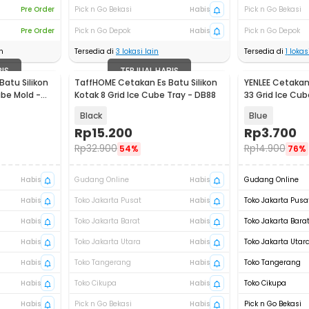
Pre Order
Pick n Go Bekasi
Habis
Pick n Go Bekasi
Pre Order
Pick n Go Depok
Habis
Pick n Go Depok
n
Tersedia di
3
lokasi lain
Tersedia di
1
lokasi
BIS
TERJUAL HABIS
atu Silikon
TaffHOME Cetakan Es Batu Silikon
YENLEE Cetakan 
ube Mold -
Kotak 8 Grid Ice Cube Tray - DB88
33 Grid Ice Cub
L33
Black
Blue
Rp
15.200
Rp
3.700
Rp
32.900
Rp
14.900
54%
76%
Habis
Gudang Online
Habis
Gudang Online
Habis
Toko Jakarta Pusat
Habis
Toko Jakarta Pusa
Habis
Toko Jakarta Barat
Habis
Toko Jakarta Bara
Habis
Toko Jakarta Utara
Habis
Toko Jakarta Utar
Habis
Toko Tangerang
Habis
Toko Tangerang
Habis
Toko Cikupa
Habis
Toko Cikupa
Habis
Pick n Go Bekasi
Habis
Pick n Go Bekasi