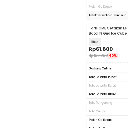
Pick n Go Depok
Tidak tersedia di lokasi lai
TaffHOME Cetakan Es 
Botol 18 Grid Ice Cube
160
Blue
Rp
61.800
Rp
102.900
40%
Gudang Online
Toko Jakarta Pusat
Toko Jakarta Barat
Toko Jakarta Utara
Toko Tangerang
Toko Cikupa
Pick n Go Bekasi