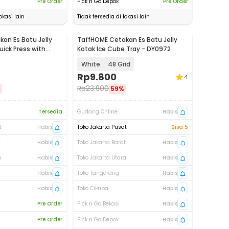
Pre Order
Pick n Go Depok
Pre Order
okasi lain
Tidak tersedia di lokasi lain
an Es Batu Jelly
TaffHOME Cetakan Es Batu Jelly
uick Press with
Kotak Ice Cube Tray - DY0972
White
48 Grid
Rp
9.800
4
Rp
23.900
%
59%
Tersedia
Gudang Online
Habis
t
Habis
Toko Jakarta Pusat
Sisa 5
t
Habis
Toko Jakarta Barat
Habis
a
Habis
Toko Jakarta Utara
Habis
Habis
Toko Tangerang
Habis
Habis
Toko Cikupa
Habis
Pre Order
Pick n Go Bekasi
Habis
Pre Order
Pick n Go Depok
Habis