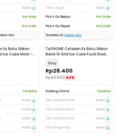
Habis
Toko Cikupa
Habis
Pre Order
Pick n Go Bekasi
Pre Order
Pre Order
Pick n Go Depok
Pre Order
okasi lain
Tersedia di
1
lokasi lain
 Es Batu Silikon
TaffHOME Cetakan Es Batu Silikon
d Ice Cube Mold -
Balok 10 Grid Ice Cube Food Grade
- LM-10
Gray
Rp
28.400
Rp
49.900
44%
Tersedia
Gudang Online
Tersedia
t
Habis
Toko Jakarta Pusat
Habis
t
Habis
Toko Jakarta Barat
Habis
a
Habis
Toko Jakarta Utara
Habis
Habis
Toko Tangerang
Habis