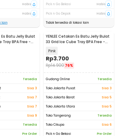
Habis
Pick n Go Bekasi
Habis
Habis
Pick n Go Depok
Habis
 lain
Tidak tersedia di lokasi lain
Es Batu Jelly Bulat
YENLEE Cetakan Es Batu Jelly Bulat
e Tray BPA Free -
33 Grid Ice Cube Tray BPA Free -
L33
Pink
Rp
3.700
Rp
14.900
76%
Tersedia
Gudang Online
Tersedia
t
Sisa 3
Toko Jakarta Pusat
Sisa 3
t
Sisa 7
Toko Jakarta Barat
Sisa 5
a
Sisa 7
Toko Jakarta Utara
Sisa 5
Sisa 9
Toko Tangerang
Tersedia
Tersedia
Toko Cikupa
Sisa 6
Pre Order
Pick n Go Bekasi
Pre Order