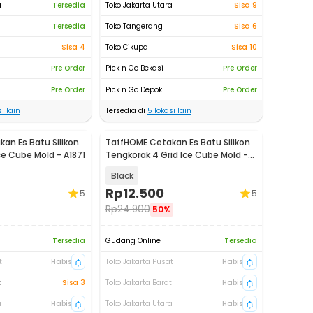
a
Tersedia
Toko Jakarta Utara
Sisa 9
Tersedia
Toko Tangerang
Sisa 6
Sisa 4
Toko Cikupa
Sisa 10
Pre Order
Pick n Go Bekasi
Pre Order
Pre Order
Pick n Go Depok
Pre Order
i lain
Tersedia di
5
lokasi lain
an Es Batu Silikon
TaffHOME Cetakan Es Batu Silikon
Ice Cube Mold - A1871
Tengkorak 4 Grid Ice Cube Mold -
SKL142
Black
Rp
12.500
5
5
Rp
24.900
50%
Tersedia
Gudang Online
Tersedia
t
Habis
Toko Jakarta Pusat
Habis
t
Sisa 3
Toko Jakarta Barat
Habis
a
Habis
Toko Jakarta Utara
Habis