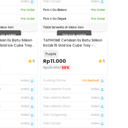
Habis
Toko Cikupa
Habis
Pre Order
Pick n Go Bekasi
Pre Order
Pre Order
Pick n Go Depok
Pre Order
okasi lain
Tidak tersedia di lokasi lain
UAL HABIS
TERJUAL HABIS
an Es Batu Silikon
TaffHOME Cetakan Es Batu Silikon
Grid Ice Cube Tray -
Kotak 15 Grid Ice Cube Tray -
DY0971
Purple
Rp
11.000
5
5
Rp
25.900
58%
Habis
Gudang Online
On Restock
t
Habis
Toko Jakarta Pusat
Habis
t
Habis
Toko Jakarta Barat
Habis
a
Habis
Toko Jakarta Utara
Habis
Habis
Toko Tangerang
Habis
Habis
Toko Cikupa
Habis