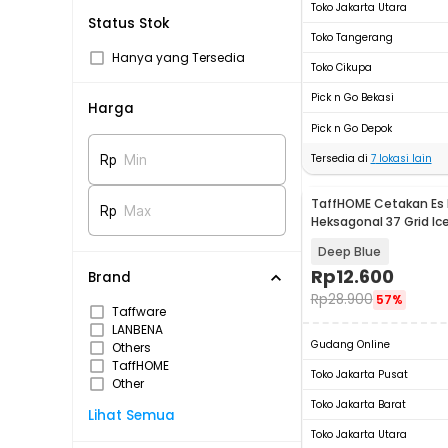
Toko Jakarta Utara
Status Stok
Toko Tangerang
Hanya yang Tersedia
Toko Cikupa
Pick n Go Bekasi
Harga
Pick n Go Depok
Tersedia di
7
lokasi lain
Rp
Min
TaffHOME Cetakan Es B
Rp
Max
Heksagonal 37 Grid Ic
DU655
Deep Blue
Rp
12.600
Brand
Rp
28.900
57%
Taffware
LANBENA
Gudang Online
Others
TaffHOME
Toko Jakarta Pusat
Other
Toko Jakarta Barat
Lihat Semua
Toko Jakarta Utara