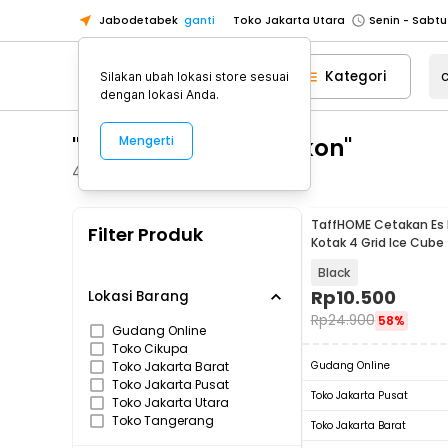
Jabodetabek
ganti
Toko Jakarta Utara
Toko Tangerang
Kategori
Silakan ubah lokasi store sesuai
Toko Cikupa
dengan lokasi Anda.
Pick n Go Jakarta Barat
Senin - J
"cetakan es batu slikon"
Mengerti
Pick n Go Bekasi
Senin - Jumat (08
Pick n Go Depok
Senin - Jumat (08
47
Produk
Toko Jakarta Pusat
Senin - Sabtu
TaffHOME Cetakan Es B
Filter Produk
Toko Jakarta Barat
Senin - Sabtu
Kotak 4 Grid Ice Cube
Toko Jakarta Utara
Black
Toko Tangerang
Rp
10.500
Lokasi Barang
Rp
24.900
58%
Toko Cikupa
Gudang Online
Toko Cikupa
Pick n Go Jakarta Barat
Senin - J
Toko Jakarta Barat
Gudang Online
Pick n Go Bekasi
Senin - Jumat (08
Toko Jakarta Pusat
Toko Jakarta Pusat
Toko Jakarta Utara
Pick n Go Depok
Senin - Jumat (08
Toko Tangerang
Toko Jakarta Barat