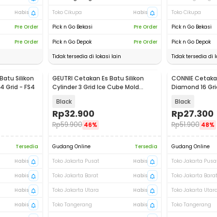
Habis
Toko Cikupa
Habis
Toko Cikupa
Pre Order
Pick n Go Bekasi
Pre Order
Pick n Go Bekasi
Pre Order
Pick n Go Depok
Pre Order
Pick n Go Depok
Tidak tersedia di lokasi lain
Tidak tersedia di l
atu Silikon
GEUTRI Cetakan Es Batu Silikon
CONNIE Cetakan
 4 Grid - FS4
Cylinder 3 Grid Ice Cube Mold
Diamond 16 Gri
Stanley - GTR3
CN16
Black
Black
Rp
32.900
Rp
27.300
Rp
59.900
Rp
51.900
46%
48%
Tersedia
Gudang Online
Tersedia
Gudang Online
Habis
Toko Jakarta Pusat
Habis
Toko Jakarta Pusa
Habis
Toko Jakarta Barat
Habis
Toko Jakarta Bara
Habis
Toko Jakarta Utara
Habis
Toko Jakarta Utar
Habis
Toko Tangerang
Habis
Toko Tangerang