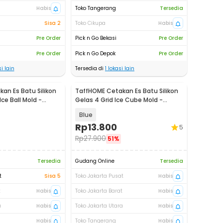
Habis
Toko Tangerang
Tersedia
Sisa 2
Toko Cikupa
Habis
Pre Order
Pick n Go Bekasi
Pre Order
Pre Order
Pick n Go Depok
Pre Order
i lain
Tersedia di
1
lokasi lain
an Es Batu Silikon
TaffHOME Cetakan Es Batu Silikon
Ice Ball Mold -
Gelas 4 Grid Ice Cube Mold -
TM13027
Blue
Rp
13.800
5
Rp
27.900
51%
Tersedia
Gudang Online
Tersedia
t
Sisa 5
Toko Jakarta Pusat
Habis
t
Habis
Toko Jakarta Barat
Habis
a
Habis
Toko Jakarta Utara
Habis
Habis
Toko Tangerang
Habis