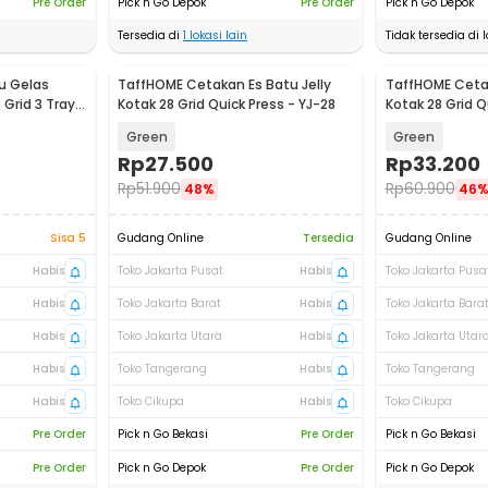
Pre Order
Pick n Go Depok
Pre Order
Pick n Go Depok
Tersedia di
1
lokasi lain
Tidak tersedia di l
u Gelas
TaffHOME Cetakan Es Batu Jelly
TaffHOME Cetak
 Grid 3 Tray -
Kotak 28 Grid Quick Press - YJ-28
Kotak 28 Grid Q
Shovel - F28
Green
Green
Rp
27.500
Rp
33.200
Rp
51.900
Rp
60.900
48%
46
Sisa 5
Gudang Online
Tersedia
Gudang Online
Habis
Toko Jakarta Pusat
Habis
Toko Jakarta Pusa
Habis
Toko Jakarta Barat
Habis
Toko Jakarta Bara
Habis
Toko Jakarta Utara
Habis
Toko Jakarta Utar
Habis
Toko Tangerang
Habis
Toko Tangerang
Habis
Toko Cikupa
Habis
Toko Cikupa
Pre Order
Pick n Go Bekasi
Pre Order
Pick n Go Bekasi
Pre Order
Pick n Go Depok
Pre Order
Pick n Go Depok