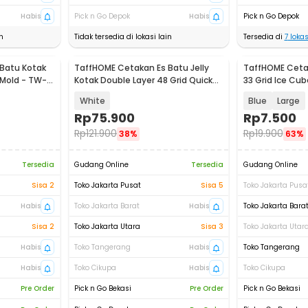
Habis
Pick n Go Depok
Habis
Pick n Go Depok
n
Tidak tersedia di lokasi lain
Tersedia di
7
lokas
Batu Kotak
TaffHOME Cetakan Es Batu Jelly
TaffHOME Cetak
 Mold - TW-
Kotak Double Layer 48 Grid Quick
33 Grid Ice Cub
Press - A152 JZH
KL07
White
Blue
Large
Rp
75.900
Rp
7.500
Rp
121.900
Rp
19.900
38%
63%
Tersedia
Gudang Online
Tersedia
Gudang Online
Sisa 2
Toko Jakarta Pusat
Sisa 5
Toko Jakarta Pusa
Habis
Toko Jakarta Barat
Habis
Toko Jakarta Bara
Sisa 2
Toko Jakarta Utara
Sisa 3
Toko Jakarta Utar
Habis
Toko Tangerang
Habis
Toko Tangerang
Habis
Toko Cikupa
Habis
Toko Cikupa
Pre Order
Pick n Go Bekasi
Pre Order
Pick n Go Bekasi