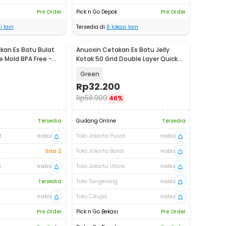
Pre Order
Pick n Go Depok
Pre Order
i lain
Tersedia di
6
lokasi lain
an Es Batu Bulat
Anuoxin Cetakan Es Batu Jelly
e Mold BPA Free -
Kotak 50 Grid Double Layer Quick
Press - F50
Green
Rp
32.200
Rp
58.900
46%
Tersedia
Gudang Online
Tersedia
t
Habis
Toko Jakarta Pusat
Habis
t
Sisa 2
Toko Jakarta Barat
Habis
a
Habis
Toko Jakarta Utara
Habis
Tersedia
Toko Tangerang
Habis
Habis
Toko Cikupa
Habis
Pre Order
Pick n Go Bekasi
Pre Order