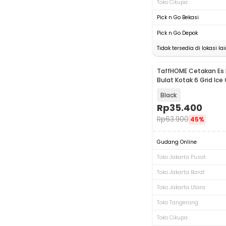
Toko Cikupa
Pick n Go Bekasi
Pick n Go Depok
Tidak tersedia di lokasi lai
TaffHOME Cetakan Es B
Bulat Kotak 6 Grid Ice
CW76685
Black
Rp
35.400
Rp
63.900
45%
Gudang Online
Toko Jakarta Pusat
Toko Jakarta Barat
Toko Jakarta Utara
Toko Tangerang
Toko Cikupa