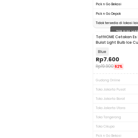
Pick n Go Bekasi
Pick n Go Depok
Tidak tersedia di lokasi lai
TERJUAL HA
TaffHOME Cetakan Es B
Bulat Light Bulb Ice C
GJ2980
Blue
Rp
7.600
Rp
19.900
62%
Gudang Online
Toko Jakarta Pusat
Toko Jakarta Barat
Toko Jakarta Utara
Toko Tangerang
Toko Cikupa
Pick n Go Bekasi