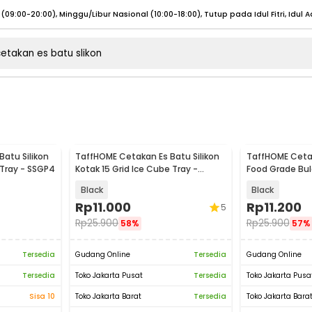
umat (07:00 - 20:00), Sabtu - Minggu (08:00 - 20:00), Tutup pada Idul Fitri
Sele
:00 - 20:00), Sabtu - Minggu/ Libur Nasional (08:00 - 17:00)
Selengkapnya
:00 - 20:00), Sabtu - Minggu/ Libur Nasional (08:00 - 17:00)
Selengkapnya
 (09:00-20:00), Minggu/Libur Nasional (12:00-20:00), Tutup pada Idul Fitri
Sele
atu Silikon
TaffHOME Cetakan Es Batu Silikon
TaffHOME Cetak
 (09:00-20:00), Minggu/Libur Nasional (12:00-20:00), Tutup pada Idul Fitri
Sele
 Tray - SSGP4
Kotak 15 Grid Ice Cube Tray -
Food Grade Bula
DY0971
Grid - TW-159
Black
Black
Rp
11.000
Rp
11.200
5
Rp
25.900
Rp
25.900
58%
57%
umat (07:00 - 20:00), Sabtu - Minggu (08:00 - 20:00), Tutup pada Idul Fitri
Sele
Tersedia
Gudang Online
Tersedia
Gudang Online
:00 - 20:00), Sabtu - Minggu/ Libur Nasional (08:00 - 17:00)
Selengkapnya
Tersedia
Toko Jakarta Pusat
Tersedia
Toko Jakarta Pusa
:00 - 20:00), Sabtu - Minggu/ Libur Nasional (08:00 - 17:00)
Selengkapnya
Sisa 10
Toko Jakarta Barat
Tersedia
Toko Jakarta Bara