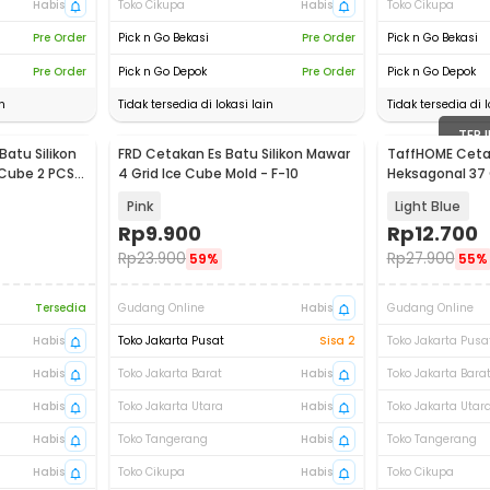
Habis
Toko Cikupa
Habis
Toko Cikupa
Pre Order
Pick n Go Bekasi
Pre Order
Pick n Go Bekasi
Pre Order
Pick n Go Depok
Pre Order
Pick n Go Depok
n
Tidak tersedia di lokasi lain
Tidak tersedia di l
TERJ
atu Silikon
FRD Cetakan Es Batu Silikon Mawar
TaffHOME Cetak
 Cube 2 PCS -
4 Grid Ice Cube Mold - F-10
Heksagonal 37 
DU655
Pink
Light Blue
Rp
9.900
Rp
12.700
Rp
23.900
Rp
27.900
59%
55%
Tersedia
Gudang Online
Habis
Gudang Online
Habis
Toko Jakarta Pusat
Sisa 2
Toko Jakarta Pusa
Habis
Toko Jakarta Barat
Habis
Toko Jakarta Bara
Habis
Toko Jakarta Utara
Habis
Toko Jakarta Utar
Habis
Toko Tangerang
Habis
Toko Tangerang
Habis
Toko Cikupa
Habis
Toko Cikupa