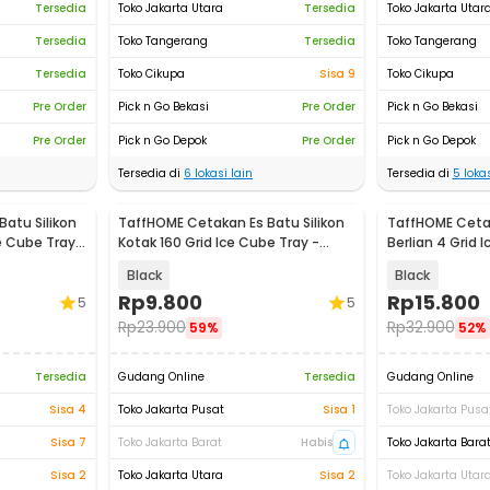
Tersedia
Toko Jakarta Utara
Tersedia
Toko Jakarta Utar
Tersedia
Toko Tangerang
Tersedia
Toko Tangerang
Tersedia
Toko Cikupa
Sisa 9
Toko Cikupa
Pre Order
Pick n Go Bekasi
Pre Order
Pick n Go Bekasi
Pre Order
Pick n Go Depok
Pre Order
Pick n Go Depok
Tersedia di
6
lokasi lain
Tersedia di
5
lokas
atu Silikon
TaffHOME Cetakan Es Batu Silikon
TaffHOME Cetak
e Cube Tray -
Kotak 160 Grid Ice Cube Tray -
Berlian 4 Grid 
DY0973
Black
Black
Rp
9.800
Rp
15.800
5
5
Rp
23.900
Rp
32.900
59%
52%
Tersedia
Gudang Online
Tersedia
Gudang Online
Sisa 4
Toko Jakarta Pusat
Sisa 1
Toko Jakarta Pusa
Sisa 7
Toko Jakarta Barat
Habis
Toko Jakarta Bara
Sisa 2
Toko Jakarta Utara
Sisa 2
Toko Jakarta Utar