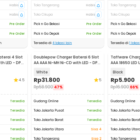
Habis
Toko Tangerang
Habis
Toko Tangerang
Habis
Toko Cikupa
Habis
Toko Cikupa
Pre Order
Pick n Go Bekasi
Pre Order
Pick n Go Bekasi
Pre Order
Pick n Go Depok
Pre Order
Pick n Go Depok
n
Tersedia di
4
lokasi lain
Tersedia di
1
lokasi
terai 4 Slot
Doublepow Charger Baterai 6 Slot
Taffware Charge
th LED - DP-
AA AAA Ni-MH Ni-CD with LED - DP-
AAA 18650 LED 
U06
White
Black
Rp
31.800
Rp
5.900
4.5
5
Rp
58.900
Rp
16.900
47%
66%
Tersedia
Gudang Online
Tersedia
Gudang Online
Tersedia
Toko Jakarta Pusat
Tersedia
Toko Jakarta Pusa
Tersedia
Toko Jakarta Barat
Tersedia
Toko Jakarta Bara
Tersedia
Toko Jakarta Utara
Sisa 4
Toko Jakarta Utar
Tersedia
Toko Tangerang
Sisa 2
Toko Tangerang