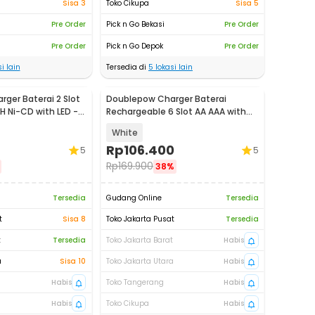
Sisa 3
Toko Cikupa
Sisa 5
Pre Order
Pick n Go Bekasi
Pre Order
Pre Order
Pick n Go Depok
Pre Order
i lain
Tersedia di
5
lokasi lain
ger Baterai 2 Slot
Doublepow Charger Baterai
H Ni-CD with LED -
Rechargeable 6 Slot AA AAA with
AA AAA 6 PCS - DP-B06
White
Rp
106.400
5
5
Rp
169.900
38%
Tersedia
Gudang Online
Tersedia
t
Sisa 8
Toko Jakarta Pusat
Tersedia
t
Tersedia
Toko Jakarta Barat
Habis
a
Sisa 10
Toko Jakarta Utara
Habis
Habis
Toko Tangerang
Habis
Habis
Toko Cikupa
Habis