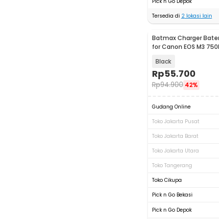
Pick n Go Depok
Tersedia di
2
lokasi lain
Batmax Charger Bate
for Canon EOS M3 750
LP-E17
Black
Rp
55.700
Rp
94.900
42%
Gudang Online
Toko Jakarta Pusat
Toko Jakarta Barat
Toko Jakarta Utara
Toko Tangerang
Toko Cikupa
Pick n Go Bekasi
Pick n Go Depok