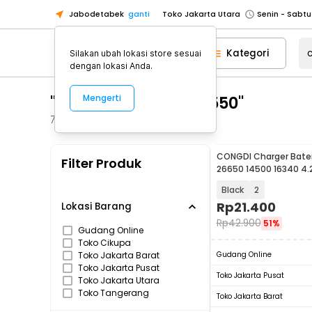
Jabodetabek
ganti
Toko Jakarta Utara
Toko Tangerang
Kategori
Silakan ubah lokasi store sesuai
Toko Cikupa
dengan lokasi Anda.
Pick n Go Jakarta Barat
Senin - J
"charger baterai 26550"
Mengerti
Pick n Go Bekasi
Senin - Jumat (08
Pick n Go Depok
Senin - Jumat (08
794
Produk
Toko Jakarta Pusat
Senin - Sabtu
CONGDI Charger Bater
Filter Produk
Toko Jakarta Barat
Senin - Sabtu
26650 14500 16340 4.
LED - MS-5D81H/MS-5
Toko Jakarta Utara
Black
2
Toko Tangerang
Rp
21.400
Lokasi Barang
Rp
42.900
51%
Toko Cikupa
Gudang Online
Toko Cikupa
Pick n Go Jakarta Barat
Senin - J
Toko Jakarta Barat
Gudang Online
Pick n Go Bekasi
Senin - Jumat (08
Toko Jakarta Pusat
Toko Jakarta Pusat
Toko Jakarta Utara
Pick n Go Depok
Senin - Jumat (08
Toko Tangerang
Toko Jakarta Barat