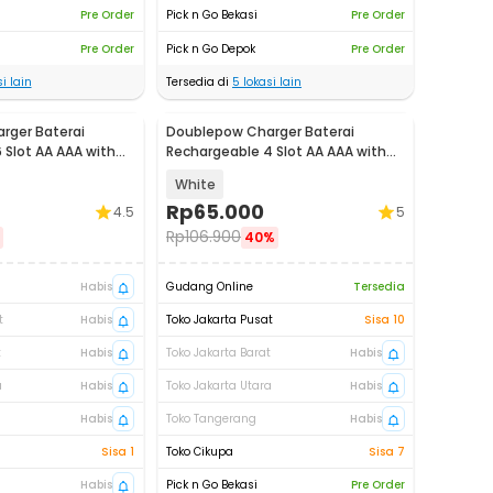
Pre Order
Pick n Go Bekasi
Pre Order
Pre Order
Pick n Go Depok
Pre Order
i lain
Tersedia di
5
lokasi lain
rger Baterai
Doublepow Charger Baterai
 Slot AA AAA with
Rechargeable 4 Slot AA AAA with
B06
AAA 4 PCS - DP-B02
White
Rp
65.000
4.5
5
Rp
106.900
40%
Habis
Gudang Online
Tersedia
t
Habis
Toko Jakarta Pusat
Sisa 10
t
Habis
Toko Jakarta Barat
Habis
a
Habis
Toko Jakarta Utara
Habis
Habis
Toko Tangerang
Habis
Sisa 1
Toko Cikupa
Sisa 7
Habis
Pick n Go Bekasi
Pre Order