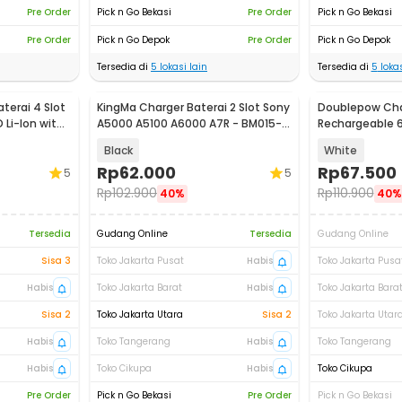
Pre Order
Pick n Go Bekasi
Pre Order
Pick n Go Bekasi
Pre Order
Pick n Go Depok
Pre Order
Pick n Go Depok
Tersedia di
5
lokasi lain
Tersedia di
5
lokas
terai 4 Slot
KingMa Charger Baterai 2 Slot Sony
Doublepow Cha
 Li-Ion with
A5000 A5100 A6000 A7R - BM015-
Rechargeable 6
FW50
AA 6 PCS - DP-
Black
White
Rp
62.000
Rp
67.500
5
5
Rp
102.900
Rp
110.900
40%
40%
Tersedia
Gudang Online
Tersedia
Gudang Online
Sisa 3
Toko Jakarta Pusat
Habis
Toko Jakarta Pusa
Habis
Toko Jakarta Barat
Habis
Toko Jakarta Bara
Sisa 2
Toko Jakarta Utara
Sisa 2
Toko Jakarta Utar
Habis
Toko Tangerang
Habis
Toko Tangerang
Habis
Toko Cikupa
Habis
Toko Cikupa
Pre Order
Pick n Go Bekasi
Pre Order
Pick n Go Bekasi