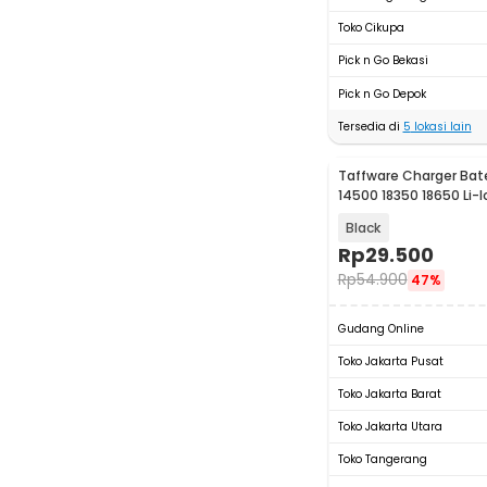
Toko Cikupa
Pick n Go Bekasi
Pick n Go Depok
Tersedia di
5
lokasi lain
Taffware Charger Bate
14500 18350 18650 Li-I
MS-5D84A
Black
Rp
29.500
Rp
54.900
47%
Gudang Online
Toko Jakarta Pusat
Toko Jakarta Barat
Toko Jakarta Utara
Toko Tangerang