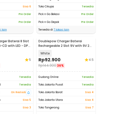
Sisa 6
Toko Cikupa
Tersedia
Pre Order
Pick n Go Bekasi
Pre Order
Pre Order
Pick n Go Depok
Pre Order
i lain
Tersedia di
7
lokasi lain
ger Baterai 8 Slot
Doublepow Charger Baterai
i-CD with LED - DP-
Rechargeable 2 Slot 9V with 9V 2
PCS - DP-B09
White
Rp
92.900
5
4.5
Rp
144.900
36%
Tersedia
Gudang Online
Tersedia
t
Tersedia
Toko Jakarta Pusat
Tersedia
t
On Restock
Toko Jakarta Barat
Sisa 4
a
Sisa 5
Toko Jakarta Utara
Sisa 4
Sisa 3
Toko Tangerang
Sisa 7