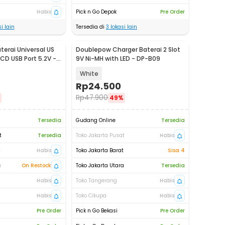
Habis
Pick n Go Depok
Pre Order
i lain
Tersedia di
3
lokasi lain
terai Universal US
Doublepow Charger Baterai 2 Slot
LCD USB Port 5.2V -
9V Ni-MH with LED - DP-B09
White
Rp
24.500
Rp
47.900
49%
Tersedia
Gudang Online
Tersedia
t
Tersedia
Toko Jakarta Pusat
Habis
t
Habis
Toko Jakarta Barat
Sisa 4
a
On Restock
Toko Jakarta Utara
Tersedia
Habis
Toko Tangerang
Habis
Habis
Toko Cikupa
Habis
Pre Order
Pick n Go Bekasi
Pre Order