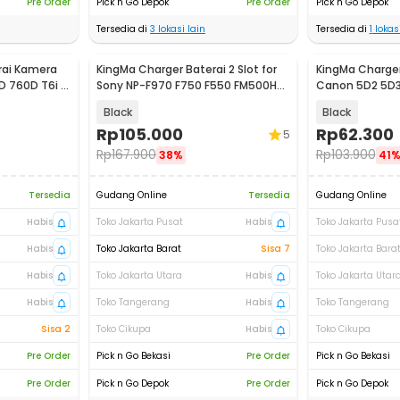
Pre Order
Pick n Go Depok
Pre Order
Pick n Go Depok
Tersedia di
3
lokasi lain
Tersedia di
1
lokasi
rai Kamera
KingMa Charger Baterai 2 Slot for
KingMa Charger 
D 760D T6i -
Sony NP-F970 F750 F550 FM500H
Canon 5D2 5D3
FM50 - BM058-F550
7D2 - LP-E6
Black
Black
Rp
105.000
Rp
62.300
5
Rp
167.900
Rp
103.900
38%
41
Tersedia
Gudang Online
Tersedia
Gudang Online
Habis
Toko Jakarta Pusat
Habis
Toko Jakarta Pusa
Habis
Toko Jakarta Barat
Sisa 7
Toko Jakarta Bara
Habis
Toko Jakarta Utara
Habis
Toko Jakarta Utar
Habis
Toko Tangerang
Habis
Toko Tangerang
Sisa 2
Toko Cikupa
Habis
Toko Cikupa
Pre Order
Pick n Go Bekasi
Pre Order
Pick n Go Bekasi
Pre Order
Pick n Go Depok
Pre Order
Pick n Go Depok