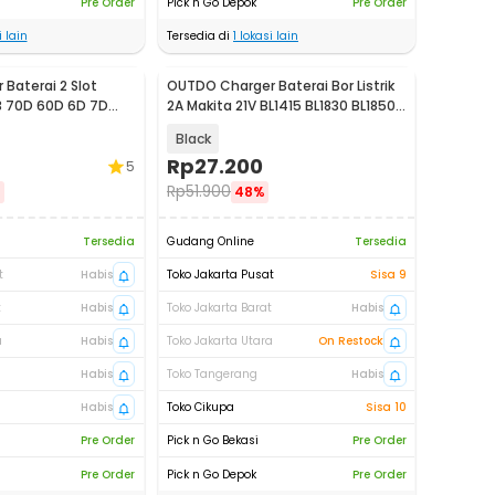
Pre Order
Pick n Go Depok
Pre Order
 lain
Tersedia di
1
lokasi lain
Baterai 2 Slot
OUTDO Charger Baterai Bor Listrik
 70D 60D 6D 7D
2A Makita 21V BL1415 BL1830 BL1850
- HX-2120
Black
Rp
27.200
5
Rp
51.900
%
48%
Tersedia
Gudang Online
Tersedia
t
Habis
Toko Jakarta Pusat
Sisa 9
t
Habis
Toko Jakarta Barat
Habis
a
Habis
Toko Jakarta Utara
On Restock
Habis
Toko Tangerang
Habis
Habis
Toko Cikupa
Sisa 10
Pre Order
Pick n Go Bekasi
Pre Order
Pre Order
Pick n Go Depok
Pre Order