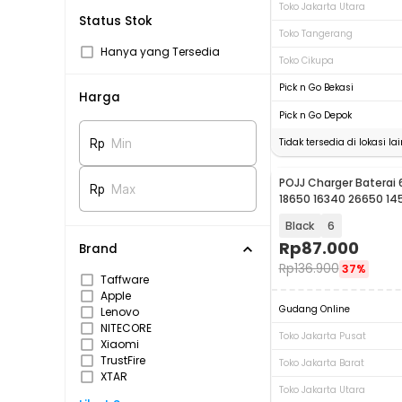
Toko Jakarta Utara
Status Stok
Toko Tangerang
Hanya yang Tersedia
Toko Cikupa
Pick n Go Bekasi
Harga
Pick n Go Depok
Tidak tersedia di lokasi lai
Rp
Min
POJJ Charger Baterai 
Rp
Max
18650 16340 26650 14
- MS-5D421529
Black
6
Rp
87.000
Brand
Rp
136.900
37%
Taffware
Apple
Gudang Online
Lenovo
NITECORE
Toko Jakarta Pusat
Xiaomi
TrustFire
Toko Jakarta Barat
XTAR
Toko Jakarta Utara