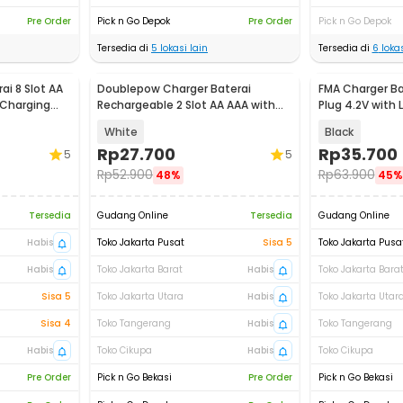
Pre Order
Pick n Go Depok
Pre Order
Pick n Go Depok
Tersedia di
5
lokasi lain
Tersedia di
6
lokas
ai 8 Slot AA
Doublepow Charger Baterai
FMA Charger Ba
 Charging
Rechargeable 2 Slot AA AAA with
Plug 4.2V with 
AA 2 PCS - DP-B01 1200
A73E
White
Black
Rp
27.700
Rp
35.700
5
5
Rp
52.900
Rp
63.900
48%
45%
Tersedia
Gudang Online
Tersedia
Gudang Online
Habis
Toko Jakarta Pusat
Sisa 5
Toko Jakarta Pusa
Habis
Toko Jakarta Barat
Habis
Toko Jakarta Bara
Sisa 5
Toko Jakarta Utara
Habis
Toko Jakarta Utar
Sisa 4
Toko Tangerang
Habis
Toko Tangerang
Habis
Toko Cikupa
Habis
Toko Cikupa
Pre Order
Pick n Go Bekasi
Pre Order
Pick n Go Bekasi