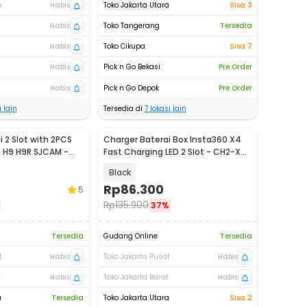
a
Habis
Toko Jakarta Utara
Sisa 3
Habis
Toko Tangerang
Tersedia
Habis
Toko Cikupa
Sisa 7
Habis
Pick n Go Bekasi
Pre Order
Habis
Pick n Go Depok
Pre Order
 lain
Tersedia di
7
lokasi lain
 2 Slot with 2PCS
Charger Baterai Box Insta360 X4
N H9 H9R SJCAM -
Fast Charging LED 2 Slot - CH2-X4-
02
Black
Rp
86.300
5
Rp
135.900
37%
Tersedia
Gudang Online
Tersedia
t
Habis
Toko Jakarta Pusat
Habis
t
Habis
Toko Jakarta Barat
Habis
a
Tersedia
Toko Jakarta Utara
Sisa 2