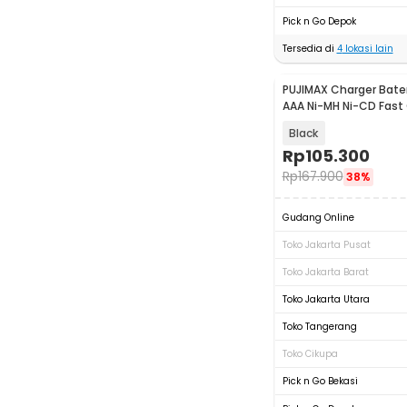
Pick n Go Depok
Tersedia di
4
lokasi lain
PUJIMAX Charger Bater
AAA Ni-MH Ni-CD Fast
LCD - PJ-LCD006
Black
Rp
105.300
Rp
167.900
38%
Gudang Online
Toko Jakarta Pusat
Toko Jakarta Barat
Toko Jakarta Utara
Toko Tangerang
Toko Cikupa
Pick n Go Bekasi