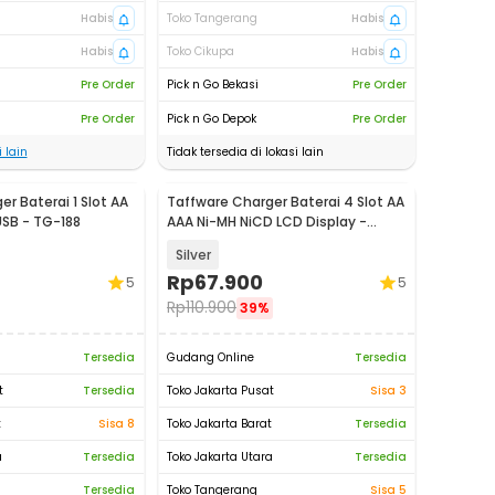
Habis
Toko Tangerang
Habis
Habis
Toko Cikupa
Habis
Pre Order
Pick n Go Bekasi
Pre Order
Pre Order
Pick n Go Depok
Pre Order
 lain
Tidak tersedia di lokasi lain
r Baterai 1 Slot AA
Taffware Charger Baterai 4 Slot AA
USB - TG-188
AAA Ni-MH NiCD LCD Display -
C903W
Silver
Rp
67.900
5
5
Rp
110.900
39%
Tersedia
Gudang Online
Tersedia
t
Tersedia
Toko Jakarta Pusat
Sisa 3
t
Sisa 8
Toko Jakarta Barat
Tersedia
a
Tersedia
Toko Jakarta Utara
Tersedia
Tersedia
Toko Tangerang
Sisa 5