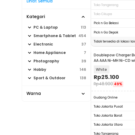
Lihat Semua
Toko Tangerang
Toko Cikupa
Kategori
Pick n Go Bekasi
PC & Laptop
113
Pick n Go Depok
Smartphone & Tablet
454
Tidak tersedia di lokasi lai
Electronic
37
Home Appliance
7
Doublepow Charger Ba
AA AAA Ni-MH Ni-CD wi
Photography
39
B02
White
Hobby
146
Rp
25.100
Sport & Outdoor
138
Rp
48.900
49%
Warna
Gudang Online
Toko Jakarta Pusat
Toko Jakarta Barat
Toko Jakarta Utara
Toko Tangerang