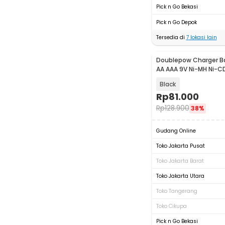
Pick n Go Bekasi
Pick n Go Depok
Tersedia di
7
lokasi lain
Doublepow Charger Ba
AA AAA 9V Ni-MH Ni-CD
LCD - DP-UK95
Black
Rp
81.000
Rp
128.900
38%
Gudang Online
Toko Jakarta Pusat
Toko Jakarta Barat
Toko Jakarta Utara
Toko Tangerang
Toko Cikupa
Pick n Go Bekasi