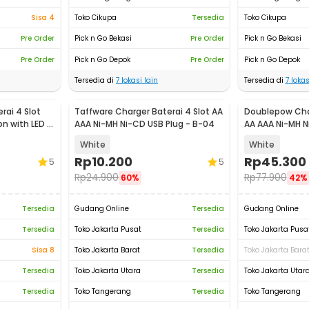
Sisa 4
Toko Cikupa
Tersedia
Toko Cikupa
Pre Order
Pick n Go Bekasi
Pre Order
Pick n Go Bekasi
Pre Order
Pick n Go Depok
Pre Order
Pick n Go Depok
Tersedia di
7
lokasi lain
Tersedia di
7
lokas
rai 4 Slot
Taffware Charger Baterai 4 Slot AA
Doublepow Char
on with LED -
AAA Ni-MH Ni-CD USB Plug - B-04
AA AAA Ni-MH N
B108
White
White
Rp
10.200
Rp
45.300
5
5
Rp
24.900
Rp
77.900
60%
42%
Tersedia
Gudang Online
Tersedia
Gudang Online
Tersedia
Toko Jakarta Pusat
Tersedia
Toko Jakarta Pusa
Sisa 8
Toko Jakarta Barat
Tersedia
Toko Jakarta Bara
Tersedia
Toko Jakarta Utara
Tersedia
Toko Jakarta Utar
Tersedia
Toko Tangerang
Tersedia
Toko Tangerang