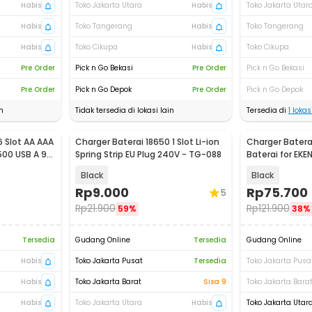
Habis
Toko Jakarta Utara
Habis
Toko Jakarta Utar
Habis
Toko Tangerang
Habis
Toko Tangerang
Habis
Toko Cikupa
Habis
Toko Cikupa
Pre Order
Pick n Go Bekasi
Pre Order
Pick n Go Bekasi
Pre Order
Pick n Go Depok
Pre Order
Pick n Go Depok
n
Tidak tersedia di lokasi lain
Tersedia di
1
lokasi
6 Slot AA AAA
Charger Baterai 18650 1 Slot Li-ion
Charger Baterai
500 USB A 9V
Spring Strip EU Plug 240V - TG-088
Baterai for EKE
AX-SJ4000SC
Black
Black
Rp
9.000
Rp
75.700
5
Rp
21.900
Rp
121.900
59%
38%
Tersedia
Gudang Online
Tersedia
Gudang Online
Habis
Toko Jakarta Pusat
Tersedia
Toko Jakarta Pusa
Habis
Toko Jakarta Barat
Sisa 9
Toko Jakarta Bara
Habis
Toko Jakarta Utara
Habis
Toko Jakarta Utar