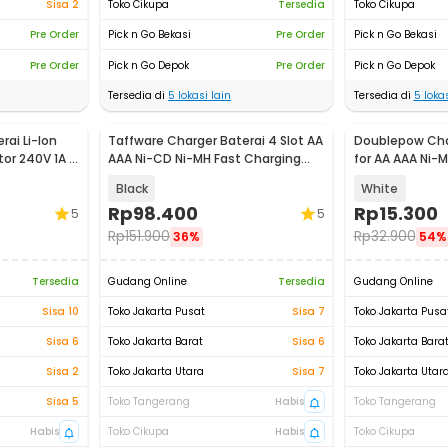
Sisa 2
Toko Cikupa
Tersedia
Toko Cikupa
Pre Order
Pick n Go Bekasi
Pre Order
Pick n Go Bekasi
Pre Order
Pick n Go Depok
Pre Order
Pick n Go Depok
Tersedia di
5
lokasi lain
Tersedia di
5
lokas
rai Li-Ion
Taffware Charger Baterai 4 Slot AA
Doublepow Char
tor 240V 1A -
AAA Ni-CD Ni-MH Fast Charging
for AA AAA Ni-M
LCD - C905W
DP-U21
Black
White
Rp
98.400
Rp
15.300
5
5
Rp
151.900
Rp
32.900
36%
54%
Tersedia
Gudang Online
Tersedia
Gudang Online
Sisa 10
Toko Jakarta Pusat
Sisa 7
Toko Jakarta Pusa
Sisa 6
Toko Jakarta Barat
Sisa 6
Toko Jakarta Bara
Sisa 2
Toko Jakarta Utara
Sisa 7
Toko Jakarta Utar
Sisa 5
Toko Tangerang
Habis
Toko Tangerang
Habis
Toko Cikupa
Habis
Toko Cikupa