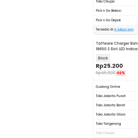
Toko Cikupa
Pick n Go Bekasi
Pick n Go Depok
Tersedia di
6
lokasi lain
Taffware Charger Bate
18650 2 Slot LED Indica
MTLC-04200-1000
Black
Rp
25.200
Rp
45.900
46%
Gudang Online
Toko Jakarta Pusat
Toko Jakarta Barat
Toko Jakarta Utara
Toko Tangerang
Toko Cikupa