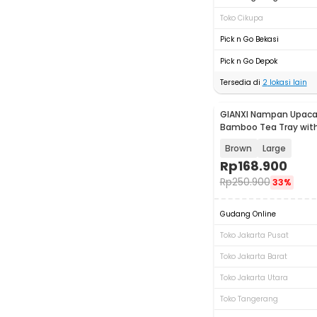
Toko Cikupa
Pick n Go Bekasi
Pick n Go Depok
Tersedia di
2
lokasi lain
GIANXI Nampan Upaca
Bamboo Tea Tray with
Chinese Style - GX2
Brown
Large
Rp
168.900
Rp
250.900
33%
Gudang Online
Toko Jakarta Pusat
Toko Jakarta Barat
Toko Jakarta Utara
Toko Tangerang