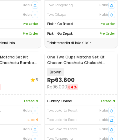
Habis
Toko Tangerang
Habis
Habis
Toko Cikupa
Habis
Pre Order
Pick n Go Bekasi
Pre Order
Pre Order
Pick n Go Depok
Pre Order
okasi lain
Tidak tersedia di lokasi lain
Matcha Set Kit
One Two Cups Matcha Set Kit
 Chashaku Bamboo
Chasen Chashaku Chakoshi
Bamboo 4 PCS - S38
Brown
Rp
63.800
5
Rp
96.000
34%
Tersedia
Gudang Online
Tersedia
t
Habis
Toko Jakarta Pusat
Habis
t
Sisa 4
Toko Jakarta Barat
Habis
a
Habis
Toko Jakarta Utara
Habis
Habis
Toko Tangerang
Habis