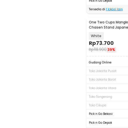
Pick n Go Depok
Tersedia di
1
lokasi lain
One Two Cups Mangk
Chasen Stand Japan
Bowl 420ml
White
Rp
73.700
Rp
118.900
39%
Gudang Online
Toko Jakarta Pusat
Toko Jakarta Barat
Toko Jakarta Utara
Toko Tangerang
Toko Cikupa
Pick n Go Bekasi
Pick n Go Depok