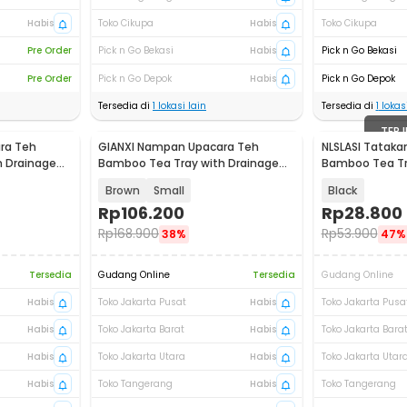
Habis
Toko Cikupa
Habis
Toko Cikupa
Pre Order
Pick n Go Bekasi
Habis
Pick n Go Bekasi
Pre Order
Pick n Go Depok
Habis
Pick n Go Depok
Tersedia di
1
lokasi lain
Tersedia di
1
lokasi
TERJ
ra Teh
GIANXI Nampan Upacara Teh
NLSLASI Tataka
 Drainage
Bamboo Tea Tray with Drainage
Bamboo Tea Tr
Chinese Style - GX2
Brown
Small
Black
Rp
106.200
Rp
28.800
Rp
168.900
Rp
53.900
38%
47%
Tersedia
Gudang Online
Tersedia
Gudang Online
Habis
Toko Jakarta Pusat
Habis
Toko Jakarta Pusa
Habis
Toko Jakarta Barat
Habis
Toko Jakarta Bara
Habis
Toko Jakarta Utara
Habis
Toko Jakarta Utar
Habis
Toko Tangerang
Habis
Toko Tangerang