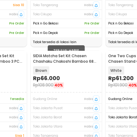
Sisa 10
Toko Tangerang
Habis
Toko Tangerang
Habis
Toko Cikupa
Habis
Toko Cikupa
Pre Order
Pick n Go Bekasi
Pre Order
Pick n Go Bekasi
Pre Order
Pick n Go Depok
Pre Order
Pick n Go Depok
Tidak tersedia di lokasi lain
Tidak tersedia di l
TERJUAL HABIS
Set Kit
SIDIA Matcha Set Kit Chasen
One Two Cups 
mboo 3 PCS
Chashaku Chakoshi Bamboo 68
Chasen Stand
Tangkai 4 PCS - S38
3 PCS - S42
Brown
White
Rp
66.000
Rp
61.200
Rp
108.900
Rp
101.900
40%
40%
Tersedia
Gudang Online
Habis
Gudang Online
Habis
Toko Jakarta Pusat
Habis
Toko Jakarta Pusa
Habis
Toko Jakarta Barat
Habis
Toko Jakarta Bara
Habis
Toko Jakarta Utara
Habis
Toko Jakarta Utar
Sisa 1
Toko Tangerang
Habis
Toko Tangerang