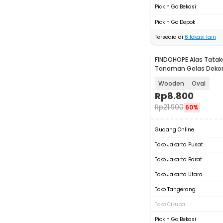
Pick n Go Bekasi
Pick n Go Depok
Tersedia di
6
lokasi lain
FINDOHOPE Alas Tatak
Tanaman Gelas Deko
Tray Circle - OE0094
Wooden
Oval
Rp
8.800
Rp
21.900
60%
Gudang Online
Toko Jakarta Pusat
Toko Jakarta Barat
Toko Jakarta Utara
Toko Tangerang
Toko Cikupa
Pick n Go Bekasi