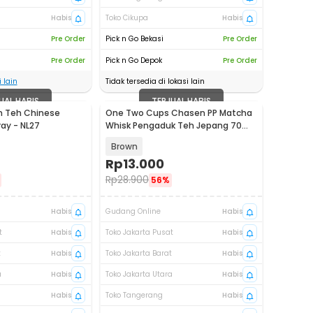
Habis
Toko Cikupa
Habis
Pre Order
Pick n Go Bekasi
Pre Order
Pre Order
Pick n Go Depok
Pre Order
 lain
Tidak tersedia di lokasi lain
UAL HABIS
TERJUAL HABIS
n Teh Chinese
One Two Cups Chasen PP Matcha
ay - NL27
Whisk Pengaduk Teh Jepang 70
Tangkai - B70
Brown
Rp
13.000
Rp
28.900
56%
Habis
Gudang Online
Habis
t
Habis
Toko Jakarta Pusat
Habis
t
Habis
Toko Jakarta Barat
Habis
a
Habis
Toko Jakarta Utara
Habis
Habis
Toko Tangerang
Habis