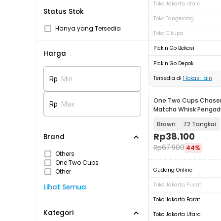
Toko Jakarta Utara
Status Stok
Toko Tangerang
Hanya yang Tersedia
Toko Cikupa
Pick n Go Bekasi
Harga
Pick n Go Depok
Tersedia di
1
lokasi lain
Rp
Min
One Two Cups Chas
Rp
Max
Matcha Whisk Pengad
Jepang - B60
Brown
72 Tangkai
Rp
38.100
Brand
Rp
67.900
44%
Others
One Two Cups
Gudang Online
Other
Toko Jakarta Pusat
Lihat Semua
Toko Jakarta Barat
Kategori
Toko Jakarta Utara