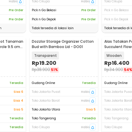
Habis
Toko Cikupa
Habis
Toko Cikupa
Pre Order
Pick n Go Bekasi
Pre Order
Pick n Go Bekasi
Pre Order
Pick n Go Depok
Pre Order
Pick n Go Depok
n
Tidak tersedia di lokasi lain
Tidak tersedia di l
 Pot Tanaman
Dozzlor Storage Organizer Cotton
Alas Tatakan 
cle 9.5 cm -
Bud with Bamboo Lid - DO01
Succulent Flo
Rectangular - 
Transparent
Wooden
Rp
19.200
Rp
16.400
Rp
38.900
Rp
34.900
51%
54
Tersedia
Gudang Online
Tersedia
Gudang Online
Sisa 6
Toko Jakarta Pusat
Habis
Toko Jakarta Pusa
Sisa 4
Toko Jakarta Barat
Habis
Toko Jakarta Bara
Sisa 5
Toko Jakarta Utara
Sisa 5
Toko Jakarta Utar
Tersedia
Toko Tangerang
Tersedia
Toko Tangerang
Tersedia
Toko Cikupa
Habis
Toko Cikupa