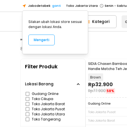
Jabodetabek
ganti
Toko Jakarta Utara
Toko Tangerang
Kategori
Silakan ubah lokasi store sesuai
Toko Cikupa
dengan lokasi Anda.
Pick n Go Jakarta Barat
Senin - J
"chasen bamboo"
Mengerti
Pick n Go Bekasi
Senin - Jumat (08
Pick n Go Depok
Senin - Jumat (08
82
Produk
Toko Jakarta Pusat
Senin - Sabtu
SIDIA Chasen Bamboo
Filter Produk
Toko Jakarta Barat
Senin - Sabtu
Handle Matcha Teh J
Tangkai - S-52
Toko Jakarta Utara
Brown
Toko Tangerang
Rp
32.900
Lokasi Barang
Rp
77.900
58%
Toko Cikupa
Gudang Online
Toko Cikupa
Pick n Go Jakarta Barat
Senin - J
Toko Jakarta Barat
Gudang Online
Pick n Go Bekasi
Senin - Jumat (08
Toko Jakarta Pusat
Toko Jakarta Pusat
Toko Jakarta Utara
Pick n Go Depok
Senin - Jumat (08
Toko Tangerang
Toko Jakarta Barat