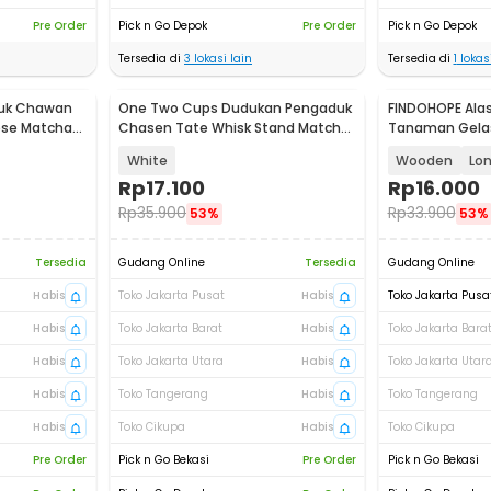
Pre Order
Pick n Go Depok
Pre Order
Pick n Go Depok
Tersedia di
3
lokasi lain
Tersedia di
1
lokasi
uk Chawan
One Two Cups Dudukan Pengaduk
FINDOHOPE Alas
ese Matcha
Chasen Tate Whisk Stand Matcha
Tanaman Gela
- C15
Tray Circle - 
White
Wooden
Lon
Rp
17.100
Rp
16.000
Rp
35.900
Rp
33.900
53%
53%
Tersedia
Gudang Online
Tersedia
Gudang Online
Habis
Toko Jakarta Pusat
Habis
Toko Jakarta Pusa
Habis
Toko Jakarta Barat
Habis
Toko Jakarta Bara
Habis
Toko Jakarta Utara
Habis
Toko Jakarta Utar
Habis
Toko Tangerang
Habis
Toko Tangerang
Habis
Toko Cikupa
Habis
Toko Cikupa
Pre Order
Pick n Go Bekasi
Pre Order
Pick n Go Bekasi