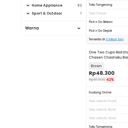
Toko Tangerang
Home Appliance
82
Sport & Outdoor
1
Toko Cikupa
Pick n Go Bekasi
Warna
Pick n Go Depok
Tersedia di
3
lokasi lain
One Two Cups Matcha 
Chasen Chashaku Ba
- S40
Brown
Rp
48.300
Rp
81.900
42%
Gudang Online
Toko Jakarta Pusat
Toko Jakarta Barat
Toko Jakarta Utara
Toko Tangerang