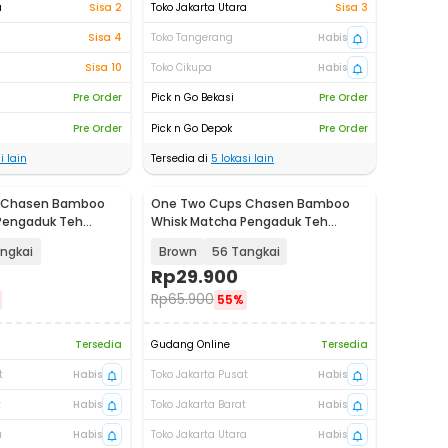
a
Sisa 2
Toko Jakarta Utara
Sisa 3
Sisa 4
Toko Tangerang
Habis
Sisa 10
Toko Cikupa
Habis
Pre Order
Pick n Go Bekasi
Pre Order
Pre Order
Pick n Go Depok
Pre Order
i lain
Tersedia di
5
lokasi lain
 Chasen Bamboo
One Two Cups Chasen Bamboo
Pengaduk Teh
Whisk Matcha Pengaduk Teh
Jepang - B58
ngkai
Brown
56 Tangkai
Rp
29.900
Rp
65.900
55%
Tersedia
Gudang Online
Tersedia
t
Habis
Toko Jakarta Pusat
Habis
t
Habis
Toko Jakarta Barat
Habis
a
Habis
Toko Jakarta Utara
Habis