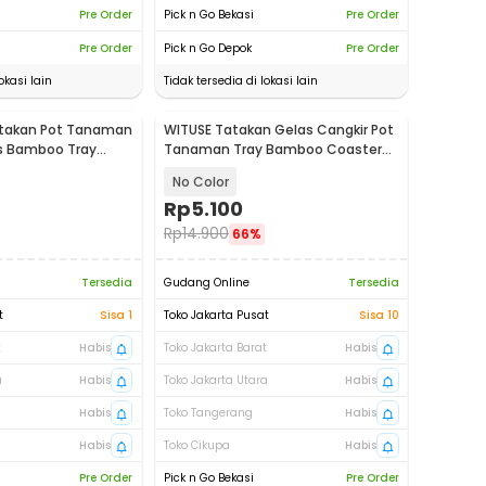
Pre Order
Pick n Go Bekasi
Pre Order
Pre Order
Pick n Go Depok
Pre Order
okasi lain
Tidak tersedia di lokasi lain
atakan Pot Tanaman
WITUSE Tatakan Gelas Cangkir Pot
is Bamboo Tray
Tanaman Tray Bamboo Coaster
1
85mm - EQF301
No Color
Rp
5.100
Rp
14.900
66%
Tersedia
Gudang Online
Tersedia
t
Sisa 1
Toko Jakarta Pusat
Sisa 10
t
Habis
Toko Jakarta Barat
Habis
a
Habis
Toko Jakarta Utara
Habis
Habis
Toko Tangerang
Habis
Habis
Toko Cikupa
Habis
Pre Order
Pick n Go Bekasi
Pre Order