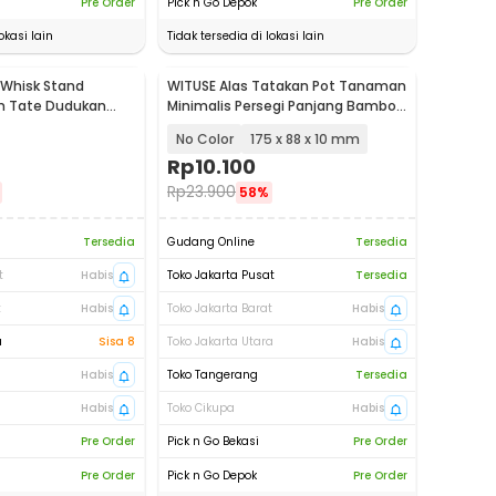
Pre Order
Pick n Go Depok
Pre Order
okasi lain
Tidak tersedia di lokasi lain
Whisk Stand
WITUSE Alas Tatakan Pot Tanaman
n Tate Dudukan
Minimalis Persegi Panjang Bamboo
0
Tray - EQF301
No Color
175 x 88 x 10 mm
Rp
10.100
Rp
23.900
58%
Tersedia
Gudang Online
Tersedia
t
Habis
Toko Jakarta Pusat
Tersedia
t
Habis
Toko Jakarta Barat
Habis
a
Sisa 8
Toko Jakarta Utara
Habis
Habis
Toko Tangerang
Tersedia
Habis
Toko Cikupa
Habis
Pre Order
Pick n Go Bekasi
Pre Order
Pre Order
Pick n Go Depok
Pre Order