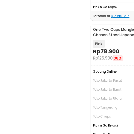
Pick n Go Depok
Tersedia di
4
lokasi lain
One Two Cups Mangk
Chasen Stand Japan
Bowl 420ml
Pink
Rp
78.900
Rp
125.900
38%
Gudang Online
Toko Jakarta Pusat
Toko Jakarta Barat
Toko Jakarta Utara
Toko Tangerang
Toko Cikupa
Pick n Go Bekasi