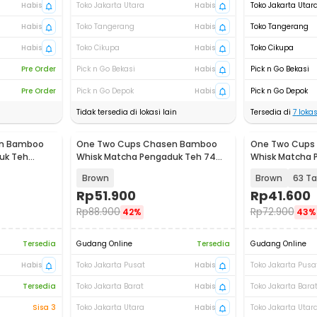
Habis
Toko Jakarta Utara
Habis
Toko Jakarta Utar
Habis
Toko Tangerang
Habis
Toko Tangerang
Habis
Toko Cikupa
Habis
Toko Cikupa
Pre Order
Pick n Go Bekasi
Habis
Pick n Go Bekasi
Pre Order
Pick n Go Depok
Habis
Pick n Go Depok
Tidak tersedia di lokasi lain
Tersedia di
7
lokas
en Bamboo
One Two Cups Chasen Bamboo
One Two Cups
uk Teh
Whisk Matcha Pengaduk Teh 74
Whisk Matcha 
Tangkai - B78
Jepang - B58
Brown
Brown
63 Ta
Rp
51.900
Rp
41.600
Rp
88.900
Rp
72.900
42%
43%
Tersedia
Gudang Online
Tersedia
Gudang Online
Habis
Toko Jakarta Pusat
Habis
Toko Jakarta Pusa
Tersedia
Toko Jakarta Barat
Habis
Toko Jakarta Bara
Sisa 3
Toko Jakarta Utara
Habis
Toko Jakarta Utar