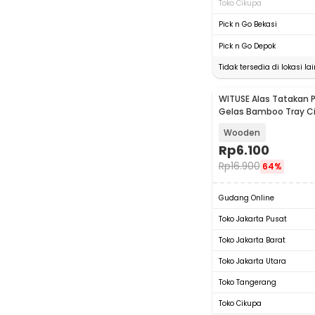
Toko Cikupa
Pick n Go Bekasi
Pick n Go Depok
Tidak tersedia di lokasi lai
WITUSE Alas Tatakan
Gelas Bamboo Tray Cir
EQF95
Wooden
Rp
6.100
Rp
16.900
64%
Gudang Online
Toko Jakarta Pusat
Toko Jakarta Barat
Toko Jakarta Utara
Toko Tangerang
Toko Cikupa