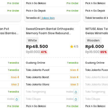
Pre Order
Pick n Go Bekasi
Pre Order
Pick n Go Bekasi
Pre Order
Pick n Go Depok
Pre Order
Pick n Go Depok
Tersedia di
1
lokasi lain
Tidak tersedia di l
an Pot
SweatDream Bantal Orthopedic
WITUSE Alas T
rasi Bamboo
Memory Foam Slow Rebound
Gelas Minimal
Bamboo - SD600
Persegi - EQF30
White
Wooden
Rp
48.500
Rp
6.000
4.5
Rp
81.900
Rp
16.900
41%
65%
Tersedia
Gudang Online
Tersedia
Gudang Online
Tersedia
Toko Jakarta Pusat
Sisa 4
Toko Jakarta Pusa
Sisa 4
Toko Jakarta Barat
Sisa 4
Toko Jakarta Bara
Sisa 2
Toko Jakarta Utara
Sisa 3
Toko Jakarta Utar
Tersedia
Toko Tangerang
Habis
Toko Tangerang
Habis
Toko Cikupa
Habis
Toko Cikupa
Pre Order
Pick n Go Bekasi
Pre Order
Pick n Go Bekasi