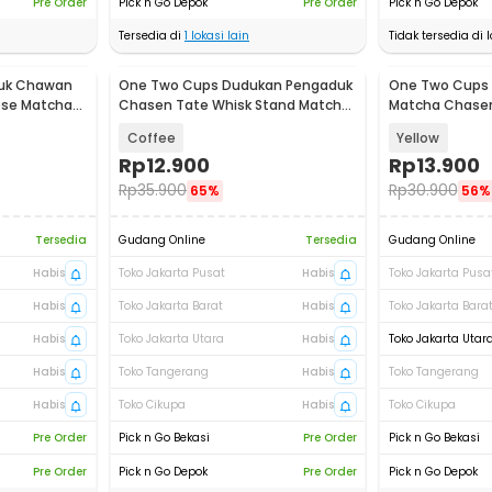
Pre Order
Pick n Go Depok
Pre Order
Pick n Go Depok
Tersedia di
1
lokasi lain
Tidak tersedia di l
uk Chawan
One Two Cups Dudukan Pengaduk
One Two Cups 
ese Matcha
Chasen Tate Whisk Stand Matcha
Matcha Chase
- C12
Pengaduk - C1
Coffee
Yellow
Rp
12.900
Rp
13.900
Rp
35.900
Rp
30.900
65%
56%
Tersedia
Gudang Online
Tersedia
Gudang Online
Habis
Toko Jakarta Pusat
Habis
Toko Jakarta Pusa
Habis
Toko Jakarta Barat
Habis
Toko Jakarta Bara
Habis
Toko Jakarta Utara
Habis
Toko Jakarta Utar
Habis
Toko Tangerang
Habis
Toko Tangerang
Habis
Toko Cikupa
Habis
Toko Cikupa
Pre Order
Pick n Go Bekasi
Pre Order
Pick n Go Bekasi
Pre Order
Pick n Go Depok
Pre Order
Pick n Go Depok