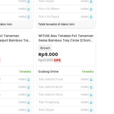
Habis
Toko Cikupa
Habis
Habis
Pick n Go Bekasi
Habis
Habis
Pick n Go Depok
Habis
okasi lain
Tidak tersedia di lokasi lain
Pot Tanaman
WITUSE Alas Tatakan Pot Tanaman
werpot Bamboo Tray
Gelas Bamboo Tray Circle 12.5cm 1
E28
PCS - EQF96
Brown
Rp
9.000
Rp
21.900
%
59%
Tersedia
Gudang Online
Tersedia
t
Habis
Toko Jakarta Pusat
Habis
t
Habis
Toko Jakarta Barat
Habis
a
Habis
Toko Jakarta Utara
Habis
Habis
Toko Tangerang
Habis
Habis
Toko Cikupa
Habis