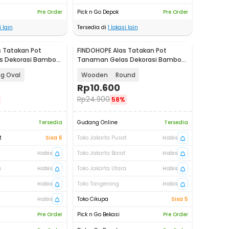
Pre Order
Pick n Go Depok
Pre Order
 lain
Tersedia di
1
lokasi lain
 Tatakan Pot
FINDOHOPE Alas Tatakan Pot
s Dekorasi Bamboo
Tanaman Gelas Dekorasi Bamboo
OE0094
Tray Circle - OE0094
g Oval
Wooden
Round
Rp
10.600
Rp
24.900
58%
Tersedia
Gudang Online
Tersedia
t
Sisa 6
Toko Jakarta Pusat
Habis
t
Habis
Toko Jakarta Barat
Habis
a
Habis
Toko Jakarta Utara
Habis
Habis
Toko Tangerang
Habis
Habis
Toko Cikupa
Sisa 5
Pre Order
Pick n Go Bekasi
Pre Order