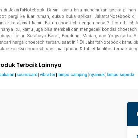
 di JakartaNotebook. Di sini kamu bisa menemukan aneka pilihan c
repot pergi ke luar rumah, cukup buka aplikasi JakartaNotebook di
iantar ke alamat kamu. Butuh choetech dengan cepat? Tentu bisa! 
hanya itu, kamu juga bisa membeli dan mengecek kondisi choetech s
urabaya Timur, Surabaya Barat, Bandung, Medan, dan Yogyakarta. S
ncari harga choetech terbaru saat ini? Di JakartaNotebook kamu b
ukan koleksi choetech dan smartphone & tablet kualitas terbaik de
oduk Terbaik Lainnya
pakaian
soundcard
vibrator
lampu camping
nyamuk
lampu sepeda
|
|
|
|
|