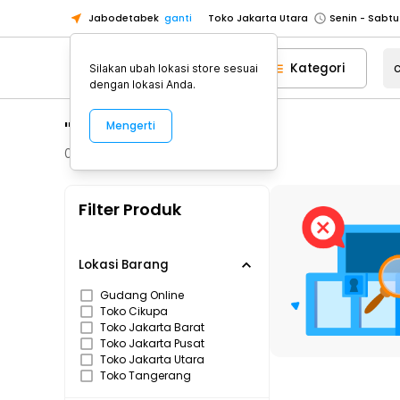
Jabodetabek
ganti
Toko Jakarta Utara
Toko Tangerang
Kategori
Silakan ubah lokasi store sesuai
Toko Cikupa
dengan lokasi Anda.
Pick n Go Jakarta Barat
Senin - J
"choetech"
Mengerti
Pick n Go Bekasi
Senin - Jumat (08
Pick n Go Depok
Senin - Jumat (08
0
Produk
Toko Jakarta Pusat
Senin - Sabtu
Filter Produk
Toko Jakarta Barat
Senin - Sabtu
Toko Jakarta Utara
Toko Tangerang
Lokasi Barang
Toko Cikupa
Gudang Online
Toko Cikupa
Pick n Go Jakarta Barat
Senin - J
Toko Jakarta Barat
Pick n Go Bekasi
Senin - Jumat (08
Toko Jakarta Pusat
Toko Jakarta Utara
Pick n Go Depok
Senin - Jumat (08
Toko Tangerang