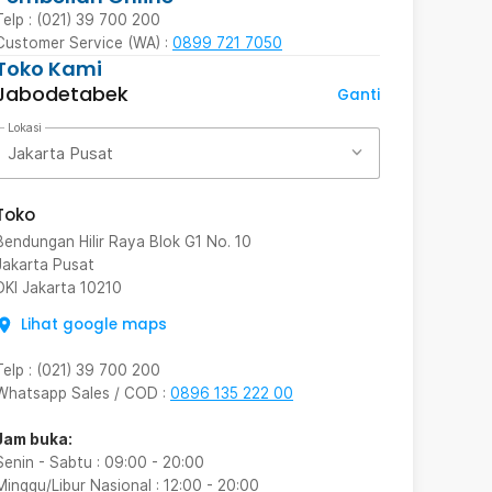
Telp : (021) 39 700 200
Customer Service (WA) :
0899 721 7050
Toko Kami
Jabodetabek
Ganti
Lokasi
Jakarta Pusat
Toko
Bendungan Hilir Raya Blok G1 No. 10
Jakarta Pusat
DKI Jakarta
10210
Lihat google maps
Telp
:
(021) 39 700 200
Whatsapp Sales / COD
:
0896 135 222 00
Jam buka:
Senin - Sabtu
:
09:00
-
20:00
Minggu/Libur Nasional
:
12:00
-
20:00