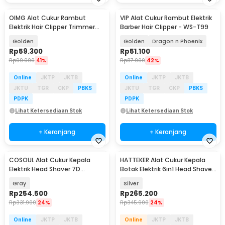
OIMG Alat Cukur Rambut
VIP Alat Cukur Rambut Elektrik
Elektrik Hair Clipper Trimmer
Barber Hair Clipper - WS-T99
Model Buddha - T9
Golden
Golden
Dragon n Phoenix
Rp
59.300
Rp
51.100
Rp
99.900
41%
Rp
87.900
42%
Online
JKTP
JKTB
Online
JKTP
JKTB
JKTU
TGR
CKP
PBKS
JKTU
TGR
CKP
PBKS
PDPK
PDPK
Lihat Ketersediaan Stok
Lihat Ketersediaan Stok
+ Keranjang
+ Keranjang
COSOUL Alat Cukur Kepala
HATTEKER Alat Cukur Kepala
Elektrik Head Shaver 7D
Botak Elektrik 6in1 Head Shaver
Waterproof - RQ8870
4D IPX5 - LK-9300
Gray
Silver
Rp
254.500
Rp
265.200
Rp
331.900
24%
Rp
345.900
24%
Online
JKTP
JKTB
Online
JKTP
JKTB