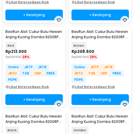
Lihat Ketersediaan Stok
Lihat Ketersediaan Stok
+ Keranjang
+ Keranjang
BaoRun Alat Cukur Bulu Hewan
BaoRun Alat Cukur Bulu Hewan
Anjing Kucing Domba 8200RPM
Anjing Kucing Domba 8200RPM
2000mAh 240V - P6
2000mAh 240V - P6
Red
Brown
Rp
213.000
Rp
208.600
Rp
291.900
28%
Rp
285.900
28%
Online
JKTP
JKTB
Online
JKTP
JKTB
JKTU
TGR
CKP
PBKS
JKTU
TGR
CKP
PBKS
PDPK
PDPK
Lihat Ketersediaan Stok
Lihat Ketersediaan Stok
+ Keranjang
+ Keranjang
BaoRun Alat Cukur Bulu Hewan
BaoRun Alat Cukur Bulu Hewan
Anjing Kucing Domba 8200RPM
Anjing Kucing Domba 8200RPM
2000mAh 3.7V - P7
2000mAh 240V - P6
Black
Golden