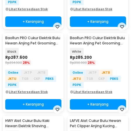
PDPK
PDPK
Lihat Ketersediaan Stok
Lihat Ketersediaan Stok
+ Keranjang
+ Keranjang
BaoRun PRO Cukur Elektrik Bulu
BaoRun PRO Cukur Elektrik Bulu
Hewan Anjing Pet Grooming
Hewan Anjing Pet Grooming
Rechargeable - P9
Rechargeable - P9
Black
White
Rp
287.600
Rp
285.200
Rp
394.900
28%
Rp
390.900
28%
Online
JKTP
JKTB
Online
JKTP
JKTB
JKTU
TGR
CKP
PBKS
JKTU
TGR
CKP
PBKS
PDPK
PDPK
Lihat Ketersediaan Stok
Lihat Ketersediaan Stok
+ Keranjang
+ Keranjang
HWY Alat Cukur Bulu Kaki
LAFVE Alat Cukur Bulu Hewan
Hewan Elektrik Shaving
Pet Clipper Anjing Kucing