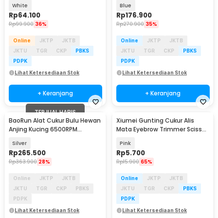
Trimmer Pet 500mAh - H-410
6500RPM 1500mAh - D86
White
Blue
Rp
64.100
Rp
176.900
Rp
99.900
36%
Rp
270.900
35%
Online
JKTP
JKTB
Online
JKTP
JKTB
JKTU
TGR
CKP
PBKS
JKTU
TGR
CKP
PBKS
PDPK
PDPK
Lihat Ketersediaan Stok
Lihat Ketersediaan Stok
+ Keranjang
+ Keranjang
TERJUAL HABIS
BaoRun Alat Cukur Bulu Hewan
Xiumei Gunting Cukur Alis
Anjing Kucing 6500RPM
Mata Eyebrow Trimmer Scissor
2000mAh 3.7V 10W - C99
Comb - XIU1
Silver
Pink
Rp
265.500
Rp
5.700
Rp
363.900
28%
Rp
15.900
65%
Online
JKTP
JKTB
Online
JKTP
JKTB
JKTU
TGR
CKP
PBKS
JKTU
TGR
CKP
PBKS
PDPK
PDPK
Lihat Ketersediaan Stok
Lihat Ketersediaan Stok