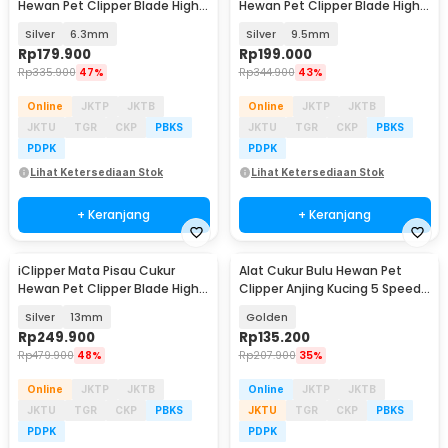
Hewan Pet Clipper Blade High
Hewan Pet Clipper Blade High
Carbon Steel - A5
Carbon Steel - A5
Silver
6.3mm
Silver
9.5mm
Rp
179.900
Rp
199.000
Rp
335.900
47%
Rp
344.900
43%
Online
JKTP
JKTB
Online
JKTP
JKTB
JKTU
TGR
CKP
PBKS
JKTU
TGR
CKP
PBKS
PDPK
PDPK
Lihat Ketersediaan Stok
Lihat Ketersediaan Stok
+ Keranjang
+ Keranjang
iClipper Mata Pisau Cukur
Alat Cukur Bulu Hewan Pet
Hewan Pet Clipper Blade High
Clipper Anjing Kucing 5 Speed
Carbon Steel - A5
4 Comb 60dB - P2
Silver
13mm
Golden
Rp
249.900
Rp
135.200
Rp
479.900
48%
Rp
207.900
35%
Online
JKTP
JKTB
Online
JKTP
JKTB
JKTU
TGR
CKP
PBKS
JKTU
TGR
CKP
PBKS
PDPK
PDPK