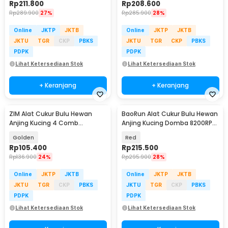
Rp
211.800
Rp
208.600
Rp
289.900
27%
Rp
285.900
28%
Online
JKTP
JKTB
Online
JKTP
JKTB
JKTU
TGR
CKP
PBKS
JKTU
TGR
CKP
PBKS
PDPK
PDPK
Lihat Ketersediaan Stok
Lihat Ketersediaan Stok
+ Keranjang
+ Keranjang
ZIM Alat Cukur Bulu Hewan
BaoRun Alat Cukur Bulu Hewan
Anjing Kucing 4 Comb
Anjing Kucing Domba 8200RPM
1200mAh 3.7V - K5
2000mAh 3.7V - P7
Golden
Red
Rp
105.400
Rp
215.500
Rp
136.900
24%
Rp
295.900
28%
Online
JKTP
JKTB
Online
JKTP
JKTB
JKTU
TGR
CKP
PBKS
JKTU
TGR
CKP
PBKS
PDPK
PDPK
Lihat Ketersediaan Stok
Lihat Ketersediaan Stok