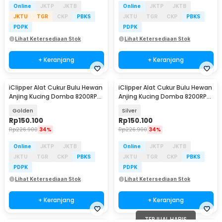
Online
JKTP
JKTB
Online
JKTP
JKTB
JKTU
TGR
CKP
PBKS
JKTU
TGR
CKP
PBKS
PDPK
PDPK
Lihat Ketersediaan Stok
Lihat Ketersediaan Stok
+ Keranjang
+ Keranjang
iClipper Alat Cukur Bulu Hewan
iClipper Alat Cukur Bulu Hewan
Anjing Kucing Domba 8200RPM
Anjing Kucing Domba 8200RPM
600mAh - 938
600mAh - 938
Golden
Silver
Rp
150.100
Rp
150.100
Rp
226.900
34%
Rp
226.900
34%
Online
JKTP
JKTB
Online
JKTP
JKTB
JKTU
TGR
CKP
PBKS
JKTU
TGR
CKP
PBKS
PDPK
PDPK
Lihat Ketersediaan Stok
Lihat Ketersediaan Stok
+ Keranjang
+ Keranjang
TERJUAL HABIS