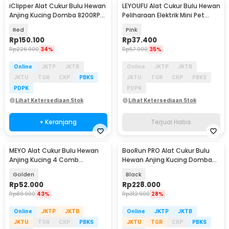
iClipper Alat Cukur Bulu Hewan
LEYOUFU Alat Cukur Bulu Hewan
Anjing Kucing Domba 8200RPM
Peliharaan Elektrik Mini Pet
600mAh - 938
Grooming - SN-16
Red
Pink
Rp
150.100
Rp
37.400
Rp
226.900
34%
Rp
57.000
35%
Online
JKTP
JKTB
Online
JKTP
JKTB
JKTU
TGR
CKP
PBKS
JKTU
TGR
CKP
PBKS
PDPK
PDPK
Lihat Ketersediaan Stok
Lihat Ketersediaan Stok
+ Keranjang
Terjual Habis
MEYO Alat Cukur Bulu Hewan
BaoRun PRO Alat Cukur Bulu
Anjing Kucing 4 Comb
Hewan Anjing Kucing Domba
1200mAh 50dB - NC4
Wired 8200RPM 20W - S1
Golden
Black
Rp
52.000
Rp
228.000
Rp
89.900
43%
Rp
312.900
28%
Online
JKTP
JKTB
Online
JKTP
JKTB
JKTU
TGR
CKP
PBKS
JKTU
TGR
CKP
PBKS