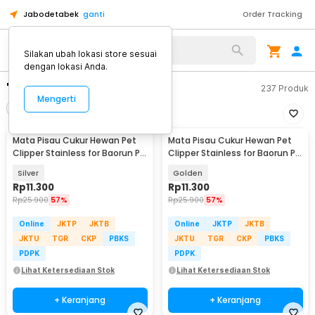
Jabodetabek
ganti
Order Tracking
Silakan ubah lokasi store sesuai
dengan lokasi Anda.
"cukur hewan"
237
Produk
Mengerti
Filter
Urutkan
Mata Pisau Cukur Hewan Pet
Mata Pisau Cukur Hewan Pet
Clipper Stainless for Baorun P6
Clipper Stainless for Baorun P6
P7 S1 P9 - CP44
P7 S1 P9 - CP44
Silver
Golden
Rp
11.300
Rp
11.300
Rp
25.900
57%
Rp
25.900
57%
Online
JKTP
JKTB
Online
JKTP
JKTB
JKTU
TGR
CKP
PBKS
JKTU
TGR
CKP
PBKS
PDPK
PDPK
Lihat Ketersediaan Stok
Lihat Ketersediaan Stok
+ Keranjang
+ Keranjang