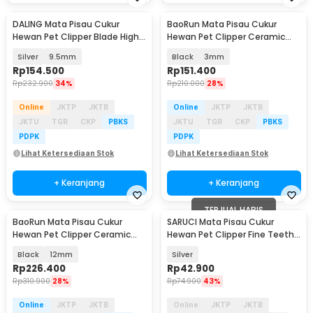
DALING Mata Pisau Cukur
BaoRun Mata Pisau Cukur
Hewan Pet Clipper Blade High
Hewan Pet Clipper Ceramic
Carbon Steel - A5
Baja Karbon - B12
Silver
9.5mm
Black
3mm
Rp
154.500
Rp
151.400
Rp
232.900
34%
Rp
210.000
28%
Online
JKTP
JKTB
Online
JKTP
JKTB
JKTU
TGR
CKP
PBKS
JKTU
TGR
CKP
PBKS
PDPK
PDPK
Lihat Ketersediaan Stok
Lihat Ketersediaan Stok
+ Keranjang
+ Keranjang
TERJUAL HABIS
BaoRun Mata Pisau Cukur
SARUCI Mata Pisau Cukur
Hewan Pet Clipper Ceramic
Hewan Pet Clipper Fine Teeth
Baja Karbon - B12
for Baorun - SR-35
Black
12mm
Silver
Rp
226.400
Rp
42.900
Rp
310.900
28%
Rp
74.900
43%
Online
JKTP
JKTB
Online
JKTP
JKTB