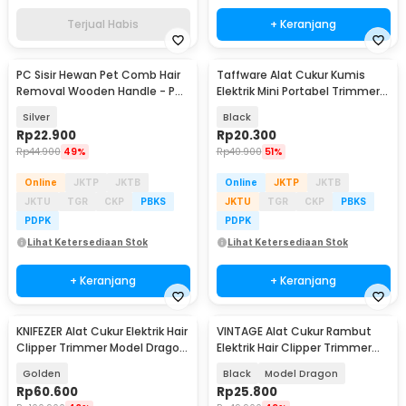
Terjual Habis
+ Keranjang
PC Sisir Hewan Pet Comb Hair
Taffware Alat Cukur Kumis
Removal Wooden Handle - PC-
Elektrik Mini Portabel Trimmer
175
Shaver - FH021
Silver
Black
Rp
22.900
Rp
20.300
Rp
44.900
49%
Rp
40.900
51%
Online
JKTP
JKTB
Online
JKTP
JKTB
JKTU
TGR
CKP
PBKS
JKTU
TGR
CKP
PBKS
PDPK
PDPK
Lihat Ketersediaan Stok
Lihat Ketersediaan Stok
+ Keranjang
+ Keranjang
KNIFEZER Alat Cukur Elektrik Hair
VINTAGE Alat Cukur Rambut
Clipper Trimmer Model Dragon
Elektrik Hair Clipper Trimmer
- T9
Rechargeable - T9
Golden
Black
Model Dragon
Rp
60.600
Rp
25.800