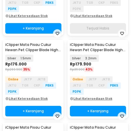
JKTU
TGR
CKP
PBKS
JKTU
TGR
CKP
PBKS
PDPK
PDPK
Lihat Ketersediaan Stok
Lihat Ketersediaan Stok
+ Keranjang
Terjual Habis
iClipper Mata Pisau Cukur
iClipper Mata Pisau Cukur
Hewan Pet Clipper Blade High
Hewan Pet Clipper Blade High
Carbon Steel - A5
Carbon Steel - A5
Silver
1.5mm
Silver
3.2mm
Rp
176.000
Rp
179.900
Rp
269.900
35%
Rp
311.900
43%
Online
JKTP
JKTB
Online
JKTP
JKTB
JKTU
TGR
CKP
PBKS
JKTU
TGR
CKP
PBKS
PDPK
PDPK
Lihat Ketersediaan Stok
Lihat Ketersediaan Stok
+ Keranjang
+ Keranjang
iClipper Mata Pisau Cukur
iClipper Mata Pisau Cukur