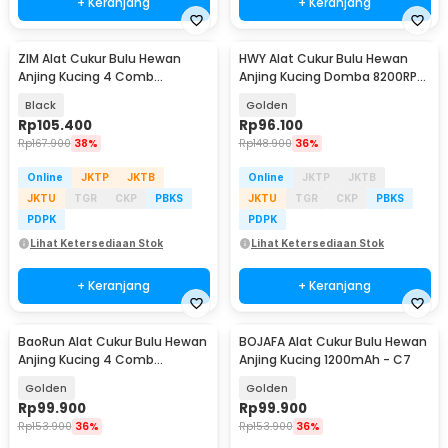
+ Keranjang
+ Keranjang
ZIM Alat Cukur Bulu Hewan
HWY Alat Cukur Bulu Hewan
Anjing Kucing 4 Comb
Anjing Kucing Domba 8200RPM
1200mAh 3.7V - K5
2.4V - P2
Black
Golden
Rp
105.400
Rp
96.100
Rp
167.900
38%
Rp
148.900
36%
Online
JKTP
JKTB
Online
JKTP
JKTB
JKTU
TGR
CKP
PBKS
JKTU
TGR
CKP
PBKS
PDPK
PDPK
Lihat Ketersediaan Stok
Lihat Ketersediaan Stok
+ Keranjang
+ Keranjang
BaoRun Alat Cukur Bulu Hewan
BOJAFA Alat Cukur Bulu Hewan
Anjing Kucing 4 Comb
Anjing Kucing 1200mAh - C7
1500mAh 20W 3.7V - C6
Golden
Golden
Rp
99.900
Rp
99.900
Rp
153.900
36%
Rp
153.900
36%