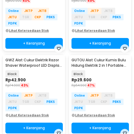
Rp
100.900
40%
Rp
49.900
49%
Online
JKTP
JKTB
Online
JKTP
JKTB
JKTU
TGR
CKP
PBKS
JKTU
TGR
CKP
PBKS
PDPK
PDPK
Lihat Ketersediaan Stok
Lihat Ketersediaan Stok
+ Keranjang
+ Keranjang
GWZ Alat Cukur Elektrik Razor
GUTOU Alat Cukur Kumis Bulu
Shaver Waterproof LED Display
Hidung Elektrik 2 in 1 Portable
300mAh - SD-2
Trimmer - GT2
Black
Black
Rp
42.900
Rp
29.600
Rp
74.900
43%
Rp
54.900
47%
Online
JKTP
JKTB
Online
JKTP
JKTB
JKTU
TGR
CKP
PBKS
JKTU
TGR
CKP
PBKS
PDPK
PDPK
Lihat Ketersediaan Stok
Lihat Ketersediaan Stok
+ Keranjang
+ Keranjang