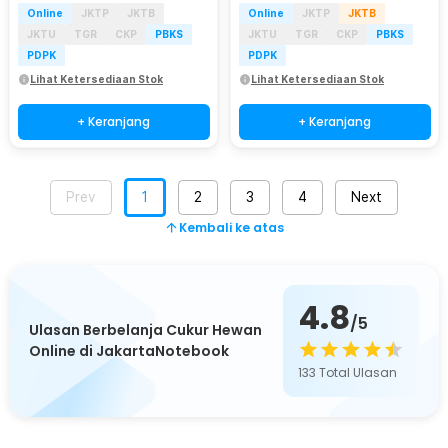
Online
JKTP
JKTB
Online
JKTP
JKTB
JKTU
TGR
CKP
PBKS
JKTU
TGR
CKP
PBKS
PDPK
PDPK
Lihat Ketersediaan Stok
Lihat Ketersediaan Stok
+ Keranjang
+ Keranjang
Prev
1
2
3
4
Next
Kembali ke atas
4.8
/5
Ulasan Berbelanja Cukur Hewan
Online di JakartaNotebook
133
Total Ulasan