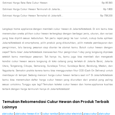
Estimasi Harga Rata-Rata Cukur Hewan
Rp
95.585
Estimasi Harga Cukur Hewan Termurah di JakartaNotebook
Rp
1.900
Estimasi Harga Cukur Hewan Termahal di JakartaNotebook
Rp
759.200
Lengkapi home appliance dengan membeli cukur hewan di JakartaNotebook. Di sini kamu bisa
menemukan aneka pilihan cukur hewan terlengkap dengan berbagai jenis, ukuran, dan variasi
yang bisa dipilih sesuai kebutuhan. Tak perlu repot pergi ke luar rumah, cukup buka aplikasi
JakartaNotebook di smartphone, pilih produk yang dibutuhkan, pilih metode pembayaran dan
pengiriman, lalu barang pesanan siap diantar ke alamat kamu. Butuh cukur hewan dengan
cepat? Tentu bisa! JakartaNotebook menawarkan fitur pengiriman 1-day yang langsung diproses
setelah kamu membayar pesanan. Tak hanya itu, kamu juga bisa membeli dan mengecek
kondisi cukur hewan secara langsung di toko cabang yang terletak di Jakarta Barat, Jakarta
Utara, Tangerang, Cikupa, Semarang, Surabaya Timur, Surabaya Barat, Bandung, Medan, dan
Yogyakarta. Semakin praktis karena kamu bisa menggunakan fitur COD (Cash On Delivery) untuk
membayar di tempat. Sedang mencari harga cukur hewan terbaru saat ini? Di JakartaNotebook
kamu bisa menemukan daftar harga cukur hewan yang diurutkan dari produk yang paling
sesuai untukmu. Tunggu apa lagi? Temukan koleksi cukur hewan dan home appliance kualitas
terbaik dengan harga termurah hanya di JakartaNotebook!
Temukan Rekomendasi Cukur Hewan dan Produk Terbaik
Lainnya
alat cukur
|
alat cukur hewan 4 in 1
|
cukur rambut
|
alat cukur electrick
|
pisau cukur
|
alat cukur