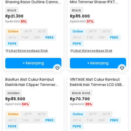
Shaving Razor Outline Cannon
Mini Trimmer Shaver IPX7
Zinc Alloy 320mAh - TS-026
500mAh - YM-mi8
Black
Black
Rp
21.300
Rp
85.000
Rp
42.900
51%
Rp
133.900
37%
Online
JKTP
JKTB
Online
JKTP
JKTB
JKTU
TGR
CKP
PBKS
JKTU
TGR
CKP
PBKS
PDPK
PDPK
Lihat Ketersediaan Stok
Lihat Ketersediaan Stok
+ Keranjang
+ Keranjang
BaoRun Alat Cukur Rambut
VINTAGE Alat Cukur Rambut
Elektrik Hair Clipper Trimmer
Elektrik Hair Trimmer LCD USB
LCD 600mAh - M2S
with 4 Comb - T9
Golden
Black Gold
Rp
85.500
Rp
70.700
Rp
127.900
34%
Rp
114.900
39%
Online
JKTP
JKTB
Online
JKTP
JKTB
JKTU
TGR
CKP
PBKS
JKTU
TGR
CKP
PBKS
PDPK
PDPK