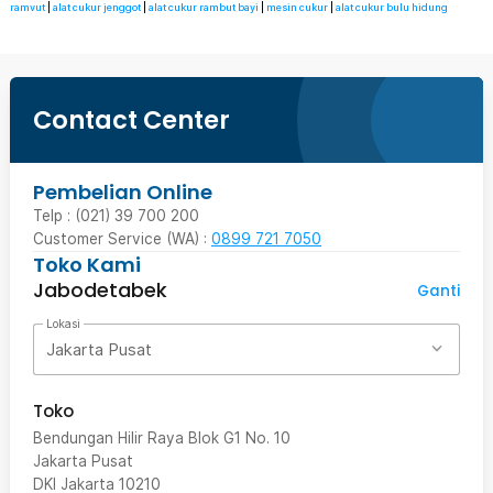
ramvut
|
alat cukur jenggot
|
alat cukur rambut bayi
|
mesin cukur
|
alat cukur bulu hidung
Contact Center
Pembelian Online
Telp : (021) 39 700 200
Customer Service (WA) :
0899 721 7050
Toko Kami
Jabodetabek
Ganti
Lokasi
Jakarta Pusat
Toko
Bendungan Hilir Raya Blok G1 No. 10
Jakarta Pusat
DKI Jakarta
10210