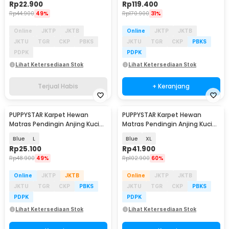
Rp
22.900
Rp
119.400
Rp
44.900
49%
Rp
170.900
31%
Online
JKTP
JKTB
Online
JKTP
JKTB
JKTU
TGR
CKP
PBKS
JKTU
TGR
CKP
PBKS
PDPK
PDPK
Lihat Ketersediaan Stok
Lihat Ketersediaan Stok
Terjual Habis
+ Keranjang
PUPPYSTAR Karpet Hewan
PUPPYSTAR Karpet Hewan
Matras Pendingin Anjing Kucing
Matras Pendingin Anjing Kucing
Pet Cooling Mat - PS3MAT
Pet Cooling Mat - PS3MAT
Blue
L
Blue
XL
Rp
25.100
Rp
41.900
Rp
48.900
49%
Rp
102.900
60%
Online
JKTP
JKTB
Online
JKTP
JKTB
JKTU
TGR
CKP
PBKS
JKTU
TGR
CKP
PBKS
PDPK
PDPK
Lihat Ketersediaan Stok
Lihat Ketersediaan Stok