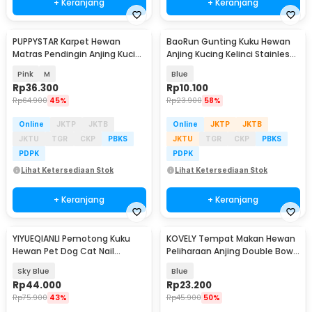
+ Keranjang
+ Keranjang
PUPPYSTAR Karpet Hewan
BaoRun Gunting Kuku Hewan
Matras Pendingin Anjing Kucing
Anjing Kucing Kelinci Stainless
Pet Cooling Mat - PS3MAT
Steel - 5X
Pink
M
Blue
Rp
36.300
Rp
10.100
Rp
64.900
45%
Rp
23.900
58%
Online
JKTP
JKTB
Online
JKTP
JKTB
JKTU
TGR
CKP
PBKS
JKTU
TGR
CKP
PBKS
PDPK
PDPK
Lihat Ketersediaan Stok
Lihat Ketersediaan Stok
+ Keranjang
+ Keranjang
YIYUEQIANLI Pemotong Kuku
KOVELY Tempat Makan Hewan
Hewan Pet Dog Cat Nail
Peliharaan Anjing Double Bowl
Clipper LED - YIY001
- CFB33
Sky Blue
Blue
Rp
44.000
Rp
23.200
Rp
75.900
43%
Rp
45.900
50%