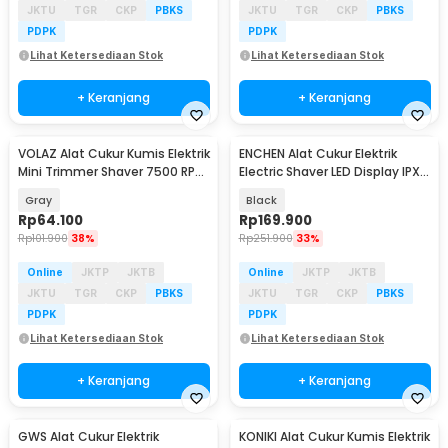
JKTU
TGR
CKP
PBKS
JKTU
TGR
CKP
PBKS
PDPK
PDPK
Lihat Ketersediaan Stok
Lihat Ketersediaan Stok
+ Keranjang
+ Keranjang
VOLAZ Alat Cukur Kumis Elektrik
ENCHEN Alat Cukur Elektrik
Mini Trimmer Shaver 7500 RPM
Electric Shaver LED Display IPX7
IPX6 - TY-500
5W - BlackStone 3
Gray
Black
Rp
64.100
Rp
169.900
Rp
101.900
38%
Rp
251.900
33%
Online
JKTP
JKTB
Online
JKTP
JKTB
JKTU
TGR
CKP
PBKS
JKTU
TGR
CKP
PBKS
PDPK
PDPK
Lihat Ketersediaan Stok
Lihat Ketersediaan Stok
+ Keranjang
+ Keranjang
GWS Alat Cukur Elektrik
KONIKI Alat Cukur Kumis Elektrik