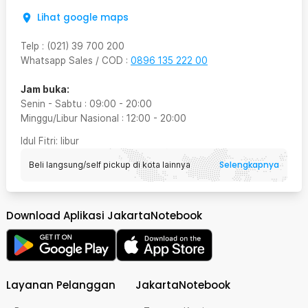
Lihat google maps
Telp
:
(021) 39 700 200
Whatsapp Sales / COD
:
0896 135 222 00
Jam buka:
Senin - Sabtu
:
09:00
-
20:00
Minggu/Libur Nasional
:
12:00
-
20:00
Idul Fitri
: libur
Selengkapnya
Beli langsung/self pickup di kota lainnya
Download Aplikasi JakartaNotebook
Layanan Pelanggan
JakartaNotebook