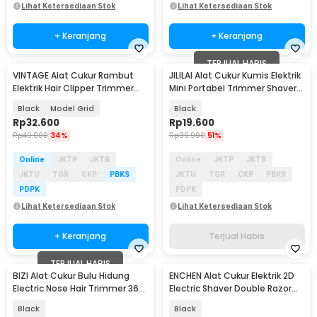
Lihat Ketersediaan Stok
Lihat Ketersediaan Stok
+ Keranjang
+ Keranjang
TERJUAL HABIS
VINTAGE Alat Cukur Rambut
JILILAI Alat Cukur Kumis Elektrik
Elektrik Hair Clipper Trimmer
Mini Portabel Trimmer Shaver
Rechargeable - T9
5V - JLLO51
Black
Model Grid
Black
Rp
32.600
Rp
19.600
Rp
49.000
34%
Rp
39.900
51%
Online
JKTP
JKTB
Online
JKTP
JKTB
JKTU
TGR
CKP
PBKS
JKTU
TGR
CKP
PBKS
PDPK
PDPK
Lihat Ketersediaan Stok
Lihat Ketersediaan Stok
+ Keranjang
Terjual Habis
TERJUAL HABIS
BIZI Alat Cukur Bulu Hidung
ENCHEN Alat Cukur Elektrik 2D
Electric Nose Hair Trimmer 360
Electric Shaver Double Razor
USB Charge - YD-103
Waterproof - Mini 6
Black
Black