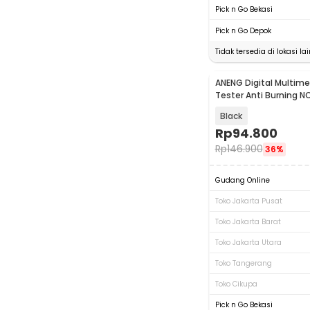
Pick n Go Bekasi
Pick n Go Depok
Tidak tersedia di lokasi lai
ANENG Digital Multime
Baru
Tester Anti Burning N
Count - SZ856
Black
Rp
94.800
Rp
146.900
36%
Gudang Online
Toko Jakarta Pusat
Toko Jakarta Barat
Toko Jakarta Utara
Toko Tangerang
Toko Cikupa
Pick n Go Bekasi