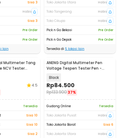
a
Sisa 3
Toko Jakarta Utara
Habis
Habis
Toko Tangerang
Habis
Sisa 3
Toko Cikupa
Habis
Pre Order
Pick n Go Bekasi
Pre Order
Pre Order
Pick n Go Depok
Pre Order
i lain
Tersedia di
5
lokasi lain
al Multimeter Tang
ANENG Digital Multimeter Pen
e NCV Tester
Voltage Tespen Tester Pen -
6
A3005
Black
Rp
84.500
4.5
Rp
133.900
37%
Tersedia
Gudang Online
Tersedia
t
Sisa 10
Toko Jakarta Pusat
Habis
t
Sisa 10
Toko Jakarta Barat
Sisa 6
a
Sisa 2
Toko Jakarta Utara
Habis