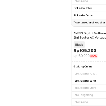
Toko Cikupa
Pick n Go Bekasi
Pick n Go Depok
Tidak tersedia di lokasi lai
ANENG Digital Multim
2in1 Tester AC Volta
Count - A3006A
Black
Rp
105.200
Rp
160.900
35%
Gudang Online
Toko Jakarta Pusat
Toko Jakarta Barat
Toko Jakarta Utara
Toko Tangerang
Toko Cikupa