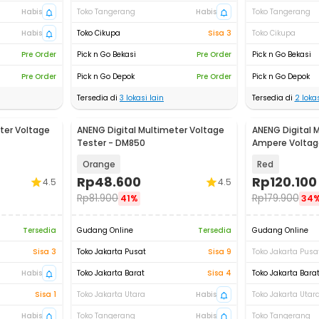
Habis
Toko Tangerang
Habis
Toko Tangerang
Habis
Toko Cikupa
Sisa 3
Toko Cikupa
Pre Order
Pick n Go Bekasi
Pre Order
Pick n Go Bekasi
Pre Order
Pick n Go Depok
Pre Order
Pick n Go Depok
Tersedia di
3
lokasi lain
Tersedia di
2
lokas
ter Voltage
ANENG Digital Multimeter Voltage
ANENG Digital 
Tester - DM850
Ampere Voltag
Clamp - ST181
Orange
Red
Rp
48.600
Rp
120.100
4.5
4.5
Rp
81.900
Rp
179.900
41%
34
Tersedia
Gudang Online
Tersedia
Gudang Online
Sisa 3
Toko Jakarta Pusat
Sisa 9
Toko Jakarta Pusa
Habis
Toko Jakarta Barat
Sisa 4
Toko Jakarta Bara
Sisa 1
Toko Jakarta Utara
Habis
Toko Jakarta Utar
Habis
Toko Tangerang
Habis
Toko Tangerang