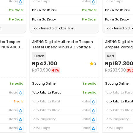
Habis
Toko Cikupa
Habis
Toko Cikupa
Pre Order
Pick n Go Bekasi
Pre Order
Pick n Go Bekasi
Pre Order
Pick n Go Depok
Pre Order
Pick n Go Depok
n
Tidak tersedia di lokasi lain
Tidak tersedia di l
eter Tespen
ANENG Digital Multimeter Tespen
ANENG Digital 
ge NCV 4000
Tester Obeng Minus AC Voltage -
Ampere Voltag
VD807
Clamp - ST190
Black
Red
Rp
42.100
Rp
187.30
3
Rp
70.900
Rp
283.900
41%
35
Tersedia
Gudang Online
Tersedia
Gudang Online
Habis
Toko Jakarta Pusat
Tersedia
Toko Jakarta Pusa
Sisa 5
Toko Jakarta Barat
Habis
Toko Jakarta Bara
Habis
Toko Jakarta Utara
Habis
Toko Jakarta Utar
Habis
Toko Tangerang
Habis
Toko Tangerang
Habis
Toko Cikupa
Habis
Toko Cikupa