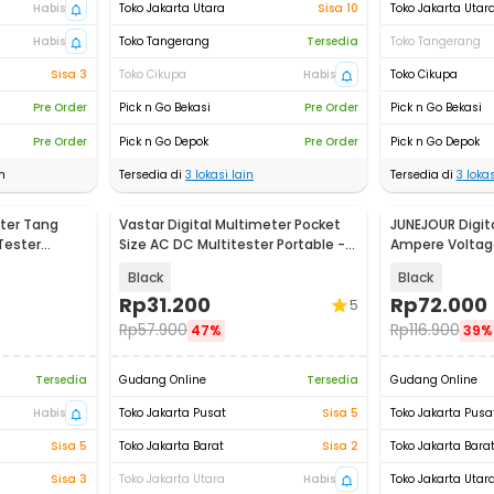
Habis
Toko Jakarta Utara
Sisa 10
Toko Jakarta Utar
Habis
Toko Tangerang
Tersedia
Toko Tangerang
Sisa 3
Toko Cikupa
Habis
Toko Cikupa
Pre Order
Pick n Go Bekasi
Pre Order
Pick n Go Bekasi
Pre Order
Pick n Go Depok
Pre Order
Pick n Go Depok
n
Tersedia di
3
lokasi lain
Tersedia di
3
lokas
eter Tang
Vastar Digital Multimeter Pocket
JUNEJOUR Digit
Tester
Size AC DC Multitester Portable -
Ampere Voltag
0
DT830B
Clamp - DT26
Black
Black
Rp
31.200
Rp
72.000
5
Rp
57.900
Rp
116.900
47%
39%
Tersedia
Gudang Online
Tersedia
Gudang Online
Habis
Toko Jakarta Pusat
Sisa 5
Toko Jakarta Pusa
Sisa 5
Toko Jakarta Barat
Sisa 2
Toko Jakarta Bara
Sisa 3
Toko Jakarta Utara
Habis
Toko Jakarta Utar