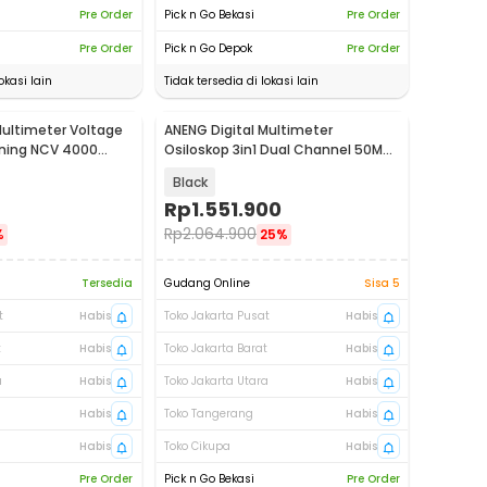
Pre Order
Pick n Go Bekasi
Pre Order
Pre Order
Pick n Go Depok
Pre Order
okasi lain
Tidak tersedia di lokasi lain
Multimeter Voltage
ANENG Digital Multimeter
Baru
rning NCV 4000
Osiloskop 3in1 Dual Channel 50MHz
25000 Count - AOS05
Black
Rp
1.551.900
Rp
2.064.900
%
25%
Tersedia
Gudang Online
Sisa 5
t
Habis
Toko Jakarta Pusat
Habis
t
Habis
Toko Jakarta Barat
Habis
a
Habis
Toko Jakarta Utara
Habis
Habis
Toko Tangerang
Habis
Habis
Toko Cikupa
Habis
Pre Order
Pick n Go Bekasi
Pre Order