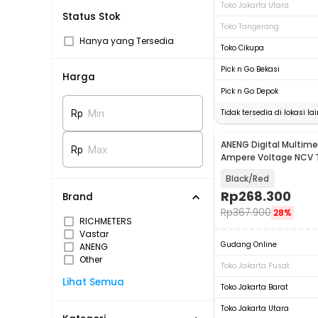
Toko Jakarta Utara
Status Stok
Toko Tangerang
Hanya yang Tersedia
Toko Cikupa
Pick n Go Bekasi
Harga
Pick n Go Depok
Tidak tersedia di lokasi lai
Rp
Min
ANENG Digital Multim
Rp
Max
Ampere Voltage NCV 
Clamp Screen - PN20
Black/Red
Rp
268.300
Brand
Rp
367.900
28%
RICHMETERS
Vastar
Gudang Online
ANENG
Other
Toko Jakarta Pusat
Lihat Semua
Toko Jakarta Barat
Toko Jakarta Utara