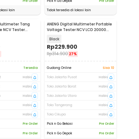
Pre Order
Pick n Go Depok
Pre Order
okasi lain
Tidak tersedia di lokasi lain
Multimeter Tang
ANENG Digital Multimeter Portable
e NCV Tester
Voltage Tester NCV LCD 20000
Counts - SZ12
Black
0
Rp
229.900
Rp
314.900
%
27%
Tersedia
Gudang Online
Sisa 10
t
Habis
Toko Jakarta Pusat
Habis
t
Habis
Toko Jakarta Barat
Habis
a
Habis
Toko Jakarta Utara
Habis
Habis
Toko Tangerang
Habis
Habis
Toko Cikupa
Habis
Pre Order
Pick n Go Bekasi
Pre Order
Pre Order
Pick n Go Depok
Pre Order