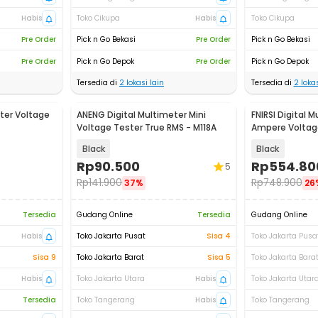
Habis
Toko Cikupa
Habis
Toko Cikupa
Pre Order
Pick n Go Bekasi
Pre Order
Pick n Go Bekasi
Pre Order
Pick n Go Depok
Pre Order
Pick n Go Depok
Tersedia di
2
lokasi lain
Tersedia di
2
lokas
ter Voltage
ANENG Digital Multimeter Mini
FNIRSI Digital 
Voltage Tester True RMS - M118A
Ampere Voltag
Clamp 600A -
Black
Black
Rp
90.500
Rp
554.80
5
Rp
141.900
Rp
748.900
37%
26
Tersedia
Gudang Online
Tersedia
Gudang Online
Habis
Toko Jakarta Pusat
Sisa 4
Toko Jakarta Pusa
Sisa 9
Toko Jakarta Barat
Sisa 5
Toko Jakarta Bara
Habis
Toko Jakarta Utara
Habis
Toko Jakarta Utar
Tersedia
Toko Tangerang
Habis
Toko Tangerang