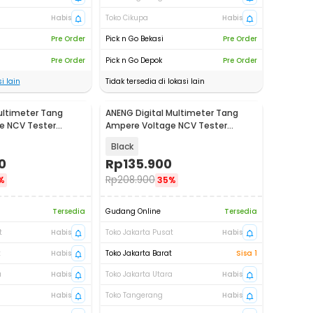
Habis
Toko Cikupa
Habis
Pre Order
Pick n Go Bekasi
Pre Order
Pre Order
Pick n Go Depok
Pre Order
i lain
Tidak tersedia di lokasi lain
Multimeter Tang
ANENG Digital Multimeter Tang
e NCV Tester
Ampere Voltage NCV Tester
 DMC-100
Clamp - CM85
Black
0
Rp
135.900
Rp
208.900
%
35%
Tersedia
Gudang Online
Tersedia
t
Habis
Toko Jakarta Pusat
Habis
t
Habis
Toko Jakarta Barat
Sisa 1
a
Habis
Toko Jakarta Utara
Habis
Habis
Toko Tangerang
Habis