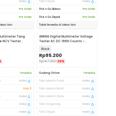
Habis
Toko Cikupa
Habis
Pre Order
Pick n Go Bekasi
Pre Order
Pre Order
Pick n Go Depok
Pre Order
okasi lain
Tidak tersedia di lokasi lain
Multimeter Tang
ANENG Digital Multimeter Voltage
Baru
e NCV Tester
Tester AC DC 1999 Counts -
DM950
Black
0
Rp
95.200
Rp
147.900
%
36%
Tersedia
Gudang Online
Tersedia
t
Habis
Toko Jakarta Pusat
Habis
t
Sisa 5
Toko Jakarta Barat
Habis
a
Habis
Toko Jakarta Utara
Habis
Habis
Toko Tangerang
Habis
Habis
Toko Cikupa
Habis