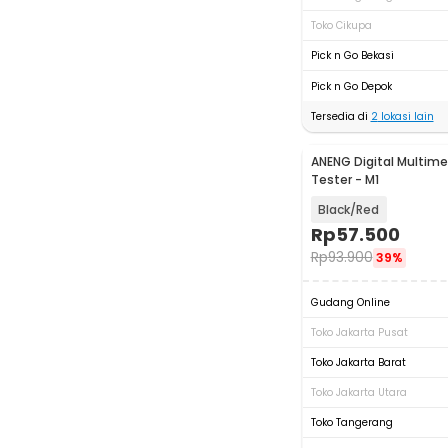
Toko Cikupa
Pick n Go Bekasi
Pick n Go Depok
Tersedia di
2
lokasi lain
ANENG Digital Multime
Tester - M1
Black/Red
Rp
57.500
Rp
93.900
39%
Gudang Online
Toko Jakarta Pusat
Toko Jakarta Barat
Toko Jakarta Utara
Toko Tangerang