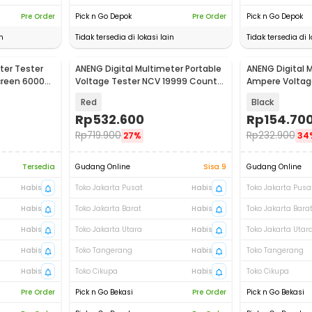
Pre Order
Pick n Go Depok
Pre Order
Pick n Go Depok
n
Tidak tersedia di lokasi lain
Tidak tersedia di l
ter Tester
ANENG Digital Multimeter Portable
ANENG Digital 
Baru
Baru
creen 6000
Voltage Tester NCV 19999 Counts
Ampere Voltag
- MH17
Clamp 600A - 
Red
Black
Rp
532.600
Rp
154.70
Rp
719.900
Rp
232.900
27%
34
Tersedia
Gudang Online
Sisa 9
Gudang Online
Habis
Toko Jakarta Pusat
Habis
Toko Jakarta Pusa
Habis
Toko Jakarta Barat
Habis
Toko Jakarta Bara
Habis
Toko Jakarta Utara
Habis
Toko Jakarta Utar
Habis
Toko Tangerang
Habis
Toko Tangerang
Habis
Toko Cikupa
Habis
Toko Cikupa
Pre Order
Pick n Go Bekasi
Pre Order
Pick n Go Bekasi