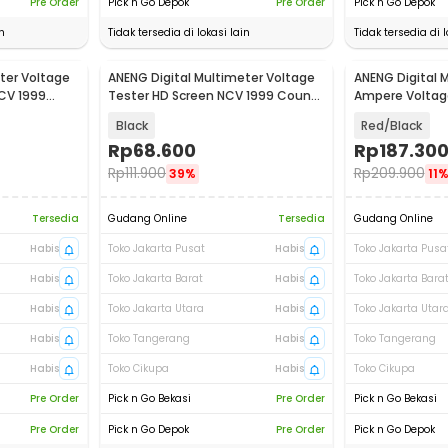
Pre Order
Pick n Go Depok
Pre Order
Pick n Go Depok
n
Tidak tersedia di lokasi lain
Tidak tersedia di l
ter Voltage
ANENG Digital Multimeter Voltage
ANENG Digital 
Baru
CV 1999
Tester HD Screen NCV 1999 Count
Ampere Voltag
- SZ818
Clamp - ST190
Black
Red/Black
Rp
68.600
Rp
187.30
Rp
111.900
Rp
209.900
39%
11
Tersedia
Gudang Online
Tersedia
Gudang Online
Habis
Toko Jakarta Pusat
Habis
Toko Jakarta Pusa
Habis
Toko Jakarta Barat
Habis
Toko Jakarta Bara
Habis
Toko Jakarta Utara
Habis
Toko Jakarta Utar
Habis
Toko Tangerang
Habis
Toko Tangerang
Habis
Toko Cikupa
Habis
Toko Cikupa
Pre Order
Pick n Go Bekasi
Pre Order
Pick n Go Bekasi
Pre Order
Pick n Go Depok
Pre Order
Pick n Go Depok