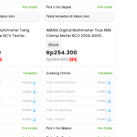
Pre Order
Pick n Go Depok
Pre Order
okasi lain
Tidak tersedia di lokasi lain
Multimeter Tang
ANENG Digital Multimeter True RMS
Baru
e NCV Tester
Clamp Meter NCV 200A 4000
PN135
Counts - PN131
Black
0
Rp
254.300
Rp
348.900
%
28%
Tersedia
Gudang Online
Tersedia
t
Habis
Toko Jakarta Pusat
Habis
t
Habis
Toko Jakarta Barat
Habis
a
Habis
Toko Jakarta Utara
Habis
Habis
Toko Tangerang
Habis
Habis
Toko Cikupa
Habis
Pre Order
Pick n Go Bekasi
Pre Order