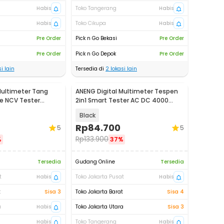
Habis
Toko Tangerang
Habis
Habis
Toko Cikupa
Habis
Pre Order
Pick n Go Bekasi
Pre Order
Pre Order
Pick n Go Depok
Pre Order
i lain
Tersedia di
2
lokasi lain
Multimeter Tang
ANENG Digital Multimeter Tespen
e NCV Tester
2in1 Smart Tester AC DC 4000
Count - A3006
Black
Rp
84.700
5
5
Rp
133.900
%
37%
Tersedia
Gudang Online
Tersedia
t
Habis
Toko Jakarta Pusat
Habis
t
Sisa 3
Toko Jakarta Barat
Sisa 4
a
Habis
Toko Jakarta Utara
Sisa 3
Habis
Toko Tangerang
Habis