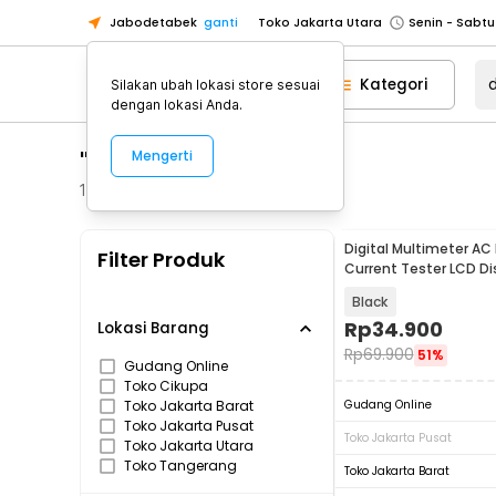
Jabodetabek
ganti
Toko Jakarta Utara
Toko Tangerang
Kategori
Silakan ubah lokasi store sesuai
Toko Cikupa
dengan lokasi Anda.
Pick n Go Jakarta Barat
Senin - J
"digital multimeter"
Mengerti
Pick n Go Bekasi
Senin - Jumat (08
Pick n Go Depok
Senin - Jumat (08
122
Produk
Toko Jakarta Pusat
Senin - Sabtu
Digital Multimeter AC
Filter Produk
Toko Jakarta Barat
Senin - Sabtu
Current Tester LCD Di
Toko Jakarta Utara
Black
Toko Tangerang
Rp
34.900
Lokasi Barang
Rp
69.900
51%
Toko Cikupa
Gudang Online
Toko Cikupa
Pick n Go Jakarta Barat
Senin - J
Toko Jakarta Barat
Gudang Online
Pick n Go Bekasi
Senin - Jumat (08
Toko Jakarta Pusat
Toko Jakarta Pusat
Toko Jakarta Utara
Pick n Go Depok
Senin - Jumat (08
Toko Tangerang
Toko Jakarta Barat