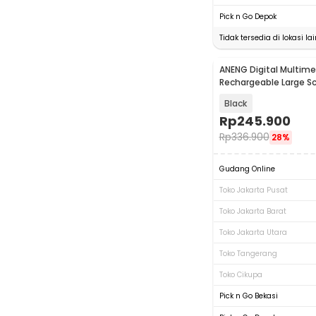
Pick n Go Depok
Tidak tersedia di lokasi lai
ANENG Digital Multime
Baru
Rechargeable Large S
Counts - 628A
Black
Rp
245.900
Rp
336.900
28%
Gudang Online
Toko Jakarta Pusat
Toko Jakarta Barat
Toko Jakarta Utara
Toko Tangerang
Toko Cikupa
Pick n Go Bekasi