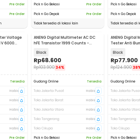
Pre Order
Pick n Go Bekasi
Pre Order
Pick n Go Bekasi
Pre Order
Pick n Go Depok
Pre Order
Pick n Go Depok
n
Tidak tersedia di lokasi lain
Tidak tersedia di l
ter Voltage
ANENG Digital Multimeter AC DC
ANENG Digital 
Baru
Baru
CV 6000
hFE Transistor 1999 Counts -
Tester Anti Bu
SZ853
Count - SZ855
Black
Black
Rp
68.600
Rp
77.900
Rp
103.900
Rp
124.900
34%
38
Tersedia
Gudang Online
Tersedia
Gudang Online
Habis
Toko Jakarta Pusat
Habis
Toko Jakarta Pusa
Habis
Toko Jakarta Barat
Habis
Toko Jakarta Bara
Habis
Toko Jakarta Utara
Habis
Toko Jakarta Utar
Habis
Toko Tangerang
Habis
Toko Tangerang
Habis
Toko Cikupa
Habis
Toko Cikupa
Pre Order
Pick n Go Bekasi
Pre Order
Pick n Go Bekasi