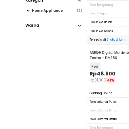
Kategori
Toko Tangerang
Home Appliance
122
Toko Cikupa
Pick n Go Bekasi
Warna
Pick n Go Depok
Tersedia di
3
lokasi lain
ANENG Digital Multime
Tester - DM850
Red
Rp
48.600
Rp
81.900
41%
Gudang Online
Toko Jakarta Pusat
Toko Jakarta Barat
Toko Jakarta Utara
Toko Tangerang