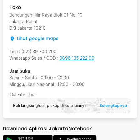
Toko
Bendungan Hilir Raya Blok G1 No. 10
Jakarta Pusat
DKI Jakarta
10210
Lihat google maps
Telp
:
(021) 39 700 200
Whatsapp Sales / COD
:
0896 135 222 00
Jam buka:
Senin - Sabtu
:
09:00
-
20:00
Minggu/Libur Nasional
:
12:00
-
20:00
Idul Fitri
: libur
Selengkapnya
Beli langsung/self pickup di kota lainnya
Download Aplikasi JakartaNotebook