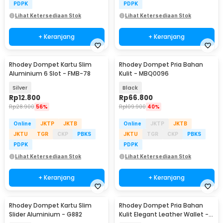
PDPK
PDPK
Lihat Ketersediaan Stok
Lihat Ketersediaan Stok
+ Keranjang
+ Keranjang
Rhodey Dompet Kartu Slim
Rhodey Dompet Pria Bahan
Aluminium 6 Slot - FMB-78
Kulit - MBQ0096
Silver
Black
Rp
12.800
Rp
66.800
Rp
28.900
56%
Rp
109.900
40%
Online
JKTP
JKTB
Online
JKTP
JKTB
JKTU
TGR
CKP
PBKS
JKTU
TGR
CKP
PBKS
PDPK
PDPK
Lihat Ketersediaan Stok
Lihat Ketersediaan Stok
+ Keranjang
+ Keranjang
Rhodey Dompet Kartu Slim
Rhodey Dompet Pria Bahan
Slider Aluminium - G882
Kulit Elegant Leather Wallet -