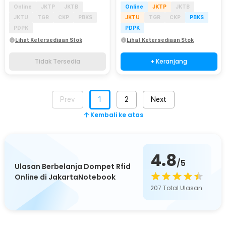
Online
JKTP
JKTB
Online
JKTP
JKTB
JKTU
TGR
CKP
PBKS
JKTU
TGR
CKP
PBKS
PDPK
PDPK
Lihat Ketersediaan Stok
Lihat Ketersediaan Stok
Tidak Tersedia
+ Keranjang
Prev
1
2
Next
Kembali ke atas
4.8
/5
Ulasan Berbelanja Dompet Rfid
Online di JakartaNotebook
207
Total Ulasan