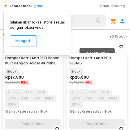
Jabodetabek
ganti
Order Tracking
Silakan ubah lokasi store sesuai
dengan lokasi Anda.
"dompet rfid"
80
Produk
Mengerti
Filter
Urutkan
TERJUAL HABIS
TERJUAL HABIS
Dompet Kartu Anti RFID Bahan
Dompet Kartu Anti RFID -
Kulit dengan Holder Aluminium
880145
- KB-005
Black
Black
Rp
17.500
Rp
25.600
Rp
36.900
53%
Rp
48.900
48%
Online
JKTP
JKTB
Online
JKTP
JKTB
JKTU
TGR
CKP
PBKS
JKTU
TGR
CKP
PBKS
PDPK
PDPK
Lihat Ketersediaan Stok
Lihat Ketersediaan Stok
Terjual Habis
Terjual Habis