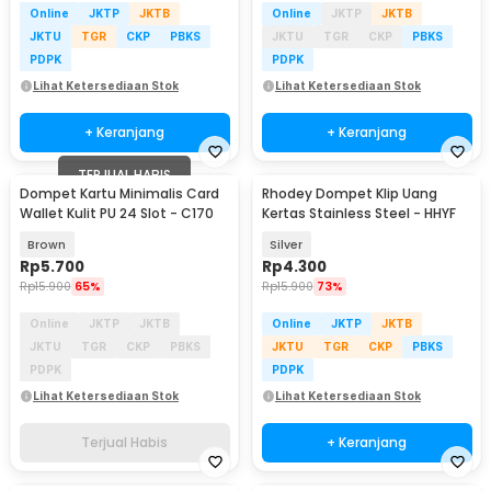
Online
JKTP
JKTB
Online
JKTP
JKTB
JKTU
TGR
CKP
PBKS
JKTU
TGR
CKP
PBKS
PDPK
PDPK
Lihat Ketersediaan Stok
Lihat Ketersediaan Stok
+ Keranjang
+ Keranjang
TERJUAL HABIS
Dompet Kartu Minimalis Card
Rhodey Dompet Klip Uang
Wallet Kulit PU 24 Slot - C170
Kertas Stainless Steel - HHYF
Brown
Silver
Rp
5.700
Rp
4.300
Rp
15.900
65%
Rp
15.900
73%
Online
JKTP
JKTB
Online
JKTP
JKTB
JKTU
TGR
CKP
PBKS
JKTU
TGR
CKP
PBKS
PDPK
PDPK
Lihat Ketersediaan Stok
Lihat Ketersediaan Stok
Terjual Habis
+ Keranjang