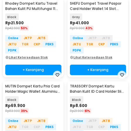
Rhodey Dompet Kartu Travel
SHEFU Dompet Travel Paspor
Bahan Kulit PU Multifungsi 11
Card Holder Wallet 14 Slot
Slot Slim - 880145
Waterproof - YP21
Black
Gray
Rp
21.500
Rp
41.000
Rp
42.900
50%
Rp
70.900
43%
Online
JKTP
JKTB
Online
JKTP
JKTB
JKTU
TGR
CKP
PBKS
JKTU
TGR
CKP
PBKS
PDPK
PDPK
Lihat Ketersediaan Stok
Lihat Ketersediaan Stok
+ Keranjang
+ Keranjang
MUTIN Dompet Kartu Pria Card
TRASSORY Dompet Kartu
Holder Magic Wallet Aluminium
Bahan Kulit ID Card Holder Slim
- MT-183
Design - 1003
Black
Black
Rp
69.900
Rp
8.600
Rp
113.900
39%
Rp
21.900
61%
Online
JKTP
JKTB
Online
JKTP
JKTB
JKTU
TGR
CKP
PBKS
JKTU
TGR
CKP
PBKS