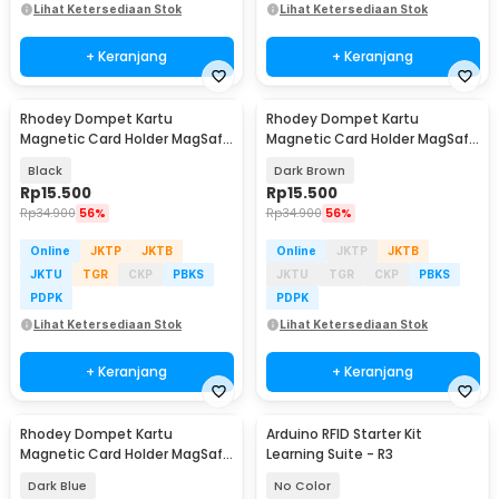
Lihat Ketersediaan Stok
Lihat Ketersediaan Stok
+ Keranjang
+ Keranjang
Rhodey Dompet Kartu
Rhodey Dompet Kartu
Magnetic Card Holder MagSafe
Magnetic Card Holder MagSafe
PU Leather for iPhone - WM-95
PU Leather for iPhone - WM-95
Black
Dark Brown
Rp
15.500
Rp
15.500
Rp
34.900
56%
Rp
34.900
56%
Online
JKTP
JKTB
Online
JKTP
JKTB
JKTU
TGR
CKP
PBKS
JKTU
TGR
CKP
PBKS
PDPK
PDPK
Lihat Ketersediaan Stok
Lihat Ketersediaan Stok
+ Keranjang
+ Keranjang
Rhodey Dompet Kartu
Arduino RFID Starter Kit
Magnetic Card Holder MagSafe
Learning Suite - R3
PU Leather for iPhone - WM-95
Dark Blue
No Color