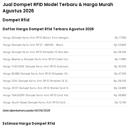
Jual Dompet RFID Model Terbaru & Harga Murah
Agustus 2026
Dompet Rfid
Daftar Harga Dompet Rfid Terbaru Agustus 2026
Harga Dompet Kartu Anti RFID Bahan Kulit dengan Holder Aluminium - KB-005 - Black
Rp
17.500
Harga Dompet Kartu Anti RFID - 880145 - Black
Rp
25.600
Harga Dompet Kartu Anti RFID Portable 15 Slot dengan Klip Uang - Black
Rp
29.300
Harga Baellerry Dompet Kartu Anti RFID Credit Card Wallet PU Leather - 012 - Black
Rp
17.900
Harga YUECIMIE Dompet Kartu Anti RFID Automatic Pop up with Back Pouch - YUE01 - Silver
Rp
16.200
Harga BUBM Dompet Kartu Anti RFID Polyester Slim Design - TQ-301 - Black
Rp
47.200
Harga CEXI Dompet Kartu Anti RFID Portable 14 Slot dengan Klip Uang - 015 - Black
Rp
29.200
Harga ZEST Dompet Kartu Anti RFID Wallet Card Holder with AirTag - TQ-319 - Black
Rp
24.900
Harga TRASSORY Dompet Kartu Anti RFID Card Holder Waterproof - TR10 - Black
Rp
36.900
Harga South Goose Dompet Kartu Anti RFID Card Wallet - 56118 - Black
Rp
12.100
Data diperbaharui pada 08/08/2026
Estimasi Harga Dompet Rfid