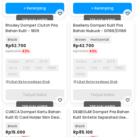
+ Keranjang
+ Keranjang
TERJUAL HABIS
TERJUAL HABIS
Rhodey Dompet Clutch Pria
Baellerry Dompet Kulit Pria
Bahan Kulit - 1809
Bahan Nubuck - G1166/D1166
Black
Brown
Horizontal
Rp
52.700
Rp
42.700
Rp
90.900
43%
Rp
73.900
43%
Online
JKTP
JKTB
Online
JKTP
JKTB
JKTU
TGR
CKP
PBKS
JKTU
TGR
CKP
PBKS
PDPK
PDPK
Lihat Ketersediaan Stok
Lihat Ketersediaan Stok
Terjual Habis
Terjual Habis
TERJUAL HABIS
TERJUAL HABIS
CUIKCA Dompet Kartu Bahan
DEABOLAR Dompet Pria Bahan
Kulit ID Card Holder Slim Design
Kulit Sintetis Separated Use
- HF041
Wallet - JC222
Black
Black
Rp
15.000
Rp
85.100