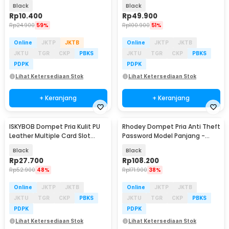
D9159
Black
Black
Rp
10.400
Rp
49.900
Rp
24.900
59%
Rp
100.900
51%
Online
JKTP
JKTB
Online
JKTP
JKTB
JKTU
TGR
CKP
PBKS
JKTU
TGR
CKP
PBKS
PDPK
PDPK
Lihat Ketersediaan Stok
Lihat Ketersediaan Stok
+ Keranjang
+ Keranjang
ISKYBOB Dompet Pria Kulit PU
Rhodey Dompet Pria Anti Theft
Leather Multiple Card Slot
Password Model Panjang -
9.5x12cm - ISKY-12
A0113
Black
Black
Rp
27.700
Rp
108.200
Rp
52.900
48%
Rp
171.900
38%
Online
JKTP
JKTB
Online
JKTP
JKTB
JKTU
TGR
CKP
PBKS
JKTU
TGR
CKP
PBKS
PDPK
PDPK
Lihat Ketersediaan Stok
Lihat Ketersediaan Stok