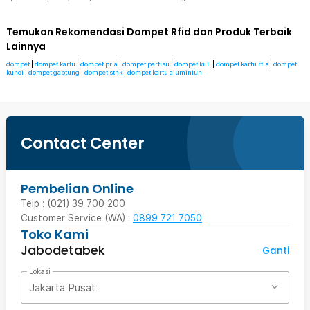
Temukan Rekomendasi Dompet Rfid dan Produk Terbaik
Lainnya
dompet
|
dompet kartu
|
dompet pria
|
dompet partisu
|
dompet kuli
|
dompet kartu rfis
|
dompet
kunci
|
dompet gabtung
|
dompet stnk
|
dompet kartu aluminiun
Contact Center
Pembelian Online
Telp : (021) 39 700 200
Customer Service (WA) :
0899 721 7050
Toko Kami
Jabodetabek
Ganti
Lokasi
Jakarta Pusat