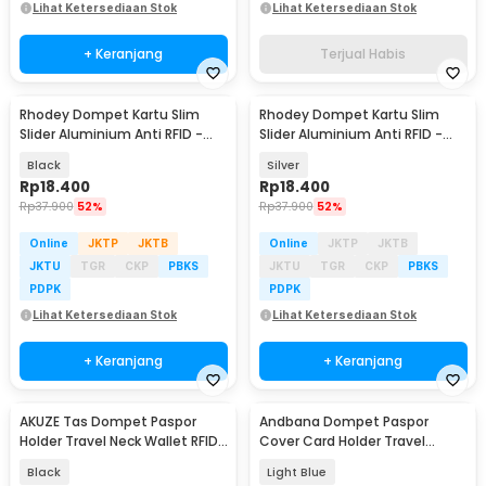
Lihat Ketersediaan Stok
Lihat Ketersediaan Stok
+ Keranjang
Terjual Habis
Rhodey Dompet Kartu Slim
Rhodey Dompet Kartu Slim
Slider Aluminium Anti RFID -
Slider Aluminium Anti RFID -
G883
G883
Black
Silver
Rp
18.400
Rp
18.400
Rp
37.900
52%
Rp
37.900
52%
Online
JKTP
JKTB
Online
JKTP
JKTB
JKTU
TGR
CKP
PBKS
JKTU
TGR
CKP
PBKS
PDPK
PDPK
Lihat Ketersediaan Stok
Lihat Ketersediaan Stok
+ Keranjang
+ Keranjang
AKUZE Tas Dompet Paspor
Andbana Dompet Paspor
Holder Travel Neck Wallet RFID
Cover Card Holder Travel
Blocking - YT15
Wallet RFID Blocking - YX79
Black
Light Blue