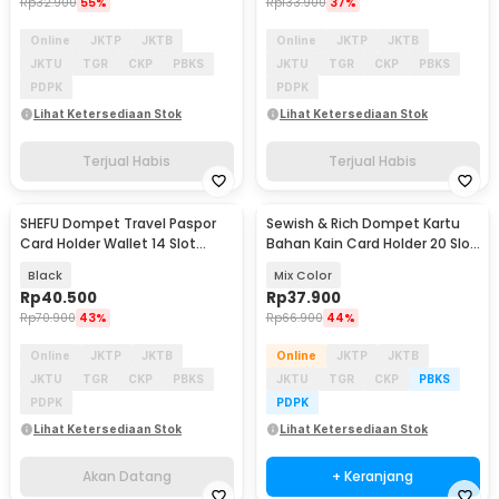
Rp
32.900
55%
Rp
133.900
37%
Online
JKTP
JKTB
Online
JKTP
JKTB
JKTU
TGR
CKP
PBKS
JKTU
TGR
CKP
PBKS
PDPK
PDPK
Lihat Ketersediaan Stok
Lihat Ketersediaan Stok
Terjual Habis
Terjual Habis
SHEFU Dompet Travel Paspor
Sewish & Rich Dompet Kartu
Akan Datang
Card Holder Wallet 14 Slot
Bahan Kain Card Holder 20 Slot
Waterproof - YP21
- SR2
Black
Mix Color
Rp
40.500
Rp
37.900
Rp
70.900
43%
Rp
66.900
44%
Online
JKTP
JKTB
Online
JKTP
JKTB
JKTU
TGR
CKP
PBKS
JKTU
TGR
CKP
PBKS
PDPK
PDPK
Lihat Ketersediaan Stok
Lihat Ketersediaan Stok
Akan Datang
+ Keranjang