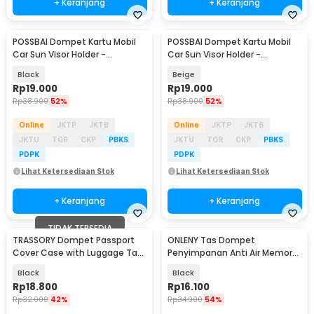
+ Keranjang
+ Keranjang
POSSBAI Dompet Kartu Mobil
POSSBAI Dompet Kartu Mobil
Car Sun Visor Holder -
Car Sun Visor Holder -
CP04740
CP04740
Black
Beige
Rp
19.000
Rp
19.000
Rp
38.900
52%
Rp
38.900
52%
Online
JKTP
JKTB
Online
JKTP
JKTB
JKTU
TGR
CKP
PBKS
JKTU
TGR
CKP
PBKS
PDPK
PDPK
Lihat Ketersediaan Stok
Lihat Ketersediaan Stok
+ Keranjang
+ Keranjang
TIDAK TERSEDIA
TRASSORY Dompet Passport
ONLENY Tas Dompet
Cover Case with Luggage Tag
Penyimpanan Anti Air Memory
Leather PU - YX30
Card 8 Layer 22 Slot - OY855
Black
Black
Rp
18.800
Rp
16.100
Rp
32.000
42%
Rp
34.900
54%