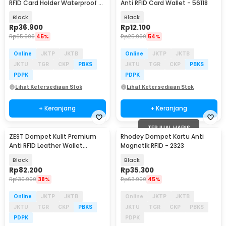
RFID Card Holder Waterproof -
Anti RFID Card Wallet - 56118
TR10
Black
Black
Rp
36.900
Rp
12.100
Rp
65.900
45%
Rp
25.900
54%
Online
JKTP
JKTB
Online
JKTP
JKTB
JKTU
TGR
CKP
PBKS
JKTU
TGR
CKP
PBKS
PDPK
PDPK
Lihat Ketersediaan Stok
Lihat Ketersediaan Stok
+ Keranjang
+ Keranjang
TERJUAL HABIS
ZEST Dompet Kulit Premium
Rhodey Dompet Kartu Anti
Anti RFID Leather Wallet
Magnetik RFID - 2323
Passport Holder - YPZ-509
Black
Black
Rp
82.200
Rp
35.300
Rp
130.900
38%
Rp
63.900
45%
Online
JKTP
JKTB
Online
JKTP
JKTB
JKTU
TGR
CKP
PBKS
JKTU
TGR
CKP
PBKS
PDPK
PDPK