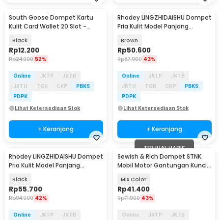
South Goose Dompet Kartu
Rhodey LINGZHIDAISHU Dompet
Kulit Card Wallet 20 Slot -
Pria Kulit Model Panjang
SG300
Vintage Handbag - RH21
Black
Brown
Rp
12.200
Rp
50.600
Rp
24.900
52%
Rp
87.900
43%
Online
JKTP
JKTB
Online
JKTP
JKTB
JKTU
TGR
CKP
PBKS
JKTU
TGR
CKP
PBKS
PDPK
PDPK
Lihat Ketersediaan Stok
Lihat Ketersediaan Stok
+ Keranjang
+ Keranjang
TERJUAL HABIS
Rhodey LINGZHIDAISHU Dompet
Sewish & Rich Dompet STNK
Pria Kulit Model Panjang
Mobil Motor Gantungan Kunci
Vintage Handbag - RH21
Car Keyring 1PCS - SR15
Black
Mix Color
Rp
55.700
Rp
41.400
Rp
94.900
42%
Rp
71.900
43%
Online
JKTP
JKTB
Online
JKTP
JKTB