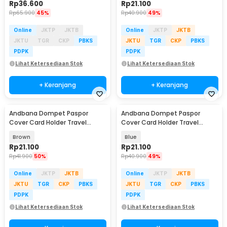
Rp
36.600
Rp
21.100
Rp
65.900
45%
Rp
40.900
49%
Online
JKTP
JKTB
Online
JKTP
JKTB
JKTU
TGR
CKP
PBKS
JKTU
TGR
CKP
PBKS
PDPK
PDPK
Lihat Ketersediaan Stok
Lihat Ketersediaan Stok
+ Keranjang
+ Keranjang
Andbana Dompet Paspor
Andbana Dompet Paspor
Cover Card Holder Travel
Cover Card Holder Travel
Wallet RFID Blocking - YX79
Wallet RFID Blocking - YX79
Brown
Blue
Rp
21.100
Rp
21.100
Rp
41.900
50%
Rp
40.900
49%
Online
JKTP
JKTB
Online
JKTP
JKTB
JKTU
TGR
CKP
PBKS
JKTU
TGR
CKP
PBKS
PDPK
PDPK
Lihat Ketersediaan Stok
Lihat Ketersediaan Stok