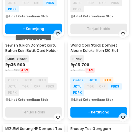
JKTU
TGR
CKP
PBKS
JKTU
TGR
CKP
PBKS
PDPK
PDPK
Lihat Ketersediaan Stok
Lihat Ketersediaan Stok
+ Keranjang
Terjual Habis
TERJUAL HABIS
Sewish & Rich Dompet Kartu
World Coin Stock Dompet
Bahan Kain Batik Card Holder
Album Koleksi Koin 120 Slot
20 Slot - SR11
Multi-Color
Black
Rp
36.900
Rp
15.700
Rp
65.900
45%
Rp
33.900
54%
Online
JKTP
JKTB
Online
JKTP
JKTB
JKTU
TGR
CKP
PBKS
JKTU
TGR
CKP
PBKS
PDPK
PDPK
Lihat Ketersediaan Stok
Lihat Ketersediaan Stok
Terjual Habis
+ Keranjang
MIZURAI Sarung HP Dompet Tas
Rhodey Tas Genggam