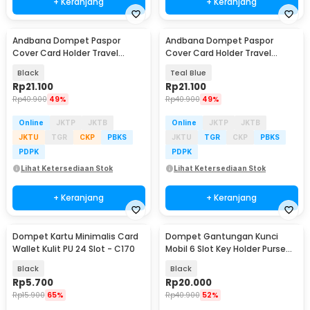
+ Keranjang
+ Keranjang
Andbana Dompet Paspor
Andbana Dompet Paspor
Cover Card Holder Travel
Cover Card Holder Travel
Wallet RFID Blocking - YX79
Wallet RFID Blocking - YX79
Black
Teal Blue
Rp
21.100
Rp
21.100
Rp
40.900
49%
Rp
40.900
49%
Online
JKTP
JKTB
Online
JKTP
JKTB
JKTU
TGR
CKP
PBKS
JKTU
TGR
CKP
PBKS
PDPK
PDPK
Lihat Ketersediaan Stok
Lihat Ketersediaan Stok
+ Keranjang
+ Keranjang
Dompet Kartu Minimalis Card
Dompet Gantungan Kunci
Wallet Kulit PU 24 Slot - C170
Mobil 6 Slot Key Holder Purse
Fashion - SKM0062
Black
Black
Rp
5.700
Rp
20.000
Rp
15.900
65%
Rp
40.900
52%