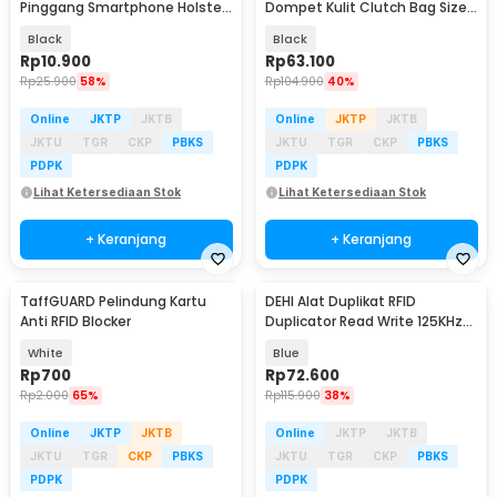
Pinggang Smartphone Holster
Dompet Kulit Clutch Bag Size
Leather - MZ144
Small - HB-005
Black
Black
Rp
10.900
Rp
63.100
Rp
25.900
58%
Rp
104.900
40%
Online
JKTP
JKTB
Online
JKTP
JKTB
JKTU
TGR
CKP
PBKS
JKTU
TGR
CKP
PBKS
PDPK
PDPK
Lihat Ketersediaan Stok
Lihat Ketersediaan Stok
+ Keranjang
+ Keranjang
TaffGUARD Pelindung Kartu
DEHI Alat Duplikat RFID
Anti RFID Blocker
Duplicator Read Write 125KHz
with RFID Tag - DH-125
White
Blue
Rp
700
Rp
72.600
Rp
2.000
65%
Rp
115.900
38%
Online
JKTP
JKTB
Online
JKTP
JKTB
JKTU
TGR
CKP
PBKS
JKTU
TGR
CKP
PBKS
PDPK
PDPK