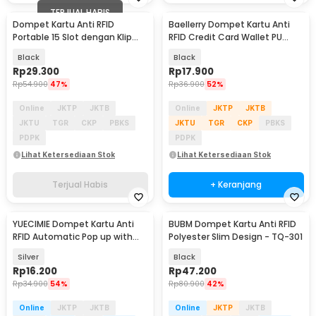
TERJUAL HABIS
Dompet Kartu Anti RFID
Baellerry Dompet Kartu Anti
Portable 15 Slot dengan Klip
RFID Credit Card Wallet PU
Uang
Leather - 012
Black
Black
Rp
29.300
Rp
17.900
Rp
54.900
47%
Rp
36.900
52%
Online
JKTP
JKTB
Online
JKTP
JKTB
JKTU
TGR
CKP
PBKS
JKTU
TGR
CKP
PBKS
PDPK
PDPK
Lihat Ketersediaan Stok
Lihat Ketersediaan Stok
Terjual Habis
+ Keranjang
YUECIMIE Dompet Kartu Anti
BUBM Dompet Kartu Anti RFID
RFID Automatic Pop up with
Polyester Slim Design - TQ-301
Back Pouch - YUE01
Silver
Black
Rp
16.200
Rp
47.200
Rp
34.900
54%
Rp
80.900
42%
Online
JKTP
JKTB
Online
JKTP
JKTB