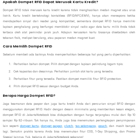
Apakah Dompet RFID Dapat Merusak Kartu Kredit?
Dompet RFID tidak merusak kartu kredit karena tidak menghasilkan medan magnet atau arus
listrik. Kartu kredit berteknologi kontakless (RFID/NFC/EMV), hanya akan merespons ketika
mendapatkan sinyal dari reader yang kompatibel, sementara dompet RFID hanya memiliki
lapisan penghalang yang berfungsi memblokir sinyal radio agar data kartu milik Anda tidak
terbaca oleh alat pemindai jarak jauh. Adapun kerusakan kartu biasanya disebabkan oleh
tekanan fisik, melipat berulang, atau paparan medan magnet kuat.
Cara Memilih Dompet RFID
Sebelum membeli ada baiknya Anda memperhatikan beberapa hal yang perlu diperhatikan:
Perhatikan bahan dompet. Pilih dompet dengan lapisan pelindung logam tipis.
Cek kapasitas dan desainnya. Perhatikan jumlah slot kartu yang tersedia.
Perhatikan fitur yang tersedia. Pastikan dompet memiliki fitur RFID protection.
Pilih dompet RFID sesuai dengan budget Anda.
Berapa Harga Dompet RFID?
Jaga keamanan data paspor dan juga kartu kredit Anda dari pencurian sinyal RFID dengan
menggunakan dompet RFID. Hadir dengan desain minimalis yang memberikan kesan elegan,
dompet RFID di JakartaNotebook bisa didapatkan dengan harga terjangkau mulai dari Rp 10
sampai Rp 82-ribuan. Tak hanya itu, Anda juga bisa menemukan perlengkapan penyimpanan
lain seperti
dompet kartu
,
dompet paspor
,
clutch
,
tas selempang
,
pouch
, dan masih banyak
lagi. Semakin praktis karena Anda bisa menemukan fitur COD, 1-Day Shipping, dan Promo
Spesial lainnya. Yuk, belanja di JakartaNotebook sekarang!