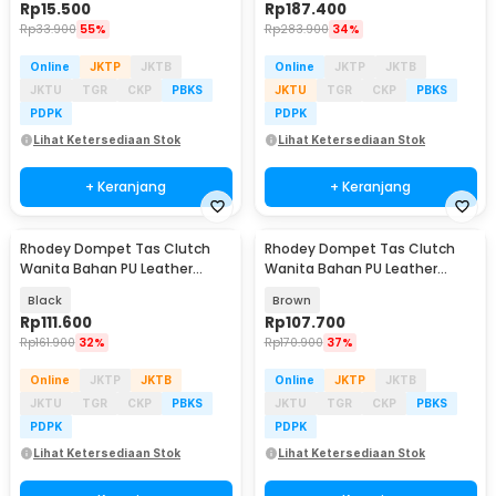
Rp
15.500
Rp
187.400
Rp
33.900
55%
Rp
283.900
34%
Online
JKTP
JKTB
Online
JKTP
JKTB
JKTU
TGR
CKP
PBKS
JKTU
TGR
CKP
PBKS
PDPK
PDPK
Lihat Ketersediaan Stok
Lihat Ketersediaan Stok
+ Keranjang
+ Keranjang
Rhodey Dompet Tas Clutch
Rhodey Dompet Tas Clutch
Wanita Bahan PU Leather
Wanita Bahan PU Leather
Minimalis Elegan - 007
Minimalis Elegan - 007
Black
Brown
Rp
111.600
Rp
107.700
Rp
161.900
32%
Rp
170.900
37%
Online
JKTP
JKTB
Online
JKTP
JKTB
JKTU
TGR
CKP
PBKS
JKTU
TGR
CKP
PBKS
PDPK
PDPK
Lihat Ketersediaan Stok
Lihat Ketersediaan Stok