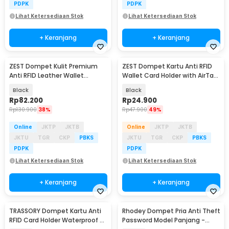
PDPK
PDPK
Lihat Ketersediaan Stok
Lihat Ketersediaan Stok
+ Keranjang
+ Keranjang
ZEST Dompet Kulit Premium
ZEST Dompet Kartu Anti RFID
Anti RFID Leather Wallet
Wallet Card Holder with AirTag
Passport Holder - YPZ-509
- TQ-319
Black
Black
Rp
82.200
Rp
24.900
Rp
130.900
38%
Rp
47.900
49%
Online
JKTP
JKTB
Online
JKTP
JKTB
JKTU
TGR
CKP
PBKS
JKTU
TGR
CKP
PBKS
PDPK
PDPK
Lihat Ketersediaan Stok
Lihat Ketersediaan Stok
+ Keranjang
+ Keranjang
TRASSORY Dompet Kartu Anti
Rhodey Dompet Pria Anti Theft
RFID Card Holder Waterproof -
Password Model Panjang -