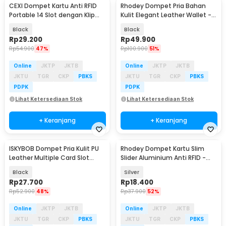
CEXI Dompet Kartu Anti RFID
Rhodey Dompet Pria Bahan
Baru
Portable 14 Slot dengan Klip
Kulit Elegant Leather Wallet -
Uang - 015
D9159
Black
Black
Rp
29.200
Rp
49.900
Rp
54.900
47%
Rp
100.900
51%
Online
JKTP
JKTB
Online
JKTP
JKTB
JKTU
TGR
CKP
PBKS
JKTU
TGR
CKP
PBKS
PDPK
PDPK
Lihat Ketersediaan Stok
Lihat Ketersediaan Stok
+ Keranjang
+ Keranjang
ISKYBOB Dompet Pria Kulit PU
Rhodey Dompet Kartu Slim
Leather Multiple Card Slot
Slider Aluminium Anti RFID -
9.5x12cm - ISKY-12
G883
Black
Silver
Rp
27.700
Rp
18.400
Rp
52.900
48%
Rp
37.900
52%
Online
JKTP
JKTB
Online
JKTP
JKTB
JKTU
TGR
CKP
PBKS
JKTU
TGR
CKP
PBKS