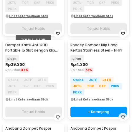
JKTU
TGR
CKP
PBKS
JKTU
TGR
CKP
PBKS
PDPK
PDPK
Lihat Ketersediaan Stok
Lihat Ketersediaan Stok
Terjual Habis
Terjual Habis
TERJUAL HABIS
Dompet Kartu Anti RFID
Rhodey Dompet Klip Uang
Portable 15 Slot dengan Klip
Kertas Stainless Steel - HHYF
Uang
Black
Silver
Rp
29.300
Rp
4.300
Rp
54.900
47%
Rp
15.900
73%
Online
JKTP
JKTB
Online
JKTP
JKTB
JKTU
TGR
CKP
PBKS
JKTU
TGR
CKP
PBKS
PDPK
PDPK
Lihat Ketersediaan Stok
Lihat Ketersediaan Stok
Terjual Habis
+ Keranjang
Andbana Dompet Paspor
Andbana Dompet Paspor