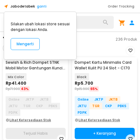
Jabodetabek
ganti
Order Tracking
Silakan ubah lokasi store sesuai
dengan lokasi Anda.
"dompet stnk"
236
Produk
Mengerti
Filter
Urutkan
TERJUAL HABIS
Sewish & Rich Dompet STNK
Dompet Kartu Minimalis Card
Mobil Motor Gantungan Kunci
Wallet Kulit PU 24 Slot - C170
Car Keyring 1PCS - SR15
Mix Color
Black
Rp
41.400
Rp
5.700
Rp
71.900
43%
Rp
15.900
65%
Online
JKTP
JKTB
Online
JKTP
JKTB
JKTU
TGR
CKP
PBKS
JKTU
TGR
CKP
PBKS
PDPK
PDPK
Lihat Ketersediaan Stok
Lihat Ketersediaan Stok
Terjual Habis
+ Keranjang