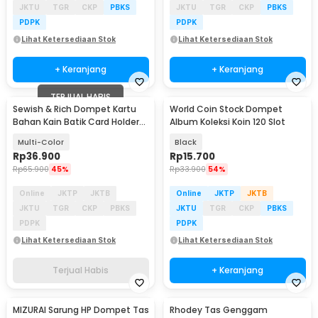
JKTU
TGR
CKP
PBKS
JKTU
TGR
CKP
PBKS
PDPK
PDPK
Lihat Ketersediaan Stok
Lihat Ketersediaan Stok
+ Keranjang
+ Keranjang
TERJUAL HABIS
Sewish & Rich Dompet Kartu
World Coin Stock Dompet
Bahan Kain Batik Card Holder
Album Koleksi Koin 120 Slot
20 Slot - SR11
Multi-Color
Black
Rp
36.900
Rp
15.700
Rp
65.900
45%
Rp
33.900
54%
Online
JKTP
JKTB
Online
JKTP
JKTB
JKTU
TGR
CKP
PBKS
JKTU
TGR
CKP
PBKS
PDPK
PDPK
Lihat Ketersediaan Stok
Lihat Ketersediaan Stok
Terjual Habis
+ Keranjang
MIZURAI Sarung HP Dompet Tas
Rhodey Tas Genggam