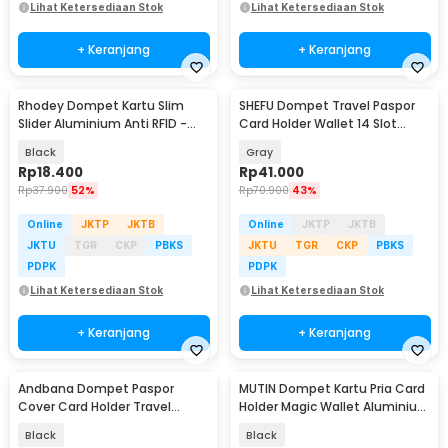
Lihat Ketersediaan Stok
Lihat Ketersediaan Stok
+ Keranjang
+ Keranjang
Rhodey Dompet Kartu Slim
SHEFU Dompet Travel Paspor
Slider Aluminium Anti RFID -
Card Holder Wallet 14 Slot
G883
Waterproof - YP21
Black
Gray
Rp
18.400
Rp
41.000
Rp
37.900
52%
Rp
70.900
43%
Online
JKTP
JKTB
Online
JKTP
JKTB
JKTU
TGR
CKP
PBKS
JKTU
TGR
CKP
PBKS
PDPK
PDPK
Lihat Ketersediaan Stok
Lihat Ketersediaan Stok
+ Keranjang
+ Keranjang
Andbana Dompet Paspor
MUTIN Dompet Kartu Pria Card
Cover Card Holder Travel
Holder Magic Wallet Aluminium
Wallet RFID Blocking - YX79
- MT-183
Black
Black