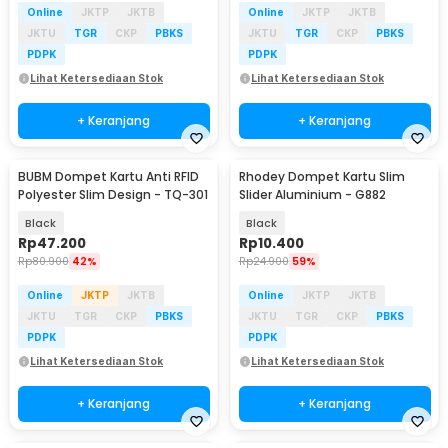
Online
JKTP
JKTB
Online
JKTP
JKTB
JKTU
TGR
CKP
PBKS
JKTU
TGR
CKP
PBKS
PDPK
PDPK
Lihat Ketersediaan Stok
Lihat Ketersediaan Stok
+ Keranjang
+ Keranjang
BUBM Dompet Kartu Anti RFID
Rhodey Dompet Kartu Slim
Polyester Slim Design - TQ-301
Slider Aluminium - G882
Black
Black
Rp
47.200
Rp
10.400
Rp
80.900
42%
Rp
24.900
59%
Online
JKTP
JKTB
Online
JKTP
JKTB
JKTU
TGR
CKP
PBKS
JKTU
TGR
CKP
PBKS
PDPK
PDPK
Lihat Ketersediaan Stok
Lihat Ketersediaan Stok
+ Keranjang
+ Keranjang