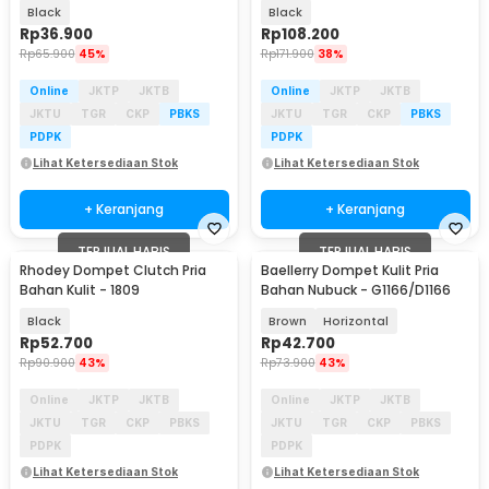
TR10
A0113
Black
Black
Rp
36.900
Rp
108.200
Rp
65.900
45%
Rp
171.900
38%
Online
JKTP
JKTB
Online
JKTP
JKTB
JKTU
TGR
CKP
PBKS
JKTU
TGR
CKP
PBKS
PDPK
PDPK
Lihat Ketersediaan Stok
Lihat Ketersediaan Stok
+ Keranjang
+ Keranjang
TERJUAL HABIS
TERJUAL HABIS
Rhodey Dompet Clutch Pria
Baellerry Dompet Kulit Pria
Bahan Kulit - 1809
Bahan Nubuck - G1166/D1166
Black
Brown
Horizontal
Rp
52.700
Rp
42.700
Rp
90.900
43%
Rp
73.900
43%
Online
JKTP
JKTB
Online
JKTP
JKTB
JKTU
TGR
CKP
PBKS
JKTU
TGR
CKP
PBKS
PDPK
PDPK
Lihat Ketersediaan Stok
Lihat Ketersediaan Stok