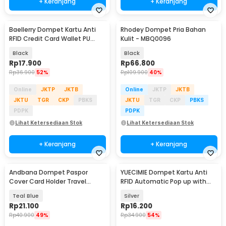
+ Keranjang
+ Keranjang
Baellerry Dompet Kartu Anti
Rhodey Dompet Pria Bahan
RFID Credit Card Wallet PU
Kulit - MBQ0096
Leather - 012
Black
Black
Rp
17.900
Rp
66.800
Rp
36.900
52%
Rp
109.900
40%
Online
JKTP
JKTB
Online
JKTP
JKTB
JKTU
TGR
CKP
PBKS
JKTU
TGR
CKP
PBKS
PDPK
PDPK
Lihat Ketersediaan Stok
Lihat Ketersediaan Stok
+ Keranjang
+ Keranjang
Andbana Dompet Paspor
YUECIMIE Dompet Kartu Anti
Cover Card Holder Travel
RFID Automatic Pop up with
Wallet RFID Blocking - YX79
Back Pouch - YUE01
Teal Blue
Silver
Rp
21.100
Rp
16.200
Rp
40.900
49%
Rp
34.900
54%