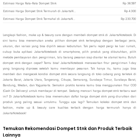
Estimasi Harga Rata-Rata Dompet Stnk
Rp
36.597
Estimasi Harga Dompet Stnk Termurah di JakartaNotebook
Rp
4.300
Estimasi Harga Dompet Stnk Termahal di JakartaNotebook
Rp
230.700
Lengkapi fashion, make up & beauty care dengan membeli dompet stnk di JakartaNotebook. Di
sini kamu bisa menemukan aneka pilihan dompet stnk terlengkap dengan berbagai jenis,
ukuran, dan variasi yang bisa dipilih sesuai kebutuhan. Tak perlu repot pergi ke luar rumah,
cukup buka aplikasi JakartaNotebook di smartphone, pilih produk yang dibutuhkan, pilih
metode pembayaran dan pengiriman, lalu barang pesanan siap diantar ke alamat kamu. Butuh
dompet stnk dengan cepat? Tentu bisa! JakartaNotebook menawarkan fitur pengiriman 1-day
yang langsung diproses setelah kamu membayar pesanan. Tak hanya itu, kamu juga bisa
membeli dan mengecek kondisi dompet stnk secara langsung di toko cabang yang terletak di
Jakarta Barat, Jakarta Utara, Tangerang, Cikupa, Semarang, Surabaya Timur, Surabaya Barat,
Bandung, Medan, dan Yogyakarta. Semakin praktis karena kamu bisa menggunakan fitur COD
(Cash On Delivery) untuk membayar di tempat. Sedang mencari harga dompet stnk terbaru saat
ini? Di JakartaNotebook kamu bisa menemukan daftar harga dompet stnk yang diurutkan dari
produk yang paling sesuai untukmu. Tunggu apa lagi? Temukan koleksi dompet stnk dan
fashion, make up & beauty care kualitas terbaik dengan harga termurah hanya di
JakartaNotebook!
Temukan Rekomendasi Dompet Stnk dan Produk Terbaik
Lainnya