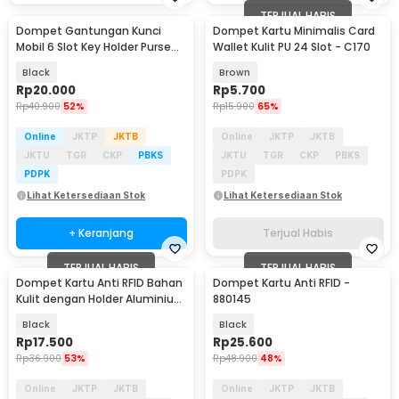
TERJUAL HABIS
Dompet Gantungan Kunci
Dompet Kartu Minimalis Card
Mobil 6 Slot Key Holder Purse
Wallet Kulit PU 24 Slot - C170
Fashion - SKM0062
Black
Brown
Rp
20.000
Rp
5.700
Rp
40.900
52%
Rp
15.900
65%
Online
JKTP
JKTB
Online
JKTP
JKTB
JKTU
TGR
CKP
PBKS
JKTU
TGR
CKP
PBKS
PDPK
PDPK
Lihat Ketersediaan Stok
Lihat Ketersediaan Stok
+ Keranjang
Terjual Habis
TERJUAL HABIS
TERJUAL HABIS
Dompet Kartu Anti RFID Bahan
Dompet Kartu Anti RFID -
Kulit dengan Holder Aluminium
880145
- KB-005
Black
Black
Rp
17.500
Rp
25.600
Rp
36.900
53%
Rp
48.900
48%
Online
JKTP
JKTB
Online
JKTP
JKTB