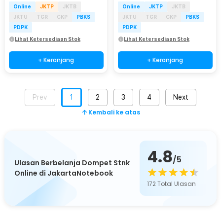
Online
JKTP
JKTB
Online
JKTP
JKTB
JKTU
TGR
CKP
PBKS
JKTU
TGR
CKP
PBKS
PDPK
PDPK
Lihat Ketersediaan Stok
Lihat Ketersediaan Stok
+ Keranjang
+ Keranjang
Prev
1
2
3
4
Next
Kembali ke atas
4.8
/5
Ulasan Berbelanja Dompet Stnk
Online di JakartaNotebook
172
Total Ulasan