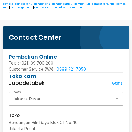
dompet
|
dompet kartu
|
dompet pria
|
dompet partisu
|
dompet kuli
|
dompet kartu rfis
|
dompet
kulit
|
dompet gabtung
|
dompet rfid
|
dompet kartu aluminiun
Contact Center
Pembelian Online
Telp : (021) 39 700 200
Customer Service (WA) :
0899 721 7050
Toko Kami
Jabodetabek
Ganti
Lokasi
Jakarta Pusat
Toko
Bendungan Hilir Raya Blok G1 No. 10
Jakarta Pusat