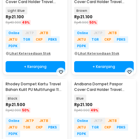
Cover Card Holder Travel
Cover Card Holder Travel
Wallet RFID Blocking - YX79
Wallet RFID Blocking - YX79
Light Blue
Brown
Rp
21.100
Rp
21.100
Rp
40.900
49%
Rp
41.900
50%
Online
JKTP
JKTB
Online
JKTP
JKTB
JKTU
TGR
CKP
PBKS
JKTU
TGR
CKP
PBKS
PDPK
PDPK
Lihat Ketersediaan Stok
Lihat Ketersediaan Stok
+ Keranjang
+ Keranjang
Rhodey Dompet Kartu Travel
Andbana Dompet Paspor
Bahan Kulit PU Multifungsi 11
Cover Card Holder Travel
Slot Slim - 880145
Wallet RFID Blocking - YX79
Black
Blue
Rp
21.500
Rp
21.100
Rp
42.900
50%
Rp
40.900
49%
Online
JKTP
JKTB
Online
JKTP
JKTB
JKTU
TGR
CKP
PBKS
JKTU
TGR
CKP
PBKS
PDPK
PDPK