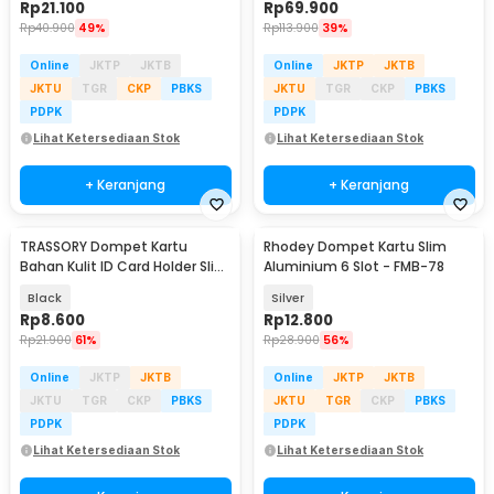
Rp
21.100
Rp
69.900
Rp
40.900
49%
Rp
113.900
39%
Online
JKTP
JKTB
Online
JKTP
JKTB
JKTU
TGR
CKP
PBKS
JKTU
TGR
CKP
PBKS
PDPK
PDPK
Lihat Ketersediaan Stok
Lihat Ketersediaan Stok
+ Keranjang
+ Keranjang
TRASSORY Dompet Kartu
Rhodey Dompet Kartu Slim
Bahan Kulit ID Card Holder Slim
Aluminium 6 Slot - FMB-78
Design - 1003
Black
Silver
Rp
8.600
Rp
12.800
Rp
21.900
61%
Rp
28.900
56%
Online
JKTP
JKTB
Online
JKTP
JKTB
JKTU
TGR
CKP
PBKS
JKTU
TGR
CKP
PBKS
PDPK
PDPK
Lihat Ketersediaan Stok
Lihat Ketersediaan Stok