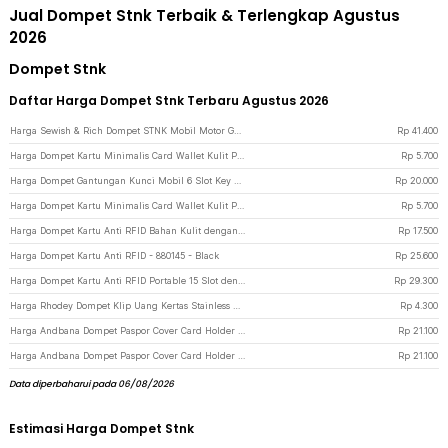
Jual Dompet Stnk Terbaik & Terlengkap Agustus
2026
Dompet Stnk
Daftar Harga Dompet Stnk Terbaru Agustus 2026
Harga Sewish & Rich Dompet STNK Mobil Motor Gantungan Kunci Car Keyring 1PCS - SR15 - Mix Color
Rp
41.400
Harga Dompet Kartu Minimalis Card Wallet Kulit PU 24 Slot - C170 - Black
Rp
5.700
Harga Dompet Gantungan Kunci Mobil 6 Slot Key Holder Purse Fashion - SKM0062 - Black
Rp
20.000
Harga Dompet Kartu Minimalis Card Wallet Kulit PU 24 Slot - C170 - Brown
Rp
5.700
Harga Dompet Kartu Anti RFID Bahan Kulit dengan Holder Aluminium - KB-005 - Black
Rp
17.500
Harga Dompet Kartu Anti RFID - 880145 - Black
Rp
25.600
Harga Dompet Kartu Anti RFID Portable 15 Slot dengan Klip Uang - Black
Rp
29.300
Harga Rhodey Dompet Klip Uang Kertas Stainless Steel - HHYF - Silver
Rp
4.300
Harga Andbana Dompet Paspor Cover Card Holder Travel Wallet RFID Blocking - YX79 - Light Blue
Rp
21.100
Harga Andbana Dompet Paspor Cover Card Holder Travel Wallet RFID Blocking - YX79 - Brown
Rp
21.100
Data diperbaharui pada 06/08/2026
Estimasi Harga Dompet Stnk