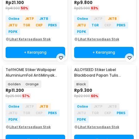
Rp
21.100
Rp
9.800
Rp
41.900
50%
Rp
25.900
63%
Online
JKTP
JKTB
Online
JKTP
JKTB
JKTU
TGR
CKP
PBKS
JKTU
TGR
CKP
PBKS
PDPK
PDPK
Lihat Ketersediaan Stok
Lihat Ketersediaan Stok
+ Keranjang
+ Keranjang
TaffHOME Stiker Wallpaper
ALLOYSEED Stiker Label
AluminiumFoil AntiMinyak
Blackboard Papan Tulis
Waterproof 100x60cm - YK-292
Removable 50 PCS - TH002
Golden
Orange
Black
Rp
11.200
Rp
9.300
Rp
25.900
57%
Rp
22.900
60%
Online
JKTP
JKTB
Online
JKTP
JKTB
JKTU
TGR
CKP
PBKS
JKTU
TGR
CKP
PBKS
PDPK
PDPK
Lihat Ketersediaan Stok
Lihat Ketersediaan Stok