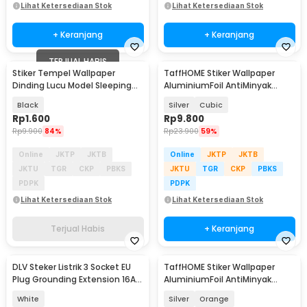
Lihat Ketersediaan Stok
Lihat Ketersediaan Stok
+ Keranjang
+ Keranjang
TERJUAL HABIS
Stiker Tempel Wallpaper
TaffHOME Stiker Wallpaper
Dinding Lucu Model Sleeping
AluminiumFoil AntiMinyak
Cat
Waterproof 100x60cm - YK-292
Black
Silver
Cubic
Rp
1.600
Rp
9.800
Rp
9.900
84%
Rp
23.900
59%
Online
JKTP
JKTB
Online
JKTP
JKTB
JKTU
TGR
CKP
PBKS
JKTU
TGR
CKP
PBKS
PDPK
PDPK
Lihat Ketersediaan Stok
Lihat Ketersediaan Stok
Terjual Habis
+ Keranjang
DLV Steker Listrik 3 Socket EU
TaffHOME Stiker Wallpaper
Plug Grounding Extension 16A
AluminiumFoil AntiMinyak
250V 3680W - B3-1G
Waterproof 100x60cm - YK-292
White
Silver
Orange