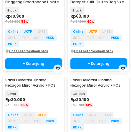
Pinggang Smartphone Holster
Dompet Kulit Clutch Bag Size
Leather - MZ144
Small - HB-005
Black
Black
Rp
10.900
Rp
63.100
Rp
25.900
58%
Rp
104.900
40%
Online
JKTP
JKTB
Online
JKTP
JKTB
JKTU
TGR
CKP
PBKS
JKTU
TGR
CKP
PBKS
PDPK
PDPK
Lihat Ketersediaan Stok
Lihat Ketersediaan Stok
+ Keranjang
+ Keranjang
Stiker Dekorasi Dinding
Stiker Dekorasi Dinding
Hexagon Mirror Acrylic 7 PCS
Hexagon Mirror Acrylic 7 PCS
Silver
Golden
Rp
20.000
Rp
20.100
Rp
39.900
50%
Rp
40.900
51%
Online
JKTP
JKTB
Online
JKTP
JKTB
JKTU
TGR
CKP
PBKS
JKTU
TGR
CKP
PBKS
PDPK
PDPK