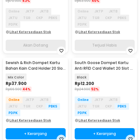
Rp
70.900
43%
Rp
63.900
45%
Online
JKTP
JKTB
Online
JKTP
JKTB
JKTU
TGR
CKP
PBKS
JKTU
TGR
CKP
PBKS
PDPK
PDPK
Lihat Ketersediaan Stok
Lihat Ketersediaan Stok
Akan Datang
Terjual Habis
Sewish & Rich Dompet Kartu
South Goose Dompet Kartu
Bahan Kain Card Holder 20 Slot
Anti RFID Card Wallet 20 Slot -
- SR2
SG300
Mix Color
Black
Rp
37.900
Rp
12.200
Rp
66.900
44%
Rp
24.900
52%
Online
JKTP
JKTB
Online
JKTP
JKTB
JKTU
TGR
CKP
PBKS
JKTU
TGR
CKP
PBKS
PDPK
PDPK
Lihat Ketersediaan Stok
Lihat Ketersediaan Stok
+ Keranjang
+ Keranjang