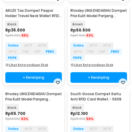
AKUZE Tas Dompet Paspor
Rhodey LINGZHIDAISHU Dompet
Holder Travel Neck Wallet RFID
Pria Kulit Model Panjang
Blocking - YT15
Vintage Handbag - RH21
Black
Brown
Rp
36.600
Rp
50.600
Rp
65.900
45%
Rp
87.900
43%
Online
JKTP
JKTB
Online
JKTP
JKTB
JKTU
TGR
CKP
PBKS
JKTU
TGR
CKP
PBKS
PDPK
PDPK
Lihat Ketersediaan Stok
Lihat Ketersediaan Stok
+ Keranjang
+ Keranjang
Rhodey LINGZHIDAISHU Dompet
South Goose Dompet Kartu
Pria Kulit Model Panjang
Anti RFID Card Wallet - 56118
Vintage Handbag - RH21
Black
Black
Rp
55.700
Rp
12.100
Rp
94.900
42%
Rp
25.900
54%
Online
JKTP
JKTB
Online
JKTP
JKTB