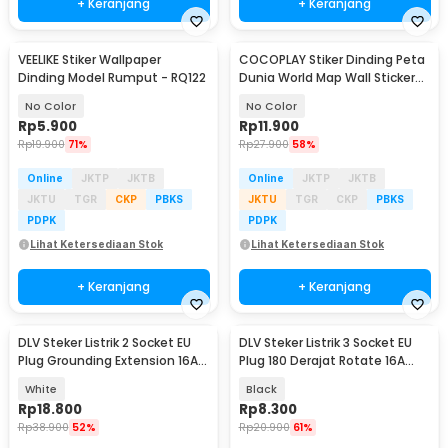
+ Keranjang
+ Keranjang
VEELIKE Stiker Wallpaper
COCOPLAY Stiker Dinding Peta
Dinding Model Rumput - RQ122
Dunia World Map Wall Sticker
Dekorasi - AY9133
No Color
No Color
Rp
5.900
Rp
11.900
Rp
19.900
71%
Rp
27.900
58%
Online
JKTP
JKTB
Online
JKTP
JKTB
JKTU
TGR
CKP
PBKS
JKTU
TGR
CKP
PBKS
PDPK
PDPK
Lihat Ketersediaan Stok
Lihat Ketersediaan Stok
+ Keranjang
+ Keranjang
DLV Steker Listrik 2 Socket EU
DLV Steker Listrik 3 Socket EU
Plug Grounding Extension 16A
Plug 180 Derajat Rotate 16A
250V 3500W - B2-1G
250V 4000W - HK338
White
Black
Rp
18.800
Rp
8.300
Rp
38.900
52%
Rp
20.900
61%