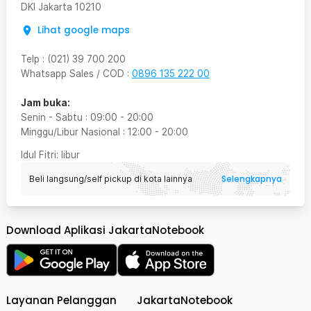
DKI Jakarta
10210
Lihat google maps
Telp
:
(021) 39 700 200
Whatsapp Sales / COD
:
0896 135 222 00
Jam buka:
Senin - Sabtu
:
09:00
-
20:00
Minggu/Libur Nasional
:
12:00
-
20:00
Idul Fitri
: libur
Selengkapnya
Beli langsung/self pickup di kota lainnya
Download Aplikasi JakartaNotebook
Layanan Pelanggan
JakartaNotebook