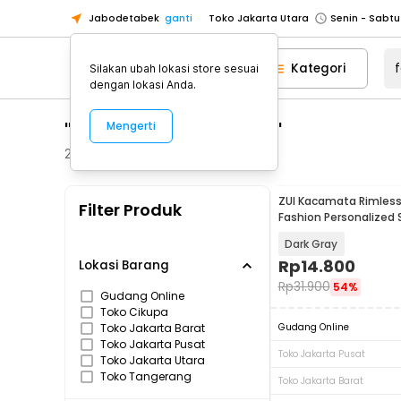
Jabodetabek
ganti
Toko Jakarta Utara
Toko Tangerang
Kategori
Silakan ubah lokasi store sesuai
Toko Cikupa
dengan lokasi Anda.
Pick n Go Jakarta Barat
Senin - J
"fashion pria wanita"
Mengerti
Pick n Go Bekasi
Senin - Jumat (08
Pick n Go Depok
Senin - Jumat (08
265
Produk
Toko Jakarta Pusat
Senin - Sabtu
ZUI Kacamata Rimless
Filter Produk
Toko Jakarta Barat
Senin - Sabtu
Fashion Personalized 
Z-125
Toko Jakarta Utara
Dark Gray
Toko Tangerang
Rp
14.800
Lokasi Barang
Rp
31.900
54%
Toko Cikupa
Gudang Online
Toko Cikupa
Pick n Go Jakarta Barat
Senin - J
Toko Jakarta Barat
Gudang Online
Pick n Go Bekasi
Senin - Jumat (08
Toko Jakarta Pusat
Toko Jakarta Pusat
Toko Jakarta Utara
Pick n Go Depok
Senin - Jumat (08
Toko Tangerang
Toko Jakarta Barat