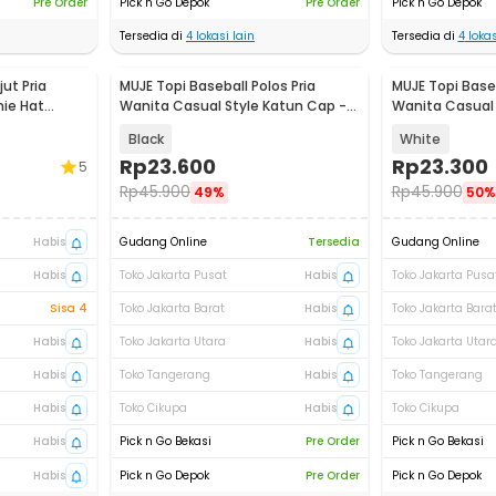
Pre Order
Pick n Go Depok
Pre Order
Pick n Go Depok
Tersedia di
4
lokasi lain
Tersedia di
4
lokas
ut Pria
MUJE Topi Baseball Polos Pria
MUJE Topi Baseb
nie Hat
Wanita Casual Style Katun Cap -
Wanita Casual 
F200
F200
Black
White
Rp
23.600
Rp
23.300
5
Rp
45.900
Rp
45.900
49%
50%
Habis
Gudang Online
Tersedia
Gudang Online
Habis
Toko Jakarta Pusat
Habis
Toko Jakarta Pusa
Sisa 4
Toko Jakarta Barat
Habis
Toko Jakarta Bara
Habis
Toko Jakarta Utara
Habis
Toko Jakarta Utar
Habis
Toko Tangerang
Habis
Toko Tangerang
Habis
Toko Cikupa
Habis
Toko Cikupa
Habis
Pick n Go Bekasi
Pre Order
Pick n Go Bekasi
Habis
Pick n Go Depok
Pre Order
Pick n Go Depok