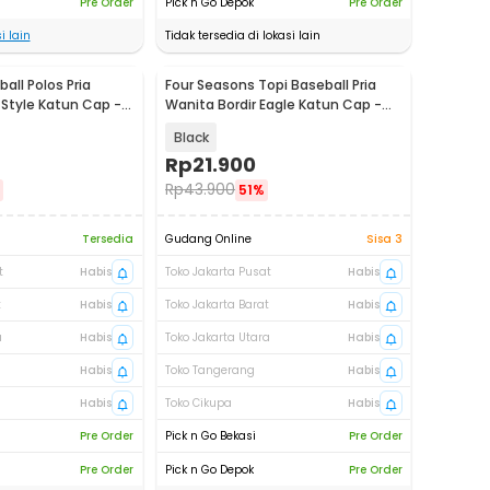
Pre Order
Pick n Go Depok
Pre Order
i lain
Tidak tersedia di lokasi lain
all Polos Pria
Four Seasons Topi Baseball Pria
Style Katun Cap -
Wanita Bordir Eagle Katun Cap -
FS60
Black
Rp
21.900
Rp
43.900
51%
Tersedia
Gudang Online
Sisa 3
t
Habis
Toko Jakarta Pusat
Habis
t
Habis
Toko Jakarta Barat
Habis
a
Habis
Toko Jakarta Utara
Habis
Habis
Toko Tangerang
Habis
Habis
Toko Cikupa
Habis
Pre Order
Pick n Go Bekasi
Pre Order
Pre Order
Pick n Go Depok
Pre Order