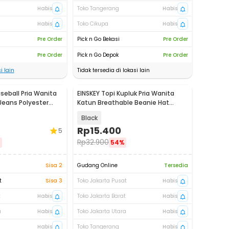
Habis
Toko Tangerang
Habis
Habis
Toko Cikupa
Habis
Pre Order
Pick n Go Bekasi
Pre Order
Pre Order
Pick n Go Depok
Pre Order
i lain
Tidak tersedia di lokasi lain
seball Pria Wanita
EINSKEY Topi Kupluk Pria Wanita
Jeans Polyester
Katun Breathable Beanie Hat
Outdoor - EC002
Black
Rp
15.400
5
Rp
32.900
%
54%
Sisa 2
Gudang Online
Tersedia
t
Sisa 3
Toko Jakarta Pusat
Habis
t
Habis
Toko Jakarta Barat
Habis
a
Habis
Toko Jakarta Utara
Habis
Habis
Toko Tangerang
Habis