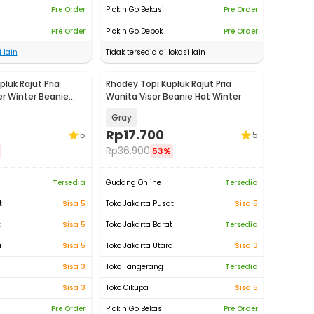
Pre Order
Pick n Go Bekasi
Pre Order
Pre Order
Pick n Go Depok
Pre Order
 lain
Tidak tersedia di lokasi lain
luk Rajut Pria
Rhodey Topi Kupluk Rajut Pria
er Winter Beanie
Wanita Visor Beanie Hat Winter
Gray
Rp
17.700
5
5
Rp
36.900
53%
Tersedia
Gudang Online
Tersedia
t
Sisa 5
Toko Jakarta Pusat
Sisa 5
t
Sisa 5
Toko Jakarta Barat
Tersedia
a
Sisa 5
Toko Jakarta Utara
Sisa 3
Sisa 3
Toko Tangerang
Tersedia
Sisa 3
Toko Cikupa
Sisa 5
Pre Order
Pick n Go Bekasi
Pre Order