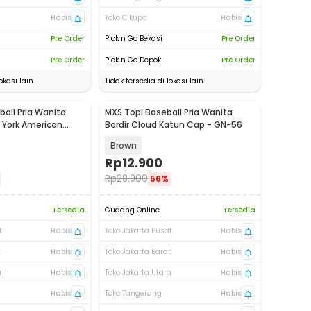
Habis
Toko Cikupa
Habis
Pre Order
Pick n Go Bekasi
Pre Order
Pre Order
Pick n Go Depok
Pre Order
okasi lain
Tidak tersedia di lokasi lain
all Pria Wanita
MXS Topi Baseball Pria Wanita
w York American
Bordir Cloud Katun Cap - GN-56
20
Brown
Rp
12.900
Rp
28.900
56%
Tersedia
Gudang Online
Tersedia
t
Habis
Toko Jakarta Pusat
Habis
t
Habis
Toko Jakarta Barat
Habis
a
Habis
Toko Jakarta Utara
Habis
Habis
Toko Tangerang
Habis