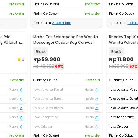
Pre Order
Pick n Go Bekasi
Pre Order
Pick n Go Bekasi
Pre Order
Pick n Go Depok
Pre Order
Pick n Go Depok
n
Tersedia di
2
lokasi lain
Tersedia di
1
lokasi
 Pria
Maibo Tas Selempang Pria Wanita
Rhodey Topi Kup
g PU Leather
Messenger Casual Bag Canvas
Wanita Poliest
Printing - 1125
Hat - R54
Black
Black
Rp
59.900
Rp
11.800
5
Rp
148.900
Rp
26.900
60%
57%
Tersedia
Gudang Online
Tersedia
Gudang Online
Habis
Toko Jakarta Pusat
Habis
Toko Jakarta Pusa
Habis
Toko Jakarta Barat
Habis
Toko Jakarta Bara
Habis
Toko Jakarta Utara
Habis
Toko Jakarta Utar
Habis
Toko Tangerang
Habis
Toko Tangerang
Habis
Toko Cikupa
Habis
Toko Cikupa
Pre Order
Pick n Go Bekasi
Pre Order
Pick n Go Bekasi