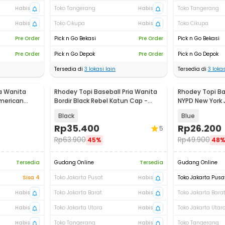
Habis
Toko Tangerang
Habis
Toko Tangerang
Habis
Toko Cikupa
Habis
Toko Cikupa
Pre Order
Pick n Go Bekasi
Pre Order
Pick n Go Bekasi
Pre Order
Pick n Go Depok
Pre Order
Pick n Go Depok
Tersedia di
3
lokasi lain
Tersedia di
3
lokas
ia Wanita
Rhodey Topi Baseball Pria Wanita
Rhodey Topi Ba
American
Bordir Black Rebel Katun Cap -
NYPD New York 
MZ004
Cap - S8R
Black
Blue
Rp
35.400
Rp
26.200
5
Rp
63.900
Rp
49.900
45%
48
Tersedia
Gudang Online
Tersedia
Gudang Online
Sisa 4
Toko Jakarta Pusat
Habis
Toko Jakarta Pusa
Habis
Toko Jakarta Barat
Habis
Toko Jakarta Bara
Habis
Toko Jakarta Utara
Habis
Toko Jakarta Utar
Habis
Toko Tangerang
Habis
Toko Tangerang