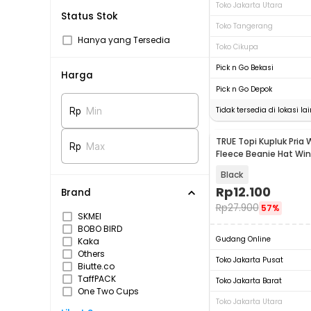
Toko Jakarta Utara
Status Stok
Toko Tangerang
Hanya yang Tersedia
Toko Cikupa
Pick n Go Bekasi
Harga
Pick n Go Depok
Tidak tersedia di lokasi lai
Rp
Min
TRUE Topi Kupluk Pria 
Rp
Max
Fleece Beanie Hat Win
Black
Rp
12.100
Brand
Rp
27.900
57%
SKMEI
BOBO BIRD
Gudang Online
Kaka
Others
Toko Jakarta Pusat
Biutte.co
TaffPACK
Toko Jakarta Barat
One Two Cups
Toko Jakarta Utara