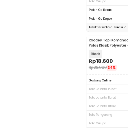
Toko Cikupa
Pick n Go Bekasi
Pick n Go Depok
Tidak tersedia di lokasi lai
Rhodey Topi Komando 
Polos Klasik Polyester 
Black
Rp
18.600
Rp
28.000
34%
Gudang Online
Toko Jakarta Pusat
Toko Jakarta Barat
Toko Jakarta Utara
Toko Tangerang
Toko Cikupa