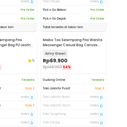
Habis
Toko Cikupa
Habis
Pre Order
Pick n Go Bekasi
Pre Order
Pre Order
Pick n Go Depok
Pre Order
okasi lain
Tidak tersedia di lokasi lain
lempang Pria
Maibo Tas Selempang Pria Wanita
ger Bag PU Leather
Messenger Casual Bag Canvas
Printing - 1125
Army Green
Rp
69.900
5
Rp
148.900
%
54%
Tersedia
Gudang Online
Tersedia
t
Sisa 2
Toko Jakarta Pusat
Sisa 2
t
Habis
Toko Jakarta Barat
Habis
a
Sisa 2
Toko Jakarta Utara
Habis
Habis
Toko Tangerang
Habis
Habis
Toko Cikupa
Habis