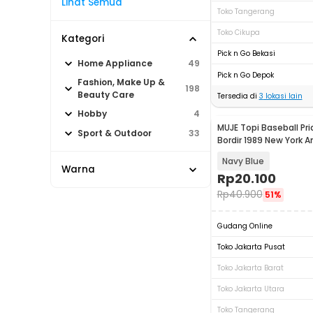
Lihat Semua
Toko Tangerang
Toko Cikupa
Kategori
Pick n Go Bekasi
Home Appliance
49
Pick n Go Depok
Fashion, Make Up &
198
Beauty Care
Tersedia di
3
lokasi lain
Hobby
4
MUJE Topi Baseball Pr
Sport & Outdoor
33
Bordir 1989 New York 
Katun Cap - F220
Navy Blue
Warna
Rp
20.100
Rp
40.900
51%
Gudang Online
Toko Jakarta Pusat
Toko Jakarta Barat
Toko Jakarta Utara
Toko Tangerang