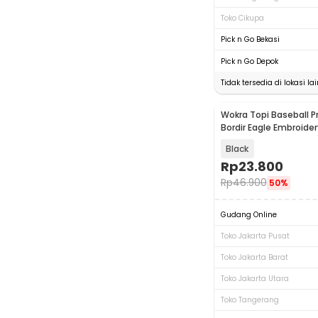
Toko Cikupa
Pick n Go Bekasi
Pick n Go Depok
Tidak tersedia di lokasi lai
Wokra Topi Baseball P
Bordir Eagle Embroider
Cap - F240
Black
Rp
23.800
Rp
46.900
50%
Gudang Online
Toko Jakarta Pusat
Toko Jakarta Barat
Toko Jakarta Utara
Toko Tangerang