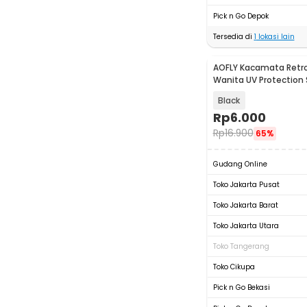
Pick n Go Depok
Tersedia di
1
lokasi lain
AOFLY Kacamata Retro 
Wanita UV Protection
- 1125
Black
Rp
6.000
Rp
16.900
65%
Gudang Online
Toko Jakarta Pusat
Toko Jakarta Barat
Toko Jakarta Utara
Toko Tangerang
Toko Cikupa
Pick n Go Bekasi