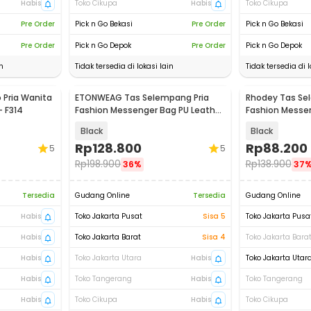
Habis
Toko Cikupa
Habis
Toko Cikupa
Pre Order
Pick n Go Bekasi
Pre Order
Pick n Go Bekasi
Pre Order
Pick n Go Depok
Pre Order
Pick n Go Depok
n
Tidak tersedia di lokasi lain
Tidak tersedia di l
Pria Wanita
ETONWEAG Tas Selempang Pria
Rhodey Tas Se
- F314
Fashion Messenger Bag PU Leather
Fashion Messen
- 9918
- 18067
Black
Black
Rp
128.800
Rp
88.200
5
5
Rp
198.900
Rp
138.900
36%
37
Tersedia
Gudang Online
Tersedia
Gudang Online
Habis
Toko Jakarta Pusat
Sisa 5
Toko Jakarta Pusa
Habis
Toko Jakarta Barat
Sisa 4
Toko Jakarta Bara
Habis
Toko Jakarta Utara
Habis
Toko Jakarta Utar
Habis
Toko Tangerang
Habis
Toko Tangerang
Habis
Toko Cikupa
Habis
Toko Cikupa