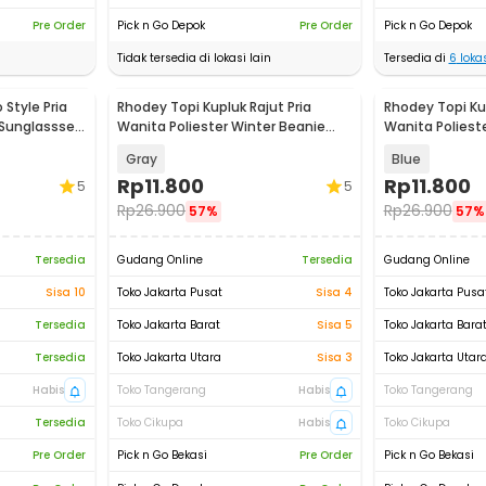
Pre Order
Pick n Go Depok
Pre Order
Pick n Go Depok
Tidak tersedia di lokasi lain
Tersedia di
6
lokas
Style Pria
Rhodey Topi Kupluk Rajut Pria
Rhodey Topi Kup
 Sunglassses
Wanita Poliester Winter Beanie
Wanita Poliest
Hat - R54
Hat - R54
Gray
Blue
Rp
11.800
Rp
11.800
5
5
Rp
26.900
Rp
26.900
57%
57%
Tersedia
Gudang Online
Tersedia
Gudang Online
Sisa 10
Toko Jakarta Pusat
Sisa 4
Toko Jakarta Pusa
Tersedia
Toko Jakarta Barat
Sisa 5
Toko Jakarta Bara
Tersedia
Toko Jakarta Utara
Sisa 3
Toko Jakarta Utar
Habis
Toko Tangerang
Habis
Toko Tangerang
Tersedia
Toko Cikupa
Habis
Toko Cikupa
Pre Order
Pick n Go Bekasi
Pre Order
Pick n Go Bekasi