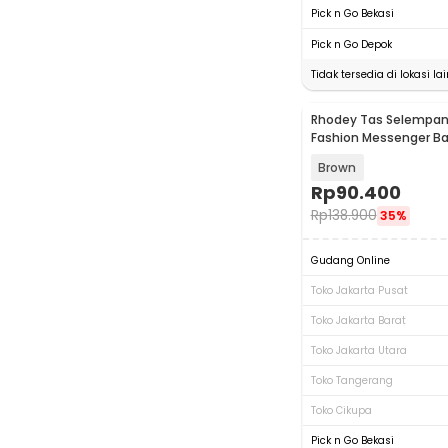
Pick n Go Bekasi
Pick n Go Depok
Tidak tersedia di lokasi lai
Rhodey Tas Selempang
Fashion Messenger Ba
- 18067
Brown
Rp
90.400
Rp
138.900
35%
Gudang Online
Toko Jakarta Pusat
Toko Jakarta Barat
Toko Jakarta Utara
Toko Tangerang
Toko Cikupa
Pick n Go Bekasi