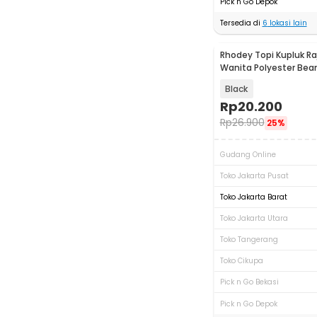
Pick n Go Depok
Tersedia di
6
lokasi lain
Rhodey Topi Kupluk Raj
Wanita Polyester Bea
Winter - EC002
Black
Rp
20.200
Rp
26.900
25%
Gudang Online
Toko Jakarta Pusat
Toko Jakarta Barat
Toko Jakarta Utara
Toko Tangerang
Toko Cikupa
Pick n Go Bekasi
Pick n Go Depok