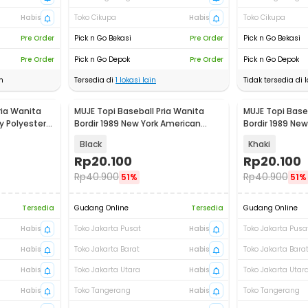
Habis
Toko Cikupa
Habis
Toko Cikupa
Pre Order
Pick n Go Bekasi
Pre Order
Pick n Go Bekasi
Pre Order
Pick n Go Depok
Pre Order
Pick n Go Depok
n
Tersedia di
1
lokasi lain
Tidak tersedia di l
ria Wanita
MUJE Topi Baseball Pria Wanita
MUJE Topi Baseb
y Polyester
Bordir 1989 New York American
Bordir 1989 Ne
Katun Cap - F220
Katun Cap - F2
Black
Khaki
Rp
20.100
Rp
20.100
Rp
40.900
Rp
40.900
51%
51%
Tersedia
Gudang Online
Tersedia
Gudang Online
Habis
Toko Jakarta Pusat
Habis
Toko Jakarta Pusa
Habis
Toko Jakarta Barat
Habis
Toko Jakarta Bara
Habis
Toko Jakarta Utara
Habis
Toko Jakarta Utar
Habis
Toko Tangerang
Habis
Toko Tangerang