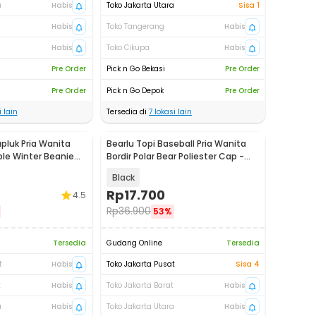
a
Habis
Toko Jakarta Utara
Sisa 1
Habis
Toko Tangerang
Habis
Habis
Toko Cikupa
Habis
Pre Order
Pick n Go Bekasi
Pre Order
Pre Order
Pick n Go Depok
Pre Order
 lain
Tersedia di
7
lokasi lain
pluk Pria Wanita
Bearlu Topi Baseball Pria Wanita
le Winter Beanie
Bordir Polar Bear Poliester Cap -
F230
Black
Rp
17.700
4.5
Rp
36.900
53%
Tersedia
Gudang Online
Tersedia
t
Habis
Toko Jakarta Pusat
Sisa 4
t
Habis
Toko Jakarta Barat
Habis
a
Habis
Toko Jakarta Utara
Habis