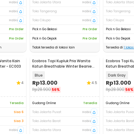
Habis
Toko Jakarta Utara
Habis
Toko Jakarta Utar
Habis
Toko Tangerang
Habis
Toko Tangerang
Habis
Toko Cikupa
Habis
Toko Cikupa
Pre Order
Pick n Go Bekasi
Pre Order
Pick n Go Bekasi
Pre Order
Pick n Go Depok
Pre Order
Pick n Go Depok
n
Tidak tersedia di lokasi lain
Tersedia di
1
lokasi
Wanita Kain
Ecobros Topi Kupluk Pria Wanita
Ecobros Topi Ku
ter - EC003
Katun Breathable Winter Beanie
Katun Breathab
Hat - EC001
Hat - EC001
Blue
Dark Gray
Rp
13.000
Rp
13.000
4
4.5
Rp
28.900
Rp
28.900
56%
56%
Tersedia
Gudang Online
Tersedia
Gudang Online
Sisa 6
Toko Jakarta Pusat
Habis
Toko Jakarta Pusa
Sisa 3
Toko Jakarta Barat
Habis
Toko Jakarta Bara
Habis
Toko Jakarta Utara
Habis
Toko Jakarta Utar