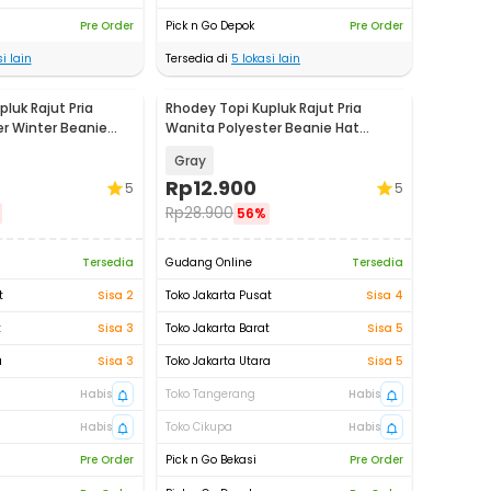
Pre Order
Pick n Go Depok
Pre Order
i lain
Tersedia di
5
lokasi lain
luk Rajut Pria
Rhodey Topi Kupluk Rajut Pria
er Winter Beanie
Wanita Polyester Beanie Hat
Winter - EC002
Gray
Rp
12.900
5
5
Rp
28.900
56%
Tersedia
Gudang Online
Tersedia
t
Sisa 2
Toko Jakarta Pusat
Sisa 4
t
Sisa 3
Toko Jakarta Barat
Sisa 5
a
Sisa 3
Toko Jakarta Utara
Sisa 5
Habis
Toko Tangerang
Habis
Habis
Toko Cikupa
Habis
Pre Order
Pick n Go Bekasi
Pre Order