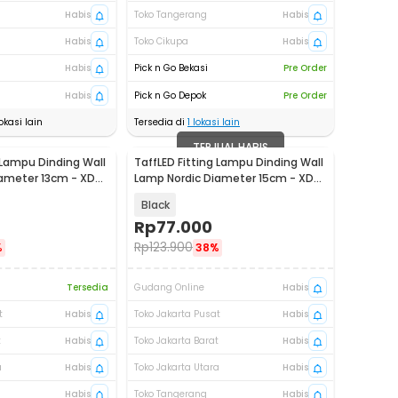
Habis
Toko Tangerang
Habis
Habis
Toko Cikupa
Habis
Habis
Pick n Go Bekasi
Pre Order
Habis
Pick n Go Depok
Pre Order
okasi lain
Tersedia di
1
lokasi lain
TERJUAL HABIS
 Lampu Dinding Wall
TaffLED Fitting Lampu Dinding Wall
ameter 13cm - XD-
Lamp Nordic Diameter 15cm - XD-
2027
Black
Rp
77.000
Rp
123.900
%
38%
Tersedia
Gudang Online
Habis
t
Habis
Toko Jakarta Pusat
Habis
t
Habis
Toko Jakarta Barat
Habis
a
Habis
Toko Jakarta Utara
Habis
Habis
Toko Tangerang
Habis