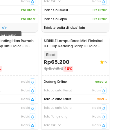
Habis
Toko Cikupa
Habis
Pre Order
Pick n Go Bekasi
Pre Order
Pre Order
Pick n Go Depok
Pre Order
 lain
Tidak tersedia di lokasi lain
UAL HABIS
Dinding Hias Rumah
SIBRILLE Lampu Baca Mini Fleksibel
p 3in1 Color - JS-
LED Clip Reading Lamp 3 Color -
B517-UM
Black
0
Rp
65.200
5
Rp
107.900
%
40%
Habis
Gudang Online
Tersedia
t
Habis
Toko Jakarta Pusat
Habis
t
Habis
Toko Jakarta Barat
Sisa 5
a
Habis
Toko Jakarta Utara
Habis
Habis
Toko Tangerang
Habis
Habis
Toko Cikupa
Habis