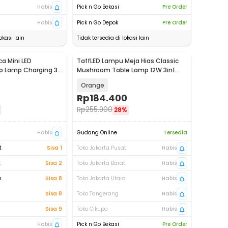
Habis
Pick n Go Bekasi
Pre Order
Habis
Pick n Go Depok
Pre Order
okasi lain
Tidak tersedia di lokasi lain
a Mini LED
TaffLED Lampu Meja Hias Classic
p Lamp Charging 3
Mushroom Table Lamp 12W 3in1
05
Color - QD-1
Orange
Rp
184.400
Rp
255.900
28%
Habis
Gudang Online
Tersedia
t
Sisa 1
Toko Jakarta Pusat
Habis
t
Sisa 2
Toko Jakarta Barat
Habis
a
Sisa 8
Toko Jakarta Utara
Habis
Sisa 8
Toko Tangerang
Habis
Sisa 9
Toko Cikupa
Habis
Habis
Pick n Go Bekasi
Pre Order