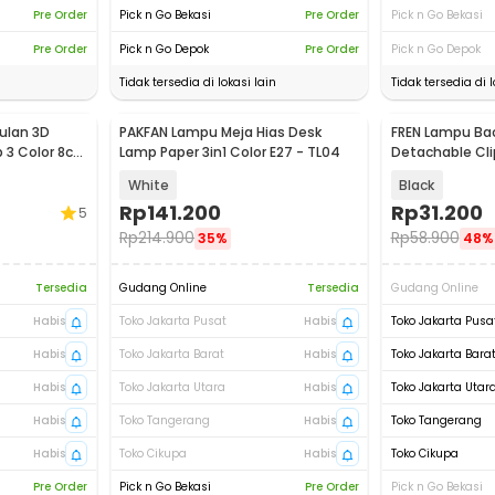
Pre Order
Pick n Go Bekasi
Pre Order
Pick n Go Bekasi
Pre Order
Pick n Go Depok
Pre Order
Pick n Go Depok
Tidak tersedia di lokasi lain
Tidak tersedia di l
ulan 3D
PAKFAN Lampu Meja Hias Desk
FREN Lampu Bac
 3 Color 8cm
Lamp Paper 3in1 Color E27 - TL04
Detachable Cli
Color 3W - JS-
White
Black
Rp
141.200
Rp
31.200
5
Rp
214.900
Rp
58.900
35%
48%
Tersedia
Gudang Online
Tersedia
Gudang Online
Habis
Toko Jakarta Pusat
Habis
Toko Jakarta Pusa
Habis
Toko Jakarta Barat
Habis
Toko Jakarta Bara
Habis
Toko Jakarta Utara
Habis
Toko Jakarta Utar
Habis
Toko Tangerang
Habis
Toko Tangerang
Habis
Toko Cikupa
Habis
Toko Cikupa
Pre Order
Pick n Go Bekasi
Pre Order
Pick n Go Bekasi