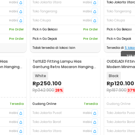
Habis
Toko Jakarta Utara
Habis
Toko Jakarta Utar
Habis
Toko Tangerang
Habis
Toko Tangerang
Habis
Toko Cikupa
Habis
Toko Cikupa
Pre Order
Pick n Go Bekasi
Pre Order
Pick n Go Bekasi
Pre Order
Pick n Go Depok
Pre Order
Pick n Go Depok
Tidak tersedia di lokasi lain
Tersedia di
5
lokas
TERJ
 Hias
TaffLED Fitting Lampu Hias
OUDELADI Fitti
on Hanging
Gantung Retro Macaron Hanging
Modern Minimal
Lamp E27 - LPL139
OD64
White
Black
Rp
250.100
Rp
120.100
Rp
342.900
Rp
187.900
28%
37
Tersedia
Gudang Online
Tersedia
Gudang Online
Habis
Toko Jakarta Pusat
Habis
Toko Jakarta Pusa
Habis
Toko Jakarta Barat
Habis
Toko Jakarta Bara
Habis
Toko Jakarta Utara
Habis
Toko Jakarta Utar