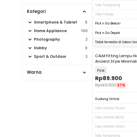
Toko Tangerang
Kategori
Toko Cikupa
Smartphone & Tablet
5
Pick n Go Bekasi
Home Appliance
100
Pick n Go Depok
Photography
2
Tidak tersedia di lokasi lai
Hobby
6
CALM Fitting Lampu Hi
Sport & Outdoor
2
Ancient Style Minimal
E27 - C-27
Pink
Warna
Rp
89.900
Rp
140.900
37%
Gudang Online
Toko Jakarta Pusat
Toko Jakarta Barat
Toko Jakarta Utara
Toko Tangerang