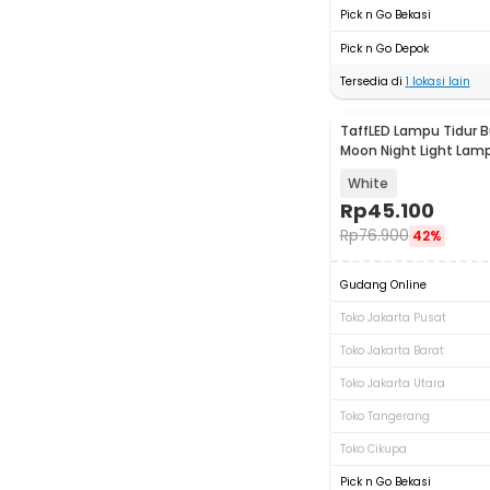
Pick n Go Bekasi
Pick n Go Depok
Tersedia di
1
lokasi lain
TaffLED Lampu Tidur B
Moon Night Light Lamp
1W 5V - LD002701
White
Rp
45.100
Rp
76.900
42%
Gudang Online
Toko Jakarta Pusat
Toko Jakarta Barat
Toko Jakarta Utara
Toko Tangerang
Toko Cikupa
Pick n Go Bekasi