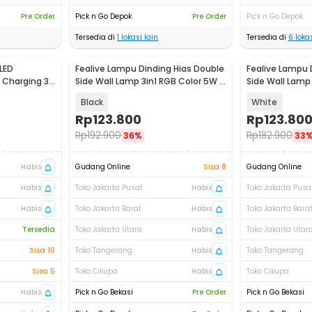
Pre Order
Pick n Go Depok
Pre Order
Pick n Go Depok
Tersedia di
1
lokasi lain
Tersedia di
6
lokas
LED
Fealive Lampu Dinding Hias Double
Fealive Lampu 
 Charging 3
Side Wall Lamp 3in1 RGB Color 5W -
Side Wall Lamp 
BD01
BD01
Black
White
Rp
123.800
Rp
123.80
Rp
192.900
Rp
182.900
36%
33
Habis
Gudang Online
Sisa 8
Gudang Online
Habis
Toko Jakarta Pusat
Habis
Toko Jakarta Pusa
Habis
Toko Jakarta Barat
Habis
Toko Jakarta Bara
Tersedia
Toko Jakarta Utara
Habis
Toko Jakarta Utar
Sisa 10
Toko Tangerang
Habis
Toko Tangerang
Sisa 5
Toko Cikupa
Habis
Toko Cikupa
Habis
Pick n Go Bekasi
Pre Order
Pick n Go Bekasi