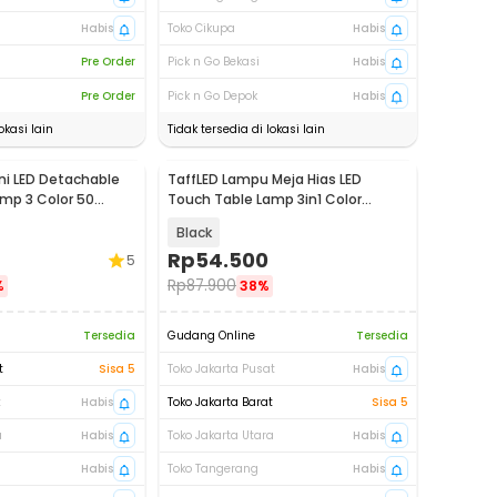
Habis
Toko Cikupa
Habis
Pre Order
Pick n Go Bekasi
Habis
Pre Order
Pick n Go Depok
Habis
okasi lain
Tidak tersedia di lokasi lain
i LED Detachable
TaffLED Lampu Meja Hias LED
amp 3 Color 50
Touch Table Lamp 3in1 Color
D-20
800mAh - JLS-A16
Black
Rp
54.500
5
Rp
87.900
%
38%
Tersedia
Gudang Online
Tersedia
t
Sisa 5
Toko Jakarta Pusat
Habis
t
Habis
Toko Jakarta Barat
Sisa 5
a
Habis
Toko Jakarta Utara
Habis
Habis
Toko Tangerang
Habis