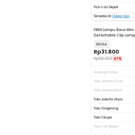
Pick n Go Depok
Tersedia di
1
lokasi lain
FREN Lampu Baca Mini 
Detachable Clip Lamp
Color 3W - JS-05
White
Rp
31.800
Rp
58.900
47%
Gudang Online
Toko Jakarta Pusat
Toko Jakarta Barat
Toko Jakarta Utara
Toko Tangerang
Toko Cikupa
Pick n Go Bekasi