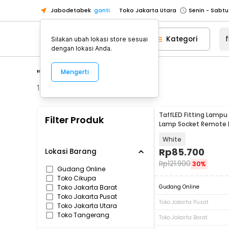
Jabodetabek
ganti
Toko Jakarta Utara
Toko Tangerang
Kategori
Silakan ubah lokasi store sesuai
Toko Cikupa
dengan lokasi Anda.
Pick n Go Jakarta Barat
Senin - J
"fitting lamp colok"
Mengerti
Pick n Go Bekasi
Senin - Jumat (08
Pick n Go Depok
Senin - Jumat (08
113
Produk
Toko Jakarta Pusat
Senin - Sabtu
TaffLED Fitting Lampu
Filter Produk
Toko Jakarta Barat
Senin - Sabtu
Lamp Socket Remote 
E27 - DT-800
Toko Jakarta Utara
White
Toko Tangerang
Rp
85.700
Lokasi Barang
Rp
121.900
30%
Toko Cikupa
Gudang Online
Toko Cikupa
Pick n Go Jakarta Barat
Senin - J
Toko Jakarta Barat
Gudang Online
Pick n Go Bekasi
Senin - Jumat (08
Toko Jakarta Pusat
Toko Jakarta Pusat
Toko Jakarta Utara
Pick n Go Depok
Senin - Jumat (08
Toko Tangerang
Toko Jakarta Barat