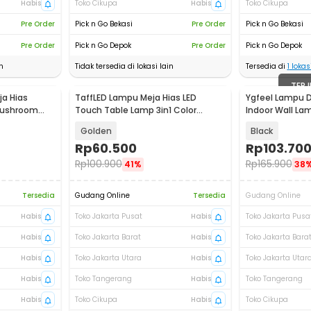
Habis
Toko Cikupa
Habis
Toko Cikupa
Pre Order
Pick n Go Bekasi
Pre Order
Pick n Go Bekasi
Pre Order
Pick n Go Depok
Pre Order
Pick n Go Depok
n
Tidak tersedia di lokasi lain
Tersedia di
1
lokasi
TERJ
a Hias
TaffLED Lampu Meja Hias LED
Ygfeel Lampu 
 Mushroom
Touch Table Lamp 3in1 Color
Indoor Wall Lam
G-12
800mAh - JLS-A16
QD407
Golden
Black
Rp
60.500
Rp
103.70
Rp
100.900
Rp
165.900
41%
38
Tersedia
Gudang Online
Tersedia
Gudang Online
Habis
Toko Jakarta Pusat
Habis
Toko Jakarta Pusa
Habis
Toko Jakarta Barat
Habis
Toko Jakarta Bara
Habis
Toko Jakarta Utara
Habis
Toko Jakarta Utar
Habis
Toko Tangerang
Habis
Toko Tangerang
Habis
Toko Cikupa
Habis
Toko Cikupa