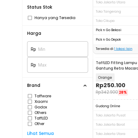
Toko Jakarta Utara
Status Stok
Toko Tangerang
Hanya yang Tersedia
Toko Cikupa
Pick n Go Bekasi
Harga
Pick n Go Depok
Tersedia di
1
lokasi lain
Rp
Min
TaffLED Fitting Lampu
Rp
Max
Gantung Retro Macar
Lamp E27 - LPL139
Orange
Rp
250.100
Brand
Rp
342.900
28%
Taffware
Xiaomi
Gudang Online
Godox
Others
Toko Jakarta Pusat
TaffLED
Other
Toko Jakarta Barat
Lihat Semua
Toko Jakarta Utara