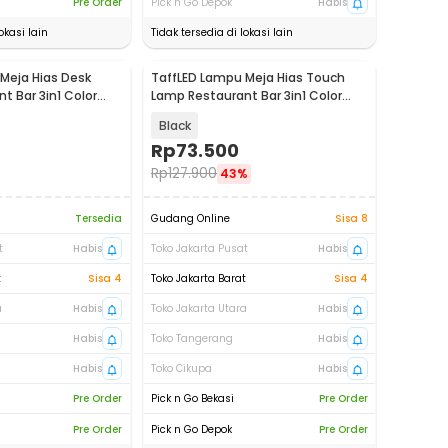
Pre Order
Pick n Go Depok
Habis
okasi lain
Tidak tersedia di lokasi lain
Meja Hias Desk
TaffLED Lampu Meja Hias Touch
t Bar 3in1 Color
Lamp Restaurant Bar 3in1 Color
80
1200mAh - TW60
Black
Rp
73.500
Rp
127.900
43%
Tersedia
Gudang Online
Sisa 8
t
Habis
Toko Jakarta Pusat
Habis
t
Sisa 4
Toko Jakarta Barat
Sisa 4
a
Habis
Toko Jakarta Utara
Habis
Habis
Toko Tangerang
Habis
Habis
Toko Cikupa
Habis
Pre Order
Pick n Go Bekasi
Pre Order
Pre Order
Pick n Go Depok
Pre Order