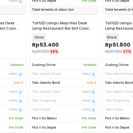
Habis
Pick n Go Depok
Pre Order
Pick n Go Depok
Tidak tersedia di lokasi lain
Tidak tersedia di l
ias Desk
TaffLED Lampu Meja Hias Desk
TaffLED Lampu 
in1 Color
Lamp Restaurant Bar 3in1 Color
Lamp Restauran
800mAh - XV-80
800mAh - XV-
Silver
Black
Rp
53.400
Rp
51.800
Rp
81.900
Rp
81.900
35%
37%
Tersedia
Gudang Online
Tersedia
Gudang Online
Habis
Toko Jakarta Pusat
Habis
Toko Jakarta Pusa
Sisa 5
Toko Jakarta Barat
Sisa 5
Toko Jakarta Bara
Habis
Toko Jakarta Utara
Habis
Toko Jakarta Utar
Habis
Toko Tangerang
Habis
Toko Tangerang
Habis
Toko Cikupa
Habis
Toko Cikupa
Pre Order
Pick n Go Bekasi
Pre Order
Pick n Go Bekasi
Pre Order
Pick n Go Depok
Pre Order
Pick n Go Depok