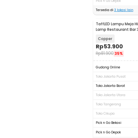
Pick n Go Depok
Tersedia di
3
lokasi lain
TaffLED Lampu Meja H
Lamp Restaurant Bar 3
800mAh - XV-80
Copper
Rp
53.900
Rp
81.900
35%
Gudang Online
Toko Jakarta Pusat
Toko Jakarta Barat
Toko Jakarta Utara
Toko Tangerang
Toko Cikupa
Pick n Go Bekasi
Pick n Go Depok