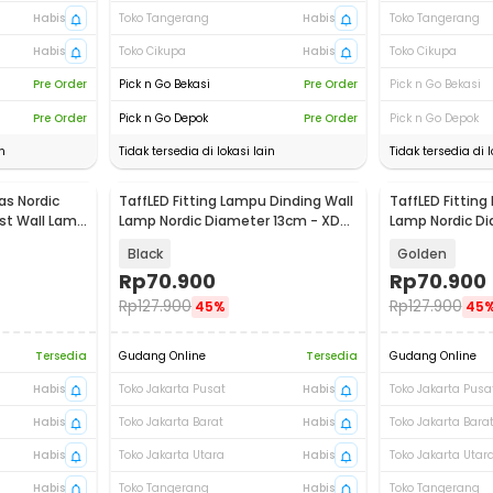
Habis
Toko Tangerang
Habis
Toko Tangerang
Habis
Toko Cikupa
Habis
Toko Cikupa
Pre Order
Pick n Go Bekasi
Pre Order
Pick n Go Bekasi
Pre Order
Pick n Go Depok
Pre Order
Pick n Go Depok
n
Tidak tersedia di lokasi lain
Tidak tersedia di l
as Nordic
TaffLED Fitting Lampu Dinding Wall
TaffLED Fitting
ist Wall Lamp
Lamp Nordic Diameter 13cm - XD-
Lamp Nordic Di
2027
2027
Black
Golden
Rp
70.900
Rp
70.900
Rp
127.900
Rp
127.900
45%
45
Tersedia
Gudang Online
Tersedia
Gudang Online
Habis
Toko Jakarta Pusat
Habis
Toko Jakarta Pusa
Habis
Toko Jakarta Barat
Habis
Toko Jakarta Bara
Habis
Toko Jakarta Utara
Habis
Toko Jakarta Utar
Habis
Toko Tangerang
Habis
Toko Tangerang