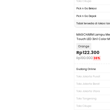
Toko Cikupa
Pick n Go Bekasi
Pick n Go Depok
Tidak tersedia di lokasi lai
MAGCHARM Lampu Mej
Touch LED 3in1 Color
Lamp 1200mAh 3W - M
Orange
Rp
122.300
Rp
190.900
36%
Gudang Online
Toko Jakarta Pusat
Toko Jakarta Barat
Toko Jakarta Utara
Toko Tangerang
Toko Cikupa