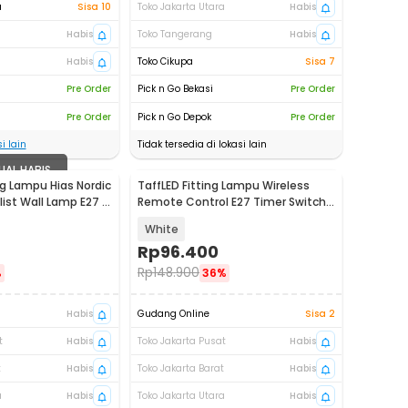
a
Sisa 10
Toko Jakarta Utara
Habis
Habis
Toko Tangerang
Habis
Habis
Toko Cikupa
Sisa 7
Pre Order
Pick n Go Bekasi
Pre Order
Pre Order
Pick n Go Depok
Pre Order
i lain
Tidak tersedia di lokasi lain
UAL HABIS
ng Lampu Hias Nordic
TaffLED Fitting Lampu Wireless
ist Wall Lamp E27 -
Remote Control E27 Timer Switch
Lamp - GN-100
White
Rp
96.400
Rp
148.900
%
36%
Habis
Gudang Online
Sisa 2
t
Habis
Toko Jakarta Pusat
Habis
t
Habis
Toko Jakarta Barat
Habis
a
Habis
Toko Jakarta Utara
Habis