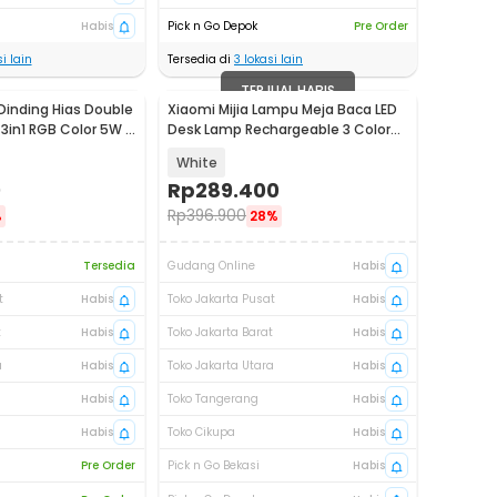
Habis
Pick n Go Depok
Pre Order
i lain
Tersedia di
3
lokasi lain
TERJUAL HABIS
Dinding Hias Double
Xiaomi Mijia Lampu Meja Baca LED
3in1 RGB Color 5W -
Desk Lamp Rechargeable 3 Color
4.5W - MJTD05YL
White
0
Rp
289.400
Rp
396.900
%
28%
Tersedia
Gudang Online
Habis
t
Habis
Toko Jakarta Pusat
Habis
t
Habis
Toko Jakarta Barat
Habis
a
Habis
Toko Jakarta Utara
Habis
Habis
Toko Tangerang
Habis
Habis
Toko Cikupa
Habis
Pre Order
Pick n Go Bekasi
Habis