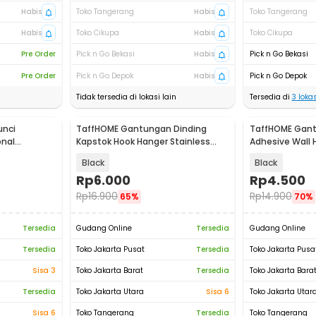
Habis
Toko Tangerang
Habis
Toko Tangerang
Habis
Toko Cikupa
Habis
Toko Cikupa
Pre Order
Pick n Go Bekasi
Habis
Pick n Go Bekasi
Pre Order
Pick n Go Depok
Habis
Pick n Go Depok
Tidak tersedia di lokasi lain
Tersedia di
3
lokas
nci
TaffHOME Gantungan Dinding
TaffHOME Gant
onal
Kapstok Hook Hanger Stainless
Adhesive Wall H
 W76
Steel 201 - MT10
- MT12
Black
Black
Rp
6.000
Rp
4.500
Rp
16.900
Rp
14.900
65%
70%
Tersedia
Gudang Online
Tersedia
Gudang Online
Tersedia
Toko Jakarta Pusat
Tersedia
Toko Jakarta Pusa
Sisa 3
Toko Jakarta Barat
Tersedia
Toko Jakarta Bara
Tersedia
Toko Jakarta Utara
Sisa 6
Toko Jakarta Utar
Sisa 6
Toko Tangerang
Tersedia
Toko Tangerang