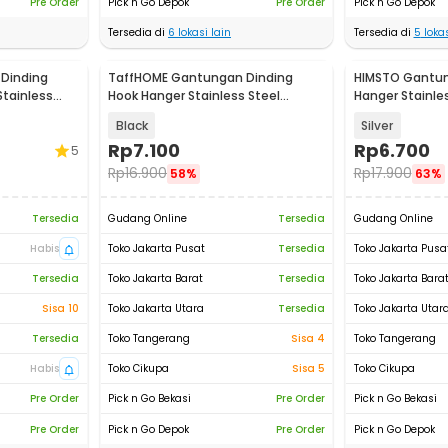
Pre Order
Pick n Go Depok
Pre Order
Pick n Go Depok
Tersedia di
6
lokasi lain
Tersedia di
5
lokas
Dinding
TaffHOME Gantungan Dinding
HIMSTO Gantun
Stainless
Hook Hanger Stainless Steel
Hanger Stainles
SUS304 - MT35
HMS467
Black
Silver
Rp
7.100
Rp
6.700
5
Rp
16.900
Rp
17.900
58%
63%
Tersedia
Gudang Online
Tersedia
Gudang Online
Habis
Toko Jakarta Pusat
Tersedia
Toko Jakarta Pusa
Tersedia
Toko Jakarta Barat
Tersedia
Toko Jakarta Bara
Sisa 10
Toko Jakarta Utara
Tersedia
Toko Jakarta Utar
Tersedia
Toko Tangerang
Sisa 4
Toko Tangerang
Habis
Toko Cikupa
Sisa 5
Toko Cikupa
Pre Order
Pick n Go Bekasi
Pre Order
Pick n Go Bekasi
Pre Order
Pick n Go Depok
Pre Order
Pick n Go Depok