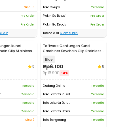
Sisa 10
Toko Cikupa
Tersedia
Pre Order
Pick n Go Bekasi
Pre Order
Pre Order
Pick n Go Depok
Pre Order
i lain
Tersedia di
6
lokasi lain
ungan Kunci
Taffware Gantungan Kunci
ain Clip Stainless
Carabiner Keychain Clip Stainless
Steel - A3746
Blue
Rp
6.100
5
5
Rp
16.900
64%
Tersedia
Gudang Online
Tersedia
t
Tersedia
Toko Jakarta Pusat
Tersedia
t
Tersedia
Toko Jakarta Barat
Tersedia
a
Tersedia
Toko Jakarta Utara
Tersedia
Sisa 7
Toko Tangerang
Tersedia