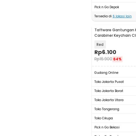
Pick n Go Depok
Tersedia di
6
lokasi lain
Taffware Gantungan 
Carabiner Keychain Cl
Steel - A3746
Red
Rp
6.100
Rp
16.900
64%
Gudang Online
Toko Jakarta Pusat
Toko Jakarta Barat
Toko Jakarta Utara
Toko Tangerang
Toko Cikupa
Pick n Go Bekasi