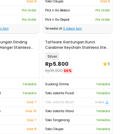
Sisa 9
Toko Cikupa
Sisa 6
Pre Order
Pick n Go Bekasi
Pre Order
Pre Order
Pick n Go Depok
Pre Order
i lain
Tersedia di
5
lokasi lain
ungan Dinding
Taffware Gantungan Kunci
Hanger Stainless
Carabiner Keychain Stainless Steel
T07
- K372
Silver
Rp
5.800
5
Rp
16.900
66%
Tersedia
Gudang Online
Tersedia
t
Tersedia
Toko Jakarta Pusat
Tersedia
t
Sisa 7
Toko Jakarta Barat
Habis
a
Sisa 10
Toko Jakarta Utara
Tersedia
Sisa 7
Toko Tangerang
Tersedia
Sisa 8
Toko Cikupa
Tersedia