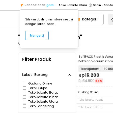
Jabodetabek
ganti
Toko Jakarta Utara
Toko Tangerang
Kategori
Silakan ubah lokasi store sesuai
Toko Cikupa
dengan lokasi Anda.
Pick n Go Jakarta Barat
Senin - J
"gantungan pakaian"
Mengerti
Pick n Go Bekasi
Senin - Jumat (08
Pick n Go Depok
Senin - Jumat (08
621
Produk
Toko Jakarta Pusat
Senin - Sabtu
TaffPACK Plastik Vak
Filter Produk
Toko Jakarta Barat
Senin - Sabtu
Pakaian Vacuum Com
Bag 1 PCS - MBF70
Toko Jakarta Utara
Transparent
70x9
Toko Tangerang
Rp
16.200
Lokasi Barang
Rp
34.900
54%
Toko Cikupa
Gudang Online
Toko Cikupa
Pick n Go Jakarta Barat
Senin - J
Toko Jakarta Barat
Gudang Online
Pick n Go Bekasi
Senin - Jumat (08
Toko Jakarta Pusat
Toko Jakarta Pusat
Toko Jakarta Utara
Pick n Go Depok
Senin - Jumat (08
Toko Tangerang
Toko Jakarta Barat