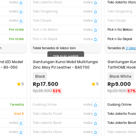
Habis
Toko Jakarta Utara
Habis
Toko Jakarta Utar
Habis
Toko Tangerang
Habis
Toko Tangerang
Habis
Toko Cikupa
Habis
Toko Cikupa
Pre Order
Pick n Go Bekasi
Habis
Pick n Go Bekasi
Pre Order
Pick n Go Depok
Habis
Pick n Go Depok
n
Tidak tersedia di lokasi lain
Tersedia di
2
lokas
TERJUAL HABIS
d LED Model
Gantungan Kunci Mobil Multifungsi
Gantungan Kun
 - BS-050
Zinc Alloy PU Leather - BA0700
TaffHOME Hook
Adhesive 10 PC
Black
Black White
Rp
17.500
Rp
9.000
5
5
Rp
36.900
Rp
20.900
53%
57%
Tersedia
Gudang Online
Habis
Gudang Online
Sisa 5
Toko Jakarta Pusat
Habis
Toko Jakarta Pusa
Habis
Toko Jakarta Barat
Habis
Toko Jakarta Bara
Habis
Toko Jakarta Utara
Habis
Toko Jakarta Utar