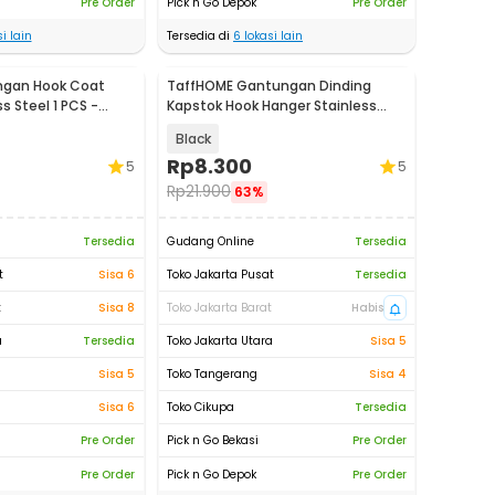
Pre Order
Pick n Go Depok
Pre Order
i lain
Tersedia di
6
lokasi lain
gan Hook Coat
TaffHOME Gantungan Dinding
s Steel 1 PCS -
Kapstok Hook Hanger Stainless
Steel 201 - MT11
Black
Rp
8.300
5
5
Rp
21.900
63%
Tersedia
Gudang Online
Tersedia
t
Sisa 6
Toko Jakarta Pusat
Tersedia
t
Sisa 8
Toko Jakarta Barat
Habis
a
Tersedia
Toko Jakarta Utara
Sisa 5
Sisa 5
Toko Tangerang
Sisa 4
Sisa 6
Toko Cikupa
Tersedia
Pre Order
Pick n Go Bekasi
Pre Order
Pre Order
Pick n Go Depok
Pre Order