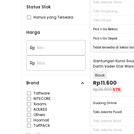
Toko Jakarta Utara
Status Stok
Toko Tangerang
Hanya yang Tersedia
Toko Cikupa
Pick n Go Bekasi
Harga
Pick n Go Depok
Tidak tersedia di lokasi lai
Rp
Min
Gantungan Kunci Soun
Rp
Max
Darth Vader Star Wars
Black
Rp
11.600
Brand
Rp
26.900
57%
Taffware
NITECORE
Gudang Online
Xiaomi
AOLIKES
Toko Jakarta Pusat
Others
Hoomall
Toko Jakarta Barat
TaffPACK
Toko Jakarta Utara