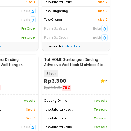
a
Sisa 4
Toko Jakarta Utara
Sisa 7
Habis
Toko Tangerang
Sisa 2
Habis
Toko Cikupa
Sisa 9
Pre Order
Pick n Go Bekasi
Habis
Pre Order
Pick n Go Depok
Habis
i lain
Tersedia di
4
lokasi lain
ci Dinding
TaffHOME Gantungan Dinding
 Wall Hanger
Adhesive Wall Hook Stainless Steel
S - ST10
- MT12
Silver
Rp
3.300
5
Rp
14.900
78%
Tersedia
Gudang Online
Tersedia
t
Sisa 5
Toko Jakarta Pusat
Tersedia
t
Sisa 3
Toko Jakarta Barat
Tersedia
a
Habis
Toko Jakarta Utara
Tersedia