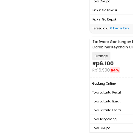
Toko Cikupa
Pick n Go Bekasi
Pick n Go Depok
Tersedia di
6
lokasi lain
Taffware Gantungan 
Carabiner Keychain Cl
Steel - A3746
Orange
Rp
6.100
Rp
16.900
64%
Gudang Online
Toko Jakarta Pusat
Toko Jakarta Barat
Toko Jakarta Utara
Toko Tangerang
Toko Cikupa