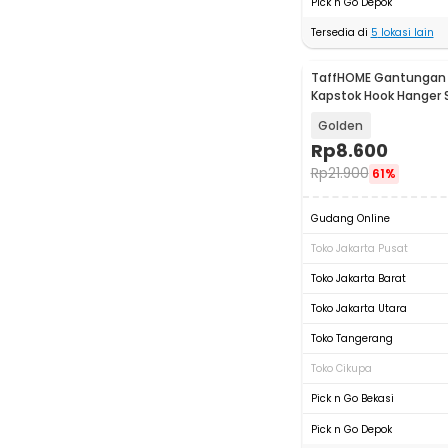
Pick n Go Depok
Tersedia di
5
lokasi lain
TaffHOME Gantungan 
Kapstok Hook Hanger 
Steel 201 - MT11
Golden
Rp
8.600
Rp
21.900
61%
Gudang Online
Toko Jakarta Pusat
Toko Jakarta Barat
Toko Jakarta Utara
Toko Tangerang
Toko Cikupa
Pick n Go Bekasi
Pick n Go Depok