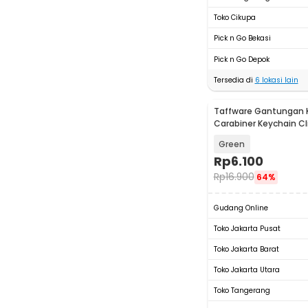
Toko Cikupa
Pick n Go Bekasi
Pick n Go Depok
Tersedia di
6
lokasi lain
Taffware Gantungan 
Carabiner Keychain Cl
Steel - A3746
Green
Rp
6.100
Rp
16.900
64%
Gudang Online
Toko Jakarta Pusat
Toko Jakarta Barat
Toko Jakarta Utara
Toko Tangerang