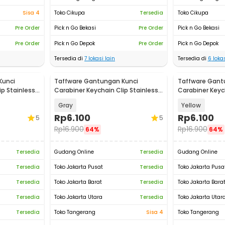
Sisa 4
Toko Cikupa
Tersedia
Toko Cikupa
Pre Order
Pick n Go Bekasi
Pre Order
Pick n Go Bekasi
Pre Order
Pick n Go Depok
Pre Order
Pick n Go Depok
Tersedia di
7
lokasi lain
Tersedia di
6
lokas
Kunci
Taffware Gantungan Kunci
Taffware Gant
ip Stainless
Carabiner Keychain Clip Stainless
Carabiner Keych
Steel - A3746
Steel - A3746
Gray
Yellow
Rp
6.100
Rp
6.100
5
5
Rp
16.900
Rp
16.900
64%
64%
Tersedia
Gudang Online
Tersedia
Gudang Online
Tersedia
Toko Jakarta Pusat
Tersedia
Toko Jakarta Pusa
Tersedia
Toko Jakarta Barat
Tersedia
Toko Jakarta Bara
Tersedia
Toko Jakarta Utara
Tersedia
Toko Jakarta Utar
Tersedia
Toko Tangerang
Sisa 4
Toko Tangerang