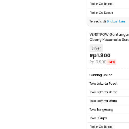
Pick n Go Bekasi
Pick n Go Depok
Tersedia di
6
lokasi lain
VENSTPOW Gantungan
Obeng Kacamata Screw
Minus Hexagon - V001
Silver
Rp
1.800
Rp
10.900
84%
Gudang Online
Toko Jakarta Pusat
Toko Jakarta Barat
Toko Jakarta Utara
Toko Tangerang
Toko Cikupa
Pick n Go Bekasi