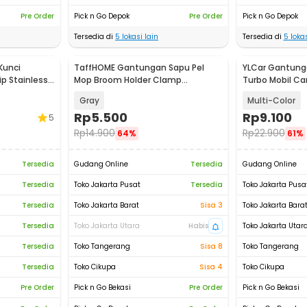
Pre Order
Pick n Go Depok
Pre Order
Pick n Go Depok
Tersedia di
5
lokasi lain
Tersedia di
5
lokas
Kunci
TaffHOME Gantungan Sapu Pel
YLCar Gantung
ip Stainless
Mop Broom Holder Clamp
Turbo Mobil Ca
Waterproof 2 PCS - ST20
YL2
Gray
Multi-Color
Rp
5.500
Rp
9.100
5
Rp
14.900
Rp
22.900
64%
61%
Tersedia
Gudang Online
Tersedia
Gudang Online
Tersedia
Toko Jakarta Pusat
Tersedia
Toko Jakarta Pusa
Tersedia
Toko Jakarta Barat
Sisa 3
Toko Jakarta Bara
Tersedia
Toko Jakarta Utara
Habis
Toko Jakarta Utar
Tersedia
Toko Tangerang
Sisa 8
Toko Tangerang
Tersedia
Toko Cikupa
Sisa 4
Toko Cikupa
Pre Order
Pick n Go Bekasi
Pre Order
Pick n Go Bekasi