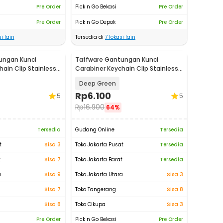
Pre Order
Pick n Go Bekasi
Pre Order
Pre Order
Pick n Go Depok
Pre Order
i lain
Tersedia di
7
lokasi lain
ungan Kunci
Taffware Gantungan Kunci
ain Clip Stainless
Carabiner Keychain Clip Stainless
Steel - A3746
Deep Green
Rp
6.100
5
5
Rp
16.900
64%
Tersedia
Gudang Online
Tersedia
t
Sisa 3
Toko Jakarta Pusat
Tersedia
t
Sisa 7
Toko Jakarta Barat
Tersedia
a
Sisa 9
Toko Jakarta Utara
Sisa 3
Sisa 7
Toko Tangerang
Sisa 8
Sisa 8
Toko Cikupa
Sisa 3
Pre Order
Pick n Go Bekasi
Pre Order