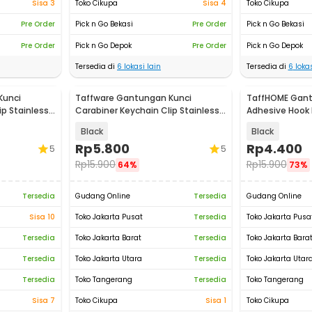
Sisa 3
Toko Cikupa
Sisa 4
Toko Cikupa
Pre Order
Pick n Go Bekasi
Pre Order
Pick n Go Bekasi
Pre Order
Pick n Go Depok
Pre Order
Pick n Go Depok
Tersedia di
6
lokasi lain
Tersedia di
6
lokas
Kunci
Taffware Gantungan Kunci
TaffHOME Gant
ip Stainless
Carabiner Keychain Clip Stainless
Adhesive Hook 
Steel - A3746
Steel 1 PCS - M
Black
Black
Rp
5.800
Rp
4.400
5
5
Rp
15.900
Rp
15.900
64%
73%
Tersedia
Gudang Online
Tersedia
Gudang Online
Sisa 10
Toko Jakarta Pusat
Tersedia
Toko Jakarta Pusa
Tersedia
Toko Jakarta Barat
Tersedia
Toko Jakarta Bara
Tersedia
Toko Jakarta Utara
Tersedia
Toko Jakarta Utar
Tersedia
Toko Tangerang
Tersedia
Toko Tangerang
Sisa 7
Toko Cikupa
Sisa 1
Toko Cikupa