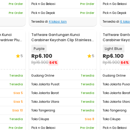
Pre Order
Pick n Go Bekasi
Pre Order
Pick n Go Bekasi
Pre Order
Pick n Go Depok
Pre Order
Pick n Go Depok
Tersedia di
4
lokasi lain
Tersedia di
6
lokas
 Kunci
Taffware Gantungan Kunci
Taffware Gant
driver Plus
Carabiner Keychain Clip Stainless
Carabiner Keych
Steel - A3746
Steel - A3746
Purple
Light Blue
Rp
6.100
Rp
6.100
5
5
Rp
16.900
Rp
16.900
64%
64%
Tersedia
Gudang Online
Tersedia
Gudang Online
Tersedia
Toko Jakarta Pusat
Tersedia
Toko Jakarta Pusa
Sisa 5
Toko Jakarta Barat
Tersedia
Toko Jakarta Bara
Sisa 5
Toko Jakarta Utara
Tersedia
Toko Jakarta Utar
Sisa 10
Toko Tangerang
Tersedia
Toko Tangerang
Tersedia
Toko Cikupa
Sisa 8
Toko Cikupa
Pre Order
Pick n Go Bekasi
Pre Order
Pick n Go Bekasi