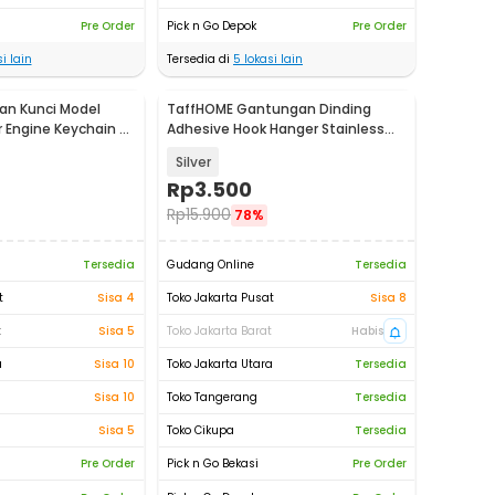
Pre Order
Pick n Go Depok
Pre Order
i lain
Tersedia di
5
lokasi lain
an Kunci Model
TaffHOME Gantungan Dinding
r Engine Keychain -
Adhesive Hook Hanger Stainless
Steel 1 PCS - MT07
Silver
Rp
3.500
Rp
15.900
78%
Tersedia
Gudang Online
Tersedia
t
Sisa 4
Toko Jakarta Pusat
Sisa 8
t
Sisa 5
Toko Jakarta Barat
Habis
a
Sisa 10
Toko Jakarta Utara
Tersedia
Sisa 10
Toko Tangerang
Tersedia
Sisa 5
Toko Cikupa
Tersedia
Pre Order
Pick n Go Bekasi
Pre Order