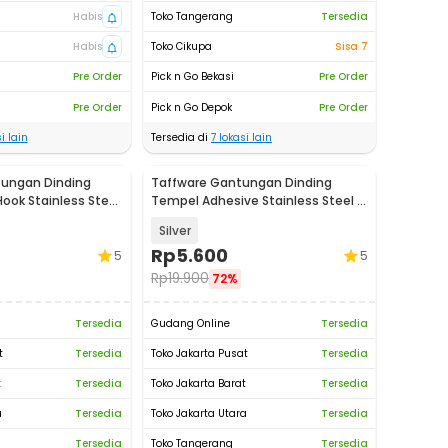
Habis
Toko Tangerang
Tersedia
Habis
Toko Cikupa
Sisa 7
Pre Order
Pick n Go Bekasi
Pre Order
Pre Order
Pick n Go Depok
Pre Order
i lain
Tersedia di
7
lokasi lain
ungan Dinding
Taffware Gantungan Dinding
ook Stainless Steel
Tempel Adhesive Stainless Steel 6
PCS - ST40
Silver
Rp
5.600
5
5
Rp
19.900
72%
Tersedia
Gudang Online
Tersedia
t
Tersedia
Toko Jakarta Pusat
Tersedia
t
Tersedia
Toko Jakarta Barat
Tersedia
a
Tersedia
Toko Jakarta Utara
Tersedia
Tersedia
Toko Tangerang
Tersedia