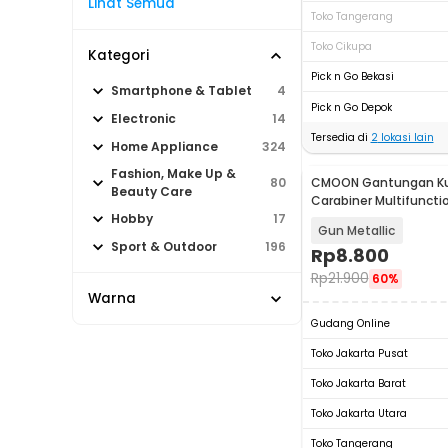
Lihat Semua
Toko Tangerang
Toko Cikupa
Kategori
Pick n Go Bekasi
Smartphone & Tablet
4
Pick n Go Depok
Electronic
14
Tersedia di
2
lokasi lain
Home Appliance
324
Fashion, Make Up &
CMOON Gantungan Ku
80
Beauty Care
Carabiner Multifuncti
Keychain Zinc Alloy -
Hobby
17
Gun Metallic
Sport & Outdoor
196
Rp
8.800
Rp
21.900
60%
Warna
Gudang Online
Toko Jakarta Pusat
Toko Jakarta Barat
Toko Jakarta Utara
Toko Tangerang