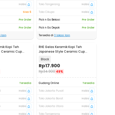
Habis
Toko Tangerang
Habis
Sisa 6
Toko Cikupa
Habis
Pre Order
Pick n Go Bekasi
Pre Order
Pre Order
Pick n Go Depok
Pre Order
 lain
Tersedia di
3
lokasi lain
mik Kopi Teh
RHE Gelas Keramik Kopi Teh
e Ceramic Cup
Japanese Style Ceramic Cup
140ml - RS321
Black
Rp
17.900
Rp
34.900
49%
Tersedia
Gudang Online
Tersedia
t
Habis
Toko Jakarta Pusat
Habis
t
Habis
Toko Jakarta Barat
Habis
a
Habis
Toko Jakarta Utara
Habis
Habis
Toko Tangerang
Habis