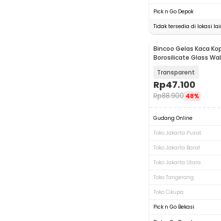
Pick n Go Depok
Tidak tersedia di lokasi lai
Bincoo Gelas Kaca Kop
Borosilicate Glass Wa
200ml - BC200
Transparent
Rp
47.100
Rp
88.900
48%
Gudang Online
Toko Jakarta Pusat
Toko Jakarta Barat
Toko Jakarta Utara
Toko Tangerang
Toko Cikupa
Pick n Go Bekasi