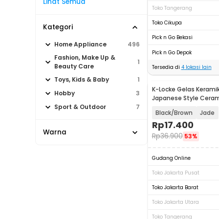
Lihat Semua
Toko Tangerang
Toko Cikupa
Kategori
Pick n Go Bekasi
Home Appliance
496
Pick n Go Depok
Fashion, Make Up &
1
Beauty Care
Tersedia di
4
lokasi lain
Toys, Kids & Baby
1
K-Locke Gelas Keramik
Hobby
3
Japanese Style Cera
200ml - KL2
Sport & Outdoor
7
Black/Brown
Jade
Rp
17.400
Warna
Rp
36.900
53%
Gudang Online
Toko Jakarta Pusat
Toko Jakarta Barat
Toko Jakarta Utara
Toko Tangerang