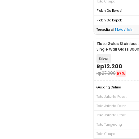
Toko Cikupa
Pick n Go Bekasi
Pick n Go Depok
Tersedia di
1
lokasi lain
Zlate Gelas Stainless 
Single Wall Glass 300
Silver
Rp
12.200
Rp
27.900
57%
Gudang Online
Toko Jakarta Pusat
Toko Jakarta Barat
Toko Jakarta Utara
Toko Tangerang
Toko Cikupa