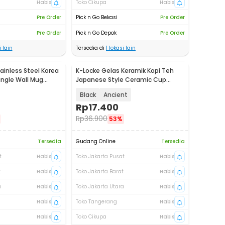
Habis
Toko Cikupa
Habis
Pre Order
Pick n Go Bekasi
Pre Order
Pre Order
Pick n Go Depok
Pre Order
 lain
Tersedia di
1
lokasi lain
ainless Steel Korea
K-Locke Gelas Keramik Kopi Teh
ngle Wall Mug
Japanese Style Ceramic Cup
200ml - KL2
Black
Ancient
Rp
17.400
Rp
36.900
53%
Tersedia
Gudang Online
Tersedia
t
Habis
Toko Jakarta Pusat
Habis
t
Habis
Toko Jakarta Barat
Habis
a
Habis
Toko Jakarta Utara
Habis
Habis
Toko Tangerang
Habis
Habis
Toko Cikupa
Habis