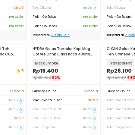
Sisa 3
Toko Cikupa
Habis
Toko Cikupa
Pre Order
Pick n Go Bekasi
Pre Order
Pick n Go Bekasi
Pre Order
Pick n Go Depok
Pre Order
Pick n Go Depok
Tersedia di
2
lokasi lain
Tersedia di
2
lokas
i Teh
HYDRA Gelas Tumbler Kopi Mug
QIXAN Gelas Ka
mic Cup
Coffee Drink Glass Kaca 430ml
Teh Chinese St
with Straw - HD-10
XZ-260
Black Smoke
Transparent
Rp
19.400
Rp
26.100
5
Rp
39.900
Rp
45.900
52%
44
Tersedia
Gudang Online
Tersedia
Gudang Online
Habis
Toko Jakarta Pusat
Sisa 2
Toko Jakarta Pusa
Habis
Toko Jakarta Barat
Habis
Toko Jakarta Bara
Sisa 2
Toko Jakarta Utara
Habis
Toko Jakarta Utar
Habis
Toko Tangerang
Habis
Toko Tangerang