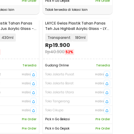
Pre Order
Pick n Go Depok
Pre Order
okasi lain
Tidak tersedia di lokasi lain
astik Tahan Panas
LAYCE Gelas Plastik Tahan Panas
Jus Acrylic Glass -
Teh Jus Highball Acrylic Glass - LY-
75
430ml
Transparent
180ml
Rp
19.900
Rp
40.900
52%
Tersedia
Gudang Online
Tersedia
t
Habis
Toko Jakarta Pusat
Habis
t
Habis
Toko Jakarta Barat
Habis
a
Habis
Toko Jakarta Utara
Habis
Habis
Toko Tangerang
Habis
Habis
Toko Cikupa
Habis
Pre Order
Pick n Go Bekasi
Pre Order
Pre Order
Pick n Go Depok
Pre Order