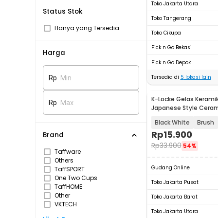
Toko Jakarta Utara
Status Stok
Toko Tangerang
Hanya yang Tersedia
Toko Cikupa
Pick n Go Bekasi
Harga
Pick n Go Depok
Tersedia di
5
lokasi lain
Rp
Min
K-Locke Gelas Keramik
Rp
Max
Japanese Style Cera
200ml - KL2
Black White
Brush
Rp
15.900
Brand
Rp
33.900
54%
Taffware
Others
Gudang Online
TaffSPORT
One Two Cups
Toko Jakarta Pusat
TaffHOME
Other
Toko Jakarta Barat
VKTECH
Toko Jakarta Utara