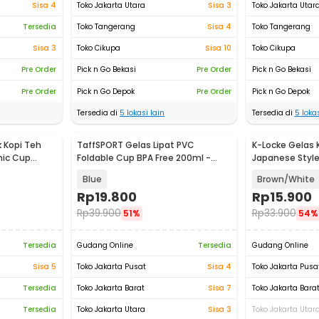
Sisa 4
Toko Jakarta Utara
Sisa 3
Toko Jakarta Utar
Tersedia
Toko Tangerang
Sisa 4
Toko Tangerang
Sisa 3
Toko Cikupa
Sisa 10
Toko Cikupa
Pre Order
Pick n Go Bekasi
Pre Order
Pick n Go Bekasi
Pre Order
Pick n Go Depok
Pre Order
Pick n Go Depok
Tersedia di
5
lokasi lain
Tersedia di
5
lokas
 Kopi Teh
TaffSPORT Gelas Lipat PVC
K-Locke Gelas 
mic Cup
Foldable Cup BPA Free 200ml -
Japanese Styl
TFB-20
200ml - KL2
Blue
Brown/White
Rp
19.800
Rp
15.900
Rp
39.900
Rp
33.900
51%
54%
Tersedia
Gudang Online
Tersedia
Gudang Online
Sisa 5
Toko Jakarta Pusat
Sisa 4
Toko Jakarta Pusa
Tersedia
Toko Jakarta Barat
Sisa 7
Toko Jakarta Bara
Tersedia
Toko Jakarta Utara
Sisa 3
Toko Jakarta Utar