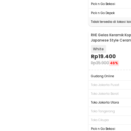
Pick n Go Bekasi
Pick n Go Depok
Tidak tersedia di lokasi lai
RHE Gelas Keramik Kop
Japanese Style Cera
150ml - EP025
White
Rp
19.400
Rp
35.900
46%
Gudang Online
Toko Jakarta Pusat
Toko Jakarta Barat
Toko Jakarta Utara
Toko Tangerang
Toko Cikupa
Pick n Go Bekasi