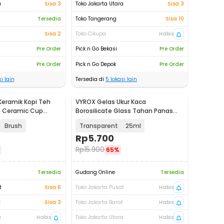
a
Sisa 3
Toko Jakarta Utara
Sisa 3
Tersedia
Toko Tangerang
Sisa 10
Sisa 2
Toko Cikupa
Habis
Pre Order
Pick n Go Bekasi
Pre Order
Pre Order
Pick n Go Depok
Pre Order
i lain
Tersedia di
5
lokasi lain
Keramik Kopi Teh
VYROX Gelas Ukur Kaca
e Ceramic Cup
Borosilicate Glass Tahan Panas
Kitchen Lab Kimia - GG-17
Brush
Transparent
25ml
Rp
5.700
Rp
15.900
65%
Tersedia
Gudang Online
Tersedia
t
Sisa 6
Toko Jakarta Pusat
Habis
t
Sisa 3
Toko Jakarta Barat
Habis
a
Habis
Toko Jakarta Utara
Habis