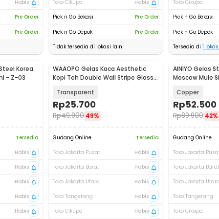
Habis
Toko Cikupa
Habis
Toko Cikupa
Pre Order
Pick n Go Bekasi
Pre Order
Pick n Go Bekasi
Pre Order
Pick n Go Depok
Pre Order
Pick n Go Depok
Tidak tersedia di lokasi lain
Tersedia di
1
lokasi
Steel Korea
WAAOPO Gelas Kaca Aesthetic
AINIYO Gelas St
ml - Z-03
Kopi Teh Double Wall Stripe Glass
Moscow Mule Si
450ml - WP-45
550ml - A55
Transparent
Copper
Rp
25.700
Rp
52.500
Rp
49.900
Rp
89.900
49%
42%
Tersedia
Gudang Online
Tersedia
Gudang Online
Habis
Toko Jakarta Pusat
Habis
Toko Jakarta Pusa
Habis
Toko Jakarta Barat
Habis
Toko Jakarta Bara
Habis
Toko Jakarta Utara
Habis
Toko Jakarta Utar
Habis
Toko Tangerang
Habis
Toko Tangerang
Habis
Toko Cikupa
Habis
Toko Cikupa