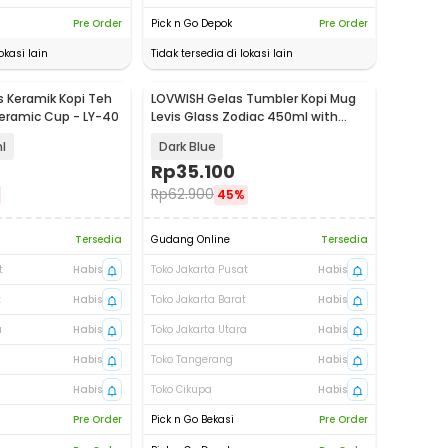
Pre Order
Pick n Go Depok
Pre Order
okasi lain
Tidak tersedia di lokasi lain
s Keramik Kopi Teh
LOVWISH Gelas Tumbler Kopi Mug
Ceramic Cup - LY-40
Levis Glass Zodiac 450ml with
Straw - HD-11
l
Dark Blue
Rp
35.100
Rp
62.900
45%
Tersedia
Gudang Online
Tersedia
t
Habis
Toko Jakarta Pusat
Habis
t
Habis
Toko Jakarta Barat
Habis
a
Habis
Toko Jakarta Utara
Habis
Habis
Toko Tangerang
Habis
Habis
Toko Cikupa
Habis
Pre Order
Pick n Go Bekasi
Pre Order