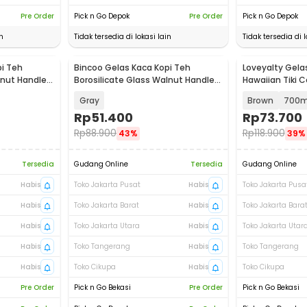
Pre Order
Pick n Go Depok
Pre Order
Pick n Go Depok
n
Tidak tersedia di lokasi lain
Tidak tersedia di l
i Teh
Bincoo Gelas Kaca Kopi Teh
Loveyalty Gela
lnut Handle
Borosilicate Glass Walnut Handle
Hawaiian Tiki 
200ml - BC200
Gray
Brown
700m
Rp
51.400
Rp
73.700
Rp
88.900
Rp
118.900
43%
39%
Tersedia
Gudang Online
Tersedia
Gudang Online
Habis
Toko Jakarta Pusat
Habis
Toko Jakarta Pusa
Habis
Toko Jakarta Barat
Habis
Toko Jakarta Bara
Habis
Toko Jakarta Utara
Habis
Toko Jakarta Utar
Habis
Toko Tangerang
Habis
Toko Tangerang
Habis
Toko Cikupa
Habis
Toko Cikupa
Pre Order
Pick n Go Bekasi
Pre Order
Pick n Go Bekasi