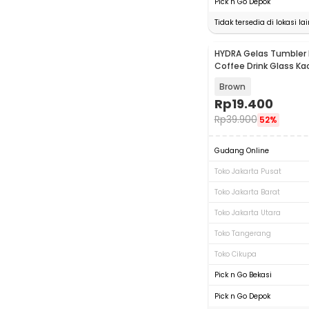
Pick n Go Depok
Tidak tersedia di lokasi lai
HYDRA Gelas Tumbler 
Coffee Drink Glass K
with Straw - HD-10
Brown
Rp
19.400
Rp
39.900
52%
Gudang Online
Toko Jakarta Pusat
Toko Jakarta Barat
Toko Jakarta Utara
Toko Tangerang
Toko Cikupa
Pick n Go Bekasi
Pick n Go Depok