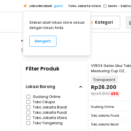
Jabodetabek
ganti
Toko Jakarta Utara
Toko Tangerang
Kategori
Silakan ubah lokasi store sesuai
Toko Cikupa
dengan lokasi Anda.
Pick n Go Jakarta Barat
Senin - J
"gelas"
Mengerti
Pick n Go Bekasi
Senin - Jumat (08
Pick n Go Depok
Senin - Jumat (08
502
Produk
Toko Jakarta Pusat
Senin - Sabtu
VYROX Gelas Ukur Taka
Filter Produk
Toko Jakarta Barat
Senin - Sabtu
Measuring Cup OZ
250ml/500ml/1L 3 PCS 
Toko Jakarta Utara
Transparent
Toko Tangerang
Rp
26.200
Lokasi Barang
Rp
49.900
48%
Toko Cikupa
Gudang Online
Toko Cikupa
Pick n Go Jakarta Barat
Senin - J
Toko Jakarta Barat
Gudang Online
Pick n Go Bekasi
Senin - Jumat (08
Toko Jakarta Pusat
Toko Jakarta Pusat
Toko Jakarta Utara
Pick n Go Depok
Senin - Jumat (08
Toko Tangerang
Toko Jakarta Barat