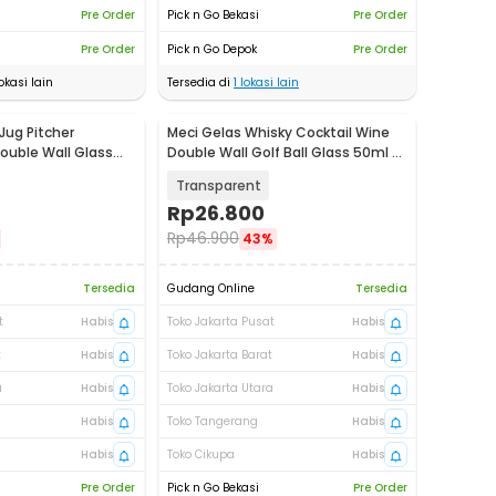
Pre Order
Pick n Go Bekasi
Pre Order
Pre Order
Pick n Go Depok
Pre Order
okasi lain
Tersedia di
1
lokasi lain
 Jug Pitcher
Meci Gelas Whisky Cocktail Wine
Baru
ouble Wall Glass
Double Wall Golf Ball Glass 50ml -
0
SG-05
Transparent
Rp
26.800
Rp
46.900
43%
Tersedia
Gudang Online
Tersedia
t
Habis
Toko Jakarta Pusat
Habis
t
Habis
Toko Jakarta Barat
Habis
a
Habis
Toko Jakarta Utara
Habis
Habis
Toko Tangerang
Habis
Habis
Toko Cikupa
Habis
Pre Order
Pick n Go Bekasi
Pre Order