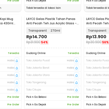
Pre Order
Pick n Go Depok
Pre Order
Pick n Go Depok
n
Tidak tersedia di lokasi lain
Tidak tersedia di l
Kopi Mug
LAYCE Gelas Plastik Tahan Panas
LAYCE Gelas Pl
aca 430ml
Anti Pecah Teh Jus Acrylic Glass -
Anti Pecah Teh 
LY-85
LY-85
Transparent
270ml
Transparent
Rp
14.700
Rp
13.900
Rp
31.900
Rp
30.900
54%
56%
Tersedia
Gudang Online
Tersedia
Gudang Online
Habis
Toko Jakarta Pusat
Habis
Toko Jakarta Pusa
Habis
Toko Jakarta Barat
Habis
Toko Jakarta Bara
Habis
Toko Jakarta Utara
Habis
Toko Jakarta Utar
Habis
Toko Tangerang
Habis
Toko Tangerang
Habis
Toko Cikupa
Habis
Toko Cikupa
Pre Order
Pick n Go Bekasi
Pre Order
Pick n Go Bekasi
Pre Order
Pick n Go Depok
Pre Order
Pick n Go Depok