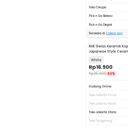
Toko Cikupa
Pick n Go Bekasi
Pick n Go Depok
Tersedia di
1
lokasi lain
RHE Gelas Keramik Kop
Japanese Style Cera
140ml - A-2/A-3/A-4
White
Rp
16.900
Rp
35.900
53%
Gudang Online
Toko Jakarta Pusat
Toko Jakarta Barat
Toko Jakarta Utara
Toko Tangerang