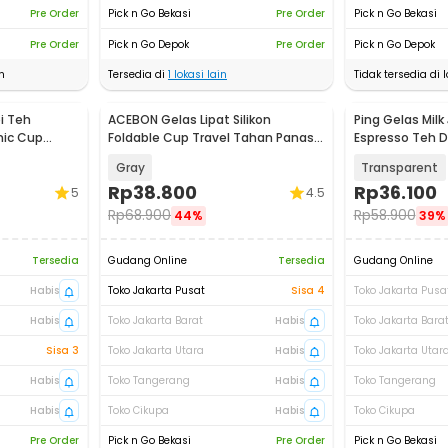
Pre Order
Pick n Go Bekasi
Pre Order
Pick n Go Bekasi
Pre Order
Pick n Go Depok
Pre Order
Pick n Go Depok
n
Tersedia di
1
lokasi lain
Tidak tersedia di l
i Teh
ACEBON Gelas Lipat Silikon
Ping Gelas Milk
Baru
mic Cup
Foldable Cup Travel Tahan Panas
Espresso Teh D
350ml - M6
250ml - KCH30
Gray
Transparent
Rp
38.800
Rp
36.100
5
4.5
Rp
68.900
Rp
58.900
44%
39%
Tersedia
Gudang Online
Tersedia
Gudang Online
Habis
Toko Jakarta Pusat
Sisa 4
Toko Jakarta Pusa
Habis
Toko Jakarta Barat
Habis
Toko Jakarta Bara
Sisa 3
Toko Jakarta Utara
Habis
Toko Jakarta Utar
Habis
Toko Tangerang
Habis
Toko Tangerang
Habis
Toko Cikupa
Habis
Toko Cikupa
Pre Order
Pick n Go Bekasi
Pre Order
Pick n Go Bekasi