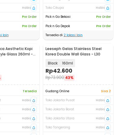
Habis
Toko Cikupa
Habis
Pre Order
Pick n Go Bekasi
Pre Order
Pre Order
Pick n Go Depok
Pre Order
i lain
Tersedia di
2
lokasi lain
ca Aesthetic Kopi
Leeseph Gelas Stainless Steel
yle Glass 260ml -
Korea Double Wall Glass - L30
Black
160ml
Rp
42.600
Rp
73.900
%
43%
Tersedia
Gudang Online
Sisa 2
t
Habis
Toko Jakarta Pusat
Habis
t
Habis
Toko Jakarta Barat
Habis
a
Habis
Toko Jakarta Utara
Habis
Habis
Toko Tangerang
Habis