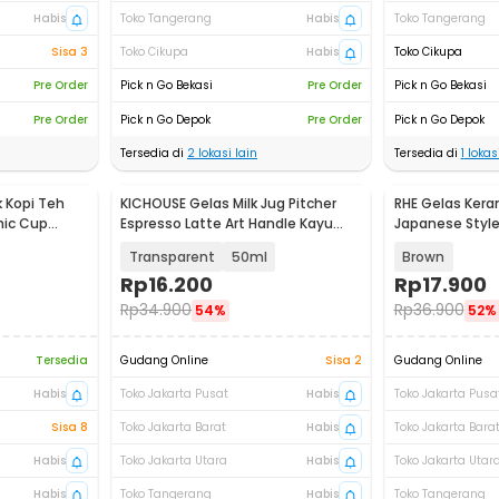
Habis
Toko Tangerang
Habis
Toko Tangerang
Sisa 3
Toko Cikupa
Habis
Toko Cikupa
Pre Order
Pick n Go Bekasi
Pre Order
Pick n Go Bekasi
Pre Order
Pick n Go Depok
Pre Order
Pick n Go Depok
Tersedia di
2
lokasi lain
Tersedia di
1
lokasi
 Kopi Teh
KICHOUSE Gelas Milk Jug Pitcher
RHE Gelas Kera
mic Cup
Espresso Latte Art Handle Kayu
Japanese Styl
Bulat - KCH250
140ml - RS321
Transparent
50ml
Brown
Rp
16.200
Rp
17.900
Rp
34.900
Rp
36.900
54%
52%
Tersedia
Gudang Online
Sisa 2
Gudang Online
Habis
Toko Jakarta Pusat
Habis
Toko Jakarta Pusa
Sisa 8
Toko Jakarta Barat
Habis
Toko Jakarta Bara
Habis
Toko Jakarta Utara
Habis
Toko Jakarta Utar
Habis
Toko Tangerang
Habis
Toko Tangerang