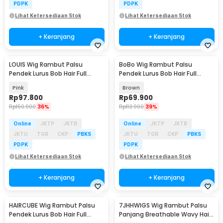
PDPK
PDPK
Lihat Ketersediaan Stok
Lihat Ketersediaan Stok
+ Keranjang
+ Keranjang
LOUIS Wig Rambut Palsu
BoBo Wig Rambut Palsu
Pendek Lurus Bob Hair Full
Pendek Lurus Bob Hair Full
Bangs 25cm - LS1139-1
Bangs 30cm - LC200
Pink
Brown
Rp
97.800
Rp
69.900
Rp
150.900
36%
Rp
113.900
39%
Online
JKTP
JKTB
Online
JKTP
JKTB
JKTU
TGR
CKP
PBKS
JKTU
TGR
CKP
PBKS
PDPK
PDPK
Lihat Ketersediaan Stok
Lihat Ketersediaan Stok
+ Keranjang
+ Keranjang
HAIRCUBE Wig Rambut Palsu
7JHHWIGS Wig Rambut Palsu
Pendek Lurus Bob Hair Full
Panjang Breathable Wavy Hair