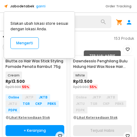
Jabodetabek
ganti
Order Tracking
Silakan ubah lokasi store sesuai
dengan lokasi Anda.
"hair wax"
153
Produk
Mengerti
Filter
Urutkan
TERJUAL HABIS
Biutte.co Hair Wax Stick Styling
Dawndesslo Penghilang Bulu
Pomade Penata Rambut 75g
Hidung Hard Wax Nose Hair
Removal Kit 25g - DD643
Cream
White
Rp
13.500
Rp
13.500
Rp
29.900
55%
Rp
29.900
55%
Online
JKTP
JKTB
Online
JKTP
JKTB
JKTU
TGR
CKP
PBKS
JKTU
TGR
CKP
PBKS
PDPK
PDPK
Lihat Ketersediaan Stok
Lihat Ketersediaan Stok
+ Keranjang
Terjual Habis