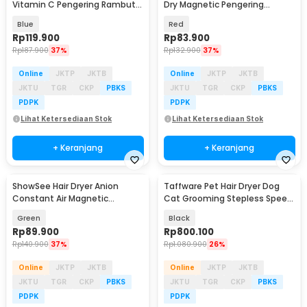
Vitamin C Pengering Rambut
Dry Magnetic Pengering
1800W - VC200-B
Rambut 1800W - A11-R
Blue
Red
Rp
119.900
Rp
83.900
Rp
187.900
37%
Rp
132.900
37%
Online
JKTP
JKTB
Online
JKTP
JKTB
JKTU
TGR
CKP
PBKS
JKTU
TGR
CKP
PBKS
PDPK
PDPK
Lihat Ketersediaan Stok
Lihat Ketersediaan Stok
+ Keranjang
+ Keranjang
ShowSee Hair Dryer Anion
Taffware Pet Hair Dryer Dog
Constant Air Magnetic
Cat Grooming Stepless Speed
Pengering Rambut 1800W - A5
2100W - SH-168
Green
Black
Rp
89.900
Rp
800.100
Rp
140.900
37%
Rp
1.080.900
26%
Online
JKTP
JKTB
Online
JKTP
JKTB
JKTU
TGR
CKP
PBKS
JKTU
TGR
CKP
PBKS
PDPK
PDPK