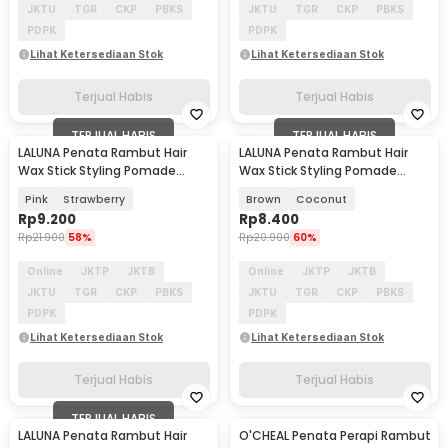
JKTU
TGR
CKP
PBKS
JKTU
TGR
CKP
PBKS
PDPK
PDPK
Lihat Ketersediaan Stok
Lihat Ketersediaan Stok
Terjual Habis
Terjual Habis
TERJUAL HABIS
TERJUAL HABIS
LALUNA Penata Rambut Hair
LALUNA Penata Rambut Hair
Wax Stick Styling Pomade
Wax Stick Styling Pomade
Breaking 15G - L65
Breaking 15G - L65
Pink
Strawberry
Brown
Coconut
Rp
9.200
Rp
8.400
Rp
21.900
58%
Rp
20.900
60%
Online
JKTP
JKTB
Online
JKTP
JKTB
JKTU
TGR
CKP
PBKS
JKTU
TGR
CKP
PBKS
PDPK
PDPK
Lihat Ketersediaan Stok
Lihat Ketersediaan Stok
Terjual Habis
Terjual Habis
TERJUAL HABIS
LALUNA Penata Rambut Hair
O'CHEAL Penata Perapi Rambut