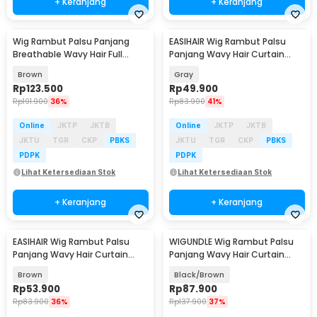
+ Keranjang
+ Keranjang
Wig Rambut Palsu Panjang
EASIHAIR Wig Rambut Palsu
Breathable Wavy Hair Full
Panjang Wavy Hair Curtain
Bangs 51cm - C8291-3
Bangs 56cm - LC237-2
Brown
Gray
Rp
123.500
Rp
49.900
Rp
191.900
36%
Rp
83.900
41%
Online
JKTP
JKTB
Online
JKTP
JKTB
JKTU
TGR
CKP
PBKS
JKTU
TGR
CKP
PBKS
PDPK
PDPK
Lihat Ketersediaan Stok
Lihat Ketersediaan Stok
+ Keranjang
+ Keranjang
EASIHAIR Wig Rambut Palsu
WIGUNDLE Wig Rambut Palsu
Panjang Wavy Hair Curtain
Panjang Wavy Hair Curtain
Bangs 56cm - LC237-2
Bangs 66cm - LC2077-1
Brown
Black/Brown
Rp
53.900
Rp
87.900
Rp
83.900
36%
Rp
137.900
37%