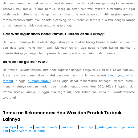
Hair wax umumnya tidak langsung larut dalam air, terutama jika mengandung bahan seperti
beeswax atau minyak alami. Namun, sebagian besar hair wax modern diformulasikan agar
lebih mudah dibersihkan dengan sampo biasa. Jika wax terasa sulit dihilangkan, gunakan
sampo berbasis sulfat atau double cleansing, yaitu mencuci rambut dua kali dengan sampo
untuk memastikan tidak ada residu yang tertinggal.
Hair Wax Digunakan Pada Rambut Basah atau Kering?
Hair wax umumnya lebih efektif digunakan pada rambut kering karena memberikan kontrol
dan daya tahan yang lebih baik. Mengaplikasikan wax pada rambut kering membantu
membentuk gaya dengan lebih presisi dan mempertahankan tekstur alami rambut.
Berapa Harga Hair Wax?
Hair wax di JakartaNotebook bisa Anda dapatkan dengan harga Rp14 ribu saja. Selain hair wax,
Anda juga bisa menemukan produk perawatan rambut lainnya seperti
hair dryer
,
catokan
rambut
, hingga
gunting rambut
. Anda juga dapat menemukan berbagai macam produk
menarik lainnya dengan mudah dan murah menggunakan fitur COD, 1-Day Shipping, dan
Promo Spesial lainnya. Tunggu apa lagi? Yuk, beli kebutuhan Anda di JakartaNotebook
sekarang!
Temukan Rekomendasi Hair Wax dan Produk Terbaik
Lainnya
hair dryer
|
hair druer
|
hair
|
hair powder
|
hair vitamin
|
hair drayer
|
gantungan hair dryer
|
nose
hair
|
hair dryer mini
|
hair clip