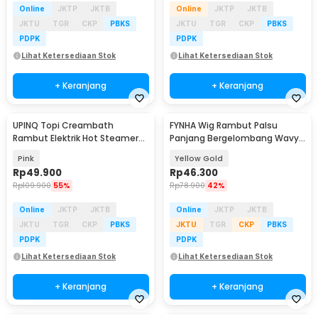
Online
JKTP
JKTB
Online
JKTP
JKTB
JKTU
TGR
CKP
PBKS
JKTU
TGR
CKP
PBKS
PDPK
PDPK
Lihat Ketersediaan Stok
Lihat Ketersediaan Stok
+ Keranjang
+ Keranjang
UPINQ Topi Creambath
FYNHA Wig Rambut Palsu
Rambut Elektrik Hot Steamer
Panjang Bergelombang Wavy
Hair Spa 10 Level 65W - RZ2-1A
Hair Full Bangs 65cm - HB-004
Pink
Yellow Gold
Rp
49.900
Rp
46.300
Rp
109.900
55%
Rp
78.900
42%
Online
JKTP
JKTB
Online
JKTP
JKTB
JKTU
TGR
CKP
PBKS
JKTU
TGR
CKP
PBKS
PDPK
PDPK
Lihat Ketersediaan Stok
Lihat Ketersediaan Stok
+ Keranjang
+ Keranjang