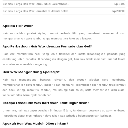
Estimasi Harga Hair Wax Termurah di JakartaNotebook
Rp
3.400
Estimasi Harga Hair Wax Termahal di JakartaNotebook
Rp
800.100
Apa Itu Hair Wax?
Hair wax adalah produk styling rambut berbasis lilin yang membantu membentuk dan
mempertahankan gaya rambut tanpa membuatnya kaku atau lengket.
Apa Perbedaan Hair Wax dengan Pomade dan Gel?
Hair wax memberikan hasil yang lebih fleksibel dan matte dibandingkan pomade yang
cenderung lebih berkilau. Dibandingkan dengan gel, hair wax tidak membuat rambut terasa
kaku atau keras setelah mengering.
Hair Wax Mengandung Apa Saja?
Hair wax mengandung beeswax, glycerin, dan ekstrak alpukat yang membantu
mempertahankan gaya rambut, menarik dan mengunci kelembapan agar rambut tetap lembut
dan tidak kering, menutrisi rambut, melindungi dari polusi, serta memberikan kilau alami
tanpa tampilan berminyak berlebihan.
Berapa Lama Hair Wax Bertahan Saat Digunakan?
Umumnya, hair wax dapat bertahan 6 hingga 12 jam, kandungan beeswax atau polymer-based
ingredients dapat meningkatkan daya tahan wax terhadap kelembapan dan keringat.
Apakah Hair Wax Mudah Dibersihkan?