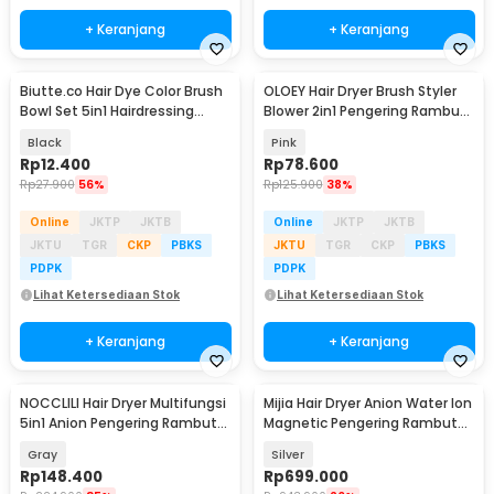
+ Keranjang
+ Keranjang
Biutte.co Hair Dye Color Brush
OLOEY Hair Dryer Brush Styler
Bowl Set 5in1 Hairdressing
Blower 2in1 Pengering Rambut
Accessory - ME51
1200W - 5250
Black
Pink
Rp
12.400
Rp
78.600
Rp
27.900
56%
Rp
125.900
38%
Online
JKTP
JKTB
Online
JKTP
JKTB
JKTU
TGR
CKP
PBKS
JKTU
TGR
CKP
PBKS
PDPK
PDPK
Lihat Ketersediaan Stok
Lihat Ketersediaan Stok
+ Keranjang
+ Keranjang
NOCCLILI Hair Dryer Multifungsi
Mijia Hair Dryer Anion Water Ion
5in1 Anion Pengering Rambut
Magnetic Pengering Rambut
600W - Q7
1600W - H701
Gray
Silver
Rp
148.400
Rp
699.000