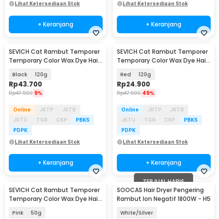
Lihat Ketersediaan Stok
Lihat Ketersediaan Stok
+ Keranjang
+ Keranjang
SEVICH Cat Rambut Temporer
SEVICH Cat Rambut Temporer
Temporary Color Wax Dye Hair
Temporary Color Wax Dye Hair
Coloring - SV89
Coloring - SV89
Black
120g
Red
120g
Rp
43.700
Rp
24.900
Rp
47.900
9%
Rp
47.900
49%
Online
JKTP
JKTB
Online
JKTP
JKTB
JKTU
TGR
CKP
PBKS
JKTU
TGR
CKP
PBKS
PDPK
PDPK
Lihat Ketersediaan Stok
Lihat Ketersediaan Stok
+ Keranjang
+ Keranjang
TERJUAL HABIS
SEVICH Cat Rambut Temporer
SOOCAS Hair Dryer Pengering
Temporary Color Wax Dye Hair
Rambut Ion Negatif 1800W - H5
Coloring - SV89
Pink
50g
White/Silver