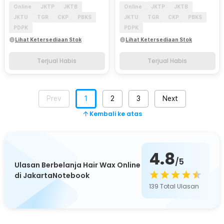
Online
JKTP
JKTB
Online
JKTP
JKTB
JKTU
TGR
CKP
PBKS
JKTU
TGR
CKP
PBKS
PDPK
PDPK
Lihat Ketersediaan Stok
Lihat Ketersediaan Stok
Terjual Habis
Terjual Habis
Prev
1
2
3
Next
Kembali ke atas
4.8
/5
Ulasan Berbelanja Hair Wax Online
di JakartaNotebook
139
Total Ulasan