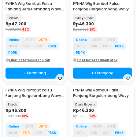
FYNHA Wig Rambut Palsu
FYNHA Wig Rambut Palsu
Panjang Bergelombang Wavy
Panjang Bergelombang Wavy
Hair Full Bangs 65cm - HB-004
Hair Full Bangs 65cm - HB-004
Brown
Gray Silver
Rp
47.200
Rp
46.300
Rp
80.900
42%
Rp
92.900
51%
Online
JKTP
JKTB
Online
JKTP
JKTB
JKTU
TGR
CKP
PBKS
JKTU
TGR
CKP
PBKS
PDPK
PDPK
Lihat Ketersediaan Stok
Lihat Ketersediaan Stok
+ Keranjang
+ Keranjang
FYNHA Wig Rambut Palsu
FYNHA Wig Rambut Palsu
Panjang Bergelombang Wavy
Panjang Bergelombang Wavy
Hair Full Bangs 65cm - HB-004
Hair Full Bangs 65cm - HB-004
Black
Dark Brown
Rp
46.300
Rp
46.300
Rp
92.900
51%
Rp
92.900
51%
Online
JKTP
JKTB
Online
JKTP
JKTB
JKTU
TGR
CKP
PBKS
JKTU
TGR
CKP
PBKS