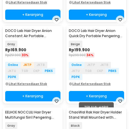
Lihat Ketersediaan Stok
Lihat Ketersediaan Stok
+ Keranjang
+ Keranjang
DOCO Lab Hair Dryer Anion
DOCO Lab Hair Dryer Anion
Constant Air Portable
Quick Dry Portable Pengering
Pengering Rambut 1600W -
Rambut 1600W - H902
Gray
Beige
H800
Rp
169.900
Rp
199.900
Rp
251.900
33%
Rp
299.900
34%
Online
JKTP
JKTB
Online
JKTP
JKTB
JKTU
TGR
CKP
PBKS
JKTU
TGR
CKP
PBKS
PDPK
PDPK
Lihat Ketersediaan Stok
Lihat Ketersediaan Stok
+ Keranjang
+ Keranjang
TERJUAL HABIS
EELHOE NOCCLILI Hair Dryer
ChaoWal Rak Hair Dryer Holder
Multifungsi 5in1 Pengering
Stand Wall Mounted with
Rambut 1000W - E21
Storage Box - CH-14
Gray
Black