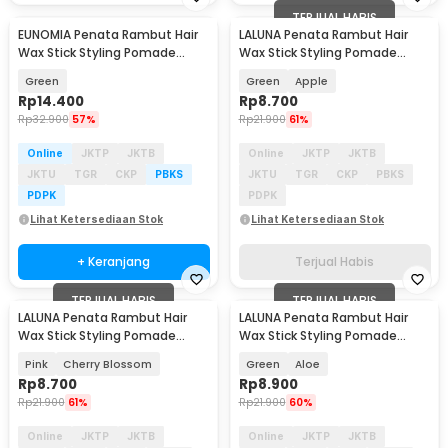
TERJUAL HABIS
EUNOMIA Penata Rambut Hair
LALUNA Penata Rambut Hair
Wax Stick Styling Pomade
Wax Stick Styling Pomade
Breaking 75g - EN-75
Breaking 15G - L65
Green
Green
Apple
Rp
14.400
Rp
8.700
Rp
32.900
57%
Rp
21.900
61%
Online
JKTP
JKTB
Online
JKTP
JKTB
JKTU
TGR
CKP
PBKS
JKTU
TGR
CKP
PBKS
PDPK
PDPK
Lihat Ketersediaan Stok
Lihat Ketersediaan Stok
+ Keranjang
Terjual Habis
TERJUAL HABIS
TERJUAL HABIS
LALUNA Penata Rambut Hair
LALUNA Penata Rambut Hair
Wax Stick Styling Pomade
Wax Stick Styling Pomade
Breaking 15G - L65
Breaking 15G - L65
Pink
Cherry Blossom
Green
Aloe
Rp
8.700
Rp
8.900
Rp
21.900
61%
Rp
21.900
60%
Online
JKTP
JKTB
Online
JKTP
JKTB