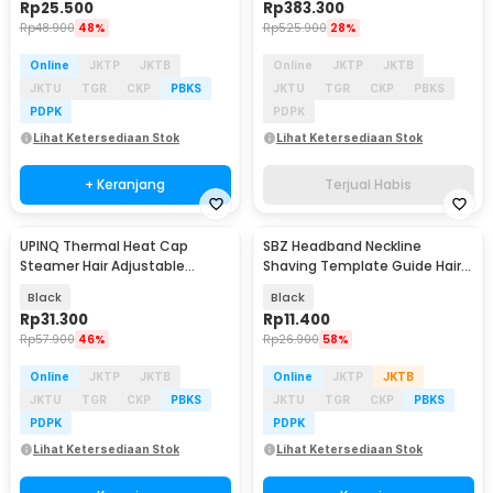
Rp
25.500
Rp
383.300
Rp
48.900
48%
Rp
525.900
28%
Online
JKTP
JKTB
Online
JKTP
JKTB
JKTU
TGR
CKP
PBKS
JKTU
TGR
CKP
PBKS
PDPK
PDPK
Lihat Ketersediaan Stok
Lihat Ketersediaan Stok
+ Keranjang
Terjual Habis
UPINQ Thermal Heat Cap
SBZ Headband Neckline
Steamer Hair Adjustable
Shaving Template Guide Hair
Heating EU Plug - UP30
Styling Tool - INU98
Black
Black
Rp
31.300
Rp
11.400
Rp
57.900
46%
Rp
26.900
58%
Online
JKTP
JKTB
Online
JKTP
JKTB
JKTU
TGR
CKP
PBKS
JKTU
TGR
CKP
PBKS
PDPK
PDPK
Lihat Ketersediaan Stok
Lihat Ketersediaan Stok