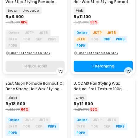
Wax Stick Styling Pomade
Hair Wax Stick Styling Pomade
Breaking 15G - L65
40g - 6811
Brown
Avocado
Pink
Rp
8.600
Rp
11.100
Rp
21.900
61%
Rp
25.900
58%
Online
JKTP
JKTB
Online
JKTP
JKTB
JKTU
TGR
CKP
PBKS
JKTU
TGR
CKP
PBKS
PDPK
PDPK
Lihat Ketersediaan Stok
Lihat Ketersediaan Stok
Terjual Habis
+ Keranjang
East Moon Pomade Rambut Oil
LUODAIS Hair Styling Wax
Base Strong Hair Wax Styling
Natural Soft Texture 100g -
Glossy 60g - SN-112
LD393
Black
Gray
Rp
18.900
Rp
12.900
Rp
51.900
64%
Rp
28.900
56%
Online
JKTP
JKTB
Online
JKTP
JKTB
JKTU
TGR
CKP
PBKS
JKTU
TGR
CKP
PBKS
PDPK
PDPK