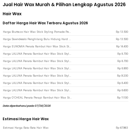
Jual Hair Wax Murah & Pilihan Lengkap Agustus 2026
Hair Wax
Daftar Harga Hair Wax Terbaru Agustus 2026
Harga Biutte.co Hair Wax Stick Styling Pomade Penata Rambut 75g - Cream
Rp
13.500
Harga Dawndesslo Penghilang Bulu Hidung Hard Wax Nose Hair Removal Kit 25g - DD643 - White
Rp
13.500
Harga EUNOMIA Penata Rambut Hair Wax Stick Styling Pomade Breaking 75g - EN-75 - Green
Rp
14.400
Harga LALUNA Penata Rambut Hair Wax Stick Styling Pomade Breaking 15G Apple - L65 - Green
Rp
8.700
Harga LALUNA Penata Rambut Hair Wax Stick Styling Pomade Breaking 15G Cherry Blossom - L65 - Pink
Rp
8.700
Harga LALUNA Penata Rambut Hair Wax Stick Styling Pomade Breaking 15G Aloe - L65 - Green
Rp
8.900
Harga LALUNA Penata Rambut Hair Wax Stick Styling Pomade Breaking 15G Strawberry - L65 - Pink
Rp
9.200
Harga LALUNA Penata Rambut Hair Wax Stick Styling Pomade Breaking 15G Coconut - L65 - Brown
Rp
8.400
Harga LALUNA Penata Rambut Hair Wax Stick Styling Pomade Breaking 15G Avocado - L65 - Brown
Rp
8.600
Harga O'CHEAL Penata Perapi Rambut Hair Wax Stick Styling Pomade 40g - 6811 - Pink
Rp
11.100
Data diperbaharui pada 07/08/2026
Estimasi Harga Hair Wax
Estimasi Harga Rata-Rata Hair Wax
Rp
67.963