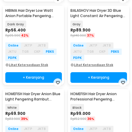
HIBIMA Hair Dryer Low Watt
BALASHOV Hair Dryer 3D Blue
Anion Portable Pengering
Light Constant Air Pengering
Rambut 800W - XL-2200
Rambut 1800W - T9
Dark Gray
Gray
Rp
56.400
Rp
89.900
Rp
95.900
42%
Rp
140.900
37%
Online
JKTP
JKTB
Online
JKTP
JKTB
JKTU
TGR
CKP
PBKS
JKTU
TGR
CKP
PBKS
PDPK
PDPK
Lihat Ketersediaan Stok
Lihat Ketersediaan Stok
+ Keranjang
+ Keranjang
HOMEFISH Hair Dryer Anion Blue
HOMEFISH Hair Dryer Anion
Light Pengering Rambut
Professional Pengering
2000W - F37
Rambut 2400W - F33
White
Black
Rp
69.900
Rp
99.000
Rp
113.900
39%
Rp
152.900
36%
Online
JKTP
JKTB
Online
JKTP
JKTB