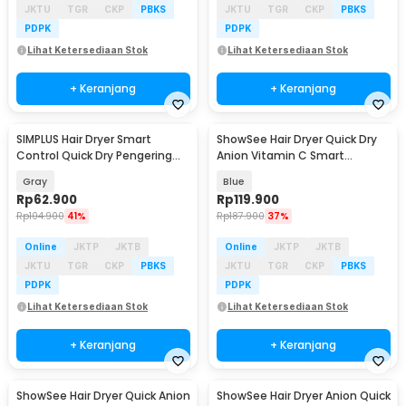
JKTU
TGR
CKP
PBKS
JKTU
TGR
CKP
PBKS
PDPK
PDPK
Lihat Ketersediaan Stok
Lihat Ketersediaan Stok
+ Keranjang
+ Keranjang
SIMPLUS Hair Dryer Smart
ShowSee Hair Dryer Quick Dry
Control Quick Dry Pengering
Anion Vitamin C Smart
Rambut 1200W - AK47
Harmony OS 1800W - VCH200B
Gray
Blue
Rp
62.900
Rp
119.900
Rp
104.900
41%
Rp
187.900
37%
Online
JKTP
JKTB
Online
JKTP
JKTB
JKTU
TGR
CKP
PBKS
JKTU
TGR
CKP
PBKS
PDPK
PDPK
Lihat Ketersediaan Stok
Lihat Ketersediaan Stok
+ Keranjang
+ Keranjang
ShowSee Hair Dryer Quick Anion
ShowSee Hair Dryer Anion Quick