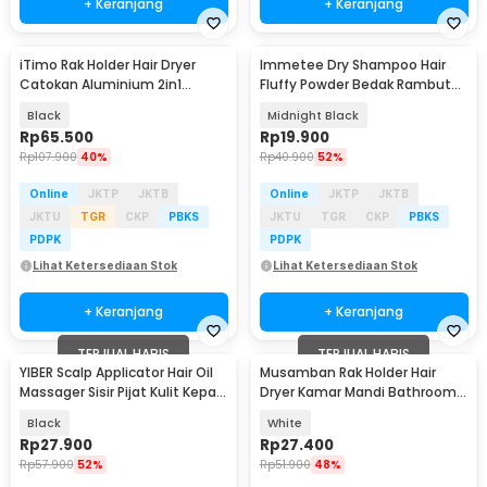
+ Keranjang
+ Keranjang
iTimo Rak Holder Hair Dryer
Immetee Dry Shampoo Hair
Catokan Aluminium 2in1
Fluffy Powder Bedak Rambut
Storage Rack - 24112
Anti Lepek 15g - IT399
Black
Midnight Black
Rp
65.500
Rp
19.900
Rp
107.900
40%
Rp
40.900
52%
Online
JKTP
JKTB
Online
JKTP
JKTB
JKTU
TGR
CKP
PBKS
JKTU
TGR
CKP
PBKS
PDPK
PDPK
Lihat Ketersediaan Stok
Lihat Ketersediaan Stok
+ Keranjang
+ Keranjang
TERJUAL HABIS
TERJUAL HABIS
YIBER Scalp Applicator Hair Oil
Musamban Rak Holder Hair
Massager Sisir Pijat Kulit Kepala
Dryer Kamar Mandi Bathroom
15ml - YSP15
Organizer Plastik - MSA23
Black
White
Rp
27.900
Rp
27.400
Rp
57.900
52%
Rp
51.900
48%