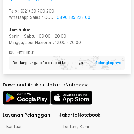
Telp
:
(021) 39 700 200
Whatsapp Sales / COD
:
0896 135 222 00
Jam buka:
Senin - Sabtu
:
09:00
-
20:00
Minggu/Libur Nasional
:
12:00
-
20:00
Idul Fitri
: libur
Selengkapnya
Beli langsung/self pickup di kota lainnya
Download Aplikasi JakartaNotebook
Layanan Pelanggan
JakartaNotebook
Bantuan
Tentang Kami