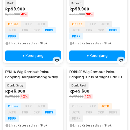
Bangs 30cm - WL1199-1
Full Bangs 50cm - C8267-3
Pink
Brown
Rp
59.900
Rp
99.900
Rp
99.900
41%
Rp
153.900
36%
Online
JKTP
JKTB
Online
JKTP
JKTB
JKTU
TGR
CKP
PBKS
JKTU
TGR
CKP
PBKS
PDPK
PDPK
Lihat Ketersediaan Stok
Lihat Ketersediaan Stok
+ Keranjang
+ Keranjang
FYNHA Wig Rambut Palsu
FORLISE Wig Rambut Palsu
Panjang Bergelombang Wavy
Panjang Lurus Straight Hair Full
Hair Full Bangs 65cm - HB-004
Bangs 73.5cm - Y-07-BK-ST
Dark Gray
Dark Red
Rp
46.000
Rp
45.600
Rp
78.900
42%
Rp
77.900
42%
Online
JKTP
JKTB
Online
JKTP
JKTB
JKTU
TGR
CKP
PBKS
JKTU
TGR
CKP
PBKS
PDPK
PDPK
Lihat Ketersediaan Stok
Lihat Ketersediaan Stok