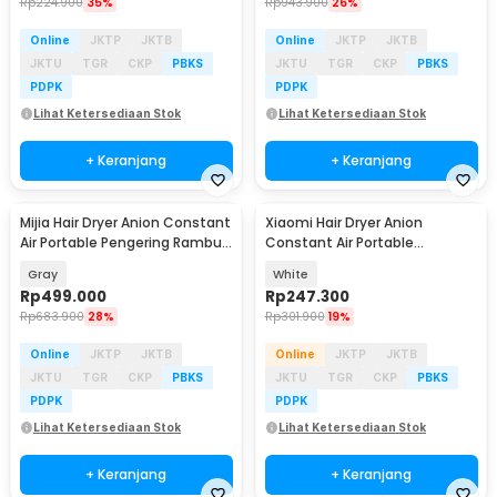
Rp
224.900
35%
Rp
943.900
26%
Online
JKTP
JKTB
Online
JKTP
JKTB
JKTU
TGR
CKP
PBKS
JKTU
TGR
CKP
PBKS
PDPK
PDPK
Lihat Ketersediaan Stok
Lihat Ketersediaan Stok
+ Keranjang
+ Keranjang
Mijia Hair Dryer Anion Constant
Xiaomi Hair Dryer Anion
Air Portable Pengering Rambut
Constant Air Portable
1600W - H501
Pengering Rambut 1600W -
Gray
White
H101
Rp
499.000
Rp
247.300
Rp
683.900
28%
Rp
301.900
19%
Online
JKTP
JKTB
Online
JKTP
JKTB
JKTU
TGR
CKP
PBKS
JKTU
TGR
CKP
PBKS
PDPK
PDPK
Lihat Ketersediaan Stok
Lihat Ketersediaan Stok
+ Keranjang
+ Keranjang