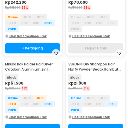
Rp
242.200
Rp
70.000
Rp
331.900
28%
Rp
113.900
39%
Online
JKTP
JKTB
Online
JKTP
JKTB
JKTU
TGR
CKP
PBKS
JKTU
TGR
CKP
PBKS
PDPK
PDPK
Lihat Ketersediaan Stok
Lihat Ketersediaan Stok
+ Keranjang
Terjual Habis
Miruko Rak Holder Hair Dryer
VERONNI Dry Shampoo Hair
Catokan Aluminium 2in1
Fluffy Powder Bedak Rambut
Storage Rack - INU21
Anti Lepek 15g - VR398
Black
Black
Rp
61.500
Rp
21.900
Rp
102.900
41%
Rp
43.900
51%
Online
JKTP
JKTB
Online
JKTP
JKTB
JKTU
TGR
CKP
PBKS
JKTU
TGR
CKP
PBKS
PDPK
PDPK
Lihat Ketersediaan Stok
Lihat Ketersediaan Stok