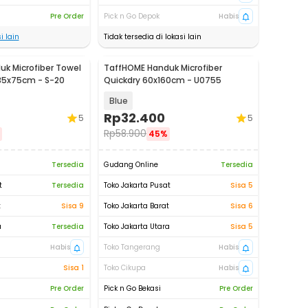
Pre Order
Pick n Go Depok
Habis
i lain
Tidak tersedia di lokasi lain
k Microfiber Towel
TaffHOME Handuk Microfiber
 35x75cm - S-20
Quickdry 60x160cm - U0755
Blue
Rp
32.400
5
5
Rp
58.900
45%
Tersedia
Gudang Online
Tersedia
t
Tersedia
Toko Jakarta Pusat
Sisa 5
t
Sisa 9
Toko Jakarta Barat
Sisa 6
a
Tersedia
Toko Jakarta Utara
Sisa 5
Habis
Toko Tangerang
Habis
Sisa 1
Toko Cikupa
Habis
Pre Order
Pick n Go Bekasi
Pre Order