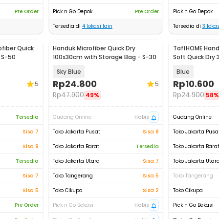
Pre Order
Pick n Go Depok
Pre Order
Pick n Go Depok
Tersedia di
4
lokasi lain
Tersedia di
3
lokas
fiber Quick
Handuk Microfiber Quick Dry
TaffHOME Handu
 S-50
100x30cm with Storage Bag - S-30
Soft Quick Dry
Sky Blue
Blue
Rp
24.800
Rp
10.600
5
5
Rp
47.900
Rp
24.900
49%
58%
Tersedia
Gudang Online
Habis
Gudang Online
Sisa 7
Toko Jakarta Pusat
Sisa 8
Toko Jakarta Pusa
Sisa 9
Toko Jakarta Barat
Tersedia
Toko Jakarta Bara
Tersedia
Toko Jakarta Utara
Sisa 7
Toko Jakarta Utar
Sisa 7
Toko Tangerang
Sisa 5
Toko Tangerang
Sisa 5
Toko Cikupa
Sisa 2
Toko Cikupa
Pre Order
Pick n Go Bekasi
Habis
Pick n Go Bekasi