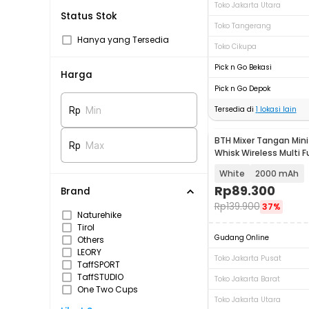
Toko Jakarta Utara
Status Stok
Toko Tangerang
Hanya yang Tersedia
Toko Cikupa
Pick n Go Bekasi
Harga
Pick n Go Depok
Tersedia di
1
lokasi lain
Rp
Min
BTH Mixer Tangan Mini 
Rp
Max
Whisk Wireless Multi F
HMF20
White
2000 mAh
Rp
89.300
Brand
Rp
139.900
37%
Naturehike
Tirol
Gudang Online
Others
LEORY
Toko Jakarta Pusat
TaffSPORT
TaffSTUDIO
Toko Jakarta Barat
One Two Cups
Toko Jakarta Utara