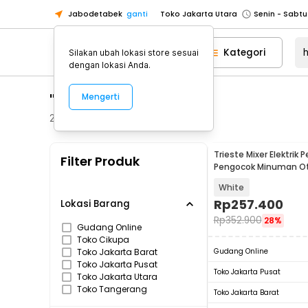
Jabodetabek
ganti
Toko Jakarta Utara
Toko Tangerang
Kategori
Silakan ubah lokasi store sesuai
Toko Cikupa
dengan lokasi Anda.
Pick n Go Jakarta Barat
Senin - J
"handuk mixer"
Mengerti
Pick n Go Bekasi
Senin - Jumat (08
Pick n Go Depok
Senin - Jumat (08
240
Produk
Toko Jakarta Pusat
Senin - Sabtu
Trieste Mixer Elektrik
Filter Produk
Toko Jakarta Barat
Senin - Sabtu
Pengocok Minuman O
100W 2300RPM - HSM-
Toko Jakarta Utara
White
Toko Tangerang
Rp
257.400
Lokasi Barang
Rp
352.900
28%
Toko Cikupa
Gudang Online
Toko Cikupa
Pick n Go Jakarta Barat
Senin - J
Toko Jakarta Barat
Gudang Online
Pick n Go Bekasi
Senin - Jumat (08
Toko Jakarta Pusat
Toko Jakarta Pusat
Toko Jakarta Utara
Pick n Go Depok
Senin - Jumat (08
Toko Tangerang
Toko Jakarta Barat