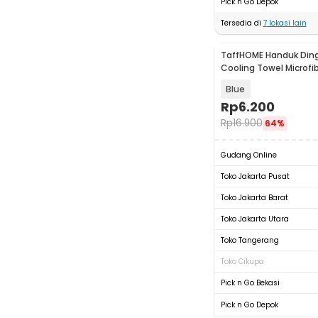
Pick n Go Depok
Tersedia di
7
lokasi lain
TaffHOME Handuk Ding
Cooling Towel Microfib
- SH-C00290
Blue
Rp
6.200
Rp
16.900
64%
Gudang Online
Toko Jakarta Pusat
Toko Jakarta Barat
Toko Jakarta Utara
Toko Tangerang
Toko Cikupa
Pick n Go Bekasi
Pick n Go Depok