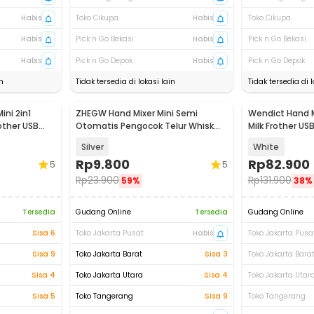
Habis
Toko Cikupa
Habis
Toko Cikupa
Habis
Pick n Go Bekasi
Habis
Pick n Go Bekasi
Habis
Pick n Go Depok
Habis
Pick n Go Depok
n
Tidak tersedia di lokasi lain
Tidak tersedia di l
ni 2in1
ZHEGW Hand Mixer Mini Semi
Wendict Hand M
other USB
Otomatis Pengocok Telur Whisk
Milk Frother U
Foamer - H16
KC-20
Silver
White
Rp
9.800
Rp
82.900
5
5
Rp
23.900
Rp
131.900
59%
38%
Tersedia
Gudang Online
Tersedia
Gudang Online
Sisa 6
Toko Jakarta Pusat
Habis
Toko Jakarta Pusa
Sisa 9
Toko Jakarta Barat
Sisa 3
Toko Jakarta Bara
Sisa 4
Toko Jakarta Utara
Sisa 4
Toko Jakarta Utar
Sisa 5
Toko Tangerang
Sisa 9
Toko Tangerang