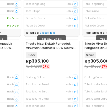
Habis
Toko Tangerang
Habis
Toko Tangerang
Habis
Toko Cikupa
Habis
Toko Cikupa
Pre Order
Pick n Go Bekasi
Habis
Pick n Go Bekasi
Pre Order
Pick n Go Depok
Habis
Pick n Go Depok
n
Tersedia di
3
lokasi lain
Tidak tersedia di l
BIS
TERJUAL HABIS
TERJ
 Pengaduk
Trieste Mixer Elektrik Pengaduk
Trieste Mixer E
CD 100W
Minuman Otomatis 100W 500ml -
Pengocok Min
HSM-707
100W - HSM-70
Black
Silver
Rp
305.100
Rp
305.80
Rp
417.900
Rp
418.900
27%
27
Habis
Gudang Online
Habis
Gudang Online
Habis
Toko Jakarta Pusat
Habis
Toko Jakarta Pusa
Habis
Toko Jakarta Barat
Habis
Toko Jakarta Bara
Habis
Toko Jakarta Utara
Habis
Toko Jakarta Utar
Habis
Toko Tangerang
Habis
Toko Tangerang