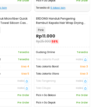
Pre Order
Pick n Go Depok
Pre Order
i lain
Tersedia di
6
lokasi lain
k Microfiber Quick
ERDONG Handuk Pengering
 Towel Silicon Case
Rambut Kepala Hair Wrap Drying
Microfiber - FO60
Pink
Rp
11.000
Rp
25.900
58%
Tersedia
Gudang Online
Tersedia
t
Tersedia
Toko Jakarta Pusat
Habis
t
Sisa 4
Toko Jakarta Barat
Sisa 3
a
Sisa 5
Toko Jakarta Utara
Sisa 3
Habis
Toko Tangerang
Habis
Habis
Toko Cikupa
Habis
Pre Order
Pick n Go Bekasi
Pre Order
Pre Order
Pick n Go Depok
Pre Order