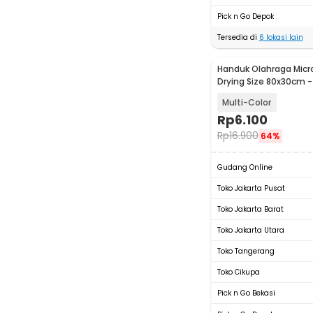
Pick n Go Depok
Tersedia di
6
lokasi lain
Handuk Olahraga Micro
Drying Size 80x30cm -
Multi-Color
Rp
6.100
Rp
16.900
64%
Gudang Online
Toko Jakarta Pusat
Toko Jakarta Barat
Toko Jakarta Utara
Toko Tangerang
Toko Cikupa
Pick n Go Bekasi