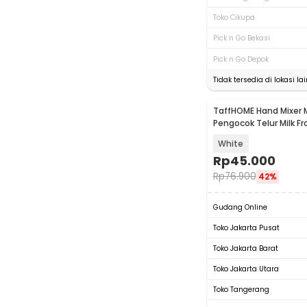
Toko Cikupa
Pick n Go Bekasi
Pick n Go Depok
Tidak tersedia di lokasi lai
TaffHOME Hand Mixer Mi
Pengocok Telur Milk Fr
Charge - HMW1
White
Rp
45.000
Rp
76.900
42%
Gudang Online
Toko Jakarta Pusat
Toko Jakarta Barat
Toko Jakarta Utara
Toko Tangerang