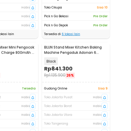
Habis
Toko Cikupa
Sisa 10
Habis
Pick n Go Bekasi
Pre Order
Habis
Pick n Go Depok
Pre Order
okasi lain
Tersedia di
6
lokasi lain
ixer Mini Pengocok
BLUN Stand Mixer Kitchen Baking
Baru
SB Charge 800mAh -
Machine Pengaduk Adonan 6
Speed 3L - SC-632
Black
Rp
841.300
Rp
1.135.900
26%
Tersedia
Gudang Online
Sisa 9
t
Habis
Toko Jakarta Pusat
Habis
t
Habis
Toko Jakarta Barat
Habis
a
Habis
Toko Jakarta Utara
Habis
Habis
Toko Tangerang
Habis