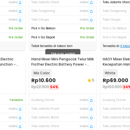
Habis
Toko Jakarta Utara
Habis
Toko Jakarta Utar
Habis
Toko Tangerang
Habis
Toko Tangerang
Habis
Toko Cikupa
Habis
Toko Cikupa
Pre Order
Pick n Go Bekasi
Pre Order
Pick n Go Bekasi
Pre Order
Pick n Go Depok
Pre Order
Pick n Go Depok
Tidak tersedia di lokasi lain
Tersedia di
4
lokas
TERJUAL HABIS
Electric
Hand Mixer Mini Pengocok Telur Milk
HAOY Mixer Elek
Akan Datang
unction -
Frother Electric Battery Power -
Kecepatan Han
HMP16
800mAh - HMF
Mix Color
White
Rp
10.600
Rp
69.000
5
Rp
22.900
Rp
103.900
54%
34
Tersedia
Gudang Online
Habis
Gudang Online
Habis
Toko Jakarta Pusat
Habis
Toko Jakarta Pusa
Habis
Toko Jakarta Barat
Habis
Toko Jakarta Bara
Habis
Toko Jakarta Utara
Habis
Toko Jakarta Utar