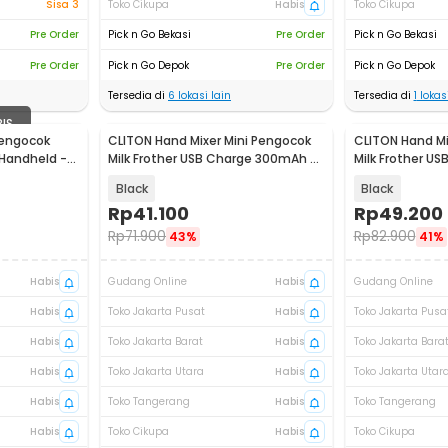
Sisa 3
Toko Cikupa
Habis
Toko Cikupa
Pre Order
Pick n Go Bekasi
Pre Order
Pick n Go Bekasi
Pre Order
Pick n Go Depok
Pre Order
Pick n Go Depok
Tersedia di
6
lokasi lain
Tersedia di
1
lokasi
BIS
Pengocok
CLITON Hand Mixer Mini Pengocok
CLITON Hand Mi
Akan Datang
Akan Datang
r Handheld -
Milk Frother USB Charge 300mAh -
Milk Frother U
EF-B-SET
EF-B-BOX
Black
Black
Rp
41.100
Rp
49.200
Rp
71.900
Rp
82.900
43%
41%
Habis
Gudang Online
Habis
Gudang Online
Habis
Toko Jakarta Pusat
Habis
Toko Jakarta Pusa
Habis
Toko Jakarta Barat
Habis
Toko Jakarta Bara
Habis
Toko Jakarta Utara
Habis
Toko Jakarta Utar
Habis
Toko Tangerang
Habis
Toko Tangerang
Habis
Toko Cikupa
Habis
Toko Cikupa