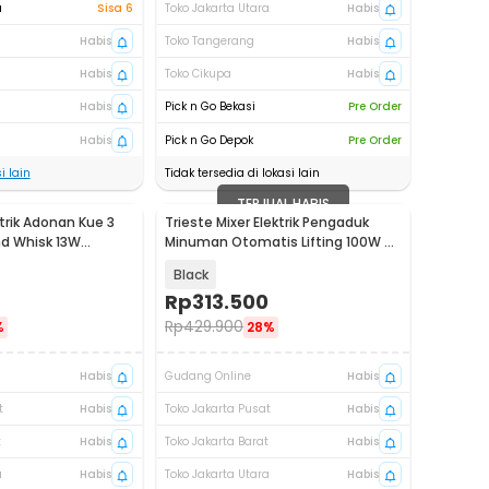
a
Sisa 6
Toko Jakarta Utara
Habis
Habis
Toko Tangerang
Habis
Habis
Toko Cikupa
Habis
Habis
Pick n Go Bekasi
Pre Order
Habis
Pick n Go Depok
Pre Order
i lain
Tidak tersedia di lokasi lain
TERJUAL HABIS
trik Adonan Kue 3
Trieste Mixer Elektrik Pengaduk
d Whisk 13W
Minuman Otomatis Lifting 100W -
30
HSM-707S
Black
Rp
313.500
Rp
429.900
%
28%
Habis
Gudang Online
Habis
t
Habis
Toko Jakarta Pusat
Habis
t
Habis
Toko Jakarta Barat
Habis
a
Habis
Toko Jakarta Utara
Habis