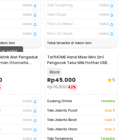
Habis
Toko Tangerang
Habis
Habis
Toko Cikupa
Habis
Habis
Pick n Go Bekasi
Habis
Habis
Pick n Go Depok
Habis
okasi lain
Tidak tersedia di lokasi lain
UAL HABIS
lektrik Alat Pengaduk
TaffHOME Hand Mixer Mini 2in1
uman Otomatis
Pengocok Telur Milk Frother USB
5S
Charge - HMW1
Black
0
Rp
45.000
5
Rp
76.900
%
42%
Habis
Gudang Online
Tersedia
t
Habis
Toko Jakarta Pusat
Sisa 6
t
Habis
Toko Jakarta Barat
Sisa 3
a
Habis
Toko Jakarta Utara
Sisa 2
Habis
Toko Tangerang
Tersedia