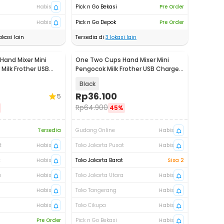
Habis
Pick n Go Bekasi
Pre Order
Habis
Pick n Go Depok
Pre Order
okasi lain
Tersedia di
3
lokasi lain
and Mixer Mini
One Two Cups Hand Mixer Mini
Milk Frother USB
Pengocok Milk Frother USB Charge
0
300mAh - EF-A
Black
Rp
36.100
5
Rp
64.900
45%
Tersedia
Gudang Online
Habis
t
Habis
Toko Jakarta Pusat
Habis
t
Habis
Toko Jakarta Barat
Sisa 2
a
Habis
Toko Jakarta Utara
Habis
Habis
Toko Tangerang
Habis
Habis
Toko Cikupa
Habis
Pre Order
Pick n Go Bekasi
Habis