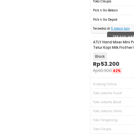
Toko Cikupa
Pick n Go Bekasi
Pick n Go Depok
Tersedia di
5
lokasi lain
TERJUAL HA
ATLY Hand Mixer Mini 
Telur Kopi Milk Frothe
HMW05
Black
Rp
53.200
Rp
90.900
42%
Gudang Online
Toko Jakarta Pusat
Toko Jakarta Barat
Toko Jakarta Utara
Toko Tangerang
Toko Cikupa