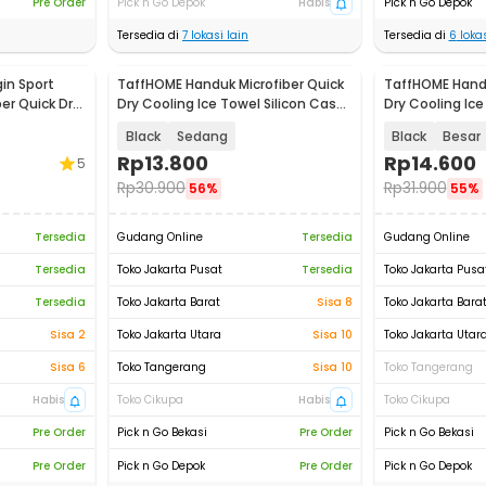
Pre Order
Pick n Go Depok
Habis
Pick n Go Depok
Tersedia di
7
lokasi lain
Tersedia di
6
lokas
in Sport
TaffHOME Handuk Microfiber Quick
TaffHOME Handu
er Quick Dry
Dry Cooling Ice Towel Silicon Case
Dry Cooling Ice
- S-10
- S-10
Black
Sedang
Black
Besar
Rp
13.800
Rp
14.600
5
Rp
30.900
Rp
31.900
56%
55%
Tersedia
Gudang Online
Tersedia
Gudang Online
Tersedia
Toko Jakarta Pusat
Tersedia
Toko Jakarta Pusa
Tersedia
Toko Jakarta Barat
Sisa 8
Toko Jakarta Bara
Sisa 2
Toko Jakarta Utara
Sisa 10
Toko Jakarta Utar
Sisa 6
Toko Tangerang
Sisa 10
Toko Tangerang
Habis
Toko Cikupa
Habis
Toko Cikupa
Pre Order
Pick n Go Bekasi
Pre Order
Pick n Go Bekasi
Pre Order
Pick n Go Depok
Pre Order
Pick n Go Depok