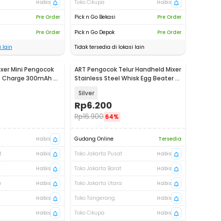
Habis
Toko Cikupa
Habis
Pre Order
Pick n Go Bekasi
Pre Order
Pre Order
Pick n Go Depok
Pre Order
 lain
Tidak tersedia di lokasi lain
xer Mini Pengocok
ART Pengocok Telur Handheld Mixer
SB Charge 300mAh -
Stainless Steel Whisk Egg Beater -
H10
Silver
Rp
6.200
Rp
16.900
64%
Habis
Gudang Online
Tersedia
t
Habis
Toko Jakarta Pusat
Habis
t
Habis
Toko Jakarta Barat
Habis
a
Habis
Toko Jakarta Utara
Habis
Habis
Toko Tangerang
Habis
Habis
Toko Cikupa
Habis