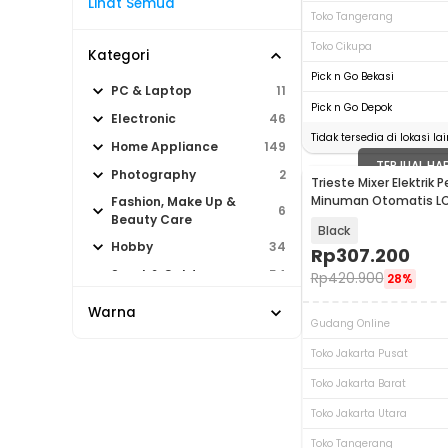
Lihat Semua
Toko Tangerang
Toko Cikupa
Kategori
Pick n Go Bekasi
PC & Laptop
11
Pick n Go Depok
Electronic
46
Tidak tersedia di lokasi lai
Home Appliance
149
TERJUAL HA
Photography
2
Trieste Mixer Elektrik
Minuman Otomatis L
Fashion, Make Up &
6
500ml - HSM-731
Beauty Care
Black
Hobby
34
Rp
307.200
Sport & Outdoor
54
Rp
420.900
28%
Warna
Gudang Online
Toko Jakarta Pusat
Toko Jakarta Barat
Toko Jakarta Utara
Toko Tangerang