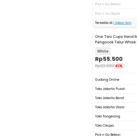
Pick n Go Bekasi
Pick n Go Depok
Tersedia di
1
lokasi lain
One Two Cups Hand Mix
Pengocok Telur Whisk M
HMW15
White
Rp
55.500
Rp
93.900
41%
Gudang Online
Toko Jakarta Pusat
Toko Jakarta Barat
Toko Jakarta Utara
Toko Tangerang
Toko Cikupa
Pick n Go Bekasi