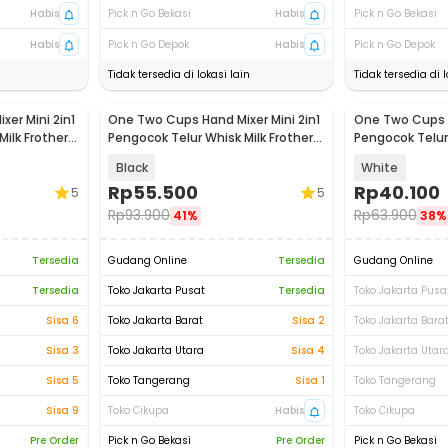
Habis
Pick n Go Bekasi
Habis
Pick n Go Bekasi
Habis
Pick n Go Depok
Habis
Pick n Go Depok
Tidak tersedia di lokasi lain
Tidak tersedia di l
er Mini 2in1
One Two Cups Hand Mixer Mini 2in1
One Two Cups H
ilk Frother -
Pengocok Telur Whisk Milk Frother -
Pengocok Telur 
HMW15
Type C - HMW1
Black
White
Rp
55.500
Rp
40.100
5
5
Rp
93.900
Rp
63.900
41%
38%
Tersedia
Gudang Online
Tersedia
Gudang Online
Tersedia
Toko Jakarta Pusat
Tersedia
Toko Jakarta Pusa
Sisa 6
Toko Jakarta Barat
Sisa 2
Toko Jakarta Bara
Sisa 3
Toko Jakarta Utara
Sisa 4
Toko Jakarta Utar
Sisa 5
Toko Tangerang
Sisa 1
Toko Tangerang
Sisa 9
Toko Cikupa
Habis
Toko Cikupa
Pre Order
Pick n Go Bekasi
Pre Order
Pick n Go Bekasi