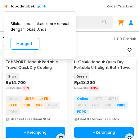
Jabodetabek
ganti
Order Tracking
Silakan ubah lokasi store sesuai
dengan lokasi Anda.
"handuk portable"
1189
Produk
Mengerti
Filter
Urutkan
TaffSPORT Handuk Portable
HIKEMAN Handuk Quick Dry
Travel Quick Dry Cooling
Portable Ultralight Bath Towel
77x28cm with Pouch - LA429
30x80cm - MJ80
Gray
Green
Rp
14.700
Rp
43.200
Rp
159.900
91%
Rp
74.900
43%
Online
JKTP
JKTB
Online
JKTP
JKTB
JKTU
TGR
CKP
PBKS
JKTU
TGR
CKP
PBKS
PDPK
PDPK
Lihat Ketersediaan Stok
Lihat Ketersediaan Stok
+ Keranjang
+ Keranjang