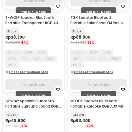
Terjual Habis
Terjual Habis
TERJUAL HABIS
TERJUAL HABIS
T-WOLF Speaker Bluetooth
TGK Speaker Bluetooth
Portable Transparent RGB AUX
Portable Solar Panel FM Radio
TF Card 5W - S-100
with LED Light 16W - TG-2409
Black
Black
Rp
28.300
Rp
88.900
Rp
49.900
44%
Rp
138.900
36%
Online
JKTP
JKTB
Online
JKTP
JKTB
JKTU
TGR
CKP
PBKS
JKTU
TGR
CKP
PBKS
PDPK
PDPK
Lihat Ketersediaan Stok
Lihat Ketersediaan Stok
Terjual Habis
Terjual Habis
TERJUAL HABIS
TERJUAL HABIS
GEVBAY Speaker Bluetooth
MEODY Speaker Bluetooth
Portable Surround Sound RGB
Portable Karaoke RGB AUX with
USB TF Card 20W - G2389
2 Microphone 5W - K12
Black
Cream
Rp
49.900
Rp
53.400
Rp
83.900
41%
Rp
90.900
42%