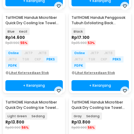
+ Keranjang
+ Keranjang
TaffHOME Handuk Microfiber
TaffHOME Handuk Penggosok
Quick Dry Cooling Ice Towel
Tubuh Exfoliating Back
Silicon Case - S-10
Scrubber Dua Sisi - ZR1
Blue
Kecil
Black
Rp
14.600
Rp
17.100
Rp
31.900
55%
Rp
35.900
53%
Online
JKTP
JKTB
Online
JKTP
JKTB
JKTU
TGR
CKP
PBKS
JKTU
TGR
CKP
PBKS
PDPK
PDPK
Lihat Ketersediaan Stok
Lihat Ketersediaan Stok
+ Keranjang
+ Keranjang
TaffHOME Handuk Microfiber
TaffHOME Handuk Microfiber
Quick Dry Cooling Ice Towel
Quick Dry Cooling Ice Towel
Silicon Case - S-10
Silicon Case - S-10
Light Green
Sedang
Gray
Sedang
Rp
13.800
Rp
13.800
Rp
30.900
56%
Rp
30.900
56%