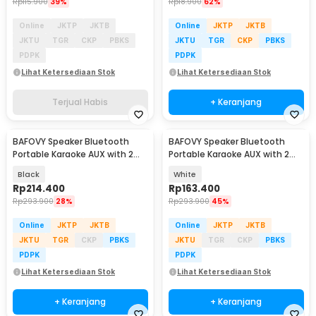
Rp
115.900
39%
Rp
18.900
62%
Online
JKTP
JKTB
Online
JKTP
JKTB
JKTU
TGR
CKP
PBKS
JKTU
TGR
CKP
PBKS
PDPK
PDPK
Lihat Ketersediaan Stok
Lihat Ketersediaan Stok
Terjual Habis
+ Keranjang
BAFOVY Speaker Bluetooth
BAFOVY Speaker Bluetooth
Portable Karaoke AUX with 2
Portable Karaoke AUX with 2
Microphone 10W - WJ-
Microphone 10W - WJ-
Black
White
A826/YS-203
A826/YS-203
Rp
214.400
Rp
163.400
Rp
293.900
28%
Rp
293.900
45%
Online
JKTP
JKTB
Online
JKTP
JKTB
JKTU
TGR
CKP
PBKS
JKTU
TGR
CKP
PBKS
PDPK
PDPK
Lihat Ketersediaan Stok
Lihat Ketersediaan Stok
+ Keranjang
+ Keranjang