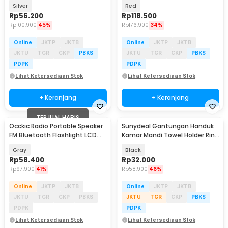
Jack 108MHz - R-35
Silver
Red
Rp
56.200
Rp
118.500
Rp
100.900
45%
Rp
176.900
34%
Online
JKTP
JKTB
Online
JKTP
JKTB
JKTU
TGR
CKP
PBKS
JKTU
TGR
CKP
PBKS
PDPK
PDPK
Lihat Ketersediaan Stok
Lihat Ketersediaan Stok
+ Keranjang
+ Keranjang
TERJUAL HABIS
Occkic Radio Portable Speaker
Sunydeal Gantungan Handuk
FM Bluetooth Flashlight LCD
Kamar Mandi Towel Holder Ring
108MHz - S-602
- E1913
Gray
Black
Rp
58.400
Rp
32.000
Rp
97.900
41%
Rp
58.900
46%
Online
JKTP
JKTB
Online
JKTP
JKTB
JKTU
TGR
CKP
PBKS
JKTU
TGR
CKP
PBKS
PDPK
PDPK
Lihat Ketersediaan Stok
Lihat Ketersediaan Stok