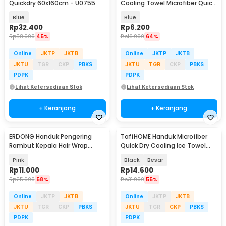
Quickdry 60x160cm - U0755
Cooling Towel Microfiber Quick
Dry - SH-C00290
Blue
Blue
Rp
32.400
Rp
6.200
Rp
58.900
45%
Rp
16.900
64%
Online
JKTP
JKTB
Online
JKTP
JKTB
JKTU
TGR
CKP
PBKS
JKTU
TGR
CKP
PBKS
PDPK
PDPK
Lihat Ketersediaan Stok
Lihat Ketersediaan Stok
+ Keranjang
+ Keranjang
ERDONG Handuk Pengering
TaffHOME Handuk Microfiber
Rambut Kepala Hair Wrap
Quick Dry Cooling Ice Towel
Drying Microfiber - FO60
Silicon Case - S-10
Pink
Black
Besar
Rp
11.000
Rp
14.600
Rp
25.900
58%
Rp
31.900
55%
Online
JKTP
JKTB
Online
JKTP
JKTB
JKTU
TGR
CKP
PBKS
JKTU
TGR
CKP
PBKS
PDPK
PDPK