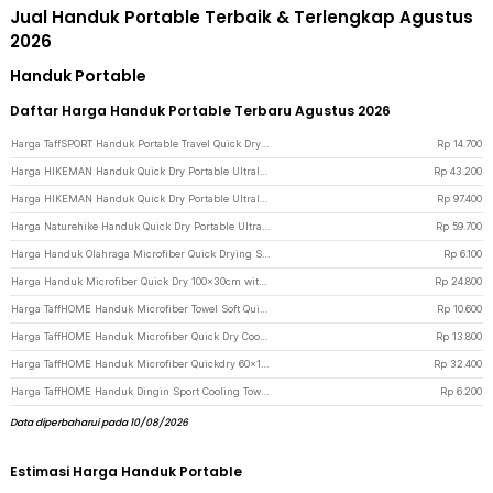
Jual Handuk Portable Terbaik & Terlengkap Agustus
2026
Handuk Portable
Daftar Harga Handuk Portable Terbaru Agustus 2026
Harga TaffSPORT Handuk Portable Travel Quick Dry Cooling 77x28cm with Pouch - LA429 - Gray
Rp
14.700
Harga HIKEMAN Handuk Quick Dry Portable Ultralight Bath Towel 30x80cm - MJ80 - Green
Rp
43.200
Harga HIKEMAN Handuk Quick Dry Portable Ultralight Bath Towel 80x120cm - MJ120 - Blue
Rp
97.400
Harga Naturehike Handuk Quick Dry Portable Ultralight Bath Towel 40x80cm - MJ01/02 - Light Green
Rp
59.700
Harga Handuk Olahraga Microfiber Quick Drying Size 80x30cm - S-50 - Multi-Color
Rp
6.100
Harga Handuk Microfiber Quick Dry 100x30cm with Storage Bag - S-30 - Sky Blue
Rp
24.800
Harga TaffHOME Handuk Microfiber Towel Soft Quick Dry 35x75cm - S-20 - Blue
Rp
10.600
Harga TaffHOME Handuk Microfiber Quick Dry Cooling Ice Towel Silicon Case Sedang - S-10 - Black
Rp
13.800
Harga TaffHOME Handuk Microfiber Quickdry 60x160cm - U0755 - Blue
Rp
32.400
Harga TaffHOME Handuk Dingin Sport Cooling Towel Microfiber Quick Dry - SH-C00290 - Blue
Rp
6.200
Data diperbaharui pada 10/08/2026
Estimasi Harga Handuk Portable