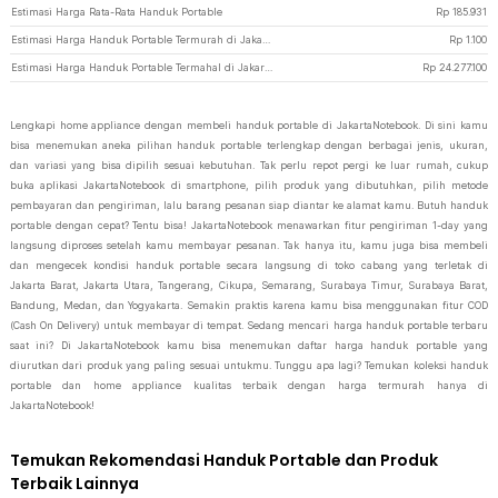
Estimasi Harga Rata-Rata Handuk Portable
Rp
185.931
Estimasi Harga Handuk Portable Termurah di JakartaNotebook
Rp
1.100
Estimasi Harga Handuk Portable Termahal di JakartaNotebook
Rp
24.277.100
Lengkapi home appliance dengan membeli handuk portable di JakartaNotebook. Di sini kamu
bisa menemukan aneka pilihan handuk portable terlengkap dengan berbagai jenis, ukuran,
dan variasi yang bisa dipilih sesuai kebutuhan. Tak perlu repot pergi ke luar rumah, cukup
buka aplikasi JakartaNotebook di smartphone, pilih produk yang dibutuhkan, pilih metode
pembayaran dan pengiriman, lalu barang pesanan siap diantar ke alamat kamu. Butuh handuk
portable dengan cepat? Tentu bisa! JakartaNotebook menawarkan fitur pengiriman 1-day yang
langsung diproses setelah kamu membayar pesanan. Tak hanya itu, kamu juga bisa membeli
dan mengecek kondisi handuk portable secara langsung di toko cabang yang terletak di
Jakarta Barat, Jakarta Utara, Tangerang, Cikupa, Semarang, Surabaya Timur, Surabaya Barat,
Bandung, Medan, dan Yogyakarta. Semakin praktis karena kamu bisa menggunakan fitur COD
(Cash On Delivery) untuk membayar di tempat. Sedang mencari harga handuk portable terbaru
saat ini? Di JakartaNotebook kamu bisa menemukan daftar harga handuk portable yang
diurutkan dari produk yang paling sesuai untukmu. Tunggu apa lagi? Temukan koleksi handuk
portable dan home appliance kualitas terbaik dengan harga termurah hanya di
JakartaNotebook!
Temukan Rekomendasi Handuk Portable dan Produk
Terbaik Lainnya