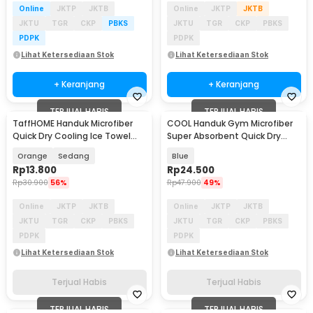
Online
JKTP
JKTB
Online
JKTP
JKTB
JKTU
TGR
CKP
PBKS
JKTU
TGR
CKP
PBKS
PDPK
PDPK
Lihat Ketersediaan Stok
Lihat Ketersediaan Stok
+ Keranjang
+ Keranjang
TERJUAL HABIS
TERJUAL HABIS
TaffHOME Handuk Microfiber
COOL Handuk Gym Microfiber
Quick Dry Cooling Ice Towel
Super Absorbent Quick Dry
Silicon Case - S-10
40x80cm - S-40
Orange
Sedang
Blue
Rp
13.800
Rp
24.500
Rp
30.900
56%
Rp
47.900
49%
Online
JKTP
JKTB
Online
JKTP
JKTB
JKTU
TGR
CKP
PBKS
JKTU
TGR
CKP
PBKS
PDPK
PDPK
Lihat Ketersediaan Stok
Lihat Ketersediaan Stok
Terjual Habis
Terjual Habis
TERJUAL HABIS
TERJUAL HABIS