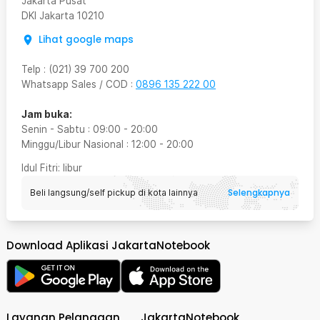
Jakarta Pusat
DKI Jakarta
10210
Lihat google maps
Telp
:
(021) 39 700 200
Whatsapp Sales / COD
:
0896 135 222 00
Jam buka:
Senin - Sabtu
:
09:00
-
20:00
Minggu/Libur Nasional
:
12:00
-
20:00
Idul Fitri
: libur
Selengkapnya
Beli langsung/self pickup di kota lainnya
Download Aplikasi JakartaNotebook
Layanan Pelanggan
JakartaNotebook