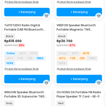
Lihat Ketersediaan Stok
Lihat Ketersediaan Stok
+ Keranjang
+ Keranjang
TaffSTUDIO Radio Digital
VIKEFON Speaker Bluetooth
Portable DAB FM Bluetooth
Portable Magnetic TWS
Alarm LCD Screen - CS-806
Subwoofer RGB 3W - G200
Black
Black
Rp
619.000
Rp
30.700
Rp
835.900
26%
Rp
56.900
47%
Online
JKTP
JKTB
Online
JKTP
JKTB
JKTU
TGR
CKP
PBKS
JKTU
TGR
CKP
PBKS
PDPK
PDPK
Lihat Ketersediaan Stok
Lihat Ketersediaan Stok
+ Keranjang
+ Keranjang
WINJOIN Speaker Bluetooth
OU HONG DA Portable FM Radio
Portable 3D Subwoofer TWS
Player Speaker TF Card - KK-11
USB TF Card 5W - K08
Gray
Red