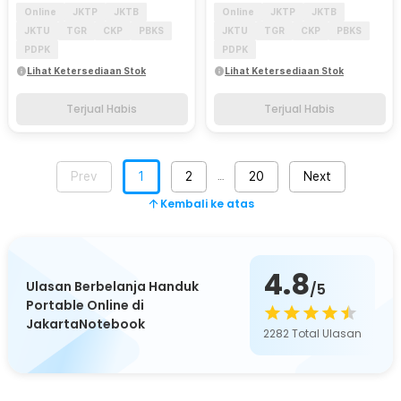
Online
JKTP
JKTB
Online
JKTP
JKTB
JKTU
TGR
CKP
PBKS
JKTU
TGR
CKP
PBKS
PDPK
PDPK
Lihat Ketersediaan Stok
Lihat Ketersediaan Stok
Terjual Habis
Terjual Habis
Prev
1
2
20
Next
…
Kembali ke atas
4.8
Ulasan Berbelanja Handuk
/5
Portable Online di
JakartaNotebook
2282
Total Ulasan