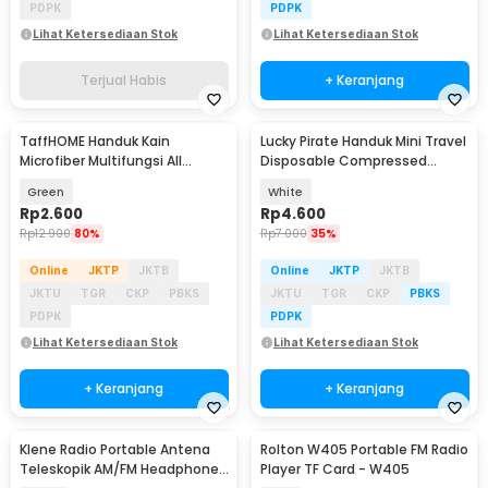
PDPK
PDPK
Lihat Ketersediaan Stok
Lihat Ketersediaan Stok
Terjual Habis
+ Keranjang
TaffHOME Handuk Kain
Lucky Pirate Handuk Mini Travel
Microfiber Multifungsi All
Disposable Compressed
Purpose Cloth 25x25cm - H-20
Towel - TC050
Green
White
Rp
2.600
Rp
4.600
Rp
12.900
80%
Rp
7.000
35%
Online
JKTP
JKTB
Online
JKTP
JKTB
JKTU
TGR
CKP
PBKS
JKTU
TGR
CKP
PBKS
PDPK
PDPK
Lihat Ketersediaan Stok
Lihat Ketersediaan Stok
+ Keranjang
+ Keranjang
Klene Radio Portable Antena
Rolton W405 Portable FM Radio
Teleskopik AM/FM Headphone
Player TF Card - W405