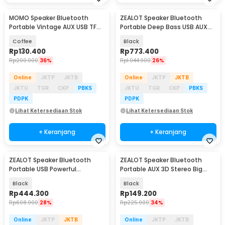
MOMO Speaker Bluetooth
ZEALOT Speaker Bluetooth
Portable Vintage AUX USB TF
Portable Deep Bass USB AUX
Card 1200mAh 8W - XM-5H
IPX6 14400mAh 60W - S-67
Coffee
Black
Rp
130.400
Rp
773.400
Rp
200.900
36%
Rp
1.044.900
26%
Online
JKTP
JKTB
Online
JKTP
JKTB
JKTU
TGR
CKP
PBKS
JKTU
TGR
CKP
PBKS
PDPK
PDPK
Lihat Ketersediaan Stok
Lihat Ketersediaan Stok
+ Keranjang
+ Keranjang
ZEALOT Speaker Bluetooth
ZEALOT Speaker Bluetooth
Portable USB Powerful
Portable AUX 3D Stereo Big
Boombox with Mic 40W - P1
Bass Subwoofer 5W - S32
Black
Black
Rp
444.300
Rp
149.200
Rp
608.900
28%
Rp
225.900
34%
Online
JKTP
JKTB
Online
JKTP
JKTB