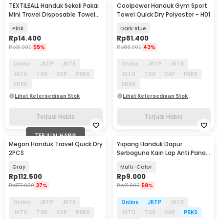
TEXTILEALL Handuk Sekali Pakai
Coolpower Handuk Gym Sport
Mini Travel Disposable Towel
Towel Quick Dry Polyester - H01
50 PCS - T201
Pink
Dark Blue
Rp
14.400
Rp
51.400
Rp
31.900
55%
Rp
88.900
43%
Online
JKTP
JKTB
Online
JKTP
JKTB
JKTU
TGR
CKP
PBKS
JKTU
TGR
CKP
PBKS
PDPK
PDPK
Lihat Ketersediaan Stok
Lihat Ketersediaan Stok
Terjual Habis
Terjual Habis
TERJUAL HABIS
Megon Handuk Travel Quick Dry
Yiqiang Handuk Dapur
2PCS
Serbaguna Kain Lap Anti Panas
5 PCS - G20
Gray
Multi-Color
Rp
112.500
Rp
9.000
Rp
177.900
37%
Rp
21.900
59%
Online
JKTP
JKTB
Online
JKTP
JKTB
JKTU
TGR
CKP
PBKS
JKTU
TGR
CKP
PBKS