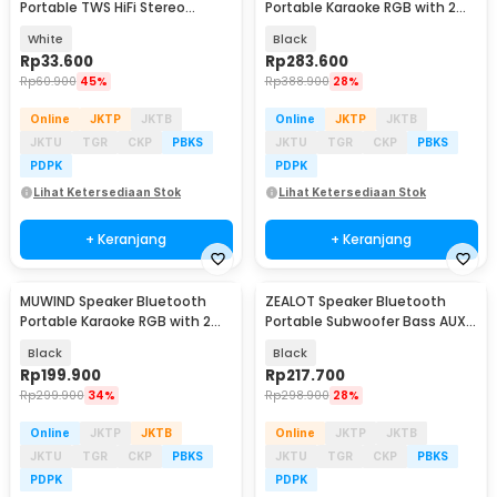
Portable TWS HiFi Stereo
Portable Karaoke RGB with 2
Surround Sound 5W - V2
Mic Wireless 10W - WJ-A927
White
Black
Rp
33.600
Rp
283.600
Rp
60.900
45%
Rp
388.900
28%
Online
JKTP
JKTB
Online
JKTP
JKTB
JKTU
TGR
CKP
PBKS
JKTU
TGR
CKP
PBKS
PDPK
PDPK
Lihat Ketersediaan Stok
Lihat Ketersediaan Stok
+ Keranjang
+ Keranjang
MUWIND Speaker Bluetooth
ZEALOT Speaker Bluetooth
Portable Karaoke RGB with 2
Portable Subwoofer Bass AUX
Mic Wireless 10W - WJ-A837
IPX5 1800mAh 10W - S46
Black
Black
Rp
199.900
Rp
217.700
Rp
299.900
34%
Rp
298.900
28%
Online
JKTP
JKTB
Online
JKTP
JKTB
JKTU
TGR
CKP
PBKS
JKTU
TGR
CKP
PBKS
PDPK
PDPK