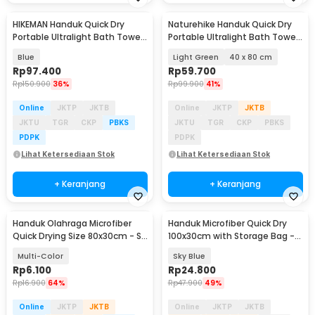
HIKEMAN Handuk Quick Dry
Naturehike Handuk Quick Dry
Portable Ultralight Bath Towel
Portable Ultralight Bath Towel
80x120cm - MJ120
- MJ01/02
Blue
Light Green
40 x 80 cm
Rp
97.400
Rp
59.700
Rp
150.900
36%
Rp
99.900
41%
Online
JKTP
JKTB
Online
JKTP
JKTB
JKTU
TGR
CKP
PBKS
JKTU
TGR
CKP
PBKS
PDPK
PDPK
Lihat Ketersediaan Stok
Lihat Ketersediaan Stok
+ Keranjang
+ Keranjang
Handuk Olahraga Microfiber
Handuk Microfiber Quick Dry
Quick Drying Size 80x30cm - S-
100x30cm with Storage Bag -
50
S-30
Multi-Color
Sky Blue
Rp
6.100
Rp
24.800
Rp
16.900
64%
Rp
47.900
49%
Online
JKTP
JKTB
Online
JKTP
JKTB