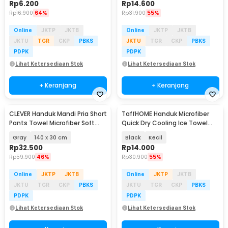
Rp
6.200
Rp
14.600
Rp
16.900
64%
Rp
31.900
55%
Online
JKTP
JKTB
Online
JKTP
JKTB
JKTU
TGR
CKP
PBKS
JKTU
TGR
CKP
PBKS
PDPK
PDPK
Lihat Ketersediaan Stok
Lihat Ketersediaan Stok
+ Keranjang
+ Keranjang
CLEVER Handuk Mandi Pria Short
TaffHOME Handuk Microfiber
Pants Towel Microfiber Soft
Quick Dry Cooling Ice Towel
Wearable - CL140
Silicon Case - S-10
Gray
140 x 30 cm
Black
Kecil
Rp
32.500
Rp
14.000
Rp
59.900
46%
Rp
30.900
55%
Online
JKTP
JKTB
Online
JKTP
JKTB
JKTU
TGR
CKP
PBKS
JKTU
TGR
CKP
PBKS
PDPK
PDPK
Lihat Ketersediaan Stok
Lihat Ketersediaan Stok