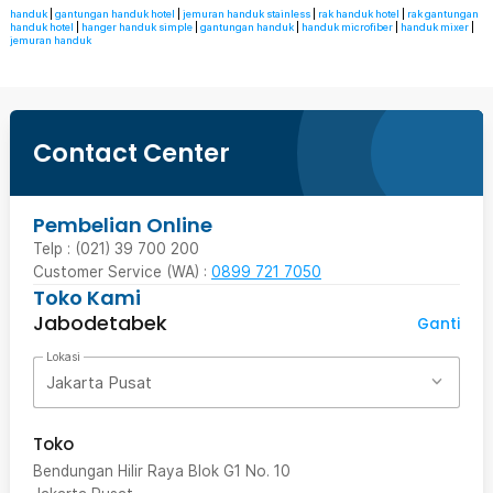
handuk
|
gantungan handuk hotel
|
jemuran handuk stainless
|
rak handuk hotel
|
rak gantungan
handuk hotel
|
hanger handuk simple
|
gantungan handuk
|
handuk microfiber
|
handuk mixer
|
jemuran handuk
Contact Center
Pembelian Online
Telp : (021) 39 700 200
Customer Service (WA) :
0899 721 7050
Toko Kami
Jabodetabek
Ganti
Lokasi
Jakarta Pusat
Toko
Bendungan Hilir Raya Blok G1 No. 10