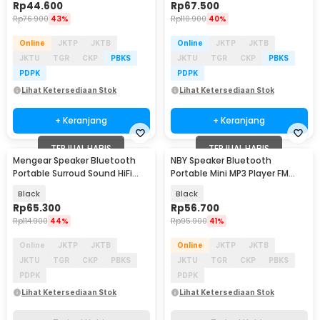
Rp
44.600
Rp
67.500
Rp
76.900
43%
Rp
110.900
40%
Online
JKTP
JKTB
Online
JKTP
JKTB
JKTU
TGR
CKP
PBKS
JKTU
TGR
CKP
PBKS
PDPK
PDPK
Lihat Ketersediaan Stok
Lihat Ketersediaan Stok
+ Keranjang
+ Keranjang
TERJUAL HABIS
TERJUAL HABIS
Mengear Speaker Bluetooth
NBY Speaker Bluetooth
Portable Surroud Sound HiFi
Portable Mini MP3 Player FM
6000mAh 6W - MINI3
Radio 3W - TD-V26
Black
Black
Rp
65.300
Rp
56.700
Rp
114.900
44%
Rp
95.900
41%
Online
JKTP
JKTB
Online
JKTP
JKTB
JKTU
TGR
CKP
PBKS
JKTU
TGR
CKP
PBKS
PDPK
PDPK
Lihat Ketersediaan Stok
Lihat Ketersediaan Stok