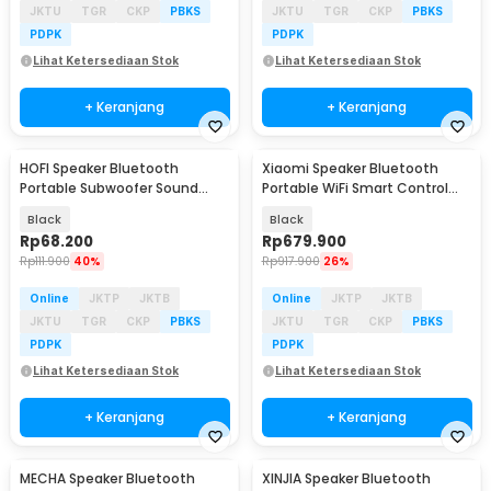
JKTU
TGR
CKP
PBKS
JKTU
TGR
CKP
PBKS
PDPK
PDPK
Lihat Ketersediaan Stok
Lihat Ketersediaan Stok
+ Keranjang
+ Keranjang
HOFI Speaker Bluetooth
Xiaomi Speaker Bluetooth
Portable Subwoofer Sound
Portable WiFi Smart Control
TWS Series 1200mAh 25W - S18
Super Xiao AI - OH2P
Black
Black
Rp
68.200
Rp
679.900
Rp
111.900
40%
Rp
917.900
26%
Online
JKTP
JKTB
Online
JKTP
JKTB
JKTU
TGR
CKP
PBKS
JKTU
TGR
CKP
PBKS
PDPK
PDPK
Lihat Ketersediaan Stok
Lihat Ketersediaan Stok
+ Keranjang
+ Keranjang
MECHA Speaker Bluetooth
XINJIA Speaker Bluetooth