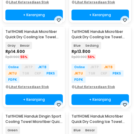
Lihat Ketersediaan Stok
Lihat Ketersediaan Stok
+ Keranjang
+ Keranjang
TaffHOME Handuk Microfiber
TaffHOME Handuk Microfiber
Quick Dry Cooling Ice Towel
Quick Dry Cooling Ice Towel
Silicon Case - S-10
Silicon Case - S-10
Gray
Besar
Blue
Sedang
Rp
14.600
Rp
13.800
Rp
31.900
55%
Rp
30.900
56%
Online
JKTP
JKTB
Online
JKTP
JKTB
JKTU
TGR
CKP
PBKS
JKTU
TGR
CKP
PBKS
PDPK
PDPK
Lihat Ketersediaan Stok
Lihat Ketersediaan Stok
+ Keranjang
+ Keranjang
TaffHOME Handuk Dingin Sport
TaffHOME Handuk Microfiber
Cooling Towel Microfiber Quick
Quick Dry Cooling Ice Towel
Dry - SH-C00290
Silicon Case - S-10
Green
Blue
Besar