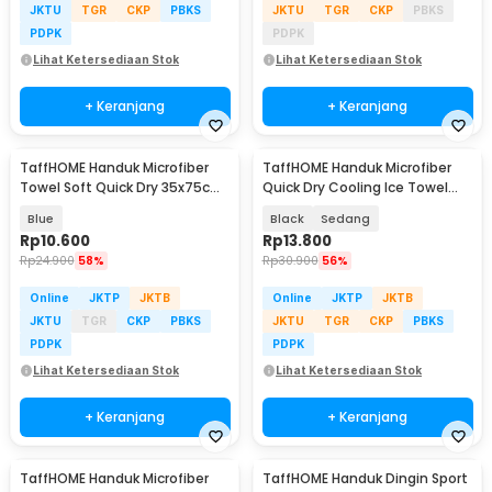
JKTU
TGR
CKP
PBKS
JKTU
TGR
CKP
PBKS
PDPK
PDPK
Lihat Ketersediaan Stok
Lihat Ketersediaan Stok
+ Keranjang
+ Keranjang
TaffHOME Handuk Microfiber
TaffHOME Handuk Microfiber
Towel Soft Quick Dry 35x75cm
Quick Dry Cooling Ice Towel
- S-20
Silicon Case - S-10
Blue
Black
Sedang
Rp
10.600
Rp
13.800
Rp
24.900
58%
Rp
30.900
56%
Online
JKTP
JKTB
Online
JKTP
JKTB
JKTU
TGR
CKP
PBKS
JKTU
TGR
CKP
PBKS
PDPK
PDPK
Lihat Ketersediaan Stok
Lihat Ketersediaan Stok
+ Keranjang
+ Keranjang
TaffHOME Handuk Microfiber
TaffHOME Handuk Dingin Sport