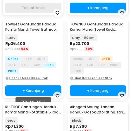
Terjual Habis
+ Keranjang
Towget Gantungan Handuk
TOWNUG Gantungan Handuk
Kamar Mandi Towel Bathroom
Kamar Mandi Towel Rack
- TG-46
Holder Bar Bathroom - TO1
Gray
Gray
50 cm
Rp
36.400
Rp
23.700
Rp
64.900
44%
Rp
45.900
49%
Online
JKTP
JKTB
Online
JKTP
JKTB
JKTU
TGR
CKP
PBKS
JKTU
TGR
CKP
PBKS
PDPK
PDPK
Lihat Ketersediaan Stok
Lihat Ketersediaan Stok
+ Keranjang
+ Keranjang
TERJUAL HABIS
RUITHOE Gantungan Handuk
Aihogard Sarung Tangan
Kamar Mandi Rotatable 5 Rod
Handuk Gosok Exfoliating Tan
Swing Hanger - RT5
Removal Scrub - AGD15
Gray
Black
Rp
71.300
Rp
7.300