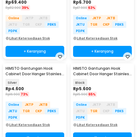
Rp
69.400
Rp
6.700
Rp
112.900
39%
Rp
17.900
63%
Online
JKTP
JKTB
Online
JKTP
JKTB
JKTU
TGR
CKP
PBKS
JKTU
TGR
CKP
PBKS
PDPK
PDPK
Lihat Ketersediaan Stok
Lihat Ketersediaan Stok
+ Keranjang
+ Keranjang
HIMSTO Gantungan Hook
HIMSTO Gantungan Hook
Cabinet Door Hanger Stainless
Cabinet Door Hanger Stainless
Steel 2 PCS - HMS47
Steel 2 PCS - HMS47
Silver
Black
Rp
4.600
Rp
5.600
Rp
16.900
73%
Rp
15.900
65%
Online
JKTP
JKTB
Online
JKTP
JKTB
JKTU
TGR
CKP
PBKS
JKTU
TGR
CKP
PBKS
PDPK
PDPK
Lihat Ketersediaan Stok
Lihat Ketersediaan Stok