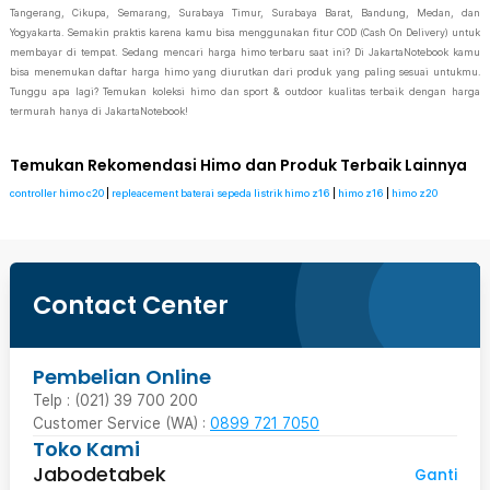
Tangerang, Cikupa, Semarang, Surabaya Timur, Surabaya Barat, Bandung, Medan, dan
Yogyakarta. Semakin praktis karena kamu bisa menggunakan fitur COD (Cash On Delivery) untuk
membayar di tempat. Sedang mencari harga himo terbaru saat ini? Di JakartaNotebook kamu
bisa menemukan daftar harga himo yang diurutkan dari produk yang paling sesuai untukmu.
Tunggu apa lagi? Temukan koleksi himo dan sport & outdoor kualitas terbaik dengan harga
termurah hanya di JakartaNotebook!
Temukan Rekomendasi Himo dan Produk Terbaik Lainnya
controller himo c20
|
repleacement baterai sepeda listrik himo z16
|
himo z16
|
himo z20
Contact Center
Pembelian Online
Telp : (021) 39 700 200
Customer Service (WA) :
0899 721 7050
Toko Kami
Jabodetabek
Ganti