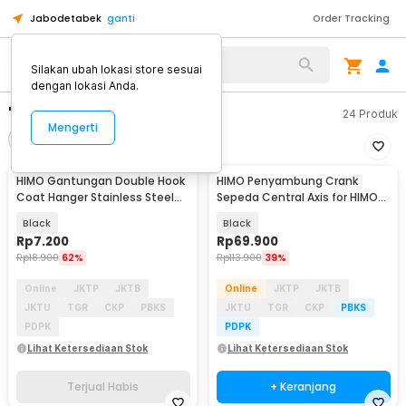
Jabodetabek
ganti
Order Tracking
Silakan ubah lokasi store sesuai
dengan lokasi Anda.
"himo"
24
Produk
Mengerti
Filter
Urutkan
TERJUAL HABIS
HIMO Gantungan Double Hook
HIMO Penyambung Crank
Coat Hanger Stainless Steel
Sepeda Central Axis for HIMO
201 1 PCS - HMS477
Z16
Black
Black
Rp
7.200
Rp
69.900
Rp
18.900
62%
Rp
113.900
39%
Online
JKTP
JKTB
Online
JKTP
JKTB
JKTU
TGR
CKP
PBKS
JKTU
TGR
CKP
PBKS
PDPK
PDPK
Lihat Ketersediaan Stok
Lihat Ketersediaan Stok
Terjual Habis
+ Keranjang