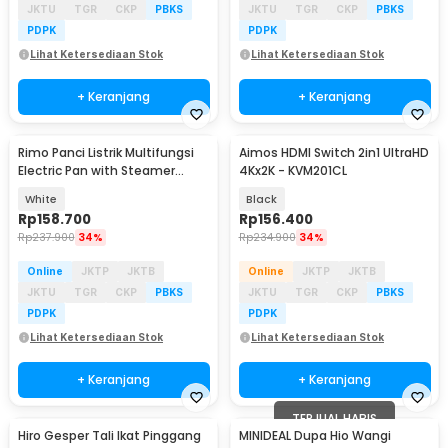
JKTU
TGR
CKP
PBKS
JKTU
TGR
CKP
PBKS
PDPK
PDPK
Lihat Ketersediaan Stok
Lihat Ketersediaan Stok
+ Keranjang
+ Keranjang
Rimo Panci Listrik Multifungsi
Aimos HDMI Switch 2in1 UltraHD
Baru
Electric Pan with Steamer
4Kx2K - KVM201CL
600W - SDD-18D
White
Black
Rp
158.700
Rp
156.400
Rp
237.900
34%
Rp
234.900
34%
Online
JKTP
JKTB
Online
JKTP
JKTB
JKTU
TGR
CKP
PBKS
JKTU
TGR
CKP
PBKS
PDPK
PDPK
Lihat Ketersediaan Stok
Lihat Ketersediaan Stok
+ Keranjang
+ Keranjang
TERJUAL HABIS
Hiro Gesper Tali Ikat Pinggang
MINIDEAL Dupa Hio Wangi