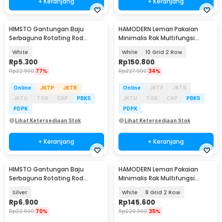
+ Keranjang
+ Keranjang
HIMSTO Gantungan Baju
HAMODERN Lemari Pakaian
Serbaguna Rotating Rod
Minimalis Rak Multifungsi
Hanger Holder 4 Hook - HI4
dengan Gorden - HM1
White
White
10 Grid 2 Row
Rp
5.300
Rp
150.800
Rp
22.900
77%
Rp
227.900
34%
Online
JKTP
JKTB
Online
JKTP
JKTB
JKTU
TGR
CKP
PBKS
JKTU
TGR
CKP
PBKS
PDPK
PDPK
Lihat Ketersediaan Stok
Lihat Ketersediaan Stok
+ Keranjang
+ Keranjang
HIMSTO Gantungan Baju
HAMODERN Lemari Pakaian
Serbaguna Rotating Rod
Minimalis Rak Multifungsi
Hanger Holder 4 Hook - HI4
dengan Gorden - HM1
Silver
White
8 Grid 2 Row
Rp
6.900
Rp
145.600
Rp
22.900
70%
Rp
220.900
35%