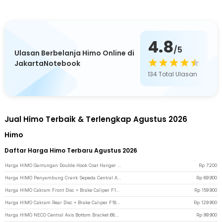
4.8
/5
Ulasan Berbelanja Himo Online di
JakartaNotebook
134
Total Ulasan
Jual Himo Terbaik & Terlengkap Agustus 2026
Himo
Daftar Harga Himo Terbaru Agustus 2026
Harga HIMO Gantungan Double Hook Coat Hanger Stainless Steel 201 1 PCS - HMS477 - Black
Rp
7.200
Harga HIMO Penyambung Crank Sepeda Central Axis for HIMO Z16 - Black
Rp
69.900
Harga HIMO Cakram Front Disc + Brake Caliper F160 R140 for HIMO Z16/Z20/C20 - Black
Rp
159.900
Harga HIMO Cakram Rear Disc + Brake Caliper F180 R160 for HIMO Z16/Z20/C20 - Black
Rp
129.900
Harga HIMO NECO Central Axis Bottom Bracket 68mm x 124mm for HIMO Z20 C20 - Black
Rp
99.900