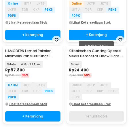
Online
JKTP
JKTB
Online
JKTP
JKTB
JKTU
TGR
CKP
PBKS
JKTU
TGR
CKP
PBKS
PDPK
PDPK
Lihat Ketersediaan Stok
Lihat Ketersediaan Stok
+ Keranjang
+ Keranjang
TERJUAL HABIS
HAMODERN Lemari Pakaian
Kitbakechen Gunting Operasi
Minimalis Rak Multifungsi
Medis Hemostat Elbow 13cm -
dengan Gorden - HM1
J4-682
White
4 Grid 1 Row
Silver
Rp
97.800
Rp
24.400
Rp
150.900
36%
Rp
47.900
50%
Online
JKTP
JKTB
Online
JKTP
JKTB
JKTU
TGR
CKP
PBKS
JKTU
TGR
CKP
PBKS
PDPK
PDPK
Lihat Ketersediaan Stok
Lihat Ketersediaan Stok
+ Keranjang
Terjual Habis