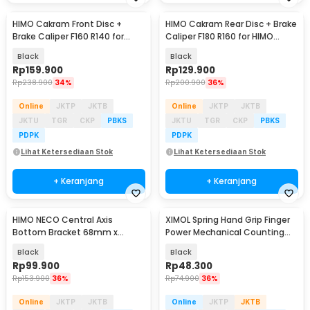
HIMO Cakram Front Disc +
HIMO Cakram Rear Disc + Brake
Brake Caliper F160 R140 for
Caliper F180 R160 for HIMO
HIMO Z16/Z20/C20
Z16/Z20/C20
Black
Black
Rp
159.900
Rp
129.900
Rp
238.900
34%
Rp
200.900
36%
Online
JKTP
JKTB
Online
JKTP
JKTB
JKTU
TGR
CKP
PBKS
JKTU
TGR
CKP
PBKS
PDPK
PDPK
Lihat Ketersediaan Stok
Lihat Ketersediaan Stok
+ Keranjang
+ Keranjang
HIMO NECO Central Axis
XIMOL Spring Hand Grip Finger
Bottom Bracket 68mm x
Power Mechanical Counting
124mm for HIMO Z20 C20
5in1 - CEG5P
Black
Black
Rp
99.900
Rp
48.300
Rp
153.900
36%
Rp
74.900
36%
Online
JKTP
JKTB
Online
JKTP
JKTB