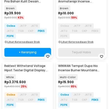
Pria Bahan Kulit Desain
Aromaterapi Incense
Vintage 1.25M - H10
Fragrance Agarwood 60g - YJ-
Brown
Brown
B20
Rp
39.900
Rp
10.000
Rp
69.900
43%
Rp
23.900
59%
Online
JKTP
JKTB
Online
JKTP
JKTB
JKTU
TGR
CKP
PBKS
JKTU
TGR
CKP
PBKS
PDPK
PDPK
Lihat Ketersediaan Stok
Lihat Ketersediaan Stok
+ Keranjang
Terjual Habis
Rektest Withstand Voltage
WINWAN Tempat Dupa Hio
Hipot Tester Digital Display
Incense Burner Mountains
5kV 20mA - RK2672AM
River Waterfall - MT10
White
Multi-Color
Rp
3.376.600
Rp
15.900
Rp
4.490.900
25%
Rp
44.900
65%
Online
JKTP
JKTB
Online
JKTP
JKTB
JKTU
TGR
CKP
PBKS
JKTU
TGR
CKP
PBKS
PDPK
PDPK