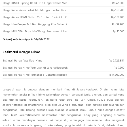
Harga XIMOL Spring Hand Grip Finger Power Mechanical Counting 5in1 - CEG5P - Black
Rp
48.300
Harga Rimo Panci Listrik Multifungsi Electric Pan with Steamer 600W - SDD-18D - White
Rp
158.700
Harga Aimos HDMI Switch 2in1 UltraHD 4Kx2K - KVM201CL - Black
Rp
156.400
Harga Hiro Gesper Tali Ikat Pinggang Pria Bahan Kulit Desain Vintage 1.25M - H10 - Brown
Rp
39.900
Harga MINIDEAL Dupa Hio Wangi Aromaterapi Incense Fragrance Agarwood 60g - YJ-B20 - Brown
Rp
10.000
Data diperbaharui pada 08/08/2026
Estimasi Harga Himo
Estimasi Harga Rata-Rata Himo
Rp
9.726.854
Estimasi Harga Himo Termurah di JakartaNotebook
Rp
7.200
Estimasi Harga Himo Termahal di JakartaNotebook
Rp
14.990.000
Lengkapi sport & outdoor dengan membeli himo di JakartaNotebook. Di sini kamu bisa
menemukan aneka pilihan himo terlengkap dengan berbagai jenis, ukuran, dan variasi yang
bisa dipilih sesuai kebutuhan. Tak perlu repot pergi ke luar rumah, cukup buka aplikasi
JakartaNotebook di smartphone, pilih produk yang dibutuhkan, pilih metode pembayaran dan
pengiriman, lalu barang pesanan siap diantar ke alamat kamu. Butuh himo dengan cepat?
Tentu bisa! JakartaNotebook menawarkan fitur pengiriman 1-day yang langsung diproses
setelah kamu membayar pesanan. Tak hanya itu, kamu juga bisa membeli dan mengecek
kondisi himo secara langsung di toko cabang yang terletak di Jakarta Barat, Jakarta Utara,