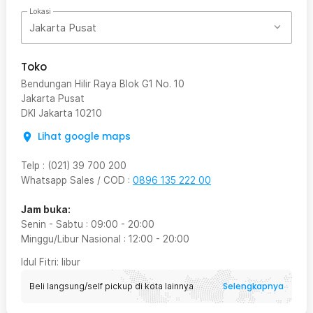
Lokasi
Jakarta Pusat
Toko
Bendungan Hilir Raya Blok G1 No. 10
Jakarta Pusat
DKI Jakarta
10210
Lihat google maps
Telp
:
(021) 39 700 200
Whatsapp Sales / COD
:
0896 135 222 00
Jam buka:
Senin - Sabtu
:
09:00
-
20:00
Minggu/Libur Nasional
:
12:00
-
20:00
Idul Fitri
: libur
Selengkapnya
Beli langsung/self pickup di kota lainnya