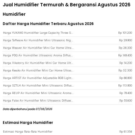
Jual Humidifier Termurah & Bergaransi Agustus 2026
Humidifier
Daftar Harga Humidifier Terbaru Agustus 2026
Harga YUKANG Humidifier Large Capacity Three Spray Rechargeable 2400mAh 3L - X6 - Black
Rp
101.200
Harga Taffware Air Humidifier Mini Ultrasonic Night Light Dudu Cat 200ml - DDM-1 - Pink
Rp
29.900
Harga Weaver Air Humidifier Mini Car Home Ultrasonic Diffuser RGB 260ml - H5 - White
Rp
26.300
Harga PDQ Air Humidifier Ultrasonic Aroma Diffuser Dual Spray RGB 3.3L - K7 - Pink
Rp
149.400
Harga Vikatorry Air Humidifier Mini Car Home Ultrasonic Night Light 220ml - V25 - White
Rp
14.200
Harga Kesoto Air Humidifier Mini Car Home Ultrasonic Diffuser RGB 300ml - CM-9S - Gray
Rp
32.300
Harga ARTIST Air Humidifier Adjustable RGB Light Ultra Quiet 500ml - X5 - Black
Rp
66.900
Harga SZTLH Air Humidifier Mini Ultrasonic Diffuser Speaker Bluetooth 500ml - SZ-A1 - White
Rp
113.900
Harga REUP Air Humidifier Mini Ultrasonic Aroma Diffuser Flame Light 200ml - DQ701 - Black
Rp
79.400
Harga Fabo Air Humidifier Mini Ultrasonic Diffuser LED 7 Color 300ml - M318 - White
Rp
55.800
Data diperbaharui pada 07/08/2026
Estimasi Harga Humidifier
Estimasi Harga Rata-Rata Humidifier
Rp
81.354