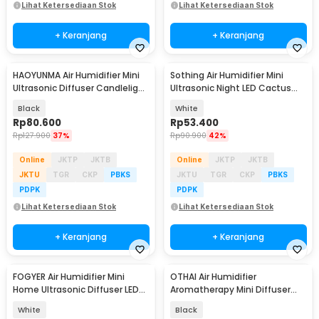
Lihat Ketersediaan Stok
Lihat Ketersediaan Stok
+ Keranjang
+ Keranjang
HAOYUNMA Air Humidifier Mini
Sothing Air Humidifier Mini
Ultrasonic Diffuser Candlelight
Ultrasonic Night LED Cactus
120ml - DQ702
Design 160ml - 319
Black
White
Rp
80.600
Rp
53.400
Rp
127.900
37%
Rp
90.900
42%
Online
JKTP
JKTB
Online
JKTP
JKTB
JKTU
TGR
CKP
PBKS
JKTU
TGR
CKP
PBKS
PDPK
PDPK
Lihat Ketersediaan Stok
Lihat Ketersediaan Stok
+ Keranjang
+ Keranjang
FOGYER Air Humidifier Mini
OTHAI Air Humidifier
Home Ultrasonic Diffuser LED
Aromatherapy Mini Diffuser
RGB 400ml - LF-103
Ultrasonic 500ml 14W - SY-
White
Black
XXJ01