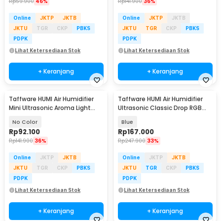
Rp
59.900
46%
Rp
141.900
36%
Online
JKTP
JKTB
Online
JKTP
JKTB
JKTU
TGR
CKP
PBKS
JKTU
TGR
CKP
PBKS
PDPK
PDPK
Lihat Ketersediaan Stok
Lihat Ketersediaan Stok
+ Keranjang
+ Keranjang
Taffware HUMI Air Humidifier
Taffware HUMI Air Humidifier
Mini Ultrasonic Aroma Light
Ultrasonic Classic Drop RGB
500ml Remote - A770
Adjustable 3L - H98
No Color
Blue
Rp
92.100
Rp
167.000
Rp
141.900
36%
Rp
247.900
33%
Online
JKTP
JKTB
Online
JKTP
JKTB
JKTU
TGR
CKP
PBKS
JKTU
TGR
CKP
PBKS
PDPK
PDPK
Lihat Ketersediaan Stok
Lihat Ketersediaan Stok
+ Keranjang
+ Keranjang