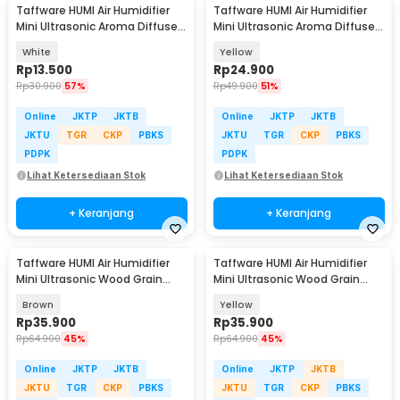
Taffware HUMI Air Humidifier
Taffware HUMI Air Humidifier
Mini Ultrasonic Aroma Diffuser
Mini Ultrasonic Aroma Diffuser
LED 220ml - GB476
130ml - H41
White
Yellow
Rp
13.500
Rp
24.900
Rp
30.900
57%
Rp
49.900
51%
Online
JKTP
JKTB
Online
JKTP
JKTB
JKTU
TGR
CKP
PBKS
JKTU
TGR
CKP
PBKS
PDPK
PDPK
Lihat Ketersediaan Stok
Lihat Ketersediaan Stok
+ Keranjang
+ Keranjang
Taffware HUMI Air Humidifier
Taffware HUMI Air Humidifier
Mini Ultrasonic Wood Grain
Mini Ultrasonic Wood Grain
300ml - K-H98
300ml - K-H98
Brown
Yellow
Rp
35.900
Rp
35.900
Rp
64.900
45%
Rp
64.900
45%
Online
JKTP
JKTB
Online
JKTP
JKTB
JKTU
TGR
CKP
PBKS
JKTU
TGR
CKP
PBKS