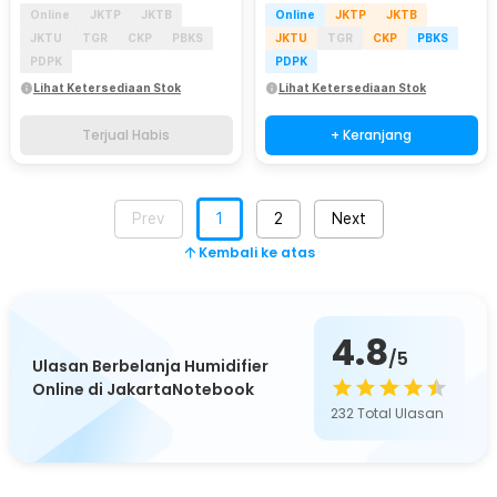
Online
JKTP
JKTB
Online
JKTP
JKTB
JKTU
TGR
CKP
PBKS
JKTU
TGR
CKP
PBKS
PDPK
PDPK
Lihat Ketersediaan Stok
Lihat Ketersediaan Stok
Terjual Habis
+ Keranjang
Prev
1
2
Next
Kembali ke atas
4.8
/5
Ulasan Berbelanja Humidifier
Online di JakartaNotebook
232
Total Ulasan