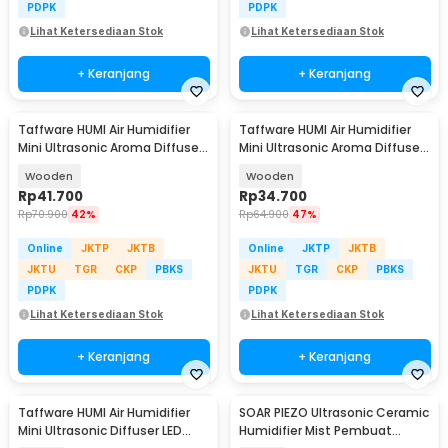
PDPK
PDPK
Lihat Ketersediaan Stok
Lihat Ketersediaan Stok
+ Keranjang
+ Keranjang
Taffware HUMI Air Humidifier
Taffware HUMI Air Humidifier
Mini Ultrasonic Aroma Diffuser
Mini Ultrasonic Aroma Diffuser
LED 300ml - YX-188
RGB 300ml - KJR-J003
Wooden
Wooden
Rp
41.700
Rp
34.700
Rp
70.900
42%
Rp
64.900
47%
Online
JKTP
JKTB
Online
JKTP
JKTB
JKTU
TGR
CKP
PBKS
JKTU
TGR
CKP
PBKS
PDPK
PDPK
Lihat Ketersediaan Stok
Lihat Ketersediaan Stok
+ Keranjang
+ Keranjang
Taffware HUMI Air Humidifier
SOAR PIEZO Ultrasonic Ceramic
Mini Ultrasonic Diffuser LED
Humidifier Mist Pembuat