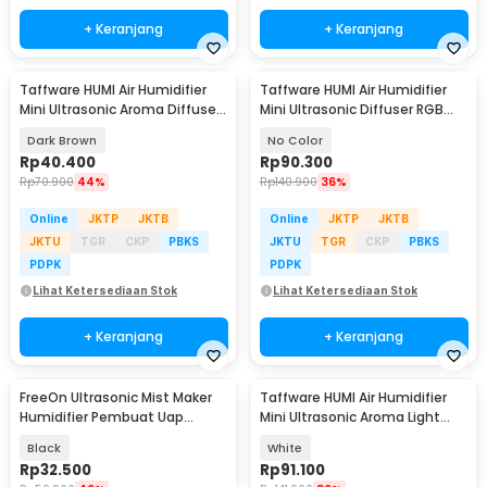
+ Keranjang
+ Keranjang
Taffware HUMI Air Humidifier
Taffware HUMI Air Humidifier
Mini Ultrasonic Aroma Diffuser
Mini Ultrasonic Diffuser RGB
LED 300ml - YX-188
500ml Remote - 2467
Dark Brown
No Color
Rp
40.400
Rp
90.300
Rp
70.900
44%
Rp
140.900
36%
Online
JKTP
JKTB
Online
JKTP
JKTB
JKTU
TGR
CKP
PBKS
JKTU
TGR
CKP
PBKS
PDPK
PDPK
Lihat Ketersediaan Stok
Lihat Ketersediaan Stok
+ Keranjang
+ Keranjang
FreeOn Ultrasonic Mist Maker
Taffware HUMI Air Humidifier
Humidifier Pembuat Uap
Mini Ultrasonic Aroma Light
Nebulizer - YM-525
500ml Remote - A770
Black
White
Rp
32.500
Rp
91.100