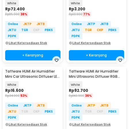
300ml Remote - H24
Kabut 16mm 1 PCS - WT02
White
White
Rp
72.400
Rp
3.200
Rp
115.900
38%
Rp
13.900
77%
Online
JKTP
JKTB
Online
JKTP
JKTB
JKTU
TGR
CKP
PBKS
JKTU
TGR
CKP
PBKS
PDPK
PDPK
Lihat Ketersediaan Stok
Lihat Ketersediaan Stok
+ Keranjang
+ Keranjang
Taffware HUMI Air Humidifier
Taffware HUMI Air Humidifier
Mini Car Ultrasonic Diffuser LED
Mini Ultrasonic Diffuser RGB
220ml - JS04
500ml Remote - HUMI H14A
White
White
Rp
16.600
Rp
92.700
Rp
34.900
53%
Rp
143.900
36%
Online
JKTP
JKTB
Online
JKTP
JKTB
JKTU
TGR
CKP
PBKS
JKTU
TGR
CKP
PBKS
PDPK
PDPK
Lihat Ketersediaan Stok
Lihat Ketersediaan Stok