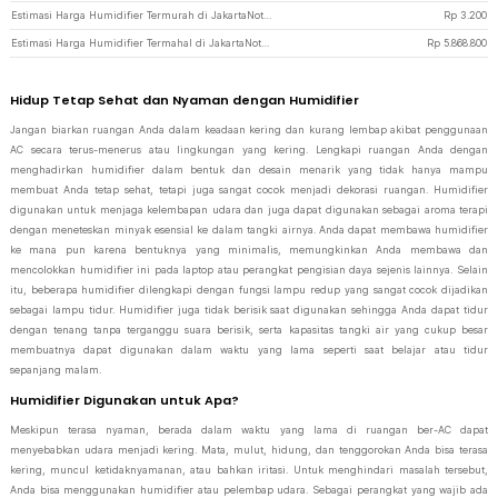
Estimasi Harga Humidifier Termurah di JakartaNotebook
Rp
3.200
Estimasi Harga Humidifier Termahal di JakartaNotebook
Rp
5.868.800
Hidup Tetap Sehat dan Nyaman dengan Humidifier
Jangan biarkan ruangan Anda dalam keadaan kering dan kurang lembap akibat penggunaan
AC secara terus-menerus atau lingkungan yang kering. Lengkapi ruangan Anda dengan
menghadirkan humidifier dalam bentuk dan desain menarik yang tidak hanya mampu
membuat Anda tetap sehat, tetapi juga sangat cocok menjadi dekorasi ruangan. Humidifier
digunakan untuk menjaga kelembapan udara dan juga dapat digunakan sebagai aroma terapi
dengan meneteskan minyak esensial ke dalam tangki airnya. Anda dapat membawa humidifier
ke mana pun karena bentuknya yang minimalis, memungkinkan Anda membawa dan
mencolokkan humidifier ini pada laptop atau perangkat pengisian daya sejenis lainnya. Selain
itu, beberapa humidifier dilengkapi dengan fungsi lampu redup yang sangat cocok dijadikan
sebagai lampu tidur. Humidifier juga tidak berisik saat digunakan sehingga Anda dapat tidur
dengan tenang tanpa terganggu suara berisik, serta kapasitas tangki air yang cukup besar
membuatnya dapat digunakan dalam waktu yang lama seperti saat belajar atau tidur
sepanjang malam.
Humidifier Digunakan untuk Apa?
Meskipun terasa nyaman, berada dalam waktu yang lama di ruangan ber-AC dapat
menyebabkan udara menjadi kering. Mata, mulut, hidung, dan tenggorokan Anda bisa terasa
kering, muncul ketidaknyamanan, atau bahkan iritasi. Untuk menghindari masalah tersebut,
Anda bisa menggunakan humidifier atau pelembap udara. Sebagai perangkat yang wajib ada