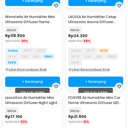
+ Keranjang
+ Keranjang
Wonstella Air Humidifier Mini
LAQVLA Air Humidifier Celup
Ultrasonic Diffuser Flame
Ultrasonic Aroma Diffuser
200ml Remote - A3
Donut Design - L2017
Black
White
Rp
119.800
Rp
24.200
Rp
170.000
30%
Rp
46.900
49%
Online
JKTP
JKTB
Online
JKTP
JKTB
JKTU
TGR
CKP
PBKS
JKTU
TGR
CKP
PBKS
PDPK
PDPK
Lihat Ketersediaan Stok
Lihat Ketersediaan Stok
+ Keranjang
+ Keranjang
TERJUAL HABIS
TERJUAL HABIS
Lescolton Air Humidifier Mini
FOGYER Air Humidifier Mini Car
Ultrasonic Diffuser Night Light
Home Ultrasonic Diffuser LED
250ml - HM25
RGB 420ml - AM-J2
White
White
Rp
17.100
Rp
21.900
Rp
35.900
53%
Rp
43.900
51%