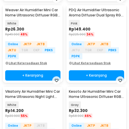
Weaver Air Humidifier Mini Car
PDQ Air Humidifier Ultrasonic
Home Ultrasonic Diffuser RGB
Aroma Diffuser Dual Spray RGB
260ml - H5
3.3L - K7
White
Pink
Rp
26.300
Rp
149.400
Rp
49.900
48%
Rp
225.900
34%
Online
JKTP
JKTB
Online
JKTP
JKTB
JKTU
TGR
CKP
PBKS
JKTU
TGR
CKP
PBKS
PDPK
PDPK
Lihat Ketersediaan Stok
Lihat Ketersediaan Stok
+ Keranjang
+ Keranjang
Vikatorry Air Humidifier Mini Car
Kesoto Air Humidifier Mini Car
Home Ultrasonic Night Light
Home Ultrasonic Diffuser RGB
220ml - V25
300ml - CM-9S
White
Gray
Rp
14.200
Rp
32.300
Rp
30.900
55%
Rp
58.900
46%
Online
JKTP
JKTB
Online
JKTP
JKTB