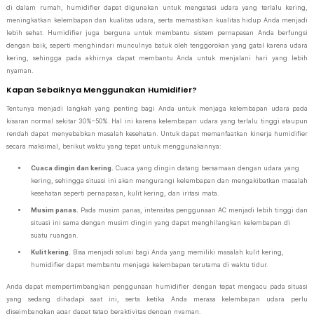
di dalam rumah, humidifier dapat digunakan untuk mengatasi udara yang terlalu kering,
meningkatkan kelembapan dan kualitas udara, serta memastikan kualitas hidup Anda menjadi
lebih sehat. Humidifier juga berguna untuk membantu sistem pernapasan Anda berfungsi
dengan baik, seperti menghindari munculnya batuk oleh tenggorokan yang gatal karena udara
kering, sehingga pada akhirnya dapat membantu Anda untuk menjalani hari yang lebih
nyaman.
Kapan Sebaiknya Menggunakan Humidifier?
Tentunya menjadi langkah yang penting bagi Anda untuk menjaga kelembapan udara pada
kisaran normal sekitar 30%–50%. Hal ini karena kelembapan udara yang terlalu tinggi ataupun
rendah dapat menyebabkan masalah kesehatan. Untuk dapat memanfaatkan kinerja humidifier
secara maksimal, berikut waktu yang tepat untuk menggunakannya:
Cuaca dingin dan kering.
Cuaca yang dingin datang bersamaan dengan udara yang
kering, sehingga situasi ini akan mengurangi kelembapan dan mengakibatkan masalah
kesehatan seperti pernapasan, kulit kering, dan iritasi mata.
Musim panas.
Pada musim panas, intensitas penggunaan AC menjadi lebih tinggi dan
situasi ini sama dengan musim dingin yang dapat menghilangkan kelembapan di
suatu ruangan.
Kulit kering.
Bisa menjadi solusi bagi Anda yang memiliki masalah kulit kering,
humidifier dapat membantu menjaga kelembapan terutama di waktu tidur.
Anda dapat mempertimbangkan penggunaan humidifier dengan tepat mengacu pada situasi
yang sedang dihadapi saat ini, serta ketika Anda merasa kelembapan udara perlu
diseimbangkan agar dapat tetap beraktivitas dengan nyaman.