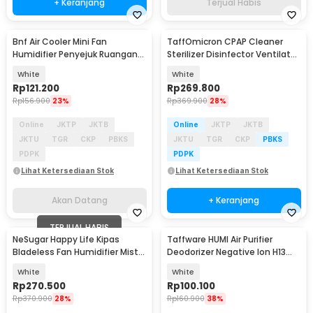
+ Keranjang
Terjual Habis
Bnf Air Cooler Mini Fan
TaffOmicron CPAP Cleaner
Akan Datang
Humidifier Penyejuk Ruangan
Sterilizer Disinfector Ventilator
500ml 5W 1800mAh - L7
Humidifier - YM-32D1
White
White
Rp
121.200
Rp
269.800
Rp
156.900
23%
Rp
369.900
28%
Online
JKTP
JKTB
Online
JKTP
JKTB
JKTU
TGR
CKP
PBKS
JKTU
TGR
CKP
PBKS
PDPK
PDPK
Lihat Ketersediaan Stok
Lihat Ketersediaan Stok
Akan Datang
+ Keranjang
TERJUAL HABIS
NeSugar Happy Life Kipas
Taffware HUMI Air Purifier
Bladeless Fan Humidifier Mist
Deodorizer Negative Ion H13
LED - R011
HEPA Filter - EJ-JHQ01
White
White
Rp
270.500
Rp
100.100
Rp
370.900
28%
Rp
160.900
38%