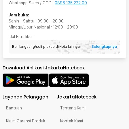
Whatsapp Sales / COD
:
0896 135 222 00
Jam buka:
Senin - Sabtu
:
09:00
-
20:00
Minggu/Libur Nasional
:
12:00
-
20:00
Idul Fitri
: libur
Selengkapnya
Beli langsung/self pickup di kota lainnya
Download Aplikasi JakartaNotebook
Layanan Pelanggan
JakartaNotebook
Bantuan
Tentang Kami
Klaim Garansi Produk
Kontak Kami