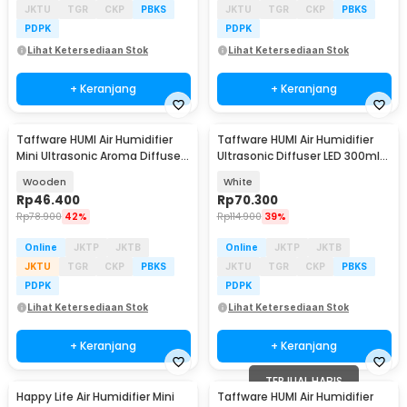
JKTU
TGR
CKP
PBKS
JKTU
TGR
CKP
PBKS
PDPK
PDPK
Lihat Ketersediaan Stok
Lihat Ketersediaan Stok
+ Keranjang
+ Keranjang
Taffware HUMI Air Humidifier
Taffware HUMI Air Humidifier
Mini Ultrasonic Aroma Diffuser
Ultrasonic Diffuser LED 300ml
LED 300ml - H218
with Remote - A770
Wooden
White
Rp
46.400
Rp
70.300
Rp
78.900
42%
Rp
114.900
39%
Online
JKTP
JKTB
Online
JKTP
JKTB
JKTU
TGR
CKP
PBKS
JKTU
TGR
CKP
PBKS
PDPK
PDPK
Lihat Ketersediaan Stok
Lihat Ketersediaan Stok
+ Keranjang
+ Keranjang
TERJUAL HABIS
Happy Life Air Humidifier Mini
Taffware HUMI Air Humidifier