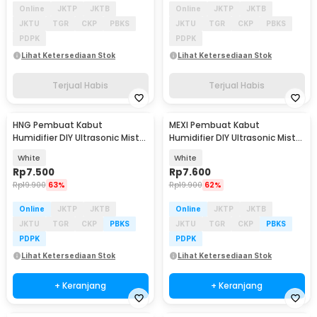
Online
JKTP
JKTB
Online
JKTP
JKTB
JKTU
TGR
CKP
PBKS
JKTU
TGR
CKP
PBKS
PDPK
PDPK
Lihat Ketersediaan Stok
Lihat Ketersediaan Stok
Terjual Habis
Terjual Habis
HNG Pembuat Kabut
MEXI Pembuat Kabut
Humidifier DIY Ultrasonic Mist
Humidifier DIY Ultrasonic Mist
Maker 16mm 1.7MHz - HG075
Maker 16mm 2.4MHz - MX076
White
White
Rp
7.500
Rp
7.600
Rp
19.900
63%
Rp
19.900
62%
Online
JKTP
JKTB
Online
JKTP
JKTB
JKTU
TGR
CKP
PBKS
JKTU
TGR
CKP
PBKS
PDPK
PDPK
Lihat Ketersediaan Stok
Lihat Ketersediaan Stok
+ Keranjang
+ Keranjang