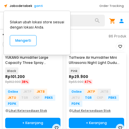
Jabodetabek
ganti
Order Tracking
Silakan ubah lokasi store sesuai
dengan lokasi Anda.
"humidifier"
86
Produk
Mengerti
Filter
Urutkan
YUKANG Humidifier Large
Taffware Air Humidifier Mini
Capacity Three Spray
Ultrasonic Night Light Dudu
Rechargeable 2400mAh 3L -
Cat 200ml - DDM-1
Black
Pink
X6
Rp
101.200
Rp
29.900
Rp
162.900
38%
Rp
55.900
47%
Online
JKTP
JKTB
Online
JKTP
JKTB
JKTU
TGR
CKP
PBKS
JKTU
TGR
CKP
PBKS
PDPK
PDPK
Lihat Ketersediaan Stok
Lihat Ketersediaan Stok
+ Keranjang
+ Keranjang