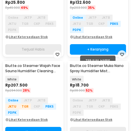
Rp
25.800
Rp
132.600
Rp
49.900
49%
Rp
203.900
35%
Online
JKTP
JKTB
Online
JKTP
JKTB
JKTU
TGR
CKP
PBKS
JKTU
TGR
CKP
PBKS
PDPK
PDPK
Lihat Ketersediaan Stok
Lihat Ketersediaan Stok
Terjual Habis
+ Keranjang
TERJUAL HABIS
Biutte.co Steamer Wajah Face
Biutte.co Steamer Muka Nano
Sauna Humidifier Cleaning
Spray Humidifier Mist
Pore Nano Spray - K33C
Atomization - L-2
White
White
Rp
207.500
Rp
18.700
Rp
284.900
28%
Rp
38.900
52%
Online
JKTP
JKTB
Online
JKTP
JKTB
JKTU
TGR
CKP
PBKS
JKTU
TGR
CKP
PBKS
PDPK
PDPK
Lihat Ketersediaan Stok
Lihat Ketersediaan Stok