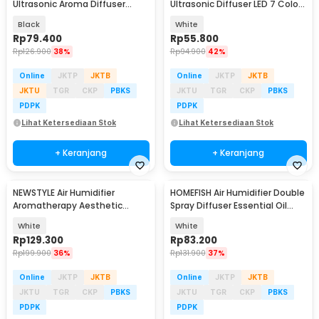
Ultrasonic Aroma Diffuser
Ultrasonic Diffuser LED 7 Color
Flame Light 200ml - DQ701
300ml - M318
Black
White
Rp
79.400
Rp
55.800
Rp
126.900
38%
Rp
94.900
42%
Online
JKTP
JKTB
Online
JKTP
JKTB
JKTU
TGR
CKP
PBKS
JKTU
TGR
CKP
PBKS
PDPK
PDPK
Lihat Ketersediaan Stok
Lihat Ketersediaan Stok
+ Keranjang
+ Keranjang
NEWSTYLE Air Humidifier
HOMEFISH Air Humidifier Double
Aromatherapy Aesthetic
Spray Diffuser Essential Oil
Volcano Diffuser 200ml - YMJ-
1300ml - J10
White
White
H8
Rp
129.300
Rp
83.200
Rp
199.900
36%
Rp
131.900
37%
Online
JKTP
JKTB
Online
JKTP
JKTB
JKTU
TGR
CKP
PBKS
JKTU
TGR
CKP
PBKS
PDPK
PDPK