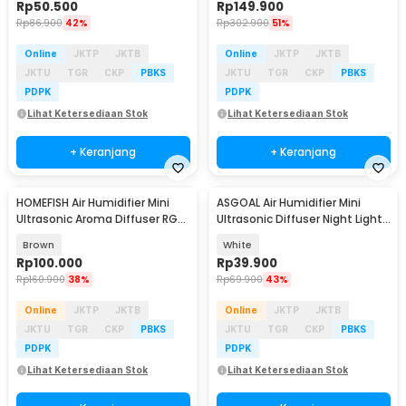
Rp
50.500
Rp
149.900
Rp
86.900
42%
Rp
302.900
51%
Online
JKTP
JKTB
Online
JKTP
JKTB
JKTU
TGR
CKP
PBKS
JKTU
TGR
CKP
PBKS
PDPK
PDPK
Lihat Ketersediaan Stok
Lihat Ketersediaan Stok
+ Keranjang
+ Keranjang
HOMEFISH Air Humidifier Mini
ASGOAL Air Humidifier Mini
Ultrasonic Aroma Diffuser RGB
Ultrasonic Diffuser Night Light
500ml - KJR-J005
Moon 300ml - AG30
Brown
White
Rp
100.000
Rp
39.900
Rp
160.900
38%
Rp
69.900
43%
Online
JKTP
JKTB
Online
JKTP
JKTB
JKTU
TGR
CKP
PBKS
JKTU
TGR
CKP
PBKS
PDPK
PDPK
Lihat Ketersediaan Stok
Lihat Ketersediaan Stok