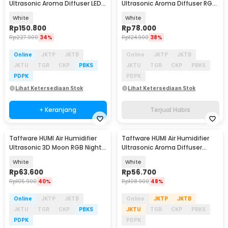
Ultrasonic Aroma Diffuser LED
Ultrasonic Aroma Diffuser RGB
RGB 120ml - HL-EOD01
1L - KS-600
White
White
Rp
150.800
Rp
78.000
Rp
227.900
34%
Rp
124.900
38%
Online
JKTP
JKTB
Online
JKTP
JKTB
JKTU
TGR
CKP
PBKS
JKTU
TGR
CKP
PBKS
PDPK
PDPK
Lihat Ketersediaan Stok
Lihat Ketersediaan Stok
+ Keranjang
Terjual Habis
Taffware HUMI Air Humidifier
Taffware HUMI Air Humidifier
Ultrasonic 3D Moon RGB Night
Ultrasonic Aroma Diffuser
Light 880ml - AX-08
Double Spray 2L - H2000
White
White
Rp
63.600
Rp
56.700
Rp
105.900
40%
Rp
108.900
48%
Online
JKTP
JKTB
Online
JKTP
JKTB
JKTU
TGR
CKP
PBKS
JKTU
TGR
CKP
PBKS
PDPK
PDPK