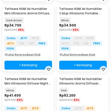
Taffware HUMI Air Humidifier
Taffware HUMI Air Humidifier
Mini Ultrasonic Aroma Diffuser
Celup Ultrasonic Portable
RGB 300ml - KJR-J003
Aroma Diffuser - K-J021
Dark Brown
White
Rp
34.700
Rp
34.500
Rp
62.900
45%
Rp
62.900
46%
Online
JKTP
JKTB
Online
JKTP
JKTB
JKTU
TGR
CKP
PBKS
JKTU
TGR
CKP
PBKS
PDPK
PDPK
Lihat Ketersediaan Stok
Lihat Ketersediaan Stok
+ Keranjang
+ Keranjang
Taffware HUMI Air Humidifier
Taffware HUMI Air Humidifier
Mini Ultrasonic Diffuser Night
Ultrasonic Aroma Diffuser
LED 300ml - H296
Double Spray 2L - H2000
White
Pink
Rp
41.400
Rp
62.200
Rp
71.900
43%
Rp
108.900
43%
Online
JKTP
JKTB
Online
JKTP
JKTB