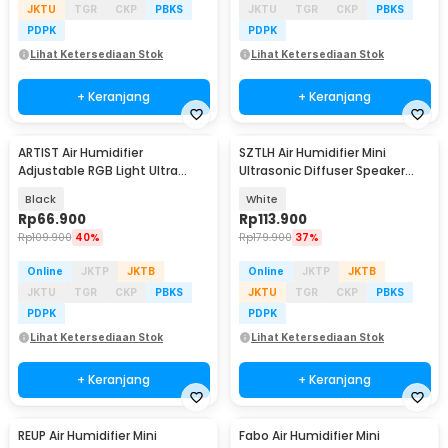
JKTU
TGR
CKP
PBKS
JKTU
TGR
CKP
PBKS
PDPK
PDPK
Lihat Ketersediaan Stok
Lihat Ketersediaan Stok
+ Keranjang
+ Keranjang
ARTIST Air Humidifier
SZTLH Air Humidifier Mini
Adjustable RGB Light Ultra
Ultrasonic Diffuser Speaker
Quiet 500ml - X5
Bluetooth 500ml - SZ-A1
Black
White
Rp
66.900
Rp
113.900
Rp
109.900
40%
Rp
179.900
37%
Online
JKTP
JKTB
Online
JKTP
JKTB
JKTU
TGR
CKP
PBKS
JKTU
TGR
CKP
PBKS
PDPK
PDPK
Lihat Ketersediaan Stok
Lihat Ketersediaan Stok
+ Keranjang
+ Keranjang
REUP Air Humidifier Mini
Fabo Air Humidifier Mini
Baru