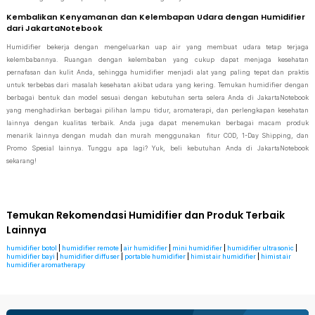
Kembalikan Kenyamanan dan Kelembapan Udara dengan Humidifier
dari JakartaNotebook
Humidifier bekerja dengan mengeluarkan uap air yang membuat udara tetap terjaga
kelembabannya. Ruangan dengan kelembaban yang cukup dapat menjaga kesehatan
pernafasan dan kulit Anda, sehingga humidifier menjadi alat yang paling tepat dan praktis
untuk terbebas dari masalah kesehatan akibat udara yang kering. Temukan humidifier dengan
berbagai bentuk dan model sesuai dengan kebutuhan serta selera Anda di JakartaNotebook
yang menghadirkan berbagai pilihan lampu tidur, aromaterapi, dan perlengkapan kesehatan
lainnya dengan kualitas terbaik. Anda juga dapat menemukan berbagai macam produk
menarik lainnya dengan mudah dan murah menggunakan fitur COD, 1-Day Shipping, dan
Promo Spesial lainnya. Tunggu apa lagi? Yuk, beli kebutuhan Anda di JakartaNotebook
sekarang!
Temukan Rekomendasi Humidifier dan Produk Terbaik
Lainnya
humidifier botol
|
humidifier remote
|
air humidifier
|
mini humidifier
|
humidifier ultrasonic
|
humidifier bayi
|
humidifier diffuser
|
portable humidifier
|
himist air humidifier
|
himist air
humidifier aromatherapy