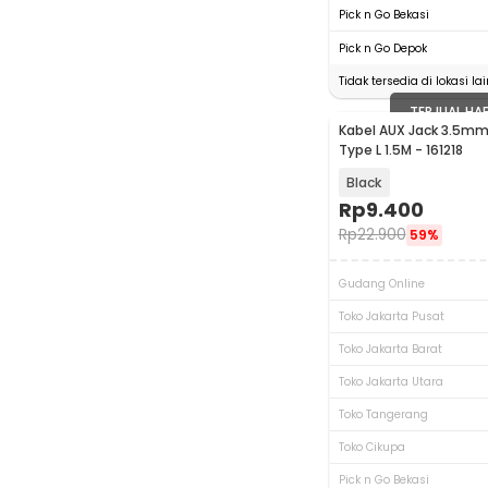
Pick n Go Bekasi
Pick n Go Depok
Tidak tersedia di lokasi lai
TERJUAL HA
Kabel AUX Jack 3.5mm 
Type L 1.5M - 161218
Black
Rp
9.400
Rp
22.900
59%
Gudang Online
Toko Jakarta Pusat
Toko Jakarta Barat
Toko Jakarta Utara
Toko Tangerang
Toko Cikupa
Pick n Go Bekasi