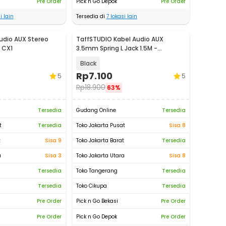
Pre Order
Pick n Go Depok
Pre Order
i lain
Tersedia di
7
lokasi lain
Audio AUX Stereo
TaffSTUDIO Kabel Audio AUX
 CX1
3.5mm Spring L Jack 1.5M -
ZHY43938
Black
Rp
7.100
5
5
Rp
18.900
63%
Tersedia
Gudang Online
Tersedia
t
Tersedia
Toko Jakarta Pusat
Sisa 8
t
Sisa 9
Toko Jakarta Barat
Tersedia
a
Sisa 3
Toko Jakarta Utara
Sisa 8
Tersedia
Toko Tangerang
Tersedia
Tersedia
Toko Cikupa
Tersedia
Pre Order
Pick n Go Bekasi
Pre Order
Pre Order
Pick n Go Depok
Pre Order