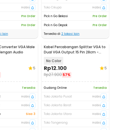
Habis
Toko Cikupa
Habis
Pre Order
Pick n Go Bekasi
Pre Order
Pre Order
Pick n Go Depok
Pre Order
i lain
Tersedia di
2
lokasi lain
Converter VGA Male
Kabel Percabangan Splitter VGA to
dengan Audio
Dual VGA Output 15 Pin 28cm -
HD009
No Color
Rp
12.100
5
5
Rp
27.900
57%
Tersedia
Gudang Online
Tersedia
t
Habis
Toko Jakarta Pusat
Habis
t
Habis
Toko Jakarta Barat
Habis
a
Sisa 3
Toko Jakarta Utara
Habis
Habis
Toko Tangerang
Habis