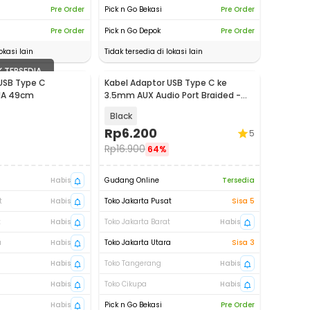
Pre Order
Pick n Go Bekasi
Pre Order
Pre Order
Pick n Go Depok
Pre Order
okasi lain
Tidak tersedia di lokasi lain
K TERSEDIA
USB Type C
Kabel Adaptor USB Type C ke
 1A 49cm
3.5mm AUX Audio Port Braided -
PJ1645-01
Black
Rp
6.200
5
Rp
16.900
64%
Habis
Gudang Online
Tersedia
t
Habis
Toko Jakarta Pusat
Sisa 5
t
Habis
Toko Jakarta Barat
Habis
a
Habis
Toko Jakarta Utara
Sisa 3
Habis
Toko Tangerang
Habis
Habis
Toko Cikupa
Habis
Habis
Pick n Go Bekasi
Pre Order