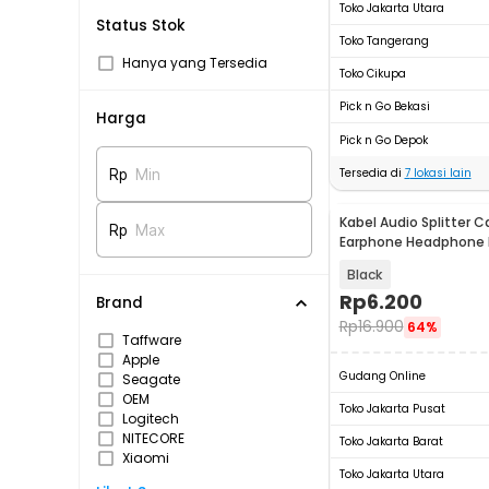
Toko Jakarta Utara
Status Stok
Toko Tangerang
Hanya yang Tersedia
Toko Cikupa
Pick n Go Bekasi
Harga
Pick n Go Depok
Tersedia di
7
lokasi lain
Rp
Min
Kabel Audio Splitter C
Rp
Max
Earphone Headphone 
to 2x3.5mm - AV115
Black
Rp
6.200
Brand
Rp
16.900
64%
Taffware
Apple
Gudang Online
Seagate
OEM
Toko Jakarta Pusat
Logitech
NITECORE
Toko Jakarta Barat
Xiaomi
Toko Jakarta Utara