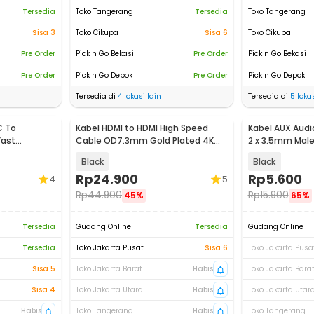
Tersedia
Toko Tangerang
Tersedia
Toko Tangerang
Sisa 3
Toko Cikupa
Sisa 6
Toko Cikupa
Pre Order
Pick n Go Bekasi
Pre Order
Pick n Go Bekasi
Pre Order
Pick n Go Depok
Pre Order
Pick n Go Depok
Tersedia di
4
lokasi lain
Tersedia di
5
lokas
C To
Kabel HDMI to HDMI High Speed
Kabel AUX Aud
Fast
Cable OD7.3mm Gold Plated 4K
2 x 3.5mm Male
636
5M - HD105
20cm - K908
Black
Black
Rp
24.900
Rp
5.600
4
5
Rp
44.900
Rp
15.900
45%
65%
Tersedia
Gudang Online
Tersedia
Gudang Online
Tersedia
Toko Jakarta Pusat
Sisa 6
Toko Jakarta Pusa
Sisa 5
Toko Jakarta Barat
Habis
Toko Jakarta Bara
Sisa 4
Toko Jakarta Utara
Habis
Toko Jakarta Utar
Habis
Toko Tangerang
Habis
Toko Tangerang