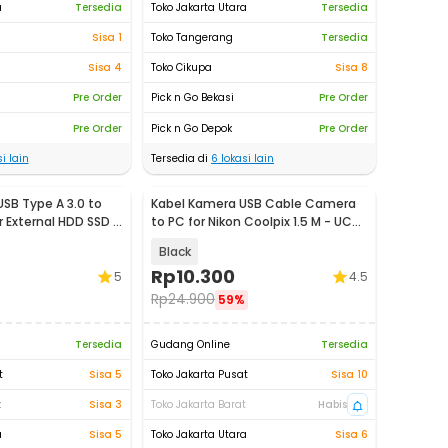
a
Tersedia
Toko Jakarta Utara
Tersedia
Sisa 1
Toko Tangerang
Tersedia
Sisa 4
Toko Cikupa
Sisa 8
Pre Order
Pick n Go Bekasi
Pre Order
Pre Order
Pick n Go Depok
Pre Order
i lain
Tersedia di
6
lokasi lain
USB Type A 3.0 to
Kabel Kamera USB Cable Camera
 External HDD SSD -
to PC for Nikon Coolpix 1.5 M - UC-
E6
Black
Rp
10.300
5
4.5
Rp
24.900
59%
Tersedia
Gudang Online
Tersedia
t
Sisa 5
Toko Jakarta Pusat
Sisa 10
t
Sisa 3
Toko Jakarta Barat
Habis
a
Sisa 5
Toko Jakarta Utara
Sisa 6