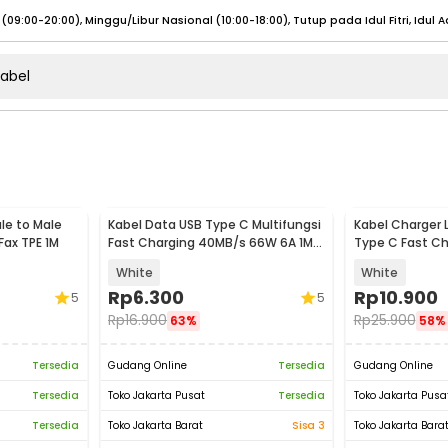
umat (07:00 - 20:00), Sabtu - Minggu (08:00 - 20:00), Tutup pada Idul Fitri
Sele
:00 - 20:00), Sabtu - Minggu/ Libur Nasional (08:00 - 17:00)
Selengkapnya
:00 - 20:00), Sabtu - Minggu/ Libur Nasional (08:00 - 17:00)
Selengkapnya
 (09:00-20:00), Minggu/Libur Nasional (12:00-20:00), Tutup pada Idul Fitri
Sele
le to Male
Kabel Data USB Type C Multifungsi
Kabel Charger 
 (09:00-20:00), Minggu/Libur Nasional (12:00-20:00), Tutup pada Idul Fitri
Sele
Fax TPE 1M
Fast Charging 40MB/s 66W 6A 1M -
Type C Fast Ch
TG-011
V12
White
White
Rp
6.300
Rp
10.900
5
5
Rp
16.900
Rp
25.900
63%
58%
umat (07:00 - 20:00), Sabtu - Minggu (08:00 - 20:00), Tutup pada Idul Fitri
Sele
Tersedia
Gudang Online
Tersedia
Gudang Online
:00 - 20:00), Sabtu - Minggu/ Libur Nasional (08:00 - 17:00)
Selengkapnya
Tersedia
Toko Jakarta Pusat
Tersedia
Toko Jakarta Pusa
:00 - 20:00), Sabtu - Minggu/ Libur Nasional (08:00 - 17:00)
Selengkapnya
Tersedia
Toko Jakarta Barat
Sisa 3
Toko Jakarta Bara