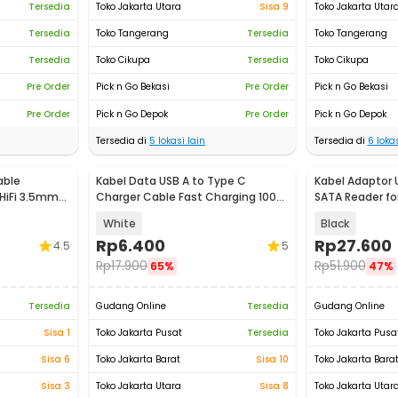
Tersedia
Toko Jakarta Utara
Sisa 9
Toko Jakarta Utar
Tersedia
Toko Tangerang
Tersedia
Toko Tangerang
Tersedia
Toko Cikupa
Tersedia
Toko Cikupa
Pre Order
Pick n Go Bekasi
Pre Order
Pick n Go Bekasi
Pre Order
Pick n Go Depok
Pre Order
Pick n Go Depok
Tersedia di
5
lokasi lain
Tersedia di
6
lokas
able
Kabel Data USB A to Type C
Kabel Adaptor 
HiFi 3.5mm
Charger Cable Fast Charging 100W
SATA Reader for
6A 2M - TC2
4071-1097
White
Black
Rp
6.400
Rp
27.600
4.5
5
Rp
17.900
Rp
51.900
65%
47%
Tersedia
Gudang Online
Tersedia
Gudang Online
Sisa 1
Toko Jakarta Pusat
Tersedia
Toko Jakarta Pusa
Sisa 6
Toko Jakarta Barat
Sisa 10
Toko Jakarta Bara
Sisa 3
Toko Jakarta Utara
Sisa 8
Toko Jakarta Utar