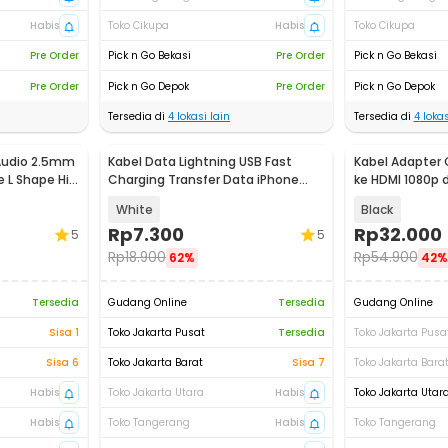
Habis
Toko Cikupa
Habis
Toko Cikupa
Pre Order
Pick n Go Bekasi
Pre Order
Pick n Go Bekasi
Pre Order
Pick n Go Depok
Pre Order
Pick n Go Depok
Tersedia di
4
lokasi lain
Tersedia di
4
lokas
Audio 2.5mm
Kabel Data Lightning USB Fast
Kabel Adapter 
L Shape HiFi
Charging Transfer Data iPhone
ke HDMI 1080p 
2.4A 1M - S-IP5G
White
Black
Rp
7.300
Rp
32.000
5
5
Rp
18.900
Rp
54.900
62%
42%
Tersedia
Gudang Online
Tersedia
Gudang Online
Sisa 1
Toko Jakarta Pusat
Tersedia
Toko Jakarta Pusa
Sisa 6
Toko Jakarta Barat
Sisa 7
Toko Jakarta Bara
Habis
Toko Jakarta Utara
Habis
Toko Jakarta Utar
Habis
Toko Tangerang
Habis
Toko Tangerang