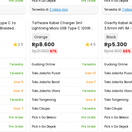
Pre Order
Pick n Go Depok
Pre Order
Pick n Go Depok
Tersedia di
2
lokasi lain
Tersedia di
7
lokas
ype C to
Taffware Kabel Charger 3in1
Overfly Kabel 
 Braided
Lightning Micro USB Type C 120W
3.5mm HiFi 1M -
6A 1.1M - D8
Orange
Black
Rp
8.600
Rp
5.300
2.5
4.5
Rp
21.900
Rp
14.900
61%
65%
Tersedia
Gudang Online
Tersedia
Gudang Online
Tersedia
Toko Jakarta Pusat
Sisa 10
Toko Jakarta Pusa
Sisa 5
Toko Jakarta Barat
Sisa 7
Toko Jakarta Bara
Sisa 4
Toko Jakarta Utara
Tersedia
Toko Jakarta Utar
Tersedia
Toko Tangerang
Sisa 4
Toko Tangerang
Sisa 7
Toko Cikupa
Tersedia
Toko Cikupa
Pre Order
Pick n Go Bekasi
Pre Order
Pick n Go Bekasi
Pre Order
Pick n Go Depok
Pre Order
Pick n Go Depok