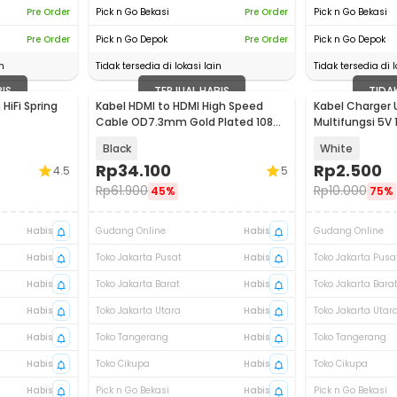
Pre Order
Pick n Go Bekasi
Pre Order
Pick n Go Bekasi
Pre Order
Pick n Go Depok
Pre Order
Pick n Go Depok
n
Tidak tersedia di lokasi lain
Tidak tersedia di l
BIS
TERJUAL HABIS
TIDA
HiFi Spring
Kabel HDMI to HDMI High Speed
Kabel Charger 
Cable OD7.3mm Gold Plated 1080P
Multifungsi 5V
10M - HYX
Black
White
Rp
34.100
Rp
2.500
4.5
5
Rp
61.900
Rp
10.000
45%
75%
Habis
Gudang Online
Habis
Gudang Online
Habis
Toko Jakarta Pusat
Habis
Toko Jakarta Pusa
Habis
Toko Jakarta Barat
Habis
Toko Jakarta Bara
Habis
Toko Jakarta Utara
Habis
Toko Jakarta Utar
Habis
Toko Tangerang
Habis
Toko Tangerang
Habis
Toko Cikupa
Habis
Toko Cikupa
Habis
Pick n Go Bekasi
Habis
Pick n Go Bekasi