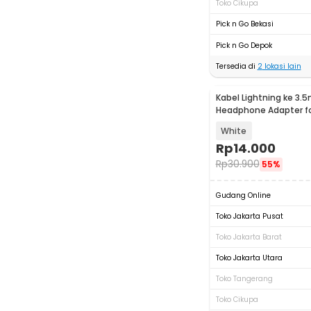
Toko Cikupa
Pick n Go Bekasi
Pick n Go Depok
Tersedia di
2
lokasi lain
Kabel Lightning ke 3.
Headphone Adapter fo
JH-001
White
Rp
14.000
Rp
30.900
55%
Gudang Online
Toko Jakarta Pusat
Toko Jakarta Barat
Toko Jakarta Utara
Toko Tangerang
Toko Cikupa