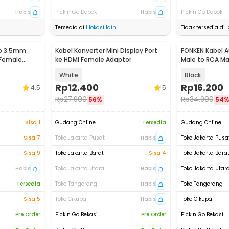
Habis
Pick n Go Depok
Habis
Pick n Go Depok
Tersedia di
1
lokasi lain
Tidak tersedia di l
to 3.5mm
Kabel Konverter Mini Display Port
FONKEN Kabel 
 Female
ke HDMI Female Adaptor
Male to RCA Mal
White
Black
Rp
12.400
Rp
16.200
4.5
5
Rp
27.900
Rp
34.900
56%
54
Sisa 1
Gudang Online
Tersedia
Gudang Online
Sisa 7
Toko Jakarta Pusat
Habis
Toko Jakarta Pusa
Sisa 9
Toko Jakarta Barat
Sisa 4
Toko Jakarta Bara
Habis
Toko Jakarta Utara
Habis
Toko Jakarta Utar
Tersedia
Toko Tangerang
Habis
Toko Tangerang
Sisa 5
Toko Cikupa
Habis
Toko Cikupa
Pre Order
Pick n Go Bekasi
Pre Order
Pick n Go Bekasi