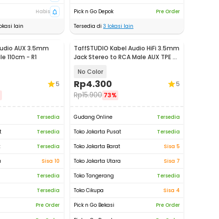
Habis
Pick n Go Depok
Pre Order
okasi lain
Tersedia di
3
lokasi lain
Audio AUX 3.5mm
TaffSTUDIO Kabel Audio HiFi 3.5mm
e 110cm - R1
Jack Stereo to RCA Male AUX TPE A
1M - S-PC-521
No Color
Rp
4.300
5
5
Rp
15.900
%
73%
Tersedia
Gudang Online
Tersedia
t
Tersedia
Toko Jakarta Pusat
Tersedia
t
Tersedia
Toko Jakarta Barat
Sisa 5
a
Sisa 10
Toko Jakarta Utara
Sisa 7
Tersedia
Toko Tangerang
Tersedia
Tersedia
Toko Cikupa
Sisa 4
Pre Order
Pick n Go Bekasi
Pre Order