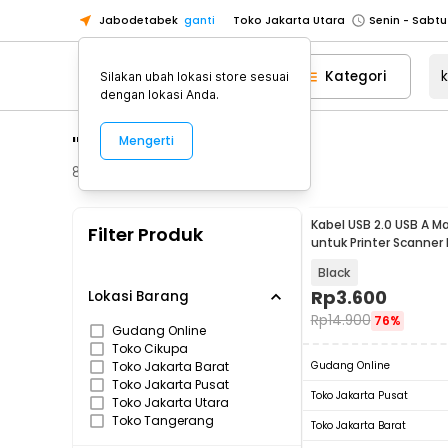
Jabodetabek
ganti
Toko Jakarta Utara
Toko Tangerang
Kategori
Silakan ubah lokasi store sesuai
Toko Cikupa
dengan lokasi Anda.
Pick n Go Jakarta Barat
Senin - J
"kabel"
Mengerti
Pick n Go Bekasi
Senin - Jumat (08
Pick n Go Depok
Senin - Jumat (08
827
Produk
Toko Jakarta Pusat
Senin - Sabtu
Kabel USB 2.0 USB A Ma
Filter Produk
Toko Jakarta Barat
Senin - Sabtu
untuk Printer Scanner 
Toko Jakarta Utara
Black
Toko Tangerang
Rp
3.600
Lokasi Barang
Rp
14.900
76%
Toko Cikupa
Gudang Online
Toko Cikupa
Pick n Go Jakarta Barat
Senin - J
Toko Jakarta Barat
Gudang Online
Pick n Go Bekasi
Senin - Jumat (08
Toko Jakarta Pusat
Toko Jakarta Pusat
Toko Jakarta Utara
Pick n Go Depok
Senin - Jumat (08
Toko Tangerang
Toko Jakarta Barat