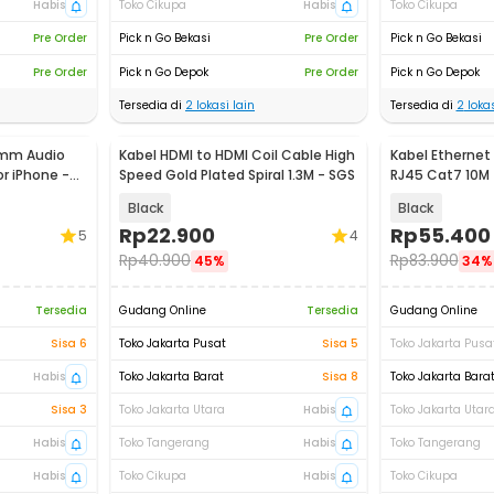
Habis
Toko Cikupa
Habis
Toko Cikupa
Pre Order
Pick n Go Bekasi
Pre Order
Pick n Go Bekasi
Pre Order
Pick n Go Depok
Pre Order
Pick n Go Depok
Tersedia di
2
lokasi lain
Tersedia di
2
lokas
5mm Audio
Kabel HDMI to HDMI Coil Cable High
Kabel Ethernet 
r iPhone -
Speed Gold Plated Spiral 1.3M - SGS
RJ45 Cat7 10M
Black
Black
Rp
22.900
Rp
55.400
5
4
Rp
40.900
Rp
83.900
45%
34%
Tersedia
Gudang Online
Tersedia
Gudang Online
Sisa 6
Toko Jakarta Pusat
Sisa 5
Toko Jakarta Pusa
Habis
Toko Jakarta Barat
Sisa 8
Toko Jakarta Bara
Sisa 3
Toko Jakarta Utara
Habis
Toko Jakarta Utar
Habis
Toko Tangerang
Habis
Toko Tangerang
Habis
Toko Cikupa
Habis
Toko Cikupa