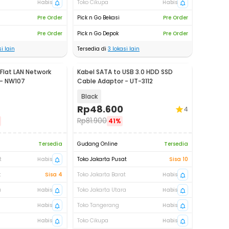
Habis
Toko Cikupa
Habis
Pre Order
Pick n Go Bekasi
Pre Order
Pre Order
Pick n Go Depok
Pre Order
i lain
Tersedia di
3
lokasi lain
Flat LAN Network
Kabel SATA to USB 3.0 HDD SSD
 - NW107
Cable Adaptor - UT-3112
Black
Rp
48.600
4
Rp
81.900
41%
Tersedia
Gudang Online
Tersedia
t
Habis
Toko Jakarta Pusat
Sisa 10
t
Sisa 4
Toko Jakarta Barat
Habis
a
Habis
Toko Jakarta Utara
Habis
Habis
Toko Tangerang
Habis
Habis
Toko Cikupa
Habis