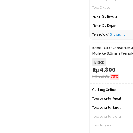
Toko Cikupa
Pick n Go Bekasi
Pick n Go Depok
Tersedia di
3
lokasi lain
Kabel AUX Converter 
Male ke 3.5mm Female 
20cm - L44
Black
Rp
4.300
Rp
15.900
73%
Gudang Online
Toko Jakarta Pusat
Toko Jakarta Barat
Toko Jakarta Utara
Toko Tangerang