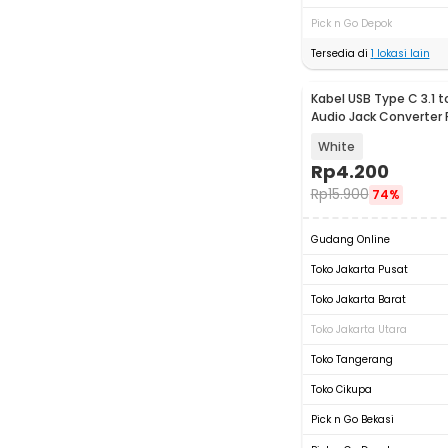
Pick n Go Depok
Tersedia di
1
lokasi lain
Kabel USB Type C 3.1 
Audio Jack Converter
10.5cm - L41
White
Rp
4.200
Rp
15.900
74%
Gudang Online
Toko Jakarta Pusat
Toko Jakarta Barat
Toko Jakarta Utara
Toko Tangerang
Toko Cikupa
Pick n Go Bekasi