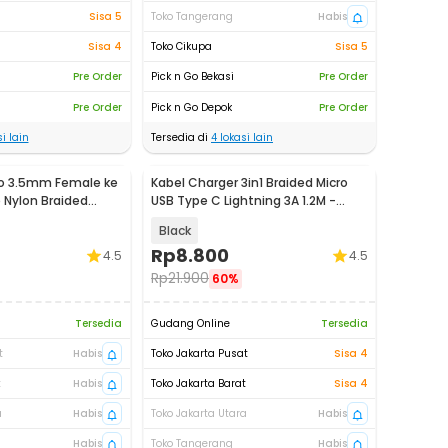
Sisa 5
Toko Tangerang
Habis
Sisa 4
Toko Cikupa
Sisa 5
Pre Order
Pick n Go Bekasi
Pre Order
Pre Order
Pick n Go Depok
Pre Order
i lain
Tersedia di
4
lokasi lain
io 3.5mm Female ke
Kabel Charger 3in1 Braided Micro
 Nylon Braided
USB Type C Lightning 3A 1.2M -
US186
Black
Rp
8.800
4.5
4.5
Rp
21.900
60%
Tersedia
Gudang Online
Tersedia
t
Habis
Toko Jakarta Pusat
Sisa 4
t
Habis
Toko Jakarta Barat
Sisa 4
a
Habis
Toko Jakarta Utara
Habis
Habis
Toko Tangerang
Habis