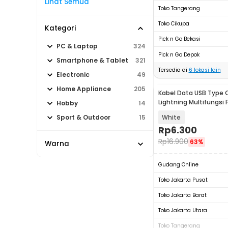
Lihat Semua
Toko Tangerang
Toko Cikupa
Kategori
Pick n Go Bekasi
PC & Laptop
324
Pick n Go Depok
Smartphone & Tablet
321
Tersedia di
6
lokasi lain
Electronic
49
Home Appliance
205
Kabel Data USB Type 
Lightning Multifungsi 
Hobby
14
Charging 5V 2A 1M - 1
White
Sport & Outdoor
15
Rp
6.300
Rp
16.900
63%
Warna
Gudang Online
Toko Jakarta Pusat
Toko Jakarta Barat
Toko Jakarta Utara
Toko Tangerang