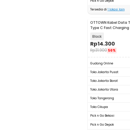
Pick n Go Depok
Tersedia di
1
lokasi lain
OTTOWN Kabel Data T
Type C Fast Charging
120W 1.5M - OT12
Black
Rp
14.300
Rp
31.900
56%
Gudang Online
Toko Jakarta Pusat
Toko Jakarta Barat
Toko Jakarta Utara
Toko Tangerang
Toko Cikupa
Pick n Go Bekasi
Pick n Go Depok