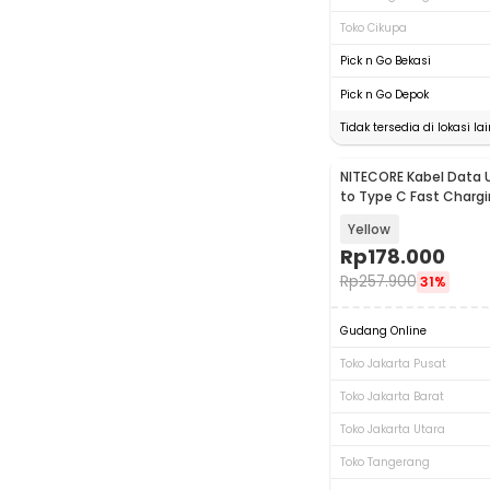
Toko Cikupa
Pick n Go Bekasi
Pick n Go Depok
Tidak tersedia di lokasi lai
NITECORE Kabel Data 
to Type C Fast Charg
60W - NLink10
Yellow
Rp
178.000
Rp
257.900
31%
Gudang Online
Toko Jakarta Pusat
Toko Jakarta Barat
Toko Jakarta Utara
Toko Tangerang