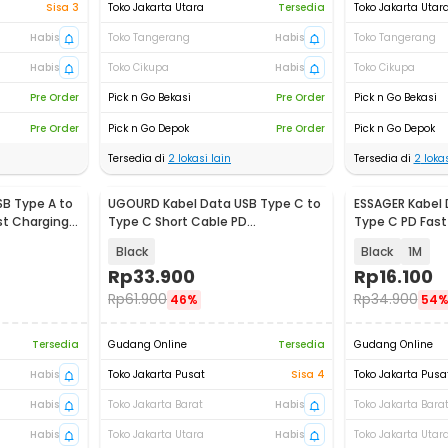
Sisa 3
Toko Jakarta Utara
Tersedia
Toko Jakarta Utar
Habis
Toko Tangerang
Habis
Toko Tangerang
Habis
Toko Cikupa
Habis
Toko Cikupa
Pre Order
Pick n Go Bekasi
Pre Order
Pick n Go Bekasi
Pre Order
Pick n Go Depok
Pre Order
Pick n Go Depok
Tersedia di
2
lokasi lain
Tersedia di
2
lokas
SB Type A to
UGOURD Kabel Data USB Type C to
ESSAGER Kabel 
st Charging
Type C Short Cable PD
Type C PD Fast
Thunderbolt 8K - EU0018
60W - ES-X60
Black
Black
1M
Rp
33.900
Rp
16.100
Rp
61.900
Rp
34.900
46%
54
Tersedia
Gudang Online
Tersedia
Gudang Online
Habis
Toko Jakarta Pusat
Sisa 4
Toko Jakarta Pusa
Habis
Toko Jakarta Barat
Habis
Toko Jakarta Bara
Habis
Toko Jakarta Utara
Habis
Toko Jakarta Utar