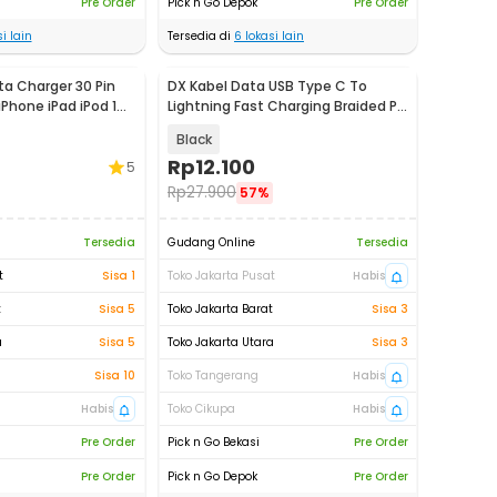
Pre Order
Pick n Go Depok
Pre Order
i lain
Tersedia di
6
lokasi lain
ta Charger 30 Pin
DX Kabel Data USB Type C To
 iPhone iPad iPod 1M
Lightning Fast Charging Braided PD
30W 1M - INU53
Black
Rp
12.100
5
Rp
27.900
57%
Tersedia
Gudang Online
Tersedia
t
Sisa 1
Toko Jakarta Pusat
Habis
t
Sisa 5
Toko Jakarta Barat
Sisa 3
a
Sisa 5
Toko Jakarta Utara
Sisa 3
Sisa 10
Toko Tangerang
Habis
Habis
Toko Cikupa
Habis
Pre Order
Pick n Go Bekasi
Pre Order
Pre Order
Pick n Go Depok
Pre Order