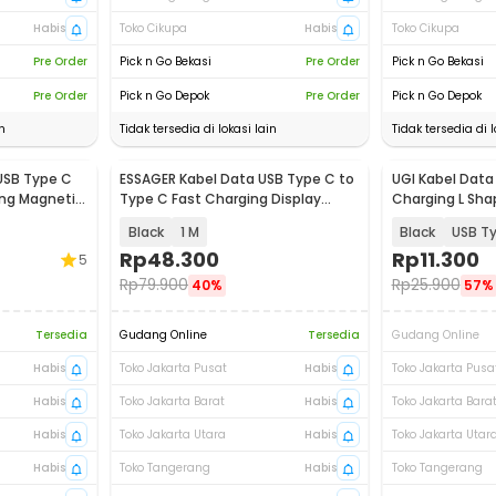
Habis
Toko Cikupa
Habis
Toko Cikupa
Pre Order
Pick n Go Bekasi
Pre Order
Pick n Go Bekasi
Pre Order
Pick n Go Depok
Pre Order
Pick n Go Depok
n
Tidak tersedia di lokasi lain
Tidak tersedia di l
USB Type C
ESSAGER Kabel Data USB Type C to
UGI Kabel Data 
ing Magnetic
Type C Fast Charging Display
Charging L Sha
100W - ES-X61
W-009
Black
1 M
Black
USB T
Rp
48.300
Rp
11.300
5
Rp
79.900
Rp
25.900
40%
57%
Tersedia
Gudang Online
Tersedia
Gudang Online
Habis
Toko Jakarta Pusat
Habis
Toko Jakarta Pusa
Habis
Toko Jakarta Barat
Habis
Toko Jakarta Bara
Habis
Toko Jakarta Utara
Habis
Toko Jakarta Utar
Habis
Toko Tangerang
Habis
Toko Tangerang