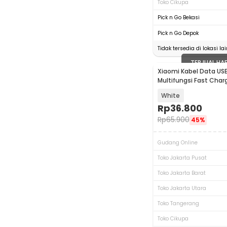
Toko Cikupa
Pick n Go Bekasi
Pick n Go Depok
Tidak tersedia di lokasi lai
TERJUAL HA
Xiaomi Kabel Data US
Multifungsi Fast Char
White
Rp
36.800
Rp
65.900
45%
Gudang Online
Toko Jakarta Pusat
Toko Jakarta Barat
Toko Jakarta Utara
Toko Tangerang
Toko Cikupa