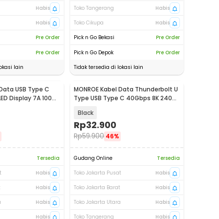
Habis
Toko Tangerang
Habis
Habis
Toko Cikupa
Habis
Pre Order
Pick n Go Bekasi
Pre Order
Pre Order
Pick n Go Depok
Pre Order
okasi lain
Tidak tersedia di lokasi lain
Data USB Type C
MONROE Kabel Data Thunderbolt U
LED Display 7A 100W
Type USB Type C 40Gbps 8K 240W
13cm - MO2
Black
Rp
32.900
Rp
59.900
46%
Tersedia
Gudang Online
Tersedia
t
Habis
Toko Jakarta Pusat
Habis
t
Habis
Toko Jakarta Barat
Habis
a
Habis
Toko Jakarta Utara
Habis
Habis
Toko Tangerang
Habis