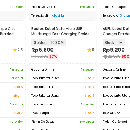
Pre Order
Pick n Go Depok
Pre Order
Pick n Go Depok
Tersedia di
4
lokasi lain
Tersedia di
3
lokas
ype C to
Bastec Kabel Data Micro USB
AUFU Kabel Dat
 Braided
Multifungsi Fast Charging Braided
Charger Braide
- BN100
66W - KD66
Golden
100 CM
Black
1M
Rp
5.600
Rp
9.200
2.5
5
Rp
16.900
Rp
22.900
67%
60%
Tersedia
Gudang Online
Tersedia
Gudang Online
Tersedia
Toko Jakarta Pusat
Sisa 3
Toko Jakarta Pusa
Sisa 5
Toko Jakarta Barat
Sisa 9
Toko Jakarta Bara
Sisa 4
Toko Jakarta Utara
Sisa 8
Toko Jakarta Utar
Tersedia
Toko Tangerang
Tersedia
Toko Tangerang
Sisa 7
Toko Cikupa
Sisa 7
Toko Cikupa
Pre Order
Pick n Go Bekasi
Pre Order
Pick n Go Bekasi