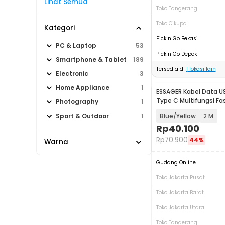
Lihat Semua
Toko Tangerang
Toko Cikupa
Kategori
Pick n Go Bekasi
PC & Laptop
53
Pick n Go Depok
Smartphone & Tablet
189
Tersedia di
1
lokasi lain
Electronic
3
Home Appliance
1
ESSAGER Kabel Data U
Type C Multifungsi Fa
Photography
1
7A - EXCT-ZQ
Blue/Yellow
2 M
Sport & Outdoor
1
Rp
40.100
Rp
70.900
44%
Warna
Gudang Online
Toko Jakarta Pusat
Toko Jakarta Barat
Toko Jakarta Utara
Toko Tangerang