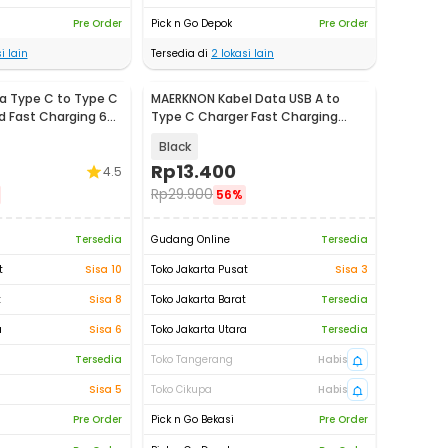
Pre Order
Pick n Go Depok
Pre Order
i lain
Tersedia di
2
lokasi lain
a Type C to Type C
MAERKNON Kabel Data USB A to
d Fast Charging 6A
Type C Charger Fast Charging
120W 6A 1.5M - MK150
Black
Rp
13.400
4.5
Rp
29.900
56%
Tersedia
Gudang Online
Tersedia
t
Sisa 10
Toko Jakarta Pusat
Sisa 3
t
Sisa 8
Toko Jakarta Barat
Tersedia
a
Sisa 6
Toko Jakarta Utara
Tersedia
Tersedia
Toko Tangerang
Habis
Sisa 5
Toko Cikupa
Habis
Pre Order
Pick n Go Bekasi
Pre Order