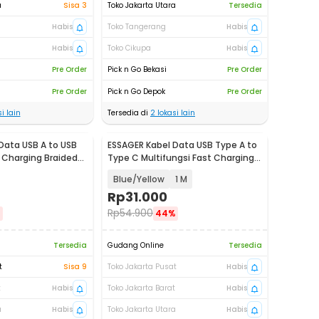
a
Sisa 3
Toko Jakarta Utara
Tersedia
Habis
Toko Tangerang
Habis
Habis
Toko Cikupa
Habis
Pre Order
Pick n Go Bekasi
Pre Order
Pre Order
Pick n Go Depok
Pre Order
i lain
Tersedia di
2
lokasi lain
Data USB A to USB
ESSAGER Kabel Data USB Type A to
 Charging Braided
Type C Multifungsi Fast Charging
7A - EXCT-ZQ
Blue/Yellow
1 M
Rp
31.000
Rp
54.900
%
44%
Tersedia
Gudang Online
Tersedia
t
Sisa 9
Toko Jakarta Pusat
Habis
t
Habis
Toko Jakarta Barat
Habis
a
Habis
Toko Jakarta Utara
Habis