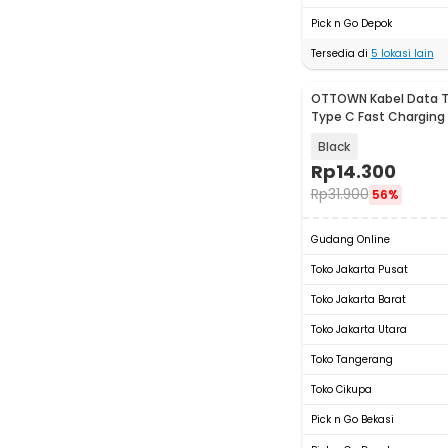
Pick n Go Depok
Tersedia di
5
lokasi lain
OTTOWN Kabel Data T
Type C Fast Charging
120W 1.5M - OT12
Black
Rp
14.300
Rp
31.900
56%
Gudang Online
Toko Jakarta Pusat
Toko Jakarta Barat
Toko Jakarta Utara
Toko Tangerang
Toko Cikupa
Pick n Go Bekasi