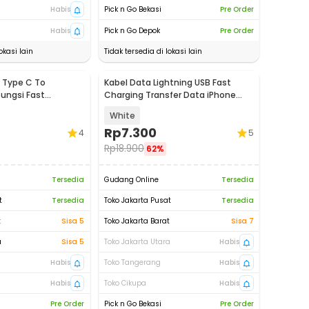
Habis
Pick n Go Bekasi
Pre Order
Habis
Pick n Go Depok
Pre Order
okasi lain
Tidak tersedia di lokasi lain
 Type C To
Kabel Data Lightning USB Fast
fungsi Fast
Charging Transfer Data iPhone
1M - 1636
2.4A 1M - S-IP5G
White
Rp
7.300
4
5
Rp
18.900
62%
Tersedia
Gudang Online
Tersedia
t
Tersedia
Toko Jakarta Pusat
Tersedia
t
Sisa 5
Toko Jakarta Barat
Sisa 7
a
Sisa 5
Toko Jakarta Utara
Habis
Habis
Toko Tangerang
Habis
Habis
Toko Cikupa
Habis
Pre Order
Pick n Go Bekasi
Pre Order