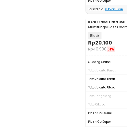
Pick n Go Depok
Tersedia di
6
lokasi lain
ILANO Kabel Data USB
Multifungsi Fast Char
1.2M - ILC3
Black
Rp
20.100
Rp
40.900
51%
Gudang Online
Toko Jakarta Pusat
Toko Jakarta Barat
Toko Jakarta Utara
Toko Tangerang
Toko Cikupa
Pick n Go Bekasi
Pick n Go Depok