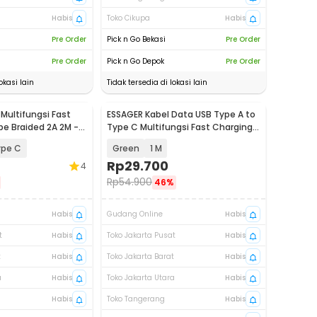
Habis
Toko Cikupa
Habis
Pre Order
Pick n Go Bekasi
Pre Order
Pre Order
Pick n Go Depok
Pre Order
okasi lain
Tidak tersedia di lokasi lain
Multifungsi Fast
ESSAGER Kabel Data USB Type A to
Akan Datang
pe Braided 2A 2M -
Type C Multifungsi Fast Charging
7A - EXCT-ZQ
ype C
Green
1 M
Rp
29.700
4
Rp
54.900
46%
Habis
Gudang Online
Habis
t
Habis
Toko Jakarta Pusat
Habis
t
Habis
Toko Jakarta Barat
Habis
a
Habis
Toko Jakarta Utara
Habis
Habis
Toko Tangerang
Habis