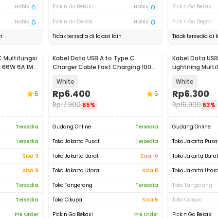
Habis
Pick n Go Bekasi
Habis
Pick n Go Bekasi
Habis
Pick n Go Depok
Habis
Pick n Go Depok
n
Tidak tersedia di lokasi lain
Tidak tersedia di l
 Multifungsi
Kabel Data USB A to Type C
Kabel Data USB
 66W 6A 1M -
Charger Cable Fast Charging 100W
Lightning Multi
6A 2M - TC2
Charging 5V 2A 
White
White
Rp
6.400
Rp
6.300
5
5
Rp
17.900
Rp
16.900
65%
63%
Tersedia
Gudang Online
Tersedia
Gudang Online
Tersedia
Toko Jakarta Pusat
Tersedia
Toko Jakarta Pusa
Sisa 9
Toko Jakarta Barat
Sisa 10
Toko Jakarta Bara
Sisa 9
Toko Jakarta Utara
Sisa 8
Toko Jakarta Utar
Tersedia
Toko Tangerang
Tersedia
Toko Tangerang
Tersedia
Toko Cikupa
Sisa 6
Toko Cikupa
Pre Order
Pick n Go Bekasi
Pre Order
Pick n Go Bekasi