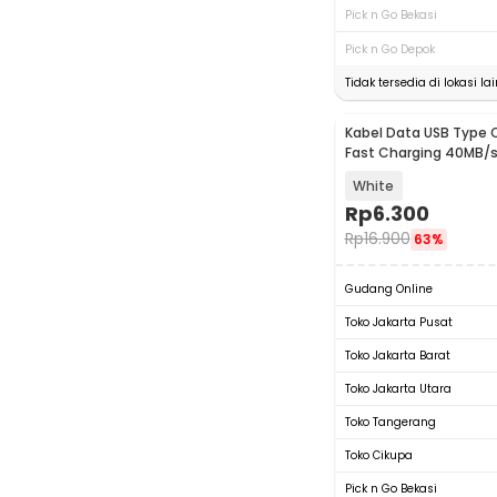
Pick n Go Bekasi
Pick n Go Depok
Tidak tersedia di lokasi lai
Kabel Data USB Type C
Fast Charging 40MB/s
TG-011
White
Rp
6.300
Rp
16.900
63%
Gudang Online
Toko Jakarta Pusat
Toko Jakarta Barat
Toko Jakarta Utara
Toko Tangerang
Toko Cikupa
Pick n Go Bekasi