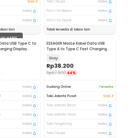
Sisa 2
Toko Cikupa
Habis
Habis
Pick n Go Bekasi
Habis
Habis
Pick n Go Depok
Habis
okasi lain
Tidak tersedia di lokasi lain
UAL HABIS
Data USB Type C to
ESSAGER MacLe Kabel Data USB
arging Display
Type A to Type C Fast Charging
100W 1M - ES-X64
Gray
Rp
38.200
Rp
67.900
44%
Habis
Gudang Online
Tersedia
t
Habis
Toko Jakarta Pusat
Sisa 3
t
Habis
Toko Jakarta Barat
Habis
a
Habis
Toko Jakarta Utara
Habis
Habis
Toko Tangerang
Habis
Habis
Toko Cikupa
Habis