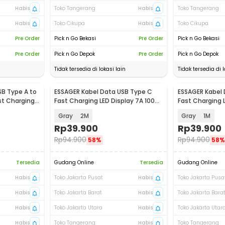
Habis
Toko Tangerang
Habis
Toko Tangerang
Habis
Toko Cikupa
Habis
Toko Cikupa
Pre Order
Pick n Go Bekasi
Pre Order
Pick n Go Bekasi
Pre Order
Pick n Go Depok
Pre Order
Pick n Go Depok
Tidak tersedia di lokasi lain
Tidak tersedia di l
SB Type A to
ESSAGER Kabel Data USB Type C
ESSAGER Kabel 
st Charging
Fast Charging LED Display 7A 100W
Fast Charging 
- ES-X76
- ES-X76
Gray
2M
Gray
1M
Rp
39.900
Rp
39.900
Rp
94.900
Rp
94.900
58%
58%
Tersedia
Gudang Online
Tersedia
Gudang Online
Habis
Toko Jakarta Pusat
Habis
Toko Jakarta Pusa
Habis
Toko Jakarta Barat
Habis
Toko Jakarta Bara
Habis
Toko Jakarta Utara
Habis
Toko Jakarta Utar
Habis
Toko Tangerang
Habis
Toko Tangerang