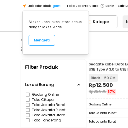
Jabodetabek
ganti
Toko Jakarta Utara
Toko Tangerang
Kategori
Silakan ubah lokasi store sesuai
Toko Cikupa
dengan lokasi Anda.
Pick n Go Jakarta Barat
Senin - J
"kabel data"
Mengerti
Pick n Go Bekasi
Senin - Jumat (08
Pick n Go Depok
Senin - Jumat (08
214
Produk
Toko Jakarta Pusat
Senin - Sabtu
Seagate Kabel Data E
Filter Produk
Toko Jakarta Barat
Senin - Sabtu
USB Type A 3.0 to USB 
Cable - OD5.5 (ORIGIN
Toko Jakarta Utara
Black
50 CM
Toko Tangerang
Rp
12.500
Lokasi Barang
Rp
28.900
57%
Toko Cikupa
Gudang Online
Toko Cikupa
Pick n Go Jakarta Barat
Senin - J
Toko Jakarta Barat
Gudang Online
Pick n Go Bekasi
Senin - Jumat (08
Toko Jakarta Pusat
Toko Jakarta Pusat
Toko Jakarta Utara
Pick n Go Depok
Senin - Jumat (08
Toko Tangerang
Toko Jakarta Barat