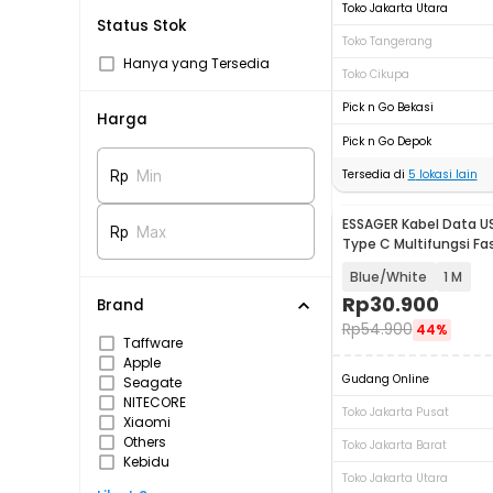
Toko Jakarta Utara
Status Stok
Toko Tangerang
Hanya yang Tersedia
Toko Cikupa
Pick n Go Bekasi
Harga
Pick n Go Depok
Tersedia di
5
lokasi lain
Rp
Min
ESSAGER Kabel Data U
Rp
Max
Type C Multifungsi Fa
7A - EXCT-ZQ
Blue/White
1 M
Rp
30.900
Brand
Rp
54.900
44%
Taffware
Apple
Gudang Online
Seagate
NITECORE
Toko Jakarta Pusat
Xiaomi
Others
Toko Jakarta Barat
Kebidu
Toko Jakarta Utara