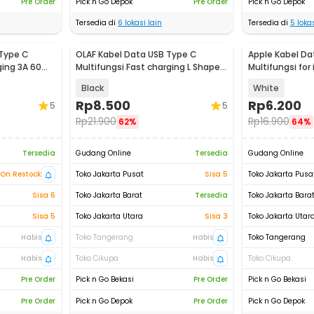
Pre Order
Pick n Go Depok
Pre Order
Pick n Go Depok
Tersedia di
6
lokasi lain
Tersedia di
5
lokas
 Type C
OLAF Kabel Data USB Type C
Apple Kabel Da
ging 3A 60W
Multifungsi Fast charging L Shape
Multifungsi for
5A 1M - OL01
- S-IPAD
Black
White
Rp
8.500
Rp
6.200
5
5
Rp
21.900
Rp
16.900
62%
64%
Tersedia
Gudang Online
Tersedia
Gudang Online
On Restock
Toko Jakarta Pusat
Sisa 5
Toko Jakarta Pusa
Sisa 6
Toko Jakarta Barat
Tersedia
Toko Jakarta Bara
Sisa 5
Toko Jakarta Utara
Sisa 3
Toko Jakarta Utar
Habis
Toko Tangerang
Habis
Toko Tangerang
Habis
Toko Cikupa
Habis
Toko Cikupa
Pre Order
Pick n Go Bekasi
Pre Order
Pick n Go Bekasi
Pre Order
Pick n Go Depok
Pre Order
Pick n Go Depok