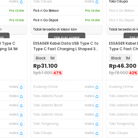
Habis
Toko Cikupa
Habis
Toko Cikupa
Pre Order
Pick n Go Bekasi
Pre Order
Pick n Go Bekasi
Pre Order
Pick n Go Depok
Pre Order
Pick n Go Depok
n
Tidak tersedia di lokasi lain
Tidak tersedia di l
BIS
TERJUAL HABIS
TERJ
B Type C
ESSAGER Kabel Data USB Type C to
ESSAGER Kabel 
ging 3A 1M
Type C Fast Charging L Shaped 3A
Type C Fast Ch
60W - ES-X23
100W - ES-X64
Black
1M
Black
1M
Rp
31.100
Rp
46.300
Rp
57.900
Rp
78.900
47%
42%
Habis
Gudang Online
Habis
Gudang Online
Habis
Toko Jakarta Pusat
Habis
Toko Jakarta Pusa
Habis
Toko Jakarta Barat
Habis
Toko Jakarta Bara
Habis
Toko Jakarta Utara
Habis
Toko Jakarta Utar
Habis
Toko Tangerang
Habis
Toko Tangerang
Habis
Toko Cikupa
Habis
Toko Cikupa