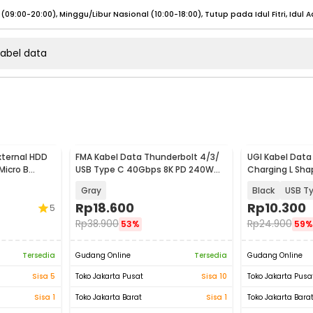
umat (07:00 - 20:00), Sabtu - Minggu (08:00 - 20:00), Tutup pada Idul Fitri
Sele
:00 - 20:00), Sabtu - Minggu/ Libur Nasional (08:00 - 17:00)
Selengkapnya
:00 - 20:00), Sabtu - Minggu/ Libur Nasional (08:00 - 17:00)
Selengkapnya
 (09:00-20:00), Minggu/Libur Nasional (12:00-20:00), Tutup pada Idul Fitri
Sele
xternal HDD
FMA Kabel Data Thunderbolt 4/3/
UGI Kabel Data 
 (09:00-20:00), Minggu/Libur Nasional (12:00-20:00), Tutup pada Idul Fitri
Sele
Micro B
USB Type C 40Gbps 8K PD 240W
Charging L Sha
AL)
13cm - FM-U48K
- UGI02
Gray
Black
USB T
Rp
18.600
Rp
10.300
5
Rp
38.900
Rp
24.900
53%
59%
umat (07:00 - 20:00), Sabtu - Minggu (08:00 - 20:00), Tutup pada Idul Fitri
Sele
Tersedia
Gudang Online
Tersedia
Gudang Online
:00 - 20:00), Sabtu - Minggu/ Libur Nasional (08:00 - 17:00)
Selengkapnya
Sisa 5
Toko Jakarta Pusat
Sisa 10
Toko Jakarta Pusa
:00 - 20:00), Sabtu - Minggu/ Libur Nasional (08:00 - 17:00)
Selengkapnya
Sisa 1
Toko Jakarta Barat
Sisa 1
Toko Jakarta Bara