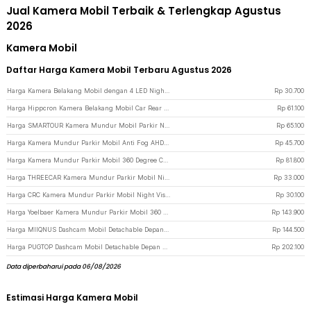
Jual Kamera Mobil Terbaik & Terlengkap Agustus
2026
Kamera Mobil
Daftar Harga Kamera Mobil Terbaru Agustus 2026
Harga Kamera Belakang Mobil dengan 4 LED Night Vision Wide Angle Waterproof - TY001 - Black
Rp
30.700
Harga Hippcron Kamera Belakang Mobil Car Rear Parking Camera Waterproof 12V - CCD - Black
Rp
61.100
Harga SMARTOUR Kamera Mundur Mobil Parkir Night Vision Wide Angle 488p IP67 - PC1030 - Black
Rp
65.100
Harga Kamera Mundur Parkir Mobil Anti Fog AHD Wide Angle 720p IP68 - AHD6058 - Black
Rp
45.700
Harga Kamera Mundur Parkir Mobil 360 Degree Compact 480TVL IP68 - W360 - Black
Rp
81.800
Harga THREECAR Kamera Mundur Parkir Mobil Night Vision 488p 12 LED IP68 - S12 - Black
Rp
33.000
Harga CRC Kamera Mundur Parkir Mobil Night Vision Anti Fog 488p 8 LED IP68 - S861 - Black
Rp
30.100
Harga Yoelbaer Kamera Mundur Parkir Mobil 360 Degree 582p Waterproof - GB-412 - Black
Rp
143.900
Harga MIIQNUS Dashcam Mobil Detachable Depan Belakang Triple Camera 1080p - MQ20 - Black
Rp
144.500
Harga PUGTOP Dashcam Mobil Detachable Depan Belakang Dual Camera 960p - PG32 - Black
Rp
202.100
Data diperbaharui pada 06/08/2026
Estimasi Harga Kamera Mobil