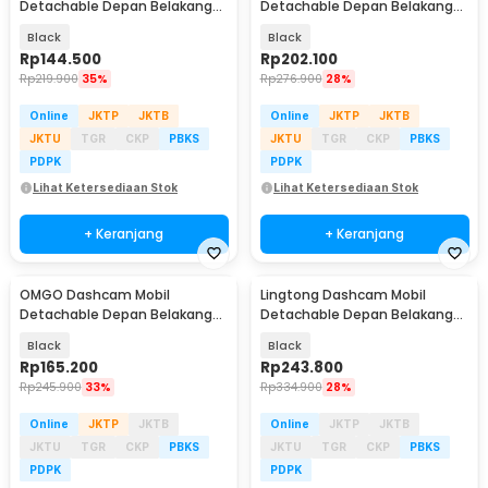
Detachable Depan Belakang
Detachable Depan Belakang
Triple Camera 1080p - MQ20
Dual Camera 960p - PG32
Black
Black
Rp
144.500
Rp
202.100
Rp
219.900
35%
Rp
276.900
28%
Online
JKTP
JKTB
Online
JKTP
JKTB
JKTU
TGR
CKP
PBKS
JKTU
TGR
CKP
PBKS
PDPK
PDPK
Lihat Ketersediaan Stok
Lihat Ketersediaan Stok
+ Keranjang
+ Keranjang
OMGO Dashcam Mobil
Lingtong Dashcam Mobil
Detachable Depan Belakang
Detachable Depan Belakang
Triple Camera 3in1 1080p - MG11
Dual Camera 1080p - 2247
Black
Black
Rp
165.200
Rp
243.800
Rp
245.900
33%
Rp
334.900
28%
Online
JKTP
JKTB
Online
JKTP
JKTB
JKTU
TGR
CKP
PBKS
JKTU
TGR
CKP
PBKS
PDPK
PDPK