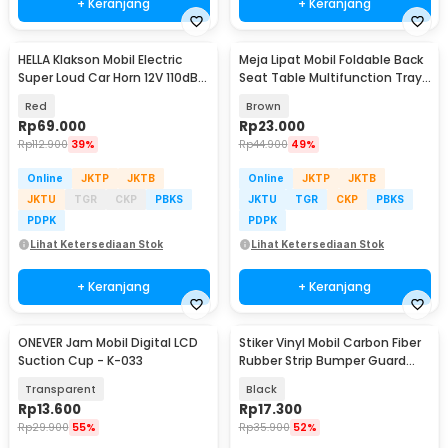
+ Keranjang
+ Keranjang
HELLA Klakson Mobil Electric
Meja Lipat Mobil Foldable Back
Super Loud Car Horn 12V 110dB
Seat Table Multifunction Tray
430Hz 2 PCS - HL12
- JH-924
Red
Brown
Rp
69.000
Rp
23.000
Rp
112.900
39%
Rp
44.900
49%
Online
JKTP
JKTB
Online
JKTP
JKTB
JKTU
TGR
CKP
PBKS
JKTU
TGR
CKP
PBKS
PDPK
PDPK
Lihat Ketersediaan Stok
Lihat Ketersediaan Stok
+ Keranjang
+ Keranjang
ONEVER Jam Mobil Digital LCD
Stiker Vinyl Mobil Carbon Fiber
Suction Cup - K-033
Rubber Strip Bumper Guard
5x250cm - C38404
Transparent
Black
Rp
13.600
Rp
17.300
Rp
29.900
55%
Rp
35.900
52%