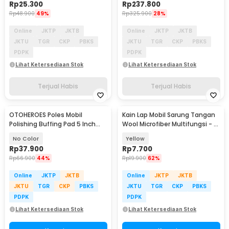
Rp
25.300
Rp
237.800
Rp
48.900
49%
Rp
325.900
28%
Online
JKTP
JKTB
Online
JKTP
JKTB
JKTU
TGR
CKP
PBKS
JKTU
TGR
CKP
PBKS
PDPK
PDPK
Lihat Ketersediaan Stok
Lihat Ketersediaan Stok
Terjual Habis
Terjual Habis
OTOHEROES Poles Mobil
Kain Lap Mobil Sarung Tangan
Polishing Buffing Pad 5 Inch
Wool Microfiber Multifungsi - L-
Set 10 PCS - CSL2018
15
No Color
Yellow
Rp
37.900
Rp
7.700
Rp
66.900
44%
Rp
19.900
62%
Online
JKTP
JKTB
Online
JKTP
JKTB
JKTU
TGR
CKP
PBKS
JKTU
TGR
CKP
PBKS
PDPK
PDPK
Lihat Ketersediaan Stok
Lihat Ketersediaan Stok