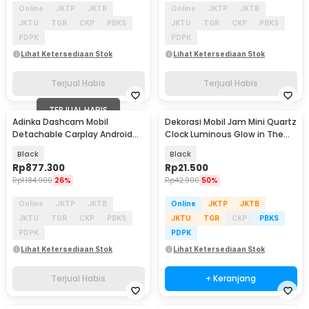
Online
JKTP
JKTB
Online
JKTP
JKTB
JKTU
TGR
CKP
PBKS
JKTU
TGR
CKP
PBKS
PDPK
PDPK
Lihat Ketersediaan Stok
Lihat Ketersediaan Stok
Terjual Habis
Terjual Habis
TERJUAL HABIS
Adinka Dashcam Mobil
Dekorasi Mobil Jam Mini Quartz
Detachable Carplay Android
Clock Luminous Glow in The
Auto Dual Camera 4K - D1026-
Dark - K01
Black
Black
DA
Rp
877.300
Rp
21.500
Rp
1.184.900
26%
Rp
42.900
50%
Online
JKTP
JKTB
Online
JKTP
JKTB
JKTU
TGR
CKP
PBKS
JKTU
TGR
CKP
PBKS
PDPK
PDPK
Lihat Ketersediaan Stok
Lihat Ketersediaan Stok
Terjual Habis
+ Keranjang