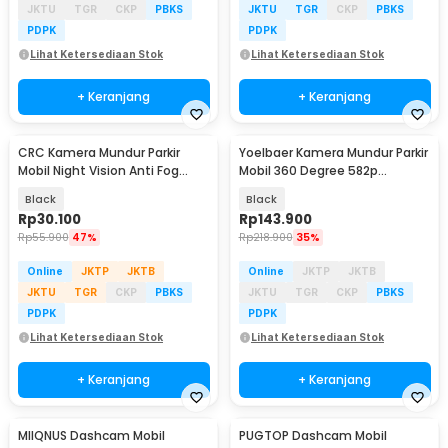
JKTU
TGR
CKP
PBKS
JKTU
TGR
CKP
PBKS
PDPK
PDPK
Lihat Ketersediaan Stok
Lihat Ketersediaan Stok
+ Keranjang
+ Keranjang
CRC Kamera Mundur Parkir
Yoelbaer Kamera Mundur Parkir
Mobil Night Vision Anti Fog
Mobil 360 Degree 582p
488p 8 LED IP68 - S861
Waterproof - GB-412
Black
Black
Rp
30.100
Rp
143.900
Rp
55.900
47%
Rp
218.900
35%
Online
JKTP
JKTB
Online
JKTP
JKTB
JKTU
TGR
CKP
PBKS
JKTU
TGR
CKP
PBKS
PDPK
PDPK
Lihat Ketersediaan Stok
Lihat Ketersediaan Stok
+ Keranjang
+ Keranjang
MIIQNUS Dashcam Mobil
PUGTOP Dashcam Mobil