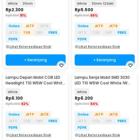
White 2W 1 PCS - BA9S
White
31mm
White
31mm 12SMD
Rp
2.300
Rp
5.500
Rp
11.900
81%
Rp
15.900
66%
Online
JKTP
JKTB
Online
JKTP
JKTB
JKTU
TGR
CKP
PBKS
JKTU
TGR
CKP
PBKS
PDPK
PDPK
Lihat Ketersediaan Stok
Lihat Ketersediaan Stok
+ Keranjang
+ Keranjang
Lampu Depan Mobil COB LED
Lampu Senja Mobil SMD 3030
Headlight T10 W5W Cool White
LED T10 W5W Cool White 1W
1W 12V 2 PCS - T10-W5
12/24V 2 PCS
White
White
Rp
6.100
Rp
6.200
Rp
15.900
62%
Rp
16.900
64%
Online
JKTP
JKTB
Online
JKTP
JKTB
JKTU
TGR
CKP
PBKS
JKTU
TGR
CKP
PBKS
PDPK
PDPK
Lihat Ketersediaan Stok
Lihat Ketersediaan Stok