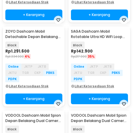
Lihat Ketersediaan Stok
Lihat Ketersediaan Stok
+ Keranjang
+ Keranjang
ZOYO Dashcam Mobil
SAGA Dashcam Mobil
Detachable Depan Belakang
Rotatable Ultra HD WiFi Loop
Dual Camera 1080p - ZY-10
Recording 1080p - 101B
Black
Black
Rp
1.291.600
Rp
142.900
Rp
1.334.900
4%
Rp
217.900
35%
Online
JKTP
JKTB
Online
JKTP
JKTB
JKTU
TGR
CKP
PBKS
JKTU
TGR
CKP
PBKS
PDPK
PDPK
Lihat Ketersediaan Stok
Lihat Ketersediaan Stok
+ Keranjang
+ Keranjang
VODOOL Dashcam Mobil Spion
VODOOL Dashcam Mobil Spion
Depan Belakang Dual Camera
Depan Belakang Dual Camera
GPS WIFI 1080p - V101
GPS WiFi HDR 2K - V10
Black
Black