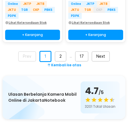
Online
JKTP
JKTB
Online
JKTP
JKTB
JKTU
TGR
CKP
PBKS
JKTU
TGR
CKP
PBKS
PDPK
PDPK
Lihat Ketersediaan Stok
Lihat Ketersediaan Stok
+ Keranjang
+ Keranjang
Prev
1
2
17
Next
…
Kembali ke atas
4.7
/5
Ulasan Berbelanja Kamera Mobil
Online di JakartaNotebook
3201
Total Ulasan