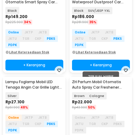
Otomatis Smart Spray Car
Waterproof Dustproof Car
120ml - V86S
Cover Double Layer - CT400
Black
Black
SUV/JEEP YXL
Rp
149.200
Rp
186.000
Rp
225.900
34%
Rp
281.900
35%
Online
JKTP
JKTB
Online
JKTP
JKTB
JKTU
TGR
CKP
PBKS
JKTU
TGR
CKP
PBKS
PDPK
PDPK
Lihat Ketersediaan Stok
Lihat Ketersediaan Stok
+ Keranjang
+ Keranjang
TERJUAL HABIS
Lampu Foglamp Mobil LED
ZH Parfum Mobil Otomatis
Tenaga Angin Car Grille Light
Auto Spray Car Freshener
Wind Power 2 PCS - XY044
120ml - CZ019
Silver
Brown
Cologne
Rp
27.100
Rp
22.000
Rp
51.900
48%
Rp
43.900
50%
Online
JKTP
JKTB
Online
JKTP
JKTB
JKTU
TGR
CKP
PBKS
JKTU
TGR
CKP
PBKS
PDPK
PDPK