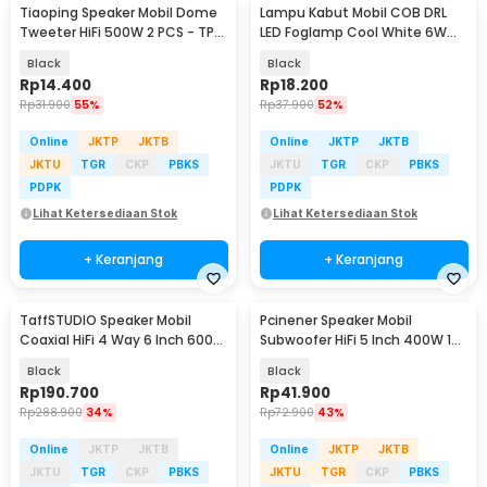
Tiaoping Speaker Mobil Dome
Lampu Kabut Mobil COB DRL
Tweeter HiFi 500W 2 PCS - TP-
LED Foglamp Cool White 6W
005A
12V 190mm - MA357
Black
Black
Rp
14.400
Rp
18.200
Rp
31.900
55%
Rp
37.900
52%
Online
JKTP
JKTB
Online
JKTP
JKTB
JKTU
TGR
CKP
PBKS
JKTU
TGR
CKP
PBKS
PDPK
PDPK
Lihat Ketersediaan Stok
Lihat Ketersediaan Stok
+ Keranjang
+ Keranjang
TaffSTUDIO Speaker Mobil
Pcinener Speaker Mobil
Coaxial HiFi 4 Way 6 Inch 600W
Subwoofer HiFi 5 Inch 400W 1
2 PCS - YL-1698B
PCS - TS-501
Black
Black
Rp
190.700
Rp
41.900
Rp
288.900
34%
Rp
72.900
43%
Online
JKTP
JKTB
Online
JKTP
JKTB
JKTU
TGR
CKP
PBKS
JKTU
TGR
CKP
PBKS