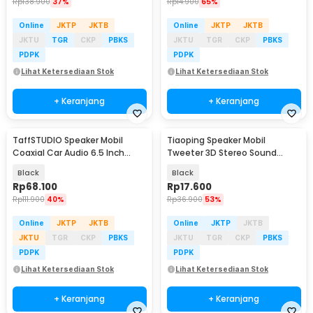
Rp
138.900
37%
Rp
14.900
65%
Online
JKTP
JKTB
Online
JKTP
JKTB
JKTU
TGR
CKP
PBKS
JKTU
TGR
CKP
PBKS
PDPK
PDPK
Lihat Ketersediaan Stok
Lihat Ketersediaan Stok
+ Keranjang
+ Keranjang
TaffSTUDIO Speaker Mobil
Tiaoping Speaker Mobil
Coaxial Car Audio 6.5 Inch
Tweeter 3D Stereo Sound
600W 1 PCS - YH-600
105dB 500W 2 PCS - TP-006A
Black
Black
Rp
68.100
Rp
17.600
Rp
111.900
40%
Rp
36.900
53%
Online
JKTP
JKTB
Online
JKTP
JKTB
JKTU
TGR
CKP
PBKS
JKTU
TGR
CKP
PBKS
PDPK
PDPK
Lihat Ketersediaan Stok
Lihat Ketersediaan Stok
+ Keranjang
+ Keranjang