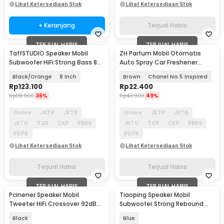
Lihat Ketersediaan Stok
Lihat Ketersediaan Stok
+ Keranjang
Terjual Habis
TERJUAL HABIS
TERJUAL HABIS
TaffSTUDIO Speaker Mobil
ZH Parfum Mobil Otomatis
Subwoofer HiFi Strong Bass 80
Auto Spray Car Freshener
W 1 PCS - AM81
120ml - CZ019
Black/Orange
8 Inch
Brown
Chanel No.5 Inspired
Rp
123.100
Rp
22.400
Rp
191.900
36%
Rp
43.900
49%
Online
JKTP
JKTB
Online
JKTP
JKTB
JKTU
TGR
CKP
PBKS
JKTU
TGR
CKP
PBKS
PDPK
PDPK
Lihat Ketersediaan Stok
Lihat Ketersediaan Stok
Terjual Habis
Terjual Habis
TERJUAL HABIS
TERJUAL HABIS
Pcinener Speaker Mobil
Tiaoping Speaker Mobil
Tweeter HiFi Crossover 92dB
Subwoofer Strong Rebound
450W 2 PCS - TS-250
1000 W 2 PCS - TP-6971
Black
Blue