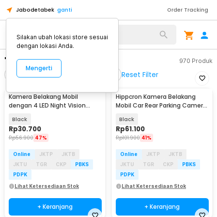
Jabodetabek
ganti
Order Tracking
Silakan ubah lokasi store sesuai
dengan lokasi Anda.
"kamera mobil"
970
Produk
Mengerti
Reset Filter
Filter
Urutkan
Mobil
Kamera Belakang Mobil
Hippcron Kamera Belakang
dengan 4 LED Night Vision
Mobil Car Rear Parking Camera
Wide Angle Waterproof - TY001
Waterproof 12V - CCD
Black
Black
Rp
30.700
Rp
61.100
Rp
56.900
47%
Rp
101.900
41%
Online
JKTP
JKTB
Online
JKTP
JKTB
JKTU
TGR
CKP
PBKS
JKTU
TGR
CKP
PBKS
PDPK
PDPK
Lihat Ketersediaan Stok
Lihat Ketersediaan Stok
+ Keranjang
+ Keranjang