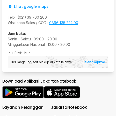
Lihat google maps
Telp
:
(021) 39 700 200
Whatsapp Sales / COD
:
0896 135 222 00
Jam buka:
Senin - Sabtu
:
09:00
-
20:00
Minggu/Libur Nasional
:
12:00
-
20:00
Idul Fitri
: libur
Selengkapnya
Beli langsung/self pickup di kota lainnya
Download Aplikasi JakartaNotebook
Layanan Pelanggan
JakartaNotebook