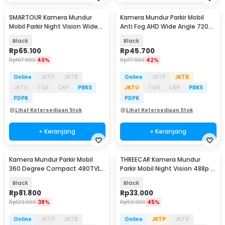
SMARTOUR Kamera Mundur
Kamera Mundur Parkir Mobil
Mobil Parkir Night Vision Wide
Anti Fog AHD Wide Angle 720p
Angle 488p IP67 - PC1030
IP68 - AHD6058
Black
Black
Rp
65.100
Rp
45.700
Rp
107.900
40%
Rp
77.900
42%
Online
JKTP
JKTB
Online
JKTP
JKTB
JKTU
TGR
CKP
PBKS
JKTU
TGR
CKP
PBKS
PDPK
PDPK
Lihat Ketersediaan Stok
Lihat Ketersediaan Stok
+ Keranjang
+ Keranjang
Kamera Mundur Parkir Mobil
THREECAR Kamera Mundur
360 Degree Compact 480TVL
Parkir Mobil Night Vision 488p 12
IP68 - W360
LED IP68 - S12
Black
Black
Rp
81.800
Rp
33.000
Rp
129.900
38%
Rp
59.900
45%
Online
JKTP
JKTB
Online
JKTP
JKTB