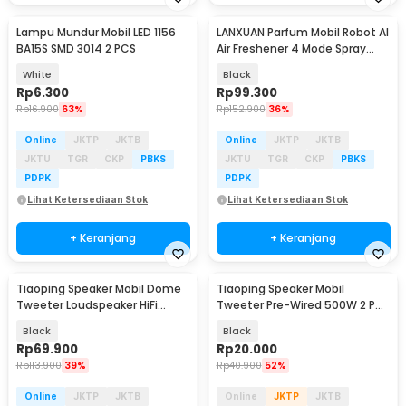
Lampu Mundur Mobil LED 1156
LANXUAN Parfum Mobil Robot AI
BA15S SMD 3014 2 PCS
Air Freshener 4 Mode Spray
Aromatherapy - AF015
White
Black
Rp
6.300
Rp
99.300
Rp
16.900
63%
Rp
152.900
36%
Online
JKTP
JKTB
Online
JKTP
JKTB
JKTU
TGR
CKP
PBKS
JKTU
TGR
CKP
PBKS
PDPK
PDPK
Lihat Ketersediaan Stok
Lihat Ketersediaan Stok
+ Keranjang
+ Keranjang
Tiaoping Speaker Mobil Dome
Tiaoping Speaker Mobil
Tweeter Loudspeaker HiFi
Tweeter Pre-Wired 500W 2 PCS
25mm 150W 2 PCS - TP-166
- TP-004A
Black
Black
Rp
69.900
Rp
20.000
Rp
113.900
39%
Rp
40.900
52%
Online
JKTP
JKTB
Online
JKTP
JKTB