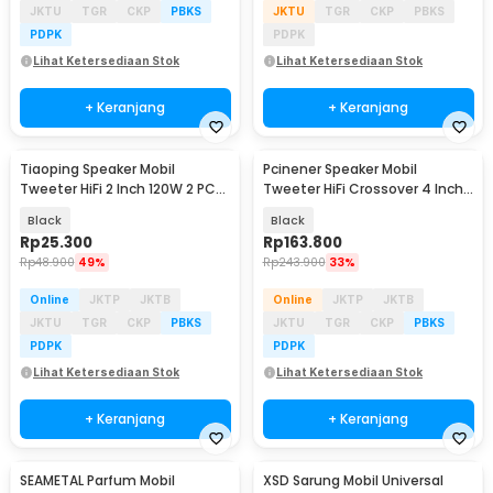
JKTU
TGR
CKP
PBKS
JKTU
TGR
CKP
PBKS
PDPK
PDPK
Lihat Ketersediaan Stok
Lihat Ketersediaan Stok
+ Keranjang
+ Keranjang
Tiaoping Speaker Mobil
Pcinener Speaker Mobil
Tweeter HiFi 2 Inch 120W 2 PCS
Tweeter HiFi Crossover 4 Inch
- MA-260
120W 2 PCS - TS-450
Black
Black
Rp
25.300
Rp
163.800
Rp
48.900
49%
Rp
243.900
33%
Online
JKTP
JKTB
Online
JKTP
JKTB
JKTU
TGR
CKP
PBKS
JKTU
TGR
CKP
PBKS
PDPK
PDPK
Lihat Ketersediaan Stok
Lihat Ketersediaan Stok
+ Keranjang
+ Keranjang
SEAMETAL Parfum Mobil
XSD Sarung Mobil Universal