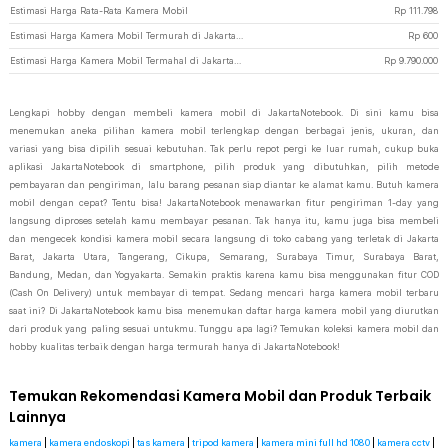
Estimasi Harga Rata-Rata Kamera Mobil
Rp
111.798
Estimasi Harga Kamera Mobil Termurah di JakartaNotebook
Rp
600
Estimasi Harga Kamera Mobil Termahal di JakartaNotebook
Rp
9.790.000
Lengkapi hobby dengan membeli kamera mobil di JakartaNotebook. Di sini kamu bisa
menemukan aneka pilihan kamera mobil terlengkap dengan berbagai jenis, ukuran, dan
variasi yang bisa dipilih sesuai kebutuhan. Tak perlu repot pergi ke luar rumah, cukup buka
aplikasi JakartaNotebook di smartphone, pilih produk yang dibutuhkan, pilih metode
pembayaran dan pengiriman, lalu barang pesanan siap diantar ke alamat kamu. Butuh kamera
mobil dengan cepat? Tentu bisa! JakartaNotebook menawarkan fitur pengiriman 1-day yang
langsung diproses setelah kamu membayar pesanan. Tak hanya itu, kamu juga bisa membeli
dan mengecek kondisi kamera mobil secara langsung di toko cabang yang terletak di Jakarta
Barat, Jakarta Utara, Tangerang, Cikupa, Semarang, Surabaya Timur, Surabaya Barat,
Bandung, Medan, dan Yogyakarta. Semakin praktis karena kamu bisa menggunakan fitur COD
(Cash On Delivery) untuk membayar di tempat. Sedang mencari harga kamera mobil terbaru
saat ini? Di JakartaNotebook kamu bisa menemukan daftar harga kamera mobil yang diurutkan
dari produk yang paling sesuai untukmu. Tunggu apa lagi? Temukan koleksi kamera mobil dan
hobby kualitas terbaik dengan harga termurah hanya di JakartaNotebook!
Temukan Rekomendasi Kamera Mobil dan Produk Terbaik
Lainnya
kamera
|
kamera endoskopi
|
tas kamera
|
tripod kamera
|
kamera mini full hd 1080
|
kamera cctv
|