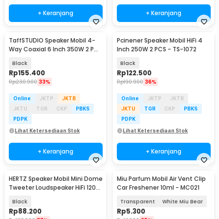
+ Keranjang
+ Keranjang
TaffSTUDIO Speaker Mobil 4-
Pcinener Speaker Mobil HiFi 4
Way Coaxial 6 Inch 350W 2 PCS
Inch 250W 2 PCS - TS-1072
- TS-A1695S
Black
Black
Rp
155.400
Rp
122.500
Rp
230.900
33%
Rp
190.900
36%
Online
JKTP
JKTB
Online
JKTP
JKTB
JKTU
TGR
CKP
PBKS
JKTU
TGR
CKP
PBKS
PDPK
PDPK
Lihat Ketersediaan Stok
Lihat Ketersediaan Stok
+ Keranjang
+ Keranjang
HERTZ Speaker Mobil Mini Dome
Miu Parfum Mobil Air Vent Clip
Tweeter Loudspeaker HiFi 120W
Car Freshener 10ml - MC021
2 PCS - HT25
Black
Transparent
White Miu Bear
Rp
88.200
Rp
5.300