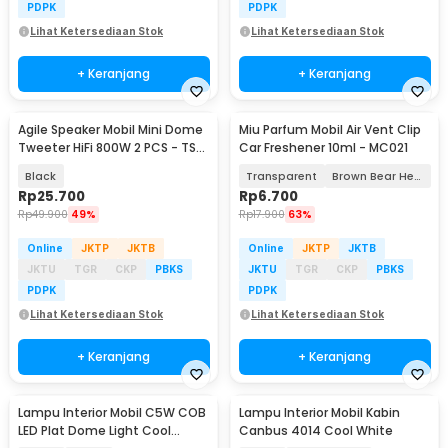
PDPK
PDPK
Lihat Ketersediaan Stok
Lihat Ketersediaan Stok
+ Keranjang
+ Keranjang
Agile Speaker Mobil Mini Dome
Miu Parfum Mobil Air Vent Clip
Tweeter HiFi 800W 2 PCS - TS-
Car Freshener 10ml - MC021
T120
Black
Transparent
Brown Bear Head
Rp
25.700
Rp
6.700
Rp
49.900
49%
Rp
17.900
63%
Online
JKTP
JKTB
Online
JKTP
JKTB
JKTU
TGR
CKP
PBKS
JKTU
TGR
CKP
PBKS
PDPK
PDPK
Lihat Ketersediaan Stok
Lihat Ketersediaan Stok
+ Keranjang
+ Keranjang
Lampu Interior Mobil C5W COB
Lampu Interior Mobil Kabin
LED Plat Dome Light Cool
Canbus 4014 Cool White