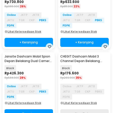
Rp
730.800
Rp
633.600
Rp
986.900
26%
Rp
811.900
22%
Online
JKTP
JKTB
Online
JKTP
JKTB
JKTU
TGR
CKP
PBKS
JKTU
TGR
CKP
PBKS
PDPK
PDPK
Lihat Ketersediaan Stok
Lihat Ketersediaan Stok
+ Keranjang
+ Keranjang
Jansite Dashcam Mobil Spion
CHEGIT Dashcam Mobil 3
Akan Datang
Depan Belakang Dual Camera
Channel Depan Belakang
DVR 1080p - T29S
Parking WiFi 24H 1080P - X94
Black
Black
Rp
426.300
Rp
176.600
Rp
584.900
28%
Rp
269.900
35%
Online
JKTP
JKTB
Online
JKTP
JKTB
JKTU
TGR
CKP
PBKS
JKTU
TGR
CKP
PBKS
PDPK
PDPK
Lihat Ketersediaan Stok
Lihat Ketersediaan Stok