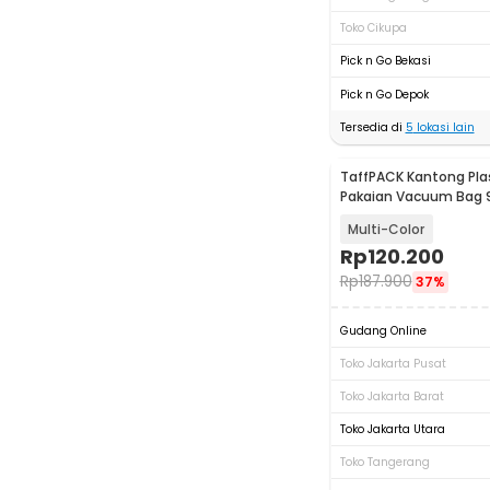
Toko Cikupa
Pick n Go Bekasi
Pick n Go Depok
Tersedia di
5
lokasi lain
TaffPACK Kantong Pla
Pakaian Vacuum Bag 9 
Pump - TF158
Multi-Color
Rp
120.200
Rp
187.900
37%
Gudang Online
Toko Jakarta Pusat
Toko Jakarta Barat
Toko Jakarta Utara
Toko Tangerang