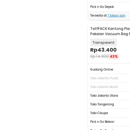
Pick n Go Depok
Tersedia di
7
lokasi lain
TaffPACK Kantong Pla
Pakaian Vacuum Bag 
50x70cm - WB70
Transparent
Rp
43.400
Rp
74.900
43%
Gudang Online
Toko Jakarta Pusat
Toko Jakarta Barat
Toko Jakarta Utara
Toko Tangerang
Toko Cikupa
Pick n Go Bekasi