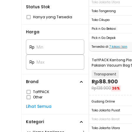
Toko Jakarta Utara
Status Stok
Toko Tangerang
Hanya yang Tersedia
Toko Cikupa
Pick n Go Bekasi
Harga
Pick n Go Depok
Tersedia di
7
lokasi lain
Rp
Min
TaffPACK Kantong Pla
Rp
Max
Pakaian Vacuum Bag 5 
Pump - SH5
Transparent
Rp
88.900
Brand
Rp
138.900
36%
TaffPACK
Other
Gudang Online
Lihat Semua
Toko Jakarta Pusat
Toko Jakarta Barat
Kategori
Toko Jakarta Utara