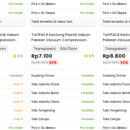
Pre Order
Pick n Go Bekasi
Pre Order
Pick n Go Bekasi
Pre Order
Pick n Go Depok
Pre Order
Pick n Go Depok
n
Tidak tersedia di lokasi lain
Tidak tersedia di l
stik Vakum
TaffPACK Kantong Plastik Vakum
TaffPACK Kant
pression
Pakaian Vacuum Compression
Pakaian Vacu
Bag 1 PCS - YK-1000
Bag 1 PCS - YK
0cm
Transparent
50x70cm
Transparent
Rp
7.100
Rp
8.800
4.5
4.5
Rp
18.900
Rp
21.900
63%
60%
Tersedia
Gudang Online
Tersedia
Gudang Online
Sisa 3
Toko Jakarta Pusat
Tersedia
Toko Jakarta Pusa
Sisa 5
Toko Jakarta Barat
Tersedia
Toko Jakarta Bara
Sisa 4
Toko Jakarta Utara
Tersedia
Toko Jakarta Utar
Sisa 1
Toko Tangerang
Tersedia
Toko Tangerang
Sisa 5
Toko Cikupa
Tersedia
Toko Cikupa
Pre Order
Pick n Go Bekasi
Pre Order
Pick n Go Bekasi