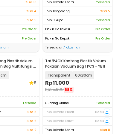
a
Sisa 10
Toko Jakarta Utara
Tersedia
Sisa 4
Toko Tangerang
Sisa 5
Sisa 5
Toko Cikupa
Tersedia
Pre Order
Pick n Go Bekasi
Pre Order
Pre Order
Pick n Go Depok
Pre Order
i lain
Tersedia di
7
lokasi lain
ong Plastik Vakum
TaffPACK Kantong Plastik Vakum
 Bag Multifungsi 1
Pakaian Vacuum Bag 1 PCS - YB11
0cm
Transparent
60x80cm
Rp
11.000
5
Rp
25.900
58%
Tersedia
Gudang Online
Tersedia
t
Sisa 8
Toko Jakarta Pusat
Habis
t
Sisa 6
Toko Jakarta Barat
Habis
a
Sisa 2
Toko Jakarta Utara
Sisa 8