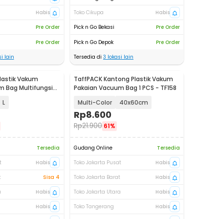
Habis
Toko Cikupa
Habis
Pre Order
Pick n Go Bekasi
Pre Order
Pre Order
Pick n Go Depok
Pre Order
i lain
Tersedia di
3
lokasi lain
Plastik Vakum
TaffPACK Kantong Plastik Vakum
 Bag Multifungsi
Pakaian Vacuum Bag 1 PCS - TF158
L
Multi-Color
40x60cm
Rp
8.600
Rp
21.900
61%
Tersedia
Gudang Online
Tersedia
t
Habis
Toko Jakarta Pusat
Habis
t
Sisa 4
Toko Jakarta Barat
Habis
a
Habis
Toko Jakarta Utara
Habis
Habis
Toko Tangerang
Habis