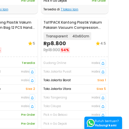
Pre Order
Pick n Go Depok
Pre Order
i lain
Tersedia di
7
lokasi lain
ong Plastik Vakum
TaffPACK Kantong Plastik Vakum
m Bag 12 PCS Hand
Pakaian Vacuum Compression
Bag 1 PCS - YK-1000
Transparent
40x60cm
Rp
8.800
5
4.5
Rp
18.900
%
54%
Tersedia
Gudang Online
Habis
t
Habis
Toko Jakarta Pusat
Habis
t
Habis
Toko Jakarta Barat
Sisa 1
a
Sisa 2
Toko Jakarta Utara
Sisa 5
Habis
Toko Tangerang
Habis
Habis
Toko Cikupa
Habis
Pre Order
Pick n Go Bekasi
Habis
Butuh bantuan?
Pre Order
Pick n Go Depok
Habis
Hubungi kami