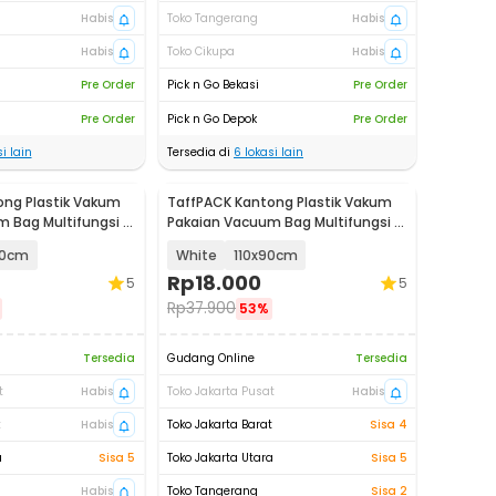
Habis
Toko Tangerang
Habis
Habis
Toko Cikupa
Habis
Pre Order
Pick n Go Bekasi
Pre Order
Pre Order
Pick n Go Depok
Pre Order
i lain
Tersedia di
6
lokasi lain
ong Plastik Vakum
TaffPACK Kantong Plastik Vakum
 Bag Multifungsi 1
Pakaian Vacuum Bag Multifungsi 1
PCS - FL2
80cm
White
110x90cm
Rp
18.000
5
5
Rp
37.900
53%
Tersedia
Gudang Online
Tersedia
t
Habis
Toko Jakarta Pusat
Habis
t
Habis
Toko Jakarta Barat
Sisa 4
a
Sisa 5
Toko Jakarta Utara
Sisa 5
Habis
Toko Tangerang
Sisa 2