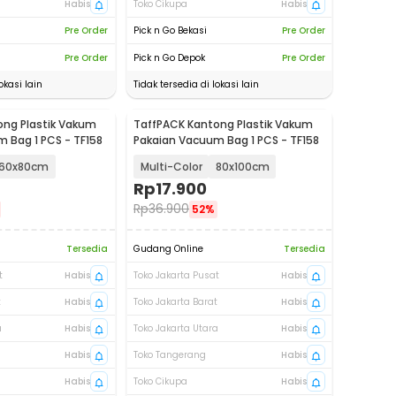
Habis
Toko Cikupa
Habis
Pre Order
Pick n Go Bekasi
Pre Order
Pre Order
Pick n Go Depok
Pre Order
okasi lain
Tidak tersedia di lokasi lain
ong Plastik Vakum
TaffPACK Kantong Plastik Vakum
 Bag 1 PCS - TF158
Pakaian Vacuum Bag 1 PCS - TF158
60x80cm
Multi-Color
80x100cm
Rp
17.900
Rp
36.900
52%
Tersedia
Gudang Online
Tersedia
t
Habis
Toko Jakarta Pusat
Habis
t
Habis
Toko Jakarta Barat
Habis
a
Habis
Toko Jakarta Utara
Habis
Habis
Toko Tangerang
Habis
Habis
Toko Cikupa
Habis