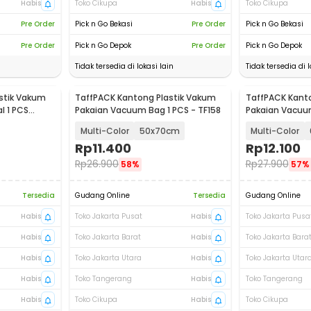
Habis
Toko Cikupa
Habis
Toko Cikupa
Pre Order
Pick n Go Bekasi
Pre Order
Pick n Go Bekasi
Pre Order
Pick n Go Depok
Pre Order
Pick n Go Depok
Tidak tersedia di lokasi lain
Tidak tersedia di l
stik Vakum
TaffPACK Kantong Plastik Vakum
TaffPACK Kant
l 1 PCS
Pakaian Vacuum Bag 1 PCS - TF158
Pakaian Vacuum
Multi-Color
50x70cm
Multi-Color
Rp
11.400
Rp
12.100
Rp
26.900
Rp
27.900
58%
57%
Tersedia
Gudang Online
Tersedia
Gudang Online
Habis
Toko Jakarta Pusat
Habis
Toko Jakarta Pusa
Habis
Toko Jakarta Barat
Habis
Toko Jakarta Bara
Habis
Toko Jakarta Utara
Habis
Toko Jakarta Utar
Habis
Toko Tangerang
Habis
Toko Tangerang
Habis
Toko Cikupa
Habis
Toko Cikupa