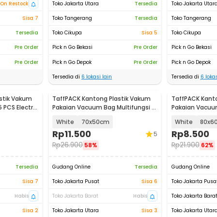
On Restock
Toko Jakarta Utara
Tersedia
Toko Jakarta Utar
Sisa 7
Toko Tangerang
Tersedia
Toko Tangerang
Tersedia
Toko Cikupa
Sisa 5
Toko Cikupa
Pre Order
Pick n Go Bekasi
Pre Order
Pick n Go Bekasi
Pre Order
Pick n Go Depok
Pre Order
Pick n Go Depok
Tersedia di
6
lokasi lain
Tersedia di
6
lokas
stik Vakum
TaffPACK Kantong Plastik Vakum
TaffPACK Kant
PCS Electric
Pakaian Vacuum Bag Multifungsi 1
Pakaian Vacuum
PCS - FL2
PCS - FL2
White
70x50cm
White
80x6
Rp
11.500
Rp
8.500
5
Rp
26.900
Rp
21.900
58%
62%
Tersedia
Gudang Online
Tersedia
Gudang Online
Sisa 7
Toko Jakarta Pusat
Sisa 6
Toko Jakarta Pusa
Habis
Toko Jakarta Barat
Habis
Toko Jakarta Bara
Sisa 2
Toko Jakarta Utara
Sisa 3
Toko Jakarta Utar