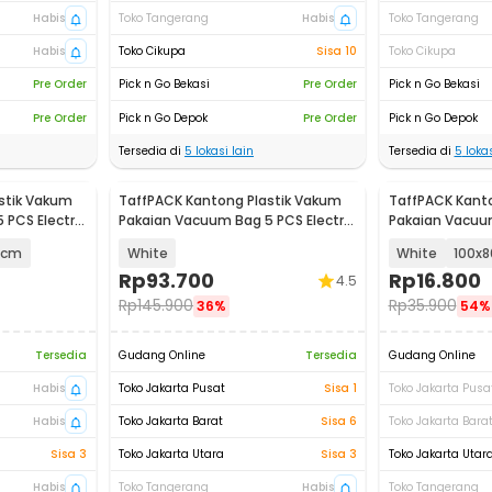
Habis
Toko Tangerang
Habis
Toko Tangerang
Habis
Toko Cikupa
Sisa 10
Toko Cikupa
Pre Order
Pick n Go Bekasi
Pre Order
Pick n Go Bekasi
Pre Order
Pick n Go Depok
Pre Order
Pick n Go Depok
Tersedia di
5
lokasi lain
Tersedia di
5
lokas
stik Vakum
TaffPACK Kantong Plastik Vakum
TaffPACK Kant
PCS Electric
Pakaian Vacuum Bag 5 PCS Electric
Pakaian Vacuum
Pump - FL22
PCS - FL2
0cm
White
White
100x
Rp
93.700
Rp
16.800
4.5
Rp
145.900
Rp
35.900
36%
54%
Tersedia
Gudang Online
Tersedia
Gudang Online
Habis
Toko Jakarta Pusat
Sisa 1
Toko Jakarta Pusa
Habis
Toko Jakarta Barat
Sisa 6
Toko Jakarta Bara
Sisa 3
Toko Jakarta Utara
Sisa 3
Toko Jakarta Utar
Habis
Toko Tangerang
Habis
Toko Tangerang