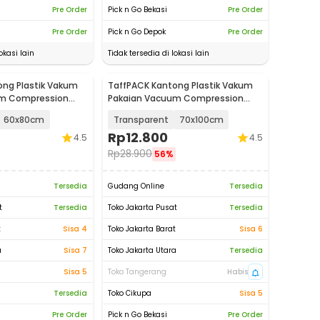
Pre Order
Pick n Go Bekasi
Pre Order
Pre Order
Pick n Go Depok
Pre Order
okasi lain
Tidak tersedia di lokasi lain
ong Plastik Vakum
TaffPACK Kantong Plastik Vakum
um Compression
Pakaian Vacuum Compression
-1000
Bag 1 PCS - YK-1000
60x80cm
Transparent
70x100cm
Rp
12.800
4.5
4.5
Rp
28.900
56%
Tersedia
Gudang Online
Tersedia
t
Tersedia
Toko Jakarta Pusat
Tersedia
t
Sisa 4
Toko Jakarta Barat
Sisa 6
a
Sisa 7
Toko Jakarta Utara
Tersedia
Sisa 5
Toko Tangerang
Habis
Tersedia
Toko Cikupa
Sisa 5
Pre Order
Pick n Go Bekasi
Pre Order