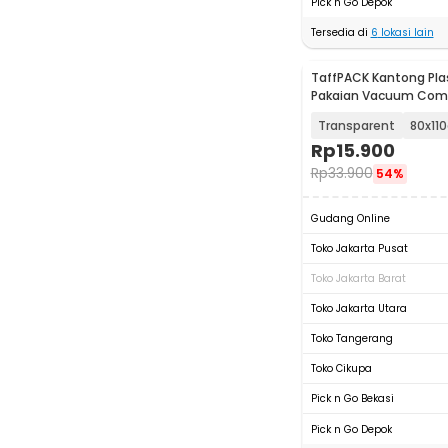
Pick n Go Depok
Tersedia di
6
lokasi lain
TaffPACK Kantong Pla
Pakaian Vacuum Com
Bag 1 PCS - YK-1000
Transparent
80x11
Rp
15.900
Rp
33.900
54%
Gudang Online
Toko Jakarta Pusat
Toko Jakarta Barat
Toko Jakarta Utara
Toko Tangerang
Toko Cikupa
Pick n Go Bekasi
Pick n Go Depok