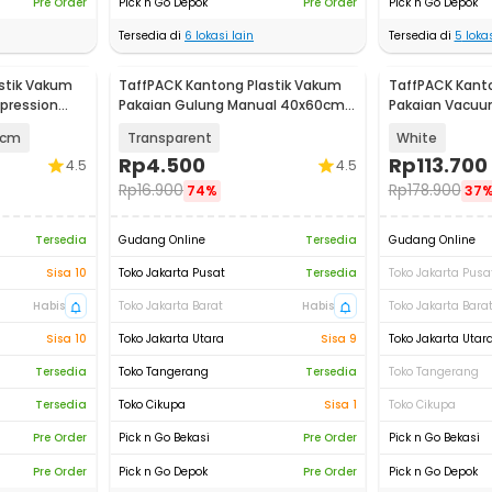
Pre Order
Pick n Go Depok
Pre Order
Pick n Go Depok
Tersedia di
6
lokasi lain
Tersedia di
5
lokas
stik Vakum
TaffPACK Kantong Plastik Vakum
TaffPACK Kant
pression
Pakaian Gulung Manual 40x60cm 1
Pakaian Vacuu
PCS - TR028
Pump - WH021
0cm
Transparent
White
Rp
4.500
Rp
113.700
4.5
4.5
Rp
16.900
Rp
178.900
74%
37
Tersedia
Gudang Online
Tersedia
Gudang Online
Sisa 10
Toko Jakarta Pusat
Tersedia
Toko Jakarta Pusa
Habis
Toko Jakarta Barat
Habis
Toko Jakarta Bara
Sisa 10
Toko Jakarta Utara
Sisa 9
Toko Jakarta Utar
Tersedia
Toko Tangerang
Tersedia
Toko Tangerang
Tersedia
Toko Cikupa
Sisa 1
Toko Cikupa
Pre Order
Pick n Go Bekasi
Pre Order
Pick n Go Bekasi
Pre Order
Pick n Go Depok
Pre Order
Pick n Go Depok