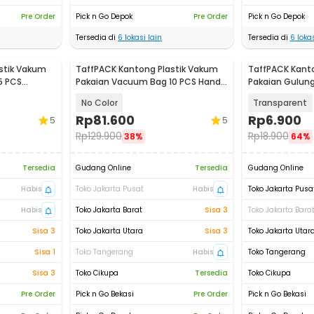
Pre Order
Pick n Go Depok
Pre Order
Pick n Go Depok
Tersedia di
6
lokasi lain
Tersedia di
6
lokas
stik Vakum
TaffPACK Kantong Plastik Vakum
TaffPACK Kant
5 PCS
Pakaian Vacuum Bag 10 PCS Hand
Pakaian Gulung
Pump - SN09109
39.5x60cm - V
No Color
Transparent
Rp
81.600
Rp
6.900
5
5
Rp
129.900
Rp
18.900
38%
64%
Tersedia
Gudang Online
Tersedia
Gudang Online
Habis
Toko Jakarta Pusat
Habis
Toko Jakarta Pusa
Habis
Toko Jakarta Barat
Sisa 3
Toko Jakarta Bara
Sisa 3
Toko Jakarta Utara
Sisa 3
Toko Jakarta Utar
Sisa 1
Toko Tangerang
Habis
Toko Tangerang
Sisa 3
Toko Cikupa
Tersedia
Toko Cikupa
Pre Order
Pick n Go Bekasi
Pre Order
Pick n Go Bekasi