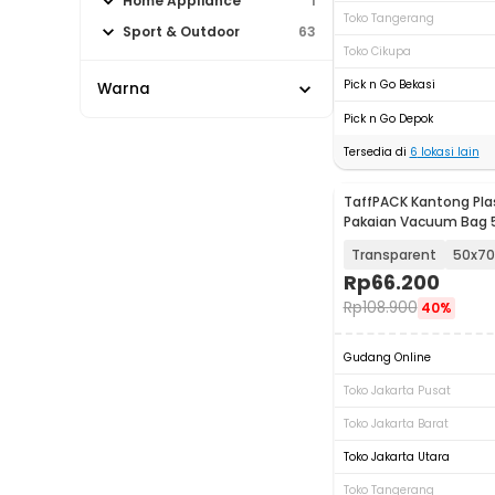
Home Appliance
1
Toko Tangerang
Sport & Outdoor
63
Toko Cikupa
Pick n Go Bekasi
Warna
Pick n Go Depok
Tersedia di
6
lokasi lain
TaffPACK Kantong Pla
Pakaian Vacuum Bag 5 
Pump - SH55
Transparent
50x7
Rp
66.200
Rp
108.900
40%
Gudang Online
Toko Jakarta Pusat
Toko Jakarta Barat
Toko Jakarta Utara
Toko Tangerang