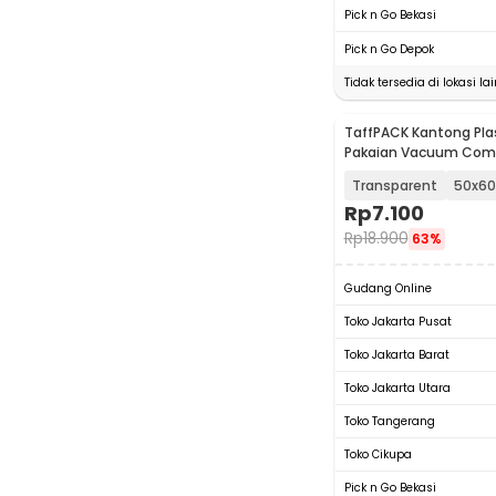
Pick n Go Bekasi
Pick n Go Depok
Tidak tersedia di lokasi lai
TaffPACK Kantong Pla
Pakaian Vacuum Com
Bag 1 PCS - YK-1000
Transparent
50x6
Rp
7.100
Rp
18.900
63%
Gudang Online
Toko Jakarta Pusat
Toko Jakarta Barat
Toko Jakarta Utara
Toko Tangerang
Toko Cikupa
Pick n Go Bekasi