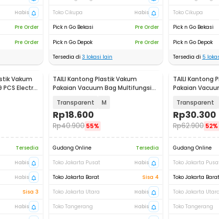
Habis
Toko Cikupa
Habis
Toko Cikupa
Pre Order
Pick n Go Bekasi
Pre Order
Pick n Go Bekasi
Pre Order
Pick n Go Depok
Pre Order
Pick n Go Depok
Tersedia di
3
lokasi lain
Tersedia di
5
lokas
stik Vakum
TAILI Kantong Plastik Vakum
TAILI Kantong 
PCS Electric
Pakaian Vacuum Bag Multifungsi
Pakaian Vacuum
3D - FL-10
3D - FL-10
Transparent
M
Transparent
Rp
18.600
Rp
30.300
Rp
40.900
Rp
62.900
55%
52%
Tersedia
Gudang Online
Tersedia
Gudang Online
Habis
Toko Jakarta Pusat
Habis
Toko Jakarta Pusa
Habis
Toko Jakarta Barat
Sisa 4
Toko Jakarta Bara
Sisa 3
Toko Jakarta Utara
Habis
Toko Jakarta Utar
Habis
Toko Tangerang
Habis
Toko Tangerang