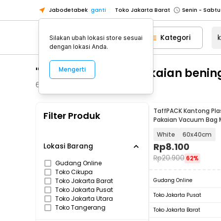
Jabodetabek
ganti
Toko Jakarta Utara
Toko Tangerang
Kategori
Silakan ubah lokasi store sesuai
Toko Cikupa
dengan lokasi Anda.
Pick n Go Jakarta Barat
Senin - J
"kantong plastik pakaian benin
Mengerti
Pick n Go Bekasi
Senin - Jumat (08
Pick n Go Depok
Senin - Jumat (08
63
Produk
Toko Jakarta Pusat
Senin - Sabtu
TaffPACK Kantong Pla
Filter Produk
Toko Jakarta Barat
Senin - Sabtu
Pakaian Vacuum Bag Mu
PCS - FL2
Toko Jakarta Utara
White
60x40cm
Toko Tangerang
Rp
8.100
Lokasi Barang
Rp
20.900
62%
Toko Cikupa
Gudang Online
Toko Cikupa
Pick n Go Jakarta Barat
Senin - J
Toko Jakarta Barat
Gudang Online
Pick n Go Bekasi
Senin - Jumat (08
Toko Jakarta Pusat
Toko Jakarta Pusat
Toko Jakarta Utara
Pick n Go Depok
Senin - Jumat (08
Toko Tangerang
Toko Jakarta Barat