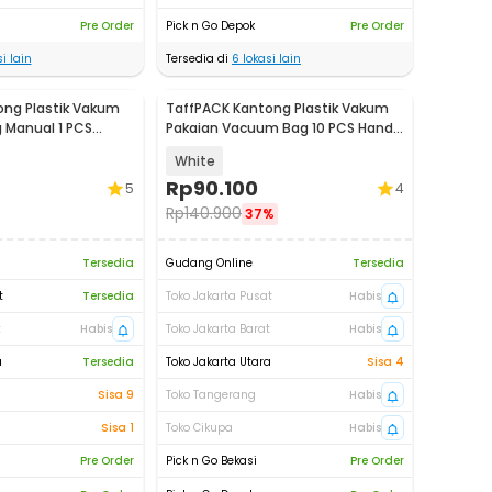
Pre Order
Pick n Go Depok
Pre Order
i lain
Tersedia di
6
lokasi lain
ong Plastik Vakum
TaffPACK Kantong Plastik Vakum
 Manual 1 PCS
Pakaian Vacuum Bag 10 PCS Hand
B-70
Pump - SN11
White
Rp
90.100
5
4
Rp
140.900
37%
Tersedia
Gudang Online
Tersedia
t
Tersedia
Toko Jakarta Pusat
Habis
t
Habis
Toko Jakarta Barat
Habis
a
Tersedia
Toko Jakarta Utara
Sisa 4
Sisa 9
Toko Tangerang
Habis
Sisa 1
Toko Cikupa
Habis
Pre Order
Pick n Go Bekasi
Pre Order