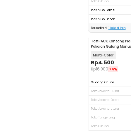
Toko Cikupa
Pick n Go Bekasi
Pick n Go Depok
Tersedia di
1
lokasi lain
TaffPACK Kantong Pla
Pakaian Gulung Manua
40x60cm - TF158
Multi-Color
Rp
4.500
Rp
16.900
74%
Gudang Online
Toko Jakarta Pusat
Toko Jakarta Barat
Toko Jakarta Utara
Toko Tangerang
Toko Cikupa