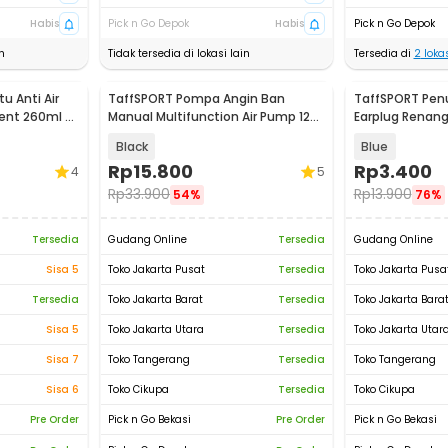
Habis
Pick n Go Depok
Habis
Pick n Go Depok
n
Tidak tersedia di lokasi lain
Tersedia di
2
lokas
u Anti Air
TaffSPORT Pompa Angin Ban
TaffSPORT Pen
ent 260ml -
Manual Multifunction Air Pump 120
Earplug Renang 
PSI - PM12
Black
Blue
Rp
15.800
Rp
3.400
4
5
Rp
33.900
Rp
13.900
54%
76%
Tersedia
Gudang Online
Tersedia
Gudang Online
Sisa 5
Toko Jakarta Pusat
Tersedia
Toko Jakarta Pusa
Tersedia
Toko Jakarta Barat
Tersedia
Toko Jakarta Bara
Sisa 5
Toko Jakarta Utara
Tersedia
Toko Jakarta Utar
Sisa 7
Toko Tangerang
Tersedia
Toko Tangerang
Sisa 6
Toko Cikupa
Tersedia
Toko Cikupa
Pre Order
Pick n Go Bekasi
Pre Order
Pick n Go Bekasi