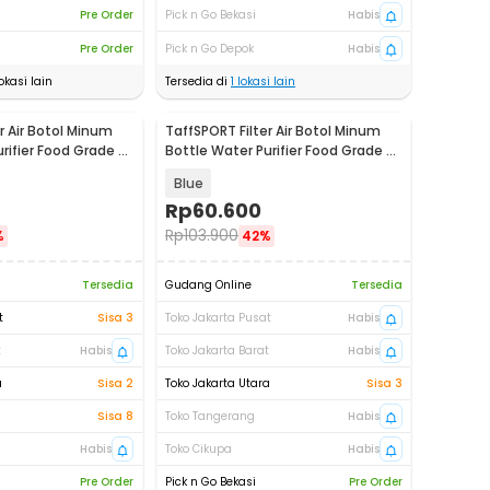
Pre Order
Pick n Go Bekasi
Habis
Pre Order
Pick n Go Depok
Habis
okasi lain
Tersedia di
1
lokasi lain
r Air Botol Minum
TaffSPORT Filter Air Botol Minum
rifier Food Grade -
Bottle Water Purifier Food Grade -
SP10
Blue
Rp
60.600
Rp
103.900
%
42%
Tersedia
Gudang Online
Tersedia
t
Sisa 3
Toko Jakarta Pusat
Habis
t
Habis
Toko Jakarta Barat
Habis
a
Sisa 2
Toko Jakarta Utara
Sisa 3
Sisa 8
Toko Tangerang
Habis
Habis
Toko Cikupa
Habis
Pre Order
Pick n Go Bekasi
Pre Order