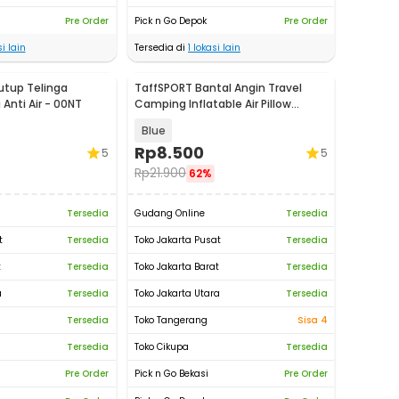
Pre Order
Pick n Go Depok
Pre Order
i lain
Tersedia di
1
lokasi lain
utup Telinga
TaffSPORT Bantal Angin Travel
Anti Air - 00NT
Camping Inflatable Air Pillow
380x240mm - BAT23
Blue
Rp
8.500
5
5
Rp
21.900
62%
Tersedia
Gudang Online
Tersedia
t
Tersedia
Toko Jakarta Pusat
Tersedia
t
Tersedia
Toko Jakarta Barat
Tersedia
a
Tersedia
Toko Jakarta Utara
Tersedia
Tersedia
Toko Tangerang
Sisa 4
Tersedia
Toko Cikupa
Tersedia
Pre Order
Pick n Go Bekasi
Pre Order