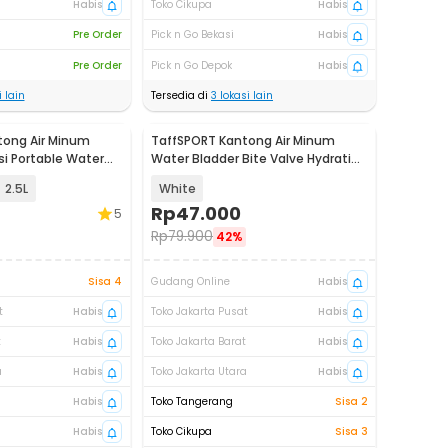
Habis
Toko Cikupa
Habis
Pre Order
Pick n Go Bekasi
Habis
Pre Order
Pick n Go Depok
Habis
 lain
Tersedia di
3
lokasi lain
tong Air Minum
TaffSPORT Kantong Air Minum
si Portable Water
Water Bladder Bite Valve Hydration
Pack 2L - TF80
2.5L
White
Rp
47.000
5
Rp
79.900
42%
Sisa 4
Gudang Online
Habis
t
Habis
Toko Jakarta Pusat
Habis
t
Habis
Toko Jakarta Barat
Habis
a
Habis
Toko Jakarta Utara
Habis
Habis
Toko Tangerang
Sisa 2
Habis
Toko Cikupa
Sisa 3