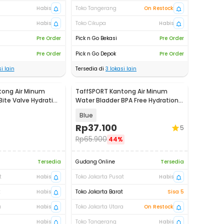
Habis
Toko Tangerang
On Restock
Habis
Toko Cikupa
Habis
Pre Order
Pick n Go Bekasi
Pre Order
Pre Order
Pick n Go Depok
Pre Order
i lain
Tersedia di
3
lokasi lain
tong Air Minum
TaffSPORT Kantong Air Minum
Bite Valve Hydration
Water Bladder BPA Free Hydration
Bag 3L - Y8
Blue
Rp
37.100
5
Rp
65.900
44%
Tersedia
Gudang Online
Tersedia
t
Habis
Toko Jakarta Pusat
Habis
t
Habis
Toko Jakarta Barat
Sisa 5
a
Habis
Toko Jakarta Utara
On Restock
Habis
Toko Tangerang
Habis