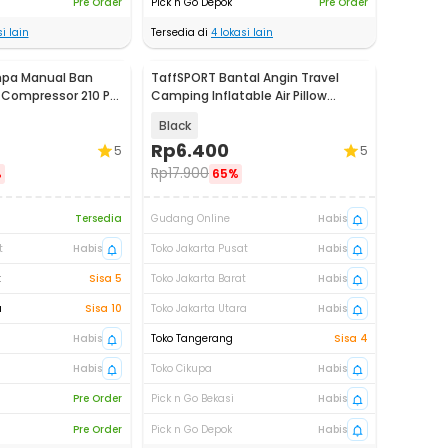
Pre Order
Pick n Go Depok
Pre Order
i lain
Tersedia di
4
lokasi lain
pa Manual Ban
TaffSPORT Bantal Angin Travel
 Compressor 210 PSI
Camping Inflatable Air Pillow
330x220mm - XLZT-15
Black
Rp
6.400
5
5
Rp
17.900
%
65%
Tersedia
Gudang Online
Habis
t
Habis
Toko Jakarta Pusat
Habis
t
Sisa 5
Toko Jakarta Barat
Habis
a
Sisa 10
Toko Jakarta Utara
Habis
Habis
Toko Tangerang
Sisa 4
Habis
Toko Cikupa
Habis
Pre Order
Pick n Go Bekasi
Habis
Pre Order
Pick n Go Depok
Habis