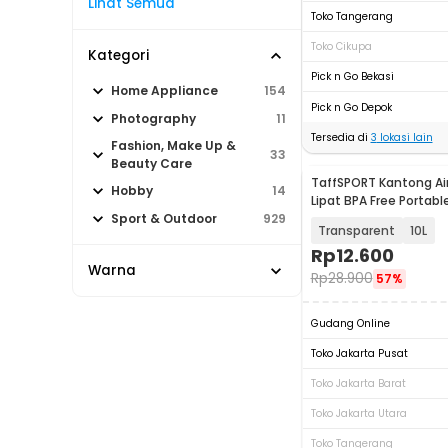
Lihat Semua
Toko Tangerang
Toko Cikupa
Kategori
Pick n Go Bekasi
Home Appliance
154
Pick n Go Depok
Photography
11
Tersedia di
3
lokasi lain
Fashion, Make Up &
33
Beauty Care
TaffSPORT Kantong Ai
Hobby
14
Lipat BPA Free Portab
- SD-10
Sport & Outdoor
929
Transparent
10L
Rp
12.600
Warna
Rp
28.900
57%
Gudang Online
Toko Jakarta Pusat
Toko Jakarta Barat
Toko Jakarta Utara
Toko Tangerang