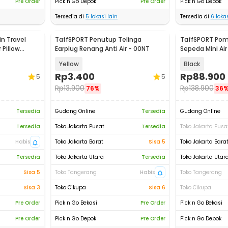
Pre Order
Pick n Go Depok
Pre Order
Pick n Go Depok
Tersedia di
5
lokasi lain
Tersedia di
6
lokas
n Travel
TaffSPORT Penutup Telinga
TaffSPORT Pom
 Pillow
Earplug Renang Anti Air - 00NT
Sepeda Mini Air
- PP03
Yellow
Black
Rp
3.400
Rp
88.900
5
5
Rp
13.900
Rp
138.900
76%
36
Tersedia
Gudang Online
Tersedia
Gudang Online
Tersedia
Toko Jakarta Pusat
Tersedia
Toko Jakarta Pusa
Habis
Toko Jakarta Barat
Sisa 5
Toko Jakarta Bara
Tersedia
Toko Jakarta Utara
Tersedia
Toko Jakarta Utar
Sisa 5
Toko Tangerang
Habis
Toko Tangerang
Sisa 3
Toko Cikupa
Sisa 6
Toko Cikupa
Pre Order
Pick n Go Bekasi
Pre Order
Pick n Go Bekasi
Pre Order
Pick n Go Depok
Pre Order
Pick n Go Depok