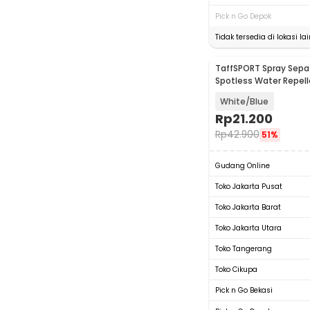
Pick n Go Depok
Tidak tersedia di lokasi lai
TaffSPORT Spray Sepat
Spotless Water Repell
RV6
White/Blue
Rp
21.200
Rp
42.900
51%
Gudang Online
Toko Jakarta Pusat
Toko Jakarta Barat
Toko Jakarta Utara
Toko Tangerang
Toko Cikupa
Pick n Go Bekasi