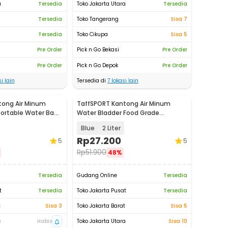
a
Tersedia
Toko Jakarta Utara
Tersedia
Tersedia
Toko Tangerang
Sisa 7
Tersedia
Toko Cikupa
Sisa 5
Pre Order
Pick n Go Bekasi
Pre Order
Pre Order
Pick n Go Depok
Pre Order
i lain
Tersedia di
7
lokasi lain
tong Air Minum
TaffSPORT Kantong Air Minum
 Portable Water Bag
Water Bladder Food Grade
Hydration Bag - SD16
Blue
2 Liter
Rp
27.200
5
5
Rp
51.900
48%
Tersedia
Gudang Online
Tersedia
t
Tersedia
Toko Jakarta Pusat
Tersedia
t
Sisa 3
Toko Jakarta Barat
Sisa 5
a
Habis
Toko Jakarta Utara
Sisa 10