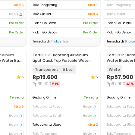
Sisa 5
Toko Tangerang
Sisa 7
Toko Tangerang
Habis
Toko Cikupa
Sisa 3
Toko Cikupa
Pre Order
Pick n Go Bekasi
Pre Order
Pick n Go Bekasi
Pre Order
Pick n Go Depok
Pre Order
Pick n Go Depok
Tersedia di
4
lokasi lain
Tersedia di
6
lokas
r Minum
TaffSPORT Kantong Air Minum
TaffSPORT Kan
le Water Bag
Lipat Quick Tap Portable Water
Water Bladder 
Bag - ST-15
Bag 2L - TF200
Transparent
5 Liter
White
Rp
19.600
Rp
57.900
5
5
Rp
39.900
Rp
97.900
51%
41%
Tersedia
Gudang Online
Tersedia
Gudang Online
Sisa 5
Toko Jakarta Pusat
Habis
Toko Jakarta Pusa
Habis
Toko Jakarta Barat
Habis
Toko Jakarta Bara
Habis
Toko Jakarta Utara
Sisa 2
Toko Jakarta Utar
Habis
Toko Tangerang
Habis
Toko Tangerang