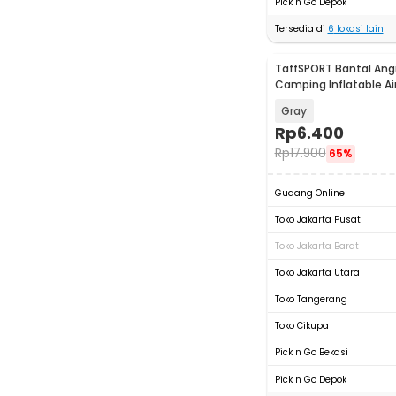
Pick n Go Depok
Tersedia di
6
lokasi lain
TaffSPORT Bantal Angi
Camping Inflatable Air
330x220mm - XLZT-15
Gray
Rp
6.400
Rp
17.900
65%
Gudang Online
Toko Jakarta Pusat
Toko Jakarta Barat
Toko Jakarta Utara
Toko Tangerang
Toko Cikupa
Pick n Go Bekasi
Pick n Go Depok