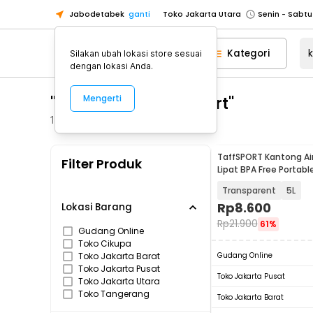
Jabodetabek
ganti
Toko Jakarta Utara
Toko Tangerang
Kategori
Silakan ubah lokasi store sesuai
Toko Cikupa
dengan lokasi Anda.
Pick n Go Jakarta Barat
Senin - J
"kantung air taffsport"
Mengerti
Pick n Go Bekasi
Senin - Jumat (08
Pick n Go Depok
Senin - Jumat (08
1018
Produk
Toko Jakarta Pusat
Senin - Sabtu
TaffSPORT Kantong Ai
Filter Produk
Toko Jakarta Barat
Senin - Sabtu
Lipat BPA Free Portab
- SD-10
Toko Jakarta Utara
Transparent
5L
Toko Tangerang
Rp
8.600
Lokasi Barang
Rp
21.900
61%
Toko Cikupa
Gudang Online
Toko Cikupa
Pick n Go Jakarta Barat
Senin - J
Toko Jakarta Barat
Gudang Online
Pick n Go Bekasi
Senin - Jumat (08
Toko Jakarta Pusat
Toko Jakarta Pusat
Toko Jakarta Utara
Pick n Go Depok
Senin - Jumat (08
Toko Tangerang
Toko Jakarta Barat