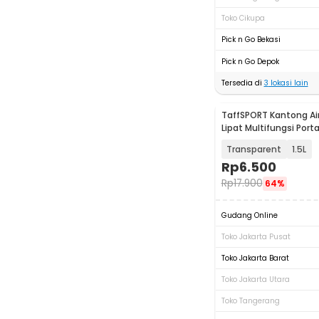
Toko Cikupa
Pick n Go Bekasi
Pick n Go Depok
Tersedia di
3
lokasi lain
TaffSPORT Kantong Ai
Lipat Multifungsi Port
Bag - SD-5
Transparent
1.5L
Rp
6.500
Rp
17.900
64%
Gudang Online
Toko Jakarta Pusat
Toko Jakarta Barat
Toko Jakarta Utara
Toko Tangerang