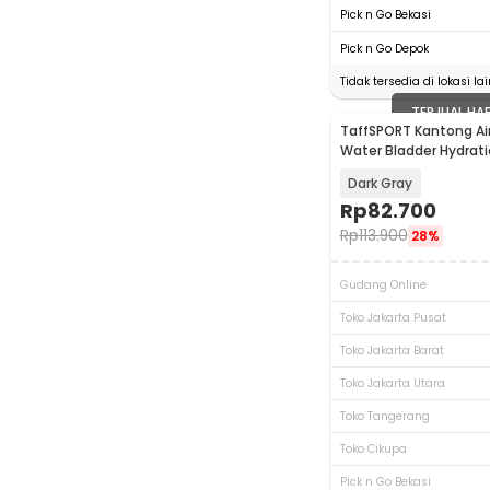
Pick n Go Bekasi
Pick n Go Depok
Tidak tersedia di lokasi lai
TERJUAL HA
TaffSPORT Kantong Ai
Water Bladder Hydrati
TF30
Dark Gray
Rp
82.700
Rp
113.900
28%
Gudang Online
Toko Jakarta Pusat
Toko Jakarta Barat
Toko Jakarta Utara
Toko Tangerang
Toko Cikupa
Pick n Go Bekasi