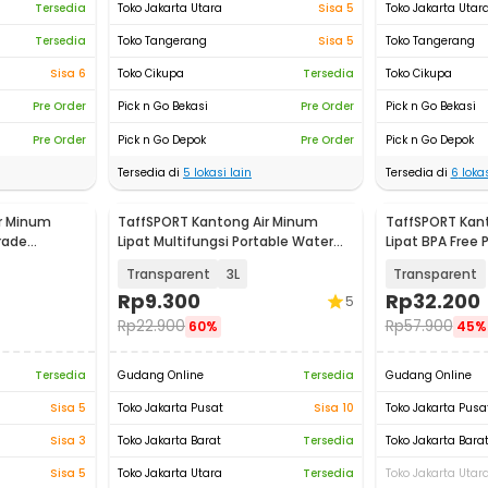
Tersedia
Toko Jakarta Utara
Sisa 5
Toko Jakarta Utar
Tersedia
Toko Tangerang
Sisa 5
Toko Tangerang
Sisa 6
Toko Cikupa
Tersedia
Toko Cikupa
Pre Order
Pick n Go Bekasi
Pre Order
Pick n Go Bekasi
Pre Order
Pick n Go Depok
Pre Order
Pick n Go Depok
Tersedia di
5
lokasi lain
Tersedia di
6
lokas
r Minum
TaffSPORT Kantong Air Minum
TaffSPORT Kan
rade
Lipat Multifungsi Portable Water
Lipat BPA Free
45
Bag - SD-5
20L - ST-20
Transparent
3L
Transparent
Rp
9.300
Rp
32.200
5
Rp
22.900
Rp
57.900
60%
45%
Tersedia
Gudang Online
Tersedia
Gudang Online
Sisa 5
Toko Jakarta Pusat
Sisa 10
Toko Jakarta Pusa
Sisa 3
Toko Jakarta Barat
Tersedia
Toko Jakarta Bara
Sisa 5
Toko Jakarta Utara
Tersedia
Toko Jakarta Utar