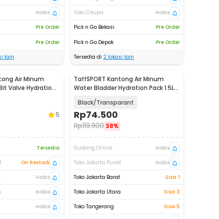
Habis
Toko Cikupa
Habis
Pre Order
Pick n Go Bekasi
Pre Order
Pre Order
Pick n Go Depok
Pre Order
i lain
Tersedia di
2
lokasi lain
tong Air Minum
TaffSPORT Kantong Air Minum
Bit Valve Hydration
Water Bladder Hydration Pack 1.5L -
TF15
Black/Transparant
Rp
74.500
5
Rp
119.900
38%
Tersedia
Gudang Online
Habis
t
On Restock
Toko Jakarta Pusat
Habis
t
Habis
Toko Jakarta Barat
Sisa 1
a
Habis
Toko Jakarta Utara
Sisa 3
Habis
Toko Tangerang
Sisa 5