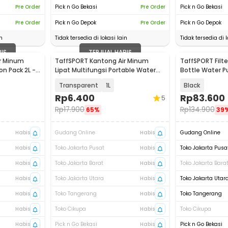
Pre Order
Pick n Go Bekasi
Pre Order
Pick n Go Bekasi
Pre Order
Pick n Go Depok
Pre Order
Pick n Go Depok
n
Tidak tersedia di lokasi lain
Tidak tersedia di l
BIS
TERJUAL HABIS
r Minum
TaffSPORT Kantong Air Minum
TaffSPORT Filte
on Pack 2L -
Lipat Multifungsi Portable Water
Bottle Water Pu
Bag - SD-5
SP20
Transparent
1L
Black
Rp
6.400
Rp
83.600
5
Rp
17.900
Rp
134.900
65%
39
Habis
Gudang Online
Habis
Gudang Online
Habis
Toko Jakarta Pusat
Habis
Toko Jakarta Pusa
Habis
Toko Jakarta Barat
Habis
Toko Jakarta Bara
Habis
Toko Jakarta Utara
Habis
Toko Jakarta Utar
Habis
Toko Tangerang
Habis
Toko Tangerang
Habis
Toko Cikupa
Habis
Toko Cikupa
Habis
Pick n Go Bekasi
Habis
Pick n Go Bekasi