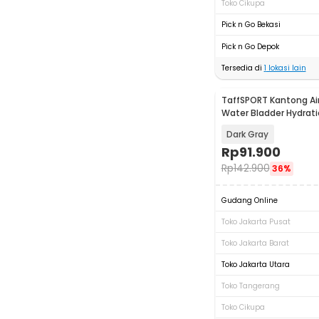
Toko Cikupa
Pick n Go Bekasi
Pick n Go Depok
Tersedia di
1
lokasi lain
TaffSPORT Kantong Ai
Water Bladder Hydrati
TF2
Dark Gray
Rp
91.900
Rp
142.900
36%
Gudang Online
Toko Jakarta Pusat
Toko Jakarta Barat
Toko Jakarta Utara
Toko Tangerang
Toko Cikupa