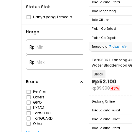
Toko Jakarta Utara
Status Stok
Toko Tangerang
Hanya yang Tersedia
Toko Cikupa
Pick n Go Bekasi
Harga
Pick n Go Depok
Tersedia di
7
lokasi lain
Rp
Min
TaffSPORT Kantong Ai
Rp
Max
Water Bladder Food G
Hydration Bag 2L - TF
Black
Rp
52.100
Brand
Rp
89.900
43%
Pro Star
Others
Gudang Online
GIYO
LIXADA
Toko Jakarta Pusat
TaffSPORT
TaffGUARD
Toko Jakarta Barat
Other
Toko Jakarta Utara