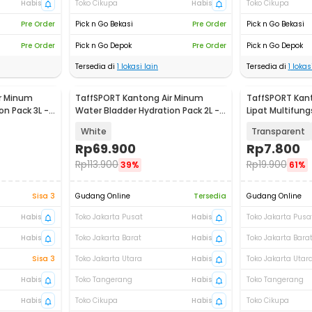
Habis
Toko Cikupa
Habis
Toko Cikupa
Pre Order
Pick n Go Bekasi
Pre Order
Pick n Go Bekasi
Pre Order
Pick n Go Depok
Pre Order
Pick n Go Depok
Tersedia di
1
lokasi lain
Tersedia di
1
lokasi
r Minum
TaffSPORT Kantong Air Minum
TaffSPORT Kan
on Pack 3L -
Water Bladder Hydration Pack 2L -
Lipat Multifung
TF30
Bag - SD-5
White
Transparent
Rp
69.900
Rp
7.800
Rp
113.900
Rp
19.900
39%
61%
Sisa 3
Gudang Online
Tersedia
Gudang Online
Habis
Toko Jakarta Pusat
Habis
Toko Jakarta Pusa
Habis
Toko Jakarta Barat
Habis
Toko Jakarta Bara
Sisa 3
Toko Jakarta Utara
Habis
Toko Jakarta Utar
Habis
Toko Tangerang
Habis
Toko Tangerang
Habis
Toko Cikupa
Habis
Toko Cikupa