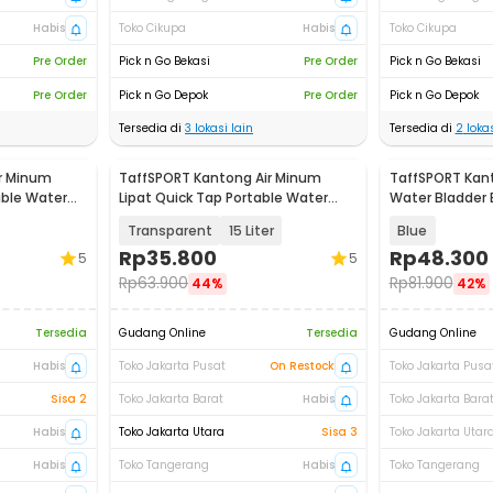
Habis
Toko Cikupa
Habis
Toko Cikupa
Pre Order
Pick n Go Bekasi
Pre Order
Pick n Go Bekasi
Pre Order
Pick n Go Depok
Pre Order
Pick n Go Depok
Tersedia di
3
lokasi lain
Tersedia di
2
lokas
r Minum
TaffSPORT Kantong Air Minum
TaffSPORT Kan
able Water
Lipat Quick Tap Portable Water
Water Bladder 
Bag - ST-15
Bag 2L - SD16
Transparent
15 Liter
Blue
Rp
35.800
Rp
48.300
5
5
Rp
63.900
Rp
81.900
44%
42%
Tersedia
Gudang Online
Tersedia
Gudang Online
Habis
Toko Jakarta Pusat
On Restock
Toko Jakarta Pusa
Sisa 2
Toko Jakarta Barat
Habis
Toko Jakarta Bara
Habis
Toko Jakarta Utara
Sisa 3
Toko Jakarta Utar
Habis
Toko Tangerang
Habis
Toko Tangerang