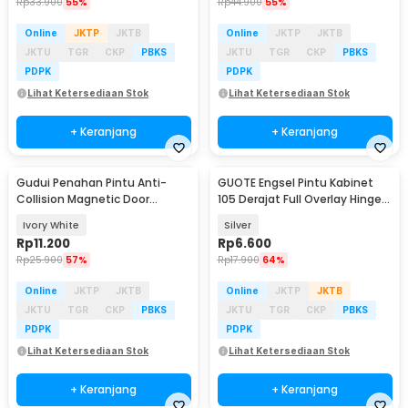
Rp
33.900
55%
Rp
44.900
55%
Online
JKTP
JKTB
Online
JKTP
JKTB
JKTU
TGR
CKP
PBKS
JKTU
TGR
CKP
PBKS
PDPK
PDPK
Lihat Ketersediaan Stok
Lihat Ketersediaan Stok
+ Keranjang
+ Keranjang
Gudui Penahan Pintu Anti-
GUOTE Engsel Pintu Kabinet
Collision Magnetic Door
105 Derajat Full Overlay Hinge
Stopper - GD2
Door - GT-352
Ivory White
Silver
Rp
11.200
Rp
6.600
Rp
25.900
57%
Rp
17.900
64%
Online
JKTP
JKTB
Online
JKTP
JKTB
JKTU
TGR
CKP
PBKS
JKTU
TGR
CKP
PBKS
PDPK
PDPK
Lihat Ketersediaan Stok
Lihat Ketersediaan Stok
+ Keranjang
+ Keranjang