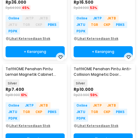
Rp
36.000
Rp
16.500
Rp
64.900
45%
Rp
34.900
53%
Online
JKTP
JKTB
Online
JKTP
JKTB
JKTU
TGR
CKP
PBKS
JKTU
TGR
CKP
PBKS
PDPK
PDPK
Lihat Ketersediaan Stok
Lihat Ketersediaan Stok
+ Keranjang
+ Keranjang
TaffHOME Penahan Pintu
TaffHOME Penahan Pintu Anti-
Lemari Magnetik Cabinet
Collision Magnetic Door
Damper Magnet - FA-03
Stopper - DS-09
Silver
Silver
Rp
7.400
Rp
10.000
Rp
18.900
61%
Rp
23.900
59%
Online
JKTP
JKTB
Online
JKTP
JKTB
JKTU
TGR
CKP
PBKS
JKTU
TGR
CKP
PBKS
PDPK
PDPK
Lihat Ketersediaan Stok
Lihat Ketersediaan Stok