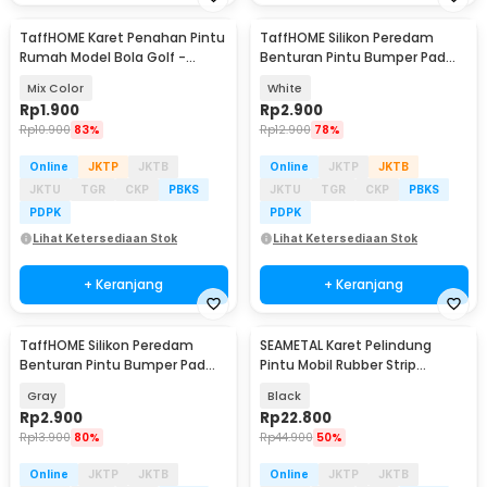
TaffHOME Karet Penahan Pintu
TaffHOME Silikon Peredam
Rumah Model Bola Golf -
Benturan Pintu Bumper Pad
HDS209
Door Stopper - KA-5CM
Mix Color
White
Rp
1.900
Rp
2.900
Rp
10.900
83%
Rp
12.900
78%
Online
JKTP
JKTB
Online
JKTP
JKTB
JKTU
TGR
CKP
PBKS
JKTU
TGR
CKP
PBKS
PDPK
PDPK
Lihat Ketersediaan Stok
Lihat Ketersediaan Stok
+ Keranjang
+ Keranjang
TaffHOME Silikon Peredam
SEAMETAL Karet Pelindung
Benturan Pintu Bumper Pad
Pintu Mobil Rubber Strip
Door Stopper - KA-5CM
Soundproof 2M - SMT-2
Gray
Black
Rp
2.900
Rp
22.800
Rp
13.900
80%
Rp
44.900
50%
Online
JKTP
JKTB
Online
JKTP
JKTB