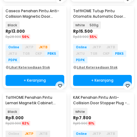
Caseco Penahan Pintu Anti-
TaffHOME Tutup Pintu
Collision Magnetic Door
Otomatis Automatic Door
Stopper - C54
Closer - NB014
Black
White
500g
Rp
13.000
Rp
15.500
Rp
28.900
56%
Rp
33.900
55%
Online
JKTP
JKTB
Online
JKTP
JKTB
JKTU
TGR
CKP
PBKS
JKTU
TGR
CKP
PBKS
PDPK
PDPK
Lihat Ketersediaan Stok
Lihat Ketersediaan Stok
+ Keranjang
+ Keranjang
TaffHOME Penahan Pintu
KAK Penahan Pintu Anti-
Lemari Magnetik Cabinet
Collision Door Stopper Plug -
Damper Magnet - FA-03
KAK-888
Black
White
Rp
8.000
Rp
7.800
Rp
20.900
62%
Rp
19.900
61%
Online
JKTP
JKTB
Online
JKTP
JKTB