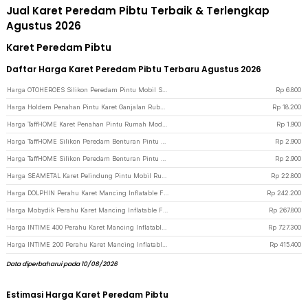
Jual Karet Peredam Pibtu Terbaik & Terlengkap
Agustus 2026
Karet Peredam Pibtu
Daftar Harga Karet Peredam Pibtu Terbaru Agustus 2026
Harga OTOHEROES Silikon Peredam Pintu Mobil Suara Benturan Anti-Shock 10 PCS - HJ-3CM - Black
Rp
6.800
Harga Holdem Penahan Pintu Karet Ganjalan Rubber Door Stopper 5 PCS - T05 - Black
Rp
18.200
Harga TaffHOME Karet Penahan Pintu Rumah Model Bola Golf - HDS209 - Mix Color
Rp
1.900
Harga TaffHOME Silikon Peredam Benturan Pintu Bumper Pad Door Stopper - KA-5CM - White
Rp
2.900
Harga TaffHOME Silikon Peredam Benturan Pintu Bumper Pad Door Stopper - KA-5CM - Gray
Rp
2.900
Harga SEAMETAL Karet Pelindung Pintu Mobil Rubber Strip Soundproof 2M - SMT-2 - Black
Rp
22.800
Harga DOLPHIN Perahu Karet Mancing Inflatable Fishing Boat 2 Person - XC713 - Blue
Rp
242.200
Harga Mobydik Perahu Karet Mancing Inflatable Fishing Boat 2 Person - INU154 - Green
Rp
267.800
Harga INTIME 400 Perahu Karet Mancing Inflatable Fishing Boat 4 Person - YT-099 - White/Blue
Rp
727.300
Harga INTIME 200 Perahu Karet Mancing Inflatable Fishing Boat 2 Person - YT-097 - White/Blue
Rp
415.400
Data diperbaharui pada 10/08/2026
Estimasi Harga Karet Peredam Pibtu