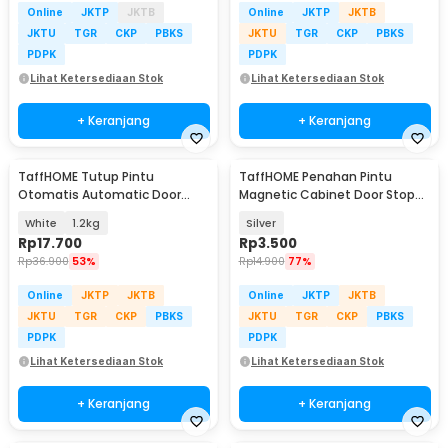
Online
JKTP
JKTB
Online
JKTP
JKTB
JKTU
TGR
CKP
PBKS
JKTU
TGR
CKP
PBKS
PDPK
PDPK
Lihat Ketersediaan Stok
Lihat Ketersediaan Stok
+ Keranjang
+ Keranjang
TaffHOME Tutup Pintu
TaffHOME Penahan Pintu
Otomatis Automatic Door
Magnetic Cabinet Door Stop
Closer - NB014
Catches Closer - DS-08
White
1.2kg
Silver
Rp
17.700
Rp
3.500
Rp
36.900
53%
Rp
14.900
77%
Online
JKTP
JKTB
Online
JKTP
JKTB
JKTU
TGR
CKP
PBKS
JKTU
TGR
CKP
PBKS
PDPK
PDPK
Lihat Ketersediaan Stok
Lihat Ketersediaan Stok
+ Keranjang
+ Keranjang