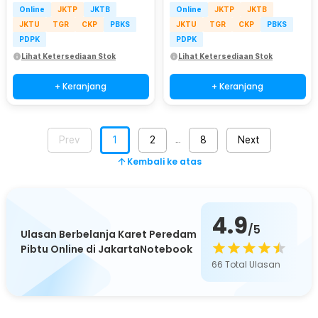
Online
JKTP
JKTB
Online
JKTP
JKTB
JKTU
TGR
CKP
PBKS
JKTU
TGR
CKP
PBKS
PDPK
PDPK
Lihat Ketersediaan Stok
Lihat Ketersediaan Stok
+ Keranjang
+ Keranjang
Prev
1
2
8
Next
…
Kembali ke atas
4.9
/5
Ulasan Berbelanja Karet Peredam
Pibtu Online di JakartaNotebook
66
Total Ulasan