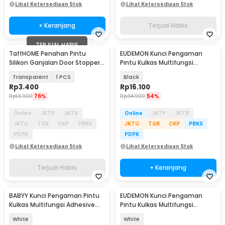
Lihat Ketersediaan Stok
Lihat Ketersediaan Stok
+ Keranjang
Terjual Habis
TERJUAL HABIS
TaffHOME Penahan Pintu
EUDEMON Kunci Pengaman
Silikon Ganjalan Door Stopper
Pintu Kulkas Multifungsi
Size S - T01
Adhesive Safety Lock - F3Q
Transparent
1 PCS
Black
Rp
3.400
Rp
16.100
Rp
13.900
76%
Rp
34.900
54%
Online
JKTP
JKTB
Online
JKTP
JKTB
JKTU
TGR
CKP
PBKS
JKTU
TGR
CKP
PBKS
PDPK
PDPK
Lihat Ketersediaan Stok
Lihat Ketersediaan Stok
Terjual Habis
+ Keranjang
BABYY Kunci Pengaman Pintu
EUDEMON Kunci Pengaman
Kulkas Multifungsi Adhesive
Pintu Kulkas Multifungsi
Lock 2 PCS - BB7
Adhesive Safety Lock - F3Q
White
White