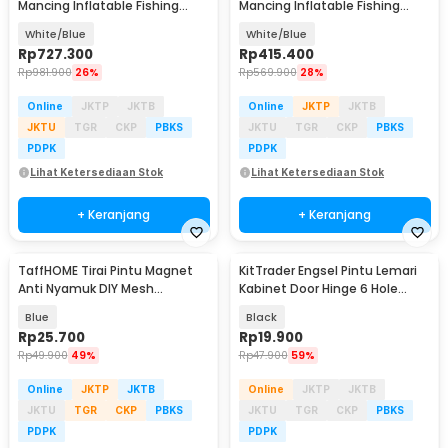
Mancing Inflatable Fishing
Mancing Inflatable Fishing
Boat 4 Person - YT-099
Boat 2 Person - YT-097
White/Blue
White/Blue
Rp
727.300
Rp
415.400
Rp
981.900
26%
Rp
569.900
28%
Online
JKTP
JKTB
Online
JKTP
JKTB
JKTU
TGR
CKP
PBKS
JKTU
TGR
CKP
PBKS
PDPK
PDPK
Lihat Ketersediaan Stok
Lihat Ketersediaan Stok
+ Keranjang
+ Keranjang
TaffHOME Tirai Pintu Magnet
KitTrader Engsel Pintu Lemari
Anti Nyamuk DIY Mesh
Kabinet Door Hinge 6 Hole
Polyester 100x210cm - HW25
44x32mm 20 PCS - KT20
Blue
Black
Rp
25.700
Rp
19.900
Rp
49.900
49%
Rp
47.900
59%
Online
JKTP
JKTB
Online
JKTP
JKTB
JKTU
TGR
CKP
PBKS
JKTU
TGR
CKP
PBKS
PDPK
PDPK