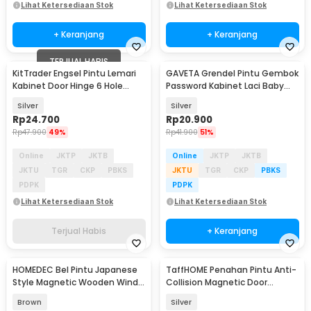
Lihat Ketersediaan Stok
Lihat Ketersediaan Stok
+ Keranjang
+ Keranjang
TERJUAL HABIS
KitTrader Engsel Pintu Lemari
GAVETA Grendel Pintu Gembok
Kabinet Door Hinge 6 Hole
Password Kabinet Laci Baby
44x32mm 20 PCS - KT20
Safety Lock - GV3
Silver
Silver
Rp
24.700
Rp
20.900
Rp
47.900
49%
Rp
41.900
51%
Online
JKTP
JKTB
Online
JKTP
JKTB
JKTU
TGR
CKP
PBKS
JKTU
TGR
CKP
PBKS
PDPK
PDPK
Lihat Ketersediaan Stok
Lihat Ketersediaan Stok
Terjual Habis
+ Keranjang
HOMEDEC Bel Pintu Japanese
TaffHOME Penahan Pintu Anti-
Style Magnetic Wooden Wind
Collision Magnetic Door
Chime Door Bell - HD-556
Stopper - KAK-883
Brown
Silver