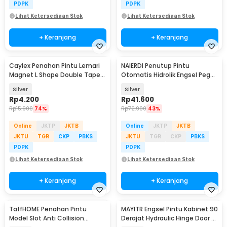
PDPK
PDPK
Lihat Ketersediaan Stok
Lihat Ketersediaan Stok
+ Keranjang
+ Keranjang
Caylex Penahan Pintu Lemari
NAIERDI Penutup Pintu
Baru
Magnet L Shape Double Tape
Otomatis Hidrolik Engsel Pegas
Door Stopper - XL-X20
Door Closer - NR-90
Silver
Silver
Rp
4.200
Rp
41.600
Rp
15.900
74%
Rp
72.900
43%
Online
JKTP
JKTB
Online
JKTP
JKTB
JKTU
TGR
CKP
PBKS
JKTU
TGR
CKP
PBKS
PDPK
PDPK
Lihat Ketersediaan Stok
Lihat Ketersediaan Stok
+ Keranjang
+ Keranjang
TaffHOME Penahan Pintu
MAYITR Engsel Pintu Kabinet 90
Model Slot Anti Collision
Derajat Hydraulic Hinge Door -