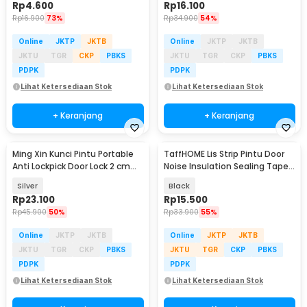
Rp
4.600
Rp
16.100
Rp
16.900
73%
Rp
34.900
54%
Online
JKTP
JKTB
Online
JKTP
JKTB
JKTU
TGR
CKP
PBKS
JKTU
TGR
CKP
PBKS
PDPK
PDPK
Lihat Ketersediaan Stok
Lihat Ketersediaan Stok
+ Keranjang
+ Keranjang
Ming Xin Kunci Pintu Portable
TaffHOME Lis Strip Pintu Door
Anti Lockpick Door Lock 2 cm
Noise Insulation Sealing Tape
Hole - N20
6M - SD6
Silver
Black
Rp
23.100
Rp
15.500
Rp
45.900
50%
Rp
33.900
55%
Online
JKTP
JKTB
Online
JKTP
JKTB
JKTU
TGR
CKP
PBKS
JKTU
TGR
CKP
PBKS
PDPK
PDPK
Lihat Ketersediaan Stok
Lihat Ketersediaan Stok