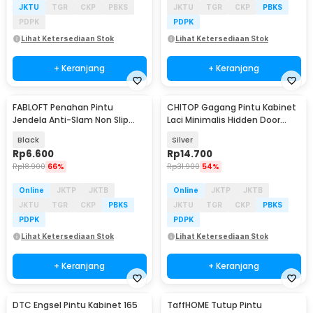
JKTU
TGR
CKP
PBKS
JKTU
TGR
CKP
PBKS
PDPK
PDPK
Lihat Ketersediaan Stok
Lihat Ketersediaan Stok
+ Keranjang
+ Keranjang
FABLOFT Penahan Pintu
CHITOP Gagang Pintu Kabinet
Jendela Anti-Slam Non Slip
Laci Minimalis Hidden Door
Door Stopper - KAK-999
Handle 1 PCS - SS304
Black
Silver
Rp
6.600
Rp
14.700
Rp
18.900
66%
Rp
31.900
54%
Online
JKTP
JKTB
Online
JKTP
JKTB
JKTU
TGR
CKP
PBKS
JKTU
TGR
CKP
PBKS
PDPK
PDPK
Lihat Ketersediaan Stok
Lihat Ketersediaan Stok
+ Keranjang
+ Keranjang
DTC Engsel Pintu Kabinet 165
TaffHOME Tutup Pintu