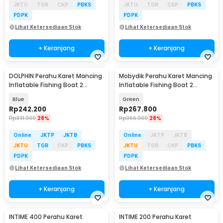
JKTU
TGR
CKP
PBKS
JKTU
TGR
CKP
PBKS
PDPK
PDPK
Lihat Ketersediaan Stok
Lihat Ketersediaan Stok
+ Keranjang
+ Keranjang
DOLPHIN Perahu Karet Mancing
Mobydik Perahu Karet Mancing
Inflatable Fishing Boat 2
Inflatable Fishing Boat 2
Person - XC713
Person - INU154
Blue
Green
Rp
242.200
Rp
267.800
Rp
331.900
28%
Rp
366.900
28%
Online
JKTP
JKTB
Online
JKTP
JKTB
JKTU
TGR
CKP
PBKS
JKTU
TGR
CKP
PBKS
PDPK
PDPK
Lihat Ketersediaan Stok
Lihat Ketersediaan Stok
+ Keranjang
+ Keranjang
INTIME 400 Perahu Karet
INTIME 200 Perahu Karet