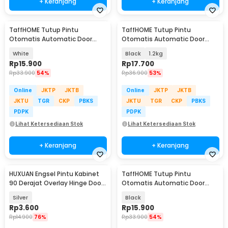
+ Keranjang
+ Keranjang
TaffHOME Tutup Pintu
TaffHOME Tutup Pintu
Otomatis Automatic Door
Otomatis Automatic Door
Closer 800g - MO-206
Closer - NB014
White
Black
1.2kg
Rp
15.900
Rp
17.700
Rp
33.900
54%
Rp
36.900
53%
Online
JKTP
JKTB
Online
JKTP
JKTB
JKTU
TGR
CKP
PBKS
JKTU
TGR
CKP
PBKS
PDPK
PDPK
Lihat Ketersediaan Stok
Lihat Ketersediaan Stok
+ Keranjang
+ Keranjang
HUXUAN Engsel Pintu Kabinet
TaffHOME Tutup Pintu
90 Derajat Overlay Hinge Door
Otomatis Automatic Door
3 Inch - HX3
Closer 800g - MO-206
Silver
Black
Rp
3.600
Rp
15.900
Rp
14.900
76%
Rp
33.900
54%