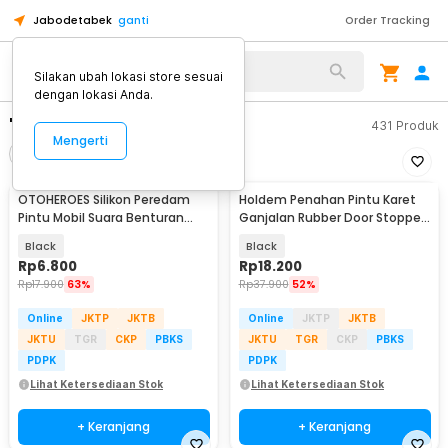
Jabodetabek
ganti
Order Tracking
Silakan ubah lokasi store sesuai
dengan lokasi Anda.
"karet peredam pibtu"
431
Produk
Mengerti
Filter
Urutkan
OTOHEROES Silikon Peredam
Holdem Penahan Pintu Karet
Pintu Mobil Suara Benturan
Ganjalan Rubber Door Stopper
Anti-Shock 10 PCS - HJ-3CM
5 PCS - T05
Black
Black
Rp
6.800
Rp
18.200
Rp
17.900
63%
Rp
37.900
52%
Online
JKTP
JKTB
Online
JKTP
JKTB
JKTU
TGR
CKP
PBKS
JKTU
TGR
CKP
PBKS
PDPK
PDPK
Lihat Ketersediaan Stok
Lihat Ketersediaan Stok
+ Keranjang
+ Keranjang