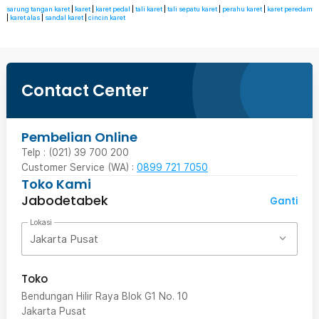
sarung tangan karet
|
karet
|
karet pedal
|
tali karet
|
tali sepatu karet
|
perahu karet
|
karet peredam
|
karet alas
|
sandal karet
|
cincin karet
Contact Center
Pembelian Online
Telp : (021) 39 700 200
Customer Service (WA) :
0899 721 7050
Toko Kami
Jabodetabek
Ganti
Lokasi
Jakarta Pusat
Toko
Bendungan Hilir Raya Blok G1 No. 10
Jakarta Pusat