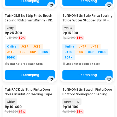
+ Keranjang
+ Keranjang
TaffHOME Lis Strip Pintu Brush
TaffHOME Lis Strip Pintu Sealing
Sealing 10Mx9mmx15mm - KK-
Strips Water Stopper Bar 1M -
061
IB311
Gray
White
Rp
25.300
Rp
15.100
Rp
49.900
50%
Rp
32.900
55%
Online
JKTP
JKTB
Online
JKTP
JKTB
JKTU
TGR
CKP
PBKS
JKTU
TGR
CKP
PBKS
PDPK
PDPK
Lihat Ketersediaan Stok
Lihat Ketersediaan Stok
+ Keranjang
+ Keranjang
TaffPACK Lis Strip Pintu Door
TaffHOME Lis Bawah Pintu Door
Noise Insulation Sealing Tape
Bottom Soundproof Sealing
5Mx3cm - B35
Strip 10M - ES10
White
Brown
D
Rp
10.400
Rp
14.100
Rp
30.900
67%
Rp
30.900
55%