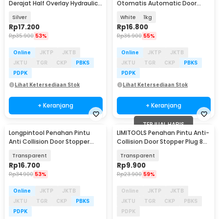
Derajat Half Overlay Hydraulic
Otomatis Automatic Door
Hinge Door - C55-165
Closer - NB014
Silver
White
1kg
Rp
17.200
Rp
16.800
Rp
35.900
53%
Rp
36.900
55%
Online
JKTP
JKTB
Online
JKTP
JKTB
JKTU
TGR
CKP
PBKS
JKTU
TGR
CKP
PBKS
PDPK
PDPK
Lihat Ketersediaan Stok
Lihat Ketersediaan Stok
+ Keranjang
+ Keranjang
TERJUAL HABIS
Longpintool Penahan Pintu
LIMITOOLS Penahan Pintu Anti-
Anti Collision Door Stopper
Collision Door Stopper Plug 8
Acrylic - LPT268
PCS - DS4811
Transparent
Transparent
Rp
16.700
Rp
9.900
Rp
34.900
53%
Rp
23.900
59%
Online
JKTP
JKTB
Online
JKTP
JKTB
JKTU
TGR
CKP
PBKS
JKTU
TGR
CKP
PBKS
PDPK
PDPK