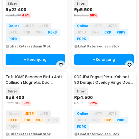
Magnetic Door Stopper - XS-
MY-4
Silver
Silver
X018
Rp
22.400
Rp
5.500
Rp
43.900
49%
Rp
15.900
66%
Online
JKTP
JKTB
Online
JKTP
JKTB
JKTU
TGR
CKP
PBKS
JKTU
TGR
CKP
PBKS
PDPK
PDPK
Lihat Ketersediaan Stok
Lihat Ketersediaan Stok
+ Keranjang
+ Keranjang
TaffHOME Penahan Pintu Anti-
SORUDA Engsel Pintu Kabinet
Collision Magnetic Door
90 Derajat Overlay Hinge Door
Stopper - 4304
3 Inch - SR201
Silver
Silver
Rp
9.400
Rp
4.500
Rp
22.900
59%
Rp
15.900
72%
Online
JKTP
JKTB
Online
JKTP
JKTB
JKTU
TGR
CKP
PBKS
JKTU
TGR
CKP
PBKS
PDPK
PDPK
Lihat Ketersediaan Stok
Lihat Ketersediaan Stok