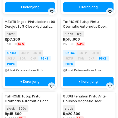
+ Keranjang
+ Keranjang
MAYITR Engsel Pintu Kabinet 90
TaffHOME Tutup Pintu
Derajat Soft Close Hydraulic
Otomatis Automatic Door
Hinge Door - MY-41
Closer - NB014
Silver
Black
1kg
Rp
7.200
Rp
16.800
Rp
18.900
62%
Rp
35.900
54%
Online
JKTP
JKTB
Online
JKTP
JKTB
JKTU
TGR
CKP
PBKS
JKTU
TGR
CKP
PBKS
PDPK
PDPK
Lihat Ketersediaan Stok
Lihat Ketersediaan Stok
+ Keranjang
+ Keranjang
TaffHOME Tutup Pintu
GUDUI Penahan Pintu Anti-
Otomatis Automatic Door
Collision Magnetic Door
Closer - NB014
Stopper - XS-X10
Black
500g
Black
Rp
15.500
Rp
20.300