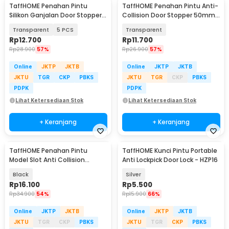
TaffHOME Penahan Pintu
TaffHOME Penahan Pintu Anti-
Silikon Ganjalan Door Stopper
Collision Door Stopper 50mm
Size S - T01
6 PCS - DS482
Transparent
5 PCS
Transparent
Rp
12.700
Rp
11.700
Rp
28.900
57%
Rp
26.900
57%
Online
JKTP
JKTB
Online
JKTP
JKTB
JKTU
TGR
CKP
PBKS
JKTU
TGR
CKP
PBKS
PDPK
PDPK
Lihat Ketersediaan Stok
Lihat Ketersediaan Stok
+ Keranjang
+ Keranjang
TaffHOME Penahan Pintu
TaffHOME Kunci Pintu Portable
Model Slot Anti Collision
Anti Lockpick Door Lock - HZP16
Magnetic Door Stopper - XS-
Black
Silver
X018
Rp
16.100
Rp
5.500
Rp
34.900
54%
Rp
15.900
66%
Online
JKTP
JKTB
Online
JKTP
JKTB
JKTU
TGR
CKP
PBKS
JKTU
TGR
CKP
PBKS