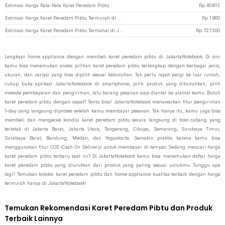
Estimasi Harga Rata-Rata Karet Peredam Pibtu
Rp
40.613
Estimasi Harga Karet Peredam Pibtu Termurah di JakartaNotebook
Rp
1.900
Estimasi Harga Karet Peredam Pibtu Termahal di JakartaNotebook
Rp
727.300
Lengkapi home appliance dengan membeli karet peredam pibtu di JakartaNotebook. Di sini
kamu bisa menemukan aneka pilihan karet peredam pibtu terlengkap dengan berbagai jenis,
ukuran, dan variasi yang bisa dipilih sesuai kebutuhan. Tak perlu repot pergi ke luar rumah,
cukup buka aplikasi JakartaNotebook di smartphone, pilih produk yang dibutuhkan, pilih
metode pembayaran dan pengiriman, lalu barang pesanan siap diantar ke alamat kamu. Butuh
karet peredam pibtu dengan cepat? Tentu bisa! JakartaNotebook menawarkan fitur pengiriman
1-day yang langsung diproses setelah kamu membayar pesanan. Tak hanya itu, kamu juga bisa
membeli dan mengecek kondisi karet peredam pibtu secara langsung di toko cabang yang
terletak di Jakarta Barat, Jakarta Utara, Tangerang, Cikupa, Semarang, Surabaya Timur,
Surabaya Barat, Bandung, Medan, dan Yogyakarta. Semakin praktis karena kamu bisa
menggunakan fitur COD (Cash On Delivery) untuk membayar di tempat. Sedang mencari harga
karet peredam pibtu terbaru saat ini? Di JakartaNotebook kamu bisa menemukan daftar harga
karet peredam pibtu yang diurutkan dari produk yang paling sesuai untukmu. Tunggu apa
lagi? Temukan koleksi karet peredam pibtu dan home appliance kualitas terbaik dengan harga
termurah hanya di JakartaNotebook!
Temukan Rekomendasi Karet Peredam Pibtu dan Produk
Terbaik Lainnya