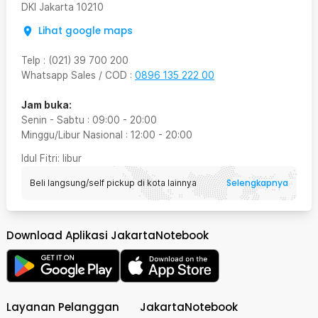
DKI Jakarta
10210
Lihat google maps
Telp
:
(021) 39 700 200
Whatsapp Sales / COD
:
0896 135 222 00
Jam buka:
Senin - Sabtu
:
09:00
-
20:00
Minggu/Libur Nasional
:
12:00
-
20:00
Idul Fitri
: libur
Selengkapnya
Beli langsung/self pickup di kota lainnya
Download Aplikasi JakartaNotebook
Layanan Pelanggan
JakartaNotebook