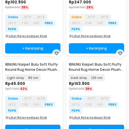
Rp
102.900
Rp
247.000
Rp
164.900
38%
Rp
338.900
28%
Online
JKTP
JKTB
Online
JKTP
JKTB
JKTU
TGR
CKP
PBKS
JKTU
TGR
CKP
PBKS
PDPK
PDPK
Lihat Ketersediaan Stok
Lihat Ketersediaan Stok
+ Keranjang
+ Keranjang
IBNUNU Karpet Bulu Soft Fluffy
IBNUNU Karpet Bulu Soft Fluffy
Round Rug Home Decor Plush
Round Rug Home Decor Plush
Carpet - IB18
Carpet - IB18
Light Gray
80 cm
Dark Gray
120 cm
Rp
45.600
Rp
103.900
Rp
77.900
42%
Rp
165.900
38%
Online
JKTP
JKTB
Online
JKTP
JKTB
JKTU
TGR
CKP
PBKS
JKTU
TGR
CKP
PBKS
PDPK
PDPK
Lihat Ketersediaan Stok
Lihat Ketersediaan Stok