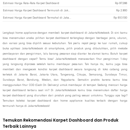
Estimasi Harga Rata-Rata Karpet Dashboard
Rp
97.266
Estimasi Harga Karpet Dashboard Termurah di JakartaNotebook
Rp
2.900
Estimasi Harga Karpet Dashboard Termahal di JakartaNotebook
Rp
933.100
Lengkapi home appliance dengan membeli karpet dashboard di JakartaNotebook. Di sini kamu
bisa menemukan aneka pilihan karpet dashboard terlengkap dengan berbagai jenis, ukuran,
dan variasi yang bisa dipilih sesuai kebutuhan. Tak perlu repot pergi ke luar rumah, cukup
buka aplikasi JakartaNotebook di smartphone, pilih produk yang dibutuhkan, pilih metode
pembayaran dan pengiriman, lalu barang pesanan siap diantar ke alamat kamu. Butuh karpet
dashboard dengan cepat? Tentu bisa! JakartaNotebook menawarkan fitur pengiriman 1-day
yang langsung diproses setelah kamu membayar pesanan. Tak hanya itu, kamu juga bisa
membeli dan mengecek kondisi karpet dashboard secara langsung di toko cabang yang
terletak di Jakarta Barat, Jakarta Utara, Tangerang, Cikupa, Semarang, Surabaya Timur,
Surabaya Barat, Bandung, Medan, dan Yogyakarta. Semakin praktis karena kamu bisa
menggunakan fitur COD (Cash On Delivery) untuk membayar di tempat. Sedang mencari harga
karpet dashboard terbaru saat ini? Di JakartaNotebook kamu bisa menemukan daftar harga
karpet dashboard yang diurutkan dari produk yang paling sesuai untukmu. Tunggu apa lagi?
Temukan koleksi karpet dashboard dan home appliance kualitas terbaik dengan harga
termurah hanya di JakartaNotebook!
Temukan Rekomendasi Karpet Dashboard dan Produk
Terbaik Lainnya