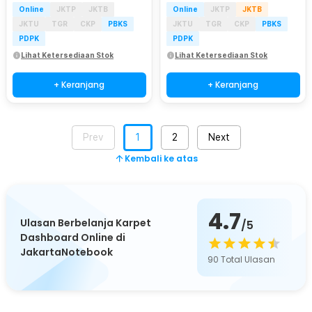
Online
JKTP
JKTB
Online
JKTP
JKTB
JKTU
TGR
CKP
PBKS
JKTU
TGR
CKP
PBKS
PDPK
PDPK
Lihat Ketersediaan Stok
Lihat Ketersediaan Stok
+ Keranjang
+ Keranjang
Prev
1
2
Next
Kembali ke atas
4.7
Ulasan Berbelanja Karpet
/5
Dashboard Online di
JakartaNotebook
90
Total Ulasan