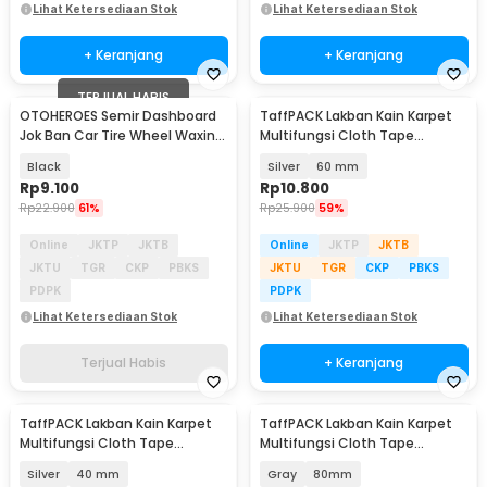
Lihat Ketersediaan Stok
Lihat Ketersediaan Stok
+ Keranjang
+ Keranjang
TERJUAL HABIS
OTOHEROES Semir Dashboard
TaffPACK Lakban Kain Karpet
Jok Ban Car Tire Wheel Waxing
Multifungsi Cloth Tape
Cleaner 120ml - HK120
Writable 10M - NL20
Black
Silver
60 mm
Rp
9.100
Rp
10.800
Rp
22.900
61%
Rp
25.900
59%
Online
JKTP
JKTB
Online
JKTP
JKTB
JKTU
TGR
CKP
PBKS
JKTU
TGR
CKP
PBKS
PDPK
PDPK
Lihat Ketersediaan Stok
Lihat Ketersediaan Stok
Terjual Habis
+ Keranjang
TaffPACK Lakban Kain Karpet
TaffPACK Lakban Kain Karpet
Multifungsi Cloth Tape
Multifungsi Cloth Tape
Writable 10M - NL20
Writable 10M - NL20
Silver
40 mm
Gray
80mm