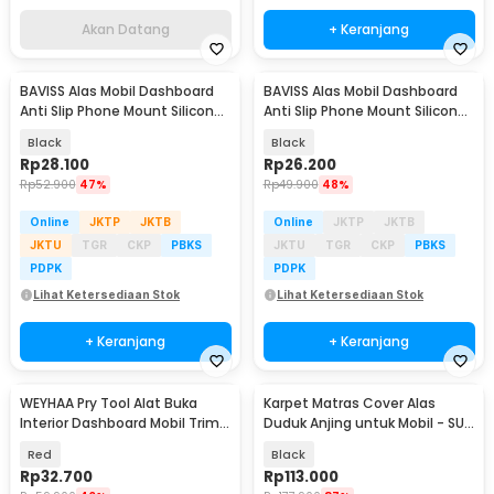
Akan Datang
+ Keranjang
BAVISS Alas Mobil Dashboard
BAVISS Alas Mobil Dashboard
Anti Slip Phone Mount Silicone
Anti Slip Phone Mount Silicone
- EYU1
4in1 - INU34
Black
Black
Rp
28.100
Rp
26.200
Rp
52.900
47%
Rp
49.900
48%
Online
JKTP
JKTB
Online
JKTP
JKTB
JKTU
TGR
CKP
PBKS
JKTU
TGR
CKP
PBKS
PDPK
PDPK
Lihat Ketersediaan Stok
Lihat Ketersediaan Stok
+ Keranjang
+ Keranjang
WEYHAA Pry Tool Alat Buka
Karpet Matras Cover Alas
Interior Dashboard Mobil Trim
Duduk Anjing untuk Mobil - SUV
Removal 13in1 - WEY13
YG01
Red
Black
Rp
32.700
Rp
113.000