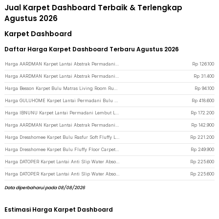
Jual Karpet Dashboard Terbaik & Terlengkap
Agustus 2026
Karpet Dashboard
Daftar Harga Karpet Dashboard Terbaru Agustus 2026
Harga AARDMAN Karpet Lantai Abstrak Permadani Bulu Lembut Abstract Carpet 120x160cm - BQ001 - Cream
Rp
126.100
Harga AARDMAN Karpet Lantai Abstrak Permadani Bulu Lembut Abstract Carpet 50x80cm - BQ001 - White/Blue
Rp
31.400
Harga Besson Karpet Bulu Matras Living Room Rug 80x160cm - BS01 - Gray
Rp
94.100
Harga GULUHOME Karpet Lantai Permadani Bulu Lembut Anti Slip Motif Square 140x200cm - GH02 - Brown
Rp
418.600
Harga IBNUNU Karpet Lantai Permadani Lembut Luxury Velvet Carpet 120x160cm - IB19 - Beige
Rp
172.200
Harga AARDMAN Karpet Lantai Abstrak Permadani Bulu Lembut Abstract Carpet 140x200cm - BQ001 - Blue/Gray
Rp
142.900
Harga Dresshomee Karpet Bulu Rasfur Soft Fluffy Living Room Rug 140x200cm - DE2004 - Gray
Rp
221.200
Harga Dresshomee Karpet Bulu Fluffy Floor Carpet Rug 160x195cm - DE2001 - Gray
Rp
249.900
Harga DATOPER Karpet Lantai Anti Slip Water Absorbing Floor Mat 60x300cm - BQ100 - Brown
Rp
225.600
Harga DATOPER Karpet Lantai Anti Slip Water Absorbing Floor Mat 60x300cm - BQ100 - Gray
Rp
225.600
Data diperbaharui pada 08/08/2026
Estimasi Harga Karpet Dashboard