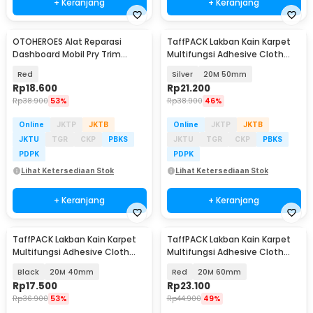
+ Keranjang
+ Keranjang
OTOHEROES Alat Reparasi
TaffPACK Lakban Kain Karpet
Dashboard Mobil Pry Trim
Multifungsi Adhesive Cloth
Removal Tool 11in1 - G18
Tape Writable - 23OU
Red
Silver
20M 50mm
Rp
18.600
Rp
21.200
Rp
38.900
53%
Rp
38.900
46%
Online
JKTP
JKTB
Online
JKTP
JKTB
JKTU
TGR
CKP
PBKS
JKTU
TGR
CKP
PBKS
PDPK
PDPK
Lihat Ketersediaan Stok
Lihat Ketersediaan Stok
+ Keranjang
+ Keranjang
TaffPACK Lakban Kain Karpet
TaffPACK Lakban Kain Karpet
Multifungsi Adhesive Cloth
Multifungsi Adhesive Cloth
Tape Writable - 23OU
Tape Writable - 23OU
Black
20M 40mm
Red
20M 60mm
Rp
17.500
Rp
23.100
Rp
36.900
53%
Rp
44.900
49%