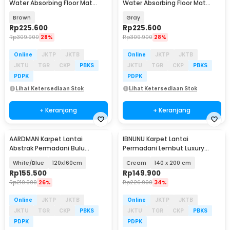
Water Absorbing Floor Mat
Water Absorbing Floor Mat
60x300cm - BQ100
60x300cm - BQ100
Brown
Gray
Rp
225.600
Rp
225.600
Rp
309.900
28%
Rp
309.900
28%
Online
JKTP
JKTB
Online
JKTP
JKTB
JKTU
TGR
CKP
PBKS
JKTU
TGR
CKP
PBKS
PDPK
PDPK
Lihat Ketersediaan Stok
Lihat Ketersediaan Stok
+ Keranjang
+ Keranjang
AARDMAN Karpet Lantai
IBNUNU Karpet Lantai
Abstrak Permadani Bulu
Permadani Lembut Luxury
Lembut Abstract Carpet -
Velvet Carpet - IB19
White/Blue
120x160cm
Cream
140 x 200 cm
BQ001
Rp
155.500
Rp
149.900
Rp
210.000
26%
Rp
226.900
34%
Online
JKTP
JKTB
Online
JKTP
JKTB
JKTU
TGR
CKP
PBKS
JKTU
TGR
CKP
PBKS
PDPK
PDPK