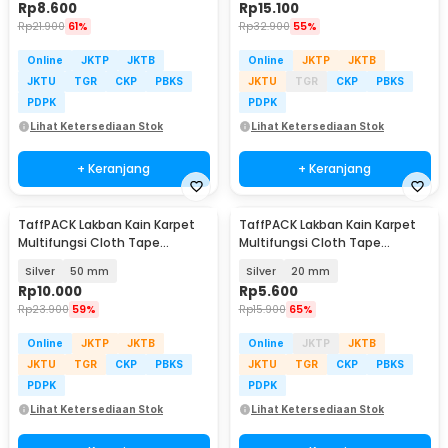
Rp
8.600
Rp
15.100
Rp
21.900
61%
Rp
32.900
55%
Online
JKTP
JKTB
Online
JKTP
JKTB
JKTU
TGR
CKP
PBKS
JKTU
TGR
CKP
PBKS
PDPK
PDPK
Lihat Ketersediaan Stok
Lihat Ketersediaan Stok
+ Keranjang
+ Keranjang
TaffPACK Lakban Kain Karpet
TaffPACK Lakban Kain Karpet
Multifungsi Cloth Tape
Multifungsi Cloth Tape
Writable 10M - NL20
Writable 10M - NL20
Silver
50 mm
Silver
20 mm
Rp
10.000
Rp
5.600
Rp
23.900
59%
Rp
15.900
65%
Online
JKTP
JKTB
Online
JKTP
JKTB
JKTU
TGR
CKP
PBKS
JKTU
TGR
CKP
PBKS
PDPK
PDPK
Lihat Ketersediaan Stok
Lihat Ketersediaan Stok