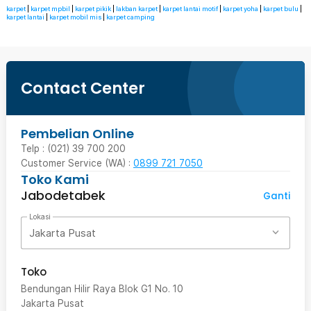
karpet
|
karpet mpbil
|
karpet pikik
|
lakban karpet
|
karpet lantai motif
|
karpet yoha
|
karpet bulu
|
karpet lantai
|
karpet mobil mis
|
karpet camping
Contact Center
Pembelian Online
Telp : (021) 39 700 200
Customer Service (WA) :
0899 721 7050
Toko Kami
Jabodetabek
Ganti
Lokasi
Jakarta Pusat
Toko
Bendungan Hilir Raya Blok G1 No. 10
Jakarta Pusat