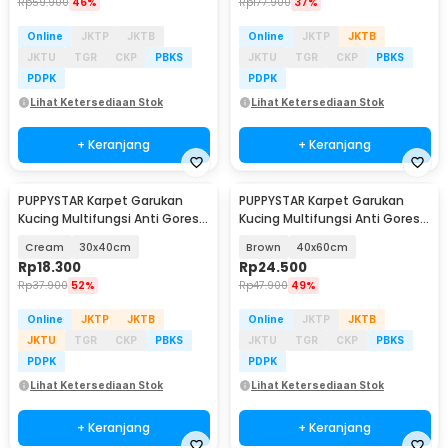
Rp
59.900
46%
Rp
177.900
37%
Online
JKTP
JKTB
Online
JKTP
JKTB
JKTU
TGR
CKP
PBKS
JKTU
TGR
CKP
PBKS
PDPK
PDPK
Lihat Ketersediaan Stok
Lihat Ketersediaan Stok
+ Keranjang
+ Keranjang
PUPPYSTAR Karpet Garukan
PUPPYSTAR Karpet Garukan
Kucing Multifungsi Anti Gores
Kucing Multifungsi Anti Gores
Scratcher Mat - PP4
Scratcher Mat - PP4
Cream
30x40cm
Brown
40x60cm
Rp
18.300
Rp
24.500
Rp
37.900
52%
Rp
47.900
49%
Online
JKTP
JKTB
Online
JKTP
JKTB
JKTU
TGR
CKP
PBKS
JKTU
TGR
CKP
PBKS
PDPK
PDPK
Lihat Ketersediaan Stok
Lihat Ketersediaan Stok
+ Keranjang
+ Keranjang