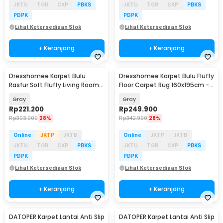
JKTU
TGR
CKP
PBKS
JKTU
TGR
CKP
PBKS
PDPK
PDPK
Lihat Ketersediaan Stok
Lihat Ketersediaan Stok
+ Keranjang
+ Keranjang
Dresshomee Karpet Bulu
Dresshomee Karpet Bulu Fluffy
Rasfur Soft Fluffy Living Room
Floor Carpet Rug 160x195cm -
Rug 140x200cm - DE2004
DE2001
Gray
Gray
Rp
221.200
Rp
249.900
Rp
303.900
28%
Rp
342.900
28%
Online
JKTP
JKTB
Online
JKTP
JKTB
JKTU
TGR
CKP
PBKS
JKTU
TGR
CKP
PBKS
PDPK
PDPK
Lihat Ketersediaan Stok
Lihat Ketersediaan Stok
+ Keranjang
+ Keranjang
DATOPER Karpet Lantai Anti Slip
DATOPER Karpet Lantai Anti Slip
Baru
Baru