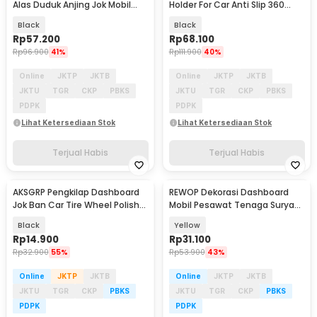
Alas Duduk Anjing Jok Mobil
Holder For Car Anti Slip 360
Waterproof - SUV YG02
Rotation - ES-ZJ39
Black
Black
Rp
57.200
Rp
68.100
Rp
96.900
41%
Rp
111.900
40%
Online
JKTP
JKTB
Online
JKTP
JKTB
JKTU
TGR
CKP
PBKS
JKTU
TGR
CKP
PBKS
PDPK
PDPK
Lihat Ketersediaan Stok
Lihat Ketersediaan Stok
Terjual Habis
Terjual Habis
AKSGRP Pengkilap Dashboard
REWOP Dekorasi Dashboard
Jok Ban Car Tire Wheel Polish
Mobil Pesawat Tenaga Surya
Wax 120g - PB-80
360 Derajat - AIR-66
Black
Yellow
Rp
14.900
Rp
31.100
Rp
32.900
55%
Rp
53.900
43%
Online
JKTP
JKTB
Online
JKTP
JKTB
JKTU
TGR
CKP
PBKS
JKTU
TGR
CKP
PBKS
PDPK
PDPK