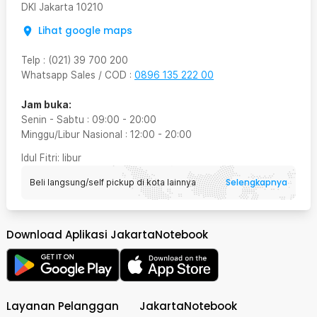
DKI Jakarta
10210
Lihat google maps
Telp
:
(021) 39 700 200
Whatsapp Sales / COD
:
0896 135 222 00
Jam buka:
Senin - Sabtu
:
09:00
-
20:00
Minggu/Libur Nasional
:
12:00
-
20:00
Idul Fitri
: libur
Selengkapnya
Beli langsung/self pickup di kota lainnya
Download Aplikasi JakartaNotebook
Layanan Pelanggan
JakartaNotebook