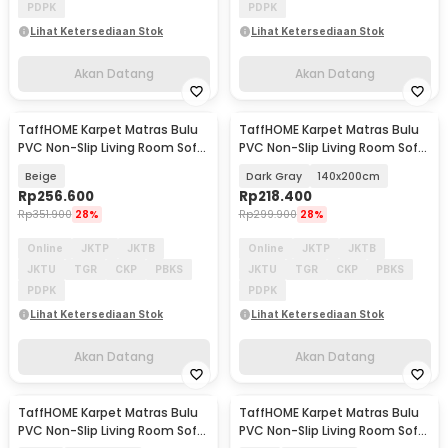
PDPK
PDPK
Lihat Ketersediaan Stok
Lihat Ketersediaan Stok
Akan Datang
Akan Datang
TaffHOME Karpet Matras Bulu
TaffHOME Karpet Matras Bulu
Akan Datang
Akan Datang
PVC Non-Slip Living Room Soft
PVC Non-Slip Living Room Soft
160x230cm - DE2030
Tie Die - DE2020
Beige
Dark Gray
140x200cm
Rp
256.600
Rp
218.400
Rp
351.900
28%
Rp
299.900
28%
Online
JKTP
JKTB
Online
JKTP
JKTB
JKTU
TGR
CKP
PBKS
JKTU
TGR
CKP
PBKS
PDPK
PDPK
Lihat Ketersediaan Stok
Lihat Ketersediaan Stok
Akan Datang
Akan Datang
TaffHOME Karpet Matras Bulu
TaffHOME Karpet Matras Bulu
Akan Datang
Akan Datang
PVC Non-Slip Living Room Soft
PVC Non-Slip Living Room Soft