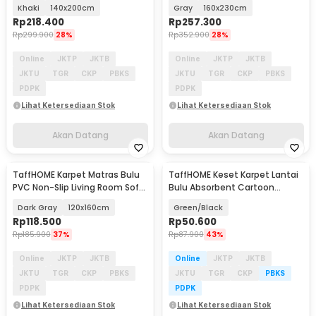
Tie Die - DE2020
Tie Die - DE2020
Khaki
140x200cm
Gray
160x230cm
Rp
218.400
Rp
257.300
Rp
299.900
28%
Rp
352.900
28%
Online
JKTP
JKTB
Online
JKTP
JKTB
JKTU
TGR
CKP
PBKS
JKTU
TGR
CKP
PBKS
PDPK
PDPK
Lihat Ketersediaan Stok
Lihat Ketersediaan Stok
Akan Datang
Akan Datang
TaffHOME Karpet Matras Bulu
TaffHOME Keset Karpet Lantai
Akan Datang
PVC Non-Slip Living Room Soft
Bulu Absorbent Cartoon
Tie Die - DE2020
Money 60x90cm - TH-02
Dark Gray
120x160cm
Green/Black
Rp
118.500
Rp
50.600
Rp
185.900
37%
Rp
87.900
43%
Online
JKTP
JKTB
Online
JKTP
JKTB
JKTU
TGR
CKP
PBKS
JKTU
TGR
CKP
PBKS
PDPK
PDPK
Lihat Ketersediaan Stok
Lihat Ketersediaan Stok