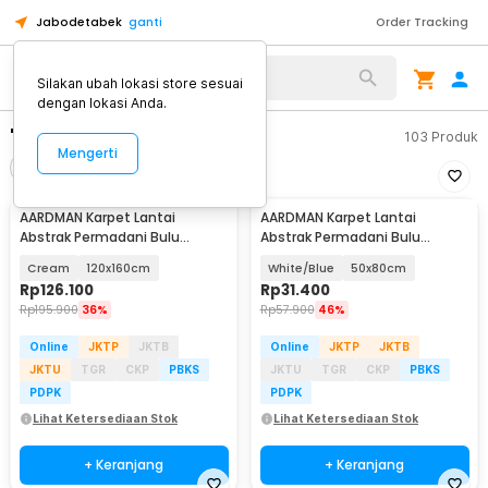
Jabodetabek
ganti
Order Tracking
Silakan ubah lokasi store sesuai
dengan lokasi Anda.
"karpet dashboard"
103
Produk
Mengerti
Filter
Urutkan
AARDMAN Karpet Lantai
AARDMAN Karpet Lantai
Abstrak Permadani Bulu
Abstrak Permadani Bulu
Lembut Abstract Carpet -
Lembut Abstract Carpet -
Cream
120x160cm
White/Blue
50x80cm
BQ001
BQ001
Rp
126.100
Rp
31.400
Rp
195.900
36%
Rp
57.900
46%
Online
JKTP
JKTB
Online
JKTP
JKTB
JKTU
TGR
CKP
PBKS
JKTU
TGR
CKP
PBKS
PDPK
PDPK
Lihat Ketersediaan Stok
Lihat Ketersediaan Stok
+ Keranjang
+ Keranjang