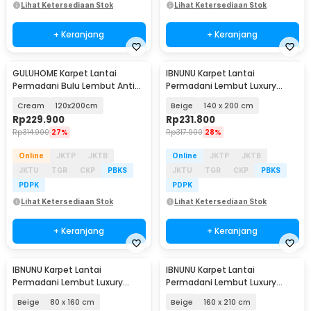
Lihat Ketersediaan Stok
Lihat Ketersediaan Stok
+ Keranjang
+ Keranjang
GULUHOME Karpet Lantai
IBNUNU Karpet Lantai
Permadani Bulu Lembut Anti
Permadani Lembut Luxury
Slip Motif Grid - GH01
Velvet Carpet - IB19
Cream
120x200cm
Beige
140 x 200 cm
Rp
229.900
Rp
231.800
Rp
314.900
27%
Rp
317.900
28%
Online
JKTP
JKTB
Online
JKTP
JKTB
JKTU
TGR
CKP
PBKS
JKTU
TGR
CKP
PBKS
PDPK
PDPK
Lihat Ketersediaan Stok
Lihat Ketersediaan Stok
+ Keranjang
+ Keranjang
IBNUNU Karpet Lantai
IBNUNU Karpet Lantai
Permadani Lembut Luxury
Permadani Lembut Luxury
Velvet Carpet - IB19
Velvet Carpet - IB19
Beige
80 x 160 cm
Beige
160 x 210 cm