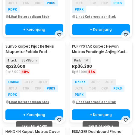
JKTU
TGR
CKP
PBKS
JKTU
TGR
CKP
PBKS
PDPK
PDPK
Lihat Ketersediaan Stok
Lihat Ketersediaan Stok
+ Keranjang
+ Keranjang
Sunvo Karpet Pijat Refleksi
PUPPYSTAR Karpet Hewan
Akupuntur Pebble Foot
Matras Pendingin Anjing Kucing
Massager - FM-60
Pet Cooling Mat - PS3MAT
Black
35x35cm
Pink
M
Rp
23.600
Rp
36.300
Rp
45.900
49%
Rp
64.900
45%
Online
JKTP
JKTB
Online
JKTP
JKTB
JKTU
TGR
CKP
PBKS
JKTU
TGR
CKP
PBKS
PDPK
PDPK
Lihat Ketersediaan Stok
Lihat Ketersediaan Stok
+ Keranjang
+ Keranjang
TERJUAL HABIS
TERJUAL HABIS
HAND-IN Karpet Matras Cover
ESSAGER Dashboard Phone