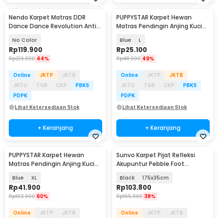
Nendo Karpet Matras DDR
PUPPYSTAR Karpet Hewan
Dance Dance Revolution Anti
Matras Pendingin Anjing Kucing
Slip USB Pad - N5160
Pet Cooling Mat - PS3MAT
No Color
Blue
L
Rp
119.900
Rp
25.100
Rp
213.900
44%
Rp
48.900
49%
Online
JKTP
JKTB
Online
JKTP
JKTB
JKTU
TGR
CKP
PBKS
JKTU
TGR
CKP
PBKS
PDPK
PDPK
Lihat Ketersediaan Stok
Lihat Ketersediaan Stok
+ Keranjang
+ Keranjang
PUPPYSTAR Karpet Hewan
Sunvo Karpet Pijat Refleksi
Matras Pendingin Anjing Kucing
Akupuntur Pebble Foot
Pet Cooling Mat - PS3MAT
Massager - FM-60
Blue
XL
Black
175x35cm
Rp
41.900
Rp
103.800
Rp
102.900
60%
Rp
165.900
38%
Online
JKTP
JKTB
Online
JKTP
JKTB