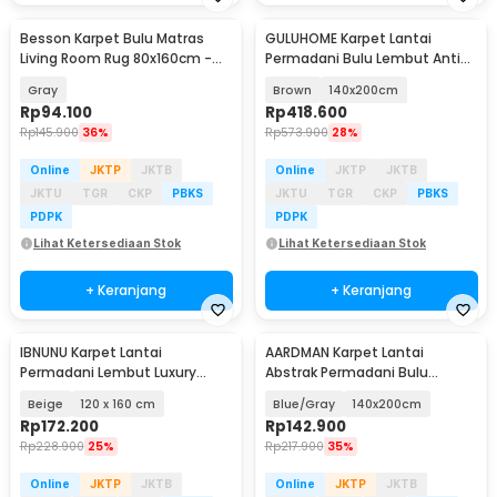
Besson Karpet Bulu Matras
GULUHOME Karpet Lantai
Living Room Rug 80x160cm -
Permadani Bulu Lembut Anti
BS01
Slip Motif Square - GH02
Gray
Brown
140x200cm
Rp
94.100
Rp
418.600
Rp
145.900
36%
Rp
573.900
28%
Online
JKTP
JKTB
Online
JKTP
JKTB
JKTU
TGR
CKP
PBKS
JKTU
TGR
CKP
PBKS
PDPK
PDPK
Lihat Ketersediaan Stok
Lihat Ketersediaan Stok
+ Keranjang
+ Keranjang
IBNUNU Karpet Lantai
AARDMAN Karpet Lantai
Permadani Lembut Luxury
Abstrak Permadani Bulu
Velvet Carpet - IB19
Lembut Abstract Carpet -
Beige
120 x 160 cm
Blue/Gray
140x200cm
BQ001
Rp
172.200
Rp
142.900
Rp
228.900
25%
Rp
217.900
35%
Online
JKTP
JKTB
Online
JKTP
JKTB