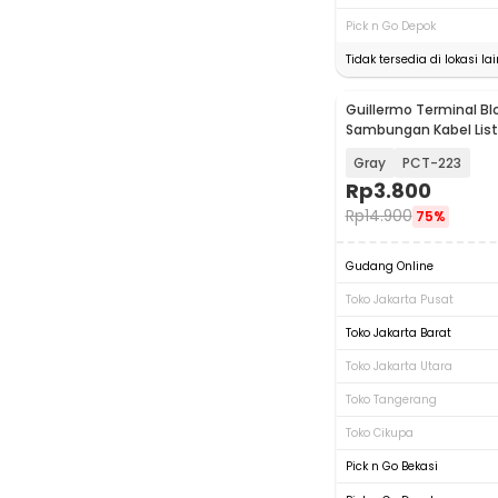
Pick n Go Depok
Tidak tersedia di lokasi lai
Guillermo Terminal Bl
Sambungan Kabel Listr
GTB6
Gray
PCT-223
Rp
3.800
Rp
14.900
75%
Gudang Online
Toko Jakarta Pusat
Toko Jakarta Barat
Toko Jakarta Utara
Toko Tangerang
Toko Cikupa
Pick n Go Bekasi