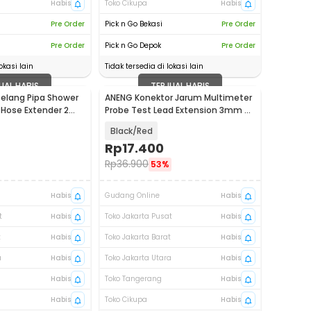
Habis
Toko Cikupa
Habis
Pre Order
Pick n Go Bekasi
Pre Order
Pre Order
Pick n Go Depok
Pre Order
okasi lain
Tidak tersedia di lokasi lain
UAL HABIS
TERJUAL HABIS
Selang Pipa Shower
ANENG Konektor Jarum Multimeter
 Hose Extender 2
Probe Test Lead Extension 3mm 2
PCS - PT2003
Black/Red
Rp
17.400
Rp
36.900
53%
Habis
Gudang Online
Habis
t
Habis
Toko Jakarta Pusat
Habis
t
Habis
Toko Jakarta Barat
Habis
a
Habis
Toko Jakarta Utara
Habis
Habis
Toko Tangerang
Habis
Habis
Toko Cikupa
Habis