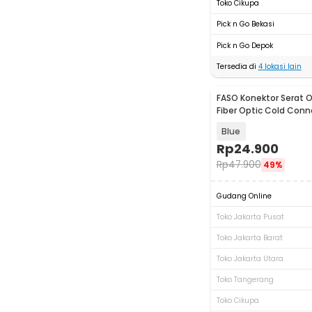
Toko Cikupa
Pick n Go Bekasi
Pick n Go Depok
Tersedia di
4
lokasi lain
FASO Konektor Serat O
Fiber Optic Cold Conn
- FS-10
Blue
Rp
24.900
Rp
47.900
49%
Gudang Online
Toko Jakarta Pusat
Toko Jakarta Barat
Toko Jakarta Utara
Toko Tangerang
Toko Cikupa