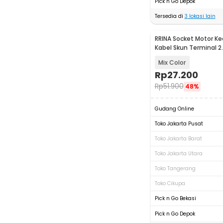
Pick n Go Depok
Tersedia di
3
lokasi lain
RRINA Socket Motor Kec
Kabel Skun Terminal 
PCS - RR20
Mix Color
Rp
27.200
Rp
51.900
48%
Gudang Online
Toko Jakarta Pusat
Toko Jakarta Barat
Toko Jakarta Utara
Toko Tangerang
Toko Cikupa
Pick n Go Bekasi
Pick n Go Depok