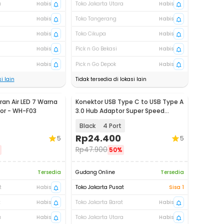
a
Habis
Toko Jakarta Utara
Habis
Habis
Toko Tangerang
Habis
Habis
Toko Cikupa
Habis
Habis
Pick n Go Bekasi
Habis
Habis
Pick n Go Depok
Habis
i lain
Tidak tersedia di lokasi lain
ran Air LED 7 Warna
Konektor USB Type C to USB Type A
or - WH-F03
3.0 Hub Adaptor Super Speed
5Gbps - RXD-103U3
Black
4 Port
Rp
24.400
5
5
Rp
47.900
50%
Tersedia
Gudang Online
Tersedia
t
Habis
Toko Jakarta Pusat
Sisa 1
t
Habis
Toko Jakarta Barat
Habis
a
Habis
Toko Jakarta Utara
Habis