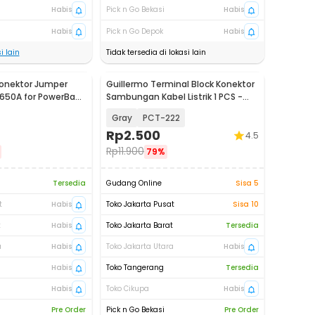
Habis
Pick n Go Bekasi
Habis
Habis
Pick n Go Depok
Habis
i lain
Tidak tersedia di lokasi lain
Konektor Jumper
Guillermo Terminal Block Konektor
5 650A for PowerBank
Sambungan Kabel Listrik 1 PCS -
0
GTB6
Gray
PCT-222
Rp
2.500
4.5
Rp
11.900
79%
Tersedia
Gudang Online
Sisa 5
t
Habis
Toko Jakarta Pusat
Sisa 10
t
Habis
Toko Jakarta Barat
Tersedia
a
Habis
Toko Jakarta Utara
Habis
Habis
Toko Tangerang
Tersedia
Habis
Toko Cikupa
Habis
Pre Order
Pick n Go Bekasi
Pre Order