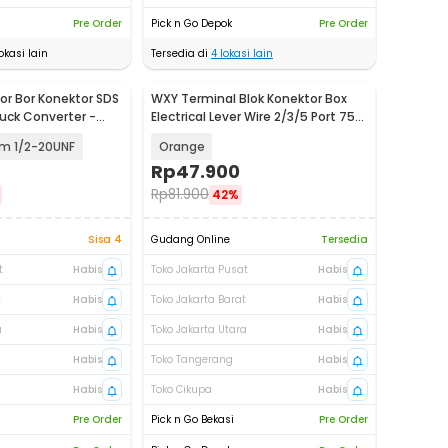
Pre Order
Pick n Go Depok
Pre Order
okasi lain
Tersedia di
4
lokasi lain
r Bor Konektor SDS
WXY Terminal Blok Konektor Box
huck Converter -
Electrical Lever Wire 2/3/5 Port 75
PCS - WX-75
m 1/2-20UNF
Orange
Rp
47.900
Rp
81.900
42%
Sisa 4
Gudang Online
Tersedia
t
Habis
Toko Jakarta Pusat
Habis
t
Habis
Toko Jakarta Barat
Habis
a
Habis
Toko Jakarta Utara
Habis
Habis
Toko Tangerang
Habis
Habis
Toko Cikupa
Habis
Pre Order
Pick n Go Bekasi
Pre Order