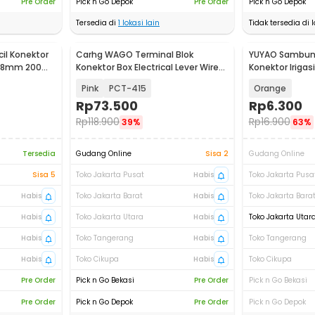
Pre Order
Pick n Go Depok
Pre Order
Pick n Go Depok
Tersedia di
1
lokasi lain
Tidak tersedia di l
il Konektor
Carhg WAGO Terminal Blok
YUYAO Sambung
2.8mm 200
Konektor Box Electrical Lever Wire
Konektor Iriga
4/5 50 PCS
Inch - YY811
Pink
PCT-415
Orange
Rp
73.500
Rp
6.300
Rp
118.900
Rp
16.900
39%
63%
Tersedia
Gudang Online
Sisa 2
Gudang Online
Sisa 5
Toko Jakarta Pusat
Habis
Toko Jakarta Pusa
Habis
Toko Jakarta Barat
Habis
Toko Jakarta Bara
Habis
Toko Jakarta Utara
Habis
Toko Jakarta Utar
Habis
Toko Tangerang
Habis
Toko Tangerang
Habis
Toko Cikupa
Habis
Toko Cikupa
Pre Order
Pick n Go Bekasi
Pre Order
Pick n Go Bekasi
Pre Order
Pick n Go Depok
Pre Order
Pick n Go Depok