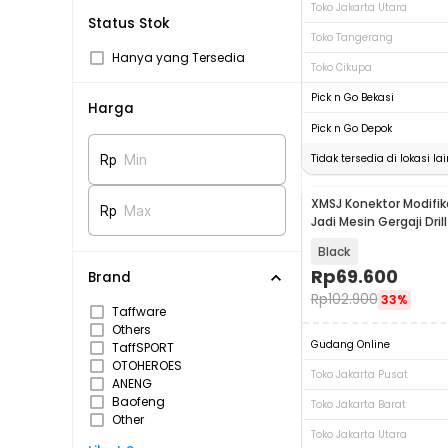
Toko Jakarta Utara
Status Stok
Toko Tangerang
Hanya yang Tersedia
Toko Cikupa
Pick n Go Bekasi
Harga
Pick n Go Depok
Tidak tersedia di lokasi lai
Rp
Min
XMSJ Konektor Modifikas
Rp
Max
Jadi Mesin Gergaji Dril
E14968
Black
Rp
69.600
Brand
Rp
102.900
33%
Taffware
Others
Gudang Online
TaffSPORT
OTOHEROES
Toko Jakarta Pusat
ANENG
Baofeng
Toko Jakarta Barat
Other
Toko Jakarta Utara