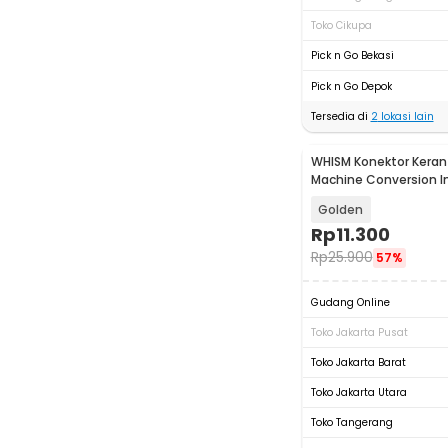
Toko Cikupa
Pick n Go Bekasi
Pick n Go Depok
Tersedia di
2
lokasi lain
WHISM Konektor Keran
Machine Conversion In
JM009
Golden
Rp
11.300
Rp
25.900
57%
Gudang Online
Toko Jakarta Pusat
Toko Jakarta Barat
Toko Jakarta Utara
Toko Tangerang