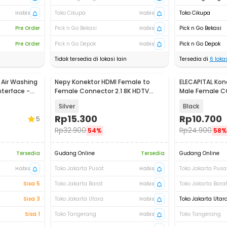
Habis
Toko Cikupa
Habis
Toko Cikupa
Pre Order
Pick n Go Bekasi
Habis
Pick n Go Bekasi
Pre Order
Pick n Go Depok
Habis
Pick n Go Depok
Tidak tersedia di lokasi lain
Tersedia di
6
lokas
 Air Washing
Nepy Konektor HDMI Female to
ELECAPITAL Kon
terface -
Female Connector 2.1 8K HDTV
Male Female CCT
Aluminium - NP-210
- EC5
Silver
Black
Rp
15.300
Rp
10.700
5
Rp
32.900
Rp
24.900
54%
58%
Tersedia
Gudang Online
Tersedia
Gudang Online
Habis
Toko Jakarta Pusat
Habis
Toko Jakarta Pusa
Sisa 5
Toko Jakarta Barat
Habis
Toko Jakarta Bara
Sisa 3
Toko Jakarta Utara
Habis
Toko Jakarta Utar
Sisa 1
Toko Tangerang
Habis
Toko Tangerang