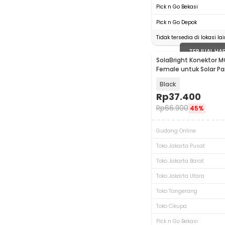
Pick n Go Bekasi
Pick n Go Depok
Tidak tersedia di lokasi lai
TERJUAL HA
SolaBright Konektor 
Female untuk Solar Pa
Pasang
Black
Rp
37.400
Rp
66.900
45%
Gudang Online
Toko Jakarta Pusat
Toko Jakarta Barat
Toko Jakarta Utara
Toko Tangerang
Toko Cikupa
Pick n Go Bekasi