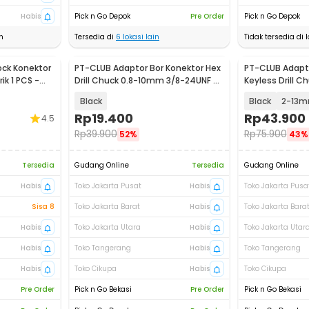
Habis
Pick n Go Depok
Pre Order
Pick n Go Depok
n
Tersedia di
6
lokasi lain
Tidak tersedia di l
ock Konektor
PT-CLUB Adaptor Bor Konektor Hex
PT-CLUB Adapto
ik 1 PCS -
Drill Chuck 0.8-10mm 3/8-24UNF -
Keyless Drill C
PC2
MC9
Black
Black
2-13m
Rp
19.400
Rp
43.900
4.5
Rp
39.900
Rp
75.900
52%
43%
Tersedia
Gudang Online
Tersedia
Gudang Online
Habis
Toko Jakarta Pusat
Habis
Toko Jakarta Pusa
Sisa 8
Toko Jakarta Barat
Habis
Toko Jakarta Bara
Habis
Toko Jakarta Utara
Habis
Toko Jakarta Utar
Habis
Toko Tangerang
Habis
Toko Tangerang
Habis
Toko Cikupa
Habis
Toko Cikupa
Pre Order
Pick n Go Bekasi
Pre Order
Pick n Go Bekasi