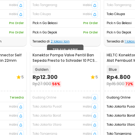
Habis
Toko Tangerang
Habis
Toko Tangerang
Habis
Toko Cikupa
Habis
Toko Cikupa
Pre Order
Pick n Go Bekasi
Pre Order
Pick n Go Bekasi
Pre Order
Pick n Go Depok
Pre Order
Pick n Go Depok
n
Tersedia di
2
lokasi lain
Tersedia di
1
lokasi
TERJUAL HABIS
nector Self
Konektor Pompa Valve Pentil Ban
HELTC Konektor
 Pin 22mm
Sepeda Presta to Schrader 10 PCS -
Alat Pembuat 
EV23
JM2
Golden
Blue
Rp
12.300
Rp
4.800
5
5
Rp
27.900
Rp
16.900
56%
72%
Tersedia
Gudang Online
Habis
Gudang Online
Habis
Toko Jakarta Pusat
Habis
Toko Jakarta Pusa
Habis
Toko Jakarta Barat
Habis
Toko Jakarta Bara
Habis
Toko Jakarta Utara
Habis
Toko Jakarta Utar
Habis
Toko Tangerang
Habis
Toko Tangerang