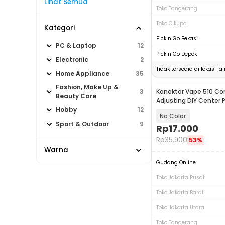
Lihat Semua
Toko Tangerang
Toko Cikupa
Kategori
Pick n Go Bekasi
PC & Laptop
12
Pick n Go Depok
Electronic
2
Tidak tersedia di lokasi lai
Home Appliance
35
Fashion, Make Up &
Konektor Vape 510 Con
3
Beauty Care
Adjusting DIY Center
Hobby
12
No Color
Sport & Outdoor
9
Rp
17.000
Rp
35.900
53%
Warna
Gudang Online
Toko Jakarta Pusat
Toko Jakarta Barat
Toko Jakarta Utara
Toko Tangerang