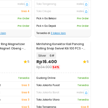
Habis
Toko Tangerang
Habis
Sisa 4
Toko Cikupa
Habis
Pre Order
Pick n Go Bekasi
Pre Order
Pre Order
Pick n Go Depok
Pre Order
 lain
Tersedia di
3
lokasi lain
 Ring Magnetizer
Minfishing Konektor Kail Pancing
Magnet Obeng -
Rolling Snap Swivel Kili 100 PCS -
YH12
Silver
6#
Rp
16.400
5
5
Rp
34.900
54%
Tersedia
Gudang Online
Tersedia
t
Sisa 3
Toko Jakarta Pusat
Tersedia
t
Sisa 6
Toko Jakarta Barat
Habis
a
Sisa 3
Toko Jakarta Utara
Tersedia
Sisa 5
Toko Tangerang
Sisa 8