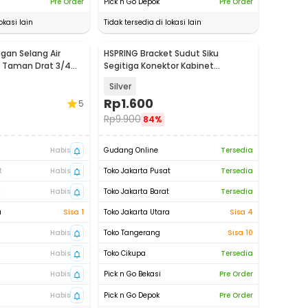
Pre Order
Pick n Go Depok
Pre Order
okasi lain
Tidak tersedia di lokasi lain
an Selang Air
HSPRING Bracket Sudut Siku
si Taman Drat 3/4
Segitiga Konektor Kabinet
Stainless Steel - HP-201
Silver
Rp
1.600
5
Rp
9.900
84%
Habis
Gudang Online
Tersedia
t
Habis
Toko Jakarta Pusat
Tersedia
t
Habis
Toko Jakarta Barat
Tersedia
a
Sisa 1
Toko Jakarta Utara
Sisa 4
Habis
Toko Tangerang
Sisa 10
Habis
Toko Cikupa
Tersedia
Habis
Pick n Go Bekasi
Pre Order
Habis
Pick n Go Depok
Pre Order