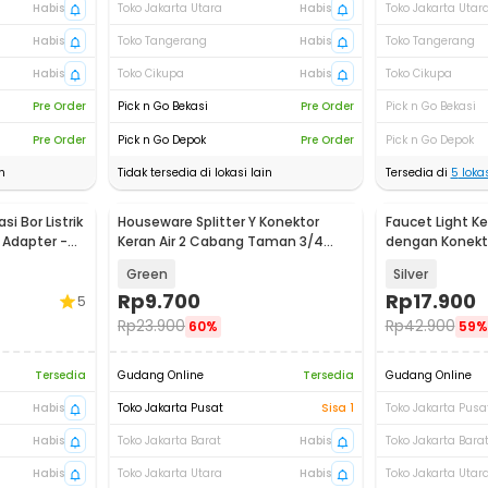
Habis
Toko Jakarta Utara
Habis
Toko Jakarta Utar
Habis
Toko Tangerang
Habis
Toko Tangerang
Habis
Toko Cikupa
Habis
Toko Cikupa
Pre Order
Pick n Go Bekasi
Pre Order
Pick n Go Bekasi
Pre Order
Pick n Go Depok
Pre Order
Pick n Go Depok
n
Tidak tersedia di lokasi lain
Tersedia di
5
lokas
i Bor Listrik
Houseware Splitter Y Konektor
Faucet Light Ke
l Adapter -
Keran Air 2 Cabang Taman 3/4
dengan Konekt
Inch - HSR-34
Green
Silver
Rp
9.700
Rp
17.900
5
Rp
23.900
Rp
42.900
60%
59%
Tersedia
Gudang Online
Tersedia
Gudang Online
Habis
Toko Jakarta Pusat
Sisa 1
Toko Jakarta Pusa
Habis
Toko Jakarta Barat
Habis
Toko Jakarta Bara
Habis
Toko Jakarta Utara
Habis
Toko Jakarta Utar