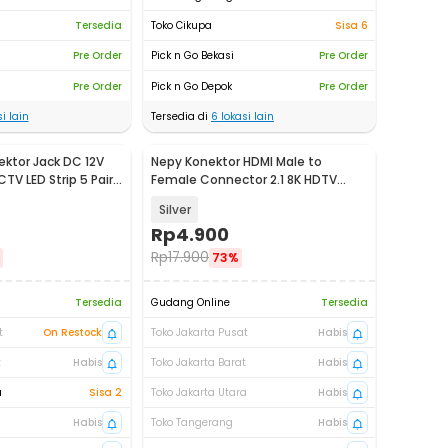
Tersedia
Toko Cikupa
Sisa 6
Pre Order
Pick n Go Bekasi
Pre Order
Pre Order
Pick n Go Depok
Pre Order
i lain
Tersedia di
6
lokasi lain
ektor Jack DC 12V
Nepy Konektor HDMI Male to
V LED Strip 5 Pair
Female Connector 2.1 8K HDTV
Aluminium - NP-211
Silver
Rp
4.900
Rp
17.900
73%
Tersedia
Gudang Online
Tersedia
t
On Restock
Toko Jakarta Pusat
Habis
t
Habis
Toko Jakarta Barat
Habis
a
Sisa 2
Toko Jakarta Utara
Habis
Habis
Toko Tangerang
Habis