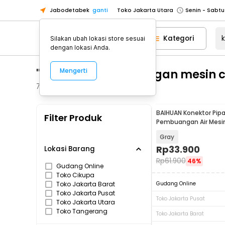
Jabodetabek
ganti
Toko Jakarta Utara
Toko Tangerang
Kategori
Silakan ubah lokasi store sesuai
Toko Cikupa
dengan lokasi Anda.
Pick n Go Jakarta Barat
Senin - J
"konektor pembuangan mesin c
Mengerti
Pick n Go Bekasi
Senin - Jumat (08
Pick n Go Depok
Senin - Jumat (08
73
Produk
Toko Jakarta Pusat
Senin - Sabtu
BAIHUAN Konektor Pip
Filter Produk
Toko Jakarta Barat
Senin - Sabtu
Pembuangan Air Mesin
Drain Trap 2 PCS - BN
Toko Jakarta Utara
Gray
Toko Tangerang
Rp
33.900
Lokasi Barang
Rp
61.900
46%
Toko Cikupa
Gudang Online
Toko Cikupa
Pick n Go Jakarta Barat
Senin - J
Toko Jakarta Barat
Gudang Online
Pick n Go Bekasi
Senin - Jumat (08
Toko Jakarta Pusat
Toko Jakarta Pusat
Toko Jakarta Utara
Pick n Go Depok
Senin - Jumat (08
Toko Tangerang
Toko Jakarta Barat