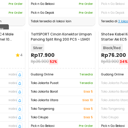
Pre Order
Pick n Go Bekasi
Pre Order
Pick n Go Bekasi
Pre Order
Pick n Go Depok
Pre Order
Pick n Go Depok
n
Tidak tersedia di lokasi lain
Tersedia di
3
lokas
BIS
MC4 Male
TaffSPORT Cincin Konektor Umpan
Shotee Kabel 
nel 10
Pancing Split Ring 200 PCS - LSH01
Starter Aki EC
Jumper - BS10
Silver
Black/Red
Rp
17.900
Rp
76.200
4
Rp
36.900
Rp
113.900
52%
34%
Habis
Gudang Online
Tersedia
Gudang Online
Habis
Toko Jakarta Pusat
Tersedia
Toko Jakarta Pusa
Habis
Toko Jakarta Barat
Sisa 5
Toko Jakarta Bara
Habis
Toko Jakarta Utara
Sisa 10
Toko Jakarta Utar
Habis
Toko Tangerang
Sisa 5
Toko Tangerang
Habis
Toko Cikupa
Sisa 5
Toko Cikupa
Habis
Pick n Go Bekasi
Pre Order
Pick n Go Bekasi