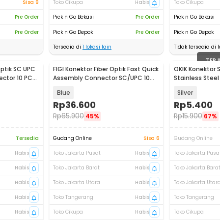
Sisa 9
Toko Cikupa
Habis
Toko Cikupa
Pre Order
Pick n Go Bekasi
Pre Order
Pick n Go Bekasi
Pre Order
Pick n Go Depok
Pre Order
Pick n Go Depok
Tersedia di
1
lokasi lain
Tidak tersedia di l
TERJ
ptik SC UPC
FIGI Konektor Fiber Optik Fast Quick
OKIK Konektor 
ector 10 PCS
Assembly Connector SC/UPC 10
Stainless Steel
PCS - FG010
PCS - OK2
Blue
Silver
Rp
36.600
Rp
5.400
Rp
65.900
Rp
15.900
45%
67%
Tersedia
Gudang Online
Sisa 6
Gudang Online
Habis
Toko Jakarta Pusat
Habis
Toko Jakarta Pusa
Habis
Toko Jakarta Barat
Habis
Toko Jakarta Bara
Habis
Toko Jakarta Utara
Habis
Toko Jakarta Utar
Habis
Toko Tangerang
Habis
Toko Tangerang
Habis
Toko Cikupa
Habis
Toko Cikupa