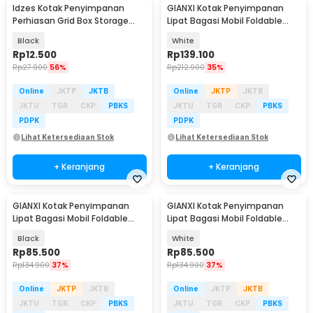
Idzes Kotak Penyimpanan
GIANXI Kotak Penyimpanan
Perhiasan Grid Box Storage
Lipat Bagasi Mobil Foldable
Organizer 24 Slot - INU113
Storage Box 56L - G-560
Black
White
Rp
12.500
Rp
139.100
Rp
27.900
56%
Rp
212.900
35%
Online
JKTP
JKTB
Online
JKTP
JKTB
JKTU
TGR
CKP
PBKS
JKTU
TGR
CKP
PBKS
PDPK
PDPK
Lihat Ketersediaan Stok
Lihat Ketersediaan Stok
+ Keranjang
+ Keranjang
GIANXI Kotak Penyimpanan
GIANXI Kotak Penyimpanan
Lipat Bagasi Mobil Foldable
Lipat Bagasi Mobil Foldable
Storage Box 30 L - G-300
Storage Box 30 L - G-300
Black
White
Rp
85.500
Rp
85.500
Rp
134.900
37%
Rp
134.900
37%
Online
JKTP
JKTB
Online
JKTP
JKTB
JKTU
TGR
CKP
PBKS
JKTU
TGR
CKP
PBKS