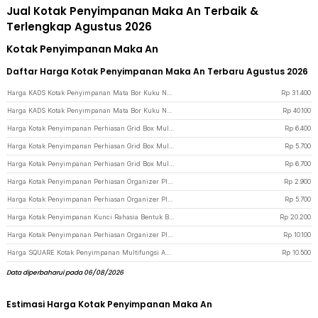
Jual Kotak Penyimpanan Maka An Terbaik &
Terlengkap Agustus 2026
Kotak Penyimpanan Maka An
Daftar Harga Kotak Penyimpanan Maka An Terbaru Agustus 2026
Harga KADS Kotak Penyimpanan Mata Bor Kuku Nail Drill Art Bit Box 25 Slot - KDS-25 - Black
Rp
31.400
Harga KADS Kotak Penyimpanan Mata Bor Kuku Nail Drill Art Bit Box 25 Slot - KDS-25 - Silver
Rp
40.100
Harga Kotak Penyimpanan Perhiasan Grid Box Multifunction Organizer 24 Slot - J13/J24 - Transparent
Rp
6.400
Harga Kotak Penyimpanan Perhiasan Grid Box Multifunction Organizer 15 Slot - J13/J24 - Transparent
Rp
5.700
Harga Kotak Penyimpanan Perhiasan Grid Box Multifunction Organizer 13 Slot - J13/J24 - Transparent
Rp
6.700
Harga Kotak Penyimpanan Perhiasan Organizer Plastic Jewelry Box - J-4 - Transparent
Rp
2.900
Harga Kotak Penyimpanan Perhiasan Organizer Plastic Jewelry Box 15 Grid - AL85 - Transparent
Rp
5.700
Harga Kotak Penyimpanan Kunci Rahasia Bentuk Batu Hidden Key Box - B0521 - Gray
Rp
20.200
Harga Kotak Penyimpanan Perhiasan Organizer Plastic Jewelry Box 18 Grid - AL85 - Transparent
Rp
10.100
Harga SQUARE Kotak Penyimpanan Multifungsi Adjustable Grid Box 24 Slot - J24D - Transparent
Rp
10.500
Data diperbaharui pada 06/08/2026
Estimasi Harga Kotak Penyimpanan Maka An