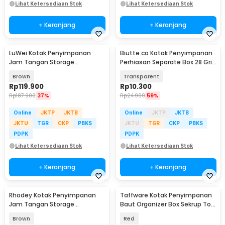
Lihat Ketersediaan Stok
Lihat Ketersediaan Stok
+ Keranjang
+ Keranjang
LuWei Kotak Penyimpanan
Biutte.co Kotak Penyimpanan
Jam Tangan Storage
Perhiasan Separate Box 28 Grid
Organizer Watch Box 6 Grid -
- SN-14
Brown
Transparent
SKW147
Rp
119.900
Rp
10.300
Rp
187.900
37%
Rp
24.900
59%
Online
JKTP
JKTB
Online
JKTP
JKTB
JKTU
TGR
CKP
PBKS
JKTU
TGR
CKP
PBKS
PDPK
PDPK
Lihat Ketersediaan Stok
Lihat Ketersediaan Stok
+ Keranjang
+ Keranjang
Rhodey Kotak Penyimpanan
Taffware Kotak Penyimpanan
Jam Tangan Storage
Baut Organizer Box Sekrup Tool
Organizer Watch 12 Grid -
Box 4 Slot - INU115
Brown
Red
SKW154-FG