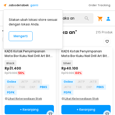
Jabodetabek
ganti
Order Tracking
Silakan ubah lokasi store sesuai
dengan lokasi Anda.
"kotak penyimpanan maka an"
215
Produk
Mengerti
Filter
Urutkan
KADS Kotak Penyimpanan
KADS Kotak Penyimpanan
Mata Bor Kuku Nail Drill Art Bit
Mata Bor Kuku Nail Drill Art Bit
Box 25 Slot - KDS-25
Box 25 Slot - KDS-25
Black
Silver
Rp
31.400
Rp
40.100
Rp
70.900
56%
Rp
70.900
44%
Online
JKTP
JKTB
Online
JKTP
JKTB
JKTU
TGR
CKP
PBKS
JKTU
TGR
CKP
PBKS
PDPK
PDPK
Lihat Ketersediaan Stok
Lihat Ketersediaan Stok
+ Keranjang
+ Keranjang