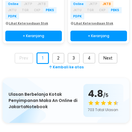
Online
JKTP
JKTB
Online
JKTP
JKTB
JKTU
TGR
CKP
PBKS
JKTU
TGR
CKP
PBKS
PDPK
PDPK
Lihat Ketersediaan Stok
Lihat Ketersediaan Stok
+ Keranjang
+ Keranjang
Prev
1
2
3
4
Next
Kembali ke atas
4.8
Ulasan Berbelanja Kotak
/5
Penyimpanan Maka An Online di
JakartaNotebook
703
Total Ulasan