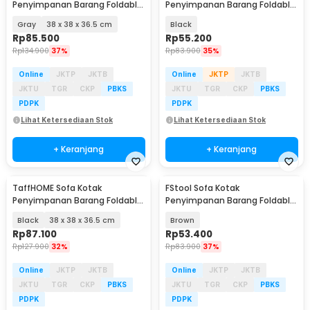
Penyimpanan Barang Foldable
Penyimpanan Barang Foldable
Storage Box - L1705
Storage 30x30x30cm - CI070
Gray
38 x 38 x 36.5 cm
Black
Rp
85.500
Rp
55.200
Rp
134.900
37%
Rp
83.900
35%
Online
JKTP
JKTB
Online
JKTP
JKTB
JKTU
TGR
CKP
PBKS
JKTU
TGR
CKP
PBKS
PDPK
PDPK
Lihat Ketersediaan Stok
Lihat Ketersediaan Stok
+ Keranjang
+ Keranjang
TaffHOME Sofa Kotak
FStool Sofa Kotak
Penyimpanan Barang Foldable
Penyimpanan Barang Foldable
Container - LH962
Storage 30x30x30cm - CI070
Black
38 x 38 x 36.5 cm
Brown
Rp
87.100
Rp
53.400
Rp
127.900
32%
Rp
83.900
37%
Online
JKTP
JKTB
Online
JKTP
JKTB
JKTU
TGR
CKP
PBKS
JKTU
TGR
CKP
PBKS
PDPK
PDPK