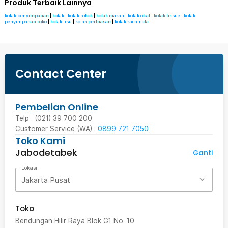
Produk Terbaik Lainnya
kotak penyimpanan
|
kotak
|
kotak rokok
|
kotak makan
|
kotak obat
|
kotak tissue
|
kotak
penyimpanan roko
|
kotak tisu
|
kotak perhiasan
|
kotak kacamata
Contact Center
Pembelian Online
Telp : (021) 39 700 200
Customer Service (WA) :
0899 721 7050
Toko Kami
Jabodetabek
Ganti
Lokasi
Jakarta Pusat
Toko
Bendungan Hilir Raya Blok G1 No. 10