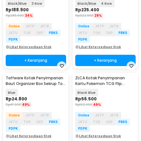
PU Storage Box - KK-20
PU Storage Box - KK-20
Black/Blue
3 Row
Black/Blue
4 Row
Rp
188.900
Rp
235.400
Rp
285.900
34%
Rp
322.900
28%
Online
JKTP
JKTB
Online
JKTP
JKTB
JKTU
TGR
CKP
PBKS
JKTU
TGR
CKP
PBKS
PDPK
PDPK
Lihat Ketersediaan Stok
Lihat Ketersediaan Stok
+ Keranjang
+ Keranjang
Taffware Kotak Penyimpanan
ZLCA Kotak Penyimpanan
Baut Organizer Box Sekrup Tool
Kartu Pokemon TCG Flip
Box 4 Slot - INU115
Magnetic Leather 100Slot - KK-
Blue
Black Blue
15
Rp
24.800
Rp
56.500
Rp
47.900
49%
Rp
102.900
46%
Online
JKTP
JKTB
Online
JKTP
JKTB
JKTU
TGR
CKP
PBKS
JKTU
TGR
CKP
PBKS
PDPK
PDPK
Lihat Ketersediaan Stok
Lihat Ketersediaan Stok