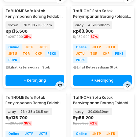
TaffHOME Sofa Kotak
TaffHOME Sofa Kotak
Penyimpanan Barang Foldable
Penyimpanan Barang Foldable
Storage Container - H031
Storage Box - L170
Brown
76 x 38 x 36.5 cm
Gray
48x30x30cm
Rp
135.500
Rp
83.900
Rp
207.900
35%
Rp
132.900
37%
Online
JKTP
JKTB
Online
JKTP
JKTB
JKTU
TGR
CKP
PBKS
JKTU
TGR
CKP
PBKS
PDPK
PDPK
Lihat Ketersediaan Stok
Lihat Ketersediaan Stok
+ Keranjang
+ Keranjang
TaffHOME Sofa Kotak
TaffHOME Sofa Kotak
Penyimpanan Barang Foldable
Penyimpanan Barang Foldable
Storage Box - L1705
Storage Box - L170
Gray
76 x 38 x 36.5 cm
Gray
30x30x30cm
Rp
135.700
Rp
55.200
Rp
207.900
35%
Rp
93.900
42%
Online
JKTP
JKTB
Online
JKTP
JKTB