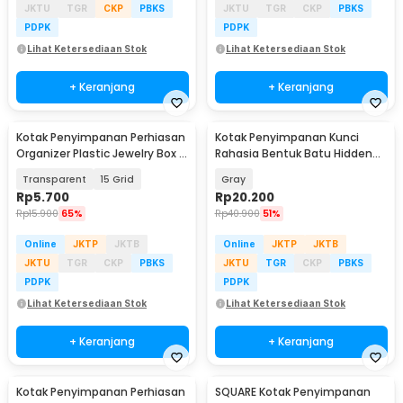
JKTU
TGR
CKP
PBKS
JKTU
TGR
CKP
PBKS
PDPK
PDPK
Lihat Ketersediaan Stok
Lihat Ketersediaan Stok
+ Keranjang
+ Keranjang
Kotak Penyimpanan Perhiasan
Kotak Penyimpanan Kunci
Organizer Plastic Jewelry Box -
Rahasia Bentuk Batu Hidden
AL85
Key Box - B0521
Transparent
15 Grid
Gray
Rp
5.700
Rp
20.200
Rp
15.900
65%
Rp
40.900
51%
Online
JKTP
JKTB
Online
JKTP
JKTB
JKTU
TGR
CKP
PBKS
JKTU
TGR
CKP
PBKS
PDPK
PDPK
Lihat Ketersediaan Stok
Lihat Ketersediaan Stok
+ Keranjang
+ Keranjang
Kotak Penyimpanan Perhiasan
SQUARE Kotak Penyimpanan