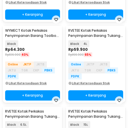
Lihat Ketersediaan Stok
Lihat Ketersediaan Stok
+ Keranjang
+ Keranjang
WYMECT Kotak Perkakas
RVETEE Kotak Perkakas
Penyimpanan Barang Toolbox
Penyimpanan Barang Tukang
Hard Case 30x14x19cm - WY-
Toolbox Hard Case - RV-50
Black
Black
4L
05
Rp
64.300
Rp
59.900
Rp
106.900
40%
Rp
166.900
65%
Online
JKTP
JKTB
Online
JKTP
JKTB
JKTU
TGR
CKP
PBKS
JKTU
TGR
CKP
PBKS
PDPK
PDPK
Lihat Ketersediaan Stok
Lihat Ketersediaan Stok
+ Keranjang
+ Keranjang
RVETEE Kotak Perkakas
RVETEE Kotak Perkakas
Penyimpanan Barang Tukang
Penyimpanan Barang Tukang
Toolbox Hard Case - RV-50
Toolbox Hard Case - RV-50
Black
6.5L
Black
15L