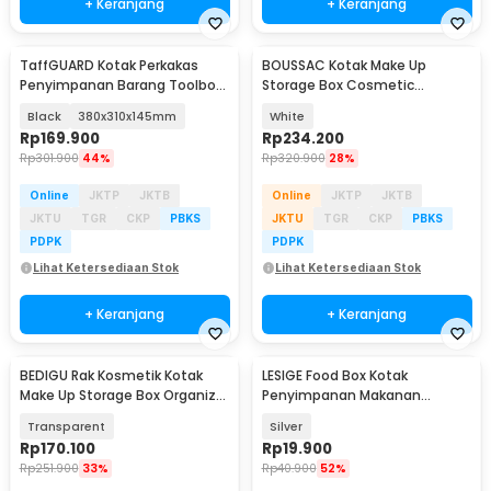
+ Keranjang
+ Keranjang
TaffGUARD Kotak Perkakas
BOUSSAC Kotak Make Up
Penyimpanan Barang Toolbox
Storage Box Cosmetic
Hardcase - TH57
Organizer Dustproof - 3028
Black
380x310x145mm
White
Rp
169.900
Rp
234.200
Rp
301.900
44%
Rp
320.900
28%
Online
JKTP
JKTB
Online
JKTP
JKTB
JKTU
TGR
CKP
PBKS
JKTU
TGR
CKP
PBKS
PDPK
PDPK
Lihat Ketersediaan Stok
Lihat Ketersediaan Stok
+ Keranjang
+ Keranjang
BEDIGU Rak Kosmetik Kotak
LESIGE Food Box Kotak
Make Up Storage Box Organizer
Penyimpanan Makanan
3 Layer - BD3
Stainless Steel 201 - LG-201
Transparent
Silver
Rp
170.100
Rp
19.900
Rp
251.900
33%
Rp
40.900
52%