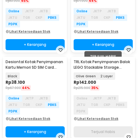
Rp
61.900
45%
Rp
71.900
44%
Online
JKTP
JKTB
Online
JKTP
JKTB
JKTU
TGR
CKP
PBKS
JKTU
TGR
CKP
PBKS
PDPK
PDPK
Lihat Ketersediaan Stok
Lihat Ketersediaan Stok
+ Keranjang
+ Keranjang
TERJUAL HABIS
Desiontal Kotak Penyimpanan
TRL Kotak Penyimpanan Balok
Kartu Memori SD SIM Card
LEGO Stackable Storage
Holder Waterproof - LP-E8
Container - TR-6T
Black
Olive Green
2 Layer
Rp
38.100
Rp
142.000
Rp
67.900
44%
Rp
215.900
35%
Online
JKTP
JKTB
Online
JKTP
JKTB
JKTU
TGR
CKP
PBKS
JKTU
TGR
CKP
PBKS
PDPK
PDPK
Lihat Ketersediaan Stok
Lihat Ketersediaan Stok
+ Keranjang
Terjual Habis