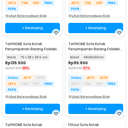
JKTU
TGR
CKP
PBKS
JKTU
TGR
CKP
PBKS
PDPK
PDPK
Lihat Ketersediaan Stok
Lihat Ketersediaan Stok
+ Keranjang
+ Keranjang
TaffHOME Sofa Kotak
TaffHOME Sofa Kotak
Penyimpanan Barang Foldable
Penyimpanan Barang Foldable
Container - LH962
Storage Box - L170
Black
76 x 38 x 36.5 cm
Black
48x30x30cm
Rp
135.500
Rp
90.600
Rp
207.900
35%
Rp
141.900
37%
Online
JKTP
JKTB
Online
JKTP
JKTB
JKTU
TGR
CKP
PBKS
JKTU
TGR
CKP
PBKS
PDPK
PDPK
Lihat Ketersediaan Stok
Lihat Ketersediaan Stok
+ Keranjang
+ Keranjang
TaffHOME Sofa Kotak
FStool Sofa Kotak