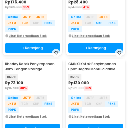
Rp
176.400
Rp
28.400
Rp
269.900
35%
Rp
47.900
41%
Online
JKTP
JKTB
Online
JKTP
JKTB
JKTU
TGR
CKP
PBKS
JKTU
TGR
CKP
PBKS
PDPK
PDPK
Lihat Ketersediaan Stok
Lihat Ketersediaan Stok
+ Keranjang
+ Keranjang
Rhodey Kotak Penyimpanan
GIANXI Kotak Penyimpanan
Jam Tangan Storage
Lipat Bagasi Mobil Foldable
Organizer Watch Box 6 Slot -
Storage Box 56L - G-560
Black
Black
LS-006
Rp
73.100
Rp
130.000
Rp
117.900
38%
Rp
212.900
39%
Online
JKTP
JKTB
Online
JKTP
JKTB
JKTU
TGR
CKP
PBKS
JKTU
TGR
CKP
PBKS
PDPK
PDPK
Lihat Ketersediaan Stok
Lihat Ketersediaan Stok