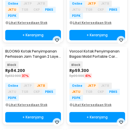
Online
JKTP
JKTB
Online
JKTP
JKTB
JKTU
TGR
CKP
PBKS
JKTU
TGR
CKP
PBKS
PDPK
PDPK
Lihat Ketersediaan Stok
Lihat Ketersediaan Stok
+ Keranjang
+ Keranjang
BLOONG Kotak Penyimpanan
Vorcool Kotak Penyimpanan
Perhiasan Jam Tangan 2 Layer
Bagasi Mobil Portable Car
23x17x8.7cm - ZUZ-006
Storage Box 25 L - VL25
Black
Black
Rp
84.200
Rp
59.300
Rp
132.900
37%
Rp
99.900
41%
Online
JKTP
JKTB
Online
JKTP
JKTB
JKTU
TGR
CKP
PBKS
JKTU
TGR
CKP
PBKS
PDPK
PDPK
Lihat Ketersediaan Stok
Lihat Ketersediaan Stok
+ Keranjang
+ Keranjang