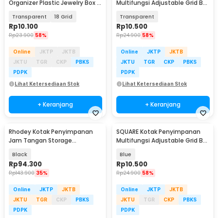
Organizer Plastic Jewelry Box -
Multifungsi Adjustable Grid Box
AL85
24 Slot - J24D
Transparent
18 Grid
Transparent
Rp
10.100
Rp
10.500
Rp
23.900
58%
Rp
24.900
58%
Online
JKTP
JKTB
Online
JKTP
JKTB
JKTU
TGR
CKP
PBKS
JKTU
TGR
CKP
PBKS
PDPK
PDPK
Lihat Ketersediaan Stok
Lihat Ketersediaan Stok
+ Keranjang
+ Keranjang
Rhodey Kotak Penyimpanan
SQUARE Kotak Penyimpanan
Jam Tangan Storage
Multifungsi Adjustable Grid Box
Organizer Luxury 12 Slot - Z-
24 Slot - J24D
Black
Blue
0003
Rp
94.300
Rp
10.500
Rp
143.900
35%
Rp
24.900
58%
Online
JKTP
JKTB
Online
JKTP
JKTB
JKTU
TGR
CKP
PBKS
JKTU
TGR
CKP
PBKS
PDPK
PDPK