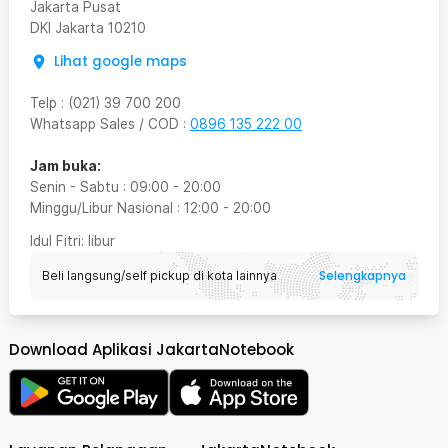
Jakarta Pusat
DKI Jakarta
10210
Lihat google maps
Telp
:
(021) 39 700 200
Whatsapp Sales / COD
:
0896 135 222 00
Jam buka:
Senin - Sabtu
:
09:00
-
20:00
Minggu/Libur Nasional
:
12:00
-
20:00
Idul Fitri
: libur
Selengkapnya
Beli langsung/self pickup di kota lainnya
Download Aplikasi JakartaNotebook