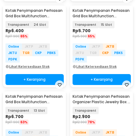
Kotak Penyimpanan Perhiasan
Kotak Penyimpanan Perhiasan
Grid Box Multifunction
Grid Box Multifunction
Organizer - J13/J24
Organizer - J13/J24
Transparent
24 Slot
Transparent
15 Slot
Rp
6.400
Rp
5.700
Rp
17.900
65%
Rp
15.900
65%
Online
JKTP
JKTB
Online
JKTP
JKTB
JKTU
TGR
CKP
PBKS
JKTU
TGR
CKP
PBKS
PDPK
PDPK
Lihat Ketersediaan Stok
Lihat Ketersediaan Stok
+ Keranjang
+ Keranjang
Kotak Penyimpanan Perhiasan
Kotak Penyimpanan Perhiasan
Grid Box Multifunction
Organizer Plastic Jewelry Box -
Organizer - J13/J24
J-4
Transparent
13 Slot
Transparent
Rp
6.700
Rp
2.900
Rp
17.900
63%
Rp
12.900
78%
Online
JKTP
JKTB
Online
JKTP
JKTB