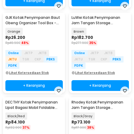
+ Keranjang
+ Keranjang
GJK Kotak Penyimpanan Baut
LuWei Kotak Penyimpanan
Obeng Organizer Tool Box -
Jam Tangan Storage
Z20
Organizer Watch Box 24 Grid -
Orange
Brown
SKT60
Rp
26.200
Rp
182.700
Rp
49.900
48%
Rp
277.900
35%
Online
JKTP
JKTB
Online
JKTP
JKTB
JKTU
TGR
CKP
PBKS
JKTU
TGR
CKP
PBKS
PDPK
PDPK
Lihat Ketersediaan Stok
Lihat Ketersediaan Stok
+ Keranjang
+ Keranjang
DECTHY Kotak Penyimpanan
Rhodey Kotak Penyimpanan
Lipat Bagasi Mobil Foldable
Jam Tangan Storage
Storage Box 30L - P1011
Organizer Watch Box 6 Grid -
Black/Red
Black/Gray
NIE6
Rp
84.100
Rp
73.100
Rp
132.900
37%
Rp
117.900
38%