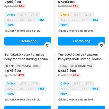
Rp
99.900
Rp
203.100
Rp
204.900
52%
Rp
278.900
28%
Online
JKTP
JKTB
Online
JKTP
JKTB
JKTU
TGR
CKP
PBKS
JKTU
TGR
CKP
PBKS
PDPK
PDPK
Lihat Ketersediaan Stok
Lihat Ketersediaan Stok
+ Keranjang
+ Keranjang
TaffGUARD Kotak Perkakas
TaffGUARD Kotak Perkakas
Penyimpanan Barang Toolbox
Penyimpanan Barang Toolbox
Hardcase - TH57
Hardcase - TH57
Black
268x250x85mm
Black
380x310x115mm
Rp
79.900
Rp
149.900
Rp
135.900
42%
Rp
287.900
48%
Online
JKTP
JKTB
Online
JKTP
JKTB
JKTU
TGR
CKP
PBKS
JKTU
TGR
CKP
PBKS
PDPK
PDPK
Lihat Ketersediaan Stok
Lihat Ketersediaan Stok