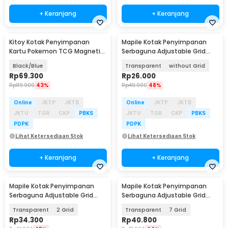
+ Keranjang
+ Keranjang
Kitoy Kotak Penyimpanan
Mapile Kotak Penyimpanan
Kartu Pokemon TCG Magnetic
Serbaguna Adjustable Grid
PU Leather 120 Slot - KK-10
Storage Box - J20D
Black/Blue
Transparent
without Grid
Rp
69.300
Rp
26.000
Rp
119.900
43%
Rp
49.900
48%
Online
JKTP
JKTB
Online
JKTP
JKTB
JKTU
TGR
CKP
PBKS
JKTU
TGR
CKP
PBKS
PDPK
PDPK
Lihat Ketersediaan Stok
Lihat Ketersediaan Stok
+ Keranjang
+ Keranjang
Mapile Kotak Penyimpanan
Mapile Kotak Penyimpanan
Serbaguna Adjustable Grid
Serbaguna Adjustable Grid
Storage Box - J20D
Storage Box - J20D
Transparent
2 Grid
Transparent
7 Grid
Rp
34.300
Rp
40.800