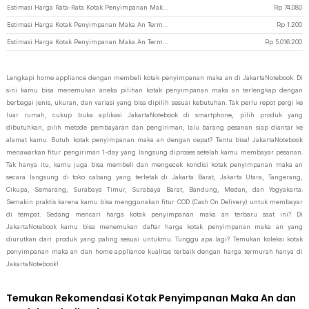
Estimasi Harga Rata-Rata Kotak Penyimpanan Maka An
Rp
74.080
Estimasi Harga Kotak Penyimpanan Maka An Termurah di JakartaNotebook
Rp
1.200
Estimasi Harga Kotak Penyimpanan Maka An Termahal di JakartaNotebook
Rp
5.016.200
Lengkapi home appliance dengan membeli kotak penyimpanan maka an di JakartaNotebook. Di
sini kamu bisa menemukan aneka pilihan kotak penyimpanan maka an terlengkap dengan
berbagai jenis, ukuran, dan variasi yang bisa dipilih sesuai kebutuhan. Tak perlu repot pergi ke
luar rumah, cukup buka aplikasi JakartaNotebook di smartphone, pilih produk yang
dibutuhkan, pilih metode pembayaran dan pengiriman, lalu barang pesanan siap diantar ke
alamat kamu. Butuh kotak penyimpanan maka an dengan cepat? Tentu bisa! JakartaNotebook
menawarkan fitur pengiriman 1-day yang langsung diproses setelah kamu membayar pesanan.
Tak hanya itu, kamu juga bisa membeli dan mengecek kondisi kotak penyimpanan maka an
secara langsung di toko cabang yang terletak di Jakarta Barat, Jakarta Utara, Tangerang,
Cikupa, Semarang, Surabaya Timur, Surabaya Barat, Bandung, Medan, dan Yogyakarta.
Semakin praktis karena kamu bisa menggunakan fitur COD (Cash On Delivery) untuk membayar
di tempat. Sedang mencari harga kotak penyimpanan maka an terbaru saat ini? Di
JakartaNotebook kamu bisa menemukan daftar harga kotak penyimpanan maka an yang
diurutkan dari produk yang paling sesuai untukmu. Tunggu apa lagi? Temukan koleksi kotak
penyimpanan maka an dan home appliance kualitas terbaik dengan harga termurah hanya di
JakartaNotebook!
Temukan Rekomendasi Kotak Penyimpanan Maka An dan