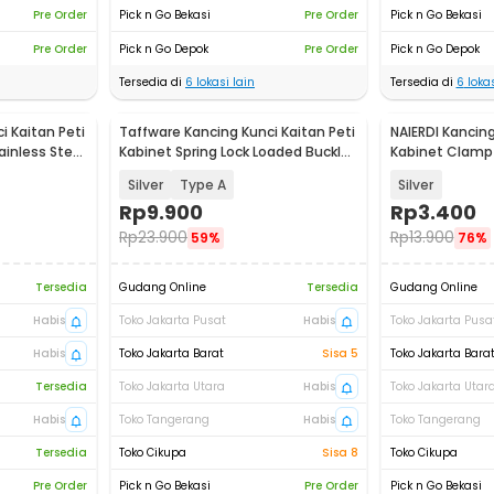
Pre Order
Pick n Go Bekasi
Pre Order
Pick n Go Bekasi
Pre Order
Pick n Go Depok
Pre Order
Pick n Go Depok
Tersedia di
6
lokasi lain
Tersedia di
6
lokas
i Kaitan Peti
Taffware Kancing Kunci Kaitan Peti
NAIERDI Kancing
ainless Steel
Kabinet Spring Lock Loaded Buckle
Kabinet Clamp 
- A3
- J401
Silver
Type A
Silver
Rp
9.900
Rp
3.400
Rp
23.900
Rp
13.900
59%
76%
Tersedia
Gudang Online
Tersedia
Gudang Online
Habis
Toko Jakarta Pusat
Habis
Toko Jakarta Pusa
Habis
Toko Jakarta Barat
Sisa 5
Toko Jakarta Bara
Tersedia
Toko Jakarta Utara
Habis
Toko Jakarta Utar
Habis
Toko Tangerang
Habis
Toko Tangerang
Tersedia
Toko Cikupa
Sisa 8
Toko Cikupa
Pre Order
Pick n Go Bekasi
Pre Order
Pick n Go Bekasi