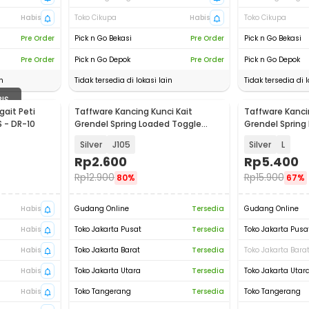
Habis
Toko Cikupa
Habis
Toko Cikupa
Pre Order
Pick n Go Bekasi
Pre Order
Pick n Go Bekasi
Pre Order
Pick n Go Depok
Pre Order
Pick n Go Depok
n
Tidak tersedia di lokasi lain
Tidak tersedia di l
BIS
ait Peti
Taffware Kancing Kunci Kait
Taffware Kancin
S - DR-10
Grendel Spring Loaded Toggle
Grendel Spring 
Latch Hasp - KAK-J
- J107
Silver
J105
Silver
L
Rp
2.600
Rp
5.400
Rp
12.900
Rp
15.900
80%
67%
Habis
Gudang Online
Tersedia
Gudang Online
Habis
Toko Jakarta Pusat
Tersedia
Toko Jakarta Pusa
Habis
Toko Jakarta Barat
Tersedia
Toko Jakarta Bara
Habis
Toko Jakarta Utara
Tersedia
Toko Jakarta Utar
Habis
Toko Tangerang
Tersedia
Toko Tangerang