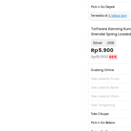
Pick n Go Depok
Tersedia di
6
lokasi lain
Taffware Kancing Kunc
Grendel Spring Loade
Latch Hasp - KAK-J
Silver
J108
Rp
5.900
Rp
16.900
66%
Gudang Online
Toko Jakarta Pusat
Toko Jakarta Barat
Toko Jakarta Utara
Toko Tangerang
Toko Cikupa
Pick n Go Bekasi