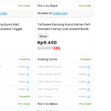
Pre Order
Pick n Go Depok
Pre Order
i lain
Tersedia di
4
lokasi lain
ng Kunci Kait
Taffware Kancing Kunci Kaitan Peti
 Loaded Toggle
Grendel Clamp Lock Loaded Buckle
AK-J
- UX-60
Silver
Rp
9.400
Rp
22.900
59%
Tersedia
Gudang Online
Tersedia
t
Habis
Toko Jakarta Pusat
Habis
t
Habis
Toko Jakarta Barat
Habis
a
Habis
Toko Jakarta Utara
Habis
Habis
Toko Tangerang
Habis
Tersedia
Toko Cikupa
Habis
Pre Order
Pick n Go Bekasi
Pre Order