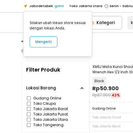
Jabodetabek
ganti
Toko Jakarta Utara
Toko Tangerang
Kategori
Silakan ubah lokasi store sesuai
Toko Cikupa
dengan lokasi Anda.
Pick n Go Jakarta Barat
Senin - J
"kunci shock"
Mengerti
Pick n Go Bekasi
Senin - Jumat (08
Pick n Go Depok
Senin - Jumat (08
623
Produk
Toko Jakarta Pusat
Senin - Sabtu
XMSJ Mata Kunci Shoc
Filter Produk
Toko Jakarta Barat
Senin - Sabtu
Wrench Hex 1/2 Inch 
PCS - XS1
Toko Jakarta Utara
Black
Toko Tangerang
Rp
50.900
Lokasi Barang
Rp
87.900
43%
Toko Cikupa
Gudang Online
Toko Cikupa
Pick n Go Jakarta Barat
Senin - J
Toko Jakarta Barat
Gudang Online
Pick n Go Bekasi
Senin - Jumat (08
Toko Jakarta Pusat
Toko Jakarta Pusat
Toko Jakarta Utara
Pick n Go Depok
Senin - Jumat (08
Toko Tangerang
Toko Jakarta Barat