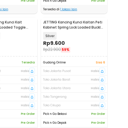
Pre Order
Pick n Go Depok
Pre Order
i lain
Tersedia di
1
lokasi lain
ng Kunci Kait
JETTING Kancing Kunci Kaitan Peti
 Loaded Toggle
Kabinet Spring Lock Loaded Buckle
AK-J
- L104
Silver
Rp
9.600
Rp
22.900
59%
Tersedia
Gudang Online
Sisa 6
t
Habis
Toko Jakarta Pusat
Habis
t
Habis
Toko Jakarta Barat
Habis
a
Habis
Toko Jakarta Utara
Habis
Habis
Toko Tangerang
Habis
Habis
Toko Cikupa
Habis
Pre Order
Pick n Go Bekasi
Pre Order
Pre Order
Pick n Go Depok
Pre Order