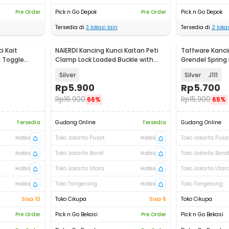
Pre Order
Pick n Go Depok
Pre Order
Pick n Go Depok
Tersedia di
3
lokasi lain
Tersedia di
2
lokas
i Kait
NAIERDI Kancing Kunci Kaitan Peti
Taffware Kanci
d Toggle
Clamp Lock Loaded Buckle with
Grendel Spring
Key - J402
Latch Hasp - K
Silver
Silver
J111
Rp
5.900
Rp
5.700
Rp
16.900
Rp
15.900
66%
65%
Tersedia
Gudang Online
Tersedia
Gudang Online
Habis
Toko Jakarta Pusat
Habis
Toko Jakarta Pusa
Habis
Toko Jakarta Barat
Habis
Toko Jakarta Bara
Habis
Toko Jakarta Utara
Habis
Toko Jakarta Utar
Habis
Toko Tangerang
Habis
Toko Tangerang
Sisa 10
Toko Cikupa
Sisa 6
Toko Cikupa
Pre Order
Pick n Go Bekasi
Pre Order
Pick n Go Bekasi