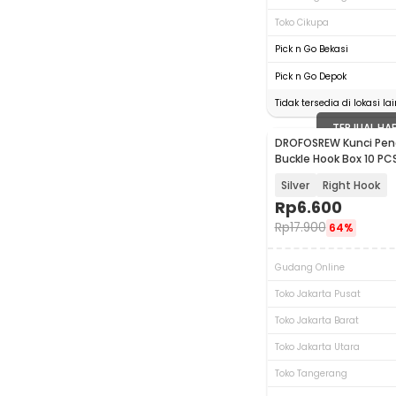
Toko Cikupa
Pick n Go Bekasi
Pick n Go Depok
Tidak tersedia di lokasi lai
TERJUAL HA
DROFOSREW Kunci Peng
Buckle Hook Box 10 PC
Silver
Right Hook
Rp
6.600
Rp
17.900
64%
Gudang Online
Toko Jakarta Pusat
Toko Jakarta Barat
Toko Jakarta Utara
Toko Tangerang