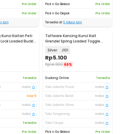
Pre Order
Pick n Go Bekasi
Pre Order
Pre Order
Pick n Go Depok
Pre Order
i lain
Tersedia di
5
lokasi lain
 Kunci Kaitan Peti
Taffware Kancing Kunci Kait
Lock Loaded Buckle
Grendel Spring Loaded Toggle
Latch Hasp - KAK-J
Silver
J101
Rp
5.100
Rp
14.900
66%
Tersedia
Gudang Online
Tersedia
t
Habis
Toko Jakarta Pusat
Habis
t
Sisa 5
Toko Jakarta Barat
Habis
a
Habis
Toko Jakarta Utara
Habis
Habis
Toko Tangerang
Habis
Tersedia
Toko Cikupa
Habis
Pre Order
Pick n Go Bekasi
Pre Order