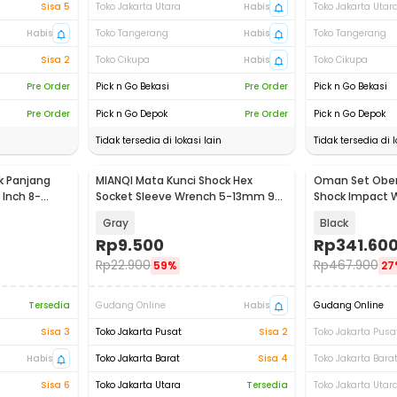
Sisa 5
Toko Jakarta Utara
Habis
Toko Jakarta Utar
Habis
Toko Tangerang
Habis
Toko Tangerang
Sisa 2
Toko Cikupa
Habis
Toko Cikupa
Pre Order
Pick n Go Bekasi
Pre Order
Pick n Go Bekasi
Pre Order
Pick n Go Depok
Pre Order
Pick n Go Depok
Tidak tersedia di lokasi lain
Tidak tersedia di l
k Panjang
MIANQI Mata Kunci Shock Hex
Oman Set Oben
Baru
 Inch 8-
Socket Sleeve Wrench 5-13mm 9
Shock Impact W
PCS - BS04
80PCS - 2885B
Gray
Black
Rp
9.500
Rp
341.60
Rp
22.900
Rp
467.900
59%
27
Tersedia
Gudang Online
Habis
Gudang Online
Sisa 3
Toko Jakarta Pusat
Sisa 2
Toko Jakarta Pusa
Habis
Toko Jakarta Barat
Sisa 4
Toko Jakarta Bara
Sisa 6
Toko Jakarta Utara
Tersedia
Toko Jakarta Utar