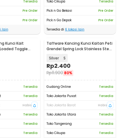
Tersedia
Toko Cikupa
Tersedia
Pre Order
Pick n Go Bekasi
Pre Order
Pre Order
Pick n Go Depok
Pre Order
i lain
Tersedia di
6
lokasi lain
ng Kunci Kait
Taffware Kancing Kunci Kaitan Peti
 Loaded Toggle
Grendel Spring Lock Stainless Steel
AK-J
- J107
Silver
S
Rp
2.400
Rp
11.900
80%
Tersedia
Gudang Online
Tersedia
t
Tersedia
Toko Jakarta Pusat
Tersedia
t
Habis
Toko Jakarta Barat
Habis
a
Tersedia
Toko Jakarta Utara
Tersedia
Tersedia
Toko Tangerang
Tersedia
Tersedia
Toko Cikupa
Tersedia