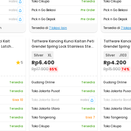
Habis
Toko Cikupa
Tersedia
Toko Cikupa
Habis
Pick n Go Bekasi
Pre Order
Pick n Go Bekasi
Habis
Pick n Go Depok
Pre Order
Pick n Go Depok
n
Tersedia di
7
lokasi lain
Tersedia di
7
lokas
i Kait
Taffware Kancing Kunci Kaitan Peti
Taffware Kanci
 Latch
Grendel Spring Lock Stainless Steel
Grendel Spring
7
- J107
Latch Hasp - K
Silver
XL
Silver
J103
Rp
6.400
Rp
4.200
5
Rp
17.900
Rp
15.900
65%
74%
Tersedia
Gudang Online
Tersedia
Gudang Online
Tersedia
Toko Jakarta Pusat
Tersedia
Toko Jakarta Pusa
Sisa 10
Toko Jakarta Barat
Habis
Toko Jakarta Bara
Tersedia
Toko Jakarta Utara
Tersedia
Toko Jakarta Utar
Tersedia
Toko Tangerang
Sisa 7
Toko Tangerang
Tersedia
Toko Cikupa
Tersedia
Toko Cikupa