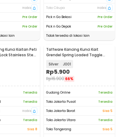
Habis
Toko Cikupa
Habis
Pre Order
Pick n Go Bekasi
Pre Order
Pre Order
Pick n Go Depok
Pre Order
okasi lain
Tidak tersedia di lokasi lain
g Kunci Kaitan Peti
Taffware Kancing Kunci Kait
Lock Stainless Steel
Grendel Spring Loaded Toggle
Latch Hasp - KAK-J
Silver
J001
Rp
5.900
Rp
16.900
66%
Tersedia
Gudang Online
Tersedia
t
Tersedia
Toko Jakarta Pusat
Tersedia
t
Habis
Toko Jakarta Barat
Sisa 5
a
Tersedia
Toko Jakarta Utara
Tersedia
Sisa 8
Toko Tangerang
Sisa 5