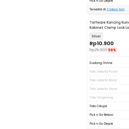
Pick n Go Depok
Tersedia di
3
lokasi lain
Taffware Kancing Kunc
Kabinet Clamp Lock L
- J504
Silver
Rp
10.900
Rp
25.900
58%
Gudang Online
Toko Jakarta Pusat
Toko Jakarta Barat
Toko Jakarta Utara
Toko Tangerang
Toko Cikupa
Pick n Go Bekasi
Pick n Go Depok