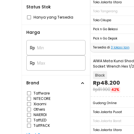
Toko Jakarta Utara
Status Stok
Toko Tangerang
Hanya yang Tersedia
Toko Cikupa
Pick n Go Bekasi
Harga
Pick n Go Depok
Tersedia di
3
lokasi lain
Rp
Min
AIWA Mata Kunci Shoc
Rp
Max
Socket Wrench Hex 1/2
24mm 10 PCS - AW1
Black
Rp
48.200
Brand
Rp
81.900
42%
Taffware
NITECORE
Gudang Online
Xiaomi
Others
Toko Jakarta Pusat
NAIERDI
TaffLED
Toko Jakarta Barat
TaffPACK
Toko Jakarta Utara