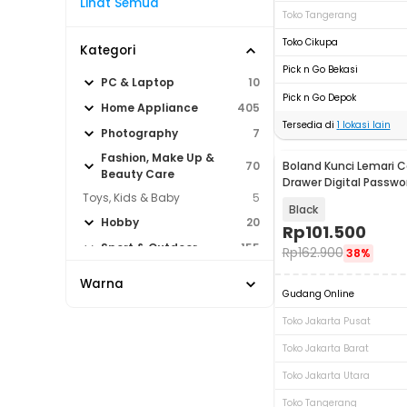
Lihat Semua
Toko Tangerang
Toko Cikupa
Kategori
Pick n Go Bekasi
PC & Laptop
10
Pick n Go Depok
Home Appliance
405
Tersedia di
1
lokasi lain
Photography
7
Fashion, Make Up &
Boland Kunci Lemari 
70
Beauty Care
Drawer Digital Passwo
Toys, Kids & Baby
5
Sensor Card - BL809
Black
Hobby
20
Rp
101.500
Sport & Outdoor
155
Rp
162.900
38%
Warna
Gudang Online
Toko Jakarta Pusat
Toko Jakarta Barat
Toko Jakarta Utara
Toko Tangerang