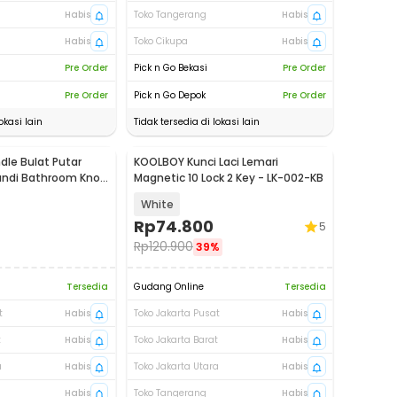
Habis
Toko Tangerang
Habis
Habis
Toko Cikupa
Habis
Pre Order
Pick n Go Bekasi
Pre Order
Pre Order
Pick n Go Depok
Pre Order
okasi lain
Tidak tersedia di lokasi lain
dle Bulat Putar
KOOLBOY Kunci Laci Lemari
andi Bathroom Knob
Magnetic 10 Lock 2 Key - LK-002-KB
White
Rp
74.800
5
Rp
120.900
39%
Tersedia
Gudang Online
Tersedia
t
Habis
Toko Jakarta Pusat
Habis
t
Habis
Toko Jakarta Barat
Habis
a
Habis
Toko Jakarta Utara
Habis
Habis
Toko Tangerang
Habis