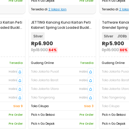
Pre Order
Pick n Go Depok
Pre Order
Pick n Go Depok
Tersedia di
2
lokasi lain
Tersedia di
2
lokas
i Kaitan Peti
JETTING Kancing Kunci Kaitan Peti
Taffware Kanci
oaded Buckle
Kabinet Spring Lock Loaded Buckle
Grendel Spring
- L106
Latch Hasp - K
Silver
Silver
J108b
Rp
6.900
Rp
5.900
Rp
18.900
Rp
16.900
64%
66%
Tersedia
Gudang Online
Tersedia
Gudang Online
Habis
Toko Jakarta Pusat
Habis
Toko Jakarta Pusa
Habis
Toko Jakarta Barat
Habis
Toko Jakarta Bara
Habis
Toko Jakarta Utara
Habis
Toko Jakarta Utar
Habis
Toko Tangerang
Habis
Toko Tangerang
Sisa 9
Toko Cikupa
Sisa 3
Toko Cikupa
Pre Order
Pick n Go Bekasi
Pre Order
Pick n Go Bekasi
Pre Order
Pick n Go Depok
Pre Order
Pick n Go Depok