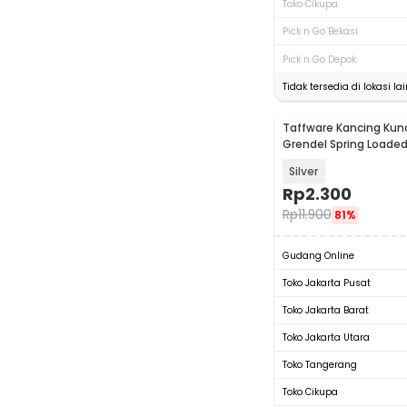
Toko Cikupa
Pick n Go Bekasi
Pick n Go Depok
Tidak tersedia di lokasi lai
Taffware Kancing Kunc
Grendel Spring Loaded
Catch Hasp - KAK-J10
Silver
Rp
2.300
Rp
11.900
81%
Gudang Online
Toko Jakarta Pusat
Toko Jakarta Barat
Toko Jakarta Utara
Toko Tangerang
Toko Cikupa