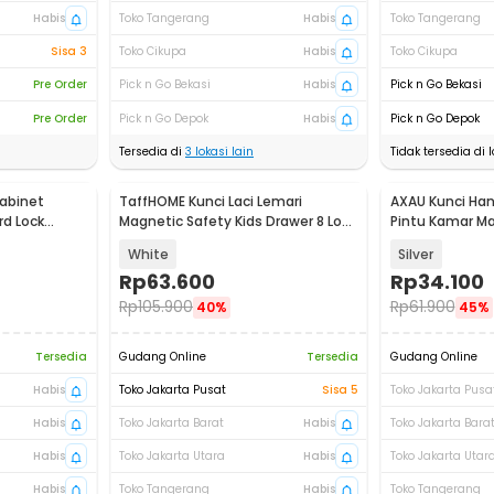
Habis
Toko Tangerang
Habis
Toko Tangerang
Sisa 3
Toko Cikupa
Habis
Toko Cikupa
Pre Order
Pick n Go Bekasi
Habis
Pick n Go Bekasi
Pre Order
Pick n Go Depok
Habis
Pick n Go Depok
Tersedia di
3
lokasi lain
Tidak tersedia di l
Cabinet
TaffHOME Kunci Laci Lemari
AXAU Kunci Han
rd Lock
Magnetic Safety Kids Drawer 8 Lock
Pintu Kamar M
2 Key - LK-004-KB
Lock - 5831
White
Silver
Rp
63.600
Rp
34.100
Rp
105.900
Rp
61.900
40%
45%
Tersedia
Gudang Online
Tersedia
Gudang Online
Habis
Toko Jakarta Pusat
Sisa 5
Toko Jakarta Pusa
Habis
Toko Jakarta Barat
Habis
Toko Jakarta Bara
Habis
Toko Jakarta Utara
Habis
Toko Jakarta Utar
Habis
Toko Tangerang
Habis
Toko Tangerang