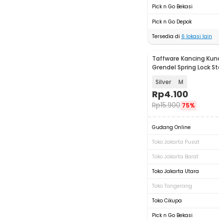
Pick n Go Bekasi
Pick n Go Depok
Tersedia di
6
lokasi lain
Taffware Kancing Kunc
Grendel Spring Lock St
- J107
Silver
M
Rp
4.100
Rp
15.900
75%
Gudang Online
Toko Jakarta Pusat
Toko Jakarta Barat
Toko Jakarta Utara
Toko Tangerang
Toko Cikupa
Pick n Go Bekasi