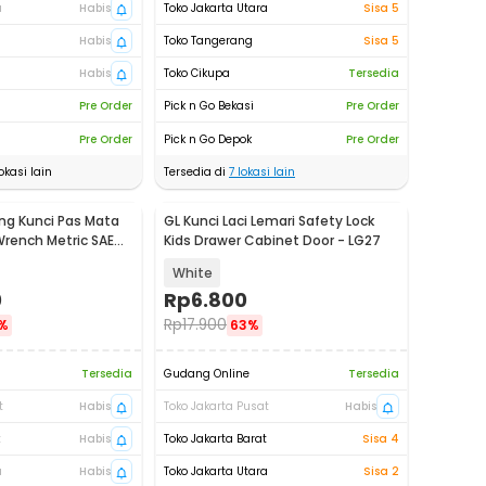
a
Habis
Toko Jakarta Utara
Sisa 5
Habis
Toko Tangerang
Sisa 5
Habis
Toko Cikupa
Tersedia
Pre Order
Pick n Go Bekasi
Pre Order
Pre Order
Pick n Go Depok
Pre Order
okasi lain
Tersedia di
7
lokasi lain
g Kunci Pas Mata
GL Kunci Laci Lemari Safety Lock
rench Metric SAE
Kids Drawer Cabinet Door - LG27
White
0
Rp
6.800
Rp
17.900
%
63%
Tersedia
Gudang Online
Tersedia
t
Habis
Toko Jakarta Pusat
Habis
t
Habis
Toko Jakarta Barat
Sisa 4
a
Habis
Toko Jakarta Utara
Sisa 2