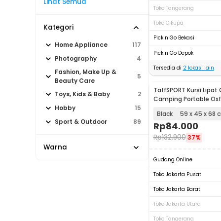
Lihat Semua
Toko Tangerang
Toko Cikupa
Kategori
Pick n Go Bekasi
Home Appliance
117
Pick n Go Depok
Photography
4
Tersedia di
2
lokasi lain
Fashion, Make Up &
5
Beauty Care
TaffSPORT Kursi Lipat
Toys, Kids & Baby
2
Camping Portable Oxf
Chair - ON-600
Hobby
15
Black
59 x 45 x 68 
Sport & Outdoor
89
Rp
84.000
Rp
132.900
37%
Warna
Gudang Online
Toko Jakarta Pusat
Toko Jakarta Barat
Toko Jakarta Utara
Toko Tangerang