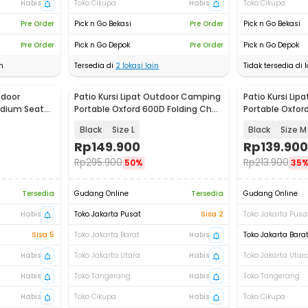
Habis
Toko Cikupa
Habis
Toko Cikupa
Pre Order
Pick n Go Bekasi
Pre Order
Pick n Go Bekasi
Pre Order
Pick n Go Depok
Pre Order
Pick n Go Depok
n
Tersedia di
2
lokasi lain
Tidak tersedia di l
tdoor
Patio Kursi Lipat Outdoor Camping
Patio Kursi Li
adium Seat
Portable Oxford 600D Folding Chair
Portable Oxfor
- PT144
- PT144
Black
Size L
Black
Size M
Rp
149.900
Rp
139.900
Rp
295.900
Rp
213.900
50%
35
Tersedia
Gudang Online
Tersedia
Gudang Online
Habis
Toko Jakarta Pusat
Sisa 2
Toko Jakarta Pusa
Sisa 5
Toko Jakarta Barat
Habis
Toko Jakarta Bara
Habis
Toko Jakarta Utara
Habis
Toko Jakarta Utar
Habis
Toko Tangerang
Habis
Toko Tangerang
Habis
Toko Cikupa
Habis
Toko Cikupa