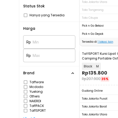
Toko Jakarta Utara
Status Stok
Toko Tangerang
Hanya yang Tersedia
Toko Cikupa
Pick n Go Bekasi
Harga
Pick n Go Depok
Tersedia di
1
lokasi lain
Rp
Min
TaffSPORT Kursi Lipat
Rp
Max
Camping Portable Oxf
Chair - YH6
Black
M
Rp
135.800
Brand
Rp
207.900
35%
Taffware
Mcdodo
Gudang Online
Yuelong
Others
Toko Jakarta Pusat
NAIERDI
TaffPACK
Toko Jakarta Barat
TaffSPORT
Toko Jakarta Utara