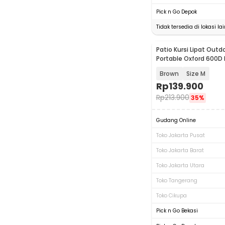
Pick n Go Depok
Tidak tersedia di lokasi lai
Patio Kursi Lipat Out
Portable Oxford 600D 
- PT144
Brown
Size M
Rp
139.900
Rp
213.900
35%
Gudang Online
Toko Jakarta Pusat
Toko Jakarta Barat
Toko Jakarta Utara
Toko Tangerang
Toko Cikupa
Pick n Go Bekasi