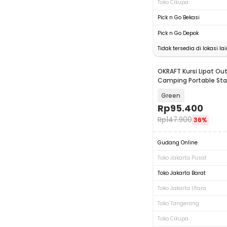
Toko Cikupa
Pick n Go Bekasi
Pick n Go Depok
Tidak tersedia di lokasi lai
OKRAFT Kursi Lipat Ou
Camping Portable St
Chair - SS-10
Green
Rp
95.400
Rp
147.900
36%
Gudang Online
Toko Jakarta Pusat
Toko Jakarta Barat
Toko Jakarta Utara
Toko Tangerang
Toko Cikupa