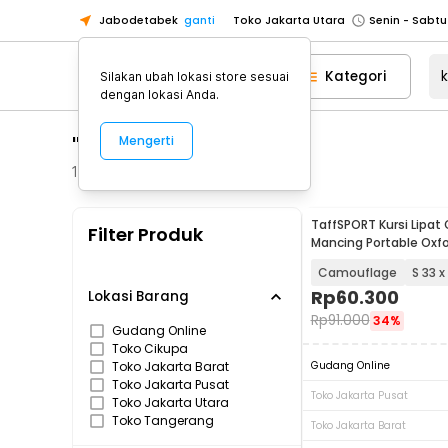
Jabodetabek
ganti
Toko Jakarta Utara
Toko Tangerang
Kategori
Silakan ubah lokasi store sesuai
Toko Cikupa
dengan lokasi Anda.
Pick n Go Jakarta Barat
Senin - J
"kursi lipat 33"
Mengerti
Pick n Go Bekasi
Senin - Jumat (08
Pick n Go Depok
Senin - Jumat (08
173
Produk
Toko Jakarta Pusat
Senin - Sabtu
TaffSPORT Kursi Lipat
Filter Produk
Toko Jakarta Barat
Senin - Sabtu
Mancing Portable Oxfo
Chair - AAN147
Toko Jakarta Utara
Camouflage
S 33 x
Toko Tangerang
Rp
60.300
Lokasi Barang
Rp
91.000
34%
Toko Cikupa
Gudang Online
Toko Cikupa
Pick n Go Jakarta Barat
Senin - J
Toko Jakarta Barat
Gudang Online
Pick n Go Bekasi
Senin - Jumat (08
Toko Jakarta Pusat
Toko Jakarta Pusat
Toko Jakarta Utara
Pick n Go Depok
Senin - Jumat (08
Toko Tangerang
Toko Jakarta Barat