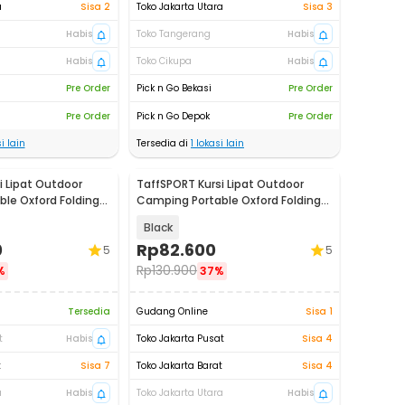
a
Sisa 2
Toko Jakarta Utara
Sisa 3
Habis
Toko Tangerang
Habis
Habis
Toko Cikupa
Habis
Pre Order
Pick n Go Bekasi
Pre Order
Pre Order
Pick n Go Depok
Pre Order
i lain
Tersedia di
1
lokasi lain
i Lipat Outdoor
TaffSPORT Kursi Lipat Outdoor
le Oxford Folding
Camping Portable Oxford Folding
Chair - FS01
Black
0
Rp
82.600
5
5
Rp
130.900
%
37%
Tersedia
Gudang Online
Sisa 1
t
Habis
Toko Jakarta Pusat
Sisa 4
t
Sisa 7
Toko Jakarta Barat
Sisa 4
a
Habis
Toko Jakarta Utara
Habis