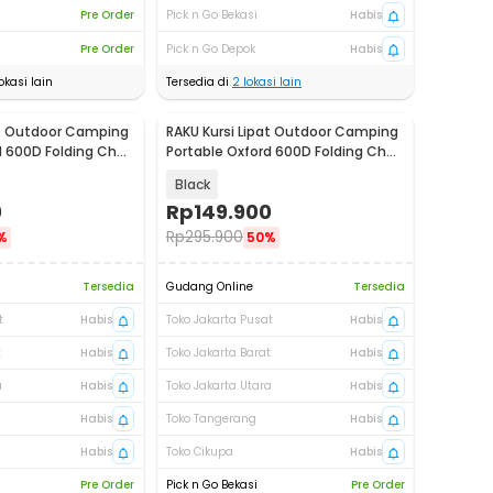
Pre Order
Pick n Go Bekasi
Habis
Pre Order
Pick n Go Depok
Habis
okasi lain
Tersedia di
2
lokasi lain
at Outdoor Camping
RAKU Kursi Lipat Outdoor Camping
d 600D Folding Chair
Portable Oxford 600D Folding Chair
- QSDZ-267
Black
0
Rp
149.900
Rp
295.900
%
50%
Tersedia
Gudang Online
Tersedia
t
Habis
Toko Jakarta Pusat
Habis
t
Habis
Toko Jakarta Barat
Habis
a
Habis
Toko Jakarta Utara
Habis
Habis
Toko Tangerang
Habis
Habis
Toko Cikupa
Habis
Pre Order
Pick n Go Bekasi
Pre Order