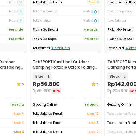
Habis
Toko Jakarta Utara
Sisa 3
Toko Jakarta Utar
Habis
Toko Tangerang
Habis
Toko Tangerang
Habis
Toko Cikupa
Habis
Toko Cikupa
Pre Order
Pick n Go Bekasi
Pre Order
Pick n Go Bekasi
Pre Order
Pick n Go Depok
Pre Order
Pick n Go Depok
Tersedia di
3
lokasi lain
Tersedia di
4
lokas
 Outdoor
TaffSPORT Kursi Lipat Outdoor
TaffSPORT Kurs
ord Folding
Camping Portable Oxford Folding
Camping Portab
Chair - OL3336
Chair - YH6
Blue
L
Black
L
Rp
56.800
Rp
142.00
5
5
Rp
95.900
Rp
225.900
41%
38
Tersedia
Gudang Online
Tersedia
Gudang Online
Sisa 4
Toko Jakarta Pusat
Sisa 10
Toko Jakarta Pusa
Sisa 4
Toko Jakarta Barat
Sisa 5
Toko Jakarta Bara
Sisa 3
Toko Jakarta Utara
Sisa 2
Toko Jakarta Utar