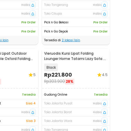
Habis
Toko Tangerang
Habis
Habis
Toko Cikupa
Habis
Pre Order
Pick n Go Bekasi
Pre Order
Pre Order
Pick n Go Depok
Pre Order
i lain
Tersedia di
2
lokasi lain
i Lipat Outdoor
Vieruodis Kursi Lipat Folding
le Oxford Folding
Lounger Home Tatami Lazy Sofa 6
Grids - VDS14
Black
Rp
221.800
5
4.5
Rp
303.900
%
28%
Tersedia
Gudang Online
Tersedia
t
Sisa 4
Toko Jakarta Pusat
Habis
t
Habis
Toko Jakarta Barat
Habis
a
Sisa 3
Toko Jakarta Utara
Habis
Habis
Toko Tangerang
Habis