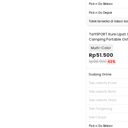
Pick n Go Bekasi
Pick n Go Depok
Tidak tersedia di lokasi lai
TaffSPORT Kursi Lipat
Baru
Camping Portable Oxf
Chair - OL5000
Multi-Color
Rp
51.500
Rp
88.900
43%
Gudang Online
Toko Jakarta Pusat
Toko Jakarta Barat
Toko Jakarta Utara
Toko Tangerang
Toko Cikupa
Pick n Go Bekasi