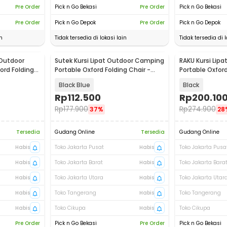
Pre Order
Pick n Go Bekasi
Pre Order
Pick n Go Bekasi
Pre Order
Pick n Go Depok
Pre Order
Pick n Go Depok
n
Tidak tersedia di lokasi lain
Tidak tersedia di l
 Outdoor
Sutek Kursi Lipat Outdoor Camping
RAKU Kursi Lip
Baru
ord Folding
Portable Oxford Folding Chair -
Portable Oxfor
SF740
- RK-64
Black Blue
Black
Rp
112.500
Rp
200.10
Rp
177.900
Rp
274.900
37%
28
Tersedia
Gudang Online
Tersedia
Gudang Online
Habis
Toko Jakarta Pusat
Habis
Toko Jakarta Pusa
Habis
Toko Jakarta Barat
Habis
Toko Jakarta Bara
Habis
Toko Jakarta Utara
Habis
Toko Jakarta Utar
Habis
Toko Tangerang
Habis
Toko Tangerang
Habis
Toko Cikupa
Habis
Toko Cikupa
Pre Order
Pick n Go Bekasi
Pre Order
Pick n Go Bekasi