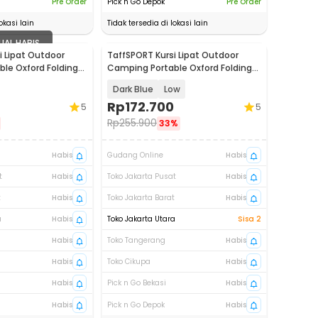
Pre Order
Pick n Go Depok
Pre Order
okasi lain
Tidak tersedia di lokasi lain
UAL HABIS
i Lipat Outdoor
TaffSPORT Kursi Lipat Outdoor
le Oxford Folding
Camping Portable Oxford Folding
Chair - SF733
Dark Blue
Low
Rp
172.700
5
5
Rp
255.900
33%
Habis
Gudang Online
Habis
t
Habis
Toko Jakarta Pusat
Habis
t
Habis
Toko Jakarta Barat
Habis
a
Habis
Toko Jakarta Utara
Sisa 2
Habis
Toko Tangerang
Habis
Habis
Toko Cikupa
Habis
Habis
Pick n Go Bekasi
Habis
Habis
Pick n Go Depok
Habis