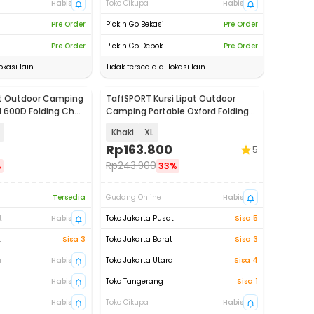
Habis
Toko Cikupa
Habis
Pre Order
Pick n Go Bekasi
Pre Order
Pre Order
Pick n Go Depok
Pre Order
okasi lain
Tidak tersedia di lokasi lain
pat Outdoor Camping
TaffSPORT Kursi Lipat Outdoor
d 600D Folding Chair
Camping Portable Oxford Folding
Chair - YH6
Khaki
XL
Rp
163.800
5
Rp
243.900
%
33%
Tersedia
Gudang Online
Habis
t
Habis
Toko Jakarta Pusat
Sisa 5
t
Sisa 3
Toko Jakarta Barat
Sisa 3
a
Habis
Toko Jakarta Utara
Sisa 4
Habis
Toko Tangerang
Sisa 1
Habis
Toko Cikupa
Habis