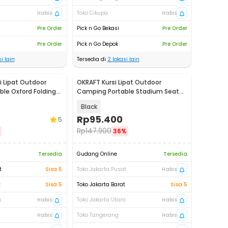
Habis
Toko Cikupa
Habis
Pre Order
Pick n Go Bekasi
Pre Order
Pre Order
Pick n Go Depok
Pre Order
i lain
Tersedia di
2
lokasi lain
i Lipat Outdoor
OKRAFT Kursi Lipat Outdoor
le Oxford Folding
Camping Portable Stadium Seat
Chair - SS-10
Black
Rp
95.400
5
Rp
147.900
36%
Tersedia
Gudang Online
Tersedia
t
Sisa 5
Toko Jakarta Pusat
Habis
t
Sisa 5
Toko Jakarta Barat
Sisa 5
a
Habis
Toko Jakarta Utara
Habis
Habis
Toko Tangerang
Habis