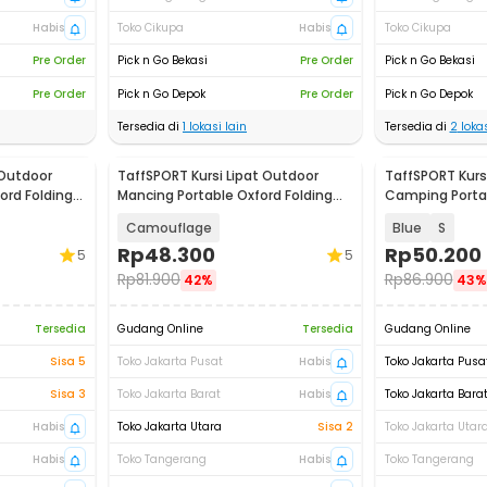
Habis
Toko Cikupa
Habis
Toko Cikupa
Pre Order
Pick n Go Bekasi
Pre Order
Pick n Go Bekasi
Pre Order
Pick n Go Depok
Pre Order
Pick n Go Depok
Tersedia di
1
lokasi lain
Tersedia di
2
lokas
 Outdoor
TaffSPORT Kursi Lipat Outdoor
TaffSPORT Kurs
ord Folding
Mancing Portable Oxford Folding
Camping Portab
Chair - ZDY01
Chair - OL3336
Camouflage
Blue
S
Rp
48.300
Rp
50.200
5
5
Rp
81.900
Rp
86.900
42%
43%
Tersedia
Gudang Online
Tersedia
Gudang Online
Sisa 5
Toko Jakarta Pusat
Habis
Toko Jakarta Pusa
Sisa 3
Toko Jakarta Barat
Habis
Toko Jakarta Bara
Habis
Toko Jakarta Utara
Sisa 2
Toko Jakarta Utar
Habis
Toko Tangerang
Habis
Toko Tangerang