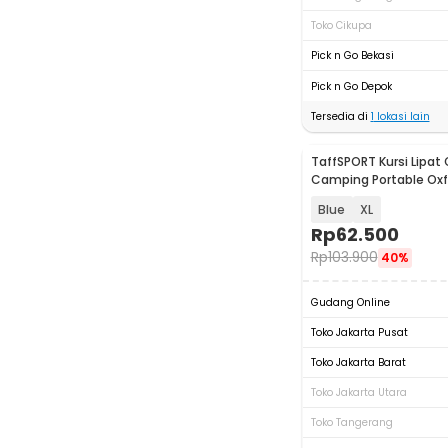
Toko Cikupa
Pick n Go Bekasi
Pick n Go Depok
Tersedia di
1
lokasi lain
TaffSPORT Kursi Lipat
Camping Portable Oxf
Chair - OL3336
Blue
XL
Rp
62.500
Rp
103.900
40%
Gudang Online
Toko Jakarta Pusat
Toko Jakarta Barat
Toko Jakarta Utara
Toko Tangerang