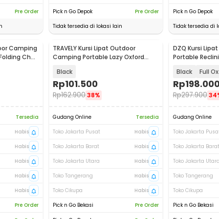
Pre Order
Pick n Go Depok
Pre Order
Pick n Go Depok
n
Tidak tersedia di lokasi lain
Tidak tersedia di l
door Camping
TRAVELY Kursi Lipat Outdoor
DZQ Kursi Lipa
Folding Chair
Camping Portable Lazy Oxford
Portable Reclin
Folding Chair - TRA001
D04
Black
Black
Full O
Rp
101.500
Rp
198.00
Rp
162.900
Rp
297.900
38%
34
Tersedia
Gudang Online
Tersedia
Gudang Online
Habis
Toko Jakarta Pusat
Habis
Toko Jakarta Pusa
Habis
Toko Jakarta Barat
Habis
Toko Jakarta Bara
Habis
Toko Jakarta Utara
Habis
Toko Jakarta Utar
Habis
Toko Tangerang
Habis
Toko Tangerang
Habis
Toko Cikupa
Habis
Toko Cikupa
Pre Order
Pick n Go Bekasi
Pre Order
Pick n Go Bekasi