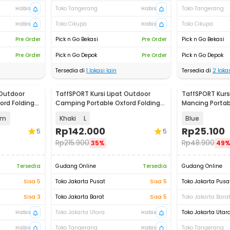
Habis
Toko Tangerang
Habis
Toko Tangerang
Habis
Toko Cikupa
Habis
Toko Cikupa
Pre Order
Pick n Go Bekasi
Pre Order
Pick n Go Bekasi
Pre Order
Pick n Go Depok
Pre Order
Pick n Go Depok
Tersedia di
1
lokasi lain
Tersedia di
2
lokas
 Outdoor
TaffSPORT Kursi Lipat Outdoor
TaffSPORT Kurs
ord Folding
Camping Portable Oxford Folding
Mancing Portab
Chair - YH6
Chair - A0003
cm
Khaki
L
Blue
Rp
142.000
Rp
25.100
5
5
Rp
215.900
Rp
48.900
35%
49
Tersedia
Gudang Online
Tersedia
Gudang Online
Sisa 5
Toko Jakarta Pusat
Sisa 5
Toko Jakarta Pusa
Sisa 3
Toko Jakarta Barat
Sisa 5
Toko Jakarta Bara
Habis
Toko Jakarta Utara
Habis
Toko Jakarta Utar
Habis
Toko Tangerang
Habis
Toko Tangerang