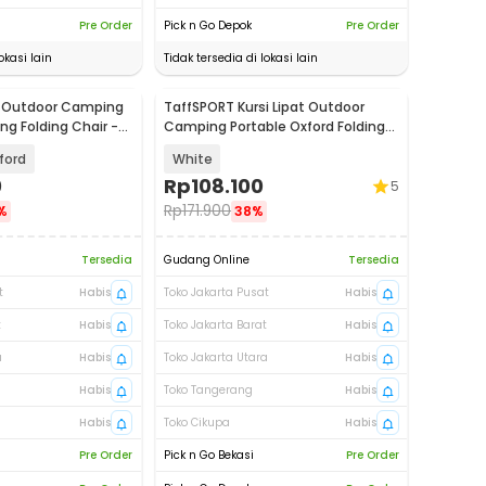
Pre Order
Pick n Go Depok
Pre Order
okasi lain
Tidak tersedia di lokasi lain
t Outdoor Camping
TaffSPORT Kursi Lipat Outdoor
ing Folding Chair -
Camping Portable Oxford Folding
Chair - TP2
xford
White
0
Rp
108.100
5
Rp
171.900
%
38%
Tersedia
Gudang Online
Tersedia
t
Habis
Toko Jakarta Pusat
Habis
t
Habis
Toko Jakarta Barat
Habis
a
Habis
Toko Jakarta Utara
Habis
Habis
Toko Tangerang
Habis
Habis
Toko Cikupa
Habis
Pre Order
Pick n Go Bekasi
Pre Order