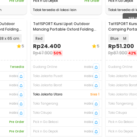
Pre Order
Pick n Go Depok
Pre Order
Pick n Go Depok
n
Tidak tersedia di lokasi lain
Tidak tersedia di l
TERJ
 Outdoor
TaffSPORT Kursi Lipat Outdoor
TaffSPORT Kurs
rd Folding
Mancing Portable Oxford Folding
Camping Portab
Chair - A0003
Chair - OL3336
 38 x 65 cm
Red
Blue
M
Rp
24.400
Rp
51.200
5
5
Rp
47.900
Rp
87.900
50%
42%
Tersedia
Gudang Online
Habis
Gudang Online
Habis
Toko Jakarta Pusat
Habis
Toko Jakarta Pusa
Habis
Toko Jakarta Barat
Habis
Toko Jakarta Bara
Habis
Toko Jakarta Utara
Sisa 1
Toko Jakarta Utar
Habis
Toko Tangerang
Habis
Toko Tangerang
Habis
Toko Cikupa
Habis
Toko Cikupa
Pre Order
Pick n Go Bekasi
Habis
Pick n Go Bekasi
Pre Order
Pick n Go Depok
Habis
Pick n Go Depok