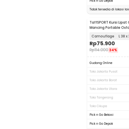
Pick n Go Depok
Tidak tersedia di lokasi lai
TaffSPORT Kursi Lipat
Mancing Portable Oxfo
Chair - AAN147
Camouflage
L 38 x
Rp
75.900
Rp
114.000
34%
Gudang Online
Toko Jakarta Pusat
Toko Jakarta Barat
Toko Jakarta Utara
Toko Tangerang
Toko Cikupa
Pick n Go Bekasi
Pick n Go Depok