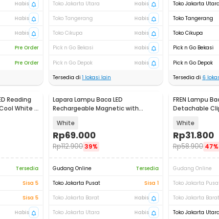
Habis
Toko Jakarta Utara
Habis
Toko Jakarta Utar
Habis
Toko Tangerang
Habis
Toko Tangerang
Habis
Toko Cikupa
Habis
Toko Cikupa
Pre Order
Pick n Go Bekasi
Habis
Pick n Go Bekasi
Pre Order
Pick n Go Depok
Habis
Pick n Go Depok
Tersedia di
1
lokasi lain
Tersedia di
6
lokas
ED Reading
Lapara Lampu Baca LED
FREN Lampu Bac
 Cool White -
Rechargeable Magnetic with
Detachable Cli
Remote Control - 1188
Color 3W - JS-
White
White
Rp
69.000
Rp
31.800
Rp
112.900
Rp
58.900
39%
47%
Tersedia
Gudang Online
Tersedia
Gudang Online
Sisa 5
Toko Jakarta Pusat
Sisa 1
Toko Jakarta Pusa
Sisa 5
Toko Jakarta Barat
Habis
Toko Jakarta Bara
Habis
Toko Jakarta Utara
Habis
Toko Jakarta Utar