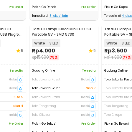
Pre Order
Pick n Go Depok
Pre Order
Pick n Go Depok
Tersedia di
5
lokasi lain
Tersedia di
4
lokas
ni LED
TaffLED Lampu Baca Mini LED USB
TaffLED Lampu 
 USB Plug 5V
Portable 5V - SMD 5730
Portable 5V - 
White
3 LED
White
3 LED
Rp
4.000
Rp
3.500
5
5
Rp
15.900
Rp
14.900
75%
77%
Tersedia
Gudang Online
Tersedia
Gudang Online
Habis
Toko Jakarta Pusat
Habis
Toko Jakarta Pusa
Habis
Toko Jakarta Barat
Sisa 7
Toko Jakarta Bara
Sisa 5
Toko Jakarta Utara
Habis
Toko Jakarta Utar
Sisa 4
Toko Tangerang
Habis
Toko Tangerang
Habis
Toko Cikupa
Habis
Toko Cikupa
Pre Order
Pick n Go Bekasi
Pre Order
Pick n Go Bekasi