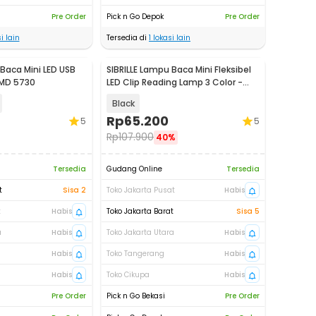
Pre Order
Pick n Go Depok
Pre Order
i lain
Tersedia di
1
lokasi lain
Baca Mini LED USB
SIBRILLE Lampu Baca Mini Fleksibel
SMD 5730
LED Clip Reading Lamp 3 Color -
B517-UM
Black
Rp
65.200
5
5
Rp
107.900
40%
Tersedia
Gudang Online
Tersedia
t
Sisa 2
Toko Jakarta Pusat
Habis
t
Habis
Toko Jakarta Barat
Sisa 5
a
Habis
Toko Jakarta Utara
Habis
Habis
Toko Tangerang
Habis
Habis
Toko Cikupa
Habis
Pre Order
Pick n Go Bekasi
Pre Order