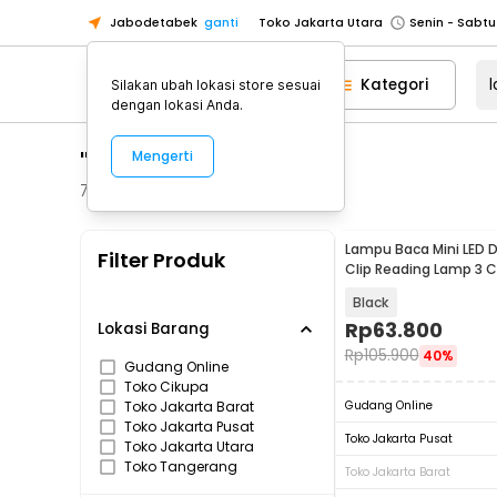
Jabodetabek
ganti
Toko Jakarta Utara
Toko Tangerang
Kategori
Silakan ubah lokasi store sesuai
Toko Cikupa
dengan lokasi Anda.
Pick n Go Jakarta Barat
Senin - J
"lampu baca"
Mengerti
Pick n Go Bekasi
Senin - Jumat (08
Pick n Go Depok
Senin - Jumat (08
77
Produk
Toko Jakarta Pusat
Senin - Sabtu
Lampu Baca Mini LED 
Filter Produk
Toko Jakarta Barat
Senin - Sabtu
Clip Reading Lamp 3 C
Lumens 3W - KD-20
Toko Jakarta Utara
Black
Toko Tangerang
Rp
63.800
Lokasi Barang
Rp
105.900
40%
Toko Cikupa
Gudang Online
Toko Cikupa
Pick n Go Jakarta Barat
Senin - J
Toko Jakarta Barat
Gudang Online
Pick n Go Bekasi
Senin - Jumat (08
Toko Jakarta Pusat
Toko Jakarta Pusat
Toko Jakarta Utara
Pick n Go Depok
Senin - Jumat (08
Toko Tangerang
Toko Jakarta Barat