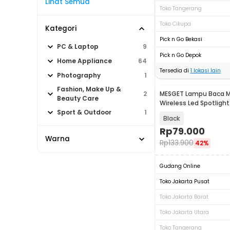
Lihat Semua
Toko Tangerang
Toko Cikupa
Kategori
Pick n Go Bekasi
PC & Laptop
9
Pick n Go Depok
Home Appliance
64
Tersedia di
1
lokasi lain
Photography
1
Fashion, Make Up &
MESGET Lampu Baca M
2
Beauty Care
Wireless Led Spotlight
Rechargeable 1800mA
Sport & Outdoor
1
Black
Rp
79.000
Warna
Rp
133.900
42%
Gudang Online
Toko Jakarta Pusat
Toko Jakarta Barat
Toko Jakarta Utara
Toko Tangerang