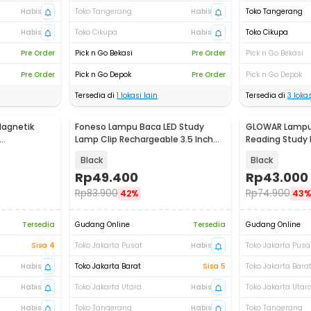
Habis
Toko Tangerang
Habis
Toko Tangerang
Habis
Toko Cikupa
Habis
Toko Cikupa
Pre Order
Pick n Go Bekasi
Pre Order
Pick n Go Bekasi
Pre Order
Pick n Go Depok
Pre Order
Pick n Go Depok
Tersedia di
1
lokasi lain
Tersedia di
3
lokas
agnetik
Foneso Lampu Baca LED Study
GLOWAR Lampu 
Lamp Clip Rechargeable 3.5 Inch
Reading Study
h - JG001
Ring Light - 7015-B
Lumens - GL-1
Black
Black
Rp
49.400
Rp
43.000
Rp
83.900
Rp
74.900
42%
43
Tersedia
Gudang Online
Tersedia
Gudang Online
Sisa 4
Toko Jakarta Pusat
Habis
Toko Jakarta Pusa
Habis
Toko Jakarta Barat
Sisa 5
Toko Jakarta Bara
Habis
Toko Jakarta Utara
Habis
Toko Jakarta Utar
Habis
Toko Tangerang
Habis
Toko Tangerang