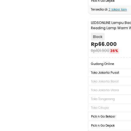
Pick n Go Depok
Tersedia di
2
lokasi lain
LEDSONLINE Lampu Bac
Reading Lamp Warm 
with Switch - LED10
Black
Rp
66.000
Rp
101.900
36%
Gudang Online
Toko Jakarta Pusat
Toko Jakarta Barat
Toko Jakarta Utara
Toko Tangerang
Toko Cikupa
Pick n Go Bekasi
Pick n Go Depok