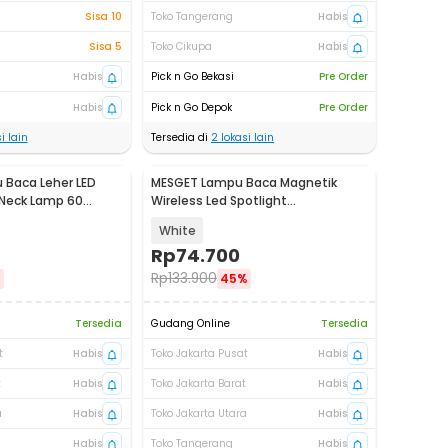
Sisa 10
Toko Tangerang
Habis
Sisa 5
Toko Cikupa
Habis
Habis
Pick n Go Bekasi
Pre Order
Habis
Pick n Go Depok
Pre Order
i lain
Tersedia di
2
lokasi lain
Baca Leher LED
MESGET Lampu Baca Magnetik
 Neck Lamp 60
Wireless Led Spotlight
0
Rechargeable 1800mAh - JG001
White
Rp
74.700
Rp
133.900
%
45%
Tersedia
Gudang Online
Tersedia
t
Habis
Toko Jakarta Pusat
Habis
t
Habis
Toko Jakarta Barat
Habis
a
Habis
Toko Jakarta Utara
Habis
Habis
Toko Tangerang
Habis