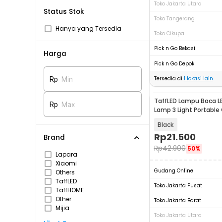
Toko Jakarta Utara
Status Stok
Toko Tangerang
Hanya yang Tersedia
Toko Cikupa
Pick n Go Bekasi
Harga
Pick n Go Depok
Tersedia di
1
lokasi lain
Rp
Min
TaffLED Lampu Baca L
Rp
Max
Lamp 3 Light Portable
EF168
Black
Rp
21.500
Brand
Rp
42.900
50%
Lapara
Xiaomi
Gudang Online
Others
TaffLED
Toko Jakarta Pusat
TaffHOME
Other
Toko Jakarta Barat
Mijia
Toko Jakarta Utara