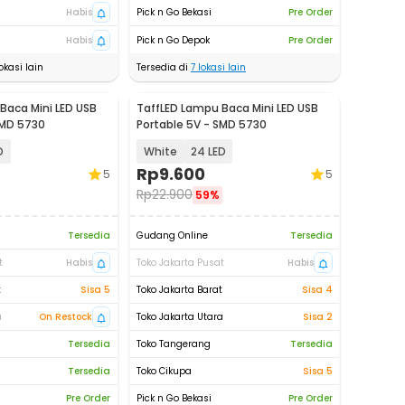
Habis
Pick n Go Bekasi
Pre Order
Habis
Pick n Go Depok
Pre Order
okasi lain
Tersedia di
7
lokasi lain
Baca Mini LED USB
TaffLED Lampu Baca Mini LED USB
SMD 5730
Portable 5V - SMD 5730
D
White
24 LED
Rp
9.600
5
5
Rp
22.900
59%
Tersedia
Gudang Online
Tersedia
t
Habis
Toko Jakarta Pusat
Habis
t
Sisa 5
Toko Jakarta Barat
Sisa 4
a
On Restock
Toko Jakarta Utara
Sisa 2
Tersedia
Toko Tangerang
Tersedia
Tersedia
Toko Cikupa
Sisa 5
Pre Order
Pick n Go Bekasi
Pre Order