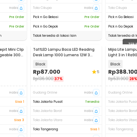
Habis
Toko Cikupa
Habis
Toko Cikupa
Pre Order
Pick n Go Bekasi
Pre Order
Pick n Go Bekasi
Pre Order
Pick n Go Depok
Pre Order
Pick n Go Depok
n
Tidak tersedia di lokasi lain
Tidak tersedia di l
TERJ
pit Mini Clip
TaffLED Lampu Baca LED Reading
Mijia Lite Lam
geable 300
Desk Lamp 1000 Lumens 12W 3
Light 3 in 1 Ra
Color - FX310
Remote - MJGJ
Black
Black
Rp
87.000
Rp
388.10
5
Rp
136.900
Rp
531.900
37%
28
Habis
Gudang Online
Habis
Gudang Online
Sisa 1
Toko Jakarta Pusat
Tersedia
Toko Jakarta Pusa
Habis
Toko Jakarta Barat
Habis
Toko Jakarta Bara
Sisa 3
Toko Jakarta Utara
Habis
Toko Jakarta Utar
Habis
Toko Tangerang
Sisa 1
Toko Tangerang