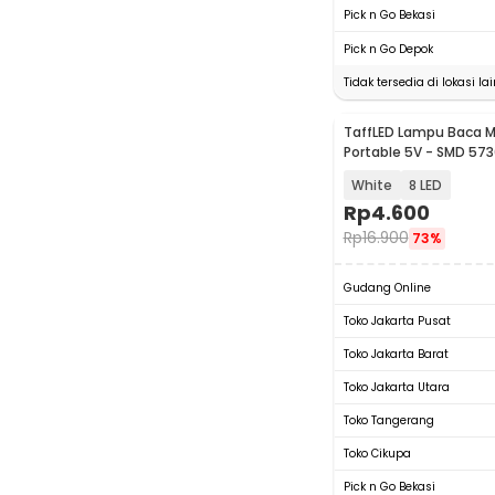
Pick n Go Bekasi
Pick n Go Depok
Tidak tersedia di lokasi lai
TaffLED Lampu Baca Mi
Portable 5V - SMD 573
White
8 LED
Rp
4.600
Rp
16.900
73%
Gudang Online
Toko Jakarta Pusat
Toko Jakarta Barat
Toko Jakarta Utara
Toko Tangerang
Toko Cikupa
Pick n Go Bekasi