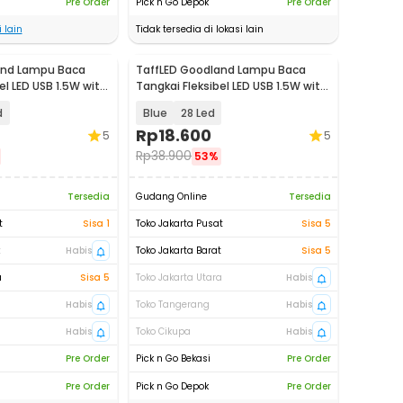
Pre Order
Pick n Go Depok
Pre Order
 lain
Tidak tersedia di lokasi lain
and Lampu Baca
TaffLED Goodland Lampu Baca
el LED USB 1.5W with
Tangkai Fleksibel LED USB 1.5W with
28
Switch - LZY-028
d
Blue
28 Led
Rp
18.600
5
5
Rp
38.900
53%
Tersedia
Gudang Online
Tersedia
t
Sisa 1
Toko Jakarta Pusat
Sisa 5
t
Habis
Toko Jakarta Barat
Sisa 5
a
Sisa 5
Toko Jakarta Utara
Habis
Habis
Toko Tangerang
Habis
Habis
Toko Cikupa
Habis
Pre Order
Pick n Go Bekasi
Pre Order
Pre Order
Pick n Go Depok
Pre Order