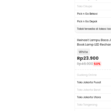
Toko Cikupa
Pick n Go Bekasi
Pick n Go Depok
Tidak tersedia di lokasi lai
Heinast Lampu Baca Je
Book Lamp LED Rechar
mAh - HE86
White
Rp
23.900
Rp
46.900
50%
Gudang Online
Toko Jakarta Pusat
Toko Jakarta Barat
Toko Jakarta Utara
Toko Tangerang