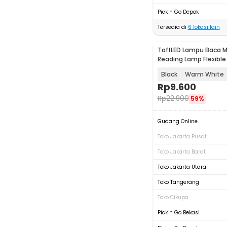
Pick n Go Depok
Tersedia di
6
lokasi lain
TaffLED Lampu Baca Mi
Reading Lamp Flexible
1W - FM105
Black
Warm White
Rp
9.600
Rp
22.900
59%
Gudang Online
Toko Jakarta Pusat
Toko Jakarta Barat
Toko Jakarta Utara
Toko Tangerang
Toko Cikupa
Pick n Go Bekasi