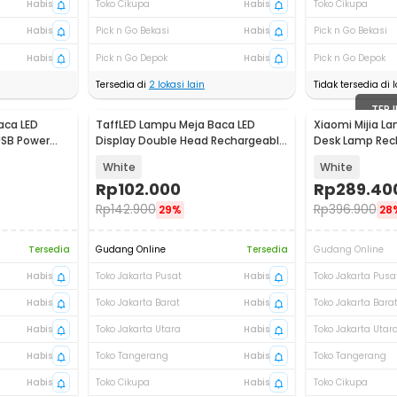
Habis
Toko Cikupa
Habis
Toko Cikupa
Habis
Pick n Go Bekasi
Habis
Pick n Go Bekasi
Habis
Pick n Go Depok
Habis
Pick n Go Depok
Tersedia di
2
lokasi lain
Tidak tersedia di l
TERJ
aca LED
TaffLED Lampu Meja Baca LED
Xiaomi Mijia L
USB Power
Display Double Head Rechargeable
Desk Lamp Rech
3in1 7W - BST-7019
4.5W - MJTD05
White
White
Rp
102.000
Rp
289.40
Rp
142.900
Rp
396.900
29%
28
Tersedia
Gudang Online
Tersedia
Gudang Online
Habis
Toko Jakarta Pusat
Habis
Toko Jakarta Pusa
Habis
Toko Jakarta Barat
Habis
Toko Jakarta Bara
Habis
Toko Jakarta Utara
Habis
Toko Jakarta Utar
Habis
Toko Tangerang
Habis
Toko Tangerang
Habis
Toko Cikupa
Habis
Toko Cikupa