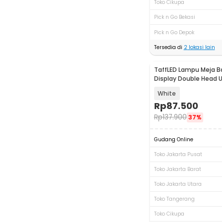
Toko Cikupa
Pick n Go Bekasi
Pick n Go Depok
Tersedia di
2
lokasi lain
TaffLED Lampu Meja B
Display Double Head 
3in1 7W - BST-7019
White
Rp
87.500
Rp
137.900
37%
Gudang Online
Toko Jakarta Pusat
Toko Jakarta Barat
Toko Jakarta Utara
Toko Tangerang
Toko Cikupa