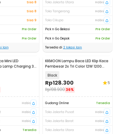
a
Sisa 8
Toko Jakarta Utara
Habis
Sisa 8
Toko Tangerang
Habis
Sisa 9
Toko Cikupa
Habis
Pre Order
Pick n Go Bekasi
Pre Order
Pre Order
Pick n Go Depok
Pre Order
i lain
Tersedia di
2
lokasi lain
a Mini LED
KKMOON Lampu Baca LED Klip Kaca
p Lamp Charging 3
Pembesar 2x Tri Color 12W 1200
05
Lumens - HP-P6
Black
Rp
128.300
5
Rp
198.900
36%
Habis
Gudang Online
Tersedia
t
Habis
Toko Jakarta Pusat
Habis
t
Habis
Toko Jakarta Barat
Habis
a
Tersedia
Toko Jakarta Utara
Habis