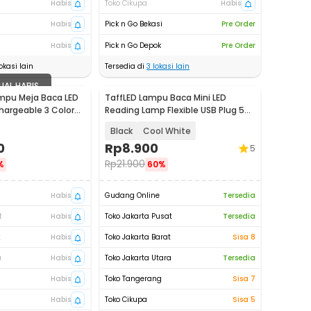
Habis
Toko Cikupa
Habis
Habis
Pick n Go Bekasi
Pre Order
Habis
Pick n Go Depok
Pre Order
okasi lain
Tersedia di
3
lokasi lain
UAL HABIS
ampu Meja Baca LED
TaffLED Lampu Baca Mini LED
argeable 3 Color
Reading Lamp Flexible USB Plug 5V
YL
1W - FM105
Black
Cool White
0
Rp
8.900
5
Rp
21.900
%
60%
Habis
Gudang Online
Tersedia
t
Habis
Toko Jakarta Pusat
Tersedia
t
Habis
Toko Jakarta Barat
Sisa 8
a
Habis
Toko Jakarta Utara
Tersedia
Habis
Toko Tangerang
Sisa 7
Habis
Toko Cikupa
Sisa 5