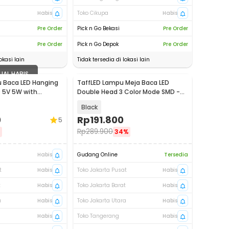
Habis
Toko Cikupa
Habis
Pre Order
Pick n Go Bekasi
Pre Order
Pre Order
Pick n Go Depok
Pre Order
okasi lain
Tidak tersedia di lokasi lain
UAL HABIS
pu Baca LED Hanging
TaffLED Lampu Meja Baca LED
90 5V 5W with
Double Head 3 Color Mode SMD -
D01YL
ZN14
Black
0
Rp
191.800
5
Rp
289.900
%
34%
Habis
Gudang Online
Tersedia
t
Habis
Toko Jakarta Pusat
Habis
t
Habis
Toko Jakarta Barat
Habis
a
Habis
Toko Jakarta Utara
Habis
Habis
Toko Tangerang
Habis