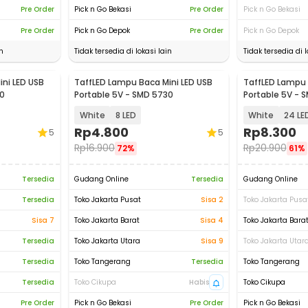
Pre Order
Pick n Go Bekasi
Pre Order
Pick n Go Bekasi
Pre Order
Pick n Go Depok
Pre Order
Pick n Go Depok
n
Tidak tersedia di lokasi lain
Tidak tersedia di l
ni LED USB
TaffLED Lampu Baca Mini LED USB
TaffLED Lampu 
0
Portable 5V - SMD 5730
Portable 5V - 
White
8 LED
White
24 LE
Rp
4.800
Rp
8.300
5
5
Rp
16.900
Rp
20.900
72%
61%
Tersedia
Gudang Online
Tersedia
Gudang Online
Tersedia
Toko Jakarta Pusat
Sisa 2
Toko Jakarta Pusa
Sisa 7
Toko Jakarta Barat
Sisa 4
Toko Jakarta Bara
Tersedia
Toko Jakarta Utara
Sisa 9
Toko Jakarta Utar
Tersedia
Toko Tangerang
Tersedia
Toko Tangerang
Tersedia
Toko Cikupa
Habis
Toko Cikupa
Pre Order
Pick n Go Bekasi
Pre Order
Pick n Go Bekasi