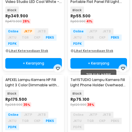
Video Studio LED Cool White -
Portable Flat Panel Fill Light
KY-BK1120
15W - LPL-01
Black
Black
Rp
349.900
Rp
55.500
Rp
479.900
28%
Rp
93.900
41%
Online
JKTP
JKTB
Online
JKTP
JKTB
JKTU
TGR
CKP
PBKS
JKTU
TGR
CKP
PBKS
PDPK
PDPK
Lihat Ketersediaan Stok
Lihat Ketersediaan Stok
+ Keranjang
+ Keranjang
TERJUAL HABIS
APEXEL Lampu Kamera HP Fill
TaffSTUDIO Lampu Kamera Fill
Light 3 Color Dimmable with
Light Phone Holder Overhead
Phone Clip - APL-FL23
3in1 Color - ZD15
Black
Black
Rp
175.500
Rp
75.100
Rp
268.900
35%
Rp
120.900
38%
Online
JKTP
JKTB
Online
JKTP
JKTB
JKTU
TGR
CKP
PBKS
JKTU
TGR
CKP
PBKS
PDPK
PDPK