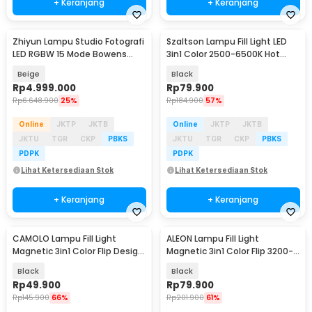
+ Keranjang
+ Keranjang
Zhiyun Lampu Studio Fotografi
Szaltson Lampu Fill Light LED
LED RGBW 15 Mode Bowens
3in1 Color 2500-6500K Hot
Mount 200W - X200
Shoe 2200mAh - D6
Beige
Black
Rp
4.999.000
Rp
79.900
Rp
6.648.900
25%
Rp
184.900
57%
Online
JKTP
JKTB
Online
JKTP
JKTB
JKTU
TGR
CKP
PBKS
JKTU
TGR
CKP
PBKS
PDPK
PDPK
Lihat Ketersediaan Stok
Lihat Ketersediaan Stok
+ Keranjang
+ Keranjang
CAMOLO Lampu Fill Light
ALEON Lampu Fill Light
Magnetic 3in1 Color Flip Design
Magnetic 3in1 Color Flip 3200-
300mAh 3W - CL-V18
8500K 1200mAh - AL-80
Black
Black
Rp
49.900
Rp
79.900
Rp
145.900
66%
Rp
201.900
61%