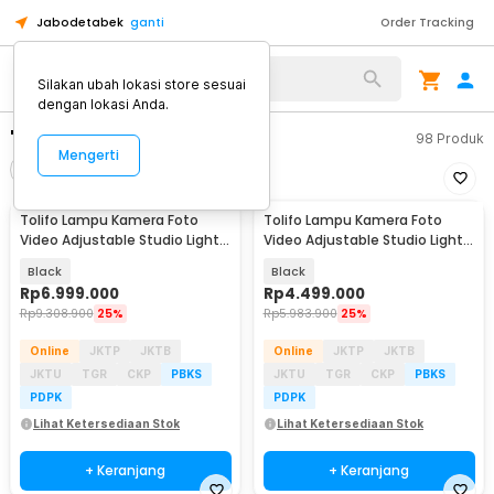
Jabodetabek
ganti
Order Tracking
Silakan ubah lokasi store sesuai
dengan lokasi Anda.
"lampu kamera"
98
Produk
Mengerti
Filter
Urutkan
Tolifo Lampu Kamera Foto
Tolifo Lampu Kamera Foto
Video Adjustable Studio Light
Video Adjustable Studio Light
LED 700W - GK-Panel 700B
LED 400W - GK-Panel 400B
Black
Black
Rp
6.999.000
Rp
4.499.000
Rp
9.308.900
25%
Rp
5.983.900
25%
Online
JKTP
JKTB
Online
JKTP
JKTB
JKTU
TGR
CKP
PBKS
JKTU
TGR
CKP
PBKS
PDPK
PDPK
Lihat Ketersediaan Stok
Lihat Ketersediaan Stok
+ Keranjang
+ Keranjang