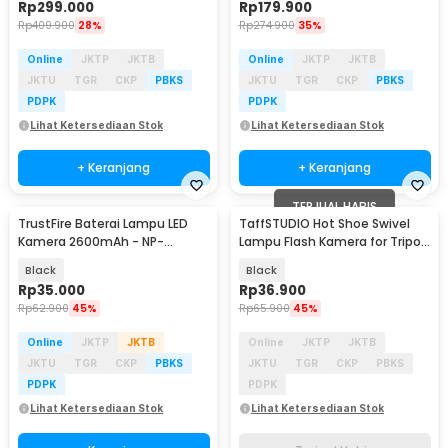
Rp
299.000
Rp
179.900
Rp
409.900
28%
Rp
274.900
35%
Online
JKTP
JKTB
Online
JKTP
JKTB
JKTU
TGR
CKP
PBKS
JKTU
TGR
CKP
PBKS
PDPK
PDPK
Lihat Ketersediaan Stok
Lihat Ketersediaan Stok
+ Keranjang
+ Keranjang
TERJUAL HABIS
TrustFire Baterai Lampu LED
TaffSTUDIO Hot Shoe Swivel
Kamera 2600mAh - NP-
Lampu Flash Kamera for Tripod
F550/NP-F570 (Replika 1:1)
Light Stand - QM3625
Black
Black
Rp
35.000
Rp
36.900
Rp
62.900
45%
Rp
65.900
45%
Online
JKTP
JKTB
Online
JKTP
JKTB
JKTU
TGR
CKP
PBKS
JKTU
TGR
CKP
PBKS
PDPK
PDPK
Lihat Ketersediaan Stok
Lihat Ketersediaan Stok