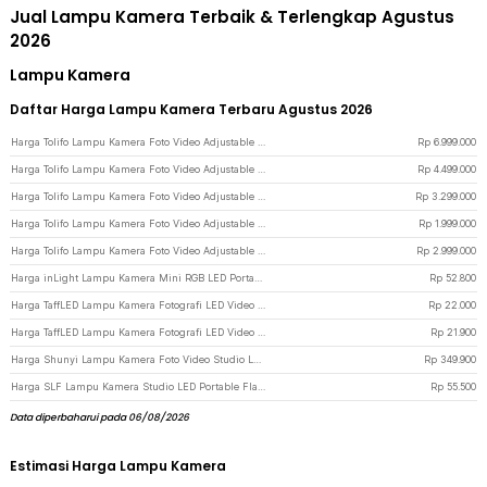
Jual Lampu Kamera Terbaik & Terlengkap Agustus
2026
Lampu Kamera
Daftar Harga Lampu Kamera Terbaru Agustus 2026
Harga Tolifo Lampu Kamera Foto Video Adjustable Studio Light LED 700W - GK-Panel 700B - Black
Rp
6.999.000
Harga Tolifo Lampu Kamera Foto Video Adjustable Studio Light LED 400W - GK-Panel 400B - Black
Rp
4.499.000
Harga Tolifo Lampu Kamera Foto Video Adjustable RGB LED Studio Flash 150W - GK-S150RGB - Black
Rp
3.299.000
Harga Tolifo Lampu Kamera Foto Video Adjustable RGB LED Studio Flash 100W - GK-S100RGB - Black
Rp
1.999.000
Harga Tolifo Lampu Kamera Foto Video Adjustable Studio LED 150W 15000LM - GK-S150B PRO - Black
Rp
2.999.000
Harga inLight Lampu Kamera Mini RGB LED Portable Photo Video Light 1200mAh - WL-R1 - Black
Rp
52.800
Harga TaffLED Lampu Kamera Fotografi LED Video Fill Light 30W 32cm - T530 - Purple
Rp
22.000
Harga TaffLED Lampu Kamera Fotografi LED Video Fill Light 30W 32cm - T530 - Blue
Rp
21.900
Harga Shunyi Lampu Kamera Foto Video Studio LED Cool White - KY-BK1120 - Black
Rp
349.900
Harga SLF Lampu Kamera Studio LED Portable Flat Panel Fill Light 15W - LPL-01 - Black
Rp
55.500
Data diperbaharui pada 06/08/2026
Estimasi Harga Lampu Kamera