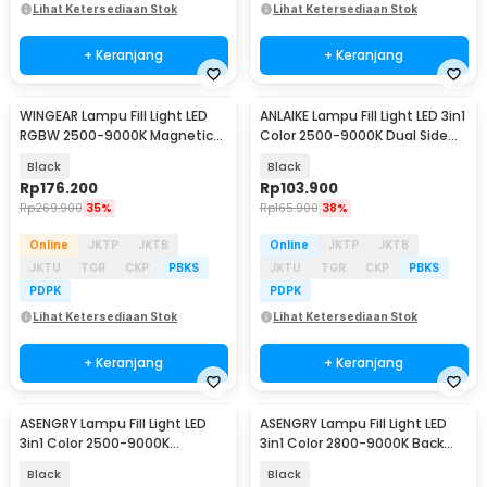
Lihat Ketersediaan Stok
Lihat Ketersediaan Stok
+ Keranjang
+ Keranjang
WINGEAR Lampu Fill Light LED
ANLAIKE Lampu Fill Light LED 3in1
RGBW 2500-9000K Magnetic
Color 2500-9000K Dual Side
3000mAh - M20
1200mAh - N13
Black
Black
Rp
176.200
Rp
103.900
Rp
269.900
35%
Rp
165.900
38%
Online
JKTP
JKTB
Online
JKTP
JKTB
JKTU
TGR
CKP
PBKS
JKTU
TGR
CKP
PBKS
PDPK
PDPK
Lihat Ketersediaan Stok
Lihat Ketersediaan Stok
+ Keranjang
+ Keranjang
ASENGRY Lampu Fill Light LED
ASENGRY Lampu Fill Light LED
3in1 Color 2500-9000K
3in1 Color 2800-9000K Back
Magnetic 1200mAh - N19
Clip 1200mAh - N21
Black
Black