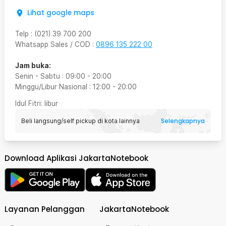
Lihat google maps
Telp
:
(021) 39 700 200
Whatsapp Sales / COD
:
0896 135 222 00
Jam buka:
Senin - Sabtu
:
09:00
-
20:00
Minggu/Libur Nasional
:
12:00
-
20:00
Idul Fitri
: libur
Selengkapnya
Beli langsung/self pickup di kota lainnya
Download Aplikasi JakartaNotebook
Layanan Pelanggan
JakartaNotebook