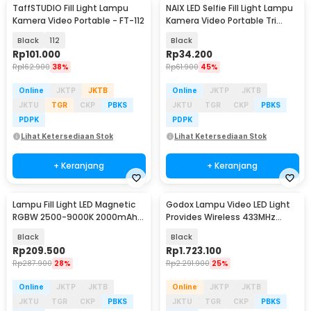
TaffSTUDIO Fill Light Lampu
NAIX LED Selfie Fill Light Lampu
Kamera Video Portable - FT-112
Kamera Video Portable Tri
Color 5.5W - AY-49J
Black
112
Black
Rp
101.000
Rp
34.200
Rp
162.900
38%
Rp
61.900
45%
Online
JKTP
JKTB
Online
JKTP
JKTB
JKTU
TGR
CKP
PBKS
JKTU
TGR
CKP
PBKS
PDPK
PDPK
Lihat Ketersediaan Stok
Lihat Ketersediaan Stok
+ Keranjang
+ Keranjang
Lampu Fill Light LED Magnetic
Godox Lampu Video LED Light
RGBW 2500-9000K 2000mAh
Provides Wireless 433MHz
6W - TL96
5600K 60W - SL60W
Black
Black
Rp
209.500
Rp
1.723.100
Rp
287.900
28%
Rp
2.291.900
25%
Online
JKTP
JKTB
Online
JKTP
JKTB
JKTU
TGR
CKP
PBKS
JKTU
TGR
CKP
PBKS