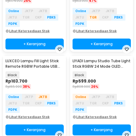
Rp
1.174.900
26%
Rp
53.900
47%
Online
JKTP
JKTB
Online
JKTP
JKTB
JKTU
TGR
CKP
PBKS
JKTU
TGR
CKP
PBKS
PDPK
PDPK
Lihat Ketersediaan Stok
Lihat Ketersediaan Stok
+ Keranjang
+ Keranjang
LUXCEO Lampu Fill Light Stick
LIYADI Lampu Studio Tube Light
Remote RGBW Portable USB
Stick RGBW 24 Mode OLED
8W 1800mAh - ST-15
2600mAh 50W - C2 PRO
Black
Black
Rp
103.700
Rp
599.000
Rp
165.900
38%
Rp
808.900
26%
Online
JKTP
JKTB
Online
JKTP
JKTB
JKTU
TGR
CKP
PBKS
JKTU
TGR
CKP
PBKS
PDPK
PDPK
Lihat Ketersediaan Stok
Lihat Ketersediaan Stok
+ Keranjang
+ Keranjang