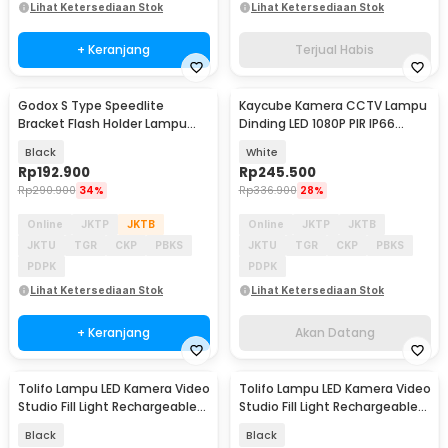
Lihat Ketersediaan Stok
Lihat Ketersediaan Stok
+ Keranjang
Terjual Habis
Godox S Type Speedlite
Kaycube Kamera CCTV Lampu
Akan Datang
Bracket Flash Holder Lampu
Dinding LED 1080P PIR IP66
Kamera Bowens Mount
800lm - D6
Black
White
Rp
192.900
Rp
245.500
Rp
290.900
34%
Rp
336.900
28%
Online
JKTP
JKTB
Online
JKTP
JKTB
JKTU
TGR
CKP
PBKS
JKTU
TGR
CKP
PBKS
PDPK
PDPK
Lihat Ketersediaan Stok
Lihat Ketersediaan Stok
+ Keranjang
Akan Datang
Tolifo Lampu LED Kamera Video
Tolifo Lampu LED Kamera Video
Studio Fill Light Rechargeable
Studio Fill Light Rechargeable
15W - PT-15B PRO II
11W - PT-176S
Black
Black