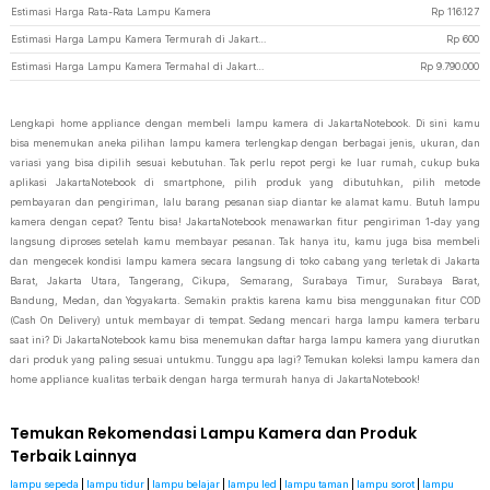
Estimasi Harga Rata-Rata Lampu Kamera
Rp
116.127
Estimasi Harga Lampu Kamera Termurah di JakartaNotebook
Rp
600
Estimasi Harga Lampu Kamera Termahal di JakartaNotebook
Rp
9.790.000
Lengkapi home appliance dengan membeli lampu kamera di JakartaNotebook. Di sini kamu
bisa menemukan aneka pilihan lampu kamera terlengkap dengan berbagai jenis, ukuran, dan
variasi yang bisa dipilih sesuai kebutuhan. Tak perlu repot pergi ke luar rumah, cukup buka
aplikasi JakartaNotebook di smartphone, pilih produk yang dibutuhkan, pilih metode
pembayaran dan pengiriman, lalu barang pesanan siap diantar ke alamat kamu. Butuh lampu
kamera dengan cepat? Tentu bisa! JakartaNotebook menawarkan fitur pengiriman 1-day yang
langsung diproses setelah kamu membayar pesanan. Tak hanya itu, kamu juga bisa membeli
dan mengecek kondisi lampu kamera secara langsung di toko cabang yang terletak di Jakarta
Barat, Jakarta Utara, Tangerang, Cikupa, Semarang, Surabaya Timur, Surabaya Barat,
Bandung, Medan, dan Yogyakarta. Semakin praktis karena kamu bisa menggunakan fitur COD
(Cash On Delivery) untuk membayar di tempat. Sedang mencari harga lampu kamera terbaru
saat ini? Di JakartaNotebook kamu bisa menemukan daftar harga lampu kamera yang diurutkan
dari produk yang paling sesuai untukmu. Tunggu apa lagi? Temukan koleksi lampu kamera dan
home appliance kualitas terbaik dengan harga termurah hanya di JakartaNotebook!
Temukan Rekomendasi Lampu Kamera dan Produk
Terbaik Lainnya
lampu sepeda
|
lampu tidur
|
lampu belajar
|
lampu led
|
lampu taman
|
lampu sorot
|
lampu