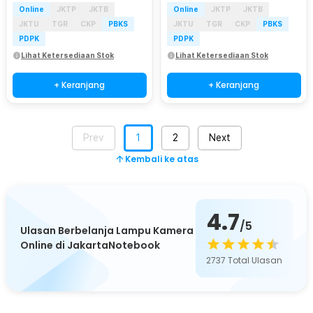
Online
JKTP
JKTB
Online
JKTP
JKTB
JKTU
TGR
CKP
PBKS
JKTU
TGR
CKP
PBKS
PDPK
PDPK
Lihat Ketersediaan Stok
Lihat Ketersediaan Stok
+ Keranjang
+ Keranjang
Prev
1
2
Next
Kembali ke atas
4.7
/5
Ulasan Berbelanja Lampu Kamera
Online di JakartaNotebook
2737
Total Ulasan