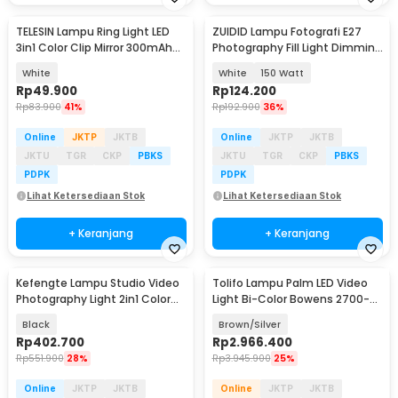
TELESIN Lampu Ring Light LED
ZUIDID Lampu Fotografi E27
3in1 Color Clip Mirror 300mAh
Photography Fill Light Dimming
3.6W - P5-BGD-04
with Remote - Z-27
White
White
150 Watt
Rp
49.900
Rp
124.200
Rp
83.900
41%
Rp
192.900
36%
Online
JKTP
JKTB
Online
JKTP
JKTB
JKTU
TGR
CKP
PBKS
JKTU
TGR
CKP
PBKS
PDPK
PDPK
Lihat Ketersediaan Stok
Lihat Ketersediaan Stok
+ Keranjang
+ Keranjang
Kefengte Lampu Studio Video
Tolifo Lampu Palm LED Video
Photography Light 2in1 Color
Light Bi-Color Bowens 2700-
400W - CB-VL100P
6500K 350W - PL-350B
Black
Brown/Silver
Rp
402.700
Rp
2.966.400
Rp
551.900
28%
Rp
3.945.900
25%
Online
JKTP
JKTB
Online
JKTP
JKTB