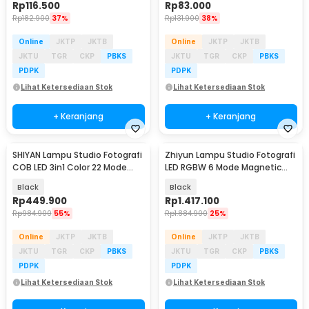
Rp
116.500
Rp
83.000
Rp
182.900
37%
Rp
131.900
38%
Online
JKTP
JKTB
Online
JKTP
JKTB
JKTU
TGR
CKP
PBKS
JKTU
TGR
CKP
PBKS
PDPK
PDPK
Lihat Ketersediaan Stok
Lihat Ketersediaan Stok
+ Keranjang
+ Keranjang
SHIYAN Lampu Studio Fotografi
Zhiyun Lampu Studio Fotografi
COB LED 3in1 Color 22 Mode
LED RGBW 6 Mode Magnetic
100W - K100W
Base 20W - M20C
Black
Black
Rp
449.900
Rp
1.417.100
Rp
984.900
55%
Rp
1.884.900
25%
Online
JKTP
JKTB
Online
JKTP
JKTB
JKTU
TGR
CKP
PBKS
JKTU
TGR
CKP
PBKS
PDPK
PDPK
Lihat Ketersediaan Stok
Lihat Ketersediaan Stok