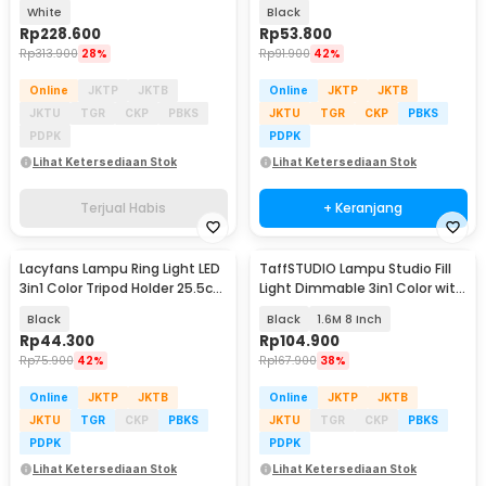
Smartphone 500mAh - P5-
Color - BD-P11
White
Black
BGD-17
Rp
228.600
Rp
53.800
Rp
313.900
28%
Rp
91.900
42%
Online
JKTP
JKTB
Online
JKTP
JKTB
JKTU
TGR
CKP
PBKS
JKTU
TGR
CKP
PBKS
PDPK
PDPK
Lihat Ketersediaan Stok
Lihat Ketersediaan Stok
Terjual Habis
+ Keranjang
Lacyfans Lampu Ring Light LED
TaffSTUDIO Lampu Studio Fill
3in1 Color Tripod Holder 25.5cm
Light Dimmable 3in1 Color with
12W - QX-260
Tripod - ZD610
Black
Black
1.6M 8 Inch
Rp
44.300
Rp
104.900
Rp
75.900
42%
Rp
167.900
38%
Online
JKTP
JKTB
Online
JKTP
JKTB
JKTU
TGR
CKP
PBKS
JKTU
TGR
CKP
PBKS
PDPK
PDPK
Lihat Ketersediaan Stok
Lihat Ketersediaan Stok