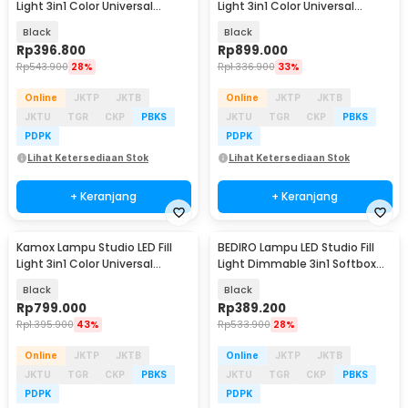
Light 3in1 Color Universal
Light 3in1 Color Universal
Mount 400W - KY-BK1201
Mount 400W - KS-400II
Black
Black
Rp
396.800
Rp
899.000
Rp
543.900
28%
Rp
1.336.900
33%
Online
JKTP
JKTB
Online
JKTP
JKTB
JKTU
TGR
CKP
PBKS
JKTU
TGR
CKP
PBKS
PDPK
PDPK
Lihat Ketersediaan Stok
Lihat Ketersediaan Stok
+ Keranjang
+ Keranjang
Kamox Lampu Studio LED Fill
BEDIRO Lampu LED Studio Fill
Light 3in1 Color Universal
Light Dimmable 3in1 Softbox
Mount 300W - V308
and Tripod - BD1800X
Black
Black
Rp
799.000
Rp
389.200
Rp
1.395.900
43%
Rp
533.900
28%
Online
JKTP
JKTB
Online
JKTP
JKTB
JKTU
TGR
CKP
PBKS
JKTU
TGR
CKP
PBKS
PDPK
PDPK