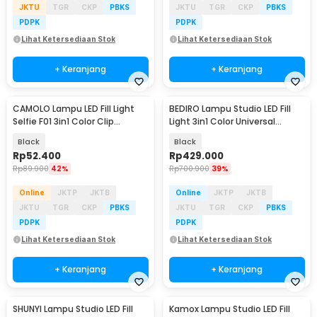
JKTU
TGR
CKP
PBKS
JKTU
TGR
CKP
PBKS
PDPK
PDPK
Lihat Ketersediaan Stok
Lihat Ketersediaan Stok
+ Keranjang
+ Keranjang
CAMOLO Lampu LED Fill Light
BEDIRO Lampu Studio LED Fill
Selfie F01 3in1 Color Clip
Light 3in1 Color Universal
Magnetic 800mAh - F01
Mount 200W - T200 Pro
Black
Black
Rp
52.400
Rp
429.000
Rp
89.900
42%
Rp
700.900
39%
Online
JKTP
JKTB
Online
JKTP
JKTB
JKTU
TGR
CKP
PBKS
JKTU
TGR
CKP
PBKS
PDPK
PDPK
Lihat Ketersediaan Stok
Lihat Ketersediaan Stok
+ Keranjang
+ Keranjang
SHUNYI Lampu Studio LED Fill
Kamox Lampu Studio LED Fill