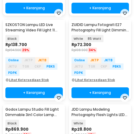
+ Keranjang
+ Keranjang
SZKOSTON Lampu LED Live
ZUIDID Lampu Fotografi E27
Streaming Video Fill Light 11
Photography Fill Light Dimming
Inch - MM-240
with Remote - Z-27
Black
White
85 Watt
Rp
138.700
Rp
72.300
Rp
194.900
29%
Rp
108.900
34%
Online
JKTP
JKTB
Online
JKTP
JKTB
JKTU
TGR
CKP
PBKS
JKTU
TGR
CKP
PBKS
PDPK
PDPK
Lihat Ketersediaan Stok
Lihat Ketersediaan Stok
+ Keranjang
+ Keranjang
Godox Lampu Studio Fill Light
JDD Lampu Modeling
Dimmable 3in1 Color Lamp
Photography Flash Lights LED
Panel 30W - LEDP260C
E27 150W Warm White - jD01
Black
White
Rp
869.900
Rp
28.800