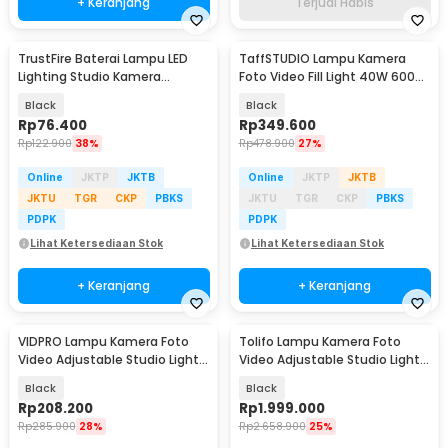
+ Keranjang
Terjual Habis
TrustFire Baterai Lampu LED
TaffSTUDIO Lampu Kamera
Lighting Studio Kamera
Foto Video Fill Light 40W 600
6600mAh 7.4V - NP-F960 / NP-
LED - U600+
Black
Black
F970
Rp
76.400
Rp
349.600
Rp
122.900
38%
Rp
478.900
27%
Online
JKTP
JKTB
Online
JKTP
JKTB
JKTU
TGR
CKP
PBKS
JKTU
TGR
CKP
PBKS
PDPK
PDPK
Lihat Ketersediaan Stok
Lihat Ketersediaan Stok
+ Keranjang
+ Keranjang
VIDPRO Lampu Kamera Foto
Tolifo Lampu Kamera Foto
Video Adjustable Studio Light
Video Adjustable Studio Light
Kit 416 LED 30W - LED-416
LED 100W - GK-S100B PRO
Black
Black
Rp
208.200
Rp
1.999.000
Rp
285.900
28%
Rp
2.658.900
25%