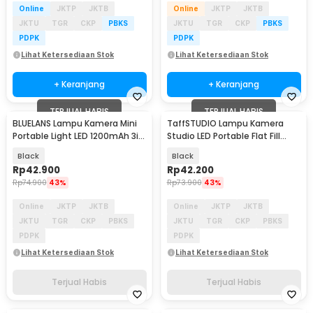
Online
JKTP
JKTB
Online
JKTP
JKTB
JKTU
TGR
CKP
PBKS
JKTU
TGR
CKP
PBKS
PDPK
PDPK
Lihat Ketersediaan Stok
Lihat Ketersediaan Stok
+ Keranjang
+ Keranjang
TERJUAL HABIS
TERJUAL HABIS
BLUELANS Lampu Kamera Mini
TaffSTUDIO Lampu Kamera
Portable Light LED 1200mAh 3in1
Studio LED Portable Flat Fill
Color - WL62
Light 8 Inch - LPL-02
Black
Black
Rp
42.900
Rp
42.200
Rp
74.900
43%
Rp
73.900
43%
Online
JKTP
JKTB
Online
JKTP
JKTB
JKTU
TGR
CKP
PBKS
JKTU
TGR
CKP
PBKS
PDPK
PDPK
Lihat Ketersediaan Stok
Lihat Ketersediaan Stok
Terjual Habis
Terjual Habis