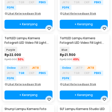
JKTU
TGR
CKP
PBKS
JKTU
TGR
CKP
PBKS
PDPK
PDPK
Lihat Ketersediaan Stok
Lihat Ketersediaan Stok
+ Keranjang
+ Keranjang
TaffLED Lampu Kamera
TaffLED Lampu Kamera
Fotografi LED Video Fill Light
Fotografi LED Video Fill Light
30W 32cm - T530
30W 32cm - T530
Purple
Blue
Rp
22.000
Rp
21.900
Rp
43.900
50%
Rp
42.900
49%
Online
JKTP
JKTB
Online
JKTP
JKTB
JKTU
TGR
CKP
PBKS
JKTU
TGR
CKP
PBKS
PDPK
PDPK
Lihat Ketersediaan Stok
Lihat Ketersediaan Stok
+ Keranjang
+ Keranjang
Shunyi Lampu Kamera Foto
SLF Lampu Kamera Studio LED