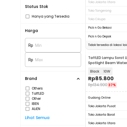
Toko Jakarta Utara
Status Stok
Toko Tangerang
Hanya yang Tersedia
Toko Cikupa
Pick n Go Bekasi
Harga
Pick n Go Depok
Tidak tersedia di lokasi lai
Rp
Min
TaffLED Lampu Sorot 
Rp
Max
Spotlight Beam Wate
White - YY3
Black
10W
Rp
85.800
Brand
Rp
134.900
37%
Others
TaffLED
Gudang Online
Other
IBEN
Toko Jakarta Pusat
ALiEN
Toko Jakarta Barat
Lihat Semua
Toko Jakarta Utara