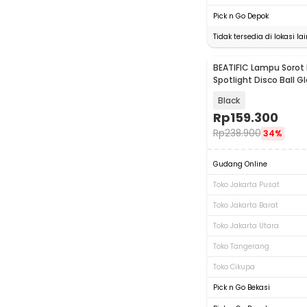
Pick n Go Depok
Tidak tersedia di lokasi lai
BEATIFIC Lampu Sorot
Spotlight Disco Ball G
- BT5
Black
Rp
159.300
Rp
238.900
34%
Gudang Online
Toko Jakarta Pusat
Toko Jakarta Barat
Toko Jakarta Utara
Toko Tangerang
Toko Cikupa
Pick n Go Bekasi