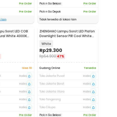
Pre Order
Pick n Go Bekasi
Pre Order
Pre Order
Pick n Go Depok
Pre Order
 lain
Tidak tersedia di lokasi lain
u Sorot LED COB
ZHENGHAO Lampu Sorot LED Plafon
tural White 4000K
Downlight Sensor PIR Cool White
7W - ZG40
White
Rp
29.300
Rp
54.900
%
47%
Sisa 10
Gudang Online
Tersedia
t
Habis
Toko Jakarta Pusat
Habis
t
Habis
Toko Jakarta Barat
Habis
a
Habis
Toko Jakarta Utara
Habis
Habis
Toko Tangerang
Habis
Habis
Toko Cikupa
Habis
Pre Order
Pick n Go Bekasi
Pre Order