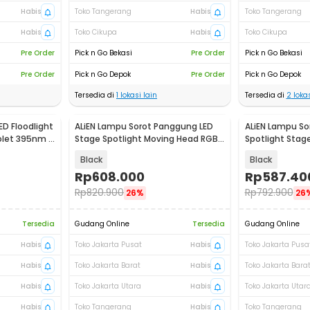
Habis
Toko Tangerang
Habis
Toko Tangerang
Habis
Toko Cikupa
Habis
Toko Cikupa
Pre Order
Pick n Go Bekasi
Pre Order
Pick n Go Bekasi
Pre Order
Pick n Go Depok
Pre Order
Pick n Go Depok
Tersedia di
1
lokasi lain
Tersedia di
2
lokas
ED Floodlight
ALiEN Lampu Sorot Panggung LED
ALiEN Lampu So
olet 395nm -
Stage Spotlight Moving Head RGB
Spotlight Stag
10W - DM512
30W - BC201
Black
Black
Rp
608.000
Rp
587.40
Rp
820.900
Rp
792.900
26%
26
Tersedia
Gudang Online
Tersedia
Gudang Online
Habis
Toko Jakarta Pusat
Habis
Toko Jakarta Pusa
Habis
Toko Jakarta Barat
Habis
Toko Jakarta Bara
Habis
Toko Jakarta Utara
Habis
Toko Jakarta Utar
Habis
Toko Tangerang
Habis
Toko Tangerang