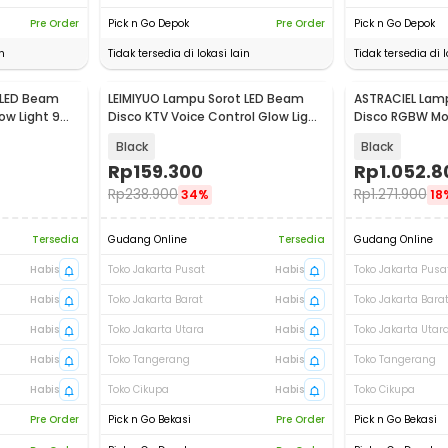
Pre Order
Pick n Go Depok
Pre Order
Pick n Go Depok
n
Tidak tersedia di lokasi lain
Tidak tersedia di l
 LED Beam
LEIMIYUO Lampu Sorot LED Beam
ASTRACIEL Lam
low Light 9W
Disco KTV Voice Control Glow Light
Disco RGBW Mo
9W - LM7009
120W - HY-A01
Black
Black
Rp
159.300
Rp
1.052.8
Rp
238.900
Rp
1.271.900
34%
18
Tersedia
Gudang Online
Tersedia
Gudang Online
Habis
Toko Jakarta Pusat
Habis
Toko Jakarta Pusa
Habis
Toko Jakarta Barat
Habis
Toko Jakarta Bara
Habis
Toko Jakarta Utara
Habis
Toko Jakarta Utar
Habis
Toko Tangerang
Habis
Toko Tangerang
Habis
Toko Cikupa
Habis
Toko Cikupa
Pre Order
Pick n Go Bekasi
Pre Order
Pick n Go Bekasi