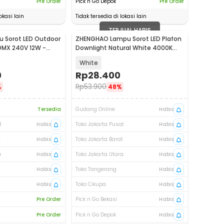
Pre Order
Pick n Go Depok
Pre Order
okasi lain
Tidak tersedia di lokasi lain
TERJUAL HABIS
 Sorot LED Outdoor
ZHENGHAO Lampu Sorot LED Plafon
DMX 240V 12W -
Downlight Natural White 4000K
7W - MJ5
White
0
Rp
28.400
Rp
53.900
%
48%
Tersedia
Gudang Online
Habis
t
Habis
Toko Jakarta Pusat
Habis
t
Habis
Toko Jakarta Barat
Habis
a
Habis
Toko Jakarta Utara
Habis
Habis
Toko Tangerang
Habis
Habis
Toko Cikupa
Habis
Pre Order
Pick n Go Bekasi
Habis
Pre Order
Pick n Go Depok
Habis