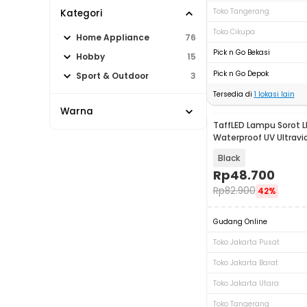
Toko Tangerang
Kategori
Toko Cikupa
Home Appliance
76
Pick n Go Bekasi
Hobby
15
Pick n Go Depok
Sport & Outdoor
3
Tersedia di
1
lokasi lain
Warna
TaffLED Lampu Sorot L
Waterproof UV Ultravi
YC01
Black
Rp
48.700
Rp
82.900
42%
Gudang Online
Toko Jakarta Pusat
Toko Jakarta Barat
Toko Jakarta Utara
Toko Tangerang