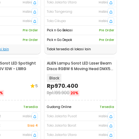
a
Habis
Toko Jakarta Utara
Habis
Habis
Toko Tangerang
Habis
Habis
Toko Cikupa
Habis
Pre Order
Pick n Go Bekasi
Pre Order
Pre Order
Pick n Go Depok
Pre Order
i lain
Tidak tersedia di lokasi lain
Sorot LED Spotlight
ALiEN Lampu Sorot LED Laser Beam
0V 10W - L18RG
Disco RGBW 6 Moving Head DMX512
150W - LHEDL-52
Black
Rp
970.400
5
Rp
1.199.900
4%
20%
Tersedia
Gudang Online
Tersedia
t
Habis
Toko Jakarta Pusat
Habis
t
Sisa 4
Toko Jakarta Barat
Habis
a
Habis
Toko Jakarta Utara
Habis