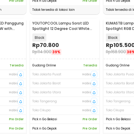
Pre Order
Pick n Go Depok
Pre Order
Pick n Go Depok
n
Tidak tersedia di lokasi lain
Tidak tersedia di l
LED Panggung
YOUTOPCOOL Lampu Sorot LED
KUMASTB Lampu
W with
Spotlight 12 Degree Cool White
Spotlight RGB 
6000K 240V - YS-P02
STL47
Black
Black
Rp
70.800
Rp
105.50
Rp
114.900
Rp
168.900
39%
38
Tersedia
Gudang Online
Tersedia
Gudang Online
Habis
Toko Jakarta Pusat
Habis
Toko Jakarta Pusa
Habis
Toko Jakarta Barat
Habis
Toko Jakarta Bara
Habis
Toko Jakarta Utara
Habis
Toko Jakarta Utar
Habis
Toko Tangerang
Habis
Toko Tangerang
Habis
Toko Cikupa
Habis
Toko Cikupa
Pre Order
Pick n Go Bekasi
Pre Order
Pick n Go Bekasi
Pre Order
Pick n Go Depok
Pre Order
Pick n Go Depok