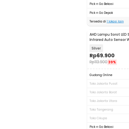
Pick n Go Bekasi
Pick n Go Depok
Tersedia di
1
lokasi lain
AHD Lampu Sorot LED S
Infrared Auto Sensor 
12V - ZHN-12
Silver
Rp
69.900
Rp
113.900
39%
Gudang Online
Toko Jakarta Pusat
Toko Jakarta Barat
Toko Jakarta Utara
Toko Tangerang
Toko Cikupa
Pick n Go Bekasi