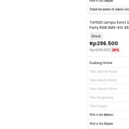
Pick n Go Depok
Tidak tersedia di lokasi lai
TaffLED Lampu Sorot 
Party RGB DMX-512 45
Remote - WALL-8LED
Black
Rp
296.500
Rp
406.900
28%
Gudang Online
Toko Jakarta Pusat
Toko Jakarta Barat
Toko Jakarta Utara
Toko Tangerang
Toko Cikupa
Pick n Go Bekasi
Pick n Go Depok