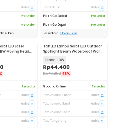
Habis
Toko Cikupa
Habis
Pre Order
Pick n Go Bekasi
Pre Order
Pre Order
Pick n Go Depok
Pre Order
okasi lain
Tersedia di
1
lokasi lain
rot LED Laser
TaffLED Lampu Sorot LED Outdoor
BW Moving Head
Spotlight Beam Waterproof Warm
 PC-YT003
White - YY3
Black
3W
00
Rp
44.400
Rp
76.900
%
43%
Tersedia
Gudang Online
Tersedia
t
Habis
Toko Jakarta Pusat
Habis
t
Habis
Toko Jakarta Barat
Habis
a
Habis
Toko Jakarta Utara
Habis
Habis
Toko Tangerang
Habis