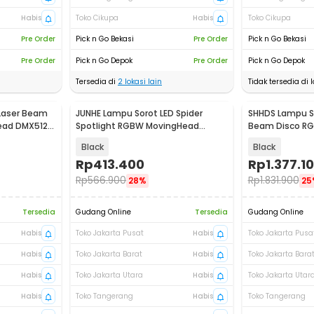
Habis
Toko Cikupa
Habis
Toko Cikupa
Pre Order
Pick n Go Bekasi
Pre Order
Pick n Go Bekasi
Pre Order
Pick n Go Depok
Pre Order
Pick n Go Depok
Tersedia di
2
lokasi lain
Tidak tersedia di l
Laser Beam
JUNHE Lampu Sorot LED Spider
SHHDS Lampu So
ead DMX512
Spotlight RGBW MovingHead
Beam Disco RG
DMX512 8LED 40W - JH-40
DMX512 120W -
Black
Black
Rp
413.400
Rp
1.377.1
Rp
566.900
Rp
1.831.900
28%
25
Tersedia
Gudang Online
Tersedia
Gudang Online
Habis
Toko Jakarta Pusat
Habis
Toko Jakarta Pusa
Habis
Toko Jakarta Barat
Habis
Toko Jakarta Bara
Habis
Toko Jakarta Utara
Habis
Toko Jakarta Utar
Habis
Toko Tangerang
Habis
Toko Tangerang