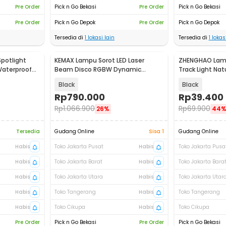
Pre Order
Pick n Go Bekasi
Pre Order
Pick n Go Bekasi
Pre Order
Pick n Go Depok
Pre Order
Pick n Go Depok
Tersedia di
1
lokasi lain
Tersedia di
1
lokasi
potlight
KEMAX Lampu Sorot LED Laser
ZHENGHAO Lamp
Waterproof
Beam Disco RGBW Dynamic
Track Light Na
DMX512 - KM36
12W - ZH24
Black
Black
Rp
790.000
Rp
39.400
Rp
1.066.900
Rp
69.900
26%
44
Tersedia
Gudang Online
Sisa 1
Gudang Online
Habis
Toko Jakarta Pusat
Habis
Toko Jakarta Pusa
Habis
Toko Jakarta Barat
Habis
Toko Jakarta Bara
Habis
Toko Jakarta Utara
Habis
Toko Jakarta Utar
Habis
Toko Tangerang
Habis
Toko Tangerang
Habis
Toko Cikupa
Habis
Toko Cikupa
Pre Order
Pick n Go Bekasi
Pre Order
Pick n Go Bekasi