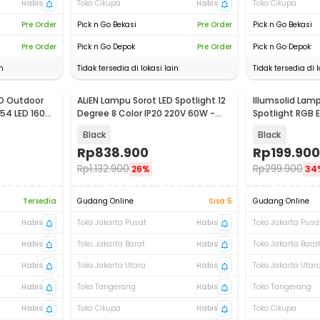
Habis
Toko Cikupa
Habis
Toko Cikupa
Pre Order
Pick n Go Bekasi
Pre Order
Pick n Go Bekasi
Pre Order
Pick n Go Depok
Pre Order
Pick n Go Depok
n
Tidak tersedia di lokasi lain
Tidak tersedia di l
D Outdoor
ALiEN Lampu Sorot LED Spotlight 12
Illumsolid Lamp
 54 LED 160W
Degree 8 Color IP20 220V 60W -
Spotlight RGB 
ZQ-B147B
30W - YS-P01
Black
Black
Rp
838.900
Rp
199.900
Rp
1.132.900
Rp
299.900
26%
34
Tersedia
Gudang Online
Sisa 5
Gudang Online
Habis
Toko Jakarta Pusat
Habis
Toko Jakarta Pusa
Habis
Toko Jakarta Barat
Habis
Toko Jakarta Bara
Habis
Toko Jakarta Utara
Habis
Toko Jakarta Utar
Habis
Toko Tangerang
Habis
Toko Tangerang
Habis
Toko Cikupa
Habis
Toko Cikupa