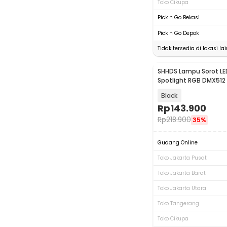
Toko Cikupa
Pick n Go Bekasi
Pick n Go Depok
Tidak tersedia di lokasi lai
SHHDS Lampu Sorot LE
Spotlight RGB DMX512
- SH54
Black
Rp
143.900
Rp
218.900
35%
Gudang Online
Toko Jakarta Pusat
Toko Jakarta Barat
Toko Jakarta Utara
Toko Tangerang
Toko Cikupa