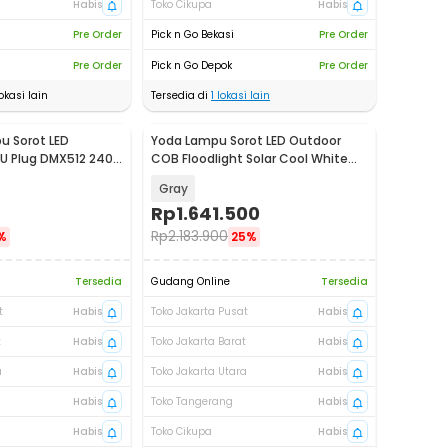
Habis
Toko Cikupa
Habis
Pre Order
Pick n Go Bekasi
Pre Order
Pre Order
Pick n Go Depok
Pre Order
okasi lain
Tersedia di
1
lokasi lain
u Sorot LED
Yoda Lampu Sorot LED Outdoor
EU Plug DMX512 240V
COB Floodlight Solar Cool White
200W - HS-SL-002
Gray
Rp
1.641.500
Rp
2.183.900
%
25%
Tersedia
Gudang Online
Tersedia
t
Habis
Toko Jakarta Pusat
Habis
t
Habis
Toko Jakarta Barat
Habis
a
Habis
Toko Jakarta Utara
Habis
Habis
Toko Tangerang
Habis
Habis
Toko Cikupa
Habis