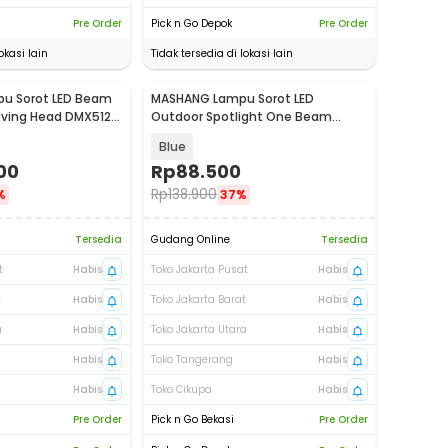
Pre Order
Pick n Go Depok
Pre Order
okasi lain
Tidak tersedia di lokasi lain
pu Sorot LED Beam
MASHANG Lampu Sorot LED
ving Head DMX512
Outdoor Spotlight One Beam
4
Waterproof Blue 10W - MA-220V
Blue
00
Rp
88.500
Rp
138.900
%
37%
Tersedia
Gudang Online
Tersedia
t
Habis
Toko Jakarta Pusat
Habis
t
Habis
Toko Jakarta Barat
Habis
a
Habis
Toko Jakarta Utara
Habis
Habis
Toko Tangerang
Habis
Habis
Toko Cikupa
Habis
Pre Order
Pick n Go Bekasi
Pre Order