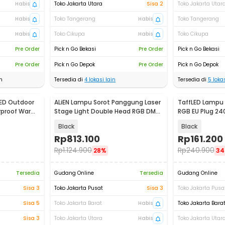
Habis
Toko Jakarta Utara
Sisa 2
Toko Jakarta Utar
Habis
Toko Tangerang
Habis
Toko Tangerang
Habis
Toko Cikupa
Habis
Toko Cikupa
Pre Order
Pick n Go Bekasi
Pre Order
Pick n Go Bekasi
Pre Order
Pick n Go Depok
Pre Order
Pick n Go Depok
n
Tersedia di
4
lokasi lain
Tersedia di
5
lokas
LED Outdoor
ALiEN Lampu Sorot Panggung Laser
TaffLED Lampu 
rproof Warm
Stage Light Double Head RGB DMX
RGB EU Plug 24
60W - EQ-60W
Black
Black
Rp
813.100
Rp
161.200
Rp
1.124.900
Rp
240.900
28%
3
Tersedia
Gudang Online
Tersedia
Gudang Online
Sisa 3
Toko Jakarta Pusat
Sisa 3
Toko Jakarta Pusa
Sisa 5
Toko Jakarta Barat
Habis
Toko Jakarta Bara
Sisa 3
Toko Jakarta Utara
Habis
Toko Jakarta Utar