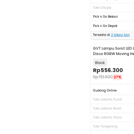
Toko Cikupa
Pick n Go Bekasi
Pick n Go Depok
Tersedia di
2
lokasi lain
GVT Lampu Sorot LED 
Disco RGBW Moving H
36W - G36
Black
Rp
556.300
Rp
751.900
27%
Gudang Online
Toko Jakarta Pusat
Toko Jakarta Barat
Toko Jakarta Utara
Toko Tangerang