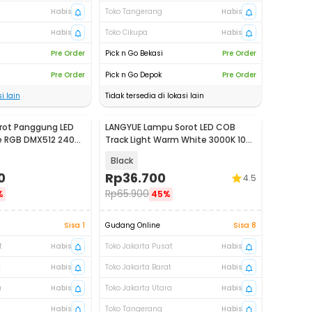
Habis
Toko Tangerang
Habis
Habis
Toko Cikupa
Habis
Pre Order
Pick n Go Bekasi
Pre Order
Pre Order
Pick n Go Depok
Pre Order
i lain
Tidak tersedia di lokasi lain
rot Panggung LED
LANGYUE Lampu Sorot LED COB
e RGB DMX512 240V
Track Light Warm White 3000K 10W
- BG1006
Black
0
Rp
36.700
4.5
Rp
65.900
%
45%
Sisa 1
Gudang Online
Sisa 8
t
Habis
Toko Jakarta Pusat
Habis
t
Habis
Toko Jakarta Barat
Habis
a
Habis
Toko Jakarta Utara
Habis
Habis
Toko Tangerang
Habis