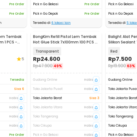
Pre Order
Pick n Go Bekasi
Pre Order
Pick n Go Bekasi
Pre Order
Pick n Go Depok
Pre Order
Pick n Go Depok
n
Tersedia di
6
lokasi lain
Tersedia di
5
lokas
 Lem Tembak
BongKim Refill Pistol Lem Tembak
Balight Alat P
m 1 PCS -
Hot Glue Stick 7x100mm 100 PCS -
Silikon Sealant
JBY-100
Transparent
Red
Rp
24.600
Rp
7.500
5
Rp
47.900
Rp
19.900
49%
63%
Tersedia
Gudang Online
Habis
Gudang Online
Sisa 6
Toko Jakarta Pusat
Habis
Toko Jakarta Pusa
Habis
Toko Jakarta Barat
Sisa 3
Toko Jakarta Bara
Habis
Toko Jakarta Utara
Habis
Toko Jakarta Utar
Habis
Toko Tangerang
Habis
Toko Tangerang
Habis
Toko Cikupa
Habis
Toko Cikupa
Pre Order
Pick n Go Bekasi
Habis
Pick n Go Bekasi