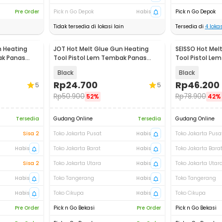
Pre Order
Pick n Go Depok
Habis
Pick n Go Depok
Tidak tersedia di lokasi lain
Tersedia di
4
lokas
n Heating
JOT Hot Melt Glue Gun Heating
SEISSO Hot Mel
ak Panas
Tool Pistol Lem Tembak Panas
Tool Pistol Le
20W - QT-302
150W - QT-305
Black
Black
Rp
24.700
Rp
46.200
5
5
Rp
50.900
Rp
78.900
52%
42%
Tersedia
Gudang Online
Tersedia
Gudang Online
Sisa 2
Toko Jakarta Pusat
Habis
Toko Jakarta Pusa
Habis
Toko Jakarta Barat
Habis
Toko Jakarta Bara
Sisa 2
Toko Jakarta Utara
Habis
Toko Jakarta Utar
Habis
Toko Tangerang
Habis
Toko Tangerang
Habis
Toko Cikupa
Habis
Toko Cikupa
Pre Order
Pick n Go Bekasi
Pre Order
Pick n Go Bekasi