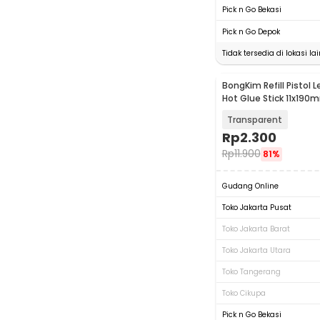
Pick n Go Bekasi
Pick n Go Depok
Tidak tersedia di lokasi lai
BongKim Refill Pistol
Hot Glue Stick 11x190m
JBY-10
Transparent
Rp
2.300
Rp
11.900
81%
Gudang Online
Toko Jakarta Pusat
Toko Jakarta Barat
Toko Jakarta Utara
Toko Tangerang
Toko Cikupa
Pick n Go Bekasi