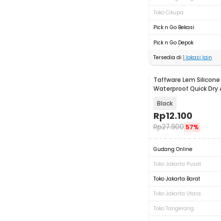
Toko Cikupa
Pick n Go Bekasi
Pick n Go Depok
Tersedia di
1
lokasi lain
Taffware Lem Silicone
Waterproof Quick Dry
30ml - JC-8070
Black
Rp
12.100
Rp
27.900
57%
Gudang Online
Toko Jakarta Pusat
Toko Jakarta Barat
Toko Jakarta Utara
Toko Tangerang