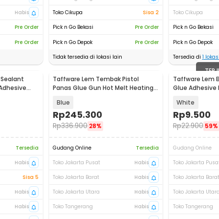
Habis
Toko Cikupa
Sisa 2
Toko Cikupa
Pre Order
Pick n Go Bekasi
Pre Order
Pick n Go Bekasi
Pre Order
Pick n Go Depok
Pre Order
Pick n Go Depok
Tidak tersedia di lokasi lain
Tersedia di
1
lokasi
TERJ
 Sealant
Taffware Lem Tembak Pistol
Taffware Lem 
 Adhesive
Panas Glue Gun Hot Melt Heating
Glue Adhesive I
60W - QT-310
8896
Blue
White
Rp
245.300
Rp
9.500
Rp
336.900
Rp
22.900
28%
59%
Tersedia
Gudang Online
Tersedia
Gudang Online
Habis
Toko Jakarta Pusat
Habis
Toko Jakarta Pusa
Sisa 5
Toko Jakarta Barat
Habis
Toko Jakarta Bara
Habis
Toko Jakarta Utara
Habis
Toko Jakarta Utar
Habis
Toko Tangerang
Habis
Toko Tangerang