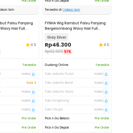
Pre Order
Pick n Go Depok
Pre Order
okasi lain
Tersedia di
1
lokasi lain
but Palsu Panjang
FYNHA Wig Rambut Palsu Panjang
avy Hair Full
Bergelombang Wavy Hair Full
 HB-004
Bangs 65cm - HB-004
Gray Silver
Rp
46.300
4.5
4.5
Rp
92.900
51%
Tersedia
Gudang Online
Tersedia
t
Habis
Toko Jakarta Pusat
Habis
t
Sisa 2
Toko Jakarta Barat
Habis
a
Habis
Toko Jakarta Utara
Habis
Habis
Toko Tangerang
Habis
Habis
Toko Cikupa
Habis
Pre Order
Pick n Go Bekasi
Pre Order
Pre Order
Pick n Go Depok
Pre Order