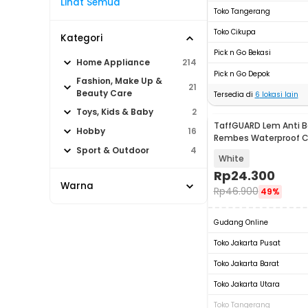
Lihat Semua
Toko Tangerang
Toko Cikupa
Kategori
Pick n Go Bekasi
Home Appliance
214
Pick n Go Depok
Fashion, Make Up &
21
Beauty Care
Tersedia di
6
lokasi lain
Toys, Kids & Baby
2
TaffGUARD Lem Anti B
Hobby
16
Rembes Waterproof C
with Brush - JS013
Sport & Outdoor
4
White
Rp
24.300
Warna
Rp
46.900
49%
Gudang Online
Toko Jakarta Pusat
Toko Jakarta Barat
Toko Jakarta Utara
Toko Tangerang