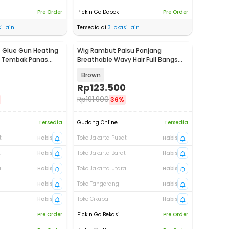
Pre Order
Pick n Go Depok
Pre Order
i lain
Tersedia di
3
lokasi lain
t Glue Gun Heating
Wig Rambut Palsu Panjang
m Tembak Panas
Breathable Wavy Hair Full Bangs
51cm - C8291-3
Brown
Rp
123.500
Rp
191.900
36%
Tersedia
Gudang Online
Tersedia
t
Habis
Toko Jakarta Pusat
Habis
t
Habis
Toko Jakarta Barat
Habis
a
Habis
Toko Jakarta Utara
Habis
Habis
Toko Tangerang
Habis
Habis
Toko Cikupa
Habis
Pre Order
Pick n Go Bekasi
Pre Order