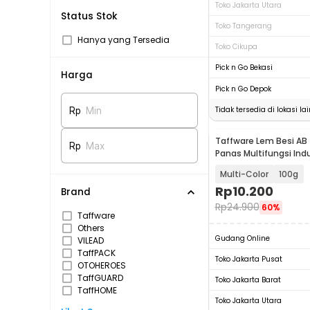
Toko Jakarta Utara
Status Stok
Toko Tangerang
Hanya yang Tersedia
Toko Cikupa
Pick n Go Bekasi
Harga
Pick n Go Depok
Tidak tersedia di lokasi lai
Rp
Min
Taffware Lem Besi AB
Rp
Max
Panas Multifungsi Indu
Glue - SW-15
Multi-Color
100g
Rp
10.200
Brand
Rp
24.900
60%
Taffware
Others
Gudang Online
VILEAD
TaffPACK
Toko Jakarta Pusat
OTOHEROES
TaffGUARD
Toko Jakarta Barat
TaffHOME
Toko Jakarta Utara