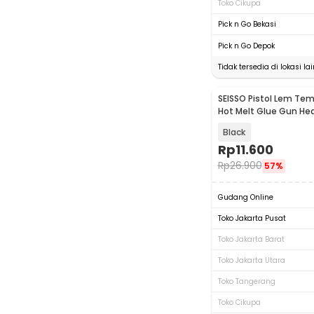
Toko Cikupa
Pick n Go Bekasi
Pick n Go Depok
Tidak tersedia di lokasi lai
SEISSO Pistol Lem Te
Hot Melt Glue Gun Hea
7mm 20W - QT-205
Black
Rp
11.600
Rp
26.900
57%
Gudang Online
Toko Jakarta Pusat
Toko Jakarta Barat
Toko Jakarta Utara
Toko Tangerang
Toko Cikupa