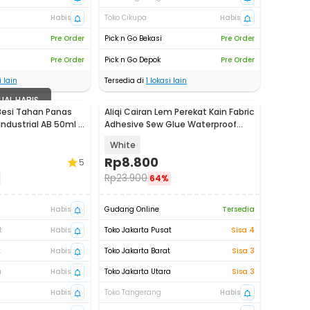
Habis
Toko Cikupa
Habis
Pre Order
Pick n Go Bekasi
Pre Order
Pre Order
Pick n Go Depok
Pre Order
 lain
Tersedia di
1
lokasi lain
UAL HABIS
Besi Tahan Panas
Aliqi Cairan Lem Perekat Kain Fabric
ndustrial AB 50ml -
Adhesive Sew Glue Waterproof
60ml - 9118
White
Rp
8.800
5
Rp
23.900
64%
Habis
Gudang Online
Tersedia
t
Habis
Toko Jakarta Pusat
Sisa 4
t
Habis
Toko Jakarta Barat
Sisa 3
a
Habis
Toko Jakarta Utara
Sisa 3
Habis
Toko Tangerang
Habis