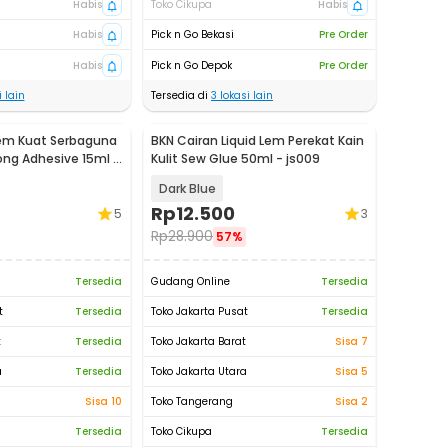
Habis
Toko Cikupa
Habis
Habis
Pick n Go Bekasi
Pre Order
Habis
Pick n Go Depok
Pre Order
 lain
Tersedia di
3
lokasi lain
em Kuat Serbaguna
BKN Cairan Liquid Lem Perekat Kain
ong Adhesive 15ml -
Kulit Sew Glue 50ml - js009
Dark Blue
Rp
12.500
5
3
Rp
28.900
57%
Tersedia
Gudang Online
Tersedia
t
Tersedia
Toko Jakarta Pusat
Tersedia
t
Tersedia
Toko Jakarta Barat
Sisa 7
a
Tersedia
Toko Jakarta Utara
Sisa 5
Sisa 10
Toko Tangerang
Sisa 2
Tersedia
Toko Cikupa
Tersedia