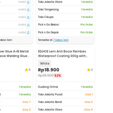
a
Habis
Toko Jakarta Utara
Tersedia
Habis
Toko Tangerang
Tersedia
Habis
Toko Cikupa
Tersedia
Habis
Pick n Go Bekasi
Pre Order
Habis
Pick n Go Depok
Pre Order
okasi lain
Tersedia di
7
lokasi lain
per Glue A+B Metal
EELHOE Lem Anti Bocor Rembes
sive Welding Glue
Waterproof Coating 300g with
Brush - LH-30
White
Rp
18.900
5
3
Rp
38.900
52%
Tersedia
Gudang Online
Tersedia
t
Tersedia
Toko Jakarta Pusat
Sisa 1
t
Sisa 7
Toko Jakarta Barat
Sisa 2
a
Sisa 2
Toko Jakarta Utara
Sisa 4