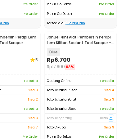
Pre Order
Pick n Go Bekasi
Pre Order
Pre Order
Pick n Go Depok
Pre Order
i lain
Tersedia di
5
lokasi lain
embersih Perapi Lem
Januel 4in1 Alat Pembersih Perapi
 Tool Scraper
Lem Silikon Sealant Tool Scraper -
Jn67
Blue
Rp
6.700
5
Rp
17.900
63%
Tersedia
Gudang Online
Tersedia
t
Sisa 3
Toko Jakarta Pusat
Sisa 4
t
Sisa 2
Toko Jakarta Barat
Sisa 3
a
Tersedia
Toko Jakarta Utara
Tersedia
Sisa 3
Toko Tangerang
Habis
Sisa 7
Toko Cikupa
Sisa 9
Pre Order
Pick n Go Bekasi
Pre Order