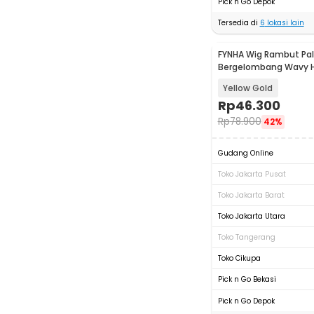
Pick n Go Depok
Tersedia di
6
lokasi lain
FYNHA Wig Rambut Pal
Bergelombang Wavy Ha
Bangs 65cm - HB-00
Yellow Gold
Rp
46.300
Rp
78.900
42%
Gudang Online
Toko Jakarta Pusat
Toko Jakarta Barat
Toko Jakarta Utara
Toko Tangerang
Toko Cikupa
Pick n Go Bekasi
Pick n Go Depok