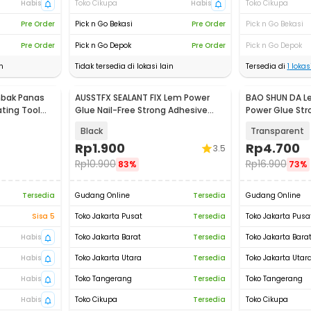
Habis
Toko Cikupa
Habis
Toko Cikupa
Pre Order
Pick n Go Bekasi
Pre Order
Pick n Go Bekasi
Pre Order
Pick n Go Depok
Pre Order
Pick n Go Depok
n
Tidak tersedia di lokasi lain
Tersedia di
1
lokasi
mbak Panas
AUSSTFX SEALANT FIX Lem Power
BAO SHUN DA L
ting Tool
Glue Nail-Free Strong Adhesive
Power Glue Str
12gr - SCIE999
B-7000
Black
Transparent
Rp
1.900
Rp
4.700
3.5
Rp
10.900
Rp
16.900
83%
73%
Tersedia
Gudang Online
Tersedia
Gudang Online
Sisa 5
Toko Jakarta Pusat
Tersedia
Toko Jakarta Pusa
Habis
Toko Jakarta Barat
Tersedia
Toko Jakarta Bara
Habis
Toko Jakarta Utara
Tersedia
Toko Jakarta Utar
Habis
Toko Tangerang
Tersedia
Toko Tangerang
Habis
Toko Cikupa
Tersedia
Toko Cikupa