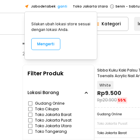
Jabodetabek
ganti
Toko Jakarta Utara
Toko Tangerang
Kategori
Silakan ubah lokasi store sesuai
Toko Cikupa
dengan lokasi Anda.
Pick n Go Jakarta Barat
Senin - J
"lem kuku palsu"
Mengerti
Pick n Go Bekasi
Senin - Jumat (08
Pick n Go Depok
Senin - Jumat (08
253
Produk
Toko Jakarta Pusat
Senin - Sabtu
Sibba Kuku Kaki Palsu
Filter Produk
Toko Jakarta Barat
Senin - Sabtu
Toenails Acrylic Nail A
SB-10
Toko Jakarta Utara
White
Toko Tangerang
Rp
9.500
Lokasi Barang
Rp
20.900
55%
Toko Cikupa
Gudang Online
Toko Cikupa
Pick n Go Jakarta Barat
Senin - J
Toko Jakarta Barat
Gudang Online
Pick n Go Bekasi
Senin - Jumat (08
Toko Jakarta Pusat
Toko Jakarta Pusat
Toko Jakarta Utara
Pick n Go Depok
Senin - Jumat (08
Toko Tangerang
Toko Jakarta Barat