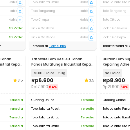
Habis
Toko Jakarta Utara
Habis
Toko Jakarta Utar
Habis
Toko Tangerang
Habis
Toko Tangerang
Habis
Toko Cikupa
Habis
Toko Cikupa
Pre Order
Pick n Go Bekasi
Habis
Pick n Go Bekasi
Pre Order
Pick n Go Depok
Habis
Pick n Go Depok
n
Tersedia di
1
lokasi lain
Tidak tersedia di l
 Tahan
Taffware Lem Besi AB Tahan
Huitian Lem Su
strial Repair
Panas Multifungsi Industrial Repair
Repairing Adhe
Glue - SW-15
10 g - HT5
Multi-Color
50g
No Color
Rp
6.600
Rp
8.900
3.5
3.5
Rp
17.900
Rp
21.900
64%
60%
Tersedia
Gudang Online
Tersedia
Gudang Online
Tersedia
Toko Jakarta Pusat
Tersedia
Toko Jakarta Pusa
Tersedia
Toko Jakarta Barat
Tersedia
Toko Jakarta Bara
Tersedia
Toko Jakarta Utara
Tersedia
Toko Jakarta Utar