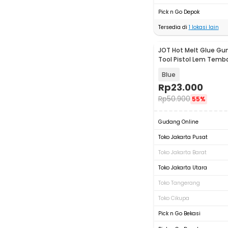
Pick n Go Depok
Tersedia di
1
lokasi lain
JOT Hot Melt Glue Gu
Tool Pistol Lem Temb
20W - QT-302
Blue
Rp
23.000
Rp
50.900
55%
Gudang Online
Toko Jakarta Pusat
Toko Jakarta Barat
Toko Jakarta Utara
Toko Tangerang
Toko Cikupa
Pick n Go Bekasi