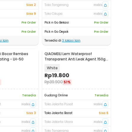
Sisa 2
Toko Tangerang
Habis
Sisa 9
Toko Cikupa
Habis
Pre Order
Pick n Go Bekasi
Pre Order
Pre Order
Pick n Go Depok
Pre Order
i lain
Tersedia di
3
lokasi lain
ti Bocor Rembes
QIAOMEILI Lem Waterproof
ting - LH-50
Transparent Anti Leak Agent 150g
with Brush - J150G
White
Rp
19.800
Rp
39.900
%
51%
Tersedia
Gudang Online
Tersedia
t
Habis
Toko Jakarta Pusat
Habis
t
Sisa 3
Toko Jakarta Barat
Sisa 6
a
Habis
Toko Jakarta Utara
Habis
Habis
Toko Tangerang
Habis