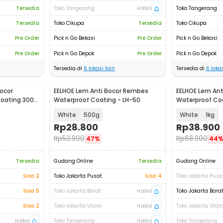
Tersedia
Toko Tangerang
Habis
Toko Tangerang
Tersedia
Toko Cikupa
Tersedia
Toko Cikupa
Pre Order
Pick n Go Bekasi
Pre Order
Pick n Go Bekasi
Pre Order
Pick n Go Depok
Pre Order
Pick n Go Depok
Tersedia di
6
lokasi lain
Tersedia di
6
lokas
ocor
EELHOE Lem Anti Bocor Rembes
EELHOE Lem An
oating 300g
Waterproof Coating - LH-50
Waterproof Coa
White
500g
White
1kg
Rp
28.800
Rp
38.900
Rp
53.900
Rp
68.900
47%
44
Tersedia
Gudang Online
Tersedia
Gudang Online
Sisa 2
Toko Jakarta Pusat
Sisa 4
Toko Jakarta Pusa
Sisa 5
Toko Jakarta Barat
Habis
Toko Jakarta Bara
Sisa 2
Toko Jakarta Utara
Habis
Toko Jakarta Utar
Habis
Toko Tangerang
Habis
Toko Tangerang