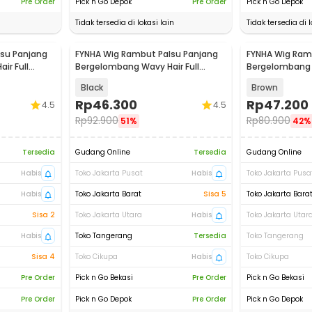
Pre Order
Pick n Go Depok
Pre Order
Pick n Go Depok
Tidak tersedia di lokasi lain
Tidak tersedia di l
su Panjang
FYNHA Wig Rambut Palsu Panjang
FYNHA Wig Ram
ir Full
Bergelombang Wavy Hair Full
Bergelombang W
4
Bangs 65cm - HB-004
Bangs 65cm -
Black
Brown
Rp
46.300
Rp
47.200
4.5
4.5
Rp
92.900
Rp
80.900
51%
42%
Tersedia
Gudang Online
Tersedia
Gudang Online
Habis
Toko Jakarta Pusat
Habis
Toko Jakarta Pusa
Habis
Toko Jakarta Barat
Sisa 5
Toko Jakarta Bara
Sisa 2
Toko Jakarta Utara
Habis
Toko Jakarta Utar
Habis
Toko Tangerang
Tersedia
Toko Tangerang
Sisa 4
Toko Cikupa
Habis
Toko Cikupa
Pre Order
Pick n Go Bekasi
Pre Order
Pick n Go Bekasi
Pre Order
Pick n Go Depok
Pre Order
Pick n Go Depok