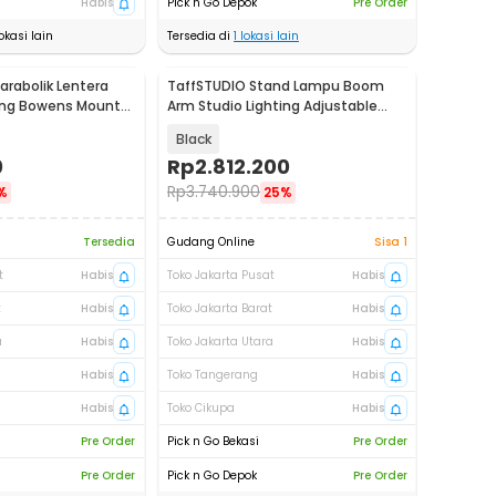
Habis
Pick n Go Depok
Pre Order
okasi lain
Tersedia di
1
lokasi lain
arabolik Lentera
TaffSTUDIO Stand Lampu Boom
ting Bowens Mount
Arm Studio Lighting Adjustable
3.36M - ST-200
Black
0
Rp
2.812.200
Rp
3.740.900
%
25%
Tersedia
Gudang Online
Sisa 1
t
Habis
Toko Jakarta Pusat
Habis
t
Habis
Toko Jakarta Barat
Habis
a
Habis
Toko Jakarta Utara
Habis
Habis
Toko Tangerang
Habis
Habis
Toko Cikupa
Habis
Pre Order
Pick n Go Bekasi
Pre Order
Pre Order
Pick n Go Depok
Pre Order