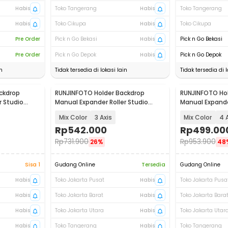
Habis
Toko Tangerang
Habis
Toko Tangerang
Habis
Toko Cikupa
Habis
Toko Cikupa
Pre Order
Pick n Go Bekasi
Habis
Pick n Go Bekasi
Pre Order
Pick n Go Depok
Habis
Pick n Go Depok
n
Tidak tersedia di lokasi lain
Tidak tersedia di l
ckdrop
RUNJINFOTO Holder Backdrop
RUNJINFOTO Ho
r Studio
Manual Expander Roller Studio
Manual Expande
Background - RF-15
Background - R
Mix Color
3 Axis
Mix Color
4 
Rp
542.000
Rp
499.00
Rp
731.900
Rp
953.900
26%
48
Sisa 1
Gudang Online
Tersedia
Gudang Online
Habis
Toko Jakarta Pusat
Habis
Toko Jakarta Pusa
Habis
Toko Jakarta Barat
Habis
Toko Jakarta Bara
Habis
Toko Jakarta Utara
Habis
Toko Jakarta Utar
Habis
Toko Tangerang
Habis
Toko Tangerang