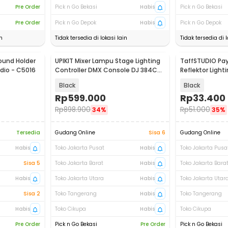
Pre Order
Pick n Go Bekasi
Habis
Pick n Go Bekasi
Pre Order
Pick n Go Depok
Habis
Pick n Go Depok
n
Tidak tersedia di lokasi lain
Tidak tersedia di l
ound Holder
UPIKIT Mixer Lampu Stage Lighting
TaffSTUDIO Pa
udio - C5016
Controller DMX Console DJ 384CH
Reflektor Ligh
- DMX-384B
Flash 80cm - 
Black
Black
Rp
599.000
Rp
33.400
Rp
898.900
Rp
51.000
34%
35%
Tersedia
Gudang Online
Sisa 6
Gudang Online
Habis
Toko Jakarta Pusat
Habis
Toko Jakarta Pusa
Sisa 5
Toko Jakarta Barat
Habis
Toko Jakarta Bara
Habis
Toko Jakarta Utara
Habis
Toko Jakarta Utar
Sisa 2
Toko Tangerang
Habis
Toko Tangerang
Habis
Toko Cikupa
Habis
Toko Cikupa
Pre Order
Pick n Go Bekasi
Pre Order
Pick n Go Bekasi