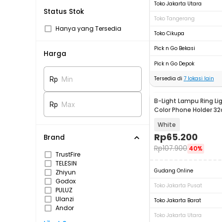
Toko Jakarta Utara
Status Stok
Toko Tangerang
Hanya yang Tersedia
Toko Cikupa
Pick n Go Bekasi
Harga
Pick n Go Depok
Tersedia di
7
lokasi lain
Rp
Min
B-Light Lampu Ring Li
Rp
Max
Color Phone Holder 3
LJJ-33
White
Rp
65.200
Brand
Rp
107.900
40%
TrustFire
TELESIN
Gudang Online
Zhiyun
Godox
Toko Jakarta Pusat
PULUZ
Ulanzi
Toko Jakarta Barat
Andor
Toko Jakarta Utara