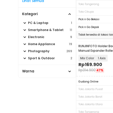
Lihat Semua
Toko Tangerang
Toko Cikupa
Kategori
Pick n Go Bekasi
PC & Laptop
1
Pick n Go Depok
Smartphone & Tablet
11
Tidak tersedia di lokasi lai
Electronic
9
Home Appliance
19
RUNJINFOTO Holder Ba
Manual Expander Rolle
Photography
269
Background - RF-15
Mix Color
1 Axis
Sport & Outdoor
2
Rp
169.900
Rp
314.900
47%
Warna
Gudang Online
Toko Jakarta Pusat
Toko Jakarta Barat
Toko Jakarta Utara
Toko Tangerang