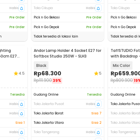
Habis
Toko Cikupa
Habis
Toko Cikupa
Pre Order
Pick n Go Bekasi
Pre Order
Pick n Go Bekasi
Pre Order
Pick n Go Depok
Pre Order
Pick n Go Depok
n
Tidak tersedia di lokasi lain
Tidak tersedia di l
ghting
Andor Lamp Holder 4 Socket E27 for
TaffSTUDIO Foto
x50cm E27
Softbox Studio 250W - SLH3
with Backdrop 
206
Black
Mix Color
Rp
68.300
Rp
659.90
4.5
5
Rp
111.900
Rp
809.900
39%
19
Tersedia
Gudang Online
Tersedia
Gudang Online
Habis
Toko Jakarta Pusat
Habis
Toko Jakarta Pusa
Habis
Toko Jakarta Barat
Sisa 7
Toko Jakarta Bara
Sisa 1
Toko Jakarta Utara
Sisa 2
Toko Jakarta Utar
Habis
Toko Tangerang
Habis
Toko Tangerang