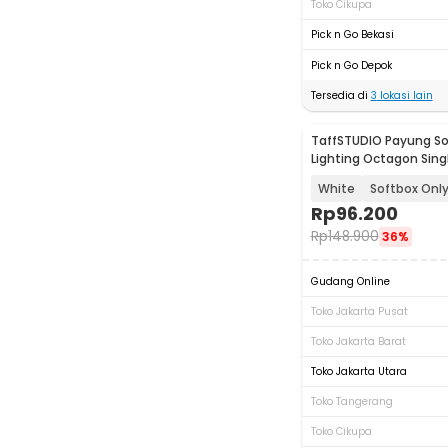
Toko Cikupa
Pick n Go Bekasi
Pick n Go Depok
Tersedia di
3
lokasi lain
TaffSTUDIO Payung So
Lighting Octagon Sing
70cm E27 - SL57
White
Softbox Onl
Rp
96.200
Rp
148.900
36%
Gudang Online
Toko Jakarta Pusat
Toko Jakarta Barat
Toko Jakarta Utara
Toko Tangerang
Toko Cikupa