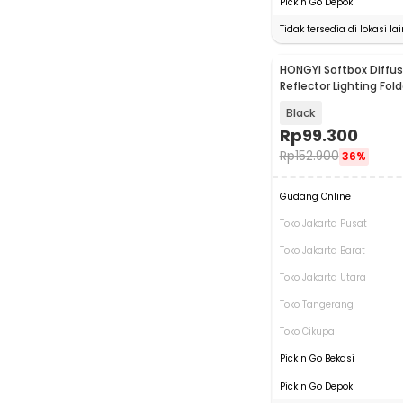
Pick n Go Depok
Tidak tersedia di lokasi lai
HONGYI Softbox Diffus
Reflector Lighting Fol
41.5x16.5cm - HG-41
Black
Rp
99.300
Rp
152.900
36%
Gudang Online
Toko Jakarta Pusat
Toko Jakarta Barat
Toko Jakarta Utara
Toko Tangerang
Toko Cikupa
Pick n Go Bekasi
Pick n Go Depok