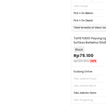
Toko Cikupa
Pick n Go Bekasi
Pick n Go Depok
Tidak tersedia di lokasi lai
TaffSTUDIO Payung Li
Softbox Reflektor 50
Single Socket - LD-TZ
Black
Rp
75.100
Rp
120.900
38%
Gudang Online
Toko Jakarta Pusat
Toko Jakarta Barat
Toko Jakarta Utara
Toko Tangerang