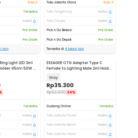
a
Sisa 2
Toko Jakarta Utara
Sisa 3
Tersedia
Toko Tangerang
Habis
Habis
Toko Cikupa
Habis
Pre Order
Pick n Go Bekasi
Pre Order
Pre Order
Pick n Go Depok
Pre Order
i lain
Tersedia di
4
lokasi lain
ing Light LED 3in1
ESSAGER OTG Adapter Type C
Baru
Holder 45cm 50W -
Female to Lighting Male 2in1 Holder
30W - ES-OTG37
Gray
0
Rp
35.300
Rp
53.000
%
34%
Tersedia
Gudang Online
Tersedia
t
Habis
Toko Jakarta Pusat
Habis
t
Habis
Toko Jakarta Barat
Habis
a
Habis
Toko Jakarta Utara
Habis