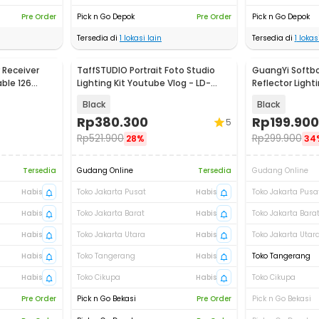
Pre Order
Pick n Go Depok
Pre Order
Pick n Go Depok
Tersedia di
1
lokasi lain
Tersedia di
1
lokasi
 Receiver
TaffSTUDIO Portrait Foto Studio
GuangYi Softbo
ble 126
Lighting Kit Youtube Vlog - LD-
Reflector Ligh
TZ07A
30x120cm - GY
Black
Black
Rp
380.300
Rp
199.900
5
Rp
521.900
Rp
299.900
28%
34
Tersedia
Gudang Online
Tersedia
Gudang Online
Habis
Toko Jakarta Pusat
Habis
Toko Jakarta Pusa
Habis
Toko Jakarta Barat
Habis
Toko Jakarta Bara
Habis
Toko Jakarta Utara
Habis
Toko Jakarta Utar
Habis
Toko Tangerang
Habis
Toko Tangerang
Habis
Toko Cikupa
Habis
Toko Cikupa
Pre Order
Pick n Go Bekasi
Pre Order
Pick n Go Bekasi