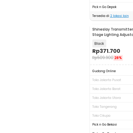
Pick n Go Depok
Tersedia di
2
lokasi lain
Shineslay Transmitter
Stage Lighting Adjusta
Channel - DMX512
Black
Rp
371.700
Rp
509.900
28%
Gudang Online
Toko Jakarta Pusat
Toko Jakarta Barat
Toko Jakarta Utara
Toko Tangerang
Toko Cikupa
Pick n Go Bekasi