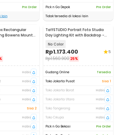
Pre Order
Pick n Go Depok
Pre Order
 lain
Tidak tersedia di lokasi lain
x Rectangular
TaffSTUDIO Portrait Foto Studio
ting Bowens Mount
Day Lighting Kit with Backdrop -
22
LD-TZ25
No Color
Rp
1.173.400
5
Rp
1.560.900
%
25%
Habis
Gudang Online
Tersedia
t
Habis
Toko Jakarta Pusat
Sisa 1
t
Habis
Toko Jakarta Barat
Habis
a
Habis
Toko Jakarta Utara
Habis
Sisa 2
Toko Tangerang
Habis
Habis
Toko Cikupa
Habis
Habis
Pick n Go Bekasi
Pre Order