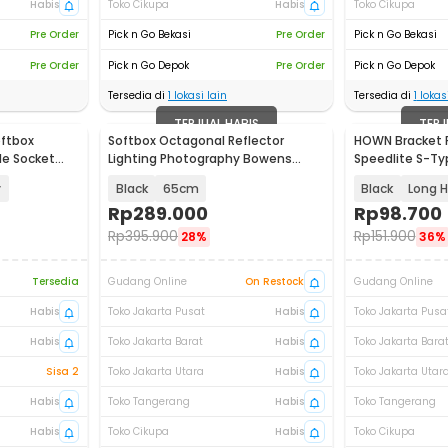
Habis
Toko Cikupa
Habis
Toko Cikupa
Pre Order
Pick n Go Bekasi
Pre Order
Pick n Go Bekasi
Pre Order
Pick n Go Depok
Pre Order
Pick n Go Depok
Tersedia di
1
lokasi lain
Tersedia di
1
lokasi
TERJUAL HABIS
TERJ
ftbox
Softbox Octagonal Reflector
HOWN Bracket F
le Socket
Lighting Photography Bowens
Speedlite S-Ty
Mount - TR25
Godox AD360 -
y
Black
65cm
Black
Long 
Rp
289.000
Rp
98.700
Rp
395.900
Rp
151.900
28%
36%
Tersedia
Gudang Online
On Restock
Gudang Online
Habis
Toko Jakarta Pusat
Habis
Toko Jakarta Pusa
Habis
Toko Jakarta Barat
Habis
Toko Jakarta Bara
Sisa 2
Toko Jakarta Utara
Habis
Toko Jakarta Utar
Habis
Toko Tangerang
Habis
Toko Tangerang
Habis
Toko Cikupa
Habis
Toko Cikupa