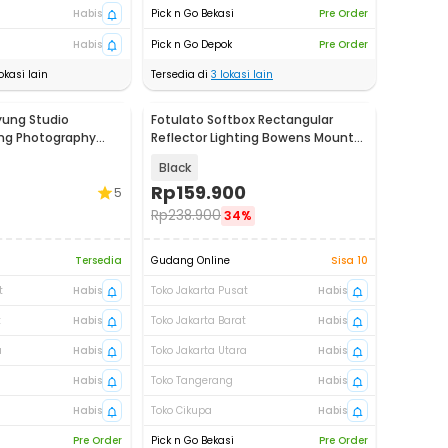
Habis
Pick n Go Bekasi
Pre Order
Habis
Pick n Go Depok
Pre Order
okasi lain
Tersedia di
3
lokasi lain
yung Studio
Fotulato Softbox Rectangular
ting Photography
Reflector Lighting Bowens Mount
UB-004
60x90cm - BR-6090
Black
Rp
159.900
5
Rp
238.900
34%
Tersedia
Gudang Online
Sisa 10
t
Habis
Toko Jakarta Pusat
Habis
t
Habis
Toko Jakarta Barat
Habis
a
Habis
Toko Jakarta Utara
Habis
Habis
Toko Tangerang
Habis
Habis
Toko Cikupa
Habis
Pre Order
Pick n Go Bekasi
Pre Order