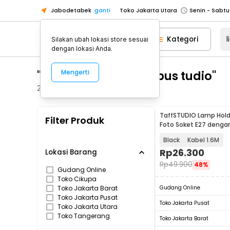
Jabodetabek
ganti
Toko Jakarta Utara
Toko Tangerang
Kategori
Silakan ubah lokasi store sesuai
Toko Cikupa
dengan lokasi Anda.
Pick n Go Jakarta Barat
Senin - J
"lighting holder lampus tudio"
Mengerti
Pick n Go Bekasi
Senin - Jumat (08
Pick n Go Depok
Senin - Jumat (08
290
Produk
Toko Jakarta Pusat
Senin - Sabtu
TaffSTUDIO Lamp Hol
Filter Produk
Toko Jakarta Barat
Senin - Sabtu
Foto Soket E27 denga
Payung - HQ-DZ001
Toko Jakarta Utara
Black
Kabel 1.6M
Toko Tangerang
Rp
26.300
Lokasi Barang
Rp
49.900
48%
Toko Cikupa
Gudang Online
Toko Cikupa
Pick n Go Jakarta Barat
Senin - J
Toko Jakarta Barat
Gudang Online
Pick n Go Bekasi
Senin - Jumat (08
Toko Jakarta Pusat
Toko Jakarta Pusat
Toko Jakarta Utara
Pick n Go Depok
Senin - Jumat (08
Toko Tangerang
Toko Jakarta Barat