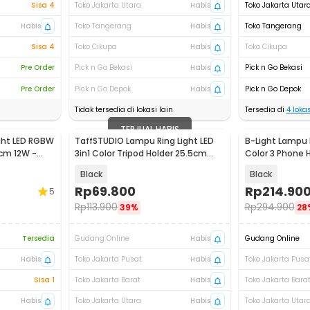
Sisa 4
Toko Jakarta Utara
Habis
Toko Jakarta Utar
Habis
Toko Tangerang
Habis
Toko Tangerang
Sisa 4
Toko Cikupa
Habis
Toko Cikupa
Pre Order
Pick n Go Bekasi
Habis
Pick n Go Bekasi
Pre Order
Pick n Go Depok
Habis
Pick n Go Depok
Tidak tersedia di lokasi lain
Tersedia di
4
lokas
TERJUAL HABIS
ght LED RGBW
TaffSTUDIO Lampu Ring Light LED
B-Light Lampu R
2cm 12W -
3in1 Color Tripod Holder 25.5cm
Color 3 Phone 
12W - QX-260
LJJ-18
Black
Black
Rp
69.800
Rp
214.90
5
Rp
113.900
Rp
294.900
39%
28
Tersedia
Gudang Online
Habis
Gudang Online
Habis
Toko Jakarta Pusat
Habis
Toko Jakarta Pusa
Sisa 1
Toko Jakarta Barat
Habis
Toko Jakarta Bara
Habis
Toko Jakarta Utara
Habis
Toko Jakarta Utar