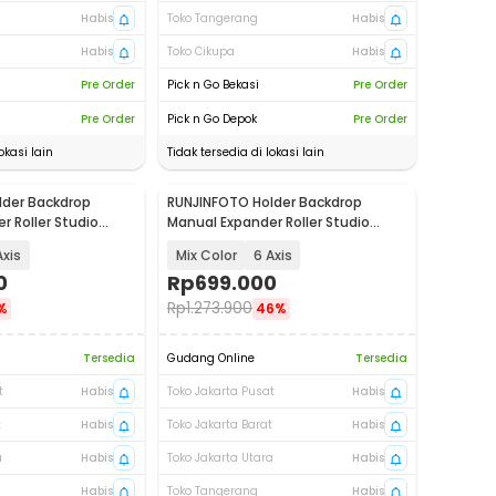
Habis
Toko Tangerang
Habis
Habis
Toko Cikupa
Habis
Pre Order
Pick n Go Bekasi
Pre Order
Pre Order
Pick n Go Depok
Pre Order
okasi lain
Tidak tersedia di lokasi lain
lder Backdrop
RUNJINFOTO Holder Backdrop
r Roller Studio
Manual Expander Roller Studio
F-15
Background - RF-15
Axis
Mix Color
6 Axis
0
Rp
699.000
Rp
1.273.900
%
46%
Tersedia
Gudang Online
Tersedia
t
Habis
Toko Jakarta Pusat
Habis
t
Habis
Toko Jakarta Barat
Habis
a
Habis
Toko Jakarta Utara
Habis
Habis
Toko Tangerang
Habis