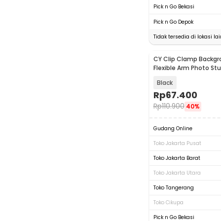
Pick n Go Bekasi
Pick n Go Depok
Tidak tersedia di lokasi lai
CY Clip Clamp Backgr
Flexible Arm Photo St
Black
Rp
67.400
Rp
110.900
40%
Gudang Online
Toko Jakarta Pusat
Toko Jakarta Barat
Toko Jakarta Utara
Toko Tangerang
Toko Cikupa
Pick n Go Bekasi