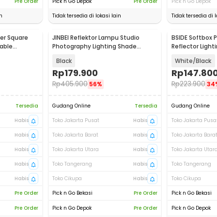
Pre Order
Pick n Go Depok
Pre Order
Pick n Go Depok
n
Tidak tersedia di lokasi lain
Tidak tersedia di l
er Square
JINBEI Reflektor Lampu Studio
BSIDE Softbox P
dable
Photography Lighting Shade
Reflector Ligh
Bowens Mount - RFT-2
65cm - BS06
Black
White/Black
Rp
179.900
Rp
147.80
Rp
405.900
Rp
223.900
56%
34
Tersedia
Gudang Online
Tersedia
Gudang Online
Habis
Toko Jakarta Pusat
Habis
Toko Jakarta Pusa
Habis
Toko Jakarta Barat
Habis
Toko Jakarta Bara
Habis
Toko Jakarta Utara
Habis
Toko Jakarta Utar
Habis
Toko Tangerang
Habis
Toko Tangerang
Habis
Toko Cikupa
Habis
Toko Cikupa
Pre Order
Pick n Go Bekasi
Pre Order
Pick n Go Bekasi
Pre Order
Pick n Go Depok
Pre Order
Pick n Go Depok