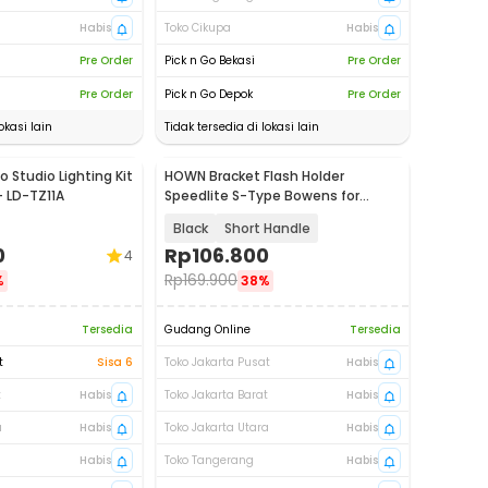
Habis
Toko Cikupa
Habis
Pre Order
Pick n Go Bekasi
Pre Order
Pre Order
Pick n Go Depok
Pre Order
okasi lain
Tidak tersedia di lokasi lain
 Studio Lighting Kit
HOWN Bracket Flash Holder
- LD-TZ11A
Speedlite S-Type Bowens for
Godox AD360 - B40
Black
Short Handle
0
Rp
106.800
4
Rp
169.900
%
38%
Tersedia
Gudang Online
Tersedia
t
Sisa 6
Toko Jakarta Pusat
Habis
t
Habis
Toko Jakarta Barat
Habis
a
Habis
Toko Jakarta Utara
Habis
Habis
Toko Tangerang
Habis