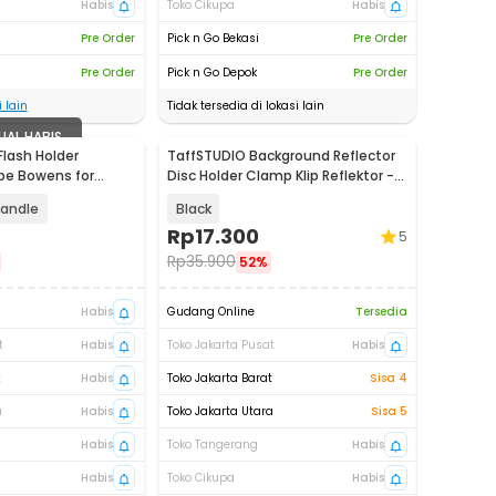
Habis
Toko Cikupa
Habis
Pre Order
Pick n Go Bekasi
Pre Order
Pre Order
Pick n Go Depok
Pre Order
 lain
Tidak tersedia di lokasi lain
UAL HABIS
lash Holder
TaffSTUDIO Background Reflector
pe Bowens for
Disc Holder Clamp Klip Reflektor -
 B40
QM3622
Handle
Black
Rp
17.300
5
Rp
35.900
52%
Habis
Gudang Online
Tersedia
t
Habis
Toko Jakarta Pusat
Habis
t
Habis
Toko Jakarta Barat
Sisa 4
a
Habis
Toko Jakarta Utara
Sisa 5
Habis
Toko Tangerang
Habis
Habis
Toko Cikupa
Habis