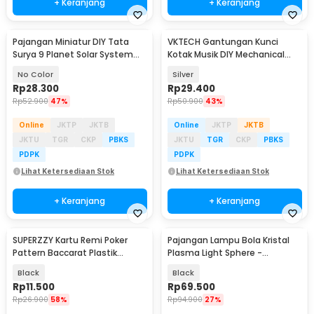
+ Keranjang
+ Keranjang
Pajangan Miniatur DIY Tata
VKTECH Gantungan Kunci
Surya 9 Planet Solar System
Kotak Musik DIY Mechanical
Planetary - 2135
Music Box Keychain - MBB18
No Color
Silver
Rp
28.300
Rp
29.400
Rp
52.900
47%
Rp
50.900
43%
Online
JKTP
JKTB
Online
JKTP
JKTB
JKTU
TGR
CKP
PBKS
JKTU
TGR
CKP
PBKS
PDPK
PDPK
Lihat Ketersediaan Stok
Lihat Ketersediaan Stok
+ Keranjang
+ Keranjang
SUPERZZY Kartu Remi Poker
Pajangan Lampu Bola Kristal
Pattern Baccarat Plastik
Plasma Light Sphere -
Waterproof - SEZ54
ZC211700
Black
Black
Rp
11.500
Rp
69.500
Rp
26.900
58%
Rp
94.900
27%