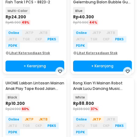
Fish Tank 1 PCS - 8823-2
Gelembung Balon Bubble Gun
40 Hole - P121
Multi-Color
Blue
Rp
24.200
Rp
40.300
Rp
46.900
49%
Rp
70.900
44%
Online
JKTP
JKTB
Online
JKTP
JKTB
JKTU
TGR
CKP
PBKS
JKTU
TGR
CKP
PBKS
PDPK
PDPK
Lihat Ketersediaan Stok
Lihat Ketersediaan Stok
+ Keranjang
+ Keranjang
UHOME Lakban Lintasan Mainan
Rong Xian Yi Mainan Robot
Anak Play Tape Road Jalan
Anak Lucu Dancing Music
Raya 48mm - HX-6005
Colorful Light - ZR142
Black
White
Rp
10.200
Rp
88.800
Rp
24.900
60%
Rp
138.900
37%
Online
JKTP
JKTB
Online
JKTP
JKTB
JKTU
TGR
CKP
PBKS
JKTU
TGR
CKP
PBKS
PDPK
PDPK