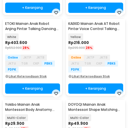
+ Keranjang
+ Keranjang
ETOKI Mainan Anak Robot
KAEKID Mainan Anak AT Robot
Anjing Pintar Talking Dancing
Pintar Voice Control Talking
with Remote - BG1533
Dancing - YZ001
White
Yellow
Rp
403.600
Rp
216.000
Rp
552.900
28%
Rp
295.900
28%
Online
JKTP
JKTB
Online
JKTP
JKTB
JKTU
TGR
CKP
PBKS
JKTU
TGR
CKP
PBKS
PDPK
PDPK
Lihat Ketersediaan Stok
Lihat Ketersediaan Stok
+ Keranjang
+ Keranjang
Yokibo Mainan Anak
DOYOQI Mainan Anak
Montessori Body Anatomy
Montessori Shape Matching
Children Toy - DD232
Children Toy - Z0566
Multi-Color
Multi-Color
Rp
29.900
Rp
49.900