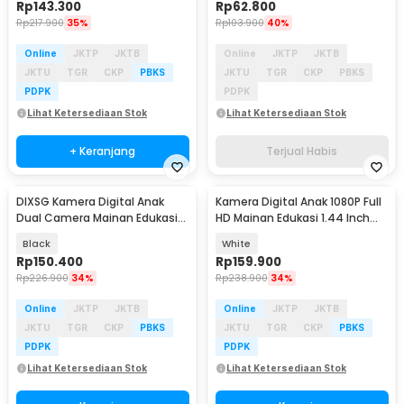
Rp
143.300
Rp
62.800
Rp
217.900
35%
Rp
103.900
40%
Online
JKTP
JKTB
Online
JKTP
JKTB
JKTU
TGR
CKP
PBKS
JKTU
TGR
CKP
PBKS
PDPK
PDPK
Lihat Ketersediaan Stok
Lihat Ketersediaan Stok
+ Keranjang
Terjual Habis
DIXSG Kamera Digital Anak
Kamera Digital Anak 1080P Full
Dual Camera Mainan Edukasi
HD Mainan Edukasi 1.44 Inch
4K 48MP 400 mAh - C1
480 mAh - Y4000
Black
White
Rp
150.400
Rp
159.900
Rp
226.900
34%
Rp
238.900
34%
Online
JKTP
JKTB
Online
JKTP
JKTB
JKTU
TGR
CKP
PBKS
JKTU
TGR
CKP
PBKS
PDPK
PDPK
Lihat Ketersediaan Stok
Lihat Ketersediaan Stok