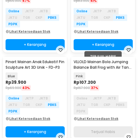
Rp
55.900
47%
Rp
83.900
41%
Online
JKTP
JKTB
Online
JKTP
JKTB
JKTU
TGR
CKP
PBKS
JKTU
TGR
CKP
PBKS
PDPK
PDPK
Lihat Ketersediaan Stok
Lihat Ketersediaan Stok
+ Keranjang
+ Keranjang
TERJUAL HABIS
Pinart Mainan Anak Edukatif Pin
VLLOLD Mainan Bola Jumping
Sculpture Art 3D Unik - FD-P3
Balance Ball Frog with Air Tank
- VL032
Blue
Pink
Rp
39.900
Rp
107.200
Rp
69.900
43%
Rp
167.900
37%
Online
JKTP
JKTB
Online
JKTP
JKTB
JKTU
TGR
CKP
PBKS
JKTU
TGR
CKP
PBKS
PDPK
PDPK
Lihat Ketersediaan Stok
Lihat Ketersediaan Stok
+ Keranjang
Terjual Habis