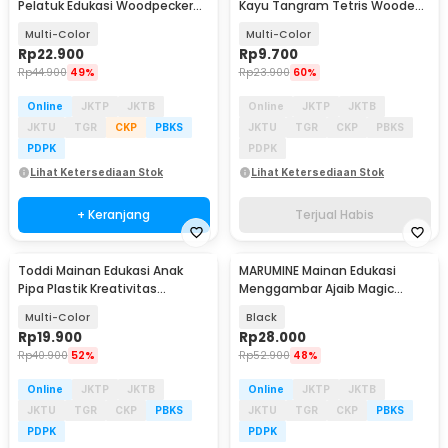
Pelatuk Edukasi Woodpecker
Kayu Tangram Tetris Wooden
Feeding Game - LS-27
Intelligence - WO01
Multi-Color
Multi-Color
Rp
22.900
Rp
9.700
Rp
44.900
49%
Rp
23.900
60%
Online
JKTP
JKTB
Online
JKTP
JKTB
JKTU
TGR
CKP
PBKS
JKTU
TGR
CKP
PBKS
PDPK
PDPK
Lihat Ketersediaan Stok
Lihat Ketersediaan Stok
+ Keranjang
Terjual Habis
Toddi Mainan Edukasi Anak
MARUMINE Mainan Edukasi
Pipa Plastik Kreativitas
Menggambar Ajaib Magic
Bangunan 4D STEM - 88003
Luminous A4 - F66-A4L
Multi-Color
Black
Rp
19.900
Rp
28.000
Rp
40.900
52%
Rp
52.900
48%
Online
JKTP
JKTB
Online
JKTP
JKTB
JKTU
TGR
CKP
PBKS
JKTU
TGR
CKP
PBKS
PDPK
PDPK