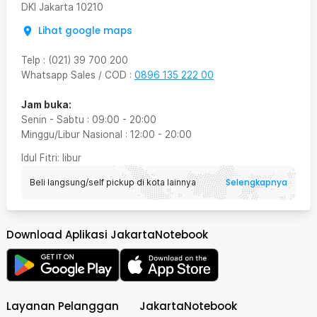
DKI Jakarta
10210
Lihat google maps
Telp
:
(021) 39 700 200
Whatsapp Sales / COD
:
0896 135 222 00
Jam buka:
Senin - Sabtu
:
09:00
-
20:00
Minggu/Libur Nasional
:
12:00
-
20:00
Idul Fitri
: libur
Selengkapnya
Beli langsung/self pickup di kota lainnya
Download Aplikasi JakartaNotebook
Layanan Pelanggan
JakartaNotebook