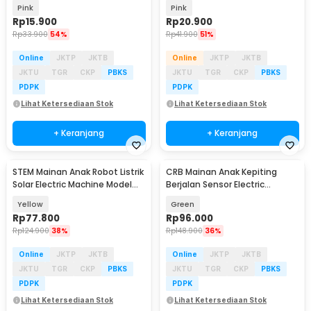
- MP01
Colorful - HB21
Pink
Pink
Rp
15.900
Rp
20.900
Rp
33.900
54%
Rp
41.900
51%
Online
JKTP
JKTB
Online
JKTP
JKTB
JKTU
TGR
CKP
PBKS
JKTU
TGR
CKP
PBKS
PDPK
PDPK
Lihat Ketersediaan Stok
Lihat Ketersediaan Stok
+ Keranjang
+ Keranjang
STEM Mainan Anak Robot Listrik
CRB Mainan Anak Kepiting
Solar Electric Machine Model
Berjalan Sensor Electric
Anjing - 2060
Rechargeable 500mAh - C-40
Yellow
Green
Rp
77.800
Rp
96.000
Rp
124.900
38%
Rp
148.900
36%
Online
JKTP
JKTB
Online
JKTP
JKTB
JKTU
TGR
CKP
PBKS
JKTU
TGR
CKP
PBKS
PDPK
PDPK
Lihat Ketersediaan Stok
Lihat Ketersediaan Stok