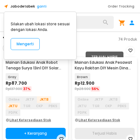
Jabodetabek
ganti
Order Tracking
Silakan ubah lokasi store sesuai
dengan lokasi Anda.
"mainan edukasi"
74
Produk
Mengerti
Filter
Urutkan
TERJUAL HABIS
Mainan Edukasi Anak Robot
Mainan Edukasi Anak Pesawat
Tenaga Surya 13in1 DIY Solar
Kayu Rakitan DIY Mesin Dinamo
Robot STEM - 2115A
Elektrik - HF2205
Gray
Brown
Rp
87.700
Rp
12.900
Rp
137.900
37%
Rp
28.900
56%
Online
JKTP
JKTB
Online
JKTP
JKTB
JKTU
TGR
CKP
PBKS
JKTU
TGR
CKP
PBKS
PDPK
PDPK
Lihat Ketersediaan Stok
Lihat Ketersediaan Stok
+ Keranjang
Terjual Habis