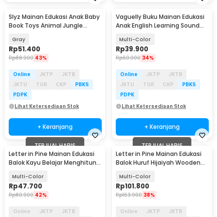
Slyz Mainan Edukasi Anak Baby
Vaguelly Buku Mainan Edukasi
Book Toys Animal Jungle
Anak English Learning Sound
Learning - INU93
Book - VG3109
Gray
Multi-Color
Rp
51.400
Rp
39.900
Rp
88.900
43%
Rp
60.000
34%
Online
JKTP
JKTB
Online
JKTP
JKTB
JKTU
TGR
CKP
PBKS
JKTU
TGR
CKP
PBKS
PDPK
PDPK
Lihat Ketersediaan Stok
Lihat Ketersediaan Stok
+ Keranjang
+ Keranjang
TERJUAL HABIS
TERJUAL HABIS
Letter in Pine Mainan Edukasi
Letter in Pine Mainan Edukasi
Balok Kayu Belajar Menghitung
Balok Huruf Hijaiyah Wooden
- LP50
Blocks - LP44
Multi-Color
Multi-Color
Rp
47.700
Rp
101.800
Rp
80.900
42%
Rp
163.900
38%
Online
JKTP
JKTB
Online
JKTP
JKTB