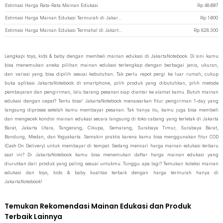
Estimasi Harga Rata-Rata Mainan Edukasi
Rp
48.697
Estimasi Harga Mainan Edukasi Termurah di JakartaNotebook
Rp
1.600
Estimasi Harga Mainan Edukasi Termahal di JakartaNotebook
Rp
828.300
Lengkapi toys, kids & baby dengan membeli mainan edukasi di JakartaNotebook. Di sini kamu
bisa menemukan aneka pilihan mainan edukasi terlengkap dengan berbagai jenis, ukuran,
dan variasi yang bisa dipilih sesuai kebutuhan. Tak perlu repot pergi ke luar rumah, cukup
buka aplikasi JakartaNotebook di smartphone, pilih produk yang dibutuhkan, pilih metode
pembayaran dan pengiriman, lalu barang pesanan siap diantar ke alamat kamu. Butuh mainan
edukasi dengan cepat? Tentu bisa! JakartaNotebook menawarkan fitur pengiriman 1-day yang
langsung diproses setelah kamu membayar pesanan. Tak hanya itu, kamu juga bisa membeli
dan mengecek kondisi mainan edukasi secara langsung di toko cabang yang terletak di Jakarta
Barat, Jakarta Utara, Tangerang, Cikupa, Semarang, Surabaya Timur, Surabaya Barat,
Bandung, Medan, dan Yogyakarta. Semakin praktis karena kamu bisa menggunakan fitur COD
(Cash On Delivery) untuk membayar di tempat. Sedang mencari harga mainan edukasi terbaru
saat ini? Di JakartaNotebook kamu bisa menemukan daftar harga mainan edukasi yang
diurutkan dari produk yang paling sesuai untukmu. Tunggu apa lagi? Temukan koleksi mainan
edukasi dan toys, kids & baby kualitas terbaik dengan harga termurah hanya di
JakartaNotebook!
Temukan Rekomendasi Mainan Edukasi dan Produk
Terbaik Lainnya