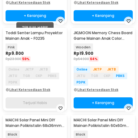
Lihat Ketersediaan Stok
Lihat Ketersediaan Stok
+ Keranjang
+ Keranjang
TERJUAL HABIS
Toddi Senter Lampu Proyektor
JKLMOON Memory Chess Board
Mainan Anak - F0235
Game Mainan Anak Color
Match - MMM-813
Pink
Wooden
Rp
9.800
Rp
19.900
Rp
23.900
59%
Rp
54.900
64%
Online
JKTP
JKTB
Online
JKTP
JKTB
JKTU
TGR
CKP
PBKS
JKTU
TGR
CKP
PBKS
PDPK
PDPK
Lihat Ketersediaan Stok
Lihat Ketersediaan Stok
Terjual Habis
+ Keranjang
MAICHI Solar Panel Mini DIY
MAICHI Solar Panel Mini DIY
Mainan Polikristalin 68x36mm
Mainan Polikristalin 60x60mm
5V 60mA 0.3W - SPM02
3V 100mA 0.4W - SPM03
Black
Black