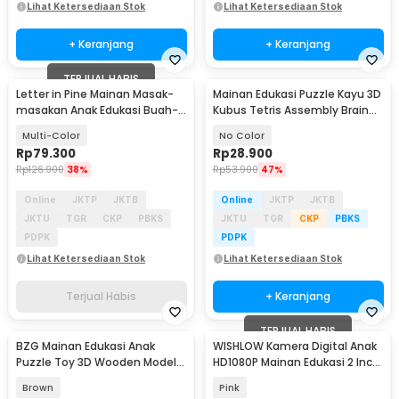
Lihat Ketersediaan Stok
Lihat Ketersediaan Stok
+ Keranjang
+ Keranjang
TERJUAL HABIS
Letter in Pine Mainan Masak-
Mainan Edukasi Puzzle Kayu 3D
masakan Anak Edukasi Buah-
Kubus Tetris Assembly Brain
Buahan 5 PCS - LIP5
Teaser
Multi-Color
No Color
Rp
79.300
Rp
28.900
Rp
126.900
38%
Rp
53.900
47%
Online
JKTP
JKTB
Online
JKTP
JKTB
JKTU
TGR
CKP
PBKS
JKTU
TGR
CKP
PBKS
PDPK
PDPK
Lihat Ketersediaan Stok
Lihat Ketersediaan Stok
Terjual Habis
+ Keranjang
TERJUAL HABIS
BZG Mainan Edukasi Anak
WISHLOW Kamera Digital Anak
Puzzle Toy 3D Wooden Model
HD1080P Mainan Edukasi 2 Inch
Ferris Wheel - BG640
12MP 400 mAh - W1008
Brown
Pink