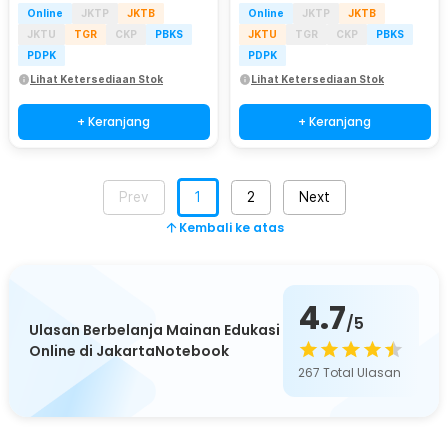
Online
JKTP
JKTB
Online
JKTP
JKTB
JKTU
TGR
CKP
PBKS
JKTU
TGR
CKP
PBKS
PDPK
PDPK
Lihat Ketersediaan Stok
Lihat Ketersediaan Stok
+ Keranjang
+ Keranjang
Prev
1
2
Next
Kembali ke atas
4.7
/5
Ulasan Berbelanja Mainan Edukasi
Online di JakartaNotebook
267
Total Ulasan