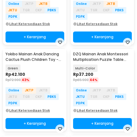
Online
JKTP
JKTB
Online
JKTP
JKTB
JKTU
TGR
CKP
PBKS
JKTU
TGR
CKP
PBKS
PDPK
PDPK
Lihat Ketersediaan Stok
Lihat Ketersediaan Stok
+ Keranjang
+ Keranjang
Yokibo Mainan Anak Dancing
DZQ Mainan Anak Montessori
Cactus Plush Children Toy -
Multiplication Puzzle Table
N436
Math - QWZ45
Green
Multi-Color
Rp
42.100
Rp
37.200
Rp
72.900
43%
Rp
65.900
44%
Online
JKTP
JKTB
Online
JKTP
JKTB
JKTU
TGR
CKP
PBKS
JKTU
TGR
CKP
PBKS
PDPK
PDPK
Lihat Ketersediaan Stok
Lihat Ketersediaan Stok
+ Keranjang
+ Keranjang