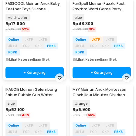
PASSCOOL Mainan Anak Baby
FunSpell Mainan Puzzle Fast
Teether Toys Silicone
Rhythm Word Game Party
Chewable Wooden Ring - PL09
Board Toy - BMP2
Multi-Color
Blue
Rp
17.900
Rp
48.300
Rp
36.900
52%
Rp
69.900
31%
Online
JKTP
JKTB
Online
JKTP
JKTB
JKTU
TGR
CKP
PBKS
JKTU
TGR
CKP
PBKS
PDPK
PDPK
Lihat Ketersediaan Stok
Lihat Ketersediaan Stok
+ Keranjang
+ Keranjang
IKAUOIE Mainan Gelembung
MYY Mainan Anak Montessori
Sabun Bubble Gun Water
Clock Hour Minutes Children
Machine 5 Hole - RC837
Toy - SZ0916
Blue
Orange
Rp
52.100
Rp
5.900
Rp
89.900
43%
Rp
16.900
66%
Online
JKTP
JKTB
Online
JKTP
JKTB
JKTU
TGR
CKP
PBKS
JKTU
TGR
CKP
PBKS