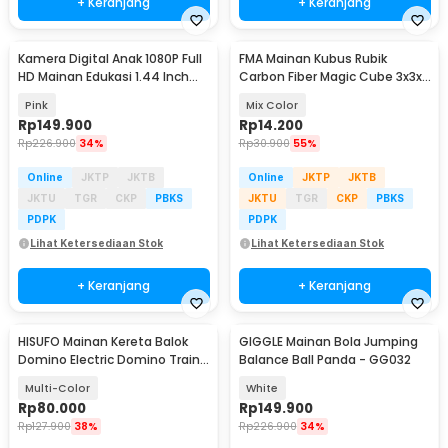
+ Keranjang
+ Keranjang
Kamera Digital Anak 1080P Full
FMA Mainan Kubus Rubik
HD Mainan Edukasi 1.44 Inch
Carbon Fiber Magic Cube 3x3x3
480 mAh - Y4000
- FMM3
Pink
Mix Color
Rp
149.900
Rp
14.200
Rp
226.900
34%
Rp
30.900
55%
Online
JKTP
JKTB
Online
JKTP
JKTB
JKTU
TGR
CKP
PBKS
JKTU
TGR
CKP
PBKS
PDPK
PDPK
Lihat Ketersediaan Stok
Lihat Ketersediaan Stok
+ Keranjang
+ Keranjang
HISUFO Mainan Kereta Balok
GIGGLE Mainan Bola Jumping
Domino Electric Domino Train -
Balance Ball Panda - GG032
KT-342
Multi-Color
White
Rp
80.000
Rp
149.900
Rp
127.900
38%
Rp
226.900
34%