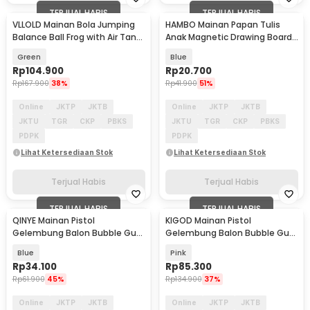
TERJUAL HABIS
TERJUAL HABIS
VLLOLD Mainan Bola Jumping
HAMBO Mainan Papan Tulis
Balance Ball Frog with Air Tank
Anak Magnetic Drawing Board
- VL032
Colorful - HB21
Green
Blue
Rp
104.900
Rp
20.700
Rp
167.900
38%
Rp
41.900
51%
Online
JKTP
JKTB
Online
JKTP
JKTB
JKTU
TGR
CKP
PBKS
JKTU
TGR
CKP
PBKS
PDPK
PDPK
Lihat Ketersediaan Stok
Lihat Ketersediaan Stok
Terjual Habis
Terjual Habis
TERJUAL HABIS
TERJUAL HABIS
QINYE Mainan Pistol
KIGOD Mainan Pistol
Gelembung Balon Bubble Gun
Gelembung Balon Bubble Gun
Bazooka 36 Hole - SM-36
Bazooka 69 Hole - K200
Blue
Pink
Rp
34.100
Rp
85.300
Rp
61.900
45%
Rp
134.900
37%
Online
JKTP
JKTB
Online
JKTP
JKTB