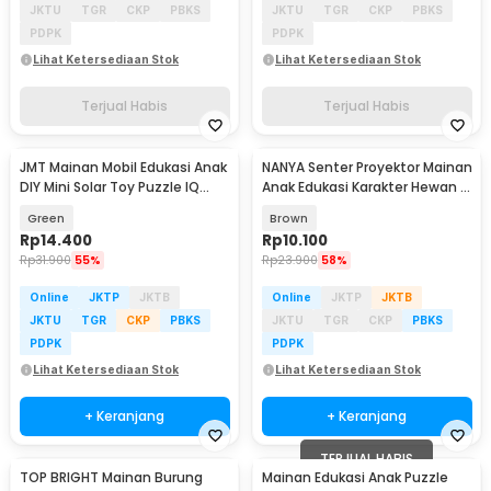
JKTU
TGR
CKP
PBKS
JKTU
TGR
CKP
PBKS
PDPK
PDPK
Lihat Ketersediaan Stok
Lihat Ketersediaan Stok
Terjual Habis
Terjual Habis
JMT Mainan Mobil Edukasi Anak
NANYA Senter Proyektor Mainan
DIY Mini Solar Toy Puzzle IQ
Anak Edukasi Karakter Hewan -
Robot - TM-103
NY629
Green
Brown
Rp
14.400
Rp
10.100
Rp
31.900
55%
Rp
23.900
58%
Online
JKTP
JKTB
Online
JKTP
JKTB
JKTU
TGR
CKP
PBKS
JKTU
TGR
CKP
PBKS
PDPK
PDPK
Lihat Ketersediaan Stok
Lihat Ketersediaan Stok
+ Keranjang
+ Keranjang
TERJUAL HABIS
TOP BRIGHT Mainan Burung
Mainan Edukasi Anak Puzzle