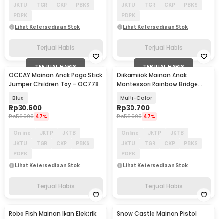
JKTU
TGR
CKP
PBKS
JKTU
TGR
CKP
PBKS
PDPK
PDPK
Lihat Ketersediaan Stok
Lihat Ketersediaan Stok
Terjual Habis
Terjual Habis
TERJUAL HABIS
TERJUAL HABIS
OCDAY Mainan Anak Pogo Stick
Diikamiiok Mainan Anak
Jumper Children Toy - OC778
Montessori Rainbow Bridge
Children Toy - QT07
Blue
Multi-Color
Rp
30.600
Rp
30.700
Rp
56.900
47%
Rp
56.900
47%
Online
JKTP
JKTB
Online
JKTP
JKTB
JKTU
TGR
CKP
PBKS
JKTU
TGR
CKP
PBKS
PDPK
PDPK
Lihat Ketersediaan Stok
Lihat Ketersediaan Stok
Terjual Habis
Terjual Habis
Robo Fish Mainan Ikan Elektrik
Snow Castle Mainan Pistol