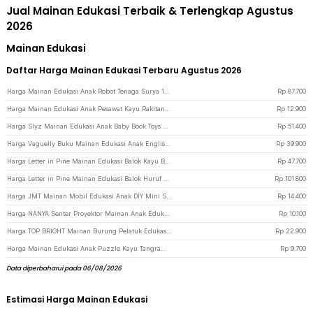
Jual Mainan Edukasi Terbaik & Terlengkap Agustus
2026
Mainan Edukasi
Daftar Harga Mainan Edukasi Terbaru Agustus 2026
Harga Mainan Edukasi Anak Robot Tenaga Surya 13in1 DIY Solar Robot STEM - 2115A - Gray
Rp
87.700
Harga Mainan Edukasi Anak Pesawat Kayu Rakitan DIY Mesin Dinamo Elektrik - HF2205 - Brown
Rp
12.900
Harga Slyz Mainan Edukasi Anak Baby Book Toys Animal Jungle Learning - INU93 - Gray
Rp
51.400
Harga Vaguelly Buku Mainan Edukasi Anak English Learning Sound Book - VG3109 - Multi-Color
Rp
39.900
Harga Letter in Pine Mainan Edukasi Balok Kayu Belajar Menghitung - LP50 - Multi-Color
Rp
47.700
Harga Letter in Pine Mainan Edukasi Balok Huruf Hijaiyah Wooden Blocks - LP44 - Multi-Color
Rp
101.800
Harga JMT Mainan Mobil Edukasi Anak DIY Mini Solar Toy Puzzle IQ Robot - TM-103 - Green
Rp
14.400
Harga NANYA Senter Proyektor Mainan Anak Edukasi Karakter Hewan - NY629 - Brown
Rp
10.100
Harga TOP BRIGHT Mainan Burung Pelatuk Edukasi Woodpecker Feeding Game - LS-27 - Multi-Color
Rp
22.900
Harga Mainan Edukasi Anak Puzzle Kayu Tangram Tetris Wooden Intelligence - WO01 - Multi-Color
Rp
9.700
Data diperbaharui pada 06/08/2026
Estimasi Harga Mainan Edukasi