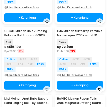
PDPK
PDPK
Lihat Ketersediaan Stok
Lihat Ketersediaan Stok
+ Keranjang
+ Keranjang
GIGGLE Mainan Bola Jumping
FMA Mainan Mikroskop Portable
Balance Ball Panda - GG032
Microscopes 1200X with LED
Light - LZ8601
Pink
Black
Rp
185.100
Rp
72.900
Rp
226.900
19%
Rp
117.900
39%
Online
JKTP
JKTB
Online
JKTP
JKTB
JKTU
TGR
CKP
PBKS
JKTU
TGR
CKP
PBKS
PDPK
PDPK
Lihat Ketersediaan Stok
Lihat Ketersediaan Stok
+ Keranjang
+ Keranjang
Mipi Mainan Anak Baby Rabbit
HAMBO Mainan Papan Tulis
Hand Ringing Bell Toy Teether
Anak Magnetic Drawing Board