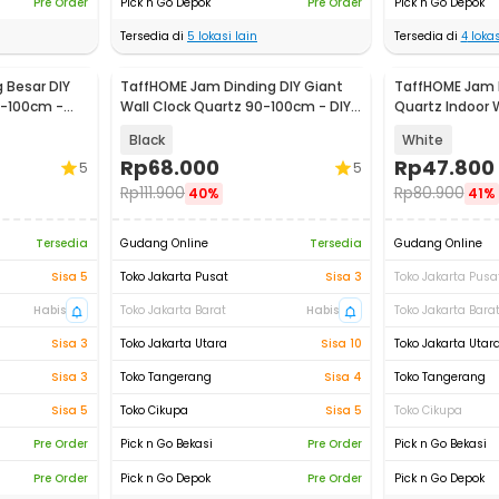
Pre Order
Pick n Go Depok
Pre Order
Pick n Go Depok
Tersedia di
5
lokasi lain
Tersedia di
4
lokas
 Besar DIY
TaffHOME Jam Dinding DIY Giant
TaffHOME Jam 
0-100cm -
Wall Clock Quartz 90-100cm - DIY-
Quartz Indoor 
105
Shape 29cm - 
Black
White
Rp
68.000
Rp
47.800
5
5
Rp
111.900
Rp
80.900
40%
41%
Tersedia
Gudang Online
Tersedia
Gudang Online
Sisa 5
Toko Jakarta Pusat
Sisa 3
Toko Jakarta Pusa
Habis
Toko Jakarta Barat
Habis
Toko Jakarta Bara
Sisa 3
Toko Jakarta Utara
Sisa 10
Toko Jakarta Utar
Sisa 3
Toko Tangerang
Sisa 4
Toko Tangerang
Sisa 5
Toko Cikupa
Sisa 5
Toko Cikupa
Pre Order
Pick n Go Bekasi
Pre Order
Pick n Go Bekasi
Pre Order
Pick n Go Depok
Pre Order
Pick n Go Depok