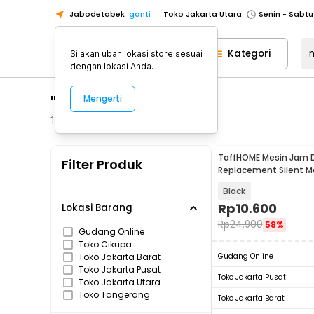
Jabodetabek
ganti
Toko Jakarta Utara
Toko Tangerang
Kategori
Silakan ubah lokasi store sesuai
Toko Cikupa
dengan lokasi Anda.
Pick n Go Jakarta Barat
Senin - J
"mesin jam dinding"
Mengerti
Pick n Go Bekasi
Senin - Jumat (08
Pick n Go Depok
Senin - Jumat (08
1251
Produk
Toko Jakarta Pusat
Senin - Sabtu
TaffHOME Mesin Jam D
Filter Produk
Toko Jakarta Barat
Senin - Sabtu
Replacement Silent 
Quartz - 5168-S
Toko Jakarta Utara
Black
Toko Tangerang
Rp
10.600
Lokasi Barang
Rp
24.900
58%
Toko Cikupa
Gudang Online
Toko Cikupa
Pick n Go Jakarta Barat
Senin - J
Toko Jakarta Barat
Gudang Online
Pick n Go Bekasi
Senin - Jumat (08
Toko Jakarta Pusat
Toko Jakarta Pusat
Toko Jakarta Utara
Pick n Go Depok
Senin - Jumat (08
Toko Tangerang
Toko Jakarta Barat