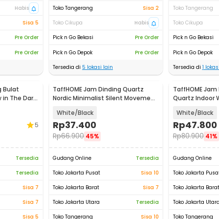
Habis
Toko Tangerang
Sisa 2
Toko Tangerang
Sisa 5
Toko Cikupa
Habis
Toko Cikupa
Pre Order
Pick n Go Bekasi
Pre Order
Pick n Go Bekasi
Pre Order
Pick n Go Depok
Pre Order
Pick n Go Depok
Tersedia di
5
lokasi lain
Tersedia di
1
lokasi
 Bulat
TaffHOME Jam Dinding Quartz
TaffHOME Jam 
 in The Dark
Nordic Minimalist Silent Movement
Quartz Indoor 
20cm - DG-20
Shape 29cm - 
White/Black
White/Black
Rp
37.400
Rp
47.800
5
Rp
66.900
Rp
80.900
45%
41%
Tersedia
Gudang Online
Tersedia
Gudang Online
Tersedia
Toko Jakarta Pusat
Sisa 10
Toko Jakarta Pusa
Sisa 7
Toko Jakarta Barat
Sisa 7
Toko Jakarta Bara
Sisa 7
Toko Jakarta Utara
Tersedia
Toko Jakarta Utar
Sisa 5
Toko Tangerang
Sisa 10
Toko Tangerang