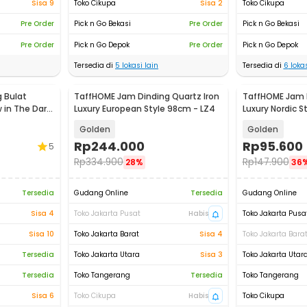
Sisa 9
Toko Cikupa
Sisa 2
Toko Cikupa
Pre Order
Pick n Go Bekasi
Pre Order
Pick n Go Bekasi
Pre Order
Pick n Go Depok
Pre Order
Pick n Go Depok
Tersedia di
5
lokasi lain
Tersedia di
6
lokas
 Bulat
TaffHOME Jam Dinding Quartz Iron
TaffHOME Jam D
 in The Dark
Luxury European Style 98cm - LZ4
Luxury Nordic S
Golden
Golden
Rp
244.000
Rp
95.600
5
Rp
334.900
Rp
147.900
28%
36
Tersedia
Gudang Online
Tersedia
Gudang Online
Sisa 4
Toko Jakarta Pusat
Habis
Toko Jakarta Pusa
Sisa 10
Toko Jakarta Barat
Sisa 4
Toko Jakarta Bara
Tersedia
Toko Jakarta Utara
Sisa 3
Toko Jakarta Utar
Tersedia
Toko Tangerang
Tersedia
Toko Tangerang
Sisa 6
Toko Cikupa
Habis
Toko Cikupa