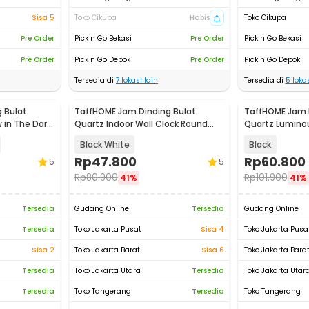
Sisa 5
Toko Cikupa
Habis
Toko Cikupa
Pre Order
Pick n Go Bekasi
Pre Order
Pick n Go Bekasi
Pre Order
Pick n Go Depok
Pre Order
Pick n Go Depok
Tersedia di
7
lokasi lain
Tersedia di
5
lokas
 Bulat
TaffHOME Jam Dinding Bulat
TaffHOME Jam 
 in The Dark
Quartz Indoor Wall Clock Round
Quartz Luminou
Shape 29cm - MS30
30cm - Win30
Black White
Black
Rp
47.800
Rp
60.800
5
5
Rp
80.900
Rp
101.900
41%
41%
Tersedia
Gudang Online
Tersedia
Gudang Online
Tersedia
Toko Jakarta Pusat
Sisa 4
Toko Jakarta Pusa
Sisa 2
Toko Jakarta Barat
Sisa 6
Toko Jakarta Bara
Tersedia
Toko Jakarta Utara
Tersedia
Toko Jakarta Utar
Tersedia
Toko Tangerang
Tersedia
Toko Tangerang