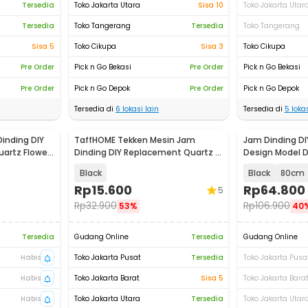
Tersedia
Toko Jakarta Utara
Sisa 10
Toko Jakarta Utar
Tersedia
Toko Tangerang
Tersedia
Toko Tangerang
Sisa 5
Toko Cikupa
Sisa 3
Toko Cikupa
Pre Order
Pick n Go Bekasi
Pre Order
Pick n Go Bekasi
Pre Order
Pick n Go Depok
Pre Order
Pick n Go Depok
Tersedia di
6
lokasi lain
Tersedia di
5
lokas
inding DIY
TaffHOME Tekken Mesin Jam
Jam Dinding DI
uartz Flower
Dinding DIY Replacement Quartz -
Design Model 
8828-T5
Black
Black
80cm
Rp
15.600
Rp
64.800
5
Rp
32.900
Rp
106.900
53%
40
Tersedia
Gudang Online
Tersedia
Gudang Online
Habis
Toko Jakarta Pusat
Tersedia
Toko Jakarta Pusa
Habis
Toko Jakarta Barat
Sisa 5
Toko Jakarta Bara
Habis
Toko Jakarta Utara
Tersedia
Toko Jakarta Utar