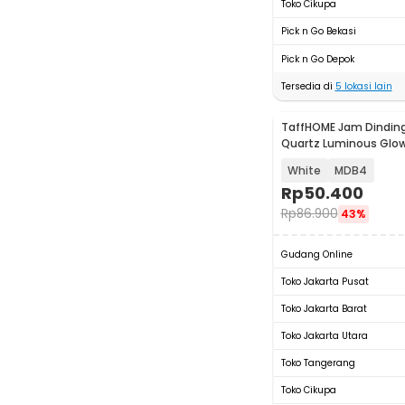
Toko Cikupa
Pick n Go Bekasi
Pick n Go Depok
Tersedia di
5
lokasi lain
TaffHOME Jam Dinding
Quartz Luminous Glow
30cm
White
MDB4
Rp
50.400
Rp
86.900
43%
Gudang Online
Toko Jakarta Pusat
Toko Jakarta Barat
Toko Jakarta Utara
Toko Tangerang
Toko Cikupa