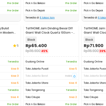
Pre Order
Pick n Go Bekasi
Pre Order
Pick n Go Bekasi
Pre Order
Pick n Go Depok
Pre Order
Pick n Go Depok
Tersedia di
6
lokasi lain
Tersedia di
6
lokas
 Bulat
TaffHOME Jam Dinding Besar DIY
TaffHOME Jam D
gn Modern
Giant Wall Clock Quartz 100cm -
Giant Wall Clo
JM-01
102
Black
Black
Rp
65.400
Rp
71.900
5
Rp
116.900
Rp
116.900
45%
39%
Tersedia
Gudang Online
Tersedia
Gudang Online
Sisa 9
Toko Jakarta Pusat
Sisa 5
Toko Jakarta Pusa
Sisa 3
Toko Jakarta Barat
Habis
Toko Jakarta Bara
Sisa 5
Toko Jakarta Utara
Sisa 4
Toko Jakarta Utar
Tersedia
Toko Tangerang
Tersedia
Toko Tangerang
Sisa 4
Toko Cikupa
Sisa 2
Toko Cikupa
Pre Order
Pick n Go Bekasi
Pre Order
Pick n Go Bekasi