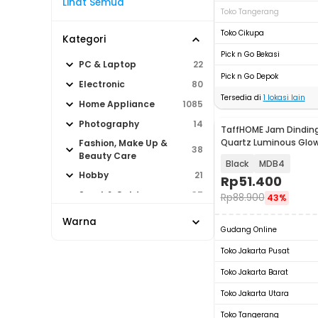
Lihat Semua
Toko Tangerang
Toko Cikupa
Kategori
Pick n Go Bekasi
PC & Laptop
22
Pick n Go Depok
Electronic
80
Tersedia di
1
lokasi lain
Home Appliance
1085
Photography
14
TaffHOME Jam Dinding
Quartz Luminous Glow
Fashion, Make Up &
38
30cm
Beauty Care
Black
MDB4
Hobby
21
Rp
51.400
Sport & Outdoor
37
Rp
88.900
43%
Warna
Gudang Online
Toko Jakarta Pusat
Toko Jakarta Barat
Toko Jakarta Utara
Toko Tangerang