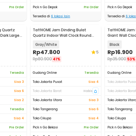
Pre Order
Pick n Go Depok
Pre Order
Pick n Go Depok
Tersedia di
6
lokasi lain
Tersedia di
6
lokas
g Quartz
TaffHOME Jam Dinding Bulat
TaffHOME Jam D
Dark Large
Quartz Indoor Wall Clock Round
Giant Wall Clo
Shape 29cm - MS30
VO-102
Gray/White
Black
Rp
47.800
Rp
16.900
5
Rp
80.900
Rp
35.900
41%
53%
Tersedia
Gudang Online
Tersedia
Gudang Online
Sisa 3
Toko Jakarta Pusat
Sisa 4
Toko Jakarta Pusa
Sisa 6
Toko Jakarta Barat
Habis
Toko Jakarta Bara
Sisa 2
Toko Jakarta Utara
Sisa 3
Toko Jakarta Utar
Tersedia
Toko Tangerang
Sisa 6
Toko Tangerang
Sisa 4
Toko Cikupa
Sisa 4
Toko Cikupa
Pre Order
Pick n Go Bekasi
Pre Order
Pick n Go Bekasi