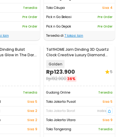
Tersedia
Toko Cikupa
Sisa 4
Pre Order
Pick n Go Bekasi
Pre Order
Pre Order
Pick n Go Depok
Pre Order
i lain
Tersedia di
7
lokasi lain
Dinding Bulat
TaffHOME Jam Dinding 3D Quartz
s Glow in The Dark
Clock Creative Luxury Diamond
38cm - H74
Golden
Rp
123.900
5
Rp
192.900
36%
Tersedia
Gudang Online
Tersedia
t
Sisa 5
Toko Jakarta Pusat
Sisa 5
t
Sisa 2
Toko Jakarta Barat
Habis
a
Sisa 2
Toko Jakarta Utara
Sisa 9
Sisa 9
Toko Tangerang
Tersedia