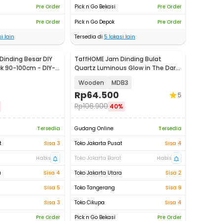
Pre Order
Pick n Go Bekasi
Pre Order
Pre Order
Pick n Go Depok
Pre Order
i lain
Tersedia di
5
lokasi lain
inding Besar DIY
TaffHOME Jam Dinding Bulat
ck 90-100cm - DIY-
Quartz Luminous Glow in The Dark
30cm
Wooden
MDB3
Rp
64.500
5
Rp
106.900
40%
Tersedia
Gudang Online
Tersedia
t
Sisa 3
Toko Jakarta Pusat
Sisa 4
t
Habis
Toko Jakarta Barat
Habis
a
Sisa 4
Toko Jakarta Utara
Sisa 2
Sisa 5
Toko Tangerang
Sisa 9
Sisa 3
Toko Cikupa
Sisa 4
Pre Order
Pick n Go Bekasi
Pre Order