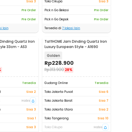
Sisa 3
Toko Cikupa
Sisa 3
Pre Order
Pick n Go Bekasi
Pre Order
Pre Order
Pick n Go Depok
Pre Order
i lain
Tersedia di
7
lokasi lain
inding Quartz Iron
TaffHOME Jam Dinding Quartz Iron
tyle 33cm - AS3
Luxury European Style - A1690
Golden
Rp
228.900
Rp
313.900
%
28%
Tersedia
Gudang Online
Tersedia
t
Sisa 2
Toko Jakarta Pusat
Sisa 6
t
Habis
Toko Jakarta Barat
Sisa 7
a
Sisa 3
Toko Jakarta Utara
Sisa 2
Sisa 1
Toko Tangerang
Sisa 10
Sisa 3
Toko Cikupa
Habis