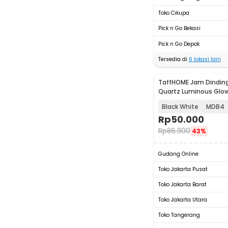
Toko Cikupa
Pick n Go Bekasi
Pick n Go Depok
Tersedia di
6
lokasi lain
TaffHOME Jam Dinding
Quartz Luminous Glow
30cm
Black White
MDB4
Rp
50.000
Rp
86.900
43%
Gudang Online
Toko Jakarta Pusat
Toko Jakarta Barat
Toko Jakarta Utara
Toko Tangerang