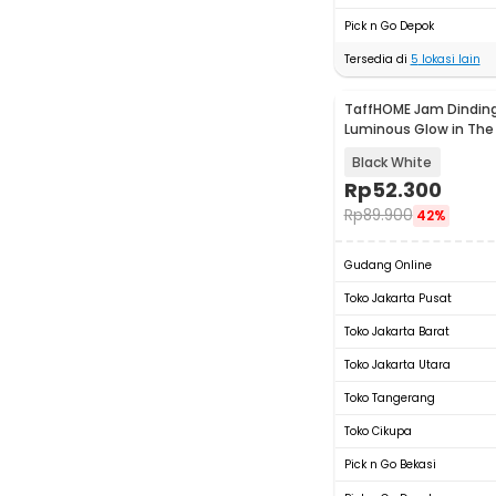
Pick n Go Depok
Tersedia di
5
lokasi lain
TaffHOME Jam Dindin
Luminous Glow in The 
Font 30cm - INU6
Black White
Rp
52.300
Rp
89.900
42%
Gudang Online
Toko Jakarta Pusat
Toko Jakarta Barat
Toko Jakarta Utara
Toko Tangerang
Toko Cikupa
Pick n Go Bekasi