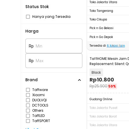
Toko Jakarta Utara
Status Stok
Toko Tangerang
Hanya yang Tersedia
Toko Cikupa
Pick n Go Bekasi
Harga
Pick n Go Depok
Tersedia di
6
lokasi lain
Rp
Min
TaffHOME Mesin Jam D
Rp
Max
Replacement Silent Q
Needle - MC5168
Black
Rp
10.800
Brand
Rp
25.900
59%
Taffware
Xiaomi
Gudang Online
DUOLVQI
DCTOOLS
Toko Jakarta Pusat
Others
TaffLED
Toko Jakarta Barat
TaffSPORT
Toko Jakarta Utara