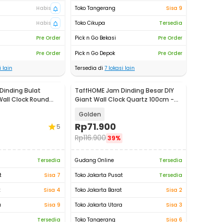
Habis
Toko Tangerang
Sisa 9
Habis
Toko Cikupa
Tersedia
Pre Order
Pick n Go Bekasi
Pre Order
Pre Order
Pick n Go Depok
Pre Order
 lain
Tersedia di
7
lokasi lain
Dinding Bulat
TaffHOME Jam Dinding Besar DIY
Wall Clock Round
Giant Wall Clock Quartz 100cm -
MS30
JM-01
Golden
Rp
71.900
5
Rp
116.900
39%
Tersedia
Gudang Online
Tersedia
t
Sisa 7
Toko Jakarta Pusat
Tersedia
t
Sisa 4
Toko Jakarta Barat
Sisa 2
a
Sisa 9
Toko Jakarta Utara
Sisa 3
Tersedia
Toko Tangerang
Sisa 6