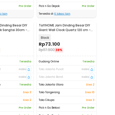
Pre Order
Pick n Go Depok
Pre Order
i lain
Tersedia di
6
lokasi lain
inding Besar DIY
TaffHOME Jam Dinding Besar DIY
ck Sangtai 30cm -
Giant Wall Clock Quartz 120 cm -
MR-101
Black
Rp
73.100
Rp
117.900
38%
Tersedia
Gudang Online
Tersedia
t
Habis
Toko Jakarta Pusat
Habis
t
Habis
Toko Jakarta Barat
Habis
a
Tersedia
Toko Jakarta Utara
Sisa 2
Sisa 3
Toko Tangerang
Sisa 10
Sisa 2
Toko Cikupa
Sisa 3
Pre Order
Pick n Go Bekasi
Pre Order