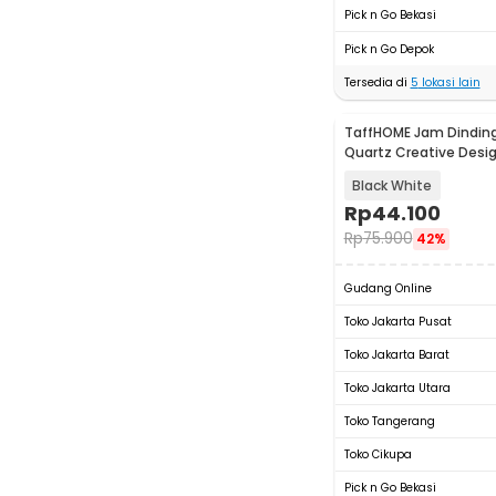
Pick n Go Bekasi
Pick n Go Depok
Tersedia di
5
lokasi lain
TaffHOME Jam Dinding
Quartz Creative Desi
29cm - H6588
Black White
Rp
44.100
Rp
75.900
42%
Gudang Online
Toko Jakarta Pusat
Toko Jakarta Barat
Toko Jakarta Utara
Toko Tangerang
Toko Cikupa
Pick n Go Bekasi