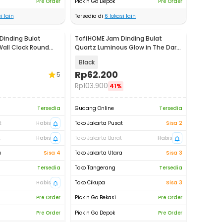
Pre Order
Pick n Go Depok
Pre Order
i lain
Tersedia di
6
lokasi lain
Dinding Bulat
TaffHOME Jam Dinding Bulat
Wall Clock Round
Quartz Luminous Glow in The Dark
MS30
30cm - Win31
Black
Rp
62.200
5
Rp
103.900
41%
Tersedia
Gudang Online
Tersedia
t
Habis
Toko Jakarta Pusat
Sisa 2
t
Habis
Toko Jakarta Barat
Habis
a
Sisa 4
Toko Jakarta Utara
Sisa 3
Tersedia
Toko Tangerang
Tersedia
Habis
Toko Cikupa
Sisa 3
Pre Order
Pick n Go Bekasi
Pre Order
Pre Order
Pick n Go Depok
Pre Order