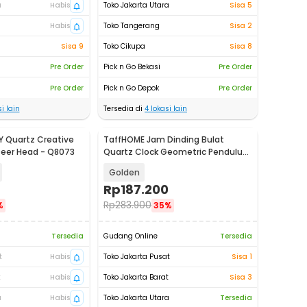
a
Habis
Toko Jakarta Utara
Sisa 5
Habis
Toko Tangerang
Sisa 2
Sisa 9
Toko Cikupa
Sisa 8
Pre Order
Pick n Go Bekasi
Pre Order
Pre Order
Pick n Go Depok
Pre Order
i lain
Tersedia di
4
lokasi lain
Y Quartz Creative
TaffHOME Jam Dinding Bulat
Deer Head - Q8073
Quartz Clock Geometric Pendulum
44cm - H79B
Golden
Rp
187.200
Rp
283.900
%
35%
Tersedia
Gudang Online
Tersedia
t
Habis
Toko Jakarta Pusat
Sisa 1
t
Habis
Toko Jakarta Barat
Sisa 3
a
Habis
Toko Jakarta Utara
Tersedia