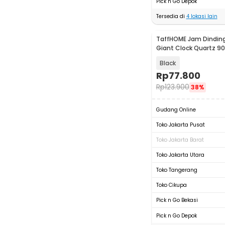
Pick n Go Depok
Tersedia di
4
lokasi lain
TaffHOME Jam Dinding
Giant Clock Quartz 9
DIY-106
Black
Rp
77.800
Rp
123.900
38%
Gudang Online
Toko Jakarta Pusat
Toko Jakarta Barat
Toko Jakarta Utara
Toko Tangerang
Toko Cikupa
Pick n Go Bekasi
Pick n Go Depok