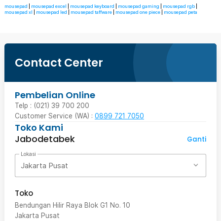
mousepad
|
mousepad excel
|
mousepad keyboard
|
mousepad gaming
|
mousepad rgb
|
mousepad xl
|
mousepad led
|
mousepad taffware
|
mousepad one piece
|
mousepad peta
Contact Center
Pembelian Online
Telp : (021) 39 700 200
Customer Service (WA) :
0899 721 7050
Toko Kami
Jabodetabek
Ganti
Lokasi
Jakarta Pusat
Toko
Bendungan Hilir Raya Blok G1 No. 10
Jakarta Pusat