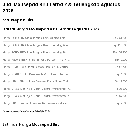
Jual Mousepad Biru Terbaik & Terlengkap Agustus
2026
Mousepad Biru
Daftar Harga Mousepad Biru Terbaru Agustus 2026
Harga BOBO BIRD Jam Tangan Kayu Analog Pria - P19 - Black
Rp
343.200
Harga BOBO BIRD Jam Tangan Bambu Analog Wanita - A10 - Brown
Rp
120.600
Harga BOBO BIRD Jam Tangan Bambu Analog Pria Quartz Watch - A09 - Brown
Rp
129.200
Harga Kaco GREEN Isi Refill Pena Pulpen Tinta Hitam Biru Merah Hijau 4 PCS - K1602 - Mix Color
Rp
10.600
Harga BIRD PEAR Stand Laptop Plastik ABS Vertical Gravity Multi Slot - BP-02 - Black
Rp
52.500
Harga QIRUI Spidol Pembersih Print Head Thermal Cleaning Pen IPA 98% - QIR98 - White
Rp
4.600
Harga LIRUI Album Foto Polaroid Kartu Nama Ticket Jewelry Photocard Holder 240 Slot - L20 - Transparent
Rp
12.500
Harga BIRXY Alat Pijat Tubuh Elektrik Waterproof Vibrator 9 Speed - BR-9 - Rose
Rp
79.300
Harga BIRXY Alat Pijat Tubuh Elektrik Waterproof Vibrator 10 Speed - BR10 - Blue/Purple
Rp
167.200
Harga LIRUI Tempat Aksesoris Perhiasan Plastik Anti Oksidasi 84 Slots - LI24 - Transparent
Rp
9.500
Data diperbaharui pada 06/08/2026
Estimasi Harga Mousepad Biru