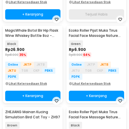
Lihat Ketersediaan Stok
Lihat Ketersediaan Stok
+ Keranjang
Terjual Habis
MagicWhale Botol Bir Hip Flask
Ecoko Roller Pijat Muka Tirus
Wine Whiskey Bottle 8oz -
Facial Face Massage Nature
MW8
Jade - 001
Black
Green
Rp
26.900
Rp
6.900
Rp
41.000
35%
Rp
18.900
64%
Online
JKTP
JKTB
Online
JKTP
JKTB
JKTU
TGR
CKP
PBKS
JKTU
TGR
CKP
PBKS
PDPK
PDPK
Lihat Ketersediaan Stok
Lihat Ketersediaan Stok
+ Keranjang
+ Keranjang
ZHEJIANG Mainan Kucing
Ecoko Roller Pijat Muka Tirus
Simulation Bird Cat Toy - ZH97
Facial Face Massage Nature
Jade - 001
Brown
Black