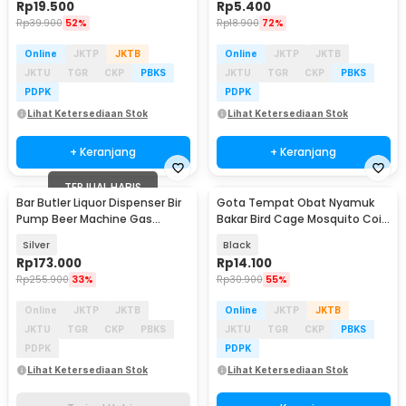
Rp
19.500
Rp
5.400
Rp
39.900
52%
Rp
18.900
72%
Online
JKTP
JKTB
Online
JKTP
JKTB
JKTU
TGR
CKP
PBKS
JKTU
TGR
CKP
PBKS
PDPK
PDPK
Lihat Ketersediaan Stok
Lihat Ketersediaan Stok
+ Keranjang
+ Keranjang
TERJUAL HABIS
Bar Butler Liquor Dispenser Bir
Gota Tempat Obat Nyamuk
Pump Beer Machine Gas
Bakar Bird Cage Mosquito Coil
Station 900ml - P-36
Holder Fireproof - TK01
Silver
Black
Rp
173.000
Rp
14.100
Rp
255.900
33%
Rp
30.900
55%
Online
JKTP
JKTB
Online
JKTP
JKTB
JKTU
TGR
CKP
PBKS
JKTU
TGR
CKP
PBKS
PDPK
PDPK
Lihat Ketersediaan Stok
Lihat Ketersediaan Stok