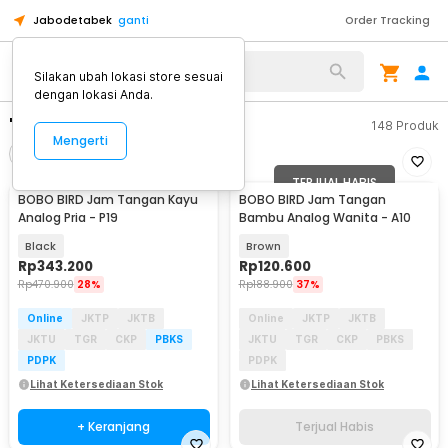
Jabodetabek
ganti
Order Tracking
Silakan ubah lokasi store sesuai
dengan lokasi Anda.
"mousepad biru"
148
Produk
Mengerti
Filter
Urutkan
TERJUAL HABIS
BOBO BIRD Jam Tangan Kayu
BOBO BIRD Jam Tangan
Analog Pria - P19
Bambu Analog Wanita - A10
Black
Brown
Rp
343.200
Rp
120.600
Rp
470.900
28%
Rp
188.900
37%
Online
JKTP
JKTB
Online
JKTP
JKTB
JKTU
TGR
CKP
PBKS
JKTU
TGR
CKP
PBKS
PDPK
PDPK
Lihat Ketersediaan Stok
Lihat Ketersediaan Stok
+ Keranjang
Terjual Habis