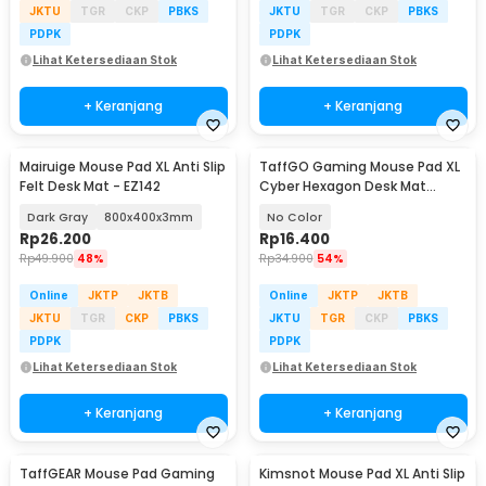
JKTU
TGR
CKP
PBKS
JKTU
TGR
CKP
PBKS
PDPK
PDPK
Lihat Ketersediaan Stok
Lihat Ketersediaan Stok
+ Keranjang
+ Keranjang
Mairuige Mouse Pad XL Anti Slip
TaffGO Gaming Mouse Pad XL
Felt Desk Mat - EZ142
Cyber Hexagon Desk Mat
800x300x2mm - RO53
Dark Gray
800x400x3mm
No Color
Rp
26.200
Rp
16.400
Rp
49.900
48%
Rp
34.900
54%
Online
JKTP
JKTB
Online
JKTP
JKTB
JKTU
TGR
CKP
PBKS
JKTU
TGR
CKP
PBKS
PDPK
PDPK
Lihat Ketersediaan Stok
Lihat Ketersediaan Stok
+ Keranjang
+ Keranjang
TaffGEAR Mouse Pad Gaming
Kimsnot Mouse Pad XL Anti Slip