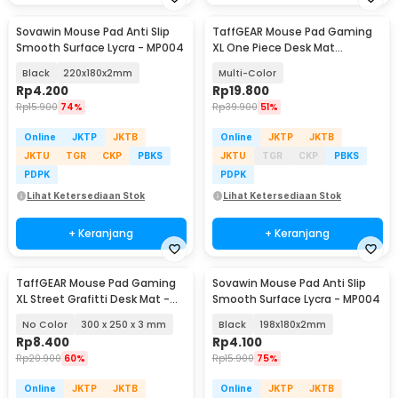
Sovawin Mouse Pad Anti Slip
TaffGEAR Mouse Pad Gaming
Smooth Surface Lycra - MP004
XL One Piece Desk Mat
800x400x2mm - K-48
Black
220x180x2mm
Multi-Color
Rp
4.200
Rp
19.800
Rp
15.900
74%
Rp
39.900
51%
Online
JKTP
JKTB
Online
JKTP
JKTB
JKTU
TGR
CKP
PBKS
JKTU
TGR
CKP
PBKS
PDPK
PDPK
Lihat Ketersediaan Stok
Lihat Ketersediaan Stok
+ Keranjang
+ Keranjang
TaffGEAR Mouse Pad Gaming
Sovawin Mouse Pad Anti Slip
XL Street Grafitti Desk Mat -
Smooth Surface Lycra - MP004
EI25
No Color
300 x 250 x 3 mm
Black
198x180x2mm
Rp
8.400
Rp
4.100
Rp
20.900
60%
Rp
15.900
75%
Online
JKTP
JKTB
Online
JKTP
JKTB