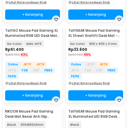
Lihat Ketersediaan Stok
Lihat Ketersediaan Stok
+ Keranjang
+ Keranjang
TaffGO Mouse Pad Gaming XL
TaffGEAR Mouse Pad Gaming
Illuminated RGB LED Desk Mat
XL Street Grafitti Desk Mat -
800x300x4mm
EI25
No Color
GMS-WT5
No Color
900 x 400 x 3 mm
Rp
51.400
Rp
33.600
Rp
88.900
43%
Rp
60.900
45%
Online
JKTP
JKTB
Online
JKTP
JKTB
JKTU
TGR
CKP
PBKS
JKTU
TGR
CKP
PBKS
PDPK
PDPK
Lihat Ketersediaan Stok
Lihat Ketersediaan Stok
+ Keranjang
+ Keranjang
RIKOON Mouse Pad Gaming
TaffGEAR Mouse Pad Gaming
Desk Mat Besar Anti Slip
XL Illuminated LED RGB Desk
Japanese Style - YL-505
Mat 900x400x4mm - GMS-
Black
300x800x3mm
Black
WT5