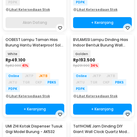
PDPK
PDPK
Lihat Ketersediaan Stok
Lihat Ketersediaan Stok
Akan Datang
+ Keranjang
OOBEST Lampu Taman Hias
BVLAMSSI Lampu Dinding Hias
Burung Hantu Waterproof Solar
Indoor Bentuk Burung Wall
Panel Warm White - SG15S
Light 4000K 10W - WL-222
White
Golden
Rp
49.100
Rp
193.500
Rp
82.900
41%
Rp
291.900
34%
Online
JKTP
JKTB
Online
JKTP
JKTB
JKTU
TGR
CKP
PBKS
JKTU
TGR
CKP
PBKS
PDPK
PDPK
Lihat Ketersediaan Stok
Lihat Ketersediaan Stok
+ Keranjang
+ Keranjang
UMI ZHI Kotak Dispenser Tusuk
TaffHOME Jam Dinding DIY
Gigi Model Burung - AK532
Giant Wall Clock Quartz Model