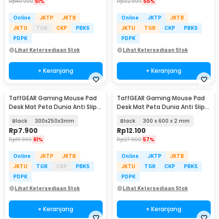
Rp
40.900
51%
Rp
32.900
55%
Online
JKTP
JKTB
Online
JKTP
JKTB
JKTU
TGR
CKP
PBKS
JKTU
TGR
CKP
PBKS
PDPK
PDPK
Lihat Ketersediaan Stok
Lihat Ketersediaan Stok
+ Keranjang
+ Keranjang
TaffGEAR Gaming Mouse Pad
TaffGEAR Gaming Mouse Pad
Desk Mat Peta Dunia Anti Slip
Desk Mat Peta Dunia Anti Slip
Waterproof - MP002
Waterproof - MP002
Black
300x250x3mm
Black
300 x 600 x 2 mm
Rp
7.900
Rp
12.100
Rp
19.900
61%
Rp
27.900
57%
Online
JKTP
JKTB
Online
JKTP
JKTB
JKTU
TGR
CKP
PBKS
JKTU
TGR
CKP
PBKS
PDPK
PDPK
Lihat Ketersediaan Stok
Lihat Ketersediaan Stok
+ Keranjang
+ Keranjang