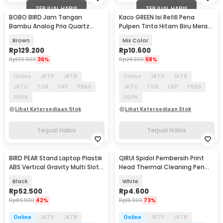
TERJUAL HABIS
TERJUAL HABIS
BOBO BIRD Jam Tangan
Kaco GREEN Isi Refill Pena
Bambu Analog Pria Quartz
Pulpen Tinta Hitam Biru Merah
Watch - A09
Hijau 4 PCS - K1602
Brown
Mix Color
Rp
129.200
Rp
10.600
Rp
199.900
36%
Rp
24.900
58%
Online
JKTP
JKTB
Online
JKTP
JKTB
JKTU
TGR
CKP
PBKS
JKTU
TGR
CKP
PBKS
PDPK
PDPK
Lihat Ketersediaan Stok
Lihat Ketersediaan Stok
Terjual Habis
Terjual Habis
BIRD PEAR Stand Laptop Plastik
QIRUI Spidol Pembersih Print
ABS Vertical Gravity Multi Slot -
Head Thermal Cleaning Pen
BP-02
IPA 98% - QIR98
Black
White
Rp
52.500
Rp
4.600
Rp
89.900
42%
Rp
16.900
73%
Online
JKTP
JKTB
Online
JKTP
JKTB