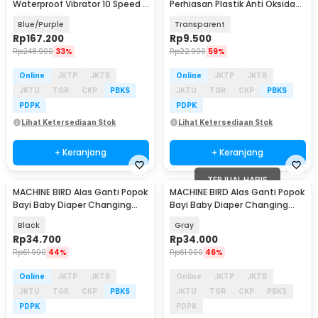
Waterproof Vibrator 10 Speed -
Perhiasan Plastik Anti Oksidasi
BR10
84 Slots - LI24
Blue/Purple
Transparent
Rp
167.200
Rp
9.500
Rp
248.900
33%
Rp
22.900
59%
Online
JKTP
JKTB
Online
JKTP
JKTB
JKTU
TGR
CKP
PBKS
JKTU
TGR
CKP
PBKS
PDPK
PDPK
Lihat Ketersediaan Stok
Lihat Ketersediaan Stok
+ Keranjang
+ Keranjang
TERJUAL HABIS
MACHINE BIRD Alas Ganti Popok
MACHINE BIRD Alas Ganti Popok
Bayi Baby Diaper Changing
Bayi Baby Diaper Changing
Mat Waterproof - BY401
Mat Waterproof - BY401
Black
Gray
Rp
34.700
Rp
34.000
Rp
61.900
44%
Rp
61.900
46%
Online
JKTP
JKTB
Online
JKTP
JKTB
JKTU
TGR
CKP
PBKS
JKTU
TGR
CKP
PBKS
PDPK
PDPK