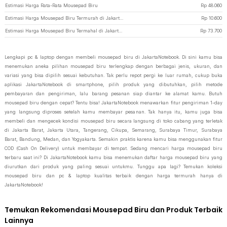
Estimasi Harga Rata-Rata Mousepad Biru
Rp
48.060
Estimasi Harga Mousepad Biru Termurah di JakartaNotebook
Rp
10.600
Estimasi Harga Mousepad Biru Termahal di JakartaNotebook
Rp
73.700
Lengkapi pc & laptop dengan membeli mousepad biru di JakartaNotebook. Di sini kamu bisa
menemukan aneka pilihan mousepad biru terlengkap dengan berbagai jenis, ukuran, dan
variasi yang bisa dipilih sesuai kebutuhan. Tak perlu repot pergi ke luar rumah, cukup buka
aplikasi JakartaNotebook di smartphone, pilih produk yang dibutuhkan, pilih metode
pembayaran dan pengiriman, lalu barang pesanan siap diantar ke alamat kamu. Butuh
mousepad biru dengan cepat? Tentu bisa! JakartaNotebook menawarkan fitur pengiriman 1-day
yang langsung diproses setelah kamu membayar pesanan. Tak hanya itu, kamu juga bisa
membeli dan mengecek kondisi mousepad biru secara langsung di toko cabang yang terletak
di Jakarta Barat, Jakarta Utara, Tangerang, Cikupa, Semarang, Surabaya Timur, Surabaya
Barat, Bandung, Medan, dan Yogyakarta. Semakin praktis karena kamu bisa menggunakan fitur
COD (Cash On Delivery) untuk membayar di tempat. Sedang mencari harga mousepad biru
terbaru saat ini? Di JakartaNotebook kamu bisa menemukan daftar harga mousepad biru yang
diurutkan dari produk yang paling sesuai untukmu. Tunggu apa lagi? Temukan koleksi
mousepad biru dan pc & laptop kualitas terbaik dengan harga termurah hanya di
JakartaNotebook!
Temukan Rekomendasi Mousepad Biru dan Produk Terbaik
Lainnya