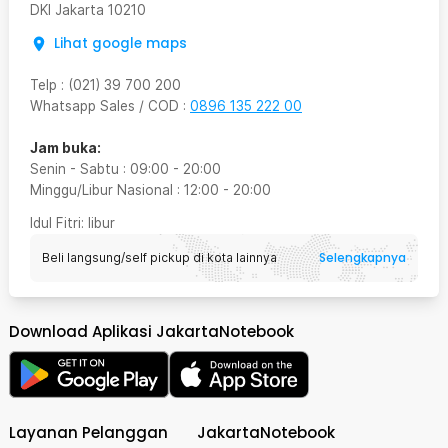
DKI Jakarta
10210
Lihat google maps
Telp
:
(021) 39 700 200
Whatsapp Sales / COD
:
0896 135 222 00
Jam buka:
Senin - Sabtu
:
09:00
-
20:00
Minggu/Libur Nasional
:
12:00
-
20:00
Idul Fitri
: libur
Selengkapnya
Beli langsung/self pickup di kota lainnya
Download Aplikasi JakartaNotebook
Layanan Pelanggan
JakartaNotebook