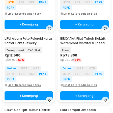
JKTU
TGR
CKP
PBKS
JKTU
TGR
CKP
PBKS
PDPK
PDPK
Lihat Ketersediaan Stok
Lihat Ketersediaan Stok
+ Keranjang
+ Keranjang
LIRUI Album Foto Polaroid Kartu
BIRXY Alat Pijat Tubuh Elektrik
Nama Ticket Jewelry
Waterproof Vibrator 9 Speed -
Photocard Holder - L20
BR-9
Transparent
240 Slot
Rose
Rp
12.500
Rp
79.300
Rp
28.900
57%
Rp
126.900
38%
Online
JKTP
JKTB
Online
JKTP
JKTB
JKTU
TGR
CKP
PBKS
JKTU
TGR
CKP
PBKS
PDPK
PDPK
Lihat Ketersediaan Stok
Lihat Ketersediaan Stok
+ Keranjang
+ Keranjang
BIRXY Alat Pijat Tubuh Elektrik
LIRUI Tempat Aksesoris