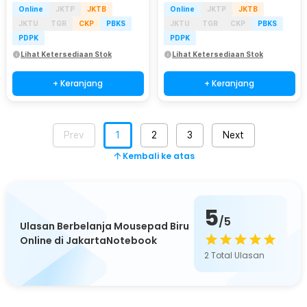
Online
JKTP
JKTB
Online
JKTP
JKTB
JKTU
TGR
CKP
PBKS
JKTU
TGR
CKP
PBKS
PDPK
PDPK
Lihat Ketersediaan Stok
Lihat Ketersediaan Stok
+ Keranjang
+ Keranjang
Prev
1
2
3
Next
Kembali ke atas
5
/5
Ulasan Berbelanja Mousepad Biru
Online di JakartaNotebook
2
Total Ulasan