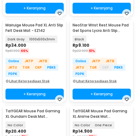
+ Keranjang
+ Keranjang
Mairuige Mouse Pad XL Anti Slip
NeoStar Wrist Rest Mouse Pad
Felt Desk Mat - EZ142
Gel Spons Lycra Anti Slip
210x230x4mm - MP24
Dark Gray
1000x500x3mm
Black
Rp
34.000
Rp
9.100
Rp
61.900
46%
Rp
22.900
61%
Online
JKTP
JKTB
Online
JKTP
JKTB
JKTU
TGR
CKP
PBKS
JKTU
TGR
CKP
PBKS
PDPK
PDPK
Lihat Ketersediaan Stok
Lihat Ketersediaan Stok
+ Keranjang
+ Keranjang
TaffGEAR Mouse Pad Gaming
TaffGEAR Mouse Pad Gaming
XL Gundam Desk Mat
XL Anime Desk Mat
800x400x2mm - KA-629
800x300x2mm - MP004
No Color
No Color
One Piece
Rp
20.400
Rp
14.900