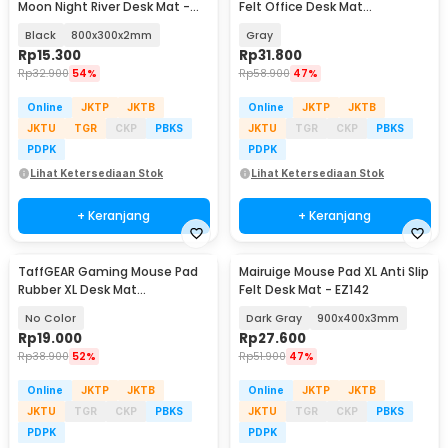
Moon Night River Desk Mat -
Felt Office Desk Mat
YL-505
900x400x3mm - KIM94
Black
800x300x2mm
Gray
Rp
15.300
Rp
31.800
Rp
32.900
54%
Rp
58.900
47%
Online
JKTP
JKTB
Online
JKTP
JKTB
JKTU
TGR
CKP
PBKS
JKTU
TGR
CKP
PBKS
PDPK
PDPK
Lihat Ketersediaan Stok
Lihat Ketersediaan Stok
+ Keranjang
+ Keranjang
TaffGEAR Gaming Mouse Pad
Mairuige Mouse Pad XL Anti Slip
Rubber XL Desk Mat
Felt Desk Mat - EZ142
800x400x2mm - RO64
No Color
Dark Gray
900x400x3mm
Rp
19.000
Rp
27.600
Rp
38.900
52%
Rp
51.900
47%
Online
JKTP
JKTB
Online
JKTP
JKTB
JKTU
TGR
CKP
PBKS
JKTU
TGR
CKP
PBKS
PDPK
PDPK