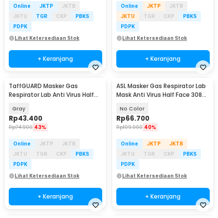
Online
JKTP
JKTB
Online
JKTP
JKTB
JKTU
TGR
CKP
PBKS
JKTU
TGR
CKP
PBKS
PDPK
PDPK
Lihat Ketersediaan Stok
Lihat Ketersediaan Stok
+ Keranjang
+ Keranjang
TaffGUARD Masker Gas
ASL Masker Gas Respirator Lab
Respirator Lab Anti Virus Half
Mask Anti Virus Half Face 308
Mask 6200 - MA009
Plus - SF02
Gray
No Color
Rp
43.400
Rp
66.700
Rp
74.900
43%
Rp
109.900
40%
Online
JKTP
JKTB
Online
JKTP
JKTB
JKTU
TGR
CKP
PBKS
JKTU
TGR
CKP
PBKS
PDPK
PDPK
Lihat Ketersediaan Stok
Lihat Ketersediaan Stok
+ Keranjang
+ Keranjang