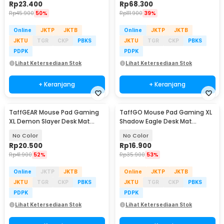
Rp
23.400
Rp
68.300
Rp
45.900
50%
Rp
111.900
39%
Online
JKTP
JKTB
Online
JKTP
JKTB
JKTU
TGR
CKP
PBKS
JKTU
TGR
CKP
PBKS
PDPK
PDPK
Lihat Ketersediaan Stok
Lihat Ketersediaan Stok
+ Keranjang
+ Keranjang
TaffGEAR Mouse Pad Gaming
TaffGO Mouse Pad Gaming XL
XL Demon Slayer Desk Mat
Shadow Eagle Desk Mat
800x400x2mm - RO63
700x300x2mm - RO40
No Color
No Color
Rp
20.500
Rp
16.900
Rp
41.900
52%
Rp
35.900
53%
Online
JKTP
JKTB
Online
JKTP
JKTB
JKTU
TGR
CKP
PBKS
JKTU
TGR
CKP
PBKS
PDPK
PDPK
Lihat Ketersediaan Stok
Lihat Ketersediaan Stok