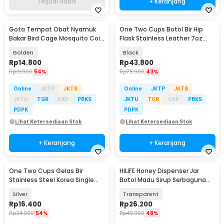
Terjual Habis
+ Keranjang
Gota Tempat Obat Nyamuk
One Two Cups Botol Bir Hip
Bakar Bird Cage Mosquito Coil
Flask Stainless Leather 7oz
Holder Fireproof - TK01
with Shot Glass
Golden
Black
Rp
14.800
Rp
43.800
Rp
31.900
54%
Rp
75.900
43%
Online
JKTP
JKTB
Online
JKTP
JKTB
JKTU
TGR
CKP
PBKS
JKTU
TGR
CKP
PBKS
PDPK
PDPK
Lihat Ketersediaan Stok
Lihat Ketersediaan Stok
+ Keranjang
+ Keranjang
One Two Cups Gelas Bir
HILIFE Honey Dispenser Jar
Stainless Steel Korea Single
Botol Madu Sirup Serbaguna
Wall Glass 180ml - J070
200ml - H1742
Silver
Transparent
Rp
16.400
Rp
26.200
Rp
34.900
54%
Rp
49.900
48%