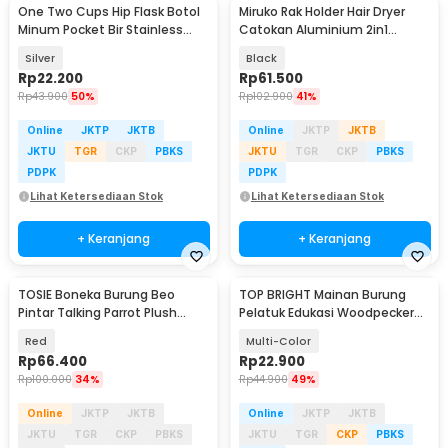
One Two Cups Hip Flask Botol
Miruko Rak Holder Hair Dryer
Minum Pocket Bir Stainless
Catokan Aluminium 2in1
Steel 201 8oz - MS351
Storage Rack - INU21
Silver
Black
Rp
22.200
Rp
61.500
Rp
43.900
50%
Rp
102.900
41%
Online
JKTP
JKTB
Online
JKTP
JKTB
JKTU
TGR
CKP
PBKS
JKTU
TGR
CKP
PBKS
PDPK
PDPK
Lihat Ketersediaan Stok
Lihat Ketersediaan Stok
+ Keranjang
+ Keranjang
TOSIE Boneka Burung Beo
TOP BRIGHT Mainan Burung
Akan Datang
Pintar Talking Parrot Plush
Pelatuk Edukasi Woodpecker
Repeat Voice - N500
Feeding Game - LS-27
Red
Multi-Color
Rp
66.400
Rp
22.900
Rp
100.000
34%
Rp
44.900
49%
Online
JKTP
JKTB
Online
JKTP
JKTB
JKTU
TGR
CKP
PBKS
JKTU
TGR
CKP
PBKS