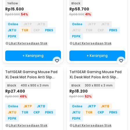
Burung - DIY-06
Yellow
Black
Rp
15.600
Rp
58.700
Rp
33.900
54%
Rp
98.900
41%
Online
JKTP
JKTB
Online
JKTP
JKTB
JKTU
TGR
CKP
PBKS
JKTU
TGR
CKP
PBKS
PDPK
PDPK
Lihat Ketersediaan Stok
Lihat Ketersediaan Stok
+ Keranjang
+ Keranjang
TaffGEAR Gaming Mouse Pad
TaffGEAR Gaming Mouse Pad
XL Desk Mat Polos Anti Slip
XL Desk Mat Polos Anti Slip
Waterproof - MP001
Waterproof - MP001
Black
400 x 900 x 3 mm
Black
300 x 800 x 3 mm
Rp
27.400
Rp
18.200
Rp
51.900
48%
Rp
37.900
52%
Online
JKTP
JKTB
Online
JKTP
JKTB
JKTU
TGR
CKP
PBKS
JKTU
TGR
CKP
PBKS
PDPK
PDPK
Lihat Ketersediaan Stok
Lihat Ketersediaan Stok