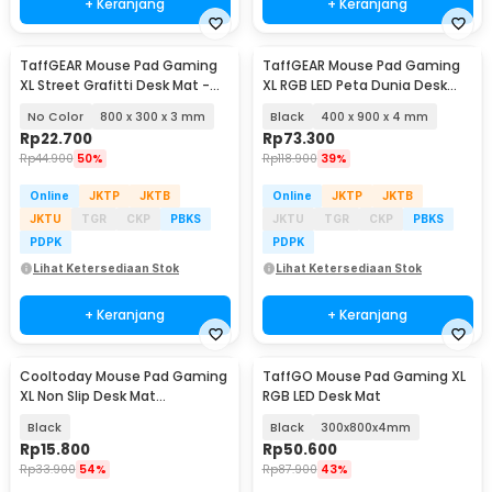
+ Keranjang
+ Keranjang
TaffGEAR Mouse Pad Gaming
TaffGEAR Mouse Pad Gaming
XL Street Grafitti Desk Mat -
XL RGB LED Peta Dunia Desk
EI25
Mat - GMS-WT-5
No Color
800 x 300 x 3 mm
Black
400 x 900 x 4 mm
Rp
22.700
Rp
73.300
Rp
44.900
50%
Rp
118.900
39%
Online
JKTP
JKTB
Online
JKTP
JKTB
JKTU
TGR
CKP
PBKS
JKTU
TGR
CKP
PBKS
PDPK
PDPK
Lihat Ketersediaan Stok
Lihat Ketersediaan Stok
+ Keranjang
+ Keranjang
Cooltoday Mouse Pad Gaming
TaffGO Mouse Pad Gaming XL
XL Non Slip Desk Mat
RGB LED Desk Mat
800x300x2mm - LN001
Black
Black
300x800x4mm
Rp
15.800
Rp
50.600
Rp
33.900
54%
Rp
87.900
43%