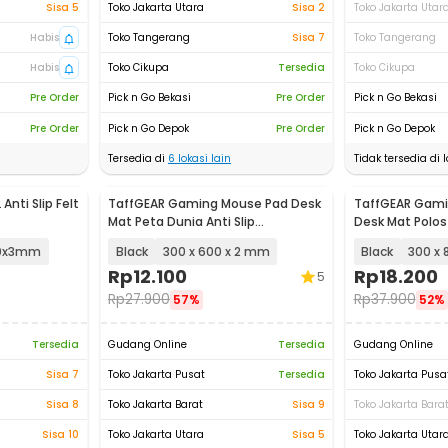
Sisa 5
Toko Jakarta Utara
Sisa 2
Toko Jakarta Utar
Habis
Toko Tangerang
Sisa 7
Toko Tangerang
Habis
Toko Cikupa
Tersedia
Toko Cikupa
Pre Order
Pick n Go Bekasi
Pre Order
Pick n Go Bekasi
Pre Order
Pick n Go Depok
Pre Order
Pick n Go Depok
Tersedia di
6
lokasi lain
Tidak tersedia di l
Anti Slip Felt
TaffGEAR Gaming Mouse Pad Desk
TaffGEAR Gami
Mat Peta Dunia Anti Slip
Desk Mat Polos 
Waterproof - MP002
Waterproof - M
00x3mm
Black
300 x 600 x 2 mm
Black
300 x 
Rp
12.100
Rp
18.200
5
Rp
27.900
Rp
37.900
57%
52%
Tersedia
Gudang Online
Tersedia
Gudang Online
Sisa 7
Toko Jakarta Pusat
Tersedia
Toko Jakarta Pusa
Sisa 8
Toko Jakarta Barat
Sisa 9
Toko Jakarta Bara
Sisa 10
Toko Jakarta Utara
Sisa 5
Toko Jakarta Utar