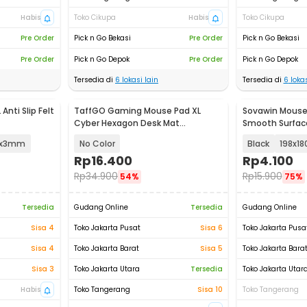
Habis
Toko Cikupa
Habis
Toko Cikupa
Pre Order
Pick n Go Bekasi
Pre Order
Pick n Go Bekasi
Pre Order
Pick n Go Depok
Pre Order
Pick n Go Depok
Tersedia di
6
lokasi lain
Tersedia di
6
lokas
Anti Slip Felt
TaffGO Gaming Mouse Pad XL
Sovawin Mouse 
Cyber Hexagon Desk Mat
Smooth Surface
800x300x2mm - RO53
0x3mm
No Color
Black
198x1
Rp
16.400
Rp
4.100
Rp
34.900
Rp
15.900
54%
75%
Tersedia
Gudang Online
Tersedia
Gudang Online
Sisa 4
Toko Jakarta Pusat
Sisa 6
Toko Jakarta Pusa
Sisa 4
Toko Jakarta Barat
Sisa 5
Toko Jakarta Bara
Sisa 3
Toko Jakarta Utara
Tersedia
Toko Jakarta Utar
Habis
Toko Tangerang
Sisa 10
Toko Tangerang