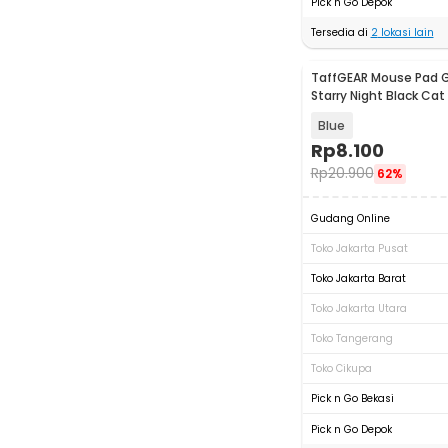
Pick n Go Depok
Tersedia di
2
lokasi lain
TaffGEAR Mouse Pad 
Starry Night Black Ca
300x250x3mm - RO80
Blue
Rp
8.100
Rp
20.900
62%
Gudang Online
Toko Jakarta Pusat
Toko Jakarta Barat
Toko Jakarta Utara
Toko Tangerang
Toko Cikupa
Pick n Go Bekasi
Pick n Go Depok