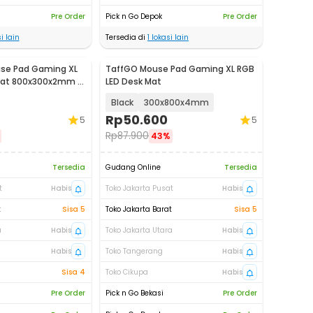
Pre Order
Pick n Go Depok
Pre Order
i lain
Tersedia di
1
lokasi lain
se Pad Gaming XL
TaffGO Mouse Pad Gaming XL RGB
 Mat 800x300x2mm -
LED Desk Mat
Black
300x800x4mm
Rp
50.600
5
5
Rp
87.900
43%
Tersedia
Gudang Online
Tersedia
t
Habis
Toko Jakarta Pusat
Habis
t
Sisa 5
Toko Jakarta Barat
Sisa 5
a
Habis
Toko Jakarta Utara
Habis
Habis
Toko Tangerang
Habis
Sisa 4
Toko Cikupa
Habis
Pre Order
Pick n Go Bekasi
Pre Order