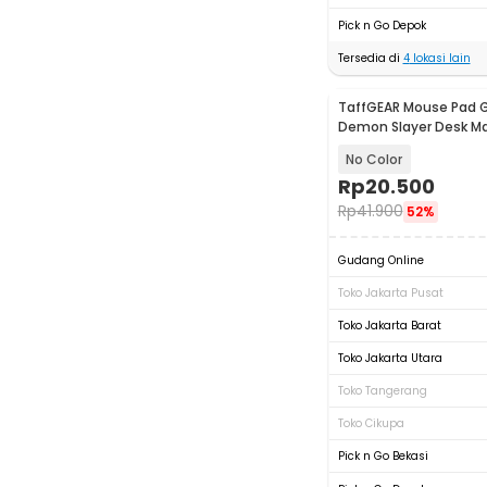
Pick n Go Depok
Tersedia di
4
lokasi lain
TaffGEAR Mouse Pad 
Demon Slayer Desk M
800x400x2mm - RO6
No Color
Rp
20.500
Rp
41.900
52%
Gudang Online
Toko Jakarta Pusat
Toko Jakarta Barat
Toko Jakarta Utara
Toko Tangerang
Toko Cikupa
Pick n Go Bekasi