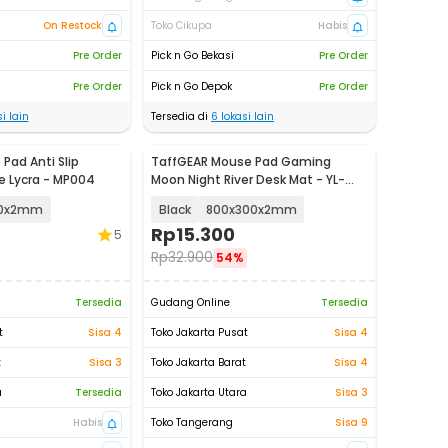
On Restock
Toko Cikupa
Habis
Pre Order
Pick n Go Bekasi
Pre Order
Pre Order
Pick n Go Depok
Pre Order
i lain
Tersedia di
6
lokasi lain
Pad Anti Slip
TaffGEAR Mouse Pad Gaming
 Lycra - MP004
Moon Night River Desk Mat - YL-
505
80x2mm
Black
800x300x2mm
Rp
15.300
5
Rp
32.900
54%
Tersedia
Gudang Online
Tersedia
t
Sisa 4
Toko Jakarta Pusat
Sisa 4
t
Sisa 3
Toko Jakarta Barat
Sisa 4
a
Tersedia
Toko Jakarta Utara
Sisa 3
Habis
Toko Tangerang
Sisa 9