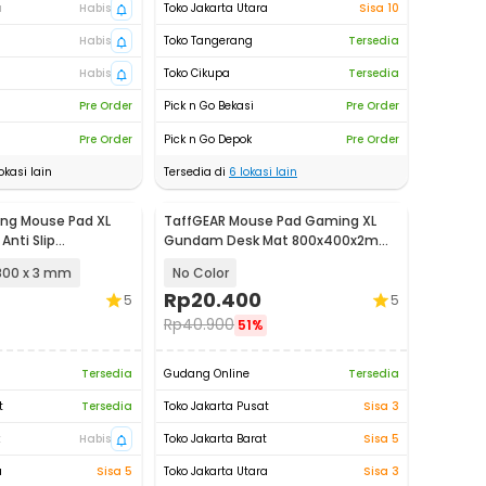
a
Habis
Toko Jakarta Utara
Sisa 10
Habis
Toko Tangerang
Tersedia
Habis
Toko Cikupa
Tersedia
Pre Order
Pick n Go Bekasi
Pre Order
Pre Order
Pick n Go Depok
Pre Order
okasi lain
Tersedia di
6
lokasi lain
ng Mouse Pad XL
TaffGEAR Mouse Pad Gaming XL
Anti Slip
Gundam Desk Mat 800x400x2mm
P001
- KA-629
800 x 3 mm
No Color
Rp
20.400
5
5
Rp
40.900
51%
Tersedia
Gudang Online
Tersedia
t
Tersedia
Toko Jakarta Pusat
Sisa 3
t
Habis
Toko Jakarta Barat
Sisa 5
a
Sisa 5
Toko Jakarta Utara
Sisa 3