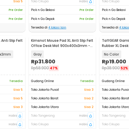
Sisa 5
Toko Cikupa
Habis
Toko Cikupa
Pre Order
Pick n Go Bekasi
Pre Order
Pick n Go Bekasi
Pre Order
Pick n Go Depok
Pre Order
Pick n Go Depok
Tersedia di
4
lokasi lain
Tersedia di
4
lokas
Anti Slip Felt
Kimsnot Mouse Pad XL Anti Slip Felt
TaffGEAR Gami
Office Desk Mat 900x400x3mm -
Rubber XL Des
KIM94
- RO64
0x3mm
Gray
No Color
Rp
31.800
Rp
19.000
Rp
58.900
Rp
38.900
47%
52%
Tersedia
Gudang Online
Tersedia
Gudang Online
Sisa 5
Toko Jakarta Pusat
Sisa 3
Toko Jakarta Pusa
Sisa 5
Toko Jakarta Barat
Sisa 2
Toko Jakarta Bara
Sisa 3
Toko Jakarta Utara
Sisa 2
Toko Jakarta Utar
Habis
Toko Tangerang
Habis
Toko Tangerang
Habis
Toko Cikupa
Habis
Toko Cikupa