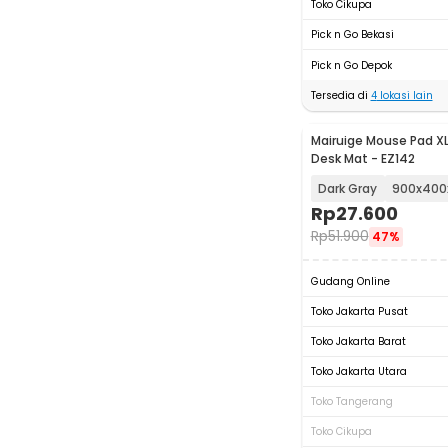
Toko Cikupa
Pick n Go Bekasi
Pick n Go Depok
Tersedia di
4
lokasi lain
Mairuige Mouse Pad XL 
Desk Mat - EZ142
Dark Gray
900x40
Rp
27.600
Rp
51.900
47%
Gudang Online
Toko Jakarta Pusat
Toko Jakarta Barat
Toko Jakarta Utara
Toko Tangerang
Toko Cikupa