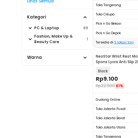
Lihat Semua
Toko Tangerang
Toko Cikupa
Kategori
Pick n Go Bekasi
PC & Laptop
99
Pick n Go Depok
Fashion, Make Up &
1
Beauty Care
Tersedia di
5
lokasi lain
NeoStar Wrist Rest Mo
Warna
Spons Lycra Anti Slip
- MP24
Black
Rp
9.100
Rp
22.900
61%
Gudang Online
Toko Jakarta Pusat
Toko Jakarta Barat
Toko Jakarta Utara
Toko Tangerang