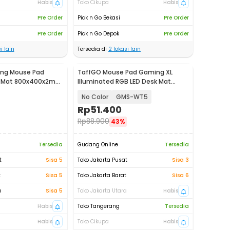
Habis
Toko Cikupa
Habis
Pre Order
Pick n Go Bekasi
Pre Order
Pre Order
Pick n Go Depok
Pre Order
i lain
Tersedia di
2
lokasi lain
ng Mouse Pad
TaffGO Mouse Pad Gaming XL
k Mat 800x400x2mm
Illuminated RGB LED Desk Mat
800x300x4mm
No Color
GMS-WT5
Rp
51.400
Rp
88.900
43%
Tersedia
Gudang Online
Tersedia
t
Sisa 5
Toko Jakarta Pusat
Sisa 3
t
Sisa 5
Toko Jakarta Barat
Sisa 6
a
Sisa 5
Toko Jakarta Utara
Habis
Habis
Toko Tangerang
Tersedia
Habis
Toko Cikupa
Habis