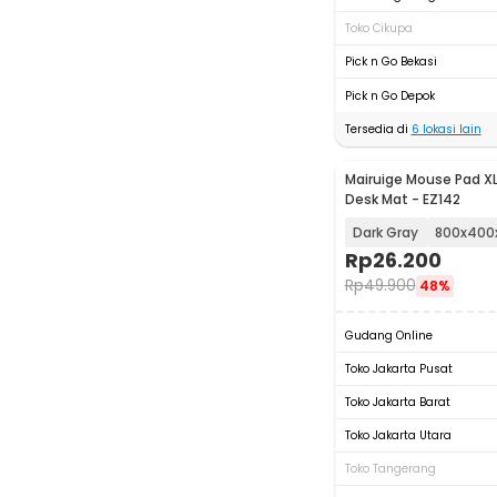
Toko Cikupa
Pick n Go Bekasi
Pick n Go Depok
Tersedia di
6
lokasi lain
Mairuige Mouse Pad XL 
Desk Mat - EZ142
Dark Gray
800x40
Rp
26.200
Rp
49.900
48%
Gudang Online
Toko Jakarta Pusat
Toko Jakarta Barat
Toko Jakarta Utara
Toko Tangerang