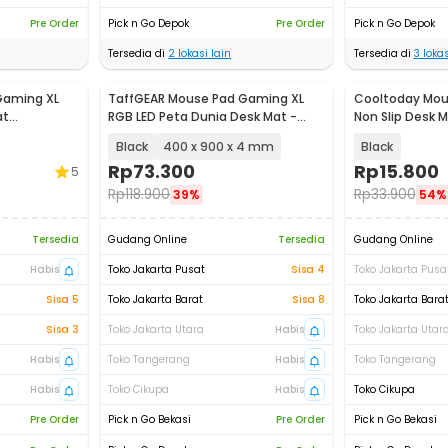
Pre Order
Pick n Go Depok
Pre Order
Pick n Go Depok
Tersedia di
2
lokasi lain
Tersedia di
3
lokas
Gaming XL
TaffGEAR Mouse Pad Gaming XL
Cooltoday Mou
at
RGB LED Peta Dunia Desk Mat -
Non Slip Desk
3
GMS-WT-5
LN001
Black
400 x 900 x 4 mm
Black
Rp
73.300
Rp
15.800
5
Rp
118.900
Rp
33.900
39%
54%
Tersedia
Gudang Online
Tersedia
Gudang Online
Habis
Toko Jakarta Pusat
Sisa 4
Toko Jakarta Pusa
Sisa 5
Toko Jakarta Barat
Sisa 8
Toko Jakarta Bara
Sisa 3
Toko Jakarta Utara
Habis
Toko Jakarta Utar
Habis
Toko Tangerang
Habis
Toko Tangerang
Habis
Toko Cikupa
Habis
Toko Cikupa
Pre Order
Pick n Go Bekasi
Pre Order
Pick n Go Bekasi