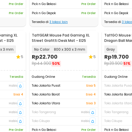
Pre Order
Pick n Go Bekasi
Pre Order
Pick n Go Bekasi
Pre Order
Pick n Go Depok
Pre Order
Pick n Go Depok
Tersedia di
3
lokasi lain
Tersedia di
3
lokas
Gaming XL
TaffGEAR Mouse Pad Gaming XL
TaffGO Mouse 
t - EI25
Street Grafitti Desk Mat - EI25
Dragon Ball Ma
800x400x2mm
 x 3 mm
No Color
800 x 300 x 3 mm
Gray
Rp
22.700
Rp
19.700
5
5
Rp
44.900
Rp
39.900
50%
51%
Tersedia
Gudang Online
Tersedia
Gudang Online
Habis
Toko Jakarta Pusat
Sisa 5
Toko Jakarta Pusa
Sisa 4
Toko Jakarta Barat
Sisa 4
Toko Jakarta Bara
Habis
Toko Jakarta Utara
Sisa 3
Toko Jakarta Utar
Habis
Toko Tangerang
Habis
Toko Tangerang
Habis
Toko Cikupa
Habis
Toko Cikupa
Pre Order
Pick n Go Bekasi
Pre Order
Pick n Go Bekasi