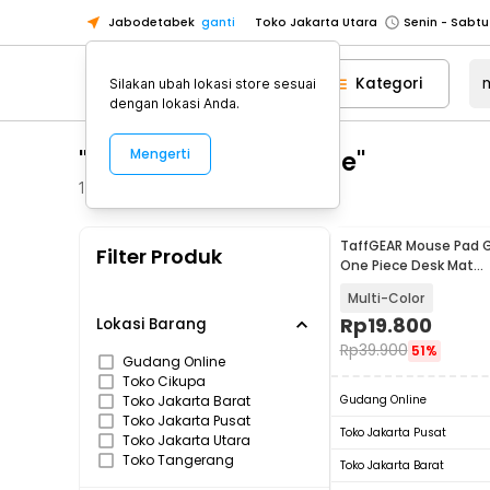
Jabodetabek
ganti
Toko Jakarta Utara
Toko Tangerang
Kategori
Silakan ubah lokasi store sesuai
Toko Cikupa
dengan lokasi Anda.
Pick n Go Jakarta Barat
Senin - J
"mousepad one piece"
Mengerti
Pick n Go Bekasi
Senin - Jumat (08
Pick n Go Depok
Senin - Jumat (08
100
Produk
Toko Jakarta Pusat
Senin - Sabtu
TaffGEAR Mouse Pad 
Filter Produk
Toko Jakarta Barat
Senin - Sabtu
One Piece Desk Mat
800x400x2mm - K-48
Toko Jakarta Utara
Multi-Color
Toko Tangerang
Rp
19.800
Lokasi Barang
Rp
39.900
51%
Toko Cikupa
Gudang Online
Toko Cikupa
Pick n Go Jakarta Barat
Senin - J
Toko Jakarta Barat
Gudang Online
Pick n Go Bekasi
Senin - Jumat (08
Toko Jakarta Pusat
Toko Jakarta Pusat
Toko Jakarta Utara
Pick n Go Depok
Senin - Jumat (08
Toko Tangerang
Toko Jakarta Barat