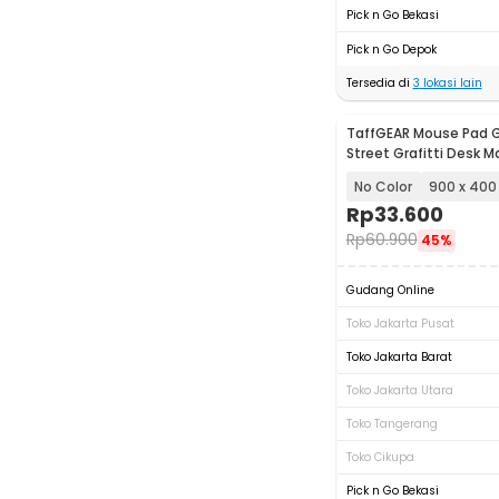
Pick n Go Bekasi
Pick n Go Depok
Tersedia di
3
lokasi lain
TaffGEAR Mouse Pad 
Street Grafitti Desk Ma
No Color
900 x 400
Rp
33.600
Rp
60.900
45%
Gudang Online
Toko Jakarta Pusat
Toko Jakarta Barat
Toko Jakarta Utara
Toko Tangerang
Toko Cikupa
Pick n Go Bekasi