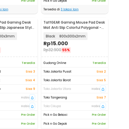
Pre Order
Pick n Go Depok
Pre Order
i lain
Tersedia di
3
lokasi lain
Pad Gaming Desk
TaffGEAR Gaming Mouse Pad Desk
Slip Japanese Style
Mat Anti Slip Colorful Polygonal -
LM-980
800x3mm
Black
800x300x2mm
Rp
15.000
Rp
32.900
55%
Tersedia
Gudang Online
Tersedia
t
Sisa 3
Toko Jakarta Pusat
Sisa 2
t
Sisa 4
Toko Jakarta Barat
Sisa 5
a
Sisa 9
Toko Jakarta Utara
Habis
Habis
Toko Tangerang
Sisa 7
Habis
Toko Cikupa
Habis
Pre Order
Pick n Go Bekasi
Pre Order
Pre Order
Pick n Go Depok
Pre Order