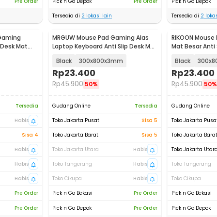
Pre Order
Pick n Go Depok
Pre Order
Pick n Go Depok
Tersedia di
2
lokasi lain
Tersedia di
2
lokas
Gaming
MRGUW Mouse Pad Gaming Alas
RIKOON Mouse 
t Desk Mat
Laptop Keyboard Anti Slip Desk Mat
Mat Besar Anti 
- YL-600
- YL-505
Black
300x800x3mm
Black
300x
Rp
23.400
Rp
23.400
Rp
45.900
Rp
45.900
50%
50%
Tersedia
Gudang Online
Tersedia
Gudang Online
Habis
Toko Jakarta Pusat
Sisa 5
Toko Jakarta Pusa
Sisa 4
Toko Jakarta Barat
Sisa 5
Toko Jakarta Bara
Habis
Toko Jakarta Utara
Habis
Toko Jakarta Utar
Habis
Toko Tangerang
Habis
Toko Tangerang
Habis
Toko Cikupa
Habis
Toko Cikupa
Pre Order
Pick n Go Bekasi
Pre Order
Pick n Go Bekasi
Pre Order
Pick n Go Depok
Pre Order
Pick n Go Depok