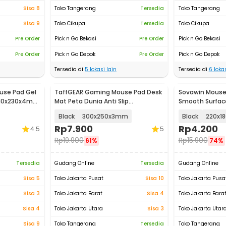
Sisa 8
Toko Tangerang
Tersedia
Toko Tangerang
Sisa 9
Toko Cikupa
Tersedia
Toko Cikupa
Pre Order
Pick n Go Bekasi
Pre Order
Pick n Go Bekasi
Pre Order
Pick n Go Depok
Pre Order
Pick n Go Depok
Tersedia di
5
lokasi lain
Tersedia di
6
lokas
use Pad Gel
TaffGEAR Gaming Mouse Pad Desk
Sovawin Mouse 
 210x230x4mm
Mat Peta Dunia Anti Slip
Smooth Surface
Waterproof - MP002
Black
300x250x3mm
Black
220x1
Rp
7.900
Rp
4.200
4.5
5
Rp
19.900
Rp
15.900
61%
74%
Tersedia
Gudang Online
Tersedia
Gudang Online
Sisa 5
Toko Jakarta Pusat
Sisa 10
Toko Jakarta Pusa
Sisa 3
Toko Jakarta Barat
Sisa 4
Toko Jakarta Bara
Sisa 4
Toko Jakarta Utara
Sisa 3
Toko Jakarta Utar
Sisa 9
Toko Tangerang
Tersedia
Toko Tangerang