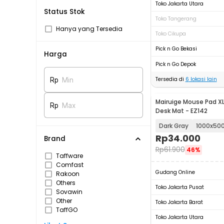
Toko Jakarta Utara
Status Stok
Toko Tangerang
Hanya yang Tersedia
Toko Cikupa
Pick n Go Bekasi
Harga
Pick n Go Depok
Tersedia di
6
lokasi lain
Rp
Min
Mairuige Mouse Pad XL 
Rp
Max
Desk Mat - EZ142
Dark Gray
1000x5
Rp
34.000
Brand
Rp
61.900
46%
Taffware
Comfast
Gudang Online
Rakoon
Others
Toko Jakarta Pusat
Sovawin
Other
Toko Jakarta Barat
TaffGO
Toko Jakarta Utara