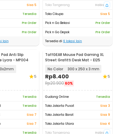
Sisa 5
Toko Tangerang
Habis
Tersedia
Toko Cikupa
Sisa 5
Pre Order
Pick n Go Bekasi
Pre Order
Pre Order
Pick n Go Depok
Pre Order
i lain
Tersedia di
6
lokasi lain
Pad Anti Slip
TaffGEAR Mouse Pad Gaming XL
 Lycra - MP004
Street Grafitti Desk Mat - EI25
80x2mm
No Color
300 x 250 x 3 mm
Rp
8.400
5
5
Rp
20.900
60%
Tersedia
Gudang Online
Tersedia
t
Tersedia
Toko Jakarta Pusat
Sisa 3
t
Sisa 7
Toko Jakarta Barat
Sisa 9
a
Sisa 7
Toko Jakarta Utara
Sisa 4
Tersedia
Toko Tangerang
Habis