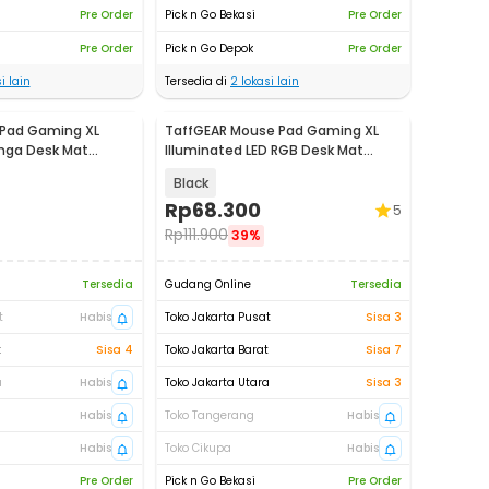
Pre Order
Pick n Go Bekasi
Pre Order
Pre Order
Pick n Go Depok
Pre Order
i lain
Tersedia di
2
lokasi lain
Pad Gaming XL
TaffGEAR Mouse Pad Gaming XL
nga Desk Mat
Illuminated LED RGB Desk Mat
 - WXDBZ
900x400x4mm - GMS-WT5
Black
Rp
68.300
5
Rp
111.900
39%
Tersedia
Gudang Online
Tersedia
t
Habis
Toko Jakarta Pusat
Sisa 3
t
Sisa 4
Toko Jakarta Barat
Sisa 7
a
Habis
Toko Jakarta Utara
Sisa 3
Habis
Toko Tangerang
Habis
Habis
Toko Cikupa
Habis
Pre Order
Pick n Go Bekasi
Pre Order