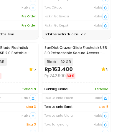
Habis
Toko Cikupa
Habis
Pre Order
Pick n Go Bekasi
Habis
Pre Order
Pick n Go Depok
Habis
okasi lain
Tidak tersedia di lokasi lain
Blade Flashdisk
SanDisk Cruzer Glide Flashdisk USB
B 2.0 Portable -
3.0 Retractable Secure Access -
SDCZ600
 GB
Black
32 GB
Rp
163.400
5
5
Rp
242.900
%
33%
Tersedia
Gudang Online
Tersedia
t
Habis
Toko Jakarta Pusat
Habis
t
Sisa 3
Toko Jakarta Barat
Sisa 5
a
Habis
Toko Jakarta Utara
Habis
Sisa 3
Toko Tangerang
Habis