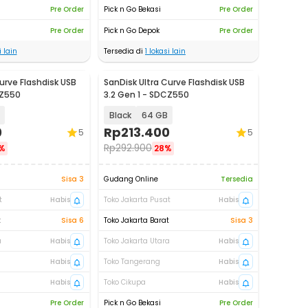
Pre Order
Pick n Go Bekasi
Pre Order
Pre Order
Pick n Go Depok
Pre Order
 lain
Tersedia di
1
lokasi lain
urve Flashdisk USB
SanDisk Ultra Curve Flashdisk USB
CZ550
3.2 Gen 1 - SDCZ550
Black
64 GB
0
Rp
213.400
5
5
Rp
292.900
%
28%
Sisa 3
Gudang Online
Tersedia
t
Habis
Toko Jakarta Pusat
Habis
t
Sisa 6
Toko Jakarta Barat
Sisa 3
a
Habis
Toko Jakarta Utara
Habis
Habis
Toko Tangerang
Habis
Habis
Toko Cikupa
Habis
Pre Order
Pick n Go Bekasi
Pre Order