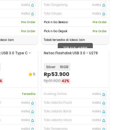
Habis
Toko Tangerang
Habis
Habis
Toko Cikupa
Habis
Pre Order
Pick n Go Bekasi
Pre Order
Pre Order
Pick n Go Depok
Pre Order
okasi lain
Tidak tersedia di lokasi lain
TERJUAL HABIS
 USB 3.0 Type C -
Netac Flashdisk USB 3.0 - U278
Silver
16GB
0
Rp
53.900
5
Rp
91.900
%
42%
Tersedia
Gudang Online
Habis
t
Habis
Toko Jakarta Pusat
Habis
t
Habis
Toko Jakarta Barat
Habis
a
Habis
Toko Jakarta Utara
Habis
Habis
Toko Tangerang
Habis