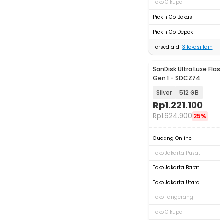
Toko Cikupa
Pick n Go Bekasi
Pick n Go Depok
Tersedia di
3
lokasi lain
SanDisk Ultra Luxe Flas
Gen 1 - SDCZ74
Silver
512 GB
Rp
1.221.100
Rp
1.624.900
25%
Gudang Online
Toko Jakarta Pusat
Toko Jakarta Barat
Toko Jakarta Utara
Toko Tangerang
Toko Cikupa