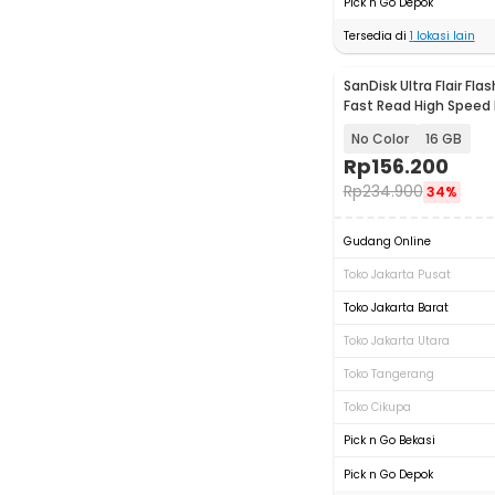
Pick n Go Depok
Tersedia di
1
lokasi lain
SanDisk Ultra Flair Fla
Fast Read High Speed
- SDCZ73
No Color
16 GB
Rp
156.200
Rp
234.900
34%
Gudang Online
Toko Jakarta Pusat
Toko Jakarta Barat
Toko Jakarta Utara
Toko Tangerang
Toko Cikupa
Pick n Go Bekasi
Pick n Go Depok