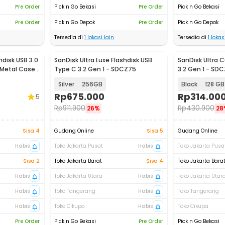
Pre Order
Pick n Go Bekasi
Pre Order
Pick n Go Bekasi
Pre Order
Pick n Go Depok
Pre Order
Pick n Go Depok
Tersedia di
1
lokasi lain
Tersedia di
1
lokasi
shdisk USB 3.0
SanDisk Ultra Luxe Flashdisk USB
SanDisk Ultra C
 Metal Case
Type C 3.2 Gen 1 - SDCZ75
3.2 Gen 1 - SD
Silver
256GB
Black
128 GB
Rp
675.000
Rp
314.00
5
Rp
911.900
Rp
430.900
26%
28
Sisa 4
Gudang Online
Sisa 5
Gudang Online
Habis
Toko Jakarta Pusat
Habis
Toko Jakarta Pusa
Sisa 2
Toko Jakarta Barat
Sisa 4
Toko Jakarta Bara
Habis
Toko Jakarta Utara
Habis
Toko Jakarta Utar
Habis
Toko Tangerang
Habis
Toko Tangerang
Habis
Toko Cikupa
Habis
Toko Cikupa
Pre Order
Pick n Go Bekasi
Pre Order
Pick n Go Bekasi