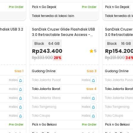
Pre Order
Pick n Go Depok
Pre Order
Pick n Go Depok
Tidak tersedia di lokasi lain
Tidak tersedia di l
hdisk USB 3.2
SanDisk Cruzer Glide Flashdisk USB
SanDisk Cruzer 
3.0 Retractable Secure Access -
3.0 Retractabl
SDCZ600
SDCZ600
Black
64 GB
Black
16 GB
Rp
243.400
Rp
154.20
5
Rp
333.900
Rp
231.900
28%
34
Sisa 1
Gudang Online
Sisa 3
Gudang Online
Habis
Toko Jakarta Pusat
Habis
Toko Jakarta Pusa
Habis
Toko Jakarta Barat
Sisa 4
Toko Jakarta Bara
Habis
Toko Jakarta Utara
Habis
Toko Jakarta Utar
Habis
Toko Tangerang
Habis
Toko Tangerang
Habis
Toko Cikupa
Habis
Toko Cikupa
Pre Order
Pick n Go Bekasi
Pre Order
Pick n Go Bekasi