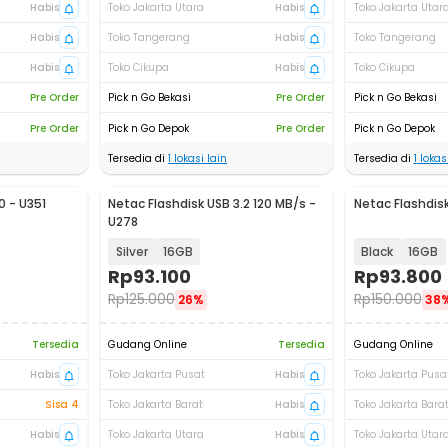
Habis
Toko Jakarta Utara
Habis
Toko Jakarta Utar
Habis
Toko Tangerang
Habis
Toko Tangerang
Habis
Toko Cikupa
Habis
Toko Cikupa
Pre Order
Pick n Go Bekasi
Pre Order
Pick n Go Bekasi
Pre Order
Pick n Go Depok
Pre Order
Pick n Go Depok
Tersedia di
1
lokasi lain
Tersedia di
1
lokasi
0 - U351
Netac Flashdisk USB 3.2 120 MB/s -
Netac Flashdisk
Baru
U278
Silver
16GB
Black
16GB
Rp
93.100
Rp
93.800
Rp
125.000
Rp
150.000
26%
38
Tersedia
Gudang Online
Tersedia
Gudang Online
Habis
Toko Jakarta Pusat
Habis
Toko Jakarta Pusa
Sisa 4
Toko Jakarta Barat
Habis
Toko Jakarta Bara
Habis
Toko Jakarta Utara
Habis
Toko Jakarta Utar