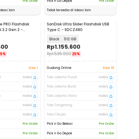
Pre Order
Pick n Go Depok
Pre Order
okasi lain
Tidak tersedia di lokasi lain
e PRO Flashdisk
SanDisk Ultra Slider Flashdisk USB
 3.2 Gen 2 -
Type C - SDCZ480
Black
512 GB
800
Rp
1.155.600
Rp
1.536.900
25%
25%
Sisa 1
Gudang Online
Sisa 10
t
Habis
Toko Jakarta Pusat
Habis
t
Habis
Toko Jakarta Barat
Habis
a
Habis
Toko Jakarta Utara
Habis
Habis
Toko Tangerang
Habis
Habis
Toko Cikupa
Habis
Pre Order
Pick n Go Bekasi
Pre Order
Pre Order
Pick n Go Depok
Pre Order