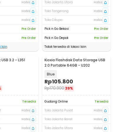
a
Habis
Toko Jakarta Utara
Habis
Habis
Toko Tangerang
Habis
Habis
Toko Cikupa
Habis
Pre Order
Pick n Go Bekasi
Pre Order
Pre Order
Pick n Go Depok
Pre Order
 lain
Tidak tersedia di lokasi lain
 USB 3.2 - L351
Kioxia Flashdisk Data Storage USB
2.0 Portable 64GB - U202
Blue
Rp
105.800
Rp
170.900
%
39%
Tersedia
Gudang Online
Tersedia
t
Habis
Toko Jakarta Pusat
Habis
t
Habis
Toko Jakarta Barat
Habis
a
Habis
Toko Jakarta Utara
Habis