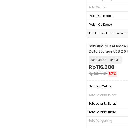
Toko Cikupa
Pick n Go Bekasi
Pick n Go Depok
Tidak tersedia di lokasi lai
SanDisk Cruzer Blade 
Data Storage USB 2.0 
SDCZ50
No Color
16 GB
Rp
116.300
Rp
183.900
37%
Gudang Online
Toko Jakarta Pusat
Toko Jakarta Barat
Toko Jakarta Utara
Toko Tangerang