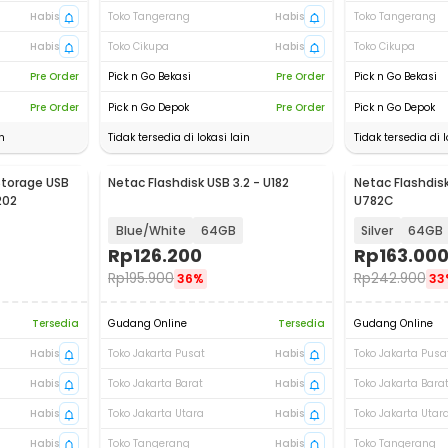
Habis
Toko Tangerang
Habis
Toko Tangerang
Habis
Toko Cikupa
Habis
Toko Cikupa
Pre Order
Pick n Go Bekasi
Pre Order
Pick n Go Bekasi
Pre Order
Pick n Go Depok
Pre Order
Pick n Go Depok
n
Tidak tersedia di lokasi lain
Tidak tersedia di l
Storage USB
Netac Flashdisk USB 3.2 - U182
Netac Flashdisk
202
U782C
Blue/White
64GB
Silver
64GB
Rp
126.200
Rp
163.00
Rp
195.900
Rp
242.900
36%
33
Tersedia
Gudang Online
Tersedia
Gudang Online
Habis
Toko Jakarta Pusat
Habis
Toko Jakarta Pusa
Habis
Toko Jakarta Barat
Habis
Toko Jakarta Bara
Habis
Toko Jakarta Utara
Habis
Toko Jakarta Utar
Habis
Toko Tangerang
Habis
Toko Tangerang