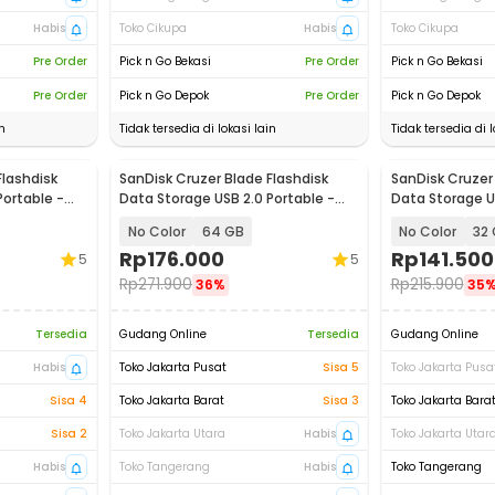
Habis
Toko Cikupa
Habis
Toko Cikupa
Pre Order
Pick n Go Bekasi
Pre Order
Pick n Go Bekasi
Pre Order
Pick n Go Depok
Pre Order
Pick n Go Depok
n
Tidak tersedia di lokasi lain
Tidak tersedia di l
Flashdisk
SanDisk Cruzer Blade Flashdisk
SanDisk Cruzer 
Portable -
Data Storage USB 2.0 Portable -
Data Storage US
SDCZ50
SDCZ50
No Color
64 GB
No Color
32
Rp
176.000
Rp
141.500
5
5
Rp
271.900
Rp
215.900
36%
35
Tersedia
Gudang Online
Tersedia
Gudang Online
Habis
Toko Jakarta Pusat
Sisa 5
Toko Jakarta Pusa
Sisa 4
Toko Jakarta Barat
Sisa 3
Toko Jakarta Bara
Sisa 2
Toko Jakarta Utara
Habis
Toko Jakarta Utar
Habis
Toko Tangerang
Habis
Toko Tangerang