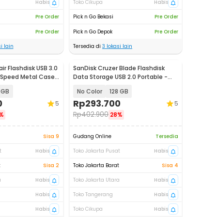
Habis
Toko Cikupa
Habis
Pre Order
Pick n Go Bekasi
Pre Order
Pre Order
Pick n Go Depok
Pre Order
i lain
Tersedia di
3
lokasi lain
air Flashdisk USB 3.0
SanDisk Cruzer Blade Flashdisk
 Speed Metal Case
Data Storage USB 2.0 Portable -
SDCZ50
 GB
No Color
128 GB
0
Rp
293.700
5
5
Rp
402.900
%
28%
Sisa 9
Gudang Online
Tersedia
t
Habis
Toko Jakarta Pusat
Habis
t
Sisa 2
Toko Jakarta Barat
Sisa 4
a
Habis
Toko Jakarta Utara
Habis
Habis
Toko Tangerang
Habis
Habis
Toko Cikupa
Habis