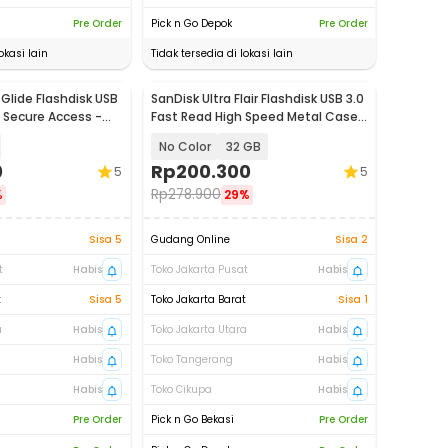
Pre Order
Pick n Go Depok
Pre Order
okasi lain
Tidak tersedia di lokasi lain
Glide Flashdisk USB
SanDisk Ultra Flair Flashdisk USB 3.0
e Secure Access -
Fast Read High Speed Metal Case
- SDCZ73
No Color
32 GB
0
Rp
200.300
5
5
Rp
278.900
%
29%
Sisa 5
Gudang Online
Sisa 2
t
Habis
Toko Jakarta Pusat
Habis
t
Sisa 5
Toko Jakarta Barat
Sisa 1
a
Habis
Toko Jakarta Utara
Habis
Habis
Toko Tangerang
Habis
Habis
Toko Cikupa
Habis
Pre Order
Pick n Go Bekasi
Pre Order