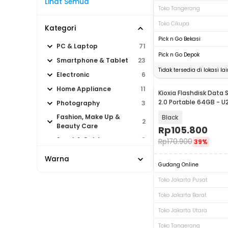
Lihat Semua
Toko Tangerang
Toko Cikupa
Kategori
Pick n Go Bekasi
PC & Laptop
71
Pick n Go Depok
Smartphone & Tablet
23
Tidak tersedia di lokasi lai
Electronic
6
Home Appliance
11
Kioxia Flashdisk Data 
2.0 Portable 64GB - U
Photography
3
Fashion, Make Up &
Black
2
Beauty Care
Rp
105.800
Sport & Outdoor
9
Rp
170.900
39%
Warna
Gudang Online
Toko Jakarta Pusat
Toko Jakarta Barat
Toko Jakarta Utara
Toko Tangerang