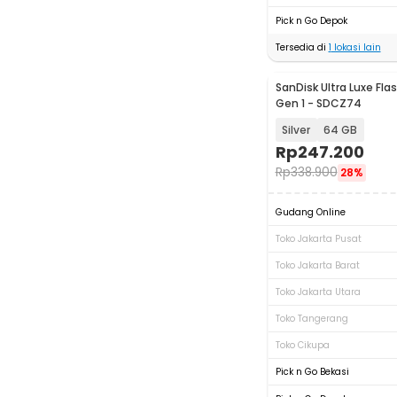
Pick n Go Depok
Tersedia di
1
lokasi lain
SanDisk Ultra Luxe Flas
Gen 1 - SDCZ74
Silver
64 GB
Rp
247.200
Rp
338.900
28%
Gudang Online
Toko Jakarta Pusat
Toko Jakarta Barat
Toko Jakarta Utara
Toko Tangerang
Toko Cikupa
Pick n Go Bekasi