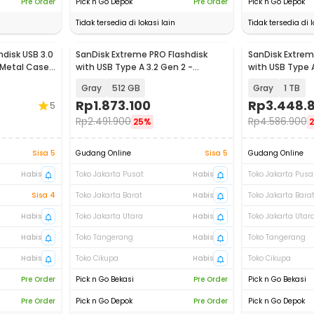
Pre Order
Pick n Go Depok
Pre Order
Pick n Go Depok
Tidak tersedia di lokasi lain
Tidak tersedia di l
shdisk USB 3.0
SanDisk Extreme PRO Flashdisk
SanDisk Extrem
 Metal Case
with USB Type A 3.2 Gen 2 -
with USB Type A
SDCZ820
SDCZ820
Gray
512 GB
Gray
1 TB
Rp
1.873.100
Rp
3.448.
5
Rp
2.491.900
Rp
4.586.900
25%
Sisa 5
Gudang Online
Sisa 5
Gudang Online
Habis
Toko Jakarta Pusat
Habis
Toko Jakarta Pusa
Sisa 4
Toko Jakarta Barat
Habis
Toko Jakarta Bara
Habis
Toko Jakarta Utara
Habis
Toko Jakarta Utar
Habis
Toko Tangerang
Habis
Toko Tangerang
Habis
Toko Cikupa
Habis
Toko Cikupa
Pre Order
Pick n Go Bekasi
Pre Order
Pick n Go Bekasi
Pre Order
Pick n Go Depok
Pre Order
Pick n Go Depok