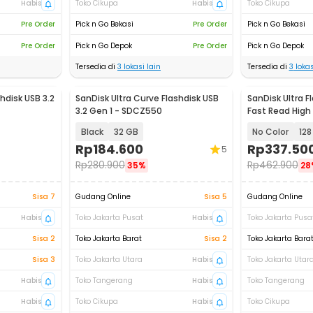
Habis
Toko Cikupa
Habis
Toko Cikupa
Pre Order
Pick n Go Bekasi
Pre Order
Pick n Go Bekasi
Pre Order
Pick n Go Depok
Pre Order
Pick n Go Depok
Tersedia di
3
lokasi lain
Tersedia di
3
lokas
hdisk USB 3.2
SanDisk Ultra Curve Flashdisk USB
SanDisk Ultra Fl
3.2 Gen 1 - SDCZ550
Fast Read High
- SDCZ73
Black
32 GB
No Color
128
Rp
184.600
Rp
337.50
5
Rp
280.900
Rp
462.900
35%
28
Sisa 7
Gudang Online
Sisa 5
Gudang Online
Habis
Toko Jakarta Pusat
Habis
Toko Jakarta Pusa
Sisa 2
Toko Jakarta Barat
Sisa 2
Toko Jakarta Bara
Sisa 3
Toko Jakarta Utara
Habis
Toko Jakarta Utar
Habis
Toko Tangerang
Habis
Toko Tangerang
Habis
Toko Cikupa
Habis
Toko Cikupa