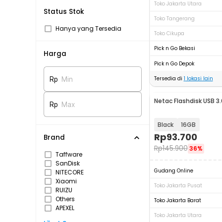
Toko Jakarta Utara
Status Stok
Toko Tangerang
Hanya yang Tersedia
Toko Cikupa
Pick n Go Bekasi
Harga
Pick n Go Depok
Tersedia di
1
lokasi lain
Rp
Min
Netac Flashdisk USB 3.
Rp
Max
Black
16GB
Rp
93.700
Brand
Rp
145.900
36%
Taffware
SanDisk
Gudang Online
NITECORE
Xiaomi
Toko Jakarta Pusat
RUIZU
Others
Toko Jakarta Barat
APEXEL
Toko Jakarta Utara