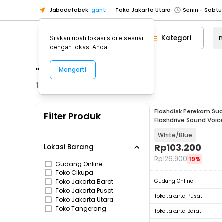
Jabodetabek
ganti
Toko Jakarta Utara
Toko Tangerang
Kategori
Silakan ubah lokasi store sesuai
Toko Cikupa
dengan lokasi Anda.
Pick n Go Jakarta Barat
Senin - J
"multi flashdisk"
Mengerti
Pick n Go Bekasi
Senin - Jumat (08
Pick n Go Depok
Senin - Jumat (08
119
Produk
Toko Jakarta Pusat
Senin - Sabtu
Flashdisk Perekam Sua
Filter Produk
Toko Jakarta Barat
Senin - Sabtu
Flashdrive Sound Voic
8GB
Toko Jakarta Utara
White/Blue
Toko Tangerang
Rp
103.200
Lokasi Barang
Rp
126.900
19%
Toko Cikupa
Gudang Online
Toko Cikupa
Pick n Go Jakarta Barat
Senin - J
Toko Jakarta Barat
Gudang Online
Pick n Go Bekasi
Senin - Jumat (08
Toko Jakarta Pusat
Toko Jakarta Pusat
Toko Jakarta Utara
Pick n Go Depok
Senin - Jumat (08
Toko Tangerang
Toko Jakarta Barat