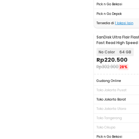
Pick n Go Bekasi
Pick n Go Depok
Tersedia di
1
lokasi lain
SanDisk Ultra Flair Fla
Fast Read High Speed
- SDCZ73
No Color
64 GB
Rp
220.500
Rp
302.900
28%
Gudang Online
Toko Jakarta Pusat
Toko Jakarta Barat
Toko Jakarta Utara
Toko Tangerang
Toko Cikupa
Pick n Go Bekasi