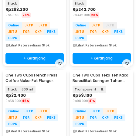
for Nespresso - HS-8439
Stainless - KF-15
Black
Black
Rp
293.200
Rp
242.700
Rp
401.900
28%
Rp
332.900
28%
Online
JKTP
JKTB
Online
JKTP
JKTB
JKTU
TGR
CKP
PBKS
JKTU
TGR
CKP
PBKS
PDPK
PDPK
Lihat Ketersediaan Stok
Lihat Ketersediaan Stok
+ Keranjang
+ Keranjang
One Two Cups French Press
One Two Cups Teko Teh Kaca
Coffee Maker Pot Plunger
Borosilikat Saringan Tahan
Borosilicate Glass - FN35
Panas Teapot - 8CV101
Black
600 ml
Transparent
1L
Rp
32.400
Rp
59.100
Rp
58.900
45%
Rp
98.900
41%
Online
JKTP
JKTB
Online
JKTP
JKTB
JKTU
TGR
CKP
PBKS
JKTU
TGR
CKP
PBKS
PDPK
PDPK
Lihat Ketersediaan Stok
Lihat Ketersediaan Stok