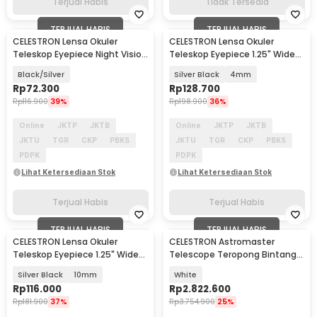
Terjual Habis
Tidak Tersedia
TERJUAL HABIS
TERJUAL HABIS
CELESTRON Lensa Okuler
CELESTRON Lensa Okuler
Teleskop Eyepiece Night Vision
Teleskop Eyepiece 1.25" Wide
10mm
Angle 62 Degree - GG2113A
Black/Silver
Silver Black
4mm
Rp
72.300
Rp
128.700
Rp
116.900
39%
Rp
198.900
36%
Online
JKTP
JKTB
Online
JKTP
JKTB
JKTU
TGR
CKP
PBKS
JKTU
TGR
CKP
PBKS
PDPK
PDPK
Lihat Ketersediaan Stok
Lihat Ketersediaan Stok
Terjual Habis
Terjual Habis
TERJUAL HABIS
TERJUAL HABIS
CELESTRON Lensa Okuler
CELESTRON Astromaster
Teleskop Eyepiece 1.25" Wide
Telescope Teropong Bintang
Angle 62 Degree - GG2113A
Astronomical - 130EQ
Silver Black
10mm
White
Rp
116.000
Rp
2.822.600
Rp
181.900
37%
Rp
3.754.900
25%