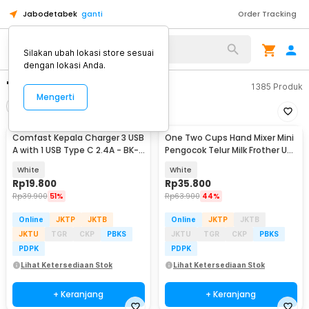
Jabodetabek
ganti
Order Tracking
Silakan ubah lokasi store sesuai
dengan lokasi Anda.
"oth lighting to type c"
1385
Produk
Mengerti
Filter
Urutkan
Comfast Kepala Charger 3 USB
One Two Cups Hand Mixer Mini
A with 1 USB Type C 2.4A - BK-
Pengocok Telur Milk Frother USB
391
Type C - HMW10
White
White
Rp
19.800
Rp
35.800
Rp
39.900
51%
Rp
63.900
44%
Online
JKTP
JKTB
Online
JKTP
JKTB
JKTU
TGR
CKP
PBKS
JKTU
TGR
CKP
PBKS
PDPK
PDPK
Lihat Ketersediaan Stok
Lihat Ketersediaan Stok
+ Keranjang
+ Keranjang