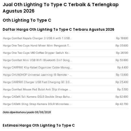
Jual Oth Lighting To Type C Terbaik & Terlengkap
Agustus 2026
Oth Lighting To Type C
Daftar Harga Oth Lighting To Type C Terbaru Agustus 2026
Harga Comfast Kepala Charger 3 USB A with 1 USB Type C 2.4A - BK-391 - White
Rp
19.800
Harga One Two Cups Hand Mixer Mini Pengocok Telur Milk Frother USB Type C - HMW10 - White
Rp
35.800
Harga One Two Cups V60 Coffee Dripper Seduh Kopi Manual Gelas Kaca 1-2 Cup 2 - VD-02
Rp
26.100
Harga Comfast Mini USB WiFi Bluetooth 2in1 Dongle Dual Band 802.11AC 600Mbps - K605 - Black
Rp
53.600
Harga CARPRIE Klip Kabel Organizer Cable Management Clip 10 PCS - XK001 - Red
Rp
4.400
Harga CHUNGHOP Universal Learning IR Remote - L336 - Black
Rp
13.800
Harga CARPRIE Charger USB Fast Charging QC 3.0 2 Port 3A - TE-820 - Black
Rp
25.400
Harga Comfast Mouse Pad Bulat Anti Slip Vintage Bohemian Round 200x200x3mm Blue Moroccan Floral
Rp
5.500
Harga CADeN Tali Kamera DSLR Double Strap Bahu Profesional Dual Camera - K002 - Black
Rp
82.600
Harga CADeN Sling Strap Kamera DSLR Mirrorless Quick Release Padded - SL-BK-3 - Black
Rp
42.700
Data diperbaharui pada 08/08/2026
Estimasi Harga Oth Lighting To Type C