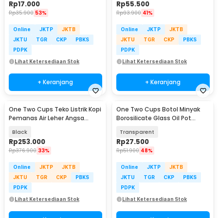
Rp
17.000
Rp
55.500
Rp
35.900
53%
Rp
93.900
41%
Online
JKTP
JKTB
Online
JKTP
JKTB
JKTU
TGR
CKP
PBKS
JKTU
TGR
CKP
PBKS
PDPK
PDPK
Lihat Ketersediaan Stok
Lihat Ketersediaan Stok
+ Keranjang
+ Keranjang
One Two Cups Teko Listrik Kopi
One Two Cups Botol Minyak
Pemanas Air Leher Angsa
Borosilicate Glass Oil Pot
1000W 1L - HR-462
900ml - S2079
Black
Transparent
Rp
253.000
Rp
27.500
Rp
376.900
33%
Rp
51.900
48%
Online
JKTP
JKTB
Online
JKTP
JKTB
JKTU
TGR
CKP
PBKS
JKTU
TGR
CKP
PBKS
PDPK
PDPK
Lihat Ketersediaan Stok
Lihat Ketersediaan Stok