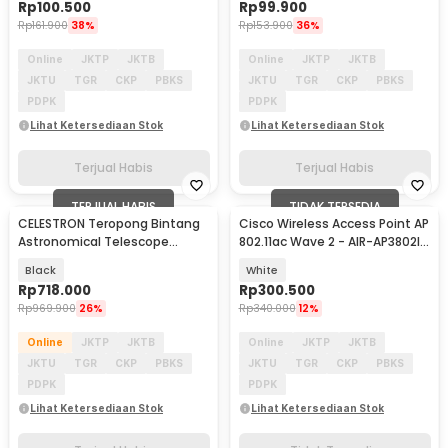
Rp
100.500
Rp
99.900
Rp
161.900
38%
Rp
153.900
36%
Online
JKTP
JKTB
Online
JKTP
JKTB
JKTU
TGR
CKP
PBKS
JKTU
TGR
CKP
PBKS
PDPK
PDPK
Lihat Ketersediaan Stok
Lihat Ketersediaan Stok
Terjual Habis
Terjual Habis
TERJUAL HABIS
TIDAK TERSEDIA
CELESTRON Teropong Bintang
Cisco Wireless Access Point AP
Astronomical Telescope
802.11ac Wave 2 - AIR-AP3802I-
600/50mm - 50AZ
H-K9
Black
White
Rp
718.000
Rp
300.500
Rp
969.900
26%
Rp
340.000
12%
Online
JKTP
JKTB
Online
JKTP
JKTB
JKTU
TGR
CKP
PBKS
JKTU
TGR
CKP
PBKS
PDPK
PDPK
Lihat Ketersediaan Stok
Lihat Ketersediaan Stok