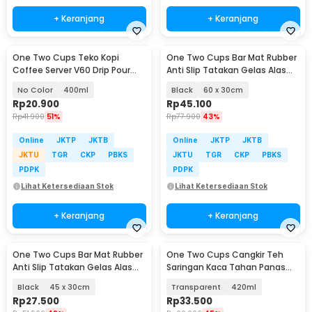
+ Keranjang
+ Keranjang
One Two Cups Teko Kopi
One Two Cups Bar Mat Rubber
Coffee Server V60 Drip Pour
Anti Slip Tatakan Gelas Alas
Borosilicate Glass - AI101
Meja Barista - TY3
No Color
400ml
Black
60 x 30cm
Rp
20.900
Rp
45.100
Rp
41.900
51%
Rp
77.900
43%
Online
JKTP
JKTB
Online
JKTP
JKTB
JKTU
TGR
CKP
PBKS
JKTU
TGR
CKP
PBKS
PDPK
PDPK
Lihat Ketersediaan Stok
Lihat Ketersediaan Stok
+ Keranjang
+ Keranjang
One Two Cups Bar Mat Rubber
One Two Cups Cangkir Teh
Anti Slip Tatakan Gelas Alas
Saringan Kaca Tahan Panas
Meja Barista - TY3
Infuser Mug - C225
Black
45 x 30cm
Transparent
420ml
Rp
27.500
Rp
33.500