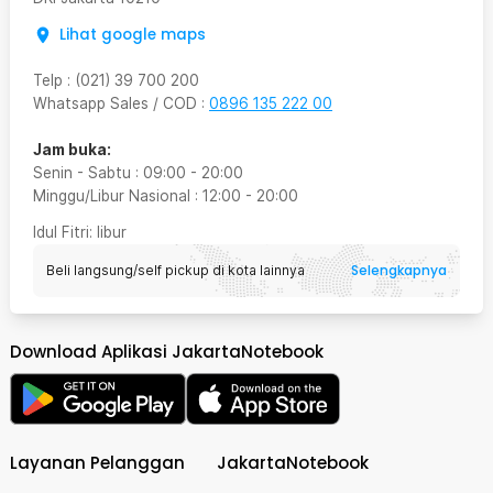
Lihat google maps
Telp
:
(021) 39 700 200
Whatsapp Sales / COD
:
0896 135 222 00
Jam buka:
Senin - Sabtu
:
09:00
-
20:00
Minggu/Libur Nasional
:
12:00
-
20:00
Idul Fitri
: libur
Selengkapnya
Beli langsung/self pickup di kota lainnya
Download Aplikasi JakartaNotebook
Layanan Pelanggan
JakartaNotebook