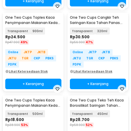
+ Keranjang
+ Keranjang
One Two Cups Toples Kaca
One Two Cups Cangkir Teh
Penyimpanan Makanan Kedap
Saringan Kaca Tahan Panas
Udara Glass Jar - GH1270
Infuser Mug - C225
Transparent
900ml
Transparent
320ml
Rp
24.500
Rp
30.500
Rp
47.900
49%
Rp
56.900
47%
Online
JKTP
JKTB
Online
JKTP
JKTB
JKTU
TGR
CKP
PBKS
JKTU
TGR
CKP
PBKS
PDPK
PDPK
Lihat Ketersediaan Stok
Lihat Ketersediaan Stok
+ Keranjang
+ Keranjang
One Two Cups Toples Kaca
One Two Cups Teko Teh Kaca
Penyimpanan Makanan Kedap
Borosilikat Saringan Tahan
Udara Storage Jar - HC1019
Panas Teapot - TP-760
Transparent
500ml
Transparent
450ml
Rp
18.600
Rp
28.700
Rp
38.900
53%
Rp
58.900
52%