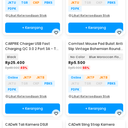
JKTU
TGR
CKP
PBKS
JKTU
TGR
CKP
PBKS
PDPK
PDPK
Lihat Ketersediaan Stok
Lihat Ketersediaan Stok
+ Keranjang
+ Keranjang
CARPRIE Charger USB Fast
Comfast Mouse Pad Bulat Anti
Charging QC 3.0 2 Port 3A - TE-
Slip Vintage Bohemian Round
820
200x200x3mm
Black
No Color
Blue Moroccan Floral
Rp
25.400
Rp
5.500
Rp
48.900
49%
Rp
15.900
66%
Online
JKTP
JKTB
Online
JKTP
JKTB
JKTU
TGR
CKP
PBKS
JKTU
TGR
CKP
PBKS
PDPK
PDPK
Lihat Ketersediaan Stok
Lihat Ketersediaan Stok
+ Keranjang
+ Keranjang
CADeN Tali Kamera DSLR
CADeN Sling Strap Kamera