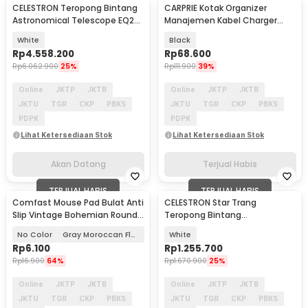
CELESTRON Teropong Bintang
CARPRIE Kotak Organizer
Akan Datang
Astronomical Telescope EQ2
Manajemen Kabel Charger
Mount 910/90mm - Deluxe
Kayu - FT-100
White
Black
90EQ
Rp
4.558.200
Rp
68.600
Rp
6.062.900
25%
Rp
111.900
39%
Online
JKTP
JKTB
Online
JKTP
JKTB
JKTU
TGR
CKP
PBKS
JKTU
TGR
CKP
PBKS
PDPK
PDPK
Lihat Ketersediaan Stok
Lihat Ketersediaan Stok
Akan Datang
Terjual Habis
TERJUAL HABIS
TERJUAL HABIS
Comfast Mouse Pad Bulat Anti
CELESTRON Star Trang
Slip Vintage Bohemian Round
Teropong Bintang
200x200x3mm
Astronomical - SCTW-70
No Color
Gray Moroccan Floral
White
Rp
6.100
Rp
1.255.700
Rp
16.900
64%
Rp
1.670.900
25%
Online
JKTP
JKTB
Online
JKTP
JKTB
JKTU
TGR
CKP
PBKS
JKTU
TGR
CKP
PBKS