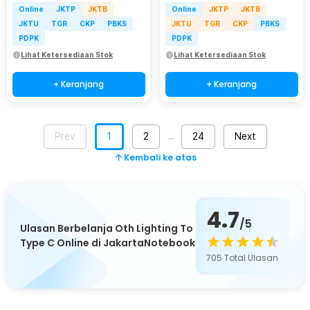
Online
JKTP
JKTB
Online
JKTP
JKTB
JKTU
TGR
CKP
PBKS
JKTU
TGR
CKP
PBKS
PDPK
PDPK
Lihat Ketersediaan Stok
Lihat Ketersediaan Stok
+ Keranjang
+ Keranjang
Prev
1
2
24
Next
…
Kembali ke atas
4.7
/5
Ulasan Berbelanja Oth Lighting To
Type C Online di JakartaNotebook
705
Total Ulasan