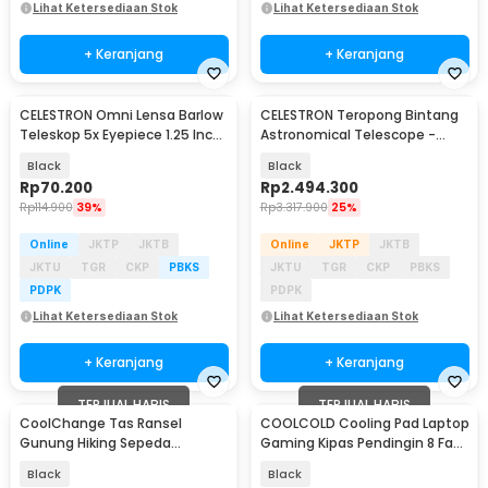
Lihat Ketersediaan Stok
Lihat Ketersediaan Stok
+ Keranjang
+ Keranjang
CELESTRON Omni Lensa Barlow
CELESTRON Teropong Bintang
Teleskop 5x Eyepiece 1.25 Inch
Astronomical Telescope -
- S1030
Deluxe 80EQ
Black
Black
Rp
70.200
Rp
2.494.300
Rp
114.900
39%
Rp
3.317.900
25%
Online
JKTP
JKTB
Online
JKTP
JKTB
JKTU
TGR
CKP
PBKS
JKTU
TGR
CKP
PBKS
PDPK
PDPK
Lihat Ketersediaan Stok
Lihat Ketersediaan Stok
+ Keranjang
+ Keranjang
TERJUAL HABIS
TERJUAL HABIS
CoolChange Tas Ransel
COOLCOLD Cooling Pad Laptop
Gunung Hiking Sepeda
Gaming Kipas Pendingin 8 Fan
Waterproof 10L - GC10
17.3 Inch - F12L
Black
Black