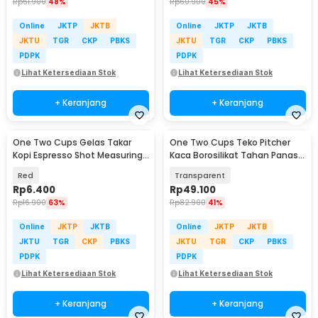
Rp
51.900
48%
Rp
60.900
45%
Online
JKTP
JKTB
Online
JKTP
JKTB
JKTU
TGR
CKP
PBKS
JKTU
TGR
CKP
PBKS
PDPK
PDPK
Lihat Ketersediaan Stok
Lihat Ketersediaan Stok
+ Keranjang
+ Keranjang
One Two Cups Gelas Takar
One Two Cups Teko Pitcher
Kopi Espresso Shot Measuring
Kaca Borosilikat Tahan Panas
Cup 30ml - MD19
Water Jug 2.2L - SL330
Red
Transparent
Rp
6.400
Rp
49.100
Rp
16.900
63%
Rp
82.900
41%
Online
JKTP
JKTB
Online
JKTP
JKTB
JKTU
TGR
CKP
PBKS
JKTU
TGR
CKP
PBKS
PDPK
PDPK
Lihat Ketersediaan Stok
Lihat Ketersediaan Stok
+ Keranjang
+ Keranjang