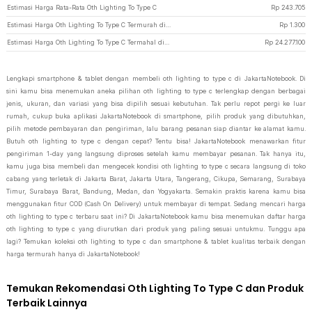
Estimasi Harga Rata-Rata Oth Lighting To Type C
Rp
243.705
Estimasi Harga Oth Lighting To Type C Termurah di JakartaNotebook
Rp
1.300
Estimasi Harga Oth Lighting To Type C Termahal di JakartaNotebook
Rp
24.277.100
Lengkapi smartphone & tablet dengan membeli oth lighting to type c di JakartaNotebook. Di
sini kamu bisa menemukan aneka pilihan oth lighting to type c terlengkap dengan berbagai
jenis, ukuran, dan variasi yang bisa dipilih sesuai kebutuhan. Tak perlu repot pergi ke luar
rumah, cukup buka aplikasi JakartaNotebook di smartphone, pilih produk yang dibutuhkan,
pilih metode pembayaran dan pengiriman, lalu barang pesanan siap diantar ke alamat kamu.
Butuh oth lighting to type c dengan cepat? Tentu bisa! JakartaNotebook menawarkan fitur
pengiriman 1-day yang langsung diproses setelah kamu membayar pesanan. Tak hanya itu,
kamu juga bisa membeli dan mengecek kondisi oth lighting to type c secara langsung di toko
cabang yang terletak di Jakarta Barat, Jakarta Utara, Tangerang, Cikupa, Semarang, Surabaya
Timur, Surabaya Barat, Bandung, Medan, dan Yogyakarta. Semakin praktis karena kamu bisa
menggunakan fitur COD (Cash On Delivery) untuk membayar di tempat. Sedang mencari harga
oth lighting to type c terbaru saat ini? Di JakartaNotebook kamu bisa menemukan daftar harga
oth lighting to type c yang diurutkan dari produk yang paling sesuai untukmu. Tunggu apa
lagi? Temukan koleksi oth lighting to type c dan smartphone & tablet kualitas terbaik dengan
harga termurah hanya di JakartaNotebook!
Temukan Rekomendasi Oth Lighting To Type C dan Produk
Terbaik Lainnya