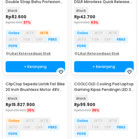
Double Strap Bahu Profesional
DSLR Mirrorless Quick Release
Dual Camera - K002
Padded - SL-BK-3
Black
Black
Rp
82.600
Rp
42.700
Rp
130.900
37%
Rp
73.900
43%
Online
JKTP
JKTB
Online
JKTP
JKTB
JKTU
TGR
CKP
PBKS
JKTU
TGR
CKP
PBKS
PDPK
PDPK
Lihat Ketersediaan Stok
Lihat Ketersediaan Stok
+ Keranjang
+ Keranjang
ClipClop Sepeda Listrik Fat Bike
COOLCOLD Cooling Pad Laptop
20 Inch Brushless Motor 48V
Gaming Kipas Pendingin LED 3
15Ah 750W - L1
Fan 15.6Inch - F2 Plus
Black
Black
Rp
15.827.900
Rp
99.900
Rp
21.051.900
25%
Rp
153.900
36%
Online
JKTP
JKTB
Online
JKTP
JKTB
JKTU
TGR
CKP
PBKS
JKTU
TGR
CKP
PBKS
PDPK
PDPK