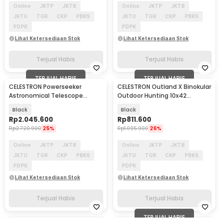
Online
JKTP
JKTB
Online
JKTP
JKTB
JKTU
TGR
CKP
PBKS
JKTU
TGR
CKP
PBKS
PDPK
PDPK
Lihat Ketersediaan Stok
Lihat Ketersediaan Stok
Terjual Habis
Terjual Habis
TERJUAL HABIS
TERJUAL HABIS
CELESTRON Powerseeker
CELESTRON Outland X Binokular
Astronomical Telescope
Outdoor Hunting 10x42
Teropong 80mm - 80EQ
Waterproof - 71347
Black
Black
Rp
2.045.600
Rp
811.600
Rp
2.720.900
25%
Rp
1.095.900
26%
Online
JKTP
JKTB
Online
JKTP
JKTB
JKTU
TGR
CKP
PBKS
JKTU
TGR
CKP
PBKS
PDPK
PDPK
Lihat Ketersediaan Stok
Lihat Ketersediaan Stok
Terjual Habis
Terjual Habis
TERJUAL HABIS