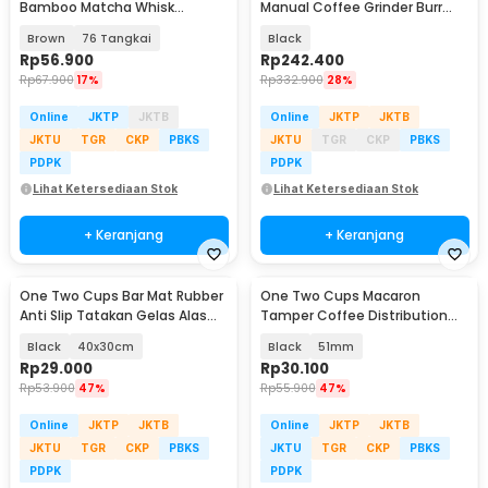
Bamboo Matcha Whisk
Manual Coffee Grinder Burr
Pengaduk Teh Jepang - B60
Stainless - JN60
Brown
76 Tangkai
Black
Rp
56.900
Rp
242.400
Rp
67.900
17%
Rp
332.900
28%
Online
JKTP
JKTB
Online
JKTP
JKTB
JKTU
TGR
CKP
PBKS
JKTU
TGR
CKP
PBKS
PDPK
PDPK
Lihat Ketersediaan Stok
Lihat Ketersediaan Stok
+ Keranjang
+ Keranjang
One Two Cups Bar Mat Rubber
One Two Cups Macaron
Anti Slip Tatakan Gelas Alas
Tamper Coffee Distribution
Meja Barista - TY3
Tool 3 Angled Base - HB3
Black
40x30cm
Black
51mm
Rp
29.000
Rp
30.100
Rp
53.900
47%
Rp
55.900
47%
Online
JKTP
JKTB
Online
JKTP
JKTB
JKTU
TGR
CKP
PBKS
JKTU
TGR
CKP
PBKS
PDPK
PDPK