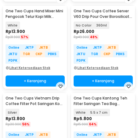
One Two Cups Hand Mixer Mini
One Two Cups Coffee Server
Pengocok Telur Kopi Milk
V60 Drip Pour Over Borosilicate
Frother Battery - HMP35
Glass - SE101
White
No Color
360ml
Rp
13.900
Rp
26.000
Rp
31.900
57%
Rp
49.900
48%
Online
JKTP
JKTB
Online
JKTP
JKTB
JKTU
TGR
CKP
PBKS
JKTU
TGR
CKP
PBKS
PDPK
PDPK
Lihat Ketersediaan Stok
Lihat Ketersediaan Stok
+ Keranjang
+ Keranjang
One Two Cups Vietnam Drip
One Two Cups Kantong Teh
Coffee Filter Pot Saringan Kopi
Filter Saringan Tea Bag
180ml 8Q - LC1
Disposable 100 PCS - M100
Silver
White
5.5 x 7 cm
Rp
13.800
Rp
5.800
Rp
30.900
56%
Rp
15.900
64%
Online
JKTP
JKTB
Online
JKTP
JKTB