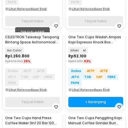
PDPK
PDPK
Lihat Ketersediaan Stok
Lihat Ketersediaan Stok
Terjual Habis
Terjual Habis
TERJUAL HABIS
CELESTRON Teleskop Teropong
One Two Cups Wadah Ampas
Bintang Space Astronomical
Kopi Espresso Knock Box
80mm - SCTW-80
Container - KB3
No Color
Silver
M
Rp
1.260.800
Rp
52.100
Rp
1.676.900
25%
Rp
89.900
43%
Online
JKTP
JKTB
Online
JKTP
JKTB
JKTU
TGR
CKP
PBKS
JKTU
TGR
CKP
PBKS
PDPK
PDPK
Lihat Ketersediaan Stok
Lihat Ketersediaan Stok
Terjual Habis
+ Keranjang
One Two Cups Hand Press
One Two Cups Penggiling Kopi
Coffee Maker 3in1 20 Bar 120ml
Manual Coffee Grinder Burr