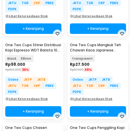
JKTU
TGR
CKP
PBKS
JKTU
TGR
CKP
PBKS
PDPK
PDPK
Lihat Ketersediaan Stok
Lihat Ketersediaan Stok
+ Keranjang
+ Keranjang
One Two Cups Stirrer Distribusi
One Two Cups Mangkuk Teh
Kopi Espresso WDT Barista 10
Chawan Kaca Japanese
Needle - AK-325
Matcha Bowl 500ml - D62
Black
58mm
Transparent
Rp
98.000
Rp
27.500
Rp
150.900
36%
Rp
51.900
48%
Online
JKTP
JKTB
Online
JKTP
JKTB
JKTU
TGR
CKP
PBKS
JKTU
TGR
CKP
PBKS
PDPK
PDPK
Lihat Ketersediaan Stok
Lihat Ketersediaan Stok
+ Keranjang
+ Keranjang
One Two Cups Chasen
One Two Cups Penggiling Kopi