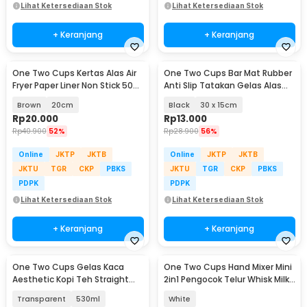
Lihat Ketersediaan Stok
Lihat Ketersediaan Stok
+ Keranjang
+ Keranjang
One Two Cups Kertas Alas Air
One Two Cups Bar Mat Rubber
Fryer Paper Liner Non Stick 50
Anti Slip Tatakan Gelas Alas
PCS - MJ5
Meja Barista - TY3
Brown
20cm
Black
30 x 15cm
Rp
20.000
Rp
13.000
Rp
40.900
52%
Rp
28.900
56%
Online
JKTP
JKTB
Online
JKTP
JKTB
JKTU
TGR
CKP
PBKS
JKTU
TGR
CKP
PBKS
PDPK
PDPK
Lihat Ketersediaan Stok
Lihat Ketersediaan Stok
+ Keranjang
+ Keranjang
One Two Cups Gelas Kaca
One Two Cups Hand Mixer Mini
Aesthetic Kopi Teh Straight
2in1 Pengocok Telur Whisk Milk
Stripe Shape Glass - GK23
Frother - HMW15
Transparent
530ml
White