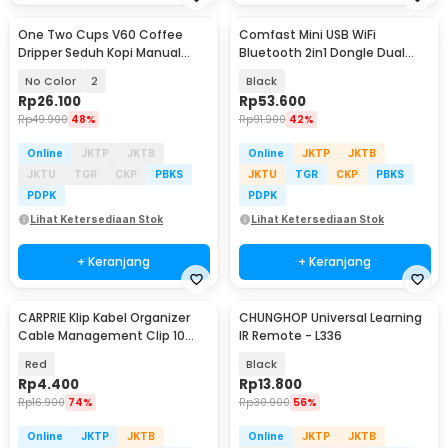
One Two Cups V60 Coffee
Comfast Mini USB WiFi
Dripper Seduh Kopi Manual
Bluetooth 2in1 Dongle Dual
Gelas Kaca 1-2 Cup - VD-02
Band 802.11AC 600Mbps - K605
No Color
2
Black
Rp
26.100
Rp
53.600
Rp
49.900
48%
Rp
91.900
42%
Online
JKTP
JKTB
Online
JKTP
JKTB
JKTU
TGR
CKP
PBKS
JKTU
TGR
CKP
PBKS
PDPK
PDPK
Lihat Ketersediaan Stok
Lihat Ketersediaan Stok
+ Keranjang
+ Keranjang
CARPRIE Klip Kabel Organizer
CHUNGHOP Universal Learning
Cable Management Clip 10
IR Remote - L336
PCS - XK001
Red
Black
Rp
4.400
Rp
13.800
Rp
16.900
74%
Rp
30.900
56%
Online
JKTP
JKTB
Online
JKTP
JKTB