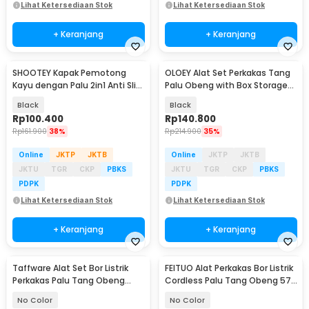
Lihat Ketersediaan Stok
Lihat Ketersediaan Stok
+ Keranjang
+ Keranjang
SHOOTEY Kapak Pemotong
OLOEY Alat Set Perkakas Tang
Kayu dengan Palu 2in1 Anti Slip
Palu Obeng with Box Storage
Aluminium Alloy - JHD-A018
19in1 - BG50TC
Black
Black
Rp
100.400
Rp
140.800
Rp
161.900
38%
Rp
214.900
35%
Online
JKTP
JKTB
Online
JKTP
JKTB
JKTU
TGR
CKP
PBKS
JKTU
TGR
CKP
PBKS
PDPK
PDPK
Lihat Ketersediaan Stok
Lihat Ketersediaan Stok
+ Keranjang
+ Keranjang
Taffware Alat Set Bor Listrik
FEITUO Alat Perkakas Bor Listrik
Perkakas Palu Tang Obeng
Cordless Palu Tang Obeng 57
Kunci Pas 57in1 - TZ168
in 1 - JG-076
No Color
No Color