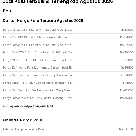
Jual Palu Terbaik & Terlengkap Agustus 2026
Palu
Daftar Harga Palu Terbaru Agustus 2026
Harga Taffware Palu Karet Mini Double Face Rubber Hammer Mallet 25mm - YA-30 - Black
Rp
13.600
Harga YINLONGDAO Palu Claw Hammer Magnetic Square Head - Y5130 - Black
Rp
34.400
Harga Taffware Palu Karet Mini Double Face Rubber Hammer Mallet 40mm - YA-30 - Black
Rp
25.500
Harga CAMPTRIP Palu Pasak Tenda Multifungsi Portable Outdoor Camping Hammer - CT23 - Black
Rp
79.200
Harga VECONOR Palu Mini Claw Hammer Portable High-Carbon Steel 50HRC - H0102 - Black
Rp
15.800
Harga Deli Home Palu Multifungsi Carbon Steel Hammer Head - HT7008 - Black
Rp
89.900
Harga Yangjiang Palu Pelunak Daging Steak Tenderizer Beef Hammer 2in1 - SKP241 - Silver
Rp
14.400
Harga Ossayi Palu Telur Egg Scissors Hammer Topper Shell Opener - XSP350 - Silver
Rp
16.800
Harga OnnFang Alat Set Perkakas Palu Tang Obeng Cutter Meteran 8in1 - YL-8009A
Rp
42.600
Harga Taffware Alat Set Perkakas Palu Obeng Cutter Meteran 8in1
Rp
56.300
Data diperbaharui pada 09/08/2026
Estimasi Harga Palu
Estimasi Harga Rata-Rata Palu
Rp
106.578