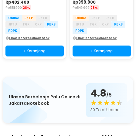
Rp
402.400
Rp
399.900
Rp
551.900
28%
Rp
547.900
28%
Online
JKTP
JKTB
Online
JKTP
JKTB
JKTU
TGR
CKP
PBKS
JKTU
TGR
CKP
PBKS
PDPK
PDPK
Lihat Ketersediaan Stok
Lihat Ketersediaan Stok
+ Keranjang
+ Keranjang
4.8
/5
Ulasan Berbelanja Palu Online di
JakartaNotebook
30
Total Ulasan