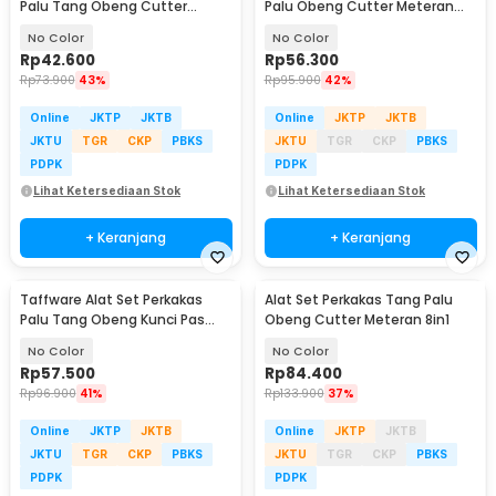
Palu Tang Obeng Cutter
Palu Obeng Cutter Meteran
Meteran 8in1 - YL-8009A
8in1
No Color
No Color
Rp
42.600
Rp
56.300
Rp
73.900
43%
Rp
95.900
42%
Online
JKTP
JKTB
Online
JKTP
JKTB
JKTU
TGR
CKP
PBKS
JKTU
TGR
CKP
PBKS
PDPK
PDPK
Lihat Ketersediaan Stok
Lihat Ketersediaan Stok
+ Keranjang
+ Keranjang
Taffware Alat Set Perkakas
Alat Set Perkakas Tang Palu
Palu Tang Obeng Kunci Pas
Obeng Cutter Meteran 8in1
15in1 - YL-8016
No Color
No Color
Rp
57.500
Rp
84.400
Rp
96.900
41%
Rp
133.900
37%
Online
JKTP
JKTB
Online
JKTP
JKTB
JKTU
TGR
CKP
PBKS
JKTU
TGR
CKP
PBKS
PDPK
PDPK