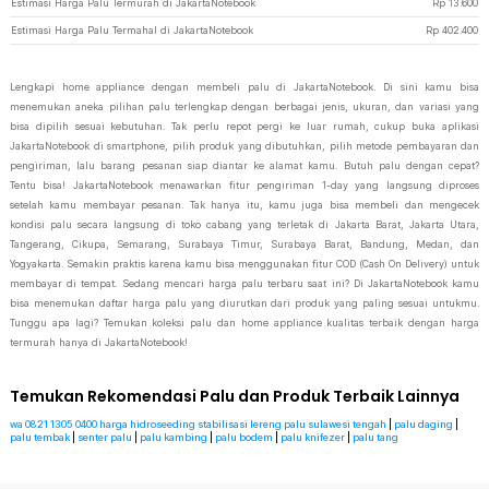
Estimasi Harga Palu Termurah di JakartaNotebook
Rp
13.600
Estimasi Harga Palu Termahal di JakartaNotebook
Rp
402.400
Lengkapi home appliance dengan membeli palu di JakartaNotebook. Di sini kamu bisa
menemukan aneka pilihan palu terlengkap dengan berbagai jenis, ukuran, dan variasi yang
bisa dipilih sesuai kebutuhan. Tak perlu repot pergi ke luar rumah, cukup buka aplikasi
JakartaNotebook di smartphone, pilih produk yang dibutuhkan, pilih metode pembayaran dan
pengiriman, lalu barang pesanan siap diantar ke alamat kamu. Butuh palu dengan cepat?
Tentu bisa! JakartaNotebook menawarkan fitur pengiriman 1-day yang langsung diproses
setelah kamu membayar pesanan. Tak hanya itu, kamu juga bisa membeli dan mengecek
kondisi palu secara langsung di toko cabang yang terletak di Jakarta Barat, Jakarta Utara,
Tangerang, Cikupa, Semarang, Surabaya Timur, Surabaya Barat, Bandung, Medan, dan
Yogyakarta. Semakin praktis karena kamu bisa menggunakan fitur COD (Cash On Delivery) untuk
membayar di tempat. Sedang mencari harga palu terbaru saat ini? Di JakartaNotebook kamu
bisa menemukan daftar harga palu yang diurutkan dari produk yang paling sesuai untukmu.
Tunggu apa lagi? Temukan koleksi palu dan home appliance kualitas terbaik dengan harga
termurah hanya di JakartaNotebook!
Temukan Rekomendasi Palu dan Produk Terbaik Lainnya
wa 0821 1305 0400 harga hidroseeding stabilisasi lereng palu sulawesi tengah
|
palu daging
|
palu tembak
|
senter palu
|
palu kambing
|
palu bodem
|
palu knifezer
|
palu tang