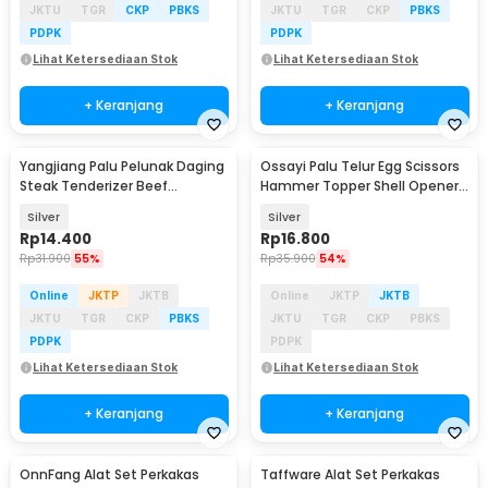
JKTU
TGR
CKP
PBKS
JKTU
TGR
CKP
PBKS
PDPK
PDPK
Lihat Ketersediaan Stok
Lihat Ketersediaan Stok
+ Keranjang
+ Keranjang
Yangjiang Palu Pelunak Daging
Ossayi Palu Telur Egg Scissors
Steak Tenderizer Beef
Hammer Topper Shell Opener -
Hammer 2in1 - SKP241
XSP350
Silver
Silver
Rp
14.400
Rp
16.800
Rp
31.900
55%
Rp
35.900
54%
Online
JKTP
JKTB
Online
JKTP
JKTB
JKTU
TGR
CKP
PBKS
JKTU
TGR
CKP
PBKS
PDPK
PDPK
Lihat Ketersediaan Stok
Lihat Ketersediaan Stok
+ Keranjang
+ Keranjang
OnnFang Alat Set Perkakas
Taffware Alat Set Perkakas