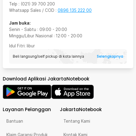
Telp
:
(021) 39 700 200
Whatsapp Sales / COD
:
0896 135 222 00
Jam buka:
Senin - Sabtu
:
09:00
-
20:00
Minggu/Libur Nasional
:
12:00
-
20:00
Idul Fitri
: libur
Selengkapnya
Beli langsung/self pickup di kota lainnya
Download Aplikasi JakartaNotebook
Layanan Pelanggan
JakartaNotebook
Bantuan
Tentang Kami
Klaim Garansi Produk
Kontak Kami