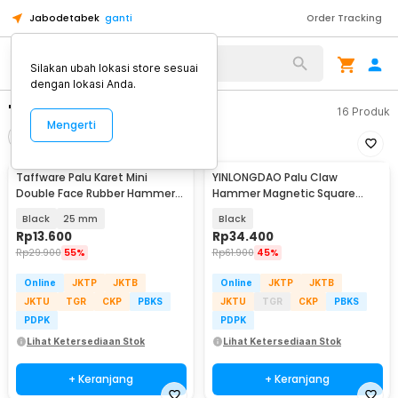
Jabodetabek
ganti
Order Tracking
Silakan ubah lokasi store sesuai
dengan lokasi Anda.
"palu"
16
Produk
Mengerti
Filter
Urutkan
Taffware Palu Karet Mini
YINLONGDAO Palu Claw
Double Face Rubber Hammer
Hammer Magnetic Square
Mallet - YA-30
Head - Y5130
Black
25 mm
Black
Rp
13.600
Rp
34.400
Rp
29.900
55%
Rp
61.900
45%
Online
JKTP
JKTB
Online
JKTP
JKTB
JKTU
TGR
CKP
PBKS
JKTU
TGR
CKP
PBKS
PDPK
PDPK
Lihat Ketersediaan Stok
Lihat Ketersediaan Stok
+ Keranjang
+ Keranjang