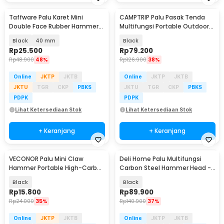
Taffware Palu Karet Mini
CAMPTRIP Palu Pasak Tenda
Double Face Rubber Hammer
Multifungsi Portable Outdoor
Mallet - YA-30
Camping Hammer - CT23
Black
40 mm
Black
Rp
25.500
Rp
79.200
Rp
48.900
48%
Rp
126.900
38%
Online
JKTP
JKTB
Online
JKTP
JKTB
JKTU
TGR
CKP
PBKS
JKTU
TGR
CKP
PBKS
PDPK
PDPK
Lihat Ketersediaan Stok
Lihat Ketersediaan Stok
+ Keranjang
+ Keranjang
VECONOR Palu Mini Claw
Deli Home Palu Multifungsi
Hammer Portable High-Carbon
Carbon Steel Hammer Head -
Steel 50HRC - H0102
HT7008
Black
Black
Rp
15.800
Rp
89.900
Rp
24.000
35%
Rp
140.900
37%
Online
JKTP
JKTB
Online
JKTP
JKTB