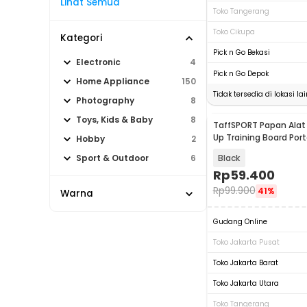
Lihat Semua
Toko Tangerang
Toko Cikupa
Kategori
Pick n Go Bekasi
Electronic
4
Pick n Go Depok
Home Appliance
150
Tidak tersedia di lokasi lai
Photography
8
Toys, Kids & Baby
8
TaffSPORT Papan Alat
Up Training Board Por
Hobby
2
Black
Sport & Outdoor
6
Rp
59.400
Rp
99.900
41%
Warna
Gudang Online
Toko Jakarta Pusat
Toko Jakarta Barat
Toko Jakarta Utara
Toko Tangerang