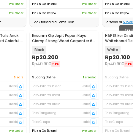
Pre Order
Pick n Go Bekasi
Pre Order
Pick n Go Bekasi
Pre Order
Pick n Go Depok
Pre Order
Pick n Go Depok
n
Tidak tersedia di lokasi lain
Tersedia di
5
lokas
TERJ
ulis Anak
Ensunm Klip Jepit Papan Kayu
H&F Stiker Dind
d Colorful -
Clamp Strong Wood Carpenter 6
Whiteboard Fle
Inch - S826
HF514
Black
White
Rp
20.200
Rp
20.100
Rp
40.900
Rp
40.900
51%
51%
Sisa 9
Gudang Online
Tersedia
Gudang Online
Habis
Toko Jakarta Pusat
Habis
Toko Jakarta Pusa
Habis
Toko Jakarta Barat
Habis
Toko Jakarta Bara
Habis
Toko Jakarta Utara
Habis
Toko Jakarta Utar
Habis
Toko Tangerang
Habis
Toko Tangerang
Habis
Toko Cikupa
Habis
Toko Cikupa
Pre Order
Pick n Go Bekasi
Pre Order
Pick n Go Bekasi