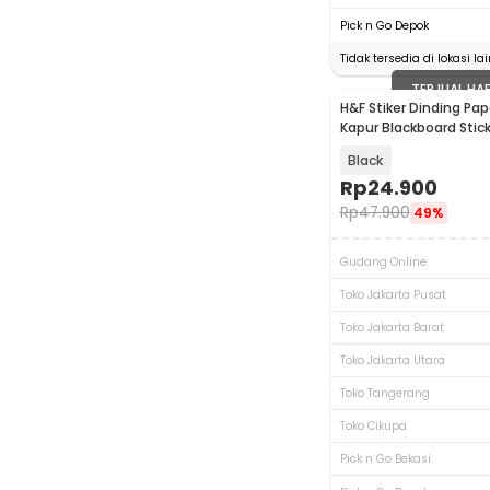
Pick n Go Depok
Tidak tersedia di lokasi lai
TERJUAL HA
H&F Stiker Dinding Pap
Kapur Blackboard Stick
200x60cm - 513
Black
Rp
24.900
Rp
47.900
49%
Gudang Online
Toko Jakarta Pusat
Toko Jakarta Barat
Toko Jakarta Utara
Toko Tangerang
Toko Cikupa
Pick n Go Bekasi