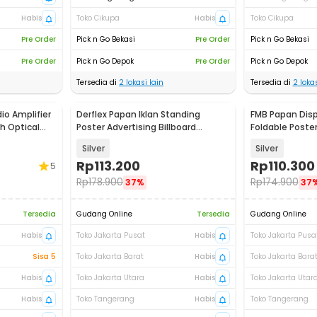
Habis
Toko Cikupa
Habis
Toko Cikupa
Pre Order
Pick n Go Bekasi
Pre Order
Pick n Go Bekasi
Pre Order
Pick n Go Depok
Pre Order
Pick n Go Depok
Tersedia di
2
lokasi lain
Tersedia di
2
lokas
o Amplifier
Derflex Papan Iklan Standing
FMB Papan Disp
h Optical
Poster Advertising Billboard
Foldable Poste
Stainless A4 - INU200
- INU103
Silver
Silver
Rp
113.200
Rp
110.300
5
Rp
178.900
Rp
174.900
37%
37
Tersedia
Gudang Online
Tersedia
Gudang Online
Habis
Toko Jakarta Pusat
Habis
Toko Jakarta Pusa
Sisa 5
Toko Jakarta Barat
Habis
Toko Jakarta Bara
Habis
Toko Jakarta Utara
Habis
Toko Jakarta Utar
Habis
Toko Tangerang
Habis
Toko Tangerang