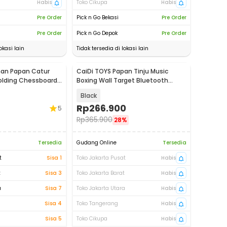
Habis
Toko Cikupa
Habis
Pre Order
Pick n Go Bekasi
Pre Order
Pre Order
Pick n Go Depok
Pre Order
okasi lain
Tidak tersedia di lokasi lain
nan Papan Catur
CaiDi TOYS Papan Tinju Music
olding Chessboard
Boxing Wall Target Bluetooth
500mAh - MBX-10
Black
Rp
266.900
5
Rp
365.900
28%
Tersedia
Gudang Online
Tersedia
t
Sisa 1
Toko Jakarta Pusat
Habis
t
Sisa 3
Toko Jakarta Barat
Habis
a
Sisa 7
Toko Jakarta Utara
Habis
Sisa 4
Toko Tangerang
Habis
Sisa 5
Toko Cikupa
Habis