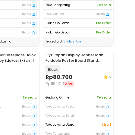
Habis
Toko Tangerang
Tersedia
Habis
Toko Cikupa
Habis
Habis
Pick n Go Bekasi
Pre Order
Habis
Pick n Go Depok
Pre Order
okasi lain
Tersedia di
3
lokasi lain
ar Baseplate Balok
Slyz Papan Display Banner Iklan
y Edukasi 8x8cm 1
Foldable Poster Board Stand
60x90cm - INU102
Black
Rp
80.700
5
Rp
118.900
33%
Tersedia
Gudang Online
Tersedia
t
Habis
Toko Jakarta Pusat
Habis
t
Habis
Toko Jakarta Barat
Habis
a
Habis
Toko Jakarta Utara
Sisa 1
Habis
Toko Tangerang
Habis