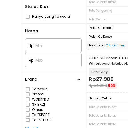
Toko Jakarta Utara
Status Stok
Toko Tangerang
Hanya yang Tersedia
Toko Cikupa
Pick n Go Bekasi
Harga
Pick n Go Depok
Tersedia di
2
lokasi lain
Rp
Min
FEI NAI SHI Papan Tulis
Rp
Max
Whiteboard Notebook 
- H-2302
Dark Gray
Rp
27.900
Brand
Rp
54.900
50%
Taffware
Xiaomi
Gudang Online
WORKPRO
SHIBAZI
Toko Jakarta Pusat
Others
TaffSPORT
Toko Jakarta Barat
TaffSTUDIO
Toko Jakarta Utara