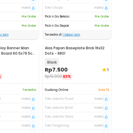
Habis
Toko Cikupa
Habis
Pre Order
Pick n Go Bekasi
Pre Order
Pre Order
Pick n Go Depok
Pre Order
i lain
Tersedia di
1
lokasi lain
lay Banner Iklan
Alas Papan Baseplate Brick 16x32
r Board 60.5x78.5cm
Dots - 8801
Black
Rp
7.500
5
Rp
19.900
%
63%
Tersedia
Gudang Online
Sisa 10
t
Habis
Toko Jakarta Pusat
Habis
t
Habis
Toko Jakarta Barat
Habis
a
Habis
Toko Jakarta Utara
Habis
Habis
Toko Tangerang
Habis