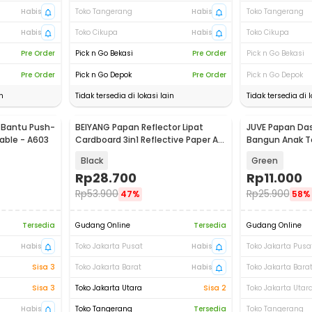
Habis
Toko Tangerang
Habis
Toko Tangerang
Habis
Toko Cikupa
Habis
Toko Cikupa
Pre Order
Pick n Go Bekasi
Pre Order
Pick n Go Bekasi
Pre Order
Pick n Go Depok
Pre Order
Pick n Go Depok
n
Tidak tersedia di lokasi lain
Tidak tersedia di l
 Bantu Push-
BEIYANG Papan Reflector Lipat
JUVE Papan Das
table - A603
Cardboard 3in1 Reflective Paper A3
Bangun Anak To
- A3R
PCS - J-80
Black
Green
Rp
28.700
Rp
11.000
Rp
53.900
Rp
25.900
47%
58%
Tersedia
Gudang Online
Tersedia
Gudang Online
Habis
Toko Jakarta Pusat
Habis
Toko Jakarta Pusa
Sisa 3
Toko Jakarta Barat
Habis
Toko Jakarta Bara
Sisa 3
Toko Jakarta Utara
Sisa 2
Toko Jakarta Utar
Habis
Toko Tangerang
Tersedia
Toko Tangerang