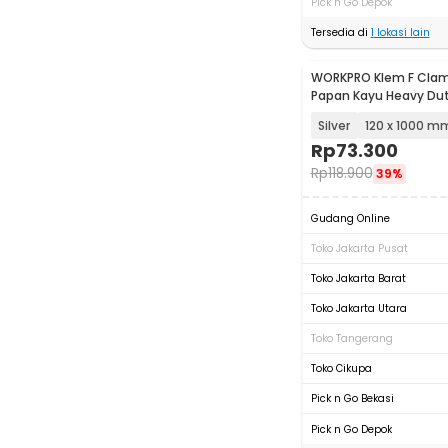
Pick n Go Depok
Tersedia di
1
lokasi lain
WORKPRO Klem F Clam
Papan Kayu Heavy Du
Woodworking - DEC0
Silver
120 x 1000 m
Rp
73.300
Rp
118.900
39%
Gudang Online
Toko Jakarta Pusat
Toko Jakarta Barat
Toko Jakarta Utara
Toko Tangerang
Toko Cikupa
Pick n Go Bekasi
Pick n Go Depok