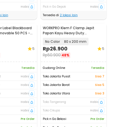
Habis
Pick n Go Depok
Habis
i lain
Tersedia di
2
lokasi lain
r Label Blackboard
WORKPRO Klem F Clamp Jepit
movable 50 PCS -
Papan Kayu Heavy Duty
Woodworking - DEC04
No Color
80 x 200 mm
Rp
26.900
5
5
Rp
50.900
48%
Tersedia
Gudang Online
Tersedia
t
Habis
Toko Jakarta Pusat
Sisa 7
t
Habis
Toko Jakarta Barat
Sisa 5
a
Habis
Toko Jakarta Utara
Sisa 3
Habis
Toko Tangerang
Habis
Habis
Toko Cikupa
Habis
Pre Order
Pick n Go Bekasi
Pre Order