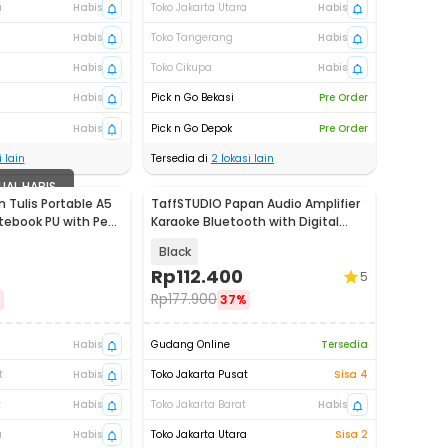
a
Habis
Toko Jakarta Utara
Habis
Habis
Toko Tangerang
Habis
Habis
Toko Cikupa
Habis
Habis
Pick n Go Bekasi
Pre Order
Habis
Pick n Go Depok
Pre Order
 lain
Tersedia di
2
lokasi lain
UAL HABIS
n Tulis Portable A5
TaffSTUDIO Papan Audio Amplifier
tebook PU with Pen
Karaoke Bluetooth with Digital
Screen - D10
Black
Rp
112.400
5
Rp
177.900
%
37%
Habis
Gudang Online
Tersedia
t
Habis
Toko Jakarta Pusat
Sisa 4
t
Habis
Toko Jakarta Barat
Habis
a
Habis
Toko Jakarta Utara
Sisa 2