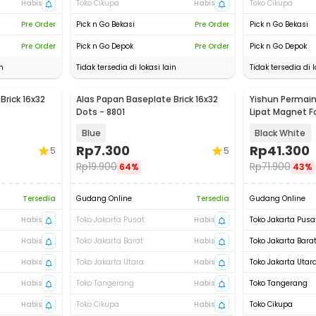
Habis
Toko Cikupa
Habis
Toko Cikupa
Pre Order
Pick n Go Bekasi
Pre Order
Pick n Go Bekasi
Pre Order
Pick n Go Depok
Pre Order
Pick n Go Depok
n
Tidak tersedia di lokasi lain
Tidak tersedia di l
Brick 16x32
Alas Papan Baseplate Brick 16x32
Yishun Permai
Dots - 8801
Lipat Magnet F
- YS-B1
Blue
Black White
Rp
7.300
Rp
41.300
5
5
Rp
19.900
Rp
71.900
64%
43%
Tersedia
Gudang Online
Tersedia
Gudang Online
Habis
Toko Jakarta Pusat
Habis
Toko Jakarta Pusa
Habis
Toko Jakarta Barat
Habis
Toko Jakarta Bara
Habis
Toko Jakarta Utara
Habis
Toko Jakarta Utar
Habis
Toko Tangerang
Habis
Toko Tangerang
Habis
Toko Cikupa
Habis
Toko Cikupa