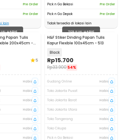
Pre Order
Pick n Go Bekasi
Pre Order
Pre Order
Pick n Go Depok
Pre Order
i lain
Tidak tersedia di lokasi lain
UAL HABIS
TERJUAL HABIS
ing Papan Tulis
H&F Stiker Dinding Papan Tulis
xible 200x45cm -
Kapur Flexible 100x45cm - 513
Black
Rp
15.700
5
Rp
33.900
54%
Habis
Gudang Online
Habis
t
Habis
Toko Jakarta Pusat
Habis
t
Habis
Toko Jakarta Barat
Habis
a
Habis
Toko Jakarta Utara
Habis
Habis
Toko Tangerang
Habis
Habis
Toko Cikupa
Habis
Habis
Pick n Go Bekasi
Habis