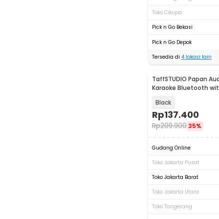
Toko Cikupa
Pick n Go Bekasi
Pick n Go Depok
Tersedia di
4
lokasi lain
TaffSTUDIO Papan Audi
Karaoke Bluetooth wit
Fiber - D50
Black
Rp
137.400
Rp
209.900
35%
Gudang Online
Toko Jakarta Pusat
Toko Jakarta Barat
Toko Jakarta Utara
Toko Tangerang