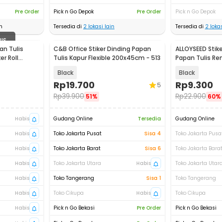
Pre Order
Pick n Go Depok
Pre Order
Pick n Go Depok
n
Tersedia di
2
lokasi lain
Tersedia di
2
lokas
BIS
an Tulis
C&B Office Stiker Dinding Papan
ALLOYSEED Stike
er Roll
Tulis Kapur Flexible 200x45cm - 513
Papan Tulis Re
TH002
Black
Black
Rp
19.700
Rp
9.300
5
Rp
39.900
Rp
22.900
51%
60%
Habis
Gudang Online
Tersedia
Gudang Online
Habis
Toko Jakarta Pusat
Sisa 4
Toko Jakarta Pusa
Habis
Toko Jakarta Barat
Sisa 6
Toko Jakarta Bara
Habis
Toko Jakarta Utara
Habis
Toko Jakarta Utar
Habis
Toko Tangerang
Sisa 1
Toko Tangerang
Habis
Toko Cikupa
Habis
Toko Cikupa
Habis
Pick n Go Bekasi
Pre Order
Pick n Go Bekasi