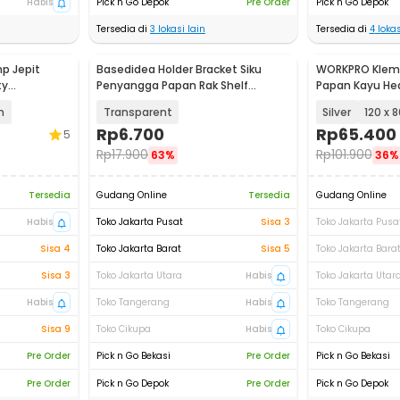
Habis
Pick n Go Depok
Pre Order
Pick n Go Depok
Tersedia di
3
lokasi lain
Tersedia di
4
lokas
p Jepit
Basedidea Holder Bracket Siku
WORKPRO Klem 
ty
Penyangga Papan Rak Shelf
Papan Kayu He
4
Support 10PCS - B0105
Woodworking -
m
Transparent
Silver
120 x
Rp
6.700
Rp
65.400
5
Rp
17.900
Rp
101.900
63%
36%
Tersedia
Gudang Online
Tersedia
Gudang Online
Habis
Toko Jakarta Pusat
Sisa 3
Toko Jakarta Pusa
Sisa 4
Toko Jakarta Barat
Sisa 5
Toko Jakarta Bara
Sisa 3
Toko Jakarta Utara
Habis
Toko Jakarta Utar
Habis
Toko Tangerang
Habis
Toko Tangerang
Sisa 9
Toko Cikupa
Habis
Toko Cikupa
Pre Order
Pick n Go Bekasi
Pre Order
Pick n Go Bekasi
Pre Order
Pick n Go Depok
Pre Order
Pick n Go Depok