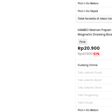
Pick n Go Bekasi
Pick n Go Depok
Tidak tersedia di lokasi lai
HAMBO Mainan Papan T
Magnetic Drawing Boar
HB21
Pink
Rp
20.900
Rp
41.900
51%
Gudang Online
Toko Jakarta Pusat
Toko Jakarta Barat
Toko Jakarta Utara
Toko Tangerang
Toko Cikupa
Pick n Go Bekasi