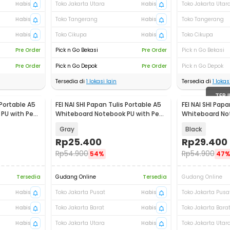
Habis
Toko Jakarta Utara
Habis
Toko Jakarta Utar
Habis
Toko Tangerang
Habis
Toko Tangerang
Habis
Toko Cikupa
Habis
Toko Cikupa
Pre Order
Pick n Go Bekasi
Pre Order
Pick n Go Bekasi
Pre Order
Pick n Go Depok
Pre Order
Pick n Go Depok
Tersedia di
1
lokasi lain
Tersedia di
1
lokasi
TERJ
 Portable A5
FEI NAI SHI Papan Tulis Portable A5
FEI NAI SHI Papa
PU with Pen
Whiteboard Notebook PU with Pen
Whiteboard No
- H-2302
- H-2302
Gray
Black
Rp
25.400
Rp
29.400
Rp
54.900
Rp
54.900
54%
47
Tersedia
Gudang Online
Tersedia
Gudang Online
Habis
Toko Jakarta Pusat
Habis
Toko Jakarta Pusa
Habis
Toko Jakarta Barat
Habis
Toko Jakarta Bara
Habis
Toko Jakarta Utara
Habis
Toko Jakarta Utar