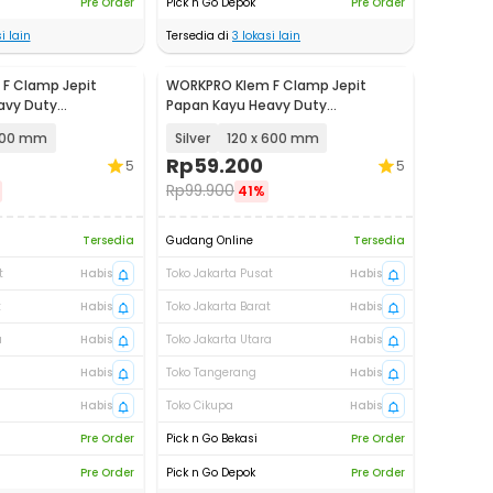
Pre Order
Pick n Go Depok
Pre Order
i lain
Tersedia di
3
lokasi lain
F Clamp Jepit
WORKPRO Klem F Clamp Jepit
avy Duty
Papan Kayu Heavy Duty
 DEC04
Woodworking - DEC04
 800 mm
Silver
120 x 600 mm
Rp
59.200
5
5
Rp
99.900
41%
Tersedia
Gudang Online
Tersedia
t
Habis
Toko Jakarta Pusat
Habis
t
Habis
Toko Jakarta Barat
Habis
a
Habis
Toko Jakarta Utara
Habis
Habis
Toko Tangerang
Habis
Habis
Toko Cikupa
Habis
Pre Order
Pick n Go Bekasi
Pre Order
Pre Order
Pick n Go Depok
Pre Order