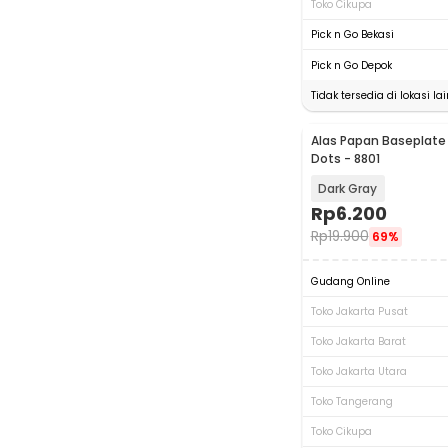
Toko Cikupa
Pick n Go Bekasi
Pick n Go Depok
Tidak tersedia di lokasi lai
Alas Papan Baseplate 
Dots - 8801
Dark Gray
Rp
6.200
Rp
19.900
69%
Gudang Online
Toko Jakarta Pusat
Toko Jakarta Barat
Toko Jakarta Utara
Toko Tangerang
Toko Cikupa