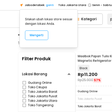
Jabodetabek
ganti
Toko Jakarta Utara
Toko Tangerang
Kategori
Silakan ubah lokasi store sesuai
Toko Cikupa
dengan lokasi Anda.
Pick n Go Jakarta Barat
Senin - J
"papan"
Mengerti
Pick n Go Bekasi
Senin - Jumat (08
Pick n Go Depok
Senin - Jumat (08
171
Produk
Toko Jakarta Pusat
Senin - Sabtu
Maalbok Papan Tulis K
Filter Produk
Toko Jakarta Barat
Senin - Sabtu
Magnetic Refrigerato
with Pen - H-2310
Toko Jakarta Utara
Black
Toko Tangerang
Rp
11.200
Lokasi Barang
Rp
25.900
57%
Toko Cikupa
Gudang Online
Toko Cikupa
Pick n Go Jakarta Barat
Senin - J
Toko Jakarta Barat
Gudang Online
Pick n Go Bekasi
Senin - Jumat (08
Toko Jakarta Pusat
Toko Jakarta Pusat
Toko Jakarta Utara
Pick n Go Depok
Senin - Jumat (08
Toko Tangerang
Toko Jakarta Barat