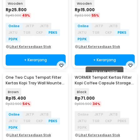
Coffee Paper - ZJ013
Coffee Paper - ZJ0011
Wooden
Wooden
Rp
25.800
Rp
15.000
Rp
49.900
49%
Rp
32.900
55%
Online
JKTP
JKTB
Online
JKTP
JKTB
JKTU
TGR
CKP
PBKS
JKTU
TGR
CKP
PBKS
PDPK
PDPK
Lihat Ketersediaan Stok
Lihat Ketersediaan Stok
+ Keranjang
+ Keranjang
TERJUAL HABIS
One Two Cups Tempat Filter
WORMER Tempat Kertas Filter
Kertas Kopi Tray Wall Mounted
Kopi Coffee Capsule Storage
Coffee Paper - ZJ0011
Holder - C150
Brown
Black
Rp
15.400
Rp
71.000
Rp
32.900
54%
Rp
106.900
34%
Online
JKTP
JKTB
Online
JKTP
JKTB
JKTU
TGR
CKP
PBKS
JKTU
TGR
CKP
PBKS
PDPK
PDPK
Lihat Ketersediaan Stok
Lihat Ketersediaan Stok