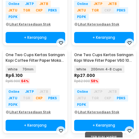
Online
JKTP
JKTB
Online
JKTP
JKTB
JKTU
TGR
CKP
PBKS
JKTU
TGR
CKP
PBKS
PDPK
PDPK
Lihat Ketersediaan Stok
Lihat Ketersediaan Stok
+ Keranjang
+ Keranjang
One Two Cups Kertas Saringan
One Two Cups Kertas Saringan
Kopi Coffee Filter Paper Moka
Kopi Wave Filter Paper V60 100
Pot 100 PCS - OJ1
PCS - W08
White
70mm
White
200mm 4-8 Cups
Rp
6.100
Rp
27.000
Rp
16.900
64%
Rp
62.900
58%
Online
JKTP
JKTB
Online
JKTP
JKTB
JKTU
TGR
CKP
PBKS
JKTU
TGR
CKP
PBKS
PDPK
PDPK
Lihat Ketersediaan Stok
Lihat Ketersediaan Stok
+ Keranjang
+ Keranjang
TERJUAL HABIS