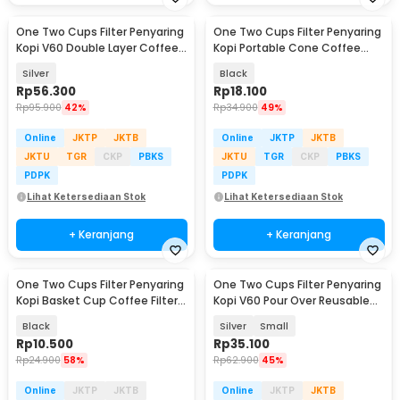
One Two Cups Filter Penyaring
One Two Cups Filter Penyaring
Kopi V60 Double Layer Coffee
Kopi Portable Cone Coffee
Filter - FS-40S
Dripper - F-402
Silver
Black
Rp
56.300
Rp
18.100
Rp
95.900
42%
Rp
34.900
49%
Online
JKTP
JKTB
Online
JKTP
JKTB
JKTU
TGR
CKP
PBKS
JKTU
TGR
CKP
PBKS
PDPK
PDPK
Lihat Ketersediaan Stok
Lihat Ketersediaan Stok
+ Keranjang
+ Keranjang
One Two Cups Filter Penyaring
One Two Cups Filter Penyaring
Kopi Basket Cup Coffee Filter
Kopi V60 Pour Over Reusable
Reusable - RF60
Cone Coffee - FS-40
Black
Silver
Small
Rp
10.500
Rp
35.100
Rp
24.900
58%
Rp
62.900
45%
Online
JKTP
JKTB
Online
JKTP
JKTB