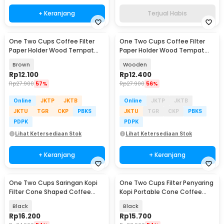
+ Keranjang
Terjual Habis
One Two Cups Coffee Filter
One Two Cups Coffee Filter
Paper Holder Wood Tempat
Paper Holder Wood Tempat
Kertas Filter - P-55
Kertas Filter - P-55
Brown
Wooden
Rp
12.100
Rp
12.400
Rp
27.900
57%
Rp
27.900
56%
Online
JKTP
JKTB
Online
JKTP
JKTB
JKTU
TGR
CKP
PBKS
JKTU
TGR
CKP
PBKS
PDPK
PDPK
Lihat Ketersediaan Stok
Lihat Ketersediaan Stok
+ Keranjang
+ Keranjang
One Two Cups Saringan Kopi
One Two Cups Filter Penyaring
Filter Cone Shaped Coffee
Kopi Portable Cone Coffee
Dripper 1 PCS - K741
Dripper - F-401
Black
Black
Rp
16.200
Rp
15.700