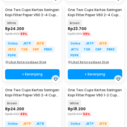
One Two Cups Kertas Saringan
One Two Cups Kertas Saringan
Kopi Filter Paper V60 2-4 Cups
Kopi Filter Paper V60 2-4 Cups
100 PCS - U02
100 PCS - V02
White
Brown
Rp
24.200
Rp
23.700
Rp
46.900
49%
Rp
45.900
49%
Online
JKTP
JKTB
Online
JKTP
JKTB
JKTU
TGR
CKP
PBKS
JKTU
TGR
CKP
PBKS
PDPK
PDPK
Lihat Ketersediaan Stok
Lihat Ketersediaan Stok
+ Keranjang
+ Keranjang
One Two Cups Kertas Saringan
One Two Cups Kertas Saringan
Kopi Filter Paper V60 2-4 Cups
Kopi Filter Paper V60 1-2 Cup
100 PCS - U02
100 PCS - U01
Brown
White
Rp
24.200
Rp
18.200
Rp
46.900
49%
Rp
38.900
54%
Online
JKTP
JKTB
Online
JKTP
JKTB