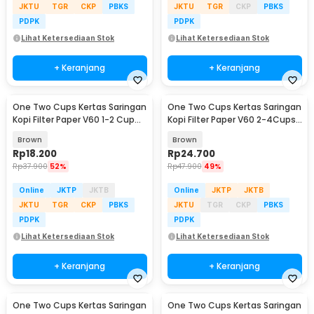
JKTU
TGR
CKP
PBKS
JKTU
TGR
CKP
PBKS
PDPK
PDPK
Lihat Ketersediaan Stok
Lihat Ketersediaan Stok
+ Keranjang
+ Keranjang
One Two Cups Kertas Saringan
One Two Cups Kertas Saringan
Kopi Filter Paper V60 1-2 Cup
Kopi Filter Paper V60 2-4Cups
100 PCS - U01
100 PCS - V02
Brown
Brown
Rp
18.200
Rp
24.700
Rp
37.900
52%
Rp
47.900
49%
Online
JKTP
JKTB
Online
JKTP
JKTB
JKTU
TGR
CKP
PBKS
JKTU
TGR
CKP
PBKS
PDPK
PDPK
Lihat Ketersediaan Stok
Lihat Ketersediaan Stok
+ Keranjang
+ Keranjang
One Two Cups Kertas Saringan
One Two Cups Kertas Saringan