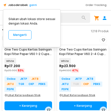
Jabodetabek
ganti
Order Tracking
Silakan ubah lokasi store sesuai
dengan lokasi Anda.
"paper filter kopi"
1218
Produk
Mengerti
Filter
Urutkan
One Two Cups Kertas Saringan
One Two Cups Kertas Saringan
Kopi Filter Paper V60 1-2 Cups
Kopi Filter Paper V60 2-4 Cups
100 PCS - V01
100 PCS - V02
White
White
Rp
17.200
Rp
23.900
Rp
35.900
53%
Rp
44.900
47%
Online
JKTP
JKTB
Online
JKTP
JKTB
JKTU
TGR
CKP
PBKS
JKTU
TGR
CKP
PBKS
PDPK
PDPK
Lihat Ketersediaan Stok
Lihat Ketersediaan Stok
+ Keranjang
+ Keranjang