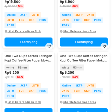
Rp
19.800
Rp
5.900
Rp
39.900
51%
Rp
16.900
66%
Online
JKTP
JKTB
Online
JKTP
JKTB
JKTU
TGR
CKP
PBKS
JKTU
TGR
CKP
PBKS
PDPK
PDPK
Lihat Ketersediaan Stok
Lihat Ketersediaan Stok
+ Keranjang
+ Keranjang
One Two Cups Kertas Saringan
One Two Cups Kertas Saringan
Kopi Coffee Filter Paper Moka
Kopi Coffee Filter Paper Moka
Pot 100 PCS - OJ1
Pot 100 PCS - OJ1
White
56mm
White
53mm
Rp
6.200
Rp
6.200
Rp
16.900
64%
Rp
16.900
64%
Online
JKTP
JKTB
Online
JKTP
JKTB
JKTU
TGR
CKP
PBKS
JKTU
TGR
CKP
PBKS
PDPK
PDPK
Lihat Ketersediaan Stok
Lihat Ketersediaan Stok