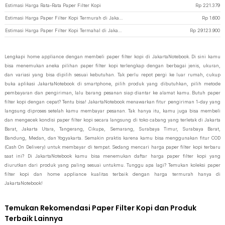
Estimasi Harga Rata-Rata Paper Filter Kopi
Rp
221.379
Estimasi Harga Paper Filter Kopi Termurah di JakartaNotebook
Rp
1.600
Estimasi Harga Paper Filter Kopi Termahal di JakartaNotebook
Rp
29.123.900
Lengkapi home appliance dengan membeli paper filter kopi di JakartaNotebook. Di sini kamu
bisa menemukan aneka pilihan paper filter kopi terlengkap dengan berbagai jenis, ukuran,
dan variasi yang bisa dipilih sesuai kebutuhan. Tak perlu repot pergi ke luar rumah, cukup
buka aplikasi JakartaNotebook di smartphone, pilih produk yang dibutuhkan, pilih metode
pembayaran dan pengiriman, lalu barang pesanan siap diantar ke alamat kamu. Butuh paper
filter kopi dengan cepat? Tentu bisa! JakartaNotebook menawarkan fitur pengiriman 1-day yang
langsung diproses setelah kamu membayar pesanan. Tak hanya itu, kamu juga bisa membeli
dan mengecek kondisi paper filter kopi secara langsung di toko cabang yang terletak di Jakarta
Barat, Jakarta Utara, Tangerang, Cikupa, Semarang, Surabaya Timur, Surabaya Barat,
Bandung, Medan, dan Yogyakarta. Semakin praktis karena kamu bisa menggunakan fitur COD
(Cash On Delivery) untuk membayar di tempat. Sedang mencari harga paper filter kopi terbaru
saat ini? Di JakartaNotebook kamu bisa menemukan daftar harga paper filter kopi yang
diurutkan dari produk yang paling sesuai untukmu. Tunggu apa lagi? Temukan koleksi paper
filter kopi dan home appliance kualitas terbaik dengan harga termurah hanya di
JakartaNotebook!
Temukan Rekomendasi Paper Filter Kopi dan Produk
Terbaik Lainnya