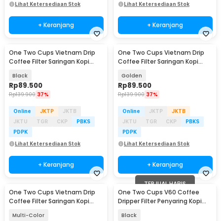
Lihat Ketersediaan Stok
Lihat Ketersediaan Stok
+ Keranjang
+ Keranjang
One Two Cups Vietnam Drip
One Two Cups Vietnam Drip
Coffee Filter Saringan Kopi
Coffee Filter Saringan Kopi
Sekrup 120ml - PF-304
Sekrup 120ml - PF-304
Black
Golden
Rp
89.500
Rp
89.500
Rp
139.900
37%
Rp
139.900
37%
Online
JKTP
JKTB
Online
JKTP
JKTB
JKTU
TGR
CKP
PBKS
JKTU
TGR
CKP
PBKS
PDPK
PDPK
Lihat Ketersediaan Stok
Lihat Ketersediaan Stok
+ Keranjang
+ Keranjang
TERJUAL HABIS
One Two Cups Vietnam Drip
One Two Cups V60 Coffee
Coffee Filter Saringan Kopi
Dripper Filter Penyaring Kopi
Sekrup 120ml - PF-304
Silikon Foldable - ML-95
Multi-Color
Black