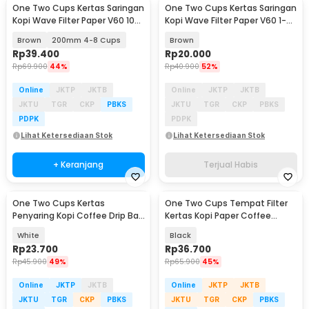
One Two Cups Kertas Saringan
One Two Cups Kertas Saringan
Kopi Wave Filter Paper V60 100
Kopi Wave Filter Paper V60 1-4
PCS - W08
Cup 50 PCS - W04
Brown
200mm 4-8 Cups
Brown
Rp
39.400
Rp
20.000
Rp
69.900
44%
Rp
40.900
52%
Online
JKTP
JKTB
Online
JKTP
JKTB
JKTU
TGR
CKP
PBKS
JKTU
TGR
CKP
PBKS
PDPK
PDPK
Lihat Ketersediaan Stok
Lihat Ketersediaan Stok
+ Keranjang
Terjual Habis
One Two Cups Kertas
One Two Cups Tempat Filter
Penyaring Kopi Coffee Drip Bag
Kertas Kopi Paper Coffee
Paper Filter 50PCS - T111
Holder Acrylic - ZJ020
White
Black
Rp
23.700
Rp
36.700
Rp
45.900
49%
Rp
65.900
45%
Online
JKTP
JKTB
Online
JKTP
JKTB
JKTU
TGR
CKP
PBKS
JKTU
TGR
CKP
PBKS