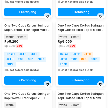
Lihat Ketersediaan Stok
Lihat Ketersediaan Stok
+ Keranjang
+ Keranjang
One Two Cups Kertas Saringan
One Two Cups Kertas Saringan
Kopi Coffee Filter Paper Moka
Kopi Coffee Filter Paper Moka
Pot 100 PCS - OJ1
Pot 100 PCS - OJ1
White
64mm
White
58mm
Rp
6.200
Rp
6.000
Rp
16.900
64%
Rp
16.900
65%
Online
JKTP
JKTB
Online
JKTP
JKTB
JKTU
TGR
CKP
PBKS
JKTU
TGR
CKP
PBKS
PDPK
PDPK
Lihat Ketersediaan Stok
Lihat Ketersediaan Stok
+ Keranjang
+ Keranjang
One Two Cups Kertas Saringan
One Two Cups Kertas Saringan
Kopi Wave Filter Paper V60 1-4
Kopi Coffee Filter Paper Moka
Cup 50 PCS - W04
Pot 100 PCS - OJ1
White
White
54mm