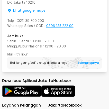
DKI Jakarta
10210
Lihat google maps
Telp
:
(021) 39 700 200
Whatsapp Sales / COD
:
0896 135 222 00
Jam buka:
Senin - Sabtu
:
09:00
-
20:00
Minggu/Libur Nasional
:
12:00
-
20:00
Idul Fitri
: libur
Selengkapnya
Beli langsung/self pickup di kota lainnya
Download Aplikasi JakartaNotebook
Layanan Pelanggan
JakartaNotebook