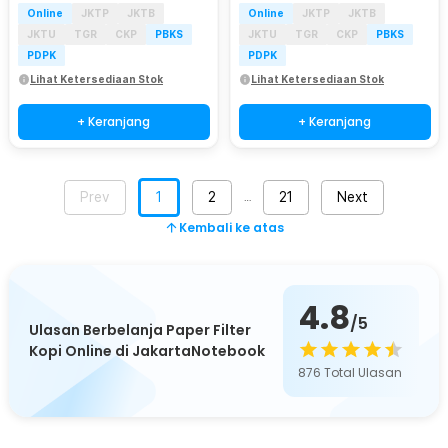
Online
JKTP
JKTB
Online
JKTP
JKTB
JKTU
TGR
CKP
PBKS
JKTU
TGR
CKP
PBKS
PDPK
PDPK
Lihat Ketersediaan Stok
Lihat Ketersediaan Stok
+ Keranjang
+ Keranjang
Prev
1
2
21
Next
…
Kembali ke atas
4.8
/5
Ulasan Berbelanja Paper Filter
Kopi Online di JakartaNotebook
876
Total Ulasan