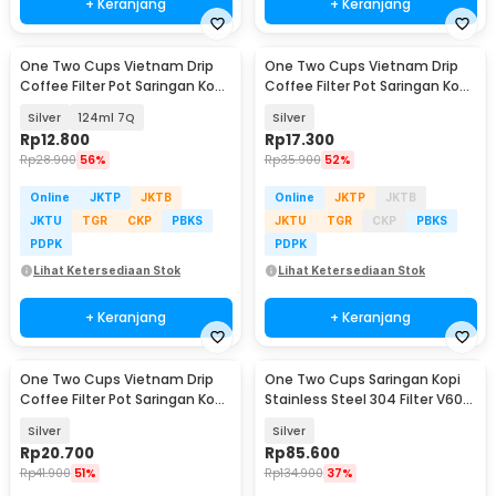
+ Keranjang
+ Keranjang
One Two Cups Vietnam Drip
One Two Cups Vietnam Drip
Coffee Filter Pot Saringan Kopi
Coffee Filter Pot Saringan Kopi
- LC1
120ml 7Q - ON-7Q
Silver
124ml 7Q
Silver
Rp
12.800
Rp
17.300
Rp
28.900
56%
Rp
35.900
52%
Online
JKTP
JKTB
Online
JKTP
JKTB
JKTU
TGR
CKP
PBKS
JKTU
TGR
CKP
PBKS
PDPK
PDPK
Lihat Ketersediaan Stok
Lihat Ketersediaan Stok
+ Keranjang
+ Keranjang
One Two Cups Vietnam Drip
One Two Cups Saringan Kopi
Coffee Filter Pot Saringan Kopi
Stainless Steel 304 Filter V60
220ml 9Q - ON-22
Large - FS-42S
Silver
Silver
Rp
20.700
Rp
85.600
Rp
41.900
51%
Rp
134.900
37%