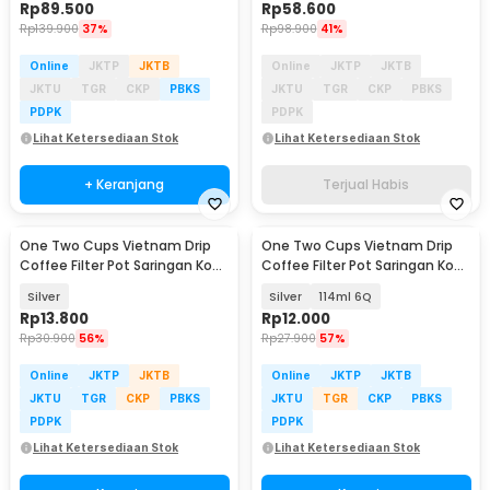
Rp
89.500
Rp
58.600
Rp
139.900
37%
Rp
98.900
41%
Online
JKTP
JKTB
Online
JKTP
JKTB
JKTU
TGR
CKP
PBKS
JKTU
TGR
CKP
PBKS
PDPK
PDPK
Lihat Ketersediaan Stok
Lihat Ketersediaan Stok
+ Keranjang
Terjual Habis
One Two Cups Vietnam Drip
One Two Cups Vietnam Drip
Coffee Filter Pot Saringan Kopi
Coffee Filter Pot Saringan Kopi
180ml 8Q - LC1
- LC1
Silver
Silver
114ml 6Q
Rp
13.800
Rp
12.000
Rp
30.900
56%
Rp
27.900
57%
Online
JKTP
JKTB
Online
JKTP
JKTB
JKTU
TGR
CKP
PBKS
JKTU
TGR
CKP
PBKS
PDPK
PDPK
Lihat Ketersediaan Stok
Lihat Ketersediaan Stok