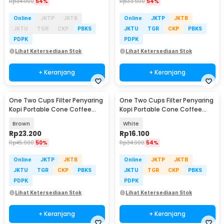
Rp
34.900
54%
Rp
33.900
54%
Online
JKTP
JKTB
Online
JKTP
JKTB
JKTU
TGR
CKP
PBKS
JKTU
TGR
CKP
PBKS
PDPK
PDPK
Lihat Ketersediaan Stok
Lihat Ketersediaan Stok
+ Keranjang
+ Keranjang
One Two Cups Filter Penyaring
One Two Cups Filter Penyaring
Kopi Portable Cone Coffee
Kopi Portable Cone Coffee
Dripper - F-402
Dripper - F-402
Brown
White
Rp
23.200
Rp
16.100
Rp
45.900
50%
Rp
34.900
54%
Online
JKTP
JKTB
Online
JKTP
JKTB
JKTU
TGR
CKP
PBKS
JKTU
TGR
CKP
PBKS
PDPK
PDPK
Lihat Ketersediaan Stok
Lihat Ketersediaan Stok
+ Keranjang
+ Keranjang