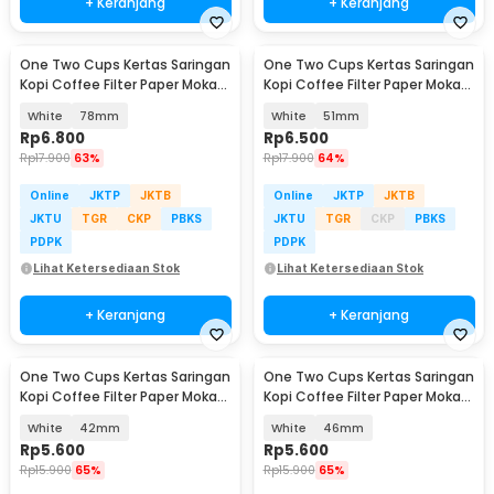
+ Keranjang
+ Keranjang
One Two Cups Kertas Saringan
One Two Cups Kertas Saringan
Kopi Coffee Filter Paper Moka
Kopi Coffee Filter Paper Moka
Pot 100 PCS - OJ1
Pot 100 PCS - OJ1
White
78mm
White
51mm
Rp
6.800
Rp
6.500
Rp
17.900
63%
Rp
17.900
64%
Online
JKTP
JKTB
Online
JKTP
JKTB
JKTU
TGR
CKP
PBKS
JKTU
TGR
CKP
PBKS
PDPK
PDPK
Lihat Ketersediaan Stok
Lihat Ketersediaan Stok
+ Keranjang
+ Keranjang
One Two Cups Kertas Saringan
One Two Cups Kertas Saringan
Kopi Coffee Filter Paper Moka
Kopi Coffee Filter Paper Moka
Pot 100 PCS - OJ1
Pot 100 PCS - OJ1
White
42mm
White
46mm
Rp
5.600
Rp
5.600
Rp
15.900
65%
Rp
15.900
65%