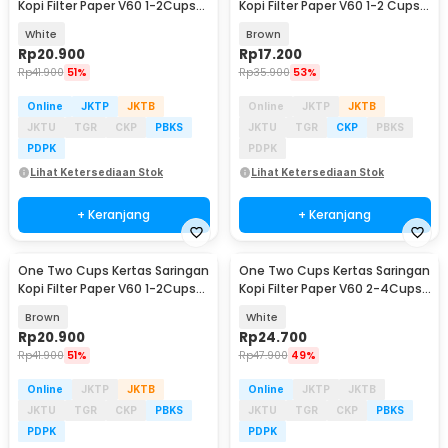
Kopi Filter Paper V60 1-2Cups
Kopi Filter Paper V60 1-2 Cups
100 PCS - V01
100 PCS - V01
White
Brown
Rp
20.900
Rp
17.200
Rp
41.900
51%
Rp
35.900
53%
Online
JKTP
JKTB
Online
JKTP
JKTB
JKTU
TGR
CKP
PBKS
JKTU
TGR
CKP
PBKS
PDPK
PDPK
Lihat Ketersediaan Stok
Lihat Ketersediaan Stok
+ Keranjang
+ Keranjang
One Two Cups Kertas Saringan
One Two Cups Kertas Saringan
Kopi Filter Paper V60 1-2Cups
Kopi Filter Paper V60 2-4Cups
100 PCS - V01
100 PCS - V02
Brown
White
Rp
20.900
Rp
24.700
Rp
41.900
51%
Rp
47.900
49%
Online
JKTP
JKTB
Online
JKTP
JKTB
JKTU
TGR
CKP
PBKS
JKTU
TGR
CKP
PBKS
PDPK
PDPK