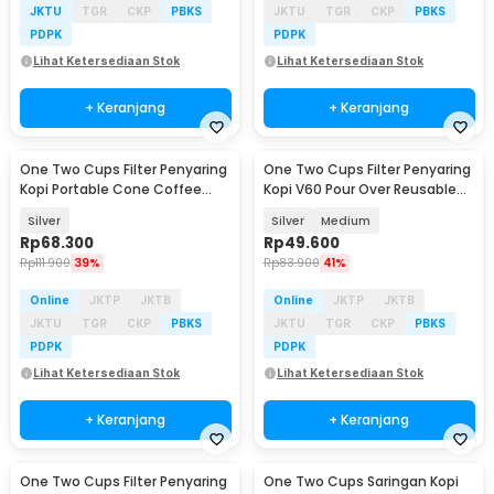
JKTU
TGR
CKP
PBKS
JKTU
TGR
CKP
PBKS
PDPK
PDPK
Lihat Ketersediaan Stok
Lihat Ketersediaan Stok
+ Keranjang
+ Keranjang
One Two Cups Filter Penyaring
One Two Cups Filter Penyaring
Kopi Portable Cone Coffee
Kopi V60 Pour Over Reusable
Dripper - LF13
Cone Coffee - FS-40
Silver
Silver
Medium
Rp
68.300
Rp
49.600
Rp
111.900
39%
Rp
83.900
41%
Online
JKTP
JKTB
Online
JKTP
JKTB
JKTU
TGR
CKP
PBKS
JKTU
TGR
CKP
PBKS
PDPK
PDPK
Lihat Ketersediaan Stok
Lihat Ketersediaan Stok
+ Keranjang
+ Keranjang
One Two Cups Filter Penyaring
One Two Cups Saringan Kopi