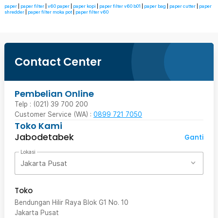
paper
|
paper filter
|
v60 paper
|
paper kopi
|
paper filter v60 b01
|
paper bag
|
paper cutter
|
paper
shredder
|
paper filter moka pot
|
paper filter v60
Contact Center
Pembelian Online
Telp : (021) 39 700 200
Customer Service (WA) :
0899 721 7050
Toko Kami
Jabodetabek
Ganti
Lokasi
Jakarta Pusat
Toko
Bendungan Hilir Raya Blok G1 No. 10
Jakarta Pusat