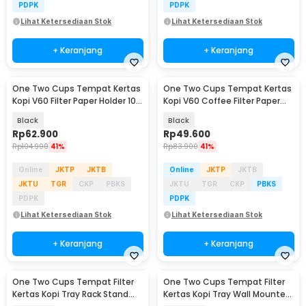
PDPK
PDPK
Lihat Ketersediaan Stok
Lihat Ketersediaan Stok
+ Keranjang
+ Keranjang
One Two Cups Tempat Kertas
One Two Cups Tempat Kertas
Kopi V60 Filter Paper Holder 100
Kopi V60 Coffee Filter Paper
Slot - V02
Holder 50 Slot - V01
Black
Black
Rp
62.900
Rp
49.600
Rp
104.900
41%
Rp
83.900
41%
Online
JKTP
JKTB
Online
JKTP
JKTB
JKTU
TGR
CKP
PBKS
JKTU
TGR
CKP
PBKS
PDPK
PDPK
Lihat Ketersediaan Stok
Lihat Ketersediaan Stok
+ Keranjang
+ Keranjang
One Two Cups Tempat Filter
One Two Cups Tempat Filter
Kertas Kopi Tray Rack Stand
Kertas Kopi Tray Wall Mounted