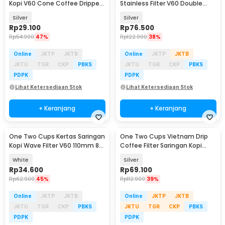
Kopi V60 Cone Coffee Dripper
Stainless Filter V60 Double
Reusable - FGX60
Layer Small - FS-40S
Silver
Silver
Rp
29.100
Rp
76.500
Rp
54.900
47%
Rp
122.900
38%
Online
JKTP
JKTB
Online
JKTP
JKTB
JKTU
TGR
CKP
PBKS
JKTU
TGR
CKP
PBKS
PDPK
PDPK
Lihat Ketersediaan Stok
Lihat Ketersediaan Stok
+ Keranjang
+ Keranjang
One Two Cups Kertas Saringan
One Two Cups Vietnam Drip
Kopi Wave Filter V60 110mm 8-
Coffee Filter Saringan Kopi
12Cup 100PCS - W12
Sekrup 250ml 8Q - LC2
White
Silver
Rp
34.600
Rp
69.100
Rp
62.900
45%
Rp
112.900
39%
Online
JKTP
JKTB
Online
JKTP
JKTB
JKTU
TGR
CKP
PBKS
JKTU
TGR
CKP
PBKS
PDPK
PDPK