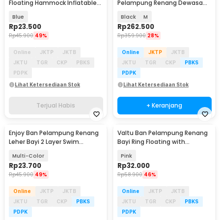
Floating Hammock Inflatable
Pelampung Renang Dewasa
Water Bed - FDJ21
Life Jacket Water Sport Vest -
Blue
Black
M
JR-38
Rp
23.500
Rp
262.500
Rp
45.900
49%
Rp
359.900
28%
Online
JKTP
JKTB
Online
JKTP
JKTB
JKTU
TGR
CKP
PBKS
JKTU
TGR
CKP
PBKS
PDPK
PDPK
Lihat Ketersediaan Stok
Lihat Ketersediaan Stok
Terjual Habis
+ Keranjang
Enjoy Ban Pelampung Renang
Valtu Ban Pelampung Renang
Baru
Leher Bayi 2 Layer Swim
Bayi Ring Floating with
Inflatable 40cm - ZY-BQ
Steering Wheel - M-15
Multi-Color
Pink
Rp
23.700
Rp
32.000
Rp
45.900
49%
Rp
58.900
46%
Online
JKTP
JKTB
Online
JKTP
JKTB
JKTU
TGR
CKP
PBKS
JKTU
TGR
CKP
PBKS
PDPK
PDPK