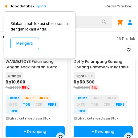
Jabodetabek
ganti
Order Tracking
Silakan ubah lokasi store sesuai
dengan lokasi Anda.
"pelampung"
26
Produk
Mengerti
Filter
Urutkan
WANMEJTOYS Pelampung
Doffy Pelampung Renang
Baru
Lengan Anak Inflatable Arm
Floating Hammock Inflatable
Band Rolls Up 1 Pair - SX001
Water Bed 4 Pipes - FDJ40
Orange
Light Blue
Rp
10.600
Rp
60.500
Rp
24.900
58%
Rp
100.900
41%
Online
JKTP
JKTB
Online
JKTP
JKTB
JKTU
TGR
CKP
PBKS
JKTU
TGR
CKP
PBKS
PDPK
PDPK
Lihat Ketersediaan Stok
Lihat Ketersediaan Stok
+ Keranjang
+ Keranjang