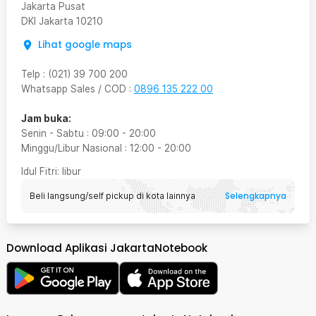
Jakarta Pusat
DKI Jakarta
10210
Lihat google maps
Telp
:
(021) 39 700 200
Whatsapp Sales / COD
:
0896 135 222 00
Jam buka:
Senin - Sabtu
:
09:00
-
20:00
Minggu/Libur Nasional
:
12:00
-
20:00
Idul Fitri
: libur
Selengkapnya
Beli langsung/self pickup di kota lainnya
Download Aplikasi JakartaNotebook