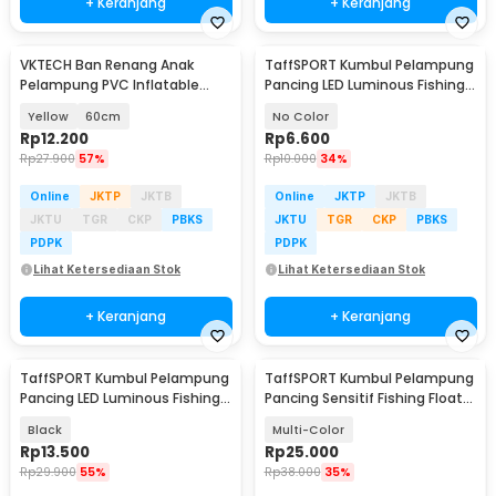
+ Keranjang
+ Keranjang
VKTECH Ban Renang Anak
TaffSPORT Kumbul Pelampung
Pelampung PVC Inflatable
Pancing LED Luminous Fishing
Swimming Ring - V03
Float 2 PCS - NT-02
Yellow
60cm
No Color
Rp
12.200
Rp
6.600
Rp
27.900
57%
Rp
10.000
34%
Online
JKTP
JKTB
Online
JKTP
JKTB
JKTU
TGR
CKP
PBKS
JKTU
TGR
CKP
PBKS
PDPK
PDPK
Lihat Ketersediaan Stok
Lihat Ketersediaan Stok
+ Keranjang
+ Keranjang
TaffSPORT Kumbul Pelampung
TaffSPORT Kumbul Pelampung
Pancing LED Luminous Fishing
Pancing Sensitif Fishing Float
Float 1 PCS - YD03
10 PCS - P016
Black
Multi-Color
Rp
13.500
Rp
25.000
Rp
29.900
55%
Rp
38.000
35%