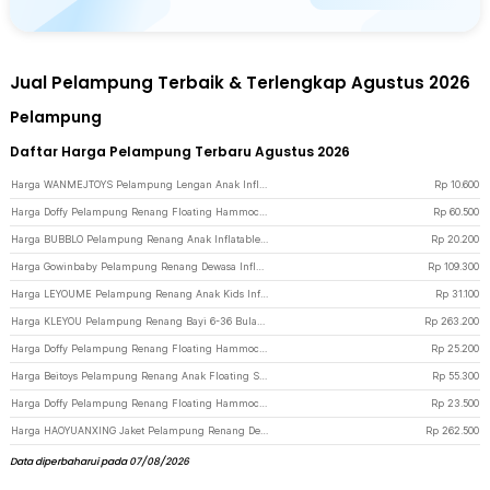
Jual Pelampung Terbaik & Terlengkap Agustus 2026
Pelampung
Daftar Harga Pelampung Terbaru Agustus 2026
Harga WANMEJTOYS Pelampung Lengan Anak Inflatable Arm Band Rolls Up 1 Pair - SX001 - Orange
Rp
10.600
Harga Doffy Pelampung Renang Floating Hammock Inflatable Water Bed 4 Pipes - FDJ40 - Light Blue
Rp
60.500
Harga BUBBLO Pelampung Renang Anak Inflatable Water Float Mattress PVC - V025 - Blue
Rp
20.200
Harga Gowinbaby Pelampung Renang Dewasa Inflatable Floating Chair 165x85cm - TWO2 - Blue
Rp
109.300
Harga LEYOUME Pelampung Renang Anak Kids Inflatable Swimming Jacket 40x33cm - FY081 - Blue
Rp
31.100
Harga KLEYOU Pelampung Renang Bayi 6-36 Bulan Non Inflatable Pearl Foam - H054 - Yellow
Rp
263.200
Harga Doffy Pelampung Renang Floating Hammock Inflatable Water Bed - FDJ21 - Pink
Rp
25.200
Harga Beitoys Pelampung Renang Anak Floating Swimming Vest - HW160 - Blue
Rp
55.300
Harga Doffy Pelampung Renang Floating Hammock Inflatable Water Bed - FDJ21 - Blue
Rp
23.500
Harga HAOYUANXING Jaket Pelampung Renang Dewasa Life Jacket Water Sport Vest M - JR-38 - Black
Rp
262.500
Data diperbaharui pada 07/08/2026