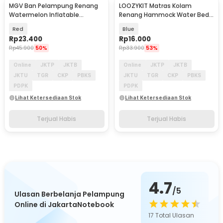
MGV Ban Pelampung Renang
LOOZYKIT Matras Kolam
Watermelon Inflatable
Renang Hammock Water Bed -
Swimming Ring PVC 90cm -
L002
Red
Blue
V06
Rp
23.400
Rp
16.000
Rp
45.900
50%
Rp
33.900
53%
Online
JKTP
JKTB
Online
JKTP
JKTB
JKTU
TGR
CKP
PBKS
JKTU
TGR
CKP
PBKS
PDPK
PDPK
Lihat Ketersediaan Stok
Lihat Ketersediaan Stok
Terjual Habis
Terjual Habis
4.7
/5
Ulasan Berbelanja Pelampung
Online di JakartaNotebook
17
Total Ulasan