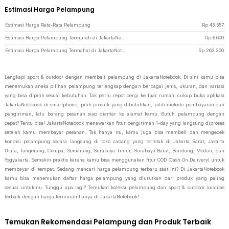
Estimasi Harga Pelampung
Estimasi Harga Rata-Rata Pelampung
Rp
43.557
Estimasi Harga Pelampung Termurah di JakartaNotebook
Rp
6.600
Estimasi Harga Pelampung Termahal di JakartaNotebook
Rp
263.200
Lengkapi sport & outdoor dengan membeli pelampung di JakartaNotebook. Di sini kamu bisa
menemukan aneka pilihan pelampung terlengkap dengan berbagai jenis, ukuran, dan variasi
yang bisa dipilih sesuai kebutuhan. Tak perlu repot pergi ke luar rumah, cukup buka aplikasi
JakartaNotebook di smartphone, pilih produk yang dibutuhkan, pilih metode pembayaran dan
pengiriman, lalu barang pesanan siap diantar ke alamat kamu. Butuh pelampung dengan
cepat? Tentu bisa! JakartaNotebook menawarkan fitur pengiriman 1-day yang langsung diproses
setelah kamu membayar pesanan. Tak hanya itu, kamu juga bisa membeli dan mengecek
kondisi pelampung secara langsung di toko cabang yang terletak di Jakarta Barat, Jakarta
Utara, Tangerang, Cikupa, Semarang, Surabaya Timur, Surabaya Barat, Bandung, Medan, dan
Yogyakarta. Semakin praktis karena kamu bisa menggunakan fitur COD (Cash On Delivery) untuk
membayar di tempat. Sedang mencari harga pelampung terbaru saat ini? Di JakartaNotebook
kamu bisa menemukan daftar harga pelampung yang diurutkan dari produk yang paling
sesuai untukmu. Tunggu apa lagi? Temukan koleksi pelampung dan sport & outdoor kualitas
terbaik dengan harga termurah hanya di JakartaNotebook!
Temukan Rekomendasi Pelampung dan Produk Terbaik