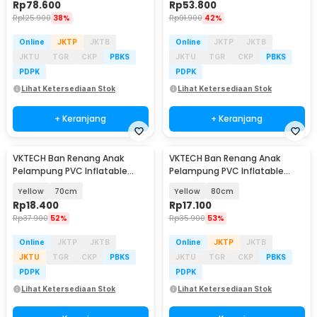
Rp
78.600
Rp
53.800
Rp
125.900
38%
Rp
91.900
42%
Online
JKTP
JKTB
Online
JKTP
JKTB
JKTU
TGR
CKP
PBKS
JKTU
TGR
CKP
PBKS
PDPK
PDPK
Lihat Ketersediaan Stok
Lihat Ketersediaan Stok
+ Keranjang
+ Keranjang
VKTECH Ban Renang Anak
VKTECH Ban Renang Anak
Pelampung PVC Inflatable
Pelampung PVC Inflatable
Swimming Ring - V03
Swimming Ring - V03
Yellow
70cm
Yellow
80cm
Rp
18.400
Rp
17.100
Rp
37.900
52%
Rp
35.900
53%
Online
JKTP
JKTB
Online
JKTP
JKTB
JKTU
TGR
CKP
PBKS
JKTU
TGR
CKP
PBKS
PDPK
PDPK
Lihat Ketersediaan Stok
Lihat Ketersediaan Stok