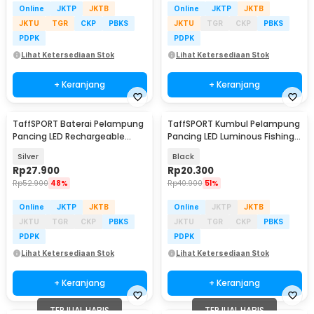
Online
JKTP
JKTB
Online
JKTP
JKTB
JKTU
TGR
CKP
PBKS
JKTU
TGR
CKP
PBKS
PDPK
PDPK
Lihat Ketersediaan Stok
Lihat Ketersediaan Stok
+ Keranjang
+ Keranjang
TaffSPORT Baterai Pelampung
TaffSPORT Kumbul Pelampung
Pancing LED Rechargeable
Pancing LED Luminous Fishing
CR425 USB Charger - LK25
Float 1 PCS - DS-10
Silver
Black
Rp
27.900
Rp
20.300
Rp
52.900
48%
Rp
40.900
51%
Online
JKTP
JKTB
Online
JKTP
JKTB
JKTU
TGR
CKP
PBKS
JKTU
TGR
CKP
PBKS
PDPK
PDPK
Lihat Ketersediaan Stok
Lihat Ketersediaan Stok
+ Keranjang
+ Keranjang
TERJUAL HABIS
TERJUAL HABIS