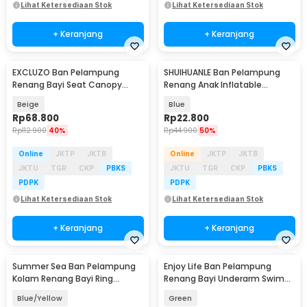
Lihat Ketersediaan Stok
Lihat Ketersediaan Stok
+ Keranjang
+ Keranjang
EXCLUZO Ban Pelampung
SHUIHUANLE Ban Pelampung
Renang Bayi Seat Canopy
Renang Anak Inflatable
Inflatable Swim 55x23cm - 6111
Swimming Ring PVC 80cm -
Beige
Blue
V05
Rp
68.800
Rp
22.800
Rp
112.900
40%
Rp
44.900
50%
Online
JKTP
JKTB
Online
JKTP
JKTB
JKTU
TGR
CKP
PBKS
JKTU
TGR
CKP
PBKS
PDPK
PDPK
Lihat Ketersediaan Stok
Lihat Ketersediaan Stok
+ Keranjang
+ Keranjang
Summer Sea Ban Pelampung
Enjoy Life Ban Pelampung
Kolam Renang Bayi Ring
Renang Bayi Underarm Swim
Floating with Canopy - M-1
Inflatable 16cm - H010
Blue/Yellow
Green