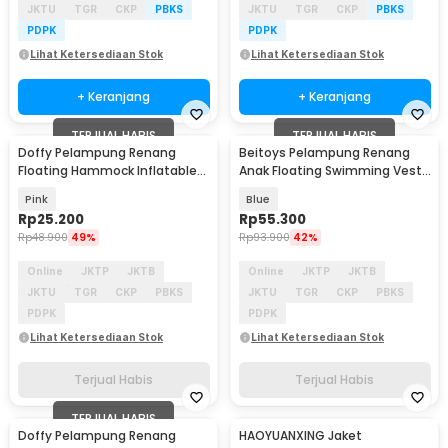
JKTU
TGR
CKP
PBKS
JKTU
TGR
CKP
PBKS
PDPK
PDPK
Lihat Ketersediaan Stok
Lihat Ketersediaan Stok
+ Keranjang
+ Keranjang
TERJUAL HABIS
TERJUAL HABIS
Doffy Pelampung Renang
Beitoys Pelampung Renang
Floating Hammock Inflatable
Anak Floating Swimming Vest
Water Bed - FDJ21
- HW160
Pink
Blue
Rp
25.200
Rp
55.300
Rp
48.900
49%
Rp
93.900
42%
Online
JKTP
JKTB
Online
JKTP
JKTB
JKTU
TGR
CKP
PBKS
JKTU
TGR
CKP
PBKS
PDPK
PDPK
Lihat Ketersediaan Stok
Lihat Ketersediaan Stok
Terjual Habis
Terjual Habis
TERJUAL HABIS
Doffy Pelampung Renang
HAOYUANXING Jaket