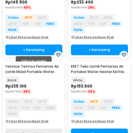
Rp
149.900
Rp
233.400
Rp
282.900
48%
Rp
319.900
28%
Online
JKTP
JKTB
Online
JKTP
JKTB
JKTU
TGR
CKP
PBKS
JKTU
TGR
CKP
PBKS
PDPK
PDPK
Lihat Ketersediaan Stok
Lihat Ketersediaan Stok
+ Keranjang
+ Keranjang
TERJUAL HABIS
Yannice Termos Pemanas Air
EKET Teko Listrik Pemanas Air
Listrik Mobil Portable Water
Portabel Water Heater Kettle
Heater 500ml - 2405
300W 450ml - SY-618
Black
White
Rp
239.100
Rp
193.500
Rp
327.900
28%
Rp
291.900
34%
Online
JKTP
JKTB
Online
JKTP
JKTB
JKTU
TGR
CKP
PBKS
JKTU
TGR
CKP
PBKS
PDPK
PDPK
Lihat Ketersediaan Stok
Lihat Ketersediaan Stok