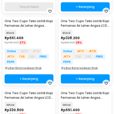
Terjual Habis
+ Keranjang
One Two Cups Teko Listrik Kopi
One Two Cups Teko Listrik Kopi
Pemanas Air Leher Angsa
Pemanas Air Leher Angsa LCD
1200W 1L - KT10 PRO
1000W 1L - HR-462
Black
Black
Rp
551.400
Rp
328.200
Rp
745.900
27%
Rp
449.900
28%
Online
JKTP
JKTB
Online
JKTP
JKTB
JKTU
TGR
CKP
PBKS
JKTU
TGR
CKP
PBKS
PDPK
PDPK
Lihat Ketersediaan Stok
Lihat Ketersediaan Stok
+ Keranjang
+ Keranjang
One Two Cups Teko Listrik Kopi
One Two Cups Teko Listrik Kopi
Pemanas Air Leher Angsa LCD
Pemanas Air Leher Angsa
1000W 1L - HR-462
1200W 1L - KT10 PRO
White
White
Rp
330.800
Rp
551.400