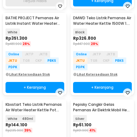
Terjual Habis
+ Keranjang
BATHE PROJECT Pemanas Air
DMWD Teko Listrik Pemanas Air
Listrik Instant Water Heater
Water Heater Kettle 1500W 1.7L
SUS 5500W - RYK-010
- LM-1703
White
Black
Rp
351.300
Rp
326.800
Rp
481.900
28%
Rp
447.900
28%
Online
JKTP
JKTB
Online
JKTP
JKTB
JKTU
TGR
CKP
PBKS
JKTU
TGR
CKP
PBKS
PDPK
PDPK
Lihat Ketersediaan Stok
Lihat Ketersediaan Stok
+ Keranjang
+ Keranjang
Kbxstart Teko Listrik Pemanas
Pepisky Cangkir Gelas
Air Water Heater Kettle Pot
Pemanas Air Elektrik Mobil Heat
360W - YSB-05
Travel Mug 500ml - NJ99
White
480ml
Silver
Rp
144.100
Rp
61.100
Rp
235.900
39%
Rp
101.900
41%