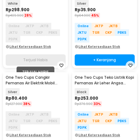
- MJDGNYSH01DEM
Travel Mug 450ml - NJ88
White
Silver
Rp
298.900
Rp
35.900
Rp
409.900
28%
Rp
64.900
45%
Online
JKTP
JKTB
Online
JKTP
JKTB
JKTU
TGR
CKP
PBKS
JKTU
TGR
CKP
PBKS
PDPK
PDPK
Lihat Ketersediaan Stok
Lihat Ketersediaan Stok
Terjual Habis
+ Keranjang
TERJUAL HABIS
One Two Cups Cangkir
One Two Cups Teko Listrik Kopi
Pemanas Air Elektrik Mobil
Pemanas Air Leher Angsa
Travel Mug 350ml 150ml -
1000W 1L - HR-462
Silver
Black
EST350
Rp
80.400
Rp
253.000
Rp
127.900
38%
Rp
376.900
33%
Online
JKTP
JKTB
Online
JKTP
JKTB
JKTU
TGR
CKP
PBKS
JKTU
TGR
CKP
PBKS
PDPK
PDPK
Lihat Ketersediaan Stok
Lihat Ketersediaan Stok