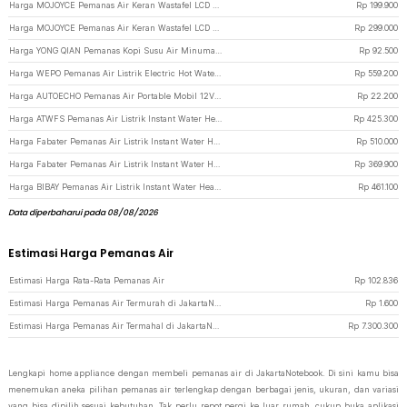
Harga MOJOYCE Pemanas Air Keran Wastafel LCD Switch Hot and Cold 220V 3000W - RY-019 - Silver
Rp
199.900
Harga MOJOYCE Pemanas Air Keran Wastafel LCD Switch Hot and Cold 220V 3000W - RY-011-4 - Silver
Rp
299.000
Harga YONG QIAN Pemanas Kopi Susu Air Minuman Mini Heater Stove Pot 500W - YQ-105 - Black
Rp
92.500
Harga WEPO Pemanas Air Listrik Electric Hot Water Bucket Stainless Steel 18L - RK02 - Silver
Rp
559.200
Harga AUTOECHO Pemanas Air Portable Mobil 12V 120W - HT-2090 - Black
Rp
22.200
Harga ATWFS Pemanas Air Listrik Instant Water Heater Display IPX4 220V 4200W - HY55B - White
Rp
425.300
Harga Fabater Pemanas Air Listrik Instant Water Heater Display IPX4 3800W - XY-FG - Black
Rp
510.000
Harga Fabater Pemanas Air Listrik Instant Water Heater Display IPX4 3800W - XY-FG - White
Rp
369.900
Harga BIBAY Pemanas Air Listrik Instant Water Heater Display IPX4 220V 6000W - RY-LZT-4 - Blue
Rp
461.100
Data diperbaharui pada 08/08/2026
Estimasi Harga Pemanas Air
Estimasi Harga Rata-Rata Pemanas Air
Rp
102.836
Estimasi Harga Pemanas Air Termurah di JakartaNotebook
Rp
1.600
Estimasi Harga Pemanas Air Termahal di JakartaNotebook
Rp
7.300.300
Lengkapi home appliance dengan membeli pemanas air di JakartaNotebook. Di sini kamu bisa
menemukan aneka pilihan pemanas air terlengkap dengan berbagai jenis, ukuran, dan variasi
yang bisa dipilih sesuai kebutuhan. Tak perlu repot pergi ke luar rumah, cukup buka aplikasi