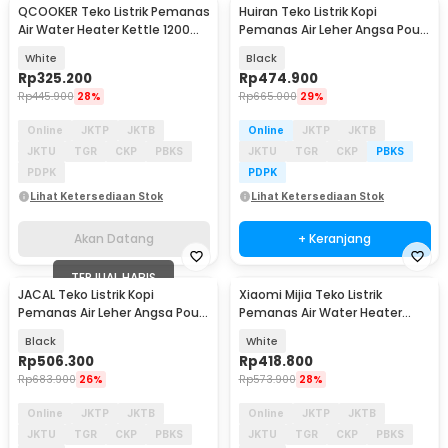
QCOOKER Teko Listrik Pemanas
Huiran Teko Listrik Kopi
Akan Datang
Air Water Heater Kettle 1200W
Pemanas Air Leher Angsa Pour
1.5L - CR-JYH01
Over 1000W 1L - 562X
White
Black
Rp
325.200
Rp
474.900
Rp
445.900
28%
Rp
665.000
29%
Online
JKTP
JKTB
Online
JKTP
JKTB
JKTU
TGR
CKP
PBKS
JKTU
TGR
CKP
PBKS
PDPK
PDPK
Lihat Ketersediaan Stok
Lihat Ketersediaan Stok
Akan Datang
+ Keranjang
TERJUAL HABIS
JACAL Teko Listrik Kopi
Xiaomi Mijia Teko Listrik
Akan Datang
Pemanas Air Leher Angsa Pour
Pemanas Air Water Heater
Over 800W 1L - GL-205
Kettle 800W 1.5L - S2
Black
White
Rp
506.300
Rp
418.800
Rp
683.900
26%
Rp
573.900
28%
Online
JKTP
JKTB
Online
JKTP
JKTB
JKTU
TGR
CKP
PBKS
JKTU
TGR
CKP
PBKS