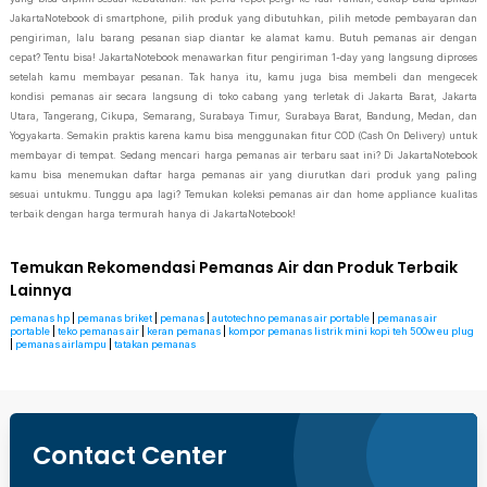
JakartaNotebook di smartphone, pilih produk yang dibutuhkan, pilih metode pembayaran dan
pengiriman, lalu barang pesanan siap diantar ke alamat kamu. Butuh pemanas air dengan
cepat? Tentu bisa! JakartaNotebook menawarkan fitur pengiriman 1-day yang langsung diproses
setelah kamu membayar pesanan. Tak hanya itu, kamu juga bisa membeli dan mengecek
kondisi pemanas air secara langsung di toko cabang yang terletak di Jakarta Barat, Jakarta
Utara, Tangerang, Cikupa, Semarang, Surabaya Timur, Surabaya Barat, Bandung, Medan, dan
Yogyakarta. Semakin praktis karena kamu bisa menggunakan fitur COD (Cash On Delivery) untuk
membayar di tempat. Sedang mencari harga pemanas air terbaru saat ini? Di JakartaNotebook
kamu bisa menemukan daftar harga pemanas air yang diurutkan dari produk yang paling
sesuai untukmu. Tunggu apa lagi? Temukan koleksi pemanas air dan home appliance kualitas
terbaik dengan harga termurah hanya di JakartaNotebook!
Temukan Rekomendasi Pemanas Air dan Produk Terbaik
Lainnya
pemanas hp
|
pemanas briket
|
pemanas
|
autotechno pemanas air portable
|
pemanas air
portable
|
teko pemanas air
|
keran pemanas
|
kompor pemanas listrik mini kopi teh 500w eu plug
|
pemanas airlampu
|
tatakan pemanas
Contact Center