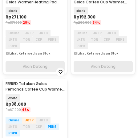
Gelas Warmer Heating Pad
Gelas Coffee Cup Warmer
Coaster with Cup - A314
Heating Pad Coaster - A314
Black
Black
Rp
271.100
Rp
192.300
Rp
371.900
28%
Rp
290.900
34%
Online
JKTP
JKTB
Online
JKTP
JKTB
JKTU
TGR
CKP
PBKS
JKTU
TGR
CKP
PBKS
PDPK
PDPK
Lihat Ketersediaan Stok
Lihat Ketersediaan Stok
Akan Datang
Akan Datang
FEERED Tatakan Gelas
Pemanas Coffee Cup Warmer
Heating Pad USB - M308
White
Rp
38.000
Rp
67.900
45%
Online
JKTP
JKTB
JKTU
TGR
CKP
PBKS
PDPK