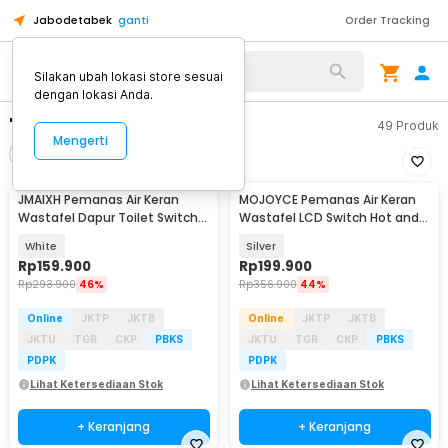
Jabodetabek
ganti
Order Tracking
Silakan ubah lokasi store sesuai
dengan lokasi Anda.
"pemanas air"
49
Produk
Mengerti
Filter
Urutkan
JMAIXH Pemanas Air Keran
MOJOYCE Pemanas Air Keran
Wastafel Dapur Toilet Switch
Wastafel LCD Switch Hot and
Hot and Cold - ZSW-D03
Cold 220V 3000W - RY-019
White
Silver
Rp
159.900
Rp
199.900
Rp
293.900
46%
Rp
356.900
44%
Online
JKTP
JKTB
Online
JKTP
JKTB
JKTU
TGR
CKP
PBKS
JKTU
TGR
CKP
PBKS
PDPK
PDPK
Lihat Ketersediaan Stok
Lihat Ketersediaan Stok
+ Keranjang
+ Keranjang