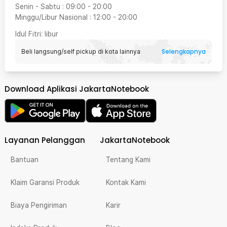
Senin - Sabtu
:
09:00
-
20:00
Minggu/Libur Nasional
:
12:00
-
20:00
Idul Fitri
: libur
Selengkapnya
Beli langsung/self pickup di kota lainnya
Download Aplikasi JakartaNotebook
Layanan Pelanggan
JakartaNotebook
Bantuan
Tentang Kami
Klaim Garansi Produk
Kontak Kami
Biaya Pengiriman
Karir