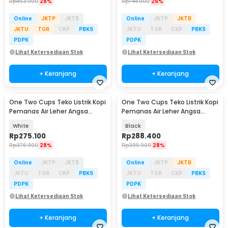
Rp
453.900
28%
Rp
744.900
26%
Online
JKTP
JKTB
Online
JKTP
JKTB
JKTU
TGR
CKP
PBKS
JKTU
TGR
CKP
PBKS
PDPK
PDPK
Lihat Ketersediaan Stok
Lihat Ketersediaan Stok
+ Keranjang
+ Keranjang
One Two Cups Teko Listrik Kopi
One Two Cups Teko Listrik Kopi
Pemanas Air Leher Angsa
Pemanas Air Leher Angsa
1000W 1L - HR-462
Timer 1000W 1L - HR-462
White
Black
Rp
275.100
Rp
288.400
Rp
376.900
28%
Rp
395.900
28%
Online
JKTP
JKTB
Online
JKTP
JKTB
JKTU
TGR
CKP
PBKS
JKTU
TGR
CKP
PBKS
PDPK
PDPK
Lihat Ketersediaan Stok
Lihat Ketersediaan Stok
+ Keranjang
+ Keranjang