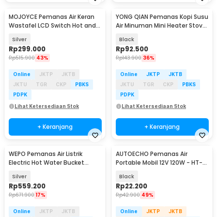
MOJOYCE Pemanas Air Keran
YONG QIAN Pemanas Kopi Susu
Wastafel LCD Switch Hot and
Air Minuman Mini Heater Stove
Cold 220V 3000W - RY-011-4
Pot 500W - YQ-105
Silver
Black
Rp
299.000
Rp
92.500
Rp
515.900
43%
Rp
143.900
36%
Online
JKTP
JKTB
Online
JKTP
JKTB
JKTU
TGR
CKP
PBKS
JKTU
TGR
CKP
PBKS
PDPK
PDPK
Lihat Ketersediaan Stok
Lihat Ketersediaan Stok
+ Keranjang
+ Keranjang
WEPO Pemanas Air Listrik
AUTOECHO Pemanas Air
Electric Hot Water Bucket
Portable Mobil 12V 120W - HT-
Stainless Steel 18L - RK02
2090
Silver
Black
Rp
559.200
Rp
22.200
Rp
671.900
17%
Rp
42.900
49%
Online
JKTP
JKTB
Online
JKTP
JKTB