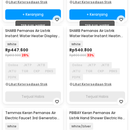
Lihat Ketersediaan Stok
Lihat Ketersediaan Stok
+ Keranjang
+ Keranjang
TERJUAL HABIS
TERJUAL HABIS
SHARB Pemanas Air Listrik
SHARB Pemanas Air Listrik
Instant Water Heater Display
Water Heater Instant Heating
IPX4 220V 5500W - RYK-004
220V 3800W - XY-FG
White
White
Rp
447.600
Rp
540.800
Rp
613.900
28%
Rp
800.000
33%
Online
JKTP
JKTB
Online
JKTP
JKTB
JKTU
TGR
CKP
PBKS
JKTU
TGR
CKP
PBKS
PDPK
PDPK
Lihat Ketersediaan Stok
Lihat Ketersediaan Stok
Terjual Habis
Terjual Habis
Temmax Keran Pemanas Air
PBIBAY Keran Pemanas Air
Electric Faucet 3rd Generation
Listrik Hand Shower Electric Hot
3000W - RX-008
Cold Faucet - RX-021
White
White/Silver