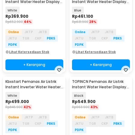
Instant Water Heater Display
Instant Water Heater Display
IPX4 3800W - XY-FG
IPX4 220V 6000W - RY-LZT-4
White
Blue
Rp
369.900
Rp
461.100
Rp
652.900
44%
Rp
631.900
28%
Online
JKTP
JKTB
Online
JKTP
JKTB
JKTU
TGR
CKP
PBKS
JKTU
TGR
CKP
PBKS
PDPK
PDPK
Lihat Ketersediaan Stok
Lihat Ketersediaan Stok
+ Keranjang
+ Keranjang
Kbxstart Pemanas Air Listrik
TOPINCN Pemanas Air Listrik
Instant Inverter Water Heater
Instant Water Heater Display
LED 5500W - LF-002A
220V 6500W - DSK-65
White
Black
Rp
499.000
Rp
549.900
Rp
846.900
42%
Rp
963.900
43%
Online
JKTP
JKTB
Online
JKTP
JKTB
JKTU
TGR
CKP
PBKS
JKTU
TGR
CKP
PBKS
PDPK
PDPK