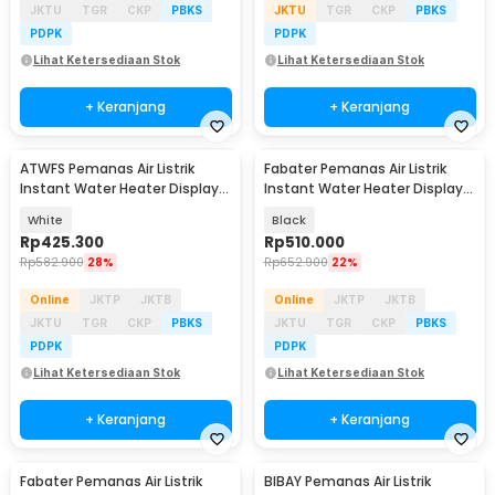
JKTU
TGR
CKP
PBKS
JKTU
TGR
CKP
PBKS
PDPK
PDPK
Lihat Ketersediaan Stok
Lihat Ketersediaan Stok
+ Keranjang
+ Keranjang
ATWFS Pemanas Air Listrik
Fabater Pemanas Air Listrik
Instant Water Heater Display
Instant Water Heater Display
IPX4 220V 4200W - HY55B
IPX4 3800W - XY-FG
White
Black
Rp
425.300
Rp
510.000
Rp
582.900
28%
Rp
652.900
22%
Online
JKTP
JKTB
Online
JKTP
JKTB
JKTU
TGR
CKP
PBKS
JKTU
TGR
CKP
PBKS
PDPK
PDPK
Lihat Ketersediaan Stok
Lihat Ketersediaan Stok
+ Keranjang
+ Keranjang
Fabater Pemanas Air Listrik
BIBAY Pemanas Air Listrik