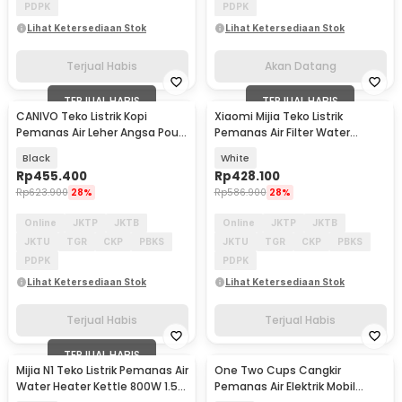
PDPK
PDPK
Lihat Ketersediaan Stok
Lihat Ketersediaan Stok
Terjual Habis
Akan Datang
TERJUAL HABIS
TERJUAL HABIS
CANIVO Teko Listrik Kopi
Xiaomi Mijia Teko Listrik
Pemanas Air Leher Angsa Pour
Pemanas Air Filter Water
Over 1350W 800ml - YL-2301
Heater 1000W 1.5L - S1
Black
White
Rp
455.400
Rp
428.100
Rp
623.900
28%
Rp
586.900
28%
Online
JKTP
JKTB
Online
JKTP
JKTB
JKTU
TGR
CKP
PBKS
JKTU
TGR
CKP
PBKS
PDPK
PDPK
Lihat Ketersediaan Stok
Lihat Ketersediaan Stok
Terjual Habis
Terjual Habis
TERJUAL HABIS
Mijia N1 Teko Listrik Pemanas Air
One Two Cups Cangkir
Water Heater Kettle 800W 1.5L
Pemanas Air Elektrik Mobil