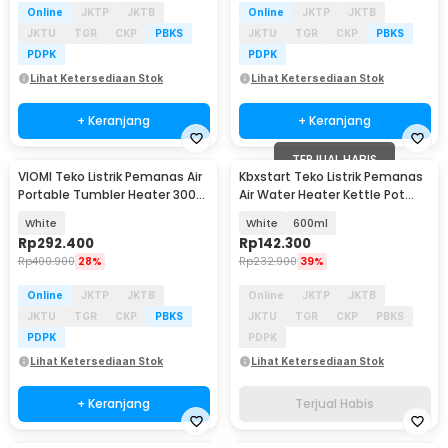
Online
JKTP
JKTB
Online
JKTP
JKTB
JKTU
TGR
CKP
PBKS
JKTU
TGR
CKP
PBKS
PDPK
PDPK
Lihat Ketersediaan Stok
Lihat Ketersediaan Stok
+ Keranjang
+ Keranjang
TERJUAL HABIS
VIOMI Teko Listrik Pemanas Air
Kbxstart Teko Listrik Pemanas
Portable Tumbler Heater 300W
Air Water Heater Kettle Pot
400ml - YM-K0401
360W - YSB-05
White
White
600ml
Rp
292.400
Rp
142.300
Rp
400.900
28%
Rp
232.900
39%
Online
JKTP
JKTB
Online
JKTP
JKTB
JKTU
TGR
CKP
PBKS
JKTU
TGR
CKP
PBKS
PDPK
PDPK
Lihat Ketersediaan Stok
Lihat Ketersediaan Stok
+ Keranjang
Terjual Habis