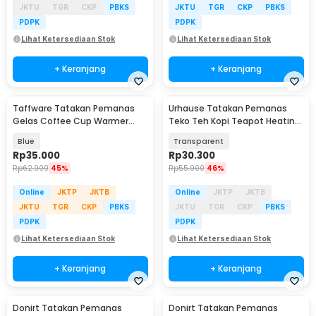
JKTU
TGR
CKP
PBKS
JKTU
TGR
CKP
PBKS
PDPK
PDPK
Lihat Ketersediaan Stok
Lihat Ketersediaan Stok
+ Keranjang
+ Keranjang
Taffware Tatakan Pemanas
Urhause Tatakan Pemanas
Gelas Coffee Cup Warmer
Teko Teh Kopi Teapot Heating
Heating Pad Coaster - WJ-
Base - UR12
Blue
Transparent
NB03
Rp
35.000
Rp
30.300
Rp
62.900
45%
Rp
55.900
46%
Online
JKTP
JKTB
Online
JKTP
JKTB
JKTU
TGR
CKP
PBKS
JKTU
TGR
CKP
PBKS
PDPK
PDPK
Lihat Ketersediaan Stok
Lihat Ketersediaan Stok
+ Keranjang
+ Keranjang
Donirt Tatakan Pemanas
Donirt Tatakan Pemanas
Akan Datang
Akan Datang