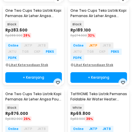
One Two Cups Teko Listrik Kopi
One Two Cups Teko Listrik Kopi
Pemanas Air Leher Angsa
Pemanas Air Leher Angsa
Kettle 1000W 1L - HR-462
1360W 1.2L - INU101
Black
Black
Rp
283.600
Rp
189.100
Rp
388.900
28%
Rp
274.900
32%
Online
JKTP
JKTB
Online
JKTP
JKTB
JKTU
TGR
CKP
PBKS
JKTU
TGR
CKP
PBKS
PDPK
PDPK
Lihat Ketersediaan Stok
Lihat Ketersediaan Stok
+ Keranjang
+ Keranjang
One Two Cups Teko Listrik Kopi
TaffHOME Teko Listrik Pemanas
Pemanas Air Leher Angsa Pour
Foldable Air Water Heater
Over 1350W - PD-0600
600W 600ml - HY-01
Black
White
Rp
876.000
Rp
69.800
Rp
1.182.900
26%
Rp
113.900
39%
Online
JKTP
JKTB
Online
JKTP
JKTB