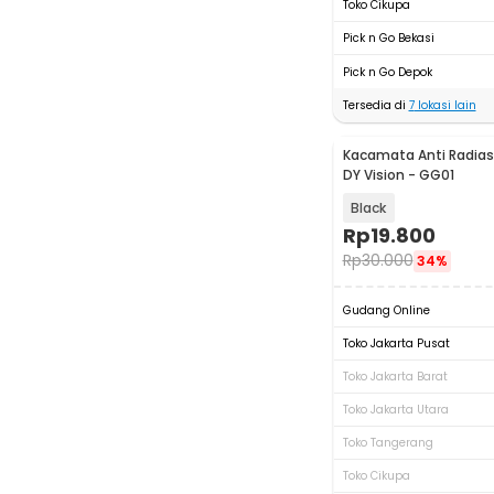
Toko Cikupa
Pick n Go Bekasi
Pick n Go Depok
Tersedia di
7
lokasi lain
Kacamata Anti Radias
DY Vision - GG01
Black
Rp
19.800
Rp
30.000
34%
Gudang Online
Toko Jakarta Pusat
Toko Jakarta Barat
Toko Jakarta Utara
Toko Tangerang
Toko Cikupa