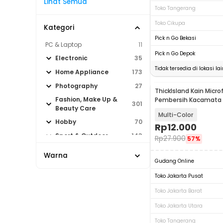
Lihat Semua
Toko Tangerang
Toko Cikupa
Kategori
Pick n Go Bekasi
PC & Laptop
11
Pick n Go Depok
Electronic
35
Tidak tersedia di lokasi lai
Home Appliance
173
Photography
27
ThickIsland Kain Microf
Fashion, Make Up &
Pembersih Kacamata 1
301
Beauty Care
20P
Multi-Color
Hobby
70
Rp
12.000
Sport & Outdoor
143
Rp
27.900
57%
Warna
Gudang Online
Toko Jakarta Pusat
Toko Jakarta Barat
Toko Jakarta Utara
Toko Tangerang