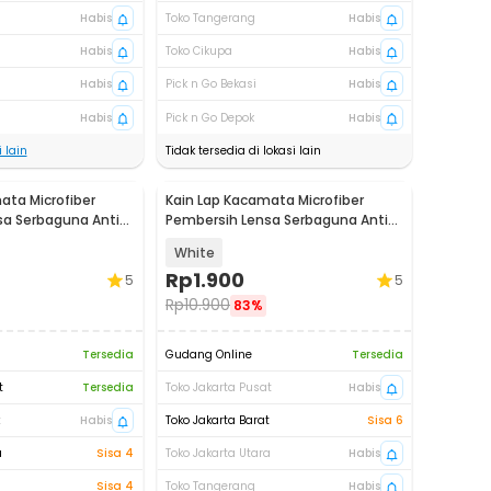
Habis
Toko Tangerang
Habis
Habis
Toko Cikupa
Habis
Habis
Pick n Go Bekasi
Habis
Habis
Pick n Go Depok
Habis
 lain
Tidak tersedia di lokasi lain
ata Microfiber
Kain Lap Kacamata Microfiber
sa Serbaguna Anti
Pembersih Lensa Serbaguna Anti
-12
Gores 15cm - K-12
White
Rp
1.900
5
5
Rp
10.900
83%
Tersedia
Gudang Online
Tersedia
t
Tersedia
Toko Jakarta Pusat
Habis
t
Habis
Toko Jakarta Barat
Sisa 6
a
Sisa 4
Toko Jakarta Utara
Habis
Sisa 4
Toko Tangerang
Habis