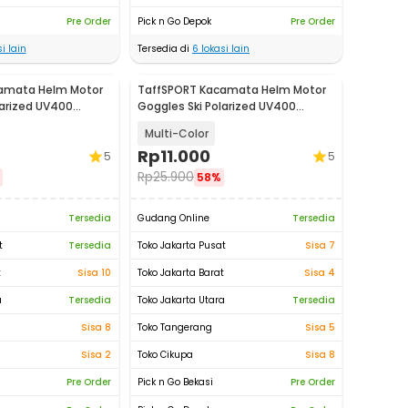
Pre Order
Pick n Go Depok
Pre Order
i lain
Tersedia di
6
lokasi lain
amata Helm Motor
TaffSPORT Kacamata Helm Motor
larized UV400
Goggles Ski Polarized UV400
400
Windproof - X400
Multi-Color
Rp
11.000
5
5
Rp
25.900
58%
Tersedia
Gudang Online
Tersedia
t
Tersedia
Toko Jakarta Pusat
Sisa 7
t
Sisa 10
Toko Jakarta Barat
Sisa 4
a
Tersedia
Toko Jakarta Utara
Tersedia
Sisa 8
Toko Tangerang
Sisa 5
Sisa 2
Toko Cikupa
Sisa 8
Pre Order
Pick n Go Bekasi
Pre Order