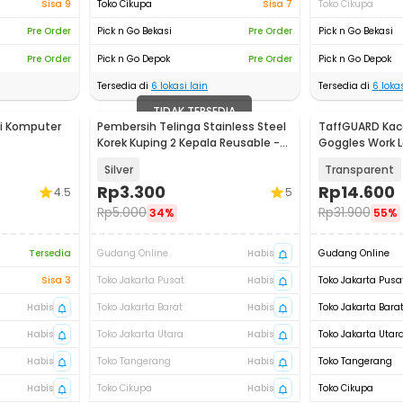
Sisa 9
Toko Cikupa
Sisa 7
Toko Cikupa
Pre Order
Pick n Go Bekasi
Pre Order
Pick n Go Bekasi
Pre Order
Pick n Go Depok
Pre Order
Pick n Go Depok
Tersedia di
6
lokasi lain
Tersedia di
6
lokas
TIDAK TERSEDIA
i Komputer
Pembersih Telinga Stainless Steel
TaffGUARD Kac
Korek Kuping 2 Kepala Reusable -
Goggles Work L
HF095
- ASL-Y
Silver
Transparent
Rp
3.300
Rp
14.600
4.5
5
Rp
5.000
Rp
31.900
34%
55%
Tersedia
Gudang Online
Habis
Gudang Online
Sisa 3
Toko Jakarta Pusat
Habis
Toko Jakarta Pusa
Habis
Toko Jakarta Barat
Habis
Toko Jakarta Bara
Habis
Toko Jakarta Utara
Habis
Toko Jakarta Utar
Habis
Toko Tangerang
Habis
Toko Tangerang
Habis
Toko Cikupa
Habis
Toko Cikupa