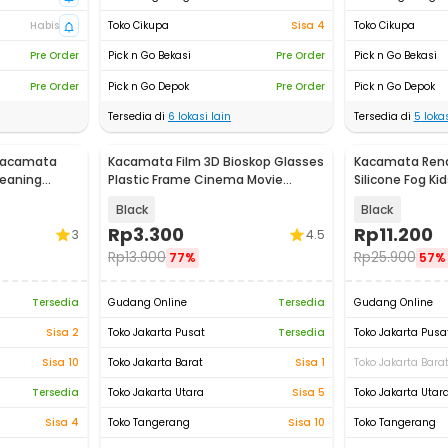
Habis
Toko Cikupa
Sisa 4
Toko Cikupa
Pre Order
Pick n Go Bekasi
Pre Order
Pick n Go Bekasi
Pre Order
Pick n Go Depok
Pre Order
Pick n Go Depok
Tersedia di
6
lokasi lain
Tersedia di
5
lokas
 Kacamata
Kacamata Film 3D Bioskop Glasses
Kacamata Rena
leaning
Plastic Frame Cinema Movie
Silicone Fog K
Theater - H3
Goggles - EE24
Black
Black
Rp
3.300
Rp
11.200
3
4.5
Rp
13.900
Rp
25.900
77%
57%
Tersedia
Gudang Online
Tersedia
Gudang Online
Sisa 2
Toko Jakarta Pusat
Tersedia
Toko Jakarta Pusa
Sisa 10
Toko Jakarta Barat
Sisa 1
Toko Jakarta Bara
Tersedia
Toko Jakarta Utara
Sisa 5
Toko Jakarta Utar
Sisa 4
Toko Tangerang
Sisa 10
Toko Tangerang