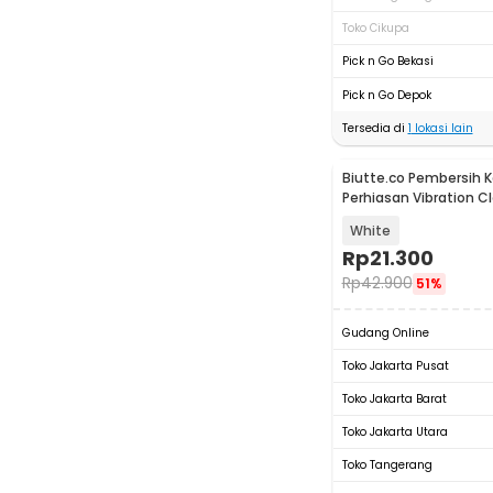
Toko Cikupa
Pick n Go Bekasi
Pick n Go Depok
Tersedia di
1
lokasi lain
Biutte.co Pembersih
Perhiasan Vibration C
Machine - WU-021
White
Rp
21.300
Rp
42.900
51%
Gudang Online
Toko Jakarta Pusat
Toko Jakarta Barat
Toko Jakarta Utara
Toko Tangerang