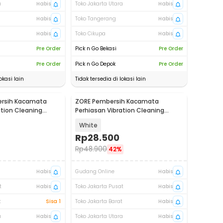
a
Habis
Toko Jakarta Utara
Habis
Habis
Toko Tangerang
Habis
Habis
Toko Cikupa
Habis
Pre Order
Pick n Go Bekasi
Pre Order
Pre Order
Pick n Go Depok
Pre Order
okasi lain
Tidak tersedia di lokasi lain
rsih Kacamata
ZORE Pembersih Kacamata
Akan Datang
ation Cleaning
Perhiasan Vibration Cleaning
5
Machine - K-50
White
Rp
28.500
Rp
48.900
42%
Habis
Gudang Online
Habis
t
Habis
Toko Jakarta Pusat
Habis
t
Sisa 1
Toko Jakarta Barat
Habis
a
Habis
Toko Jakarta Utara
Habis