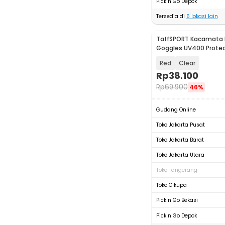
Pick n Go Depok
Tersedia di
6
lokasi lain
TaffSPORT Kacamata 
Goggles UV400 Protec
Windproof - UV400
Red
Clear
Rp
38.100
Rp
69.900
46%
Gudang Online
Toko Jakarta Pusat
Toko Jakarta Barat
Toko Jakarta Utara
Toko Tangerang
Toko Cikupa
Pick n Go Bekasi
Pick n Go Depok