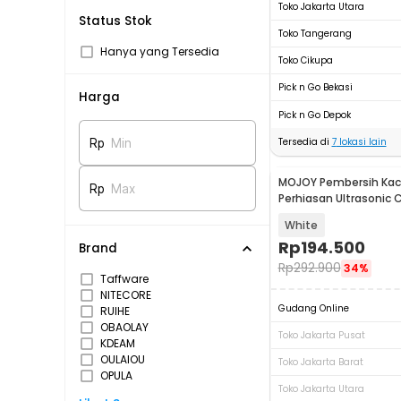
Toko Jakarta Utara
Status Stok
Toko Tangerang
Hanya yang Tersedia
Toko Cikupa
Pick n Go Bekasi
Harga
Pick n Go Depok
Tersedia di
7
lokasi lain
Rp
Min
MOJOY Pembersih Ka
Rp
Max
Perhiasan Ultrasonic 
Machine 650ml - X81
White
Rp
194.500
Brand
Rp
292.900
34%
Taffware
NITECORE
Gudang Online
RUIHE
OBAOLAY
Toko Jakarta Pusat
KDEAM
OULAIOU
Toko Jakarta Barat
OPULA
Toko Jakarta Utara