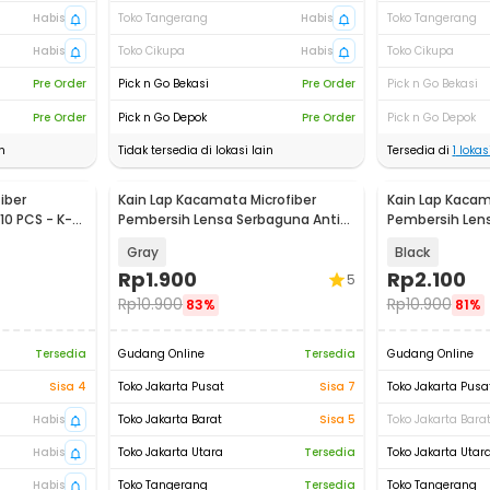
Habis
Toko Tangerang
Habis
Toko Tangerang
Habis
Toko Cikupa
Habis
Toko Cikupa
Pre Order
Pick n Go Bekasi
Pre Order
Pick n Go Bekasi
Pre Order
Pick n Go Depok
Pre Order
Pick n Go Depok
n
Tidak tersedia di lokasi lain
Tersedia di
1
lokasi
iber
Kain Lap Kacamata Microfiber
Kain Lap Kacam
0 PCS - K-
Pembersih Lensa Serbaguna Anti
Pembersih Len
Gores 15cm - K-12
Gores 15cm - K
Gray
Black
Rp
1.900
Rp
2.100
5
Rp
10.900
Rp
10.900
83%
81%
Tersedia
Gudang Online
Tersedia
Gudang Online
Sisa 4
Toko Jakarta Pusat
Sisa 7
Toko Jakarta Pusa
Habis
Toko Jakarta Barat
Sisa 5
Toko Jakarta Bara
Habis
Toko Jakarta Utara
Tersedia
Toko Jakarta Utar
Habis
Toko Tangerang
Tersedia
Toko Tangerang