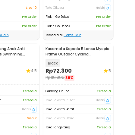
Sisa 10
Toko Cikupa
Habis
Pre Order
Pick n Go Bekasi
Pre Order
Pre Order
Pick n Go Depok
Pre Order
i lain
Tersedia di
1
lokasi lain
ng Anak Anti
Kacamata Sepeda 5 Lensa Myopia
ids Swimming
Frame Outdoor Cycling
3
Sunglasses - 0089
Black
Rp
72.300
4.5
5
Rp
116.900
39%
Tersedia
Gudang Online
Tersedia
t
Tersedia
Toko Jakarta Pusat
Habis
t
Habis
Toko Jakarta Barat
Tersedia
a
Sisa 2
Toko Jakarta Utara
Habis
Tersedia
Toko Tangerang
Tersedia