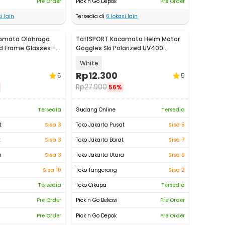
Pre Order
Pick n Go Depok
Pre Order
i lain
Tersedia di
6
lokasi lain
amata Olahraga
TaffSPORT Kacamata Helm Motor
d Frame Glasses -
Goggles Ski Polarized UV400
Windproof - X400
White
Rp
12.300
5
5
Rp
27.900
56%
Tersedia
Gudang Online
Tersedia
t
Sisa 3
Toko Jakarta Pusat
Sisa 5
t
Sisa 3
Toko Jakarta Barat
Sisa 7
a
Sisa 3
Toko Jakarta Utara
Sisa 6
Sisa 10
Toko Tangerang
Sisa 2
Tersedia
Toko Cikupa
Tersedia
Pre Order
Pick n Go Bekasi
Pre Order
Pre Order
Pick n Go Depok
Pre Order