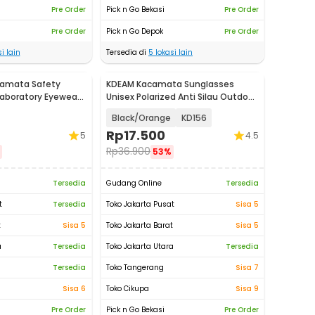
Pre Order
Pick n Go Bekasi
Pre Order
Pre Order
Pick n Go Depok
Pre Order
i lain
Tersedia di
5
lokasi lain
amata Safety
KDEAM Kacamata Sunglasses
aboratory Eyewear
Unisex Polarized Anti Silau Outdoor
UV200 - KD156
Black/Orange
KD156
Rp
17.500
5
4.5
Rp
36.900
53%
Tersedia
Gudang Online
Tersedia
t
Tersedia
Toko Jakarta Pusat
Sisa 5
t
Sisa 5
Toko Jakarta Barat
Sisa 5
a
Tersedia
Toko Jakarta Utara
Tersedia
Tersedia
Toko Tangerang
Sisa 7
Sisa 6
Toko Cikupa
Sisa 9
Pre Order
Pick n Go Bekasi
Pre Order