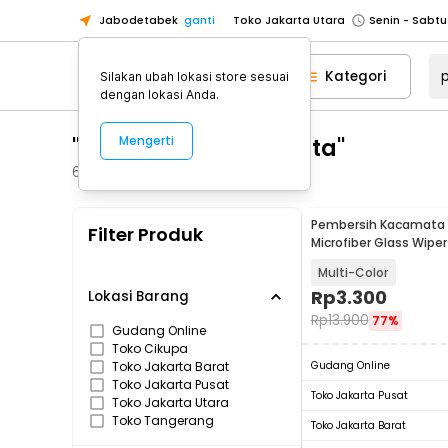
Jabodetabek
ganti
Toko Jakarta Utara
Toko Tangerang
Kategori
Silakan ubah lokasi store sesuai
Toko Cikupa
dengan lokasi Anda.
Pick n Go Jakarta Barat
Senin - J
"pembersih kacamata"
Mengerti
Pick n Go Bekasi
Senin - Jumat (08
Pick n Go Depok
Senin - Jumat (08
665
Produk
Toko Jakarta Pusat
Senin - Sabtu
Pembersih Kacamata K
Filter Produk
Toko Jakarta Barat
Senin - Sabtu
Microfiber Glass Wipe
Multifunction - TVA45
Toko Jakarta Utara
Multi-Color
Toko Tangerang
Rp
3.300
Lokasi Barang
Rp
13.900
77%
Toko Cikupa
Gudang Online
Toko Cikupa
Pick n Go Jakarta Barat
Senin - J
Toko Jakarta Barat
Gudang Online
Pick n Go Bekasi
Senin - Jumat (08
Toko Jakarta Pusat
Toko Jakarta Pusat
Toko Jakarta Utara
Pick n Go Depok
Senin - Jumat (08
Toko Tangerang
Toko Jakarta Barat