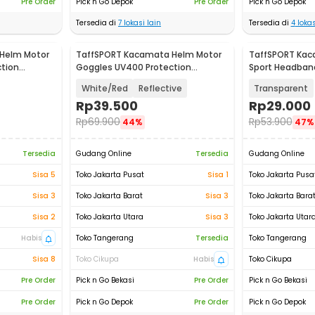
Pre Order
Pick n Go Depok
Pre Order
Pick n Go Depok
Tersedia di
7
lokasi lain
Tersedia di
4
lokas
Helm Motor
TaffSPORT Kacamata Helm Motor
TaffSPORT Kac
tion
Goggles UV400 Protection
Sport Headban
Windproof - UV400
9833
White/Red
Reflective
Transparent
Rp
39.500
Rp
29.000
Rp
69.900
Rp
53.900
44%
47%
Tersedia
Gudang Online
Tersedia
Gudang Online
Sisa 5
Toko Jakarta Pusat
Sisa 1
Toko Jakarta Pusa
Sisa 3
Toko Jakarta Barat
Sisa 3
Toko Jakarta Bara
Sisa 2
Toko Jakarta Utara
Sisa 3
Toko Jakarta Utar
Habis
Toko Tangerang
Tersedia
Toko Tangerang
Sisa 8
Toko Cikupa
Habis
Toko Cikupa
Pre Order
Pick n Go Bekasi
Pre Order
Pick n Go Bekasi
Pre Order
Pick n Go Depok
Pre Order
Pick n Go Depok