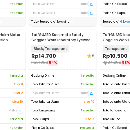
Pre Order
Pick n Go Bekasi
Habis
Pick n Go Bekasi
Pre Order
Pick n Go Depok
Habis
Pick n Go Depok
n
Tidak tersedia di lokasi lain
Tersedia di
6
lokas
Helm Motor
TaffGUARD Kacamata Safety
TaffGUARD Kac
tion
Goggles Work Laboratory Eyewear
Goggles Work L
- ASL-Y
- LE979
Black/Transparant
Transparent
Rp
14.700
Rp
10.500
5
Rp
31.900
Rp
24.900
54%
58%
Tersedia
Gudang Online
Tersedia
Gudang Online
Sisa 8
Toko Jakarta Pusat
Tersedia
Toko Jakarta Pusa
Sisa 2
Toko Jakarta Barat
Habis
Toko Jakarta Bara
Sisa 10
Toko Jakarta Utara
Sisa 10
Toko Jakarta Utar
Habis
Toko Tangerang
Tersedia
Toko Tangerang
Tersedia
Toko Cikupa
Sisa 7
Toko Cikupa
Pre Order
Pick n Go Bekasi
Pre Order
Pick n Go Bekasi