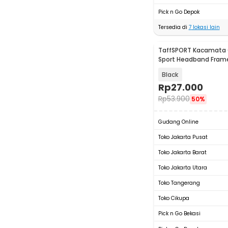
Pick n Go Depok
Tersedia di
7
lokasi lain
TaffSPORT Kacamata 
Sport Headband Frame
9833
Black
Rp
27.000
Rp
53.900
50%
Gudang Online
Toko Jakarta Pusat
Toko Jakarta Barat
Toko Jakarta Utara
Toko Tangerang
Toko Cikupa
Pick n Go Bekasi