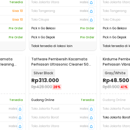
Tersedia
Toko Jakarta Utara
Habis
Toko Jakarta Utar
Sisa 10
Toko Tangerang
Habis
Toko Tangerang
Sisa 10
Toko Cikupa
Habis
Toko Cikupa
Pre Order
Pick n Go Bekasi
Pre Order
Pick n Go Bekasi
Pre Order
Pick n Go Depok
Pre Order
Pick n Go Depok
Tidak tersedia di lokasi lain
Tidak tersedia di l
camata
Taffware Pembersih Kacamata
Kirdume Pembe
Cleaning
Perhiasan Ultrasonic Cleaner 50W
Perhiasan Vibr
46KHz - DSG-001S
Machine - K-4
Silver Black
Gray/White
Rp
313.000
Rp
48.500
Rp
428.900
Rp
81.900
28%
41%
Tersedia
Gudang Online
Tersedia
Gudang Online
Habis
Toko Jakarta Pusat
Habis
Toko Jakarta Pusa
Habis
Toko Jakarta Barat
Habis
Toko Jakarta Bara
Habis
Toko Jakarta Utara
Habis
Toko Jakarta Utar