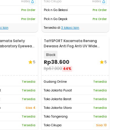
Habis
Toko Cikupa
Habis
Pre Order
Pick n Go Bekasi
Pre Order
Pre Order
Pick n Go Depok
Pre Order
i lain
Tersedia di
3
lokasi lain
amata Safety
TaffSPORT Kacamata Renang
aboratory Eyewear
Dewasa Anti Fog Anti UV Wide
Vision Earplug - A380
Black
Rp
38.600
5
5
Rp
67.900
44%
Tersedia
Gudang Online
Tersedia
t
Tersedia
Toko Jakarta Pusat
Tersedia
t
Tersedia
Toko Jakarta Barat
Tersedia
a
Sisa 4
Toko Jakarta Utara
Tersedia
Tersedia
Toko Tangerang
Tersedia
Tersedia
Toko Cikupa
Sisa 10