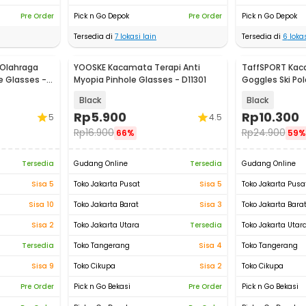
Pre Order
Pick n Go Depok
Pre Order
Pick n Go Depok
Tersedia di
7
lokasi lain
Tersedia di
6
lokas
Olahraga
YOOSKE Kacamata Terapi Anti
TaffSPORT Kac
 Glasses -
Myopia Pinhole Glasses - D11301
Goggles Ski Po
Windproof - X
Black
Black
Rp
5.900
Rp
10.300
5
4.5
Rp
16.900
Rp
24.900
66%
59%
Tersedia
Gudang Online
Tersedia
Gudang Online
Sisa 5
Toko Jakarta Pusat
Sisa 5
Toko Jakarta Pusa
Sisa 10
Toko Jakarta Barat
Sisa 3
Toko Jakarta Bara
Sisa 2
Toko Jakarta Utara
Tersedia
Toko Jakarta Utar
Tersedia
Toko Tangerang
Sisa 4
Toko Tangerang
Sisa 9
Toko Cikupa
Sisa 2
Toko Cikupa
Pre Order
Pick n Go Bekasi
Pre Order
Pick n Go Bekasi