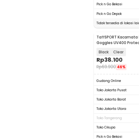
Pick n Go Bekasi
Pick n Go Depok
Tidak tersedia di lokasi lai
TaffSPORT Kacamata 
Goggles UV400 Protec
Windproof - UV400
Black
Clear
Rp
38.100
Rp
69.900
46%
Gudang Online
Toko Jakarta Pusat
Toko Jakarta Barat
Toko Jakarta Utara
Toko Tangerang
Toko Cikupa
Pick n Go Bekasi