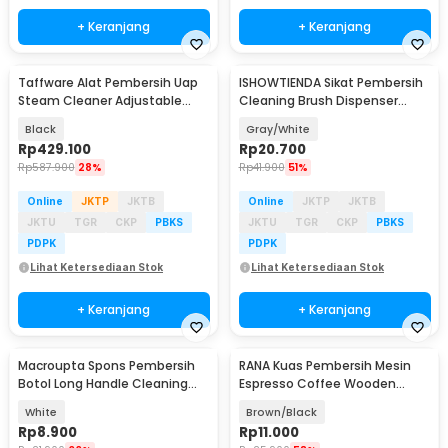
+ Keranjang
+ Keranjang
Taffware Alat Pembersih Uap
ISHOWTIENDA Sikat Pembersih
Steam Cleaner Adjustable
Cleaning Brush Dispenser
Multi Brush 1500W - HC3800
Sabun Air - S0026
Black
Gray/White
PRO
Rp
429.100
Rp
20.700
Rp
587.900
28%
Rp
41.900
51%
Online
JKTP
JKTB
Online
JKTP
JKTB
JKTU
TGR
CKP
PBKS
JKTU
TGR
CKP
PBKS
PDPK
PDPK
Lihat Ketersediaan Stok
Lihat Ketersediaan Stok
+ Keranjang
+ Keranjang
Macroupta Spons Pembersih
RANA Kuas Pembersih Mesin
Botol Long Handle Cleaning
Espresso Coffee Wooden
Brush 29cm - MCX20
Brush Cleaning Tool - NA-428
White
Brown/Black
Rp
8.900
Rp
11.000