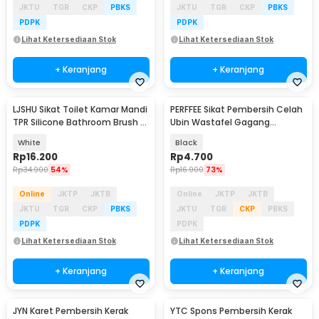
JKTU
TGR
CKP
PBKS
JKTU
TGR
CKP
PBKS
PDPK
PDPK
Lihat Ketersediaan Stok
Lihat Ketersediaan Stok
+ Keranjang
+ Keranjang
LJSHU Sikat Toilet Kamar Mandi
PERFFEE Sikat Pembersih Celah
TPR Silicone Bathroom Brush -
Ubin Wastafel Gagang
CD022
Panjang 3 PCS - PF24
White
Black
Rp
16.200
Rp
4.700
Rp
34.900
54%
Rp
16.900
73%
Online
JKTP
JKTB
Online
JKTP
JKTB
JKTU
TGR
CKP
PBKS
JKTU
TGR
CKP
PBKS
PDPK
PDPK
Lihat Ketersediaan Stok
Lihat Ketersediaan Stok
+ Keranjang
+ Keranjang
JYN Karet Pembersih Kerak
YTC Spons Pembersih Kerak
Akan Datang