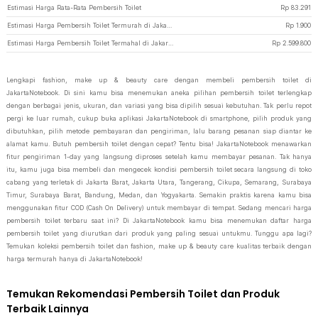
Estimasi Harga Rata-Rata Pembersih Toilet
Rp
83.291
Estimasi Harga Pembersih Toilet Termurah di JakartaNotebook
Rp
1.900
Estimasi Harga Pembersih Toilet Termahal di JakartaNotebook
Rp
2.599.800
Lengkapi fashion, make up & beauty care dengan membeli pembersih toilet di
JakartaNotebook. Di sini kamu bisa menemukan aneka pilihan pembersih toilet terlengkap
dengan berbagai jenis, ukuran, dan variasi yang bisa dipilih sesuai kebutuhan. Tak perlu repot
pergi ke luar rumah, cukup buka aplikasi JakartaNotebook di smartphone, pilih produk yang
dibutuhkan, pilih metode pembayaran dan pengiriman, lalu barang pesanan siap diantar ke
alamat kamu. Butuh pembersih toilet dengan cepat? Tentu bisa! JakartaNotebook menawarkan
fitur pengiriman 1-day yang langsung diproses setelah kamu membayar pesanan. Tak hanya
itu, kamu juga bisa membeli dan mengecek kondisi pembersih toilet secara langsung di toko
cabang yang terletak di Jakarta Barat, Jakarta Utara, Tangerang, Cikupa, Semarang, Surabaya
Timur, Surabaya Barat, Bandung, Medan, dan Yogyakarta. Semakin praktis karena kamu bisa
menggunakan fitur COD (Cash On Delivery) untuk membayar di tempat. Sedang mencari harga
pembersih toilet terbaru saat ini? Di JakartaNotebook kamu bisa menemukan daftar harga
pembersih toilet yang diurutkan dari produk yang paling sesuai untukmu. Tunggu apa lagi?
Temukan koleksi pembersih toilet dan fashion, make up & beauty care kualitas terbaik dengan
harga termurah hanya di JakartaNotebook!
Temukan Rekomendasi Pembersih Toilet dan Produk
Terbaik Lainnya