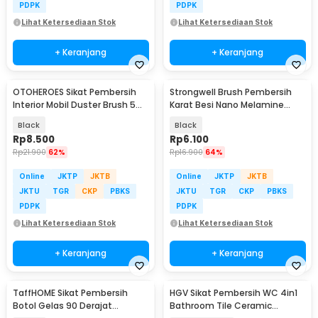
PDPK
PDPK
Lihat Ketersediaan Stok
Lihat Ketersediaan Stok
+ Keranjang
+ Keranjang
OTOHEROES Sikat Pembersih
Strongwell Brush Pembersih
Interior Mobil Duster Brush 5
Karat Besi Nano Melamine
PCS - Q129
Magic Sponge - SW901
Black
Black
Rp
8.500
Rp
6.100
Rp
21.900
62%
Rp
16.900
64%
Online
JKTP
JKTB
Online
JKTP
JKTB
JKTU
TGR
CKP
PBKS
JKTU
TGR
CKP
PBKS
PDPK
PDPK
Lihat Ketersediaan Stok
Lihat Ketersediaan Stok
+ Keranjang
+ Keranjang
TaffHOME Sikat Pembersih
HGV Sikat Pembersih WC 4in1
Botol Gelas 90 Derajat
Bathroom Tile Ceramic