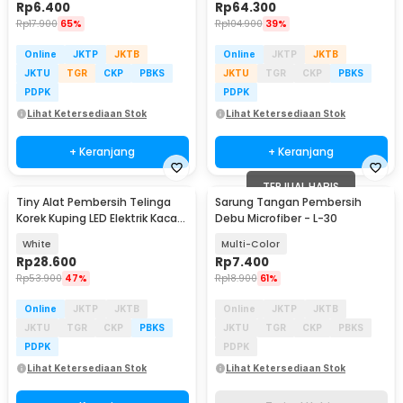
Rp
6.400
Rp
64.300
Rp
17.900
65%
Rp
104.900
39%
Online
JKTP
JKTB
Online
JKTP
JKTB
JKTU
TGR
CKP
PBKS
JKTU
TGR
CKP
PBKS
PDPK
PDPK
Lihat Ketersediaan Stok
Lihat Ketersediaan Stok
+ Keranjang
+ Keranjang
TERJUAL HABIS
Tiny Alat Pembersih Telinga
Sarung Tangan Pembersih
Baru
Korek Kuping LED Elektrik Kaca
Debu Microfiber - L-30
Pembesar - CG20
White
Multi-Color
Rp
28.600
Rp
7.400
Rp
53.900
47%
Rp
18.900
61%
Online
JKTP
JKTB
Online
JKTP
JKTB
JKTU
TGR
CKP
PBKS
JKTU
TGR
CKP
PBKS
PDPK
PDPK
Lihat Ketersediaan Stok
Lihat Ketersediaan Stok