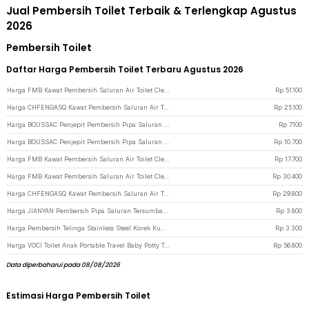
Jual Pembersih Toilet Terbaik & Terlengkap Agustus
2026
Pembersih Toilet
Daftar Harga Pembersih Toilet Terbaru Agustus 2026
Harga FMB Kawat Pembersih Saluran Air Toilet Cleaner Dredger Blockage 10M - CHF5 - Blue
Rp
51.100
Harga CHFENGASQ Kawat Pembersih Saluran Air Toilet Cleaner Dredger Blockage 3M - CHF1 - Blue
Rp
25.100
Harga BOUSSAC Penjepit Pembersih Pipa Saluran Toilet Sewer Pipe Unclog 1.6M - USS63 - Black
Rp
7.100
Harga BOUSSAC Penjepit Pembersih Pipa Saluran Toilet Sewer Pipe Unclog 3M - USS63 - Black
Rp
10.700
Harga FMB Kawat Pembersih Saluran Air Toilet Cleaner Cadangan 5M - CHF510 - Silver
Rp
17.700
Harga FMB Kawat Pembersih Saluran Air Toilet Cleaner Cadangan 10M - CHF510 - Silver
Rp
30.400
Harga CHFENGASQ Kawat Pembersih Saluran Air Toilet Cleaner Dredger Blockage 5M - CHF1 - Blue
Rp
29.800
Harga JIANYAN Pembersih Pipa Saluran Tersumbat Toilet Floset Dredging 110g - WT668 - Blue
Rp
3.800
Harga Pembersih Telinga Stainless Steel Korek Kuping 2 Kepala Reusable - HF095 - Silver
Rp
3.300
Harga VOCI Toilet Anak Portable Travel Baby Potty Training Seat Banana Shape - BZ-105 - Green
Rp
56.800
Data diperbaharui pada 08/08/2026
Estimasi Harga Pembersih Toilet