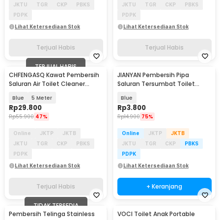
JKTU
TGR
CKP
PBKS
JKTU
TGR
CKP
PBKS
PDPK
PDPK
Lihat Ketersediaan Stok
Lihat Ketersediaan Stok
Terjual Habis
Terjual Habis
TERJUAL HABIS
CHFENGASQ Kawat Pembersih
JIANYAN Pembersih Pipa
Saluran Air Toilet Cleaner
Saluran Tersumbat Toilet
Dredger Blockage - CHF1
Floset Dredging 110g - WT668
Blue
5 Meter
Blue
Rp
29.800
Rp
3.800
Rp
55.900
47%
Rp
14.900
75%
Online
JKTP
JKTB
Online
JKTP
JKTB
JKTU
TGR
CKP
PBKS
JKTU
TGR
CKP
PBKS
PDPK
PDPK
Lihat Ketersediaan Stok
Lihat Ketersediaan Stok
Terjual Habis
+ Keranjang
TIDAK TERSEDIA
Pembersih Telinga Stainless
VOCI Toilet Anak Portable