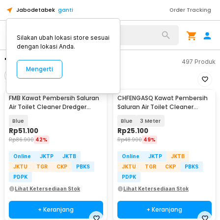
Jabodetabek
ganti
Order Tracking
Silakan ubah lokasi store sesuai
dengan lokasi Anda.
"pembersih toilet"
497
Produk
Mengerti
Filter
Urutkan
FMB Kawat Pembersih Saluran
CHFENGASQ Kawat Pembersih
Air Toilet Cleaner Dredger
Saluran Air Toilet Cleaner
Blockage 10M - CHF5
Dredger Blockage - CHF1
Blue
Blue
3 Meter
Rp
51.100
Rp
25.100
Rp
86.900
42%
Rp
48.900
49%
Online
JKTP
JKTB
Online
JKTP
JKTB
JKTU
TGR
CKP
PBKS
JKTU
TGR
CKP
PBKS
PDPK
PDPK
Lihat Ketersediaan Stok
Lihat Ketersediaan Stok
+ Keranjang
+ Keranjang