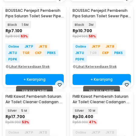
BOUSSAC Penjepit Pembersih
BOUSSAC Penjepit Pembersih
Pipa Saluran Toilet Sewer Pipe
Pipa Saluran Toilet Sewer Pipe
Unclog - USS63
Unclog - USS63
Black
1.6M
Black
3M
Rp
7.100
Rp
10.700
Rp
18.900
63%
Rp
24.900
58%
Online
JKTP
JKTB
Online
JKTP
JKTB
JKTU
TGR
CKP
PBKS
JKTU
TGR
CKP
PBKS
PDPK
PDPK
Lihat Ketersediaan Stok
Lihat Ketersediaan Stok
+ Keranjang
+ Keranjang
TERJUAL HABIS
TERJUAL HABIS
FMB Kawat Pembersih Saluran
FMB Kawat Pembersih Saluran
Air Toilet Cleaner Cadangan -
Air Toilet Cleaner Cadangan -
CHF510
CHF510
Silver
5 M
Silver
10 M
Rp
17.700
Rp
30.400
Rp
36.900
53%
Rp
56.900
47%
Online
JKTP
JKTB
Online
JKTP
JKTB