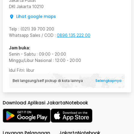
Jakarta Pusat
DKI Jakarta
10210
Lihat google maps
Telp
:
(021) 39 700 200
Whatsapp Sales / COD
:
0896 135 222 00
Jam buka:
Senin - Sabtu
:
09:00
-
20:00
Minggu/Libur Nasional
:
12:00
-
20:00
Idul Fitri
: libur
Selengkapnya
Beli langsung/self pickup di kota lainnya
Download Aplikasi JakartaNotebook
Layanan Pelanggan
JakartaNotebook