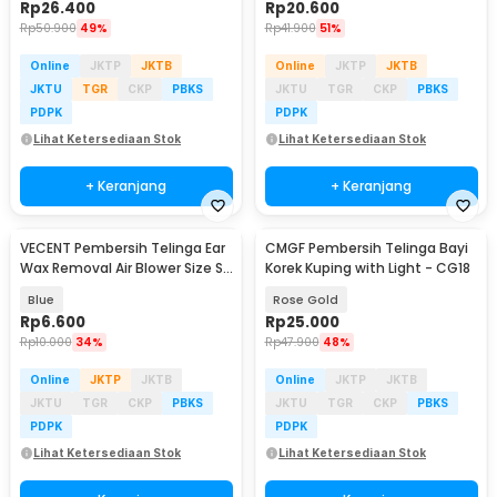
Rp
26.400
Rp
20.600
Rp
50.900
49%
Rp
41.900
51%
Online
JKTP
JKTB
Online
JKTP
JKTB
JKTU
TGR
CKP
PBKS
JKTU
TGR
CKP
PBKS
PDPK
PDPK
Lihat Ketersediaan Stok
Lihat Ketersediaan Stok
+ Keranjang
+ Keranjang
VECENT Pembersih Telinga Ear
CMGF Pembersih Telinga Bayi
Wax Removal Air Blower Size S
Korek Kuping with Light - CG18
- V843
Blue
Rose Gold
Rp
6.600
Rp
25.000
Rp
10.000
34%
Rp
47.900
48%
Online
JKTP
JKTB
Online
JKTP
JKTB
JKTU
TGR
CKP
PBKS
JKTU
TGR
CKP
PBKS
PDPK
PDPK
Lihat Ketersediaan Stok
Lihat Ketersediaan Stok