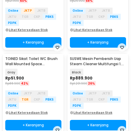
Rp
21.900
60%
Rp
25.900
58%
Online
JKTP
JKTB
Online
JKTP
JKTB
JKTU
TGR
CKP
PBKS
JKTU
TGR
CKP
PBKS
PDPK
PDPK
Lihat Ketersediaan Stok
Lihat Ketersediaan Stok
+ Keranjang
+ Keranjang
TOINED Sikat Toilet WC Brush
SUSWE Mesin Pembersih Uap
Baru
Wall Mounted Space
Steam Cleaner Multifungsi 1.4L
Aluminium - SA3
2600W - SX26
Gray
Black
Rp
51.900
Rp
889.900
Rp
88.900
42%
Rp
1.201.900
26%
Online
JKTP
JKTB
Online
JKTP
JKTB
JKTU
TGR
CKP
PBKS
JKTU
TGR
CKP
PBKS
PDPK
PDPK
Lihat Ketersediaan Stok
Lihat Ketersediaan Stok
+ Keranjang
+ Keranjang