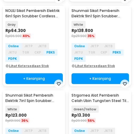
NOLILI Sikat Pembersih Elektrik
Shunmaii Sikat Pembersih
6in1 Spin Scrubber Cordless
Elektrik 9in1 Spin Scrubber
600mAh - N60
Cordless USB - MA-8827
Gray
White
Rp
64.300
Rp
138.800
Rp
106.900
40%
Rp
211.900
35%
Online
JKTP
JKTB
Online
JKTP
JKTB
JKTU
TGR
CKP
PBKS
JKTU
TGR
CKP
PBKS
PDPK
PDPK
Lihat Ketersediaan Stok
Lihat Ketersediaan Stok
+ Keranjang
+ Keranjang
Shunmaii Sikat Pembersih
Strgomea Alat Pembersih
Elektrik 7in1 Spin Scrubber
Celah Ubin Tungsten Steel Tile
Cordless USB - MA-8827
Grout Remover - ST-225
White
Green/Yellow
Rp
123.000
Rp
13.300
Rp
191.900
36%
Rp
29.900
56%
Online
JKTP
JKTB
Online
JKTP
JKTB