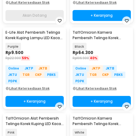
Lihat Ketersediaan Stok
Lihat Ketersediaan Stok
Akan Datang
+ Keranjang
E-Life Alat Pembersih Telinga
TaffOmicron Kamera
Korek Kuping Lampu LED Kaca
Pembersih Telinga Korek
Pembesar - E302
Kuping Endoscope HD WiFi -
Purple
Black
NE3
Rp
9.500
Rp
64.300
Rp
22.900
59%
Rp
106.900
40%
Online
JKTP
JKTB
Online
JKTP
JKTB
JKTU
TGR
CKP
PBKS
JKTU
TGR
CKP
PBKS
PDPK
PDPK
Lihat Ketersediaan Stok
Lihat Ketersediaan Stok
+ Keranjang
+ Keranjang
TaffOmicron Alat Pembersih
TaffOmicron Kamera
Telinga Korek Kuping LED Kaca
Pembersih Telinga Korek
Pembesar - XY319
Kuping Endoscope HD WiFi -
Pink
White
NE3