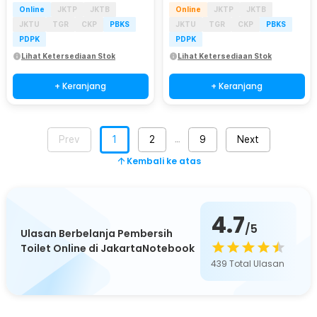
Online
JKTP
JKTB
Online
JKTP
JKTB
JKTU
TGR
CKP
PBKS
JKTU
TGR
CKP
PBKS
PDPK
PDPK
Lihat Ketersediaan Stok
Lihat Ketersediaan Stok
+ Keranjang
+ Keranjang
Prev
1
2
9
Next
…
Kembali ke atas
4.7
/5
Ulasan Berbelanja Pembersih
Toilet Online di JakartaNotebook
439
Total Ulasan