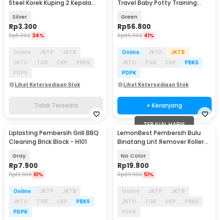
Steel Korek Kuping 2 Kepala
Travel Baby Potty Training
Reusable - HF095
Seat Banana Shape - BZ-105
Silver
Green
Rp
3.300
Rp
56.800
Rp
5.000
34%
Rp
95.900
41%
Online
JKTP
JKTB
Online
JKTP
JKTB
JKTU
TGR
CKP
PBKS
JKTU
TGR
CKP
PBKS
PDPK
PDPK
Lihat Ketersediaan Stok
Lihat Ketersediaan Stok
Tidak Tersedia
+ Keranjang
TERJUAL HABIS
Liplasting Pembersih Grill BBQ
LemonBest Pembersih Bulu
Cleaning Brick Block - H101
Binatang Lint Remover Roller
Pet Hair - L-01
Gray
No Color
Rp
7.900
Rp
19.800
Rp
19.900
61%
Rp
39.900
51%
Online
JKTP
JKTB
Online
JKTP
JKTB
JKTU
TGR
CKP
PBKS
JKTU
TGR
CKP
PBKS
PDPK
PDPK