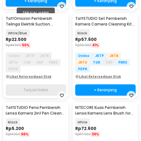
+ Keranjang
+ Keranjang
TERJUAL HABIS
TaffOmicron Pembersih
TaffSTUDIO Set Pembersih
Telinga Elektrik Suction
Kamera Camera Cleaning Kit
Vibration Waterproof - 842-1
13in1 - T13
White/Blue
Black
Rp
22.500
Rp
57.600
Rp
44.900
50%
Rp
96.900
41%
Online
JKTP
JKTB
Online
JKTP
JKTB
JKTU
TGR
CKP
PBKS
JKTU
TGR
CKP
PBKS
PDPK
PDPK
Lihat Ketersediaan Stok
Lihat Ketersediaan Stok
Terjual Habis
+ Keranjang
TaffSTUDIO Pena Pembersih
NITECORE Kuas Pembersih
Lensa Kamera 2in1 Pen Cleaner
Lensa Kamera Lens Brush for
for Camera - LP-1
BB2 BB21 BB Mini - NIA003
Black
White
Rp
5.200
Rp
72.600
Rp
14.900
66%
Rp
117.900
39%