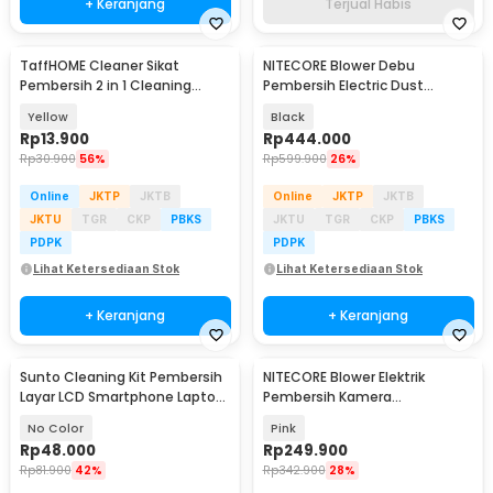
+ Keranjang
Terjual Habis
TaffHOME Cleaner Sikat
NITECORE Blower Debu
Pembersih 2 in 1 Cleaning
Pembersih Electric Dust
Brush Broom Mop - UR377
Removal Portable 30W - BB
Yellow
Black
nano
Rp
13.900
Rp
444.000
Rp
30.900
56%
Rp
599.900
26%
Online
JKTP
JKTB
Online
JKTP
JKTB
JKTU
TGR
CKP
PBKS
JKTU
TGR
CKP
PBKS
PDPK
PDPK
Lihat Ketersediaan Stok
Lihat Ketersediaan Stok
+ Keranjang
+ Keranjang
Sunto Cleaning Kit Pembersih
NITECORE Blower Elektrik
Layar LCD Smartphone Laptop
Pembersih Kamera
Lensa Kamera
Rechargeable 2 kPa - BB Mini
No Color
Pink
Rp
48.000
Rp
249.900
Rp
81.900
42%
Rp
342.900
28%