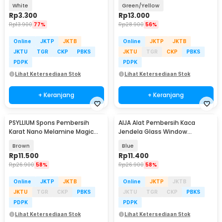
Gagang Panjang - PF25
Cleaning Brushes - G6
White
Green/Yellow
Rp
3.300
Rp
13.000
Rp
13.900
77%
Rp
28.900
56%
Online
JKTP
JKTB
Online
JKTP
JKTB
JKTU
TGR
CKP
PBKS
JKTU
TGR
CKP
PBKS
PDPK
PDPK
Lihat Ketersediaan Stok
Lihat Ketersediaan Stok
+ Keranjang
+ Keranjang
PSYLLIUM Spons Pembersih
AIJA Alat Pembersih Kaca
Karat Nano Melamine Magic
Jendela Glass Window
Sponge 9x100cm - LPZ-51
Cleaning Rubber 3in1 - A3
Brown
Blue
Rp
11.500
Rp
11.400
Rp
26.900
58%
Rp
26.900
58%
Online
JKTP
JKTB
Online
JKTP
JKTB
JKTU
TGR
CKP
PBKS
JKTU
TGR
CKP
PBKS
PDPK
PDPK
Lihat Ketersediaan Stok
Lihat Ketersediaan Stok