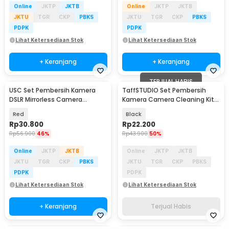
Online
JKTP
JKTB
Online
JKTP
JKTB
JKTU
TGR
CKP
PBKS
JKTU
TGR
CKP
PBKS
PDPK
PDPK
Lihat Ketersediaan Stok
Lihat Ketersediaan Stok
+ Keranjang
+ Keranjang
TERJUAL HABIS
USC Set Pembersih Kamera
TaffSTUDIO Set Pembersih
DSLR Mirrorless Camera
Kamera Camera Cleaning Kit
Cleaning Kit - W346
6in1 - 430978
Red
Black
Rp
30.800
Rp
22.200
Rp
56.900
46%
Rp
43.900
50%
Online
JKTP
JKTB
Online
JKTP
JKTB
JKTU
TGR
CKP
PBKS
JKTU
TGR
CKP
PBKS
PDPK
PDPK
Lihat Ketersediaan Stok
Lihat Ketersediaan Stok
+ Keranjang
Terjual Habis