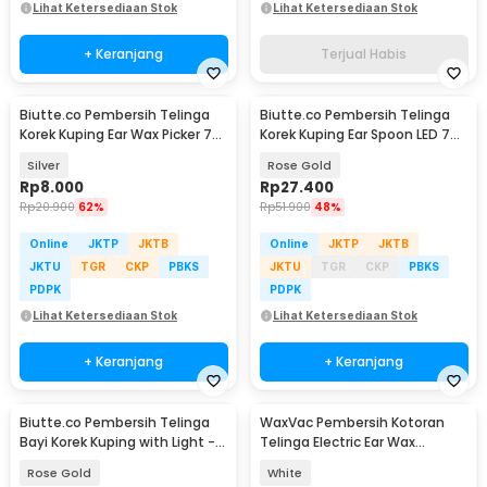
Lihat Ketersediaan Stok
Lihat Ketersediaan Stok
+ Keranjang
Terjual Habis
Biutte.co Pembersih Telinga
Biutte.co Pembersih Telinga
Korek Kuping Ear Wax Picker 7
Korek Kuping Ear Spoon LED 7
PCS - JC7
PCS - JC9
Silver
Rose Gold
Rp
8.000
Rp
27.400
Rp
20.900
62%
Rp
51.900
48%
Online
JKTP
JKTB
Online
JKTP
JKTB
JKTU
TGR
CKP
PBKS
JKTU
TGR
CKP
PBKS
PDPK
PDPK
Lihat Ketersediaan Stok
Lihat Ketersediaan Stok
+ Keranjang
+ Keranjang
Biutte.co Pembersih Telinga
WaxVac Pembersih Kotoran
Bayi Korek Kuping with Light -
Telinga Electric Ear Wax
0ZJX9
Vacuum Silicon Tip - 682
Rose Gold
White