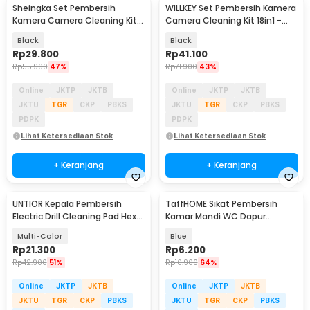
Sheingka Set Pembersih
WILLKEY Set Pembersih Kamera
Kamera Camera Cleaning Kit
Camera Cleaning Kit 18in1 -
12in1 - 18362
19452
Black
Black
Rp
29.800
Rp
41.100
Rp
55.900
47%
Rp
71.900
43%
Online
JKTP
JKTB
Online
JKTP
JKTB
JKTU
TGR
CKP
PBKS
JKTU
TGR
CKP
PBKS
PDPK
PDPK
Lihat Ketersediaan Stok
Lihat Ketersediaan Stok
+ Keranjang
+ Keranjang
UNTIOR Kepala Pembersih
TaffHOME Sikat Pembersih
Electric Drill Cleaning Pad Hex
Kamar Mandi WC Dapur
Bit 8 PCS - UN3
Sponge Brush - 8211
Multi-Color
Blue
Rp
21.300
Rp
6.200
Rp
42.900
51%
Rp
16.900
64%
Online
JKTP
JKTB
Online
JKTP
JKTB
JKTU
TGR
CKP
PBKS
JKTU
TGR
CKP
PBKS