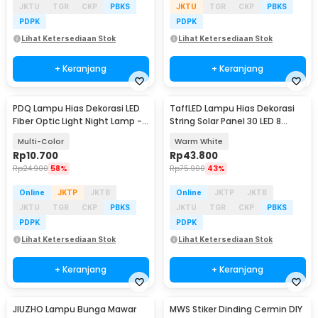
JKTU
TGR
CKP
PBKS
JKTU
TGR
CKP
PBKS
PDPK
PDPK
Lihat Ketersediaan Stok
Lihat Ketersediaan Stok
+ Keranjang
+ Keranjang
PDQ Lampu Hias Dekorasi LED
TaffLED Lampu Hias Dekorasi
Fiber Optic Light Night Lamp -
String Solar Panel 30 LED 8
PD37
Mode 6.5M - 896
Multi-Color
Warm White
Rp
10.700
Rp
43.800
Rp
24.900
58%
Rp
75.900
43%
Online
JKTP
JKTB
Online
JKTP
JKTB
JKTU
TGR
CKP
PBKS
JKTU
TGR
CKP
PBKS
PDPK
PDPK
Lihat Ketersediaan Stok
Lihat Ketersediaan Stok
+ Keranjang
+ Keranjang
JIUZHO Lampu Bunga Mawar
MWS Stiker Dinding Cermin DIY