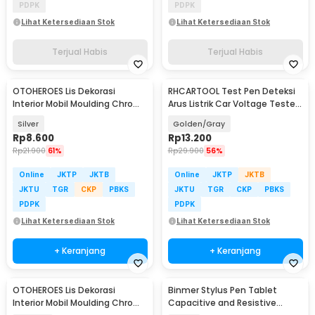
PDPK
PDPK
Lihat Ketersediaan Stok
Lihat Ketersediaan Stok
Terjual Habis
Terjual Habis
OTOHEROES Lis Dekorasi
RHCARTOOL Test Pen Deteksi
Interior Mobil Moulding Chrome
Arus Listrik Car Voltage Tester
Trim Strip 4M - C3578
DC 6-24V - ET610
Silver
Golden/Gray
Rp
8.600
Rp
13.200
Rp
21.900
61%
Rp
29.900
56%
Online
JKTP
JKTB
Online
JKTP
JKTB
JKTU
TGR
CKP
PBKS
JKTU
TGR
CKP
PBKS
PDPK
PDPK
Lihat Ketersediaan Stok
Lihat Ketersediaan Stok
+ Keranjang
+ Keranjang
OTOHEROES Lis Dekorasi
Binmer Stylus Pen Tablet
Interior Mobil Moulding Chrome
Capacitive and Resistive