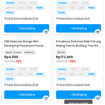
Online
JKTP
JKTB
Online
JKTP
JKTB
JKTU
TGR
CKP
PBKS
JKTU
TGR
CKP
PBKS
PDPK
PDPK
Lihat Ketersediaan Stok
Lihat Ketersediaan Stok
+ Keranjang
+ Keranjang
YINI Dekorasi Bunga Mini
Ermakova Dekorasi Baki Patung
Keranjang Preserved Flower
Anjing French Bulldog Tray Key
Basket - Y56
Bowl - EMK151
Multi-Color
Dried 2
Black
Rp
4.900
Rp
172.000
Rp
17.900
73%
Rp
254.900
33%
Online
JKTP
JKTB
Online
JKTP
JKTB
JKTU
TGR
CKP
PBKS
JKTU
TGR
CKP
PBKS
PDPK
PDPK
Lihat Ketersediaan Stok
Lihat Ketersediaan Stok
+ Keranjang
+ Keranjang
TERJUAL HABIS