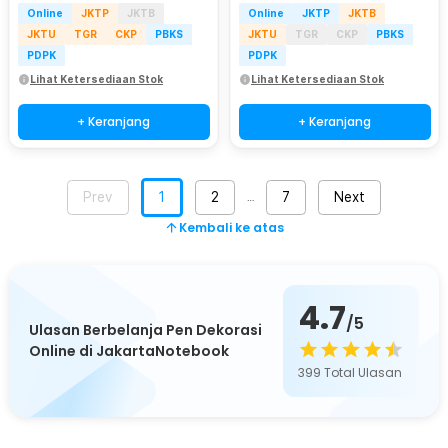
Online
JKTP
JKTB
Online
JKTP
JKTB
JKTU
TGR
CKP
PBKS
JKTU
TGR
CKP
PBKS
PDPK
PDPK
Lihat Ketersediaan Stok
Lihat Ketersediaan Stok
+ Keranjang
+ Keranjang
Prev
1
2
7
Next
…
Kembali ke atas
4.7
/5
Ulasan Berbelanja Pen Dekorasi
Online di JakartaNotebook
399
Total Ulasan