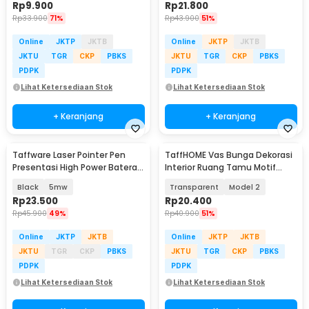
Rp
9.900
Rp
21.800
Rp
33.900
71%
Rp
43.900
51%
Online
JKTP
JKTB
Online
JKTP
JKTB
JKTU
TGR
CKP
PBKS
JKTU
TGR
CKP
PBKS
PDPK
PDPK
Lihat Ketersediaan Stok
Lihat Ketersediaan Stok
+ Keranjang
+ Keranjang
Taffware Laser Pointer Pen
TaffHOME Vas Bunga Dekorasi
Presentasi High Power Baterai
Interior Ruang Tamu Motif
AAA - ZY0001
Bambu - AR-3A
Black
5mw
Transparent
Model 2
Rp
23.500
Rp
20.400
Rp
45.900
49%
Rp
40.900
51%
Online
JKTP
JKTB
Online
JKTP
JKTB
JKTU
TGR
CKP
PBKS
JKTU
TGR
CKP
PBKS
PDPK
PDPK
Lihat Ketersediaan Stok
Lihat Ketersediaan Stok