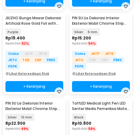
+ Keranjang
+ Keranjang
JIUZHO Bunga Mawar Dekorasi
PIN SU Lis Dekorasi Interior
Artificial Rose Gold Foil with
Eksterior Mobil Chrome Strip
Holder - JZ-550
12M - YH
Purple
Silver
6 mm
Rp
19.400
Rp
15.200
Rp
39.900
52%
Rp
32.900
54%
Online
JKTP
JKTB
Online
JKTP
JKTB
JKTU
TGR
CKP
PBKS
JKTU
TGR
CKP
PBKS
PDPK
PDPK
Lihat Ketersediaan Stok
Lihat Ketersediaan Stok
+ Keranjang
+ Keranjang
PIN SU Lis Dekorasi Interior
TaffLED Medical Light Pen LED
Eksterior Mobil Chrome Strip
Senter Medis Pemeriksa Mata -
12M - YH
Ti4
Silver
10 mm
Black
Rp
22.900
Rp
10.800
Rp
44.900
49%
Rp
25.900
59%