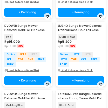
Lihat Ketersediaan Stok
Lihat Ketersediaan Stok
+ Keranjang
+ Keranjang
DVOWER Bunga Mawar
JIUZHO Bunga Mawar Dekorasi
Dekorasi Gold Foil Gift Rose
Artificial Rose Gold Foil Rose
Artificial Flower - V-001
24K - JZ-240
Red
Multi-Color
Rp
16.000
Rp
5.200
Rp
33.900
53%
Rp
14.900
66%
Online
JKTP
JKTB
Online
JKTP
JKTB
JKTU
TGR
CKP
PBKS
JKTU
TGR
CKP
PBKS
PDPK
PDPK
Lihat Ketersediaan Stok
Lihat Ketersediaan Stok
+ Keranjang
+ Keranjang
DVOWER Bunga Mawar
TaffHOME Vas Bunga Dekorasi
Dekorasi Gold Foil Gift Rose
Interior Ruang Tamu Motif Kulit
Artificial Flower - V-001
Kayu - YF963
Golden/Blue
Black Gold