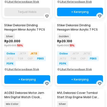
Lihat Ketersediaan Stok
Lihat Ketersediaan Stok
Terjual Habis
+ Keranjang
Stiker Dekorasi Dinding
Stiker Dekorasi Dinding
Hexagon Mirror Acrylic 7 PCS
Hexagon Mirror Acrylic 7 PCS
Silver
Golden
Rp
20.000
Rp
20.100
Rp
39.900
50%
Rp
40.900
51%
Online
JKTP
JKTB
Online
JKTP
JKTB
JKTU
TGR
CKP
PBKS
JKTU
TGR
CKP
PBKS
PDPK
PDPK
Lihat Ketersediaan Stok
Lihat Ketersediaan Stok
+ Keranjang
+ Keranjang
AOZBZ Dekorasi Motor Jam
MVL Dekorasi Cover Tombol
Mini Digital Watch Clock
Start Stop Engine Mobil Car
Waterproof IP64 - 118i
Button Iron Man - MV01
Mix Color
Silver