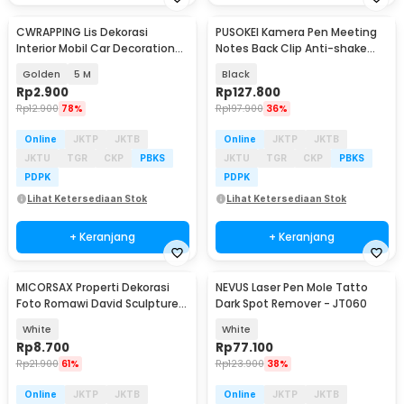
CWRAPPING Lis Dekorasi
PUSOKEI Kamera Pen Meeting
Interior Mobil Car Decoration
Notes Back Clip Anti-shake
Trim Strip PVC - CW500
Camera 720P - PK720
Golden
5 M
Black
Rp
2.900
Rp
127.800
Rp
12.900
78%
Rp
197.900
36%
Online
JKTP
JKTB
Online
JKTP
JKTB
JKTU
TGR
CKP
PBKS
JKTU
TGR
CKP
PBKS
PDPK
PDPK
Lihat Ketersediaan Stok
Lihat Ketersediaan Stok
+ Keranjang
+ Keranjang
MICORSAX Properti Dekorasi
NEVUS Laser Pen Mole Tatto
Foto Romawi David Sculpture
Dark Spot Remover - JT060
Head - MC-2
White
White
Rp
8.700
Rp
77.100
Rp
21.900
61%
Rp
123.900
38%
Online
JKTP
JKTB
Online
JKTP
JKTB