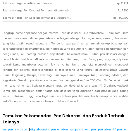
Estimasi Harga Rata-Rata Pen Dekorasi
Rp
41.134
Estimasi Harga Pen Dekorasi Termurah di JakartaNotebook
Rp
1.900
Estimasi Harga Pen Dekorasi Termahal di JakartaNotebook
Rp
1.507.700
Lengkapi home appliance dengan membeli pen dekorasi di JakartaNotebook. Di sini kamu bisa
menemukan aneka pilihan pen dekorasi terlengkap dengan berbagai jenis, ukuran, dan variasi
yang bisa dipilih sesuai kebutuhan. Tak perlu repot pergi ke luar rumah, cukup buka aplikasi
JakartaNotebook di smartphone, pilih produk yang dibutuhkan, pilih metode pembayaran dan
pengiriman, lalu barang pesanan siap diantar ke alamat kamu. Butuh pen dekorasi dengan
cepat? Tentu bisa! JakartaNotebook menawarkan fitur pengiriman 1-day yang langsung diproses
setelah kamu membayar pesanan. Tak hanya itu, kamu juga bisa membeli dan mengecek
kondisi pen dekorasi secara langsung di toko cabang yang terletak di Jakarta Barat, Jakarta
Utara, Tangerang, Cikupa, Semarang, Surabaya Timur, Surabaya Barat, Bandung, Medan, dan
Yogyakarta. Semakin praktis karena kamu bisa menggunakan fitur COD (Cash On Delivery) untuk
membayar di tempat. Sedang mencari harga pen dekorasi terbaru saat ini? Di JakartaNotebook
kamu bisa menemukan daftar harga pen dekorasi yang diurutkan dari produk yang paling
sesuai untukmu. Tunggu apa lagi? Temukan koleksi pen dekorasi dan home appliance kualitas
terbaik dengan harga termurah hanya di JakartaNotebook!
Temukan Rekomendasi Pen Dekorasi dan Produk Terbaik
Lainnya
test pen
|
stylus pen
|
digital drawing pen for tablet
|
teat pen
|
aneng pen
|
pen tablet
|
lift pen pen