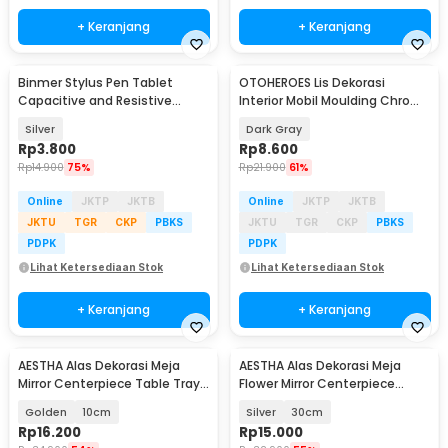
+ Keranjang
+ Keranjang
Binmer Stylus Pen Tablet
OTOHEROES Lis Dekorasi
Capacitive and Resistive
Interior Mobil Moulding Chrome
Universal 2in1 - TD0213
Trim Strip 4M - C3578
Silver
Dark Gray
Rp
3.800
Rp
8.600
Rp
14.900
75%
Rp
21.900
61%
Online
JKTP
JKTB
Online
JKTP
JKTB
JKTU
TGR
CKP
PBKS
JKTU
TGR
CKP
PBKS
PDPK
PDPK
Lihat Ketersediaan Stok
Lihat Ketersediaan Stok
+ Keranjang
+ Keranjang
AESTHA Alas Dekorasi Meja
AESTHA Alas Dekorasi Meja
Mirror Centerpiece Table Tray
Flower Mirror Centerpiece
Acrylic 10 PCS - ASH10
Table Tray Acrylic - ASH30
Golden
10cm
Silver
30cm
Rp
16.200
Rp
15.000