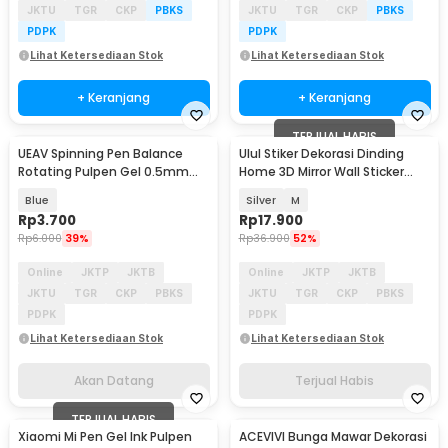
JKTU
TGR
CKP
PBKS
JKTU
TGR
CKP
PBKS
PDPK
PDPK
Lihat Ketersediaan Stok
Lihat Ketersediaan Stok
+ Keranjang
+ Keranjang
TERJUAL HABIS
UEAV Spinning Pen Balance
Ulul Stiker Dekorasi Dinding
Akan Datang
Rotating Pulpen Gel 0.5mm
Home 3D Mirror Wall Sticker
Dual Metal 1 PCS - A354
Acrylic - INU157
Blue
Silver
M
Rp
3.700
Rp
17.900
Rp
6.000
39%
Rp
36.900
52%
Online
JKTP
JKTB
Online
JKTP
JKTB
JKTU
TGR
CKP
PBKS
JKTU
TGR
CKP
PBKS
PDPK
PDPK
Lihat Ketersediaan Stok
Lihat Ketersediaan Stok
Akan Datang
Terjual Habis
TERJUAL HABIS
Xiaomi Mi Pen Gel Ink Pulpen
ACEVIVI Bunga Mawar Dekorasi