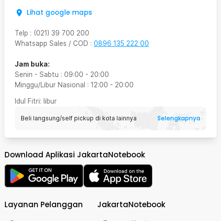
Lihat google maps
Telp
:
(021) 39 700 200
Whatsapp Sales / COD
:
0896 135 222 00
Jam buka:
Senin - Sabtu
:
09:00
-
20:00
Minggu/Libur Nasional
:
12:00
-
20:00
Idul Fitri
: libur
Selengkapnya
Beli langsung/self pickup di kota lainnya
Download Aplikasi JakartaNotebook
Layanan Pelanggan
JakartaNotebook