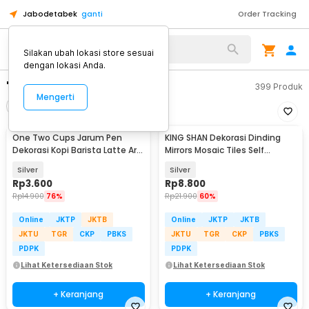
Jabodetabek
ganti
Order Tracking
Silakan ubah lokasi store sesuai
dengan lokasi Anda.
"pen dekorasi"
399
Produk
Mengerti
Filter
Urutkan
One Two Cups Jarum Pen
KING SHAN Dekorasi Dinding
Dekorasi Kopi Barista Latte Art
Mirrors Mosaic Tiles Self
Needle 13cm - F3F27
Adhesive 1M - XQ211
Silver
Silver
Rp
3.600
Rp
8.800
Rp
14.900
76%
Rp
21.900
60%
Online
JKTP
JKTB
Online
JKTP
JKTB
JKTU
TGR
CKP
PBKS
JKTU
TGR
CKP
PBKS
PDPK
PDPK
Lihat Ketersediaan Stok
Lihat Ketersediaan Stok
+ Keranjang
+ Keranjang