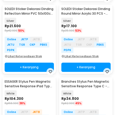
SOLEDI Sticker Dekorasi Dinding
SOLEDI Sticker Dekorasi Dinding
Reflection Mirror PVC 50x100cm
Round Mirror Acrylic 30 PCS -
- SL02
SL03
Silver
Silver
Rp
21.600
Rp
17.100
Rp
42.900
50%
Rp
35.900
53%
Online
JKTP
JKTB
Online
JKTP
JKTB
JKTU
TGR
CKP
PBKS
JKTU
TGR
CKP
PBKS
PDPK
PDPK
Lihat Ketersediaan Stok
Lihat Ketersediaan Stok
+ Keranjang
+ Keranjang
ESSAGER Stylus Pen Magnetic
Branches Stylus Pen Magnetic
Sensitive Response iPad Type
Sensitive Response Type C -
C 130mAh - ES-DRB03
G3
White
White
Rp
104.300
Rp
34.800
Rp
166.900
38%
Rp
62.900
45%
Online
JKTP
JKTB
Online
JKTP
JKTB