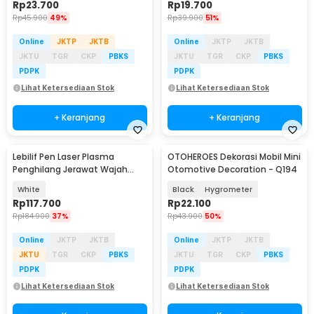
Rp
23.700
Rp
19.700
Rp
45.900
49%
Rp
39.900
51%
Online
JKTP
JKTB
Online
JKTP
JKTB
JKTU
TGR
CKP
PBKS
JKTU
TGR
CKP
PBKS
PDPK
PDPK
Lihat Ketersediaan Stok
Lihat Ketersediaan Stok
+ Keranjang
+ Keranjang
Lebilif Pen Laser Plasma
OTOHEROES Dekorasi Mobil Mini
Penghilang Jerawat Wajah
Otomotive Decoration - Q194
Dark Spot 5.5W - JT75
White
Black
Hygrometer
Rp
117.700
Rp
22.100
Rp
184.900
37%
Rp
43.900
50%
Online
JKTP
JKTB
Online
JKTP
JKTB
JKTU
TGR
CKP
PBKS
JKTU
TGR
CKP
PBKS
PDPK
PDPK
Lihat Ketersediaan Stok
Lihat Ketersediaan Stok