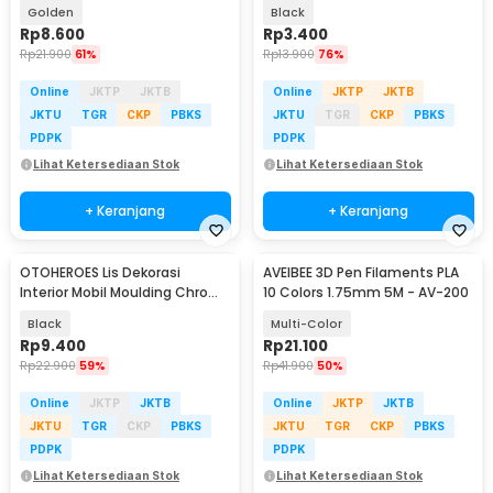
Trim Strip 4M - C3578
Universal 2in1 - TD0213
Golden
Black
Rp
8.600
Rp
3.400
Rp
21.900
61%
Rp
13.900
76%
Online
JKTP
JKTB
Online
JKTP
JKTB
JKTU
TGR
CKP
PBKS
JKTU
TGR
CKP
PBKS
PDPK
PDPK
Lihat Ketersediaan Stok
Lihat Ketersediaan Stok
+ Keranjang
+ Keranjang
OTOHEROES Lis Dekorasi
AVEIBEE 3D Pen Filaments PLA
Interior Mobil Moulding Chrome
10 Colors 1.75mm 5M - AV-200
Trim Strip 4M - C3578
Black
Multi-Color
Rp
9.400
Rp
21.100
Rp
22.900
59%
Rp
41.900
50%
Online
JKTP
JKTB
Online
JKTP
JKTB
JKTU
TGR
CKP
PBKS
JKTU
TGR
CKP
PBKS
PDPK
PDPK
Lihat Ketersediaan Stok
Lihat Ketersediaan Stok