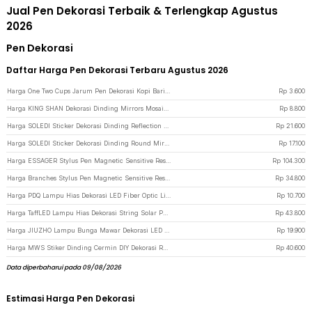
Jual Pen Dekorasi Terbaik & Terlengkap Agustus
2026
Pen Dekorasi
Daftar Harga Pen Dekorasi Terbaru Agustus 2026
Harga One Two Cups Jarum Pen Dekorasi Kopi Barista Latte Art Needle 13cm - F3F27 - Silver
Rp
3.600
Harga KING SHAN Dekorasi Dinding Mirrors Mosaic Tiles Self Adhesive 1M - XQ211 - Silver
Rp
8.800
Harga SOLEDI Sticker Dekorasi Dinding Reflection Mirror PVC 50x100cm - SL02 - Silver
Rp
21.600
Harga SOLEDI Sticker Dekorasi Dinding Round Mirror Acrylic 30 PCS - SL03 - Silver
Rp
17.100
Harga ESSAGER Stylus Pen Magnetic Sensitive Response iPad Type C 130mAh - ES-DRB03 - White
Rp
104.300
Harga Branches Stylus Pen Magnetic Sensitive Response Type C - G3 - White
Rp
34.800
Harga PDQ Lampu Hias Dekorasi LED Fiber Optic Light Night Lamp - PD37 - Multi-Color
Rp
10.700
Harga TaffLED Lampu Hias Dekorasi String Solar Panel 30 LED 8 Mode 6.5M - 896 - Warm White
Rp
43.800
Harga JIUZHO Lampu Bunga Mawar Dekorasi LED Illumination Rose Colorful Light - JZ-698 - Multi-Color
Rp
19.900
Harga MWS Stiker Dinding Cermin DIY Dekorasi Ruangan PET Film Reflective 50x200cm - MW-A1 - Silver
Rp
40.600
Data diperbaharui pada 09/08/2026
Estimasi Harga Pen Dekorasi