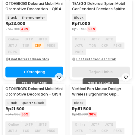
OTOHEROES Dekorasi Mobil Mini
TEAEGG Dekorasi Spion Mobil
Otomotive Decoration - Q194
Car Pendant Faceless Spirited
Away Resin - TE-20
Black
Thermometer
Black
Rp
23.000
Rp
11.000
Rp
44.900
49%
Rp
25.900
58%
Online
JKTP
JKTB
Online
JKTP
JKTB
JKTU
TGR
CKP
PBKS
JKTU
TGR
CKP
PBKS
PDPK
PDPK
Lihat Ketersediaan Stok
Lihat Ketersediaan Stok
+ Keranjang
Terjual Habis
TERJUAL HABIS
TERJUAL HABIS
OTOHEROES Dekorasi Mobil Mini
Vertical Pen Mouse Design
Otomotive Decoration - Q194
Wireless Ergonomic Grip
2.4GHz 1600 DPI - PR-03
Black
Quartz Clock
Black
Rp
21.600
Rp
91.500
Rp
42.900
50%
Rp
142.900
36%
Online
JKTP
JKTB
Online
JKTP
JKTB
JKTU
TGR
CKP
PBKS
JKTU
TGR
CKP
PBKS