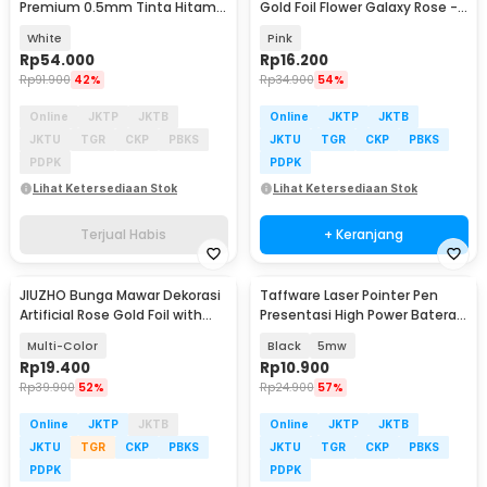
Premium 0.5mm Tinta Hitam
Gold Foil Flower Galaxy Rose -
10 PCS - MJZXB01WC
AC0113
White
Pink
Rp
54.000
Rp
16.200
Rp
91.900
42%
Rp
34.900
54%
Online
JKTP
JKTB
Online
JKTP
JKTB
JKTU
TGR
CKP
PBKS
JKTU
TGR
CKP
PBKS
PDPK
PDPK
Lihat Ketersediaan Stok
Lihat Ketersediaan Stok
Terjual Habis
+ Keranjang
JIUZHO Bunga Mawar Dekorasi
Taffware Laser Pointer Pen
Artificial Rose Gold Foil with
Presentasi High Power Baterai
Holder - JZ-550
AAA - ZY0001
Multi-Color
Black
5mw
Rp
19.400
Rp
10.900
Rp
39.900
52%
Rp
24.900
57%
Online
JKTP
JKTB
Online
JKTP
JKTB
JKTU
TGR
CKP
PBKS
JKTU
TGR
CKP
PBKS
PDPK
PDPK