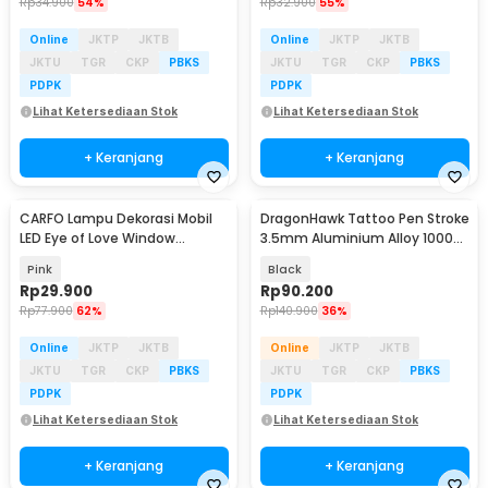
Rp
34.900
54%
Rp
32.900
55%
Online
JKTP
JKTB
Online
JKTP
JKTB
JKTU
TGR
CKP
PBKS
JKTU
TGR
CKP
PBKS
PDPK
PDPK
Lihat Ketersediaan Stok
Lihat Ketersediaan Stok
+ Keranjang
+ Keranjang
CARFO Lampu Dekorasi Mobil
DragonHawk Tattoo Pen Stroke
LED Eye of Love Window
3.5mm Aluminium Alloy 10000
Ambient Emoji Lights - L2
RPM 10V - WQ090-15
Pink
Black
Rp
29.900
Rp
90.200
Rp
77.900
62%
Rp
140.900
36%
Online
JKTP
JKTB
Online
JKTP
JKTB
JKTU
TGR
CKP
PBKS
JKTU
TGR
CKP
PBKS
PDPK
PDPK
Lihat Ketersediaan Stok
Lihat Ketersediaan Stok
+ Keranjang
+ Keranjang