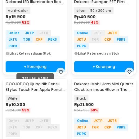
Dekorasi LED Illumination Rose
Dekorasi Ruangan PET Film
Colorful Light - JZ-698
Reflective - MW-A1
Multi-Color
Silver
50 x 200 cm
Rp
19.900
Rp
40.600
Rp
40.900
52%
Rp
68.900
42%
Online
JKTP
JKTB
Online
JKTP
JKTB
JKTU
TGR
CKP
PBKS
JKTU
TGR
CKP
PBKS
PDPK
PDPK
Lihat Ketersediaan Stok
Lihat Ketersediaan Stok
+ Keranjang
+ Keranjang
TERJUAL HABIS
GOOJODOQ Ujung Nib Pensil
Dekorasi Mobil Jam Mini Quartz
Stylus Touch Pen Apple Pencil
Clock Luminous Glow in The
- GJD5G
Dark - K01
White
Black
Rp
10.300
Rp
21.500
Rp
24.900
59%
Rp
42.900
50%
Online
JKTP
JKTB
Online
JKTP
JKTB
JKTU
TGR
CKP
PBKS
JKTU
TGR
CKP
PBKS
PDPK
PDPK