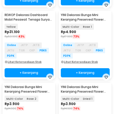
+ Keranjang
+ Keranjang
REWOP Dekorasi Dashboard
YINI Dekorasi Bunga Mini
Mobil Pesawat Tenaga Surya
Keranjang Preserved Flower
360 Derajat - AIR-66
Basket - Y57
Yellow
Multi-Color
Rose 1
Rp
31.100
Rp
4.900
Rp
53.900
43%
Rp
17.900
73%
Online
JKTP
JKTB
Online
JKTP
JKTB
JKTU
TGR
CKP
PBKS
JKTU
TGR
CKP
PBKS
PDPK
PDPK
Lihat Ketersediaan Stok
Lihat Ketersediaan Stok
+ Keranjang
+ Keranjang
YINI Dekorasi Bunga Mini
YINI Dekorasi Bunga Mini
Keranjang Preserved Flower
Keranjang Preserved Flower
Basket - Y57
Basket - Y56
Multi-Color
Rose 2
Multi-Color
Dried 1
Rp
3.900
Rp
3.900
Rp
14.900
74%
Rp
14.900
74%